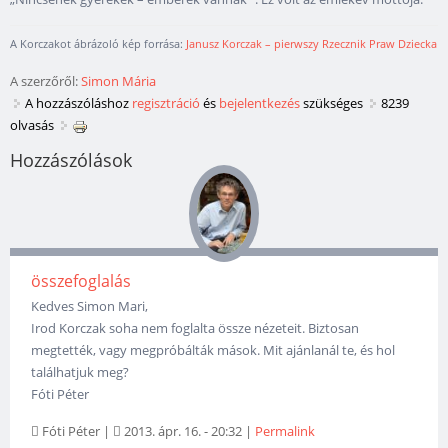
A Korczakot ábrázoló kép forrása:
Janusz Korczak – pierwszy Rzecznik Praw Dziecka
A szerzőről:
Simon Mária
A hozzászóláshoz
regisztráció
és
bejelentkezés
szükséges
8239
olvasás
Hozzászólások
összefoglalás
Kedves Simon Mari,
Irod Korczak soha nem foglalta össze nézeteit. Biztosan
megtették, vagy megpróbálták mások. Mit ajánlanál te, és hol
találhatjuk meg?
Fóti Péter
Fóti Péter
|
2013. ápr. 16. - 20:32
|
Permalink