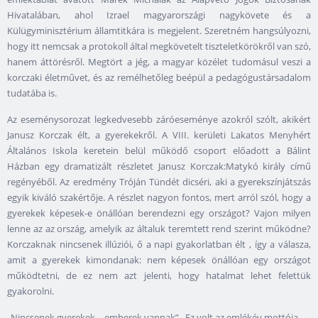
Hivatalában, ahol Izrael magyarországi nagykövete és a
Külügyminisztérium államtitkára is megjelent. Szeretném hangsúlyozni,
hogy itt nemcsak a protokoll által megkövetelt tiszteletkörökről van szó,
hanem áttörésről. Megtört a jég, a magyar közélet tudomásul veszi a
korczaki életművet, és az remélhetőleg beépül a pedagógustársadalom
tudatába is.
Az eseménysorozat legkedvesebb záróeseménye azokról szólt, akikért
Janusz Korczak élt, a gyerekekről. A VIII. kerületi Lakatos Menyhért
Általános Iskola keretein belül működő csoport előadott a Bálint
Házban egy dramatizált részletet Janusz Korczak:Matykó király című
regényéből. Az eredmény Tróján Tündét dicséri, aki a gyerekszínjátszás
egyik kiváló szakértője. A részlet nagyon fontos, mert arról szól, hogy a
gyerekek képesek-e önállóan berendezni egy országot? Vajon milyen
lenne az az ország, amelyik az általuk teremtett rend szerint működne?
Korczaknak nincsenek illúziói, ő a napi gyakorlatban élt , így a válasza,
amit a gyerekek kimondanak: nem képesek önállóan egy országot
működtetni, de ez nem azt jelenti, hogy hatalmat lehet felettük
gyakorolni.
„Nincsenek gyerekek – emberek vannak” . Ez volt az emlékév mottója.