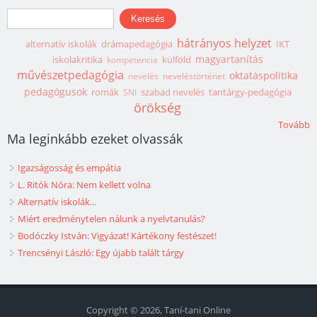
Keresés űrlap
Keresés
hátrányos helyzet
alternatív iskolák
drámapedagógia
IKT
magyartanítás
iskolakritika
külföld
kompetencia
művészetpedagógia
oktatáspolitika
nevelés
neveléstörténet
pedagógusok
romák
szabad nevelés
tantárgy-pedagógia
SNI
örökség
Tovább
Ma leginkább ezeket olvassák
Igazságosság és empátia
L. Ritók Nóra: Nem kellett volna
Alternatív iskolák...
Miért eredménytelen nálunk a nyelvtanulás?
Bodóczky István: Vigyázat! Kártékony festészet!
Trencsényi László: Egy újabb talált tárgy
Copyright © 2026, Taní-tani Online