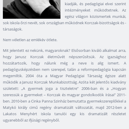
kiadják, és pedagógiai elvei szerint
intézményeket működtetnek. Az
egész világon közismertek munkái,
sok iskola őrzi nevét, sok országban működnek Korczak-bizottságok és -
társaságok.
Nem véletlen az emlékév ötlete.
Mit jelentett ez nekünk, magyaroknak? Elsősorban kiváló alkalmat arra,
hogy Janusz Korczak életművét népszerűsítsük. Az igazsághoz
hozzátartozik, hogy nálunk még a neve is alig ismert. A
pedagógusképzésben nem szerepel, talán a reformpedagógia kapcsán
megemlítik. 2004 óta a Magyar Pedagógiai Társaság égisze alatt
működik a Janusz Korczak Munkabizottság. Azóta két jelentős kiadvány
született: „A gyermek joga a tiszteletre” 2006-ban és a „Hogyan
szeressük a gyermeket – Korczak és magyar gondolkodók írásai” 2011-
ben. 2010-ben a Cinka Panna Szinház bemutatta gyermekszereplőkkel a
Matykó király cimű regény dramatizált változatát, majd 2012-ben a
Lakatos Menyhért iskola tanulói egy kis dramatizált részletet
ugyanebből az ifjúsági regényből.