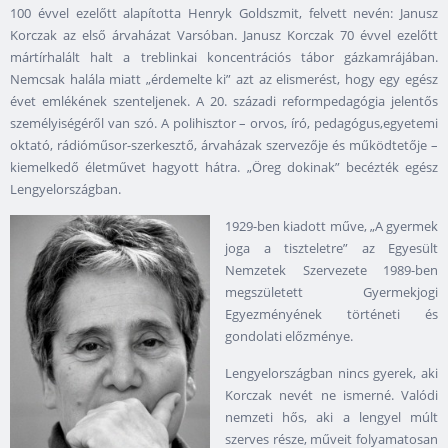
100 évvel ezelőtt alapította Henryk Goldszmit, felvett nevén: Janusz
Korczak az első árvaházat Varsóban. Janusz Korczak 70 évvel ezelőtt
mártírhalált halt a treblinkai koncentrációs tábor gázkamrájában.
Nemcsak halála miatt „érdemelte ki” azt az elismerést, hogy egy egész
évet emlékének szenteljenek. A 20. századi reformpedagógia jelentős
személyiségéről van szó. A polihisztor – orvos, író, pedagógus,egyetemi
oktató, rádióműsor-szerkesztő, árvaházak szervezője és működtetője –
kiemelkedő életművet hagyott hátra. „Öreg dokinak” becézték egész
Lengyelországban.
1929-ben kiadott műve, „A gyermek
joga a tiszteletre” az Egyesült
Nemzetek Szervezete 1989-ben
megszületett Gyermekjogi
Egyezményének történeti és
gondolati előzménye.
Lengyelországban nincs gyerek, aki
Korczak nevét ne ismerné. Valódi
nemzeti hős, aki a lengyel múlt
szerves része, műveit folyamatosan