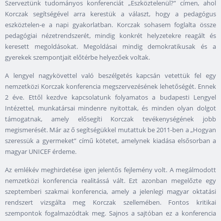
Szerveztünk tudományos konferenciát „Eszköztelenül?” címen, ahol
Korczak segítségével arra kerestük a választ, hogy a pedagógus
eszköztelen-e a napi gyakorlatban. Korczak sohasem foglalta össze
pedagógiai nézetrendszerét, mindig konkrét helyzetekre reagált és
keresett megoldásokat. Megoldásai mindig demokratikusak és a
gyerekek szempontjait előtérbe helyezőek voltak.
A lengyel nagykövettel való beszélgetés kapcsán vetettük fel egy
nemzetközi Korczak konferencia megszervezésének lehetőségét. Ennek
2 éve. Ettől kezdve kapcsolatunk folyamatos a budapesti Lengyel
Intézettel, munkatársai mindenre nyitottak, és minden olyan dolgot
támogatnak, amely elősegíti Korczak tevékenységének jobb
megismerését. Már az ő segítségükkel mutattuk be 2011-ben a „Hogyan
szeressük a gyermeket” című kötetet, amelynek kiadása elsősorban a
magyar UNICEF érdeme.
Az emlékév meghirdetése igen jelentős fejlemény volt. A megálmodott
nemzetközi konferencia realitássá vált. Ezt azonban megelőzte egy
szeptemberi szakmai konferencia, amely a jelenlegi magyar oktatási
rendszert vizsgálta meg Korczak szellemében. Fontos kritikai
szempontok fogalmazódtak meg. Sajnos a sajtóban ez a konferencia