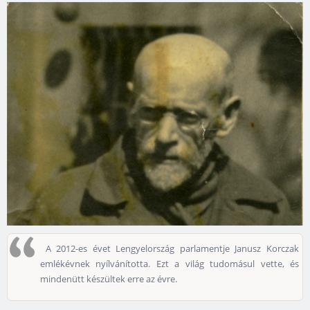
A 2012-es évet Lengyelország parlamentje Janusz Korczak
emlékévnek nyílvánította. Ezt a világ tudomásul vette, és
mindenütt készültek erre az évre.