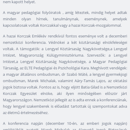
nem kapott helyet.
A magyar pedagógiai folyóiratok , amíg léteztek, mindig helyet adtak
minden olyan hírnek, tanulmánynak, eseménynek, amelyek
kapcsolatosak voltak Korczakkal vagy a hazai Korczak-mozgalommal.
A hazai Korczak Emlékév rendkívül fontos eseménye volt a decemberi
nemzetközi konferencia. Védnökei a két köztársasági elnökfeleségei
voltak. A támogatók: a Lengyel Köztársaság Nagykövetsége,a Lengyel
Intézet, Magyarország Külügyminisztériuma. Szervezők: a Lengyel
Intézet,a Lengyel Köztársaság Nagykövetsége, a Magyar Pedagógiai
Társaság, az ELTE Pedagógiai és Pszichológiai Kara. Meghívott vendégek:
a magyar általános ombudsman, dr Szabó Máté, a lengyel gyermekjogi
ombudsman, Marek Michalak, valamint Aáry-Tamás Lajos, az oktatási
jogok biztosa voltak. Fontos az is, hogy eljött Batia Gilad is a Nemzetközi
Korczak Egyesület elnöke, aki ilyen minőségében először járt
Magyarországon. Nemzetközi jellegét az is adta ennek a konferenciának,
hogy lengyel szakemberek is előadást tartottak új szempontokat adva
az életmű értelmezéséhez.
A konferencia napján (december 10-én, az emberi jogok napján)
emléktáblát avatott Marek Michalak az Alapvető Jogok Biztosának