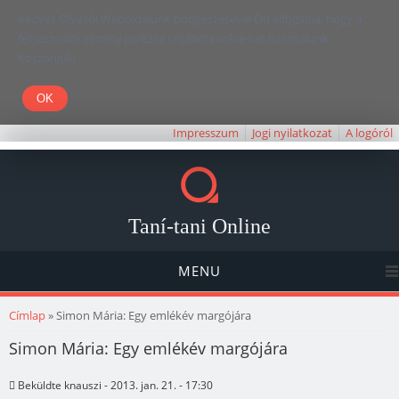
Kedves Olvasó! Weboldalunk böngészésével Ön elfogadja, hogy a
felhasználói élmény javítása céljából cookie-kat használunk.
Köszönjük!
Impresszum
Jogi nyilatkozat
A logóról
Taní-tani Online
MENU
Jelenlegi hely
Címlap
» Simon Mária: Egy emlékév margójára
Simon Mária: Egy emlékév margójára
Beküldte
knauszi
- 2013. jan. 21. - 17:30