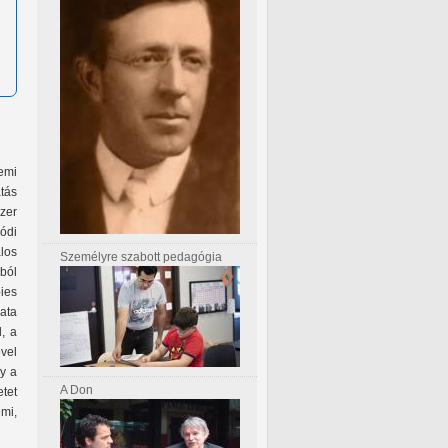
emi
tás
zer
lódi
alos
Személyre szabott pedagógia
ból
ies
ata
, a
vel
gy a
A Don
etet
mi,