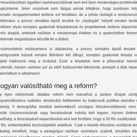
mmunikációban egyetlen nyelvhasználónak sem kell ilyen mesterséges problémák
gküzdenie. Jelen esszének nem tárgya annak kifejtése, hogy pontosan mil
ternatív vizsgaelemekkel kellene ezt felváltani, de a példa rávilágít a rendszersz
oblémára: a porosz sémákra épülő tesztek és „röpdogák” helyett minden tantá
etében olyan komplex gyakorlati feladatoknak és projekteknek kellene képezniü
rés alapját, amelyek valóban a mindennapi életben és a gyakorlatban felmer
oblémák megoldására készítik fel a diákot.
számonkérés módszertana is átalakulna: a porosz sémákra épülő tesztek
pdolgozatok helyett minden félévben két átfogó, komplex gyakorlati feladat v
ojekt határozná meg a lezárást. Ezek a feladatok nem a pillanatnyi memór
sztelnék, hanem valóban azt az elért tudásszintet tükröznék, amelyet a diák kép
akorlatban is alkalmazni.
ogyan valósítható meg a reform?
y ilyen mélyreható oktatási reform nem maradhat a jámbor óhajok szintj
gvalósításához radikális strukturális feltételekre és határozott politikai akaratra
ükség. A demográfiai okokból bekövetkező országos létszámcsökkenés nem
kolák összevonásának vagy bezárásának indoka kell legyen, hanem történe
hetőség: a felszabaduló kapacitásokat arra kell fordítani, hogy a 30 fős osztályokat
 fős, emberléptékű közösségekké alakítsuk. Csak a kisebb létszámú osztályok tes
zikailag lehetővé, hogy a pedagógus valóban személyre szabott, részletes írá