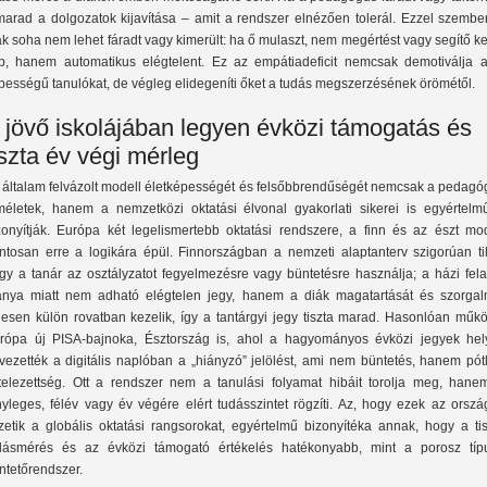
marad a dolgozatok kijavítása – amit a rendszer elnézően tolerál. Ezzel szembe
ák soha nem lehet fáradt vagy kimerült: ha ő mulaszt, nem megértést vagy segítő k
p, hanem automatikus elégtelent. Ez az empátiadeficit nemcsak demotiválja a
pességű tanulókat, de végleg elidegeníti őket a tudás megszerzésének örömétől.
 jövő iskolájában legyen évközi támogatás és
iszta év végi mérleg
 általam felvázolt modell életképességét és felsőbbrendűségét nemcsak a pedagóg
méletek, hanem a nemzetközi oktatási élvonal gyakorlati sikerei is egyértelm
zonyítják. Európa két legelismertebb oktatási rendszere, a finn és az észt mod
ntosan erre a logikára épül. Finnországban a nemzeti alaptanterv szigorúan tilt
gy a tanár az osztályzatot fegyelmezésre vagy büntetésre használja; a házi fela
ánya miatt nem adható elégtelen jegy, hanem a diák magatartását és szorgal
ljesen külön rovatban kezelik, így a tantárgyi jegy tiszta marad. Hasonlóan műk
rópa új PISA-bajnoka, Észtország is, ahol a hagyományos évközi jegyek hely
vezették a digitális naplóban a „hiányzó” jelölést, ami nem büntetés, hanem pót
telezettség. Ott a rendszer nem a tanulási folyamat hibáit torolja meg, hane
nyleges, félév vagy év végére elért tudásszintet rögzíti. Az, hogy ezek az orsz
zetik a globális oktatási rangsorokat, egyértelmű bizonyítéka annak, hogy a tis
dásmérés és az évközi támogató értékelés hatékonyabb, mint a porosz típ
ntetőrendszer.