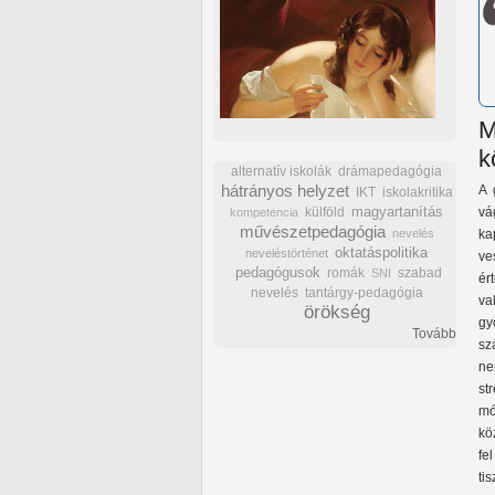
M
k
alternatív iskolák
drámapedagógia
hátrányos helyzet
A 
IKT
iskolakritika
külföld
magyartanítás
vá
kompetencia
művészetpedagógia
nevelés
ka
oktatáspolitika
neveléstörténet
ve
pedagógusok
romák
szabad
SNI
ér
nevelés
tantárgy-pedagógia
va
örökség
gy
Tovább
sz
ne
st
mó
kö
fe
ti