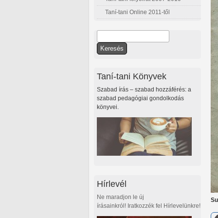
Taní-tani Online 2011-től
Keresés
Keresés űrlap
Taní-tani Könyvek
Szabad írás – szabad hozzáférés: a
szabad pedagógiai gondolkodás
könyvei.
Hírlevél
Ne maradjon le új
Su
írásainkról! Iratkozzék fel Hírlevelünkre!