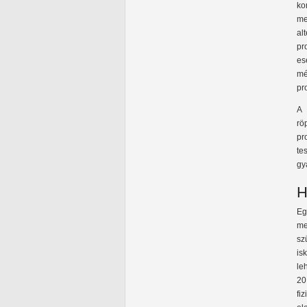
ko
me
al
pr
es
mé
pr
A 
rö
pr
te
gy
H
Eg
me
sz
is
le
20
fi