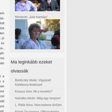
nem
Mindenki „Jula mamája”
ja.
dott
tok
ten
k jó
 és
ka-,
ét.
amis
Ma leginkább ezeket
upán
olvassák
z a
Bodóczky István: Vigyázat!
a a
Kártékony festészet!
ában
sze
Knausz Imre: Mi a nevelés?
zel
Nahalka István: Még egy rangsor!
ált
L. Ritók Nóra: Nem kellene törődni
lyos
elt,
Nágel Zsuzsanna: Otthonoktatás