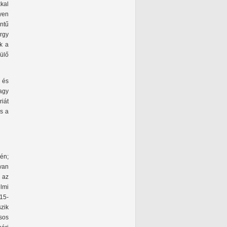
kal
yen
intű
rgy
k a
ülő
 és
agy
iát
es a
én;
 van
 az
lmi
 15-
zik
sos