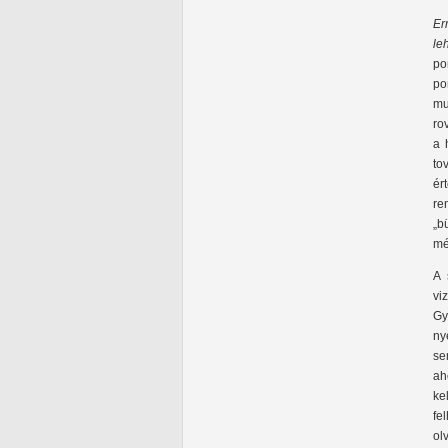
Er
le
po
po
mu
ro
a 
to
ér
re
„b
mé
A 
vi
Gy
ny
se
ah
ke
fe
ol