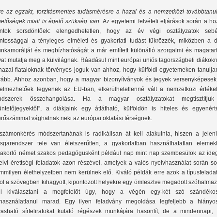
re az egzakt, torzításmentes tudásmérésre a hazai és a nemzetközi továbbtanul
hetőségek miatt is égető szükség van.
Az egyetemi felvételi eljárások során a ho
ntok sorsdöntőek: elengedhetetlen, hogy az év végi osztályzatok sebé
ntossággal a tényleges elméleti és gyakorlati tudást tükrözzék, miközben a d
nkamorálját és megbízhatóságát a már említett különálló szorgalmi és magatart
vat mutatja meg a külvilágnak. Ráadásul mint európai uniós tagországbeli diákok
hazai fiataloknak törvényes joguk van ahhoz, hogy külföldi egyetemeken tanulja
vább. Ahhoz azonban, hogy a magyar bizonyítványok és jegyek versenyképesek
telmezhetőek legyenek az EU-ban, elkerülhetetlenné vált a nemzetközi értékel
ndszerek összehangolása. Ha a magyar osztályzatokat megtisztítju
üntetőjegyektől”, a diákjaink egy átlátható, külföldön is hiteles és egyenért
rőszámmal vághatnak neki az európai oktatási térségnek.
számonkérés módszertanának is radikálisan át kell alakulnia, hiszen a jelenl
zsgarendszer tele van életszerűtlen, a gyakorlatban használhatatlan elemekk
akorló német szakos pedagógusként például nap mint nap szembesülök az ide
elvi érettségi feladatok azon részével, amelyek a valós nyelvhasználat során so
mmilyen élethelyzetben nem kerülnek elő. Kiváló példák erre azok a típusfeladat
ol a szövegben kihagyott, kipontozott helyekre egy ömlesztve megadott szóhalmaz
ll kiválasztani a megfelelőt úgy, hogy a végén egy-két szó szándéko
lhasználatlanul marad. Egy ilyen feladvány megoldása legfeljebb a hiányo
vasható sírfeliratokat kutató régészek munkájára hasonlít, de a mindennapi, 