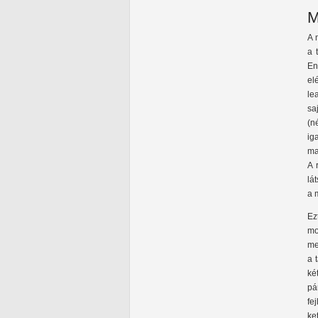
M
A 
a 
En
el
le
sa
(n
ig
ma
A 
lá
a 
Ez
mo
me
a 
ké
pá
fe
ke