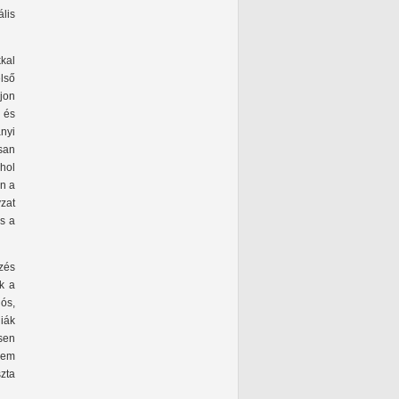
lis
kal
első
jon
– és
ányi
osan
hol
án a
zat
s a
zés
k a
lós,
iák
esen
 nem
szta