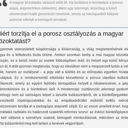
A magyar közoktatás válaszút előtt áll. Ha továbbra is fenntartjuk a porosz
alapú, jegycentrikus értékelést, akkor egy szorongó, kizárólag a külső
elismerésért hajtó generációt nevelünk, amely az iskolapadból kilépve
azonnal elfelejti a bemagolt sémákat.
iért torzítja el a porosz osztályozás a magyar
özoktatást?
gyermek veleszületett tulajdonsága a kíváncsiság, a világ megismerésének el
gya és a felfedezés tiszta öröme. Amikor azonban belép a mai magyar közokta
puján, ez a belső motor az esetek többségében leáll, és helyét egy külső kénys
szi át. A diák gyorsan megtanulja, hogy az iskolában nem a megszerzett tudás a va
ték, hanem az osztályzat – a jegy vált a túlélés és az előrejutás egyetlen hivat
lutájává. Ez a rendszerszintű eltolódás közvetlenül a porosz utasítási kultúrá
ökerezik, amely az egyéni fejlődés támogatása helyett a hibakeresésre, a gép
ámonkérésre és a büntetésre épít. A mindennapi osztályozás jelenlegi gyakorl
mhogy nem ad valóságos képet a tanulók tudásszintjéről, de a büntetőjegyekkel
resszkeltő röpdolgozatokkal és az empátiadeficittel működő kettős mércé
dszeresen torzítja el a pedagógia alapvető célját. Ez az esszé amellett érvel, ho
zoktatás radikális és határozott szakértői reformra szorul: az évközi büntetőgépez
l kell váltania a személyre szabott, támogató mentorálásnak, miközben az érde
szta tudásmérést meg kell tartani a tanévek végpontjain.