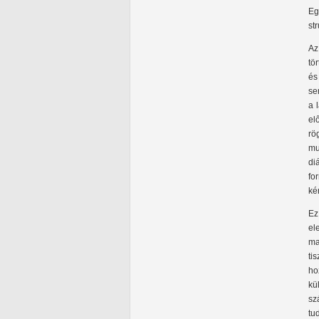
Eg
st
Az
tö
és
se
a 
el
rö
mu
di
fo
ké
Ez
el
ma
ti
ho
kü
sz
tu