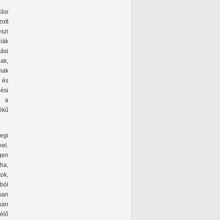
ási
zott
szi
iák
ási
nak,
nak
 és
ési
k a
ékű
egi
el.
gen
ha,
ok,
ból
san
san
élő