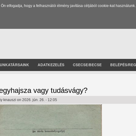
 elfogadja, hogy a felhasználói élmény javítása céljából cookie-kat használunk.
UNKATÁRSAINK
ADATKEZELÉS
CSECSE/BECSE
BELÉPÉS/REG
egyhajsza vagy tudásvágy?
By
knauszi
on 2026. jún. 26. - 12:05