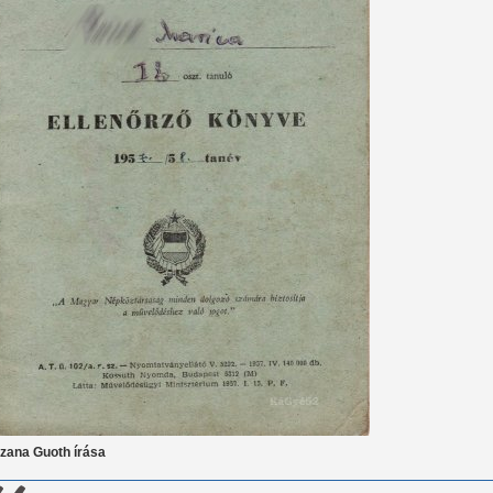
zana Guoth írása