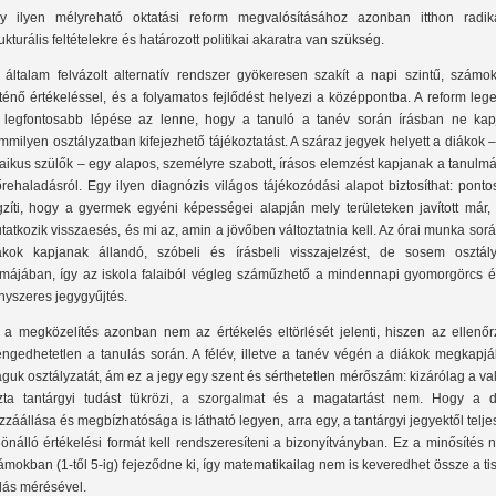
y ilyen mélyreható oktatási reform megvalósításához azonban itthon radiká
rukturális feltételekre és határozott politikai akaratra van szükség.
 általam felvázolt alternatív rendszer gyökeresen szakít a napi szintű, számok
rténő értékeléssel, és a folyamatos fejlődést helyezi a középpontba. A reform leg
 legfontosabb lépése az lenne, hogy a tanuló a tanév során írásban ne kap
mmilyen osztályzatban kifejezhető tájékoztatást. A száraz jegyek helyett a diákok 
laikus szülők – egy alapos, személyre szabott, írásos elemzést kapjanak a tanulm
őrehaladásról. Egy ilyen diagnózis világos tájékozódási alapot biztosíthat: pont
gzíti, hogy a gyermek egyéni képességei alapján mely területeken javított már, 
tatkozik visszaesés, és mi az, amin a jövőben változtatnia kell. Az órai munka sor
ákok kapjanak állandó, szóbeli és írásbeli visszajelzést, de sosem osztály
rmájában, így az iskola falaiból végleg száműzhető a mindennapi gyomorgörcs é
nyszeres jegygyűjtés.
 a megközelítés azonban nem az értékelés eltörlését jelenti, hiszen az ellenőr
engedhetetlen a tanulás során. A félév, illetve a tanév végén a diákok megkapjá
guk osztályzatát, ám ez a jegy egy szent és sérthetetlen mérőszám: kizárólag a va
szta tantárgyi tudást tükrözi, a szorgalmat és a magatartást nem. Hogy a d
zzáállása és megbízhatósága is látható legyen, arra egy, a tantárgyi jegyektől telj
lönálló értékelési formát kell rendszeresíteni a bizonyítványban. Ez a minősítés
ámokban (1-től 5-ig) fejeződne ki, így matematikailag nem is keveredhet össze a ti
dás mérésével.