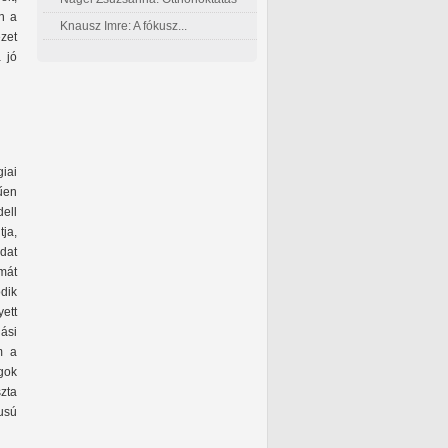
n a
Knausz Imre: A fókusz...
ezet
 jó
iai
űen
ell
ja,
dat
mát
ödik
ett
lási
m a
ágok
zta
usú