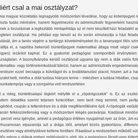
iért csal a mai osztályzat?
mai magyar közoktatás legnagyobb módszertani tévedése, hogy az érdemjegyet 
tiszta tudás mérésére, hanem fegyelmezési és adminisztratív fegyverként használ
nek a torzulásnak a legtisztább mintapéldája az el nem készített házi feladatért a
égtelen osztályzat. Ha például egy tanuló az év során elmulasztja a házi felada
adását, ám a tanév végére a tantárgyi követelményeket és a tananyagot ötös szin
játítja el, a naplóba bekerülő büntetőjegyek matematikai átlaga miatt végül csa
égyes) lezárást kaphat. Ez a gyakorlat pedagógiai szempontból érvénytelen
azságtalan. A bizonyítványba kerülő osztályzat ugyanis így nem a diák valós fizi
tematika- vagy történelemtudását tükrözi, hanem az adminisztratív engedelmesség
rendszer ezzel becsapja a külvilágot és a továbbtanulási piacot, hiszen azt a h
tszatot kelti, mintha a diák tudása hiányos lenne – miközben a tudása hibátlan, cs
munkatempója vagy a szorgalma volt rendszertelen.
t a rideg, büntetésalapú légkört mélyítik el a „röpdolgozatok” is. Ez az eszkö
dern didaktika szerint teljesen funkciótlan: nem tanít meg semmit, nem javítj
gértést, csupán a tettenérésre és a diák megfélemlítésére épít. A röpdogák valój
tanári felkészületlenség vagy a módszertani kiégés paravánjai. Kiadásuk mindös
t percet vesz igénybe, amivel a pedagógus értékes nyugalmat nyer az órán, ám ez
rhuzamosan elpazarolja azt a drága időt, amelyet közös gyakorlásra, differenci
jlesztésre vagy elmélyülésre kellene fordítani. Ráadásul a rendszerben működő sú
ttős mérce a diákok emberi méltóságát is sérti. Ha a pedagógus fáradt vagy túlterh