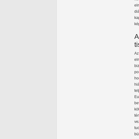
el
di
ka
ké
A
t
Az
el
bi
po
ho
hi
te
Eu
be
kö
té
ve
tu
bü