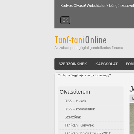
Kedves Olvasó! Weboldalunk böngészésével Ön
A szabad pedagógiai gondolkodás fóruma
SZERZŐINKNEK
KAPCSOLAT
FŐM
Címlap
» Jegyhajsza vagy tudásvágy?
Jelenlegi hely
J
Olvasóterem
RSS – cikkek
RSS – kommentek
Szerzőink
Taní-tani Könyvek
Taní-tani folyóirat 2007-2010