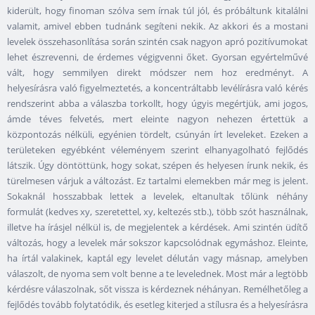
kiderült, hogy finoman szólva sem írnak túl jól, és próbáltunk kitalálni
valamit, amivel ebben tudnánk segíteni nekik. Az akkori és a mostani
levelek összehasonlítása során szintén csak nagyon apró pozitívumokat
lehet észrevenni, de érdemes végigvenni őket. Gyorsan egyértelművé
vált, hogy semmilyen direkt módszer nem hoz eredményt. A
helyesírásra való figyelmeztetés, a koncentráltabb levélírásra való kérés
rendszerint abba a válaszba torkollt, hogy úgyis megértjük, ami jogos,
ámde téves felvetés, mert eleinte nagyon nehezen értettük a
központozás nélküli, egyénien tördelt, csúnyán írt leveleket. Ezeken a
területeken egyébként véleményem szerint elhanyagolható fejlődés
látszik. Úgy döntöttünk, hogy sokat, szépen és helyesen írunk nekik, és
türelmesen várjuk a változást. Ez tartalmi elemekben már meg is jelent.
Sokaknál hosszabbak lettek a levelek, eltanultak tőlünk néhány
formulát (kedves xy, szeretettel, xy, keltezés stb.), több szót használnak,
illetve ha írásjel nélkül is, de megjelentek a kérdések. Ami szintén üdítő
változás, hogy a levelek már sokszor kapcsolódnak egymáshoz. Eleinte,
ha írtál valakinek, kaptál egy levelet délután vagy másnap, amelyben
válaszolt, de nyoma sem volt benne a te levelednek. Most már a legtöbb
kérdésre válaszolnak, sőt vissza is kérdeznek néhányan. Remélhetőleg a
fejlődés tovább folytatódik, és esetleg kiterjed a stílusra és a helyesírásra