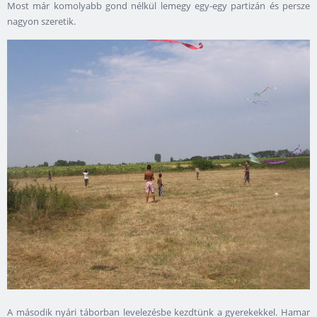
Most már komolyabb gond nélkül lemegy egy-egy partizán és persze
nagyon szeretik.
A második nyári táborban levelezésbe kezdtünk a gyerekekkel. Hamar