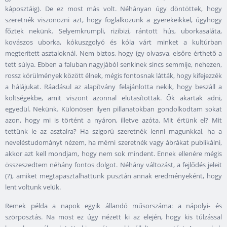
káposztáig). De ez most más volt. Néhányan úgy döntöttek, hogy
szeretnék viszonozni azt, hogy foglalkozunk a gyerekeikkel, úgyhogy
főztek nekünk. Selyemkrumpli, rizibizi, rántott hús, uborkasaláta,
kovászos uborka, kókuszgolyó és kóla várt minket a kultúrban
megterített asztaloknál. Nem biztos, hogy így olvasva, elsőre érthető a
tett súlya. Ebben a faluban nagyjából senkinek sincs semmije, nehezen,
rossz körülmények között élnek, mégis fontosnak látták, hogy kifejezzék
a hálájukat. Ráadásul az alapítvány felajánlotta nekik, hogy beszáll a
költségekbe, amit viszont azonnal elutasítottak. Ők akartak adni,
egyedül. Nekünk. Különösen ilyen pillanatokban gondolkodtam sokat
azon, hogy mi is történt a nyáron, illetve azóta. Mit értünk el? Mit
tettünk le az asztalra? Ha szigorú szeretnék lenni magunkkal, ha a
neveléstudományt nézem, ha mérni szeretnék vagy ábrákat publikálni,
akkor azt kell mondjam, hogy nem sok mindent. Ennek ellenére mégis
összeszedtem néhány fontos dolgot. Néhány változást, a fejlődés jeleit
(?), amiket megtapasztalhattunk pusztán annak eredményeként, hogy
lent voltunk velük.
Remek példa a napok egyik állandó műsorszáma: a nápolyi- és
szörposztás. Na most ez úgy nézett ki az elején, hogy kis túlzással