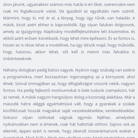
úton járunk, ugyanakkor számos más hatás is éri őket, szerencsére nem
csak mi foglalkozunk velük. De igazából ez egyáltalán nem számít.
Mármint, hogy ki, mit ér el, a lényeg, hogy úgy tűnik, van haladás. A
másik, kicsit azért ehhez is kapcsolódik. Egy olyan faluban dolgozunk,
amely az Igazgyöngy Alapítvány modellfejlesztésére lett kiszemelve, és
ebből azért erősen következik, hogy lehet mire építkezni. És ez fontos is,
hiszen ez is része lehet a modellnek, ha úgy látszik majd, hogy működik,
hogy hasznos, akkor lehet, sőt kell is menni más falvakba is
önkénteseknek.
Néhány dologban pedig biztos vagyok. Nyáron nagy szükség van ezekre
a programokra, mert borzasztóan ingerszegény az a környezet, ahol
élnek. Szóval önmagában az, hogy elfoglaltságot viszünk nekik, nagyon
fontos. Ha pedig fejlesztő motívumokat is bele tudunk csempészni, hát
az remek. A másik nagyon hangsúlyos dolog a közösség alakítása. Már a
második hétre eléggé egyértelművé vált, hogy a gyerekek a szüleik
konfliktusait hozzák magukkal saját veszekedéseikbe, verekedéseikbe.
Sokszor olyan szitkokat vágnak egymás fejéhez, amelyeket
nyilvánvalóan nem is értenek, csak hát hallották otthon. Sajnos sok az
ellentét, éppen ezért is remek, hogy sikerült összerántanunk ezeket a
gyerekeket. Mert hiába élnek egy utcában vagy közel egymáshoz, nem