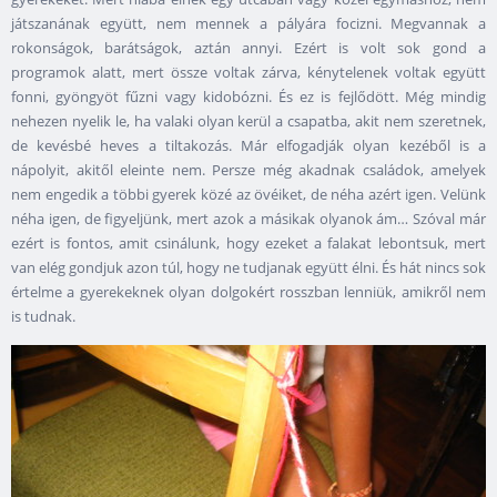
játszanának együtt, nem mennek a pályára focizni. Megvannak a
rokonságok, barátságok, aztán annyi. Ezért is volt sok gond a
programok alatt, mert össze voltak zárva, kénytelenek voltak együtt
fonni, gyöngyöt fűzni vagy kidobózni. És ez is fejlődött. Még mindig
nehezen nyelik le, ha valaki olyan kerül a csapatba, akit nem szeretnek,
de kevésbé heves a tiltakozás. Már elfogadják olyan kezéből is a
nápolyit, akitől eleinte nem. Persze még akadnak családok, amelyek
nem engedik a többi gyerek közé az övéiket, de néha azért igen. Velünk
néha igen, de figyeljünk, mert azok a másikak olyanok ám… Szóval már
ezért is fontos, amit csinálunk, hogy ezeket a falakat lebontsuk, mert
van elég gondjuk azon túl, hogy ne tudjanak együtt élni. És hát nincs sok
értelme a gyerekeknek olyan dolgokért rosszban lenniük, amikről nem
is tudnak.