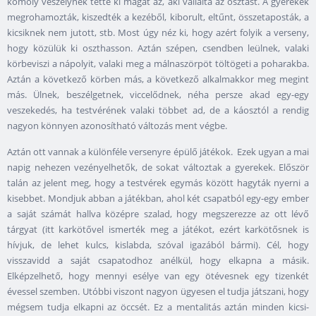
komoly veszélynek tette ki magát az, aki vállalta az osztást. A gyerekek
megrohamozták, kiszedték a kezéből, kiborult, eltűnt, összetaposták, a
kicsiknek nem jutott, stb. Most úgy néz ki, hogy azért folyik a verseny,
hogy közülük ki oszthasson. Aztán szépen, csendben leülnek, valaki
körbeviszi a nápolyit, valaki meg a málnaszörpöt töltögeti a poharakba.
Aztán a következő körben más, a következő alkalmakkor meg megint
más. Ülnek, beszélgetnek, viccelődnek, néha persze akad egy-egy
veszekedés, ha testvérének valaki többet ad, de a káosztól a rendig
nagyon könnyen azonosítható változás ment végbe.
Aztán ott vannak a különféle versenyre épülő játékok. Ezek ugyan a mai
napig nehezen vezényelhetők, de sokat változtak a gyerekek. Először
talán az jelent meg, hogy a testvérek egymás között hagyták nyerni a
kisebbet. Mondjuk abban a játékban, ahol két csapatból egy-egy ember
a saját számát hallva középre szalad, hogy megszerezze az ott lévő
tárgyat (itt karkötővel ismerték meg a játékot, ezért karkötősnek is
hívjuk, de lehet kulcs, kislabda, szóval igazából bármi). Cél, hogy
visszavidd a saját csapatodhoz anélkül, hogy elkapna a másik.
Elképzelhető, hogy mennyi esélye van egy ötévesnek egy tizenkét
évessel szemben. Utóbbi viszont nagyon ügyesen el tudja játszani, hogy
mégsem tudja elkapni az öccsét. Ez a mentalitás aztán minden kicsi-