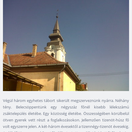
Végül három egyhetes tábort sikerült megszerveznünk nyárra. Néhány
tény. Belecsöppentünk egy négyszáz főnél kisebb lélekszámú
zsáktelepülés életébe. Egy közösség életébe. Összességében körülbelül
ötven gyerek vett részt a foglalkozásokon. Jellemzően tizenöt-húsz fő
volt egyszerre jelen. A két-három évesektől a tizennégy-tizenöt évesekig.