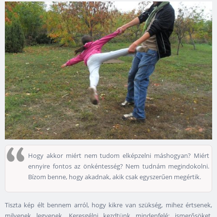
Hogy akkor miért nem tudom elképzelni máshogyan? Miért
ennyire fontos az önkéntesség? Nem tudnám megindokolni.
Bízom benne, hogy akadnak, akik csak egyszerűen megértik.
Tiszta kép élt bennem arról, hogy kikre van szükség, mihez értsenek,
milyenek legyenek. Keresgélni kezdtünk mindenfelé: ismerősöket,