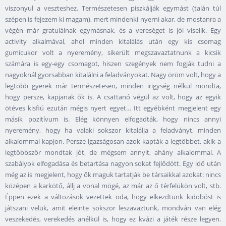
viszonyul a veszteshez. Természetesen piszkálják egymást (talán túl
szépen is fejezem ki magam), mert mindenki nyerni akar, de mostanra a
végén már gratulálnak egymásnak, és a vereséget is jól viselik. Egy
activity alkalmával, ahol minden kitalálás után egy kis csomag
gumicukor volt a nyeremény, sikerült megszavaztatnunk a kicsik
számára is egy-egy csomagot, hiszen szegények nem fogják tudni a
nagyoknál gyorsabban kitalálni a feladványokat. Nagy öröm volt, hogy a
legtöbb gyerek már természetesen, minden irigység nélkül mondta,
hogy persze, kapjanak ők is. A csattanó végül az volt, hogy az egyik
ötéves kisfiú ezután mégis nyert egyet… Itt egyébként megjelent egy
másik pozitívum is. Elég könnyen elfogadták, hogy nincs annyi
nyeremény, hogy ha valaki sokszor kitalálja a feladványt, minden
alkalommal kapjon. Persze igazságosan azok kapták a legtöbbet, akik a
legtöbbször mondtak jót, de mégsem annyit, ahány alkalommal. A
szabályok elfogadása és betartása nagyon sokat fejlődött. Egy idő után
még az is megjelent, hogy ők maguk tartatják be társaikkal azokat: nincs
középen a karkötő, állj a vonal mögé, az már az ő térfelükön volt, stb.
Éppen ezek a változások vezettek oda, hogy elkezdtünk kidobóst is
játszani velük, amit eleinte sokszor leszavaztunk, mondván van elég
veszekedés, verekedés anélkül is, hogy ez kvázi a játék része legyen.