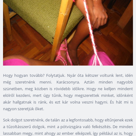
Hogy hogyan tovább? Folytatjuk. Nyár óta kétszer voltunk lent, idén
még szeretnénk menni. Karácsonyra. Aztán minden nagyobb
szünetben, meg közben is rövidebb időkre. Hogy ne kelljen mindent
elölről kezdeni, mert úgy tűnik, hogy megszerettek minket, időnként
akár hallgatnak is ránk, és ezt kár volna veszni hagyni. És hát mi is
nagyon szeretjük őket.
Sok dolgot szeretnénk, de talán az a legfontosabb, hogy eltűnjenek ezek
a tűzoltásszerű dolgok, mint a pótvizsgára való felkészítés. De minden
lassabban megy, mint ahogy az ember elképzeli, így például az is, hogy