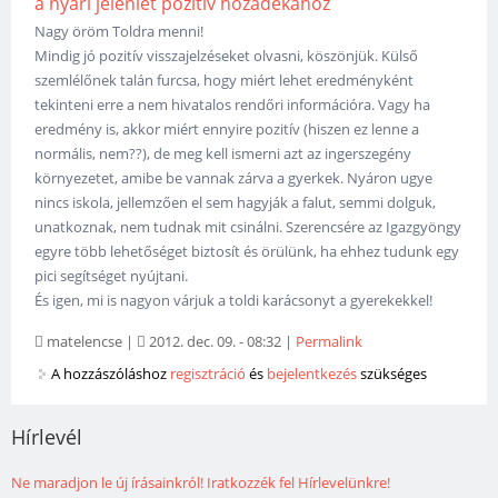
a nyári jelenlét pozitív hozadékához
Nagy öröm Toldra menni!
Mindig jó pozitív visszajelzéseket olvasni, köszönjük. Külső
szemlélőnek talán furcsa, hogy miért lehet eredményként
tekinteni erre a nem hivatalos rendőri információra. Vagy ha
eredmény is, akkor miért ennyire pozitív (hiszen ez lenne a
normális, nem??), de meg kell ismerni azt az ingerszegény
környezetet, amibe be vannak zárva a gyerkek. Nyáron ugye
nincs iskola, jellemzően el sem hagyják a falut, semmi dolguk,
unatkoznak, nem tudnak mit csinálni. Szerencsére az Igazgyöngy
egyre több lehetőséget biztosít és örülünk, ha ehhez tudunk egy
pici segítséget nyújtani.
És igen, mi is nagyon várjuk a toldi karácsonyt a gyerekekkel!
matelencse
|
2012. dec. 09. - 08:32
|
Permalink
A hozzászóláshoz
regisztráció
és
bejelentkezés
szükséges
Hírlevél
Ne maradjon le új írásainkról! Iratkozzék fel Hírlevelünkre!