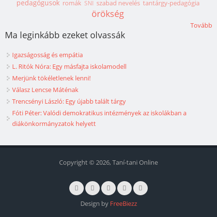
pedagógusok
romák
szabad nevelés
tantárgy-pedagógia
SNI
örökség
Tovább
Ma leginkább ezeket olvassák
Igazságosság és empátia
L. Ritók Nóra: Egy másfajta iskolamodell
Merjünk tökéletlenek lenni!
Válasz Lencse Máténak
Trencsényi László: Egy újabb talált tárgy
Fóti Péter: Valódi demokratikus intézmények az iskolákban a
diákönkormányzatok helyett
Copyright © 2026, Taní-tani Online
Design by
FreeBiezz