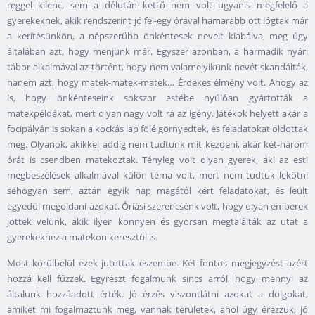
reggel kilenc, sem a délután kettő nem volt ugyanis megfelelő a
gyerekeknek, akik rendszerint jó fél-egy órával hamarabb ott lógtak már
a kerítésünkön, a népszerűbb önkéntesek neveit kiabálva, meg úgy
általában azt, hogy menjünk már. Egyszer azonban, a harmadik nyári
tábor alkalmával az történt, hogy nem valamelyikünk nevét skandálták,
hanem azt, hogy matek-matek-matek… Érdekes élmény volt. Ahogy az
is, hogy önkénteseink sokszor estébe nyúlóan gyártották a
matekpéldákat, mert olyan nagy volt rá az igény. Játékok helyett akár a
focipályán is sokan a kockás lap fölé görnyedtek, és feladatokat oldottak
meg. Olyanok, akikkel addig nem tudtunk mit kezdeni, akár két-három
órát is csendben matekoztak. Tényleg volt olyan gyerek, aki az esti
megbeszélések alkalmával külön téma volt, mert nem tudtuk lekötni
sehogyan sem, aztán egyik nap magától kért feladatokat, és leült
egyedül megoldani azokat. Óriási szerencsénk volt, hogy olyan emberek
jöttek velünk, akik ilyen könnyen és gyorsan megtalálták az utat a
gyerekekhez a matekon keresztül is.
Most körülbelül ezek jutottak eszembe. Két fontos megjegyzést azért
hozzá kell fűzzek. Egyrészt fogalmunk sincs arról, hogy mennyi az
általunk hozzáadott érték. Jó érzés viszontlátni azokat a dolgokat,
amiket mi fogalmaztunk meg, vannak területek, ahol úgy érezzük, jó