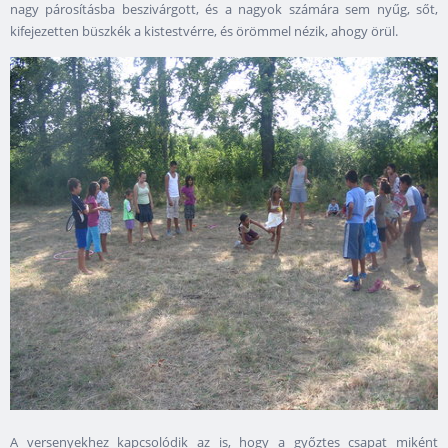
nagy párosításba beszivárgott, és a nagyok számára sem nyűg, sőt,
kifejezetten büszkék a kistestvérre, és örömmel nézik, ahogy örül.
A versenyekhez kapcsolódik az is, hogy a győztes csapat miként