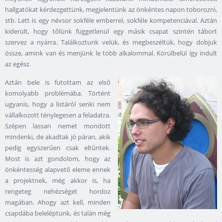
hallgatókat kérdezgettünk, megjelentünk az önkéntes napon toborozni,
stb. Lett is egy névsor sokféle emberrel, sokféle kompetenciával. Aztán
kiderült, hogy tőlünk függetlenül egy másik csapat szintén tábort
szervez a nyárra. Találkoztunk velük, és megbeszéltük, hogy dobjuk
össze, amink van és menjünk le több alkalommal. Körülbelül így indult
az egész.
Aztán bele is futottam az első
komolyabb problémába. Történt
ugyanis, hogy a listáról senki nem
vállalkozott ténylegesen a feladatra.
Szépen lassan nemet mondott
mindenki, de akadtak jó páran, akik
pedig egyszerűen csak eltűntek.
Most is azt gondolom, hogy az
önkéntesség alapvető eleme ennek
a projektnek, még akkor is, ha
rengeteg nehézséget hordoz
magában. Ahogy azt kell, minden
csapdába beleléptünk, és talán még