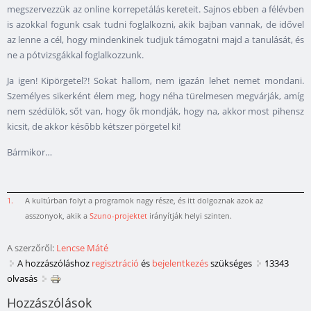
megszervezzük az online korrepetálás kereteit. Sajnos ebben a félévben
is azokkal fogunk csak tudni foglalkozni, akik bajban vannak, de idővel
az lenne a cél, hogy mindenkinek tudjuk támogatni majd a tanulását, és
ne a pótvizsgákkal foglalkozzunk.
Ja igen! Kipörgetel?! Sokat hallom, nem igazán lehet nemet mondani.
Személyes sikerként élem meg, hogy néha türelmesen megvárják, amíg
nem szédülök, sőt van, hogy ők mondják, hogy na, akkor most pihensz
kicsit, de akkor később kétszer pörgetel ki!
Bármikor…
1.
A kultúrban folyt a programok nagy része, és itt dolgoznak azok az
asszonyok, akik a
Szuno-projektet
irányítják helyi szinten.
A szerzőről:
Lencse Máté
A hozzászóláshoz
regisztráció
és
bejelentkezés
szükséges
13343
olvasás
Hozzászólások