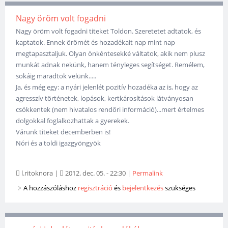
Nagy öröm volt fogadni
Nagy öröm volt fogadni titeket Toldon. Szeretetet adtatok, és
kaptatok. Ennek örömét és hozadékait nap mint nap
megtapasztaljuk. Olyan önkéntesekké váltatok, akik nem plusz
munkát adnak nekünk, hanem tényleges segítséget. Remélem,
sokáig maradtok velünk.....
Ja, és még egy: a nyári jelenlét pozitív hozadéka az is, hogy az
agresszív történetek, lopások, kertkárosítások látványosan
csökkentek (nem hivatalos rendőri információ)...mert értelmes
dolgokkal foglalkozhattak a gyerekek.
Várunk titeket decemberben is!
Nóri és a toldi igazgyöngyök
l.ritoknora
|
2012. dec. 05. - 22:30
|
Permalink
A hozzászóláshoz
regisztráció
és
bejelentkezés
szükséges