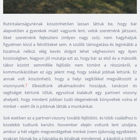
Rutintalanságunknak köszönhetően lassan láttuk be, hogy bár
alapvetően a gyerekek miatt vagyunk lent, velük szeretnénk játszani,
őket szeretnénk fejleszteni (milyen nagy szó), nem hagyhatjuk
figyelmen kívül a felnőtteket sem. A szülők támogatása és leginkább a
bizalmuk nélkül, elég kevés dolgot lehet véghezvinni egy ilyen
közösségben. Nagyon jól mutatja ezt az, hogy bár az első és a második
tábor között semmiféle fejlődés nem történt a részünkről, a
kommunikációban ez úgy jelent meg, hogy sokkal jobbak lettünk. Ez
annak volt köszönhető, hogy a helyi segítőkkel megváltozott a
1
viszonyunk.
Elkezdtünk alkalmazkodni hozzájuk, tanácsot és
segítséget kértünk tőlük, egyszóval kialakult egy partneri viszony
ahelyett, hogy mindent jobban tudó idegeneknek könyveltek volna el
minket – ezért ők is jobbnak látták a munkánkat.
Sok esetben ez a partneri viszony tovább fejlődött, és több családhoz is
közelebb tudtunk kerülni. November elején voltunk lent utoljára,
amikor a hét végén megvendégeltek minket (nem újdonság egyébként,
gyakran hívnak be a házukba és kínálnak mindennel, a kávétól a töltött