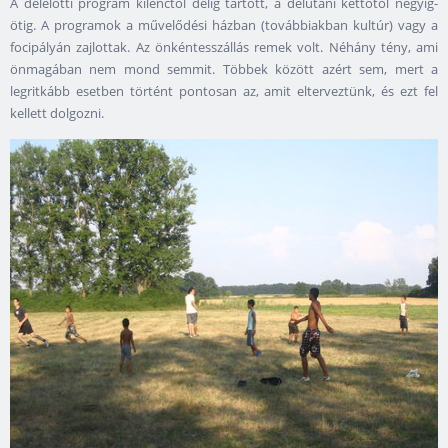
A délelőtti program kilenctől délig tartott, a délutáni kettőtől négyig-
ötig. A programok a művelődési házban (továbbiakban kultúr) vagy a
focipályán zajlottak. Az önkéntesszállás remek volt. Néhány tény, ami
önmagában nem mond semmit. Többek között azért sem, mert a
legritkább esetben történt pontosan az, amit elterveztünk, és ezt fel
kellett dolgozni.