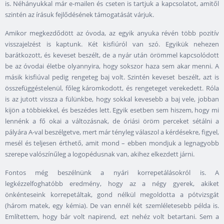
is. Néhányukkal már e-mailen és cseten is tartjuk a kapcsolatot, amitől
szintén az írásuk fejlődésének támogatását várjuk.
Amikor megkezdődött az óvoda, az egyik anyuka révén több pozitív
visszajelzést is kaptunk. Két kisfiúról van szó. Egyikük nehezen
barátkozott, és keveset beszélt, de a nyár után örömmel kapcsolódott
be az óvodai életbe olyannyira, hogy sokszor haza sem akar menni. A
másik kisfiúval pedig rengeteg baj volt. Szintén keveset beszélt, azt is
összefüggéstelenül, főleg káromkodott, és rengeteget verekedett. Róla
is az jutott vissza a fülünkbe, hogy sokkal kevesebb a baj vele, jobban
kijön a többiekkel, és beszédes lett. Egyik esetben sem hiszem, hogy mi
lennénk a fő okai a változásnak, de óriási öröm perceket sétálni a
pályára A-val beszélgetve, mert már tényleg válaszol a kérdésekre, figyel,
mesél és teljesen érthető, amit mond – ebben mondjuk a legnagyobb
szerepe valószínűleg a logopédusnak van, akihez elkezdett járni.
Fontos még beszélnünk a nyári korrepetálásokról is. A
legkézzelfoghatóbb eredmény, hogy az a négy gyerek, akiket
önkénteseink korrepetáltak, gond nélkül megoldotta a pótvizsgát
(három matek, egy kémia). De van ennél két szemléletesebb példa is.
Említettem, hogy bár volt napirend, ezt nehéz volt betartani. Sem a