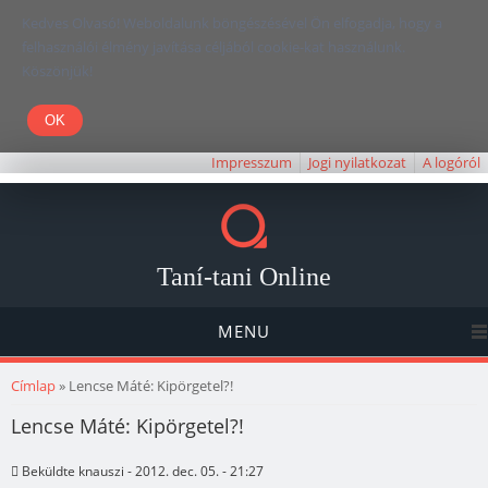
Kedves Olvasó! Weboldalunk böngészésével Ön elfogadja, hogy a
felhasználói élmény javítása céljából cookie-kat használunk.
Köszönjük!
Impresszum
Jogi nyilatkozat
A logóról
Taní-tani Online
MENU
Jelenlegi hely
Címlap
» Lencse Máté: Kipörgetel?!
Lencse Máté: Kipörgetel?!
Beküldte
knauszi
- 2012. dec. 05. - 21:27