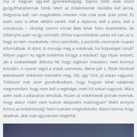
ma is megvan egy-két gyerekbetegség. Sajnos több ezek közül
gyógyíthatatlannak tűnik. Mert az önkéntesnek iskolába kell járnia,
dolgoznia kell, van magánélete, minden más csak ezek után jöhet. És
ezért nem is lehet elítélni senkit. Kell a diploma, kell a pénz, kell a
szórakozás – tényleg semmi irónia! Bele lehet futni kivételekbe, de
többnyire azért ez így normális. Ehhez kapcsolódóan aztán ott van az is,
hogy ez nem munkahely, nincs szerződés, a pozíciók, viszonyok csupán
informálisak. Ki dönt, ki mondja meg a másiknak, ha hülyeséget csinál?
Milyen jogon? Az egyik önkéntes kirúgja a másikat? Egy olyan embert,
aki a szabadidejét áldozza fel, hogy segítsen másokon, nem könnyű
kritizálni. A nyarat végül a másik szervezés, illetve pár L. Ritók Nóránál
jelentkezett önkéntes mentette meg. Sőt, úgy tűnt, jó sokan vagyunk.
Többször már azon gondolkodtam, hogy hogyan lehet valakinek
megmondani, hogy nem kell a segítsége, mert túl sokan vagyunk. Mára
azért ezek a pillanatok elmúltak, hiszen az önkéntesek jönnek-mennek.
Hogy akkor miért nem tudom elképzelni máshogyan? Miért ennyire
fontos az önkéntesség? Nem tudnám megindokolni. Bízom benne, hogy
akadnak, akik csak egyszerűen megértik.