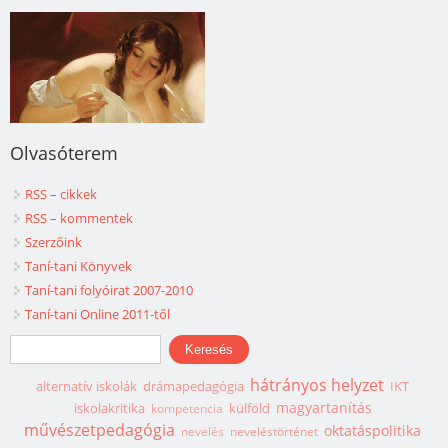
Olvasóterem
RSS – cikkek
RSS – kommentek
Szerzőink
Taní-tani Könyvek
Taní-tani folyóirat 2007-2010
Taní-tani Online 2011-től
Keresés űrlap
Keresés
hátrányos helyzet
alternatív iskolák
drámapedagógia
IKT
magyartanítás
iskolakritika
külföld
kompetencia
művészetpedagógia
oktatáspolitika
nevelés
neveléstörténet