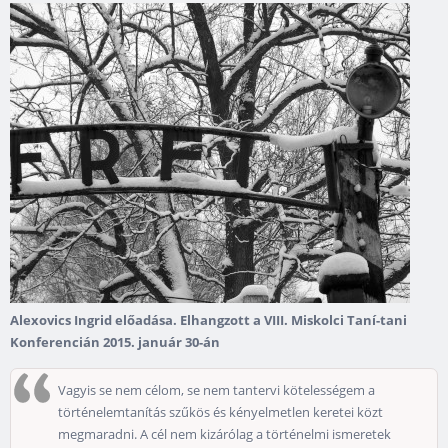
Alexovics Ingrid előadása. Elhangzott a VIII. Miskolci Taní-tani
Konferencián 2015. január 30-án
Vagyis se nem célom, se nem tantervi kötelességem a
történelemtanítás szűkös és kényelmetlen keretei közt
megmaradni. A cél nem kizárólag a történelmi ismeretek