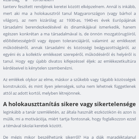
tanterv feszített rendjének keretei között elképzelnem. Annál is inkább,
mert aki ma a holokausztról tanul Magyarországon (vagy bárhol a
világon), az nem kizárólag az 1930-as, 1940-es évek Európájának
társadalmi berendezkedésével és dinamikájával ismerkedik, hanem
egészen konkrétan a ma társadalmával is, de önnön mozgatórugóiról,
előítéletességéről vagy éppen toleranciájáról, valamint az emlékezet
működéséről, annak társadalmi és közösségi beágyazottságáról, az
egyéni és a kollektív emlékezet szerepéről, működéséről és helyéről is
tanul. Hogy egy újabb divatos kifejezéssel éljek: az emlékezetkultúra
kérdéseivel is kénytelen szembenézni.
Az emlékek olykor az elme, máskor a szűkebb vagy tágabb közösségek
konstrukciói, és mint ilyen jelenségek, soha nem lehetnek függetlenek
attól az adott kortól, melyben létrejönnek.
A holokauszttanítás sikere vagy sikertelensége
leginkább a tanár szemléletén, az általa használt eszközökön és azon is
múlik, mi a motivációja, miért tartja fontosnak, hogy foglalkozzon ezzel
a témával iskolai keretek között.
De mégis mikor beszélhetünk sikerről? Ha a diák maradéktalanul