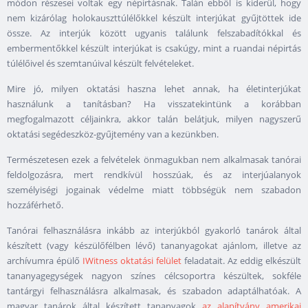
módon részesei voltak egy népirtásnak. Talán ebből is kiderül, hogy
nem kizárólag holokauszttúlélőkkel készült interjúkat gyűjtöttek ide
össze. Az interjúk között ugyanis találunk felszabadítókkal és
embermentőkkel készült interjúkat is csakúgy, mint a ruandai népirtás
túlélőivel és szemtanúival készült felvételeket.
Mire jó, milyen oktatási haszna lehet annak, ha életinterjúkat
használunk a tanításban? Ha visszatekintünk a korábban
megfogalmazott céljainkra, akkor talán belátjuk, milyen nagyszerű
oktatási segédeszköz-gyűjtemény van a kezünkben.
Természetesen ezek a felvételek önmagukban nem alkalmasak tanórai
feldolgozásra, mert rendkívül hosszúak, és az interjúalanyok
személyiségi jogainak védelme miatt többségük nem szabadon
hozzáférhető.
Tanórai felhasználásra inkább az interjúkból gyakorló tanárok által
készített (vagy készülőfélben lévő) tananyagokat ajánlom, illetve az
archívumra épülő
IWitness oktatási felület
feladatait. Az eddig elkészült
tananyagegységek nagyon színes célcsoportra készültek, sokféle
tantárgyi felhasználásra alkalmasak, és szabadon adaptálhatóak. A
magyar tanárok által készített tananyagok
az alapítvány amerikai