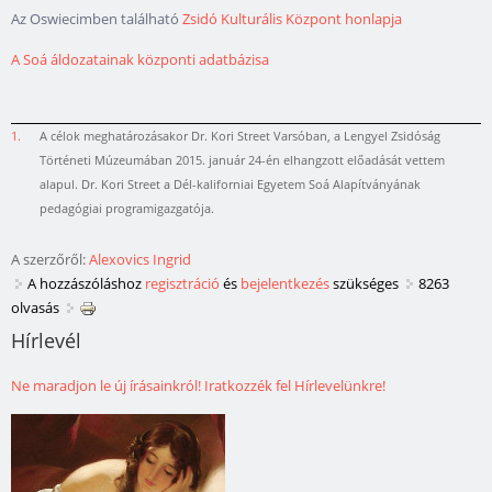
Az Oswiecimben található
Zsidó Kulturális Központ honlapja
A Soá áldozatainak központi adatbázisa
1.
A célok meghatározásakor Dr. Kori Street Varsóban, a Lengyel Zsidóság
Történeti Múzeumában 2015. január 24-én elhangzott előadását vettem
alapul. Dr. Kori Street a Dél-kaliforniai Egyetem Soá Alapítványának
pedagógiai programigazgatója.
A szerzőről:
Alexovics Ingrid
A hozzászóláshoz
regisztráció
és
bejelentkezés
szükséges
8263
olvasás
Hírlevél
Ne maradjon le új írásainkról! Iratkozzék fel Hírlevelünkre!