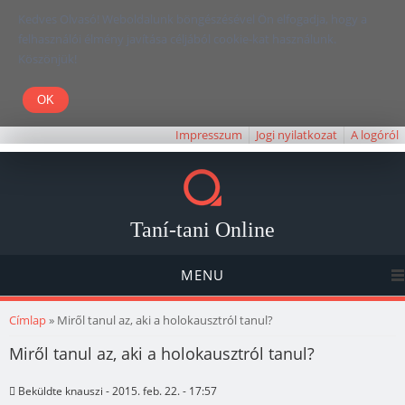
Kedves Olvasó! Weboldalunk böngészésével Ön elfogadja, hogy a
felhasználói élmény javítása céljából cookie-kat használunk.
Köszönjük!
Impresszum
Jogi nyilatkozat
A logóról
Taní-tani Online
MENU
Jelenlegi hely
Címlap
» Miről tanul az, aki a holokausztról tanul?
Miről tanul az, aki a holokausztról tanul?
Beküldte
knauszi
- 2015. feb. 22. - 17:57