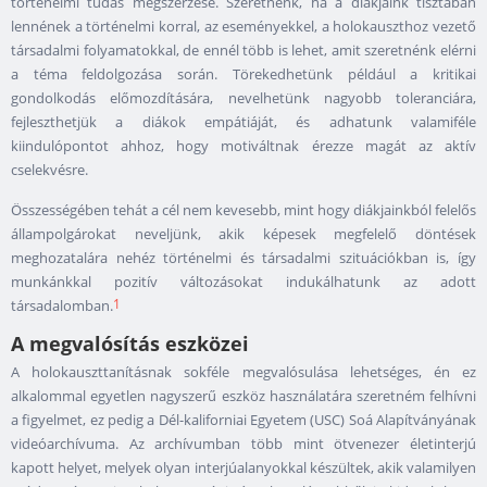
történelmi tudás megszerzése. Szeretnénk, ha a diákjaink tisztában
lennének a történelmi korral, az eseményekkel, a holokauszthoz vezető
társadalmi folyamatokkal, de ennél több is lehet, amit szeretnénk elérni
a téma feldolgozása során. Törekedhetünk például a kritikai
gondolkodás előmozdítására, nevelhetünk nagyobb toleranciára,
fejleszthetjük a diákok empátiáját, és adhatunk valamiféle
kiindulópontot ahhoz, hogy motiváltnak érezze magát az aktív
cselekvésre.
Összességében tehát a cél nem kevesebb, mint hogy diákjainkból felelős
állampolgárokat neveljünk, akik képesek megfelelő döntések
meghozatalára nehéz történelmi és társadalmi szituációkban is, így
munkánkkal pozitív változásokat indukálhatunk az adott
1
társadalomban.
A megvalósítás eszközei
A holokauszttanításnak sokféle megvalósulása lehetséges, én ez
alkalommal egyetlen nagyszerű eszköz használatára szeretném felhívni
a figyelmet, ez pedig a Dél-kaliforniai Egyetem (USC) Soá Alapítványának
videóarchívuma. Az archívumban több mint ötvenezer életinterjú
kapott helyet, melyek olyan interjúalanyokkal készültek, akik valamilyen