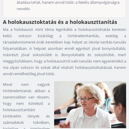
átadása tehát, hanem annál több: a felelős állampolgárságra
nevelés.
A holokausztoktatás és a holokauszttanítás
Ma a holokauszt mint téma leginkább a holokausztoktatás keretein
belül, sokszor kizárólag a történelemtanítás, esetleg a
társadalomismeret-órák keretében kap helyet az iskolai tanítás-tanulás
folyamatában. A helyzet azonban ennél egyrészt jóval bonyolultabb,
másrészt jóval sokszínűbb is. Bonyolultabb és sokszínűbb, mert
meggyőződésem, hogy a holokausztról való tanulás nem egyenértékű a
ma olyan sokszor és sokak által vitatott holokausztoktatással, hanem
annál remélhetőleg jóval több.
Mivel nem vagyok
történelemtanár, abban a
szerencsében van részem,
hogy nem kötelező a
holokauszttanítást
történelmi tények és
számadatok tükrében,
kizárólag a történelem