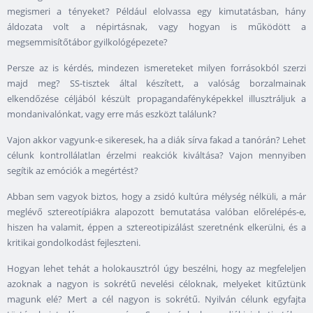
megismeri a tényeket? Például elolvassa egy kimutatásban, hány
áldozata volt a népirtásnak, vagy hogyan is működött a
megsemmisítőtábor gyilkológépezete?
Persze az is kérdés, mindezen ismereteket milyen forrásokból szerzi
majd meg? SS-tisztek által készített, a valóság borzalmainak
elkendőzése céljából készült propagandafényképekkel illusztráljuk a
mondanivalónkat, vagy erre más eszközt találunk?
Vajon akkor vagyunk-e sikeresek, ha a diák sírva fakad a tanórán? Lehet
célunk kontrollálatlan érzelmi reakciók kiváltása? Vajon mennyiben
segítik az emóciók a megértést?
Abban sem vagyok biztos, hogy a zsidó kultúra mélység nélküli, a már
meglévő sztereotípiákra alapozott bemutatása valóban előrelépés-e,
hiszen ha valamit, éppen a sztereotipizálást szeretnénk elkerülni, és a
kritikai gondolkodást fejleszteni.
Hogyan lehet tehát a holokausztról úgy beszélni, hogy az megfeleljen
azoknak a nagyon is sokrétű nevelési céloknak, melyeket kitűztünk
magunk elé? Mert a cél nagyon is sokrétű. Nyilván célunk egyfajta