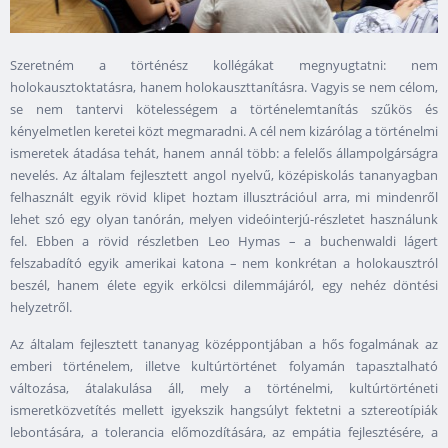
Szeretném a történész kollégákat megnyugtatni: nem
holokausztoktatásra, hanem holokauszttanításra. Vagyis se nem célom,
se nem tantervi kötelességem a történelemtanítás szűkös és
kényelmetlen keretei közt megmaradni. A cél nem kizárólag a történelmi
ismeretek átadása tehát, hanem annál több: a felelős állampolgárságra
nevelés. Az általam fejlesztett angol nyelvű, középiskolás tananyagban
felhasznált egyik rövid klipet hoztam illusztrációul arra, mi mindenről
lehet szó egy olyan tanórán, melyen videóinterjú-részletet használunk
fel. Ebben a rövid részletben Leo Hymas – a buchenwaldi lágert
felszabadító egyik amerikai katona – nem konkrétan a holokausztról
beszél, hanem élete egyik erkölcsi dilemmájáról, egy nehéz döntési
helyzetről.
Az általam fejlesztett tananyag középpontjában a hős fogalmának az
emberi történelem, illetve kultúrtörténet folyamán tapasztalható
változása, átalakulása áll, mely a történelmi, kultúrtörténeti
ismeretközvetítés mellett igyekszik hangsúlyt fektetni a sztereotípiák
lebontására, a tolerancia előmozdítására, az empátia fejlesztésére, a