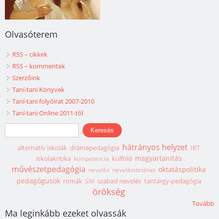
Olvasóterem
RSS – cikkek
RSS – kommentek
Szerzőink
Taní-tani Könyvek
Taní-tani folyóirat 2007-2010
Taní-tani Online 2011-től
Keresés űrlap
Keresés
hátrányos helyzet
alternatív iskolák
drámapedagógia
IKT
magyartanítás
iskolakritika
külföld
kompetencia
művészetpedagógia
oktatáspolitika
nevelés
neveléstörténet
pedagógusok
romák
szabad nevelés
tantárgy-pedagógia
SNI
örökség
Tovább
Ma leginkább ezeket olvassák