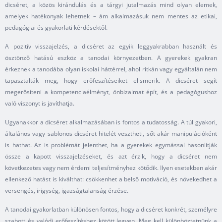
dicséret, a közös kirándulás és a tárgyi jutalmazás mind olyan elemek,
amelyek hatékonyak lehetnek – ám alkalmazásuk nem mentes az etikai,
pedagógiai és gyakorlati kérdésektől.
A pozitív visszajelzés, a dicséret az egyik leggyakrabban használt és
ösztönző hatású eszköz a tanodai környezetben. A gyerekek gyakran
érkeznek a tanodába olyan iskolai háttérrel, ahol ritkán vagy egyáltalán nem
tapasztalták meg, hogy erőfeszítéseiket elismerik. A dicséret segít
megerősíteni a kompetenciaélményt, önbizalmat épít, és a pedagógushoz
való viszonyt is javíthatja.
Ugyanakkor a dicséret alkalmazásában is fontos a tudatosság. A túl gyakori,
általános vagy sablonos dicséret hitelét vesztheti, sőt akár manipulációként
is hathat. Az is problémát jelenthet, ha a gyerekek egymással hasonlítják
össze a kapott visszajelzéseket, és azt érzik, hogy a dicséret nem
következetes vagy nem érdemi teljesítményhez kötődik. Ilyen esetekben akár
ellenkező hatást is kiválthat: csökkenhet a belső motiváció, és növekedhet a
versengés, irigység, igazságtalanság érzése.
A tanodai gyakorlatban különösen fontos, hogy a dicséret konkrét, személyre
szabott és valódi erőfeszítéshez kötött legyen. Meg kell különböztetnünk a