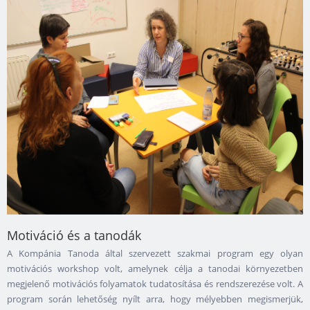
Motiváció és a tanodák
A Kompánia Tanoda által szervezett szakmai program egy olyan
motivációs workshop volt, amelynek célja a tanodai környezetben
megjelenő motivációs folyamatok tudatosítása és rendszerezése volt. A
program során lehetőség nyílt arra, hogy mélyebben megismerjük,