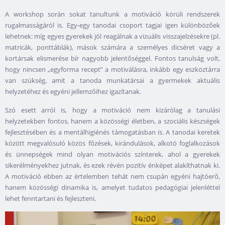
A workshop során sokat tanultunk a motiváció körüli rendszerek
rugalmasságáról is. Egy-egy tanodai csoport tagjai igen különbözőek
lehetnek: míg egyes gyerekek jól reagálnak a vizuális visszajelzésekre (pl.
matricák, ponttáblák), mások számára a személyes dicséret vagy a
kortársak elismerése bír nagyobb jelentőséggel. Fontos tanulság volt,
hogy nincsen „egyforma recept” a motiválásra, inkább egy eszköztárra
van szükség, amit a tanoda munkatársai a gyermekek aktuális
helyzetéhez és egyéni jellemzőihez igazítanak.
Szó esett arról is, hogy a motiváció nem kizárólag a tanulási
helyzetekben fontos, hanem a közösségi életben, a szociális készségek
fejlesztésében és a mentálhigiénés támogatásban is. A tanodai keretek
között megvalósuló közös főzések, kirándulások, alkotó foglalkozások
és ünnepségek mind olyan motivációs színterek, ahol a gyerekek
sikerélményekhez jutnak, és ezek révén pozitív énképet alakíthatnak ki.
A motiváció ebben az értelemben tehát nem csupán egyéni hajtóerő,
hanem közösségi dinamika is, amelyet tudatos pedagógiai jelenléttel
lehet fenntartani és fejleszteni.