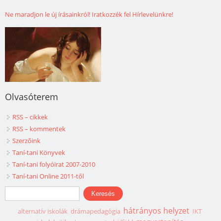
Ne maradjon le új írásainkról! Iratkozzék fel Hírlevelünkre!
Olvasóterem
RSS – cikkek
RSS – kommentek
Szerzőink
Taní-tani Könyvek
Taní-tani folyóirat 2007-2010
Taní-tani Online 2011-től
Keresés űrlap
Keresés
hátrányos helyzet
alternatív iskolák
drámapedagógia
IKT