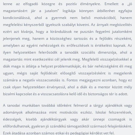
lenne az elfogadó közegre és pozitív élményekre. Emellett a „jó
magatartásért jár a jutalom” logikája könnyen átbillenhet egyfajta
kondicionálássá, ahol a gyermek nem belső motivációból, hanem
megfelelési kényszerből igyekszik szabályt követni. Az árnyalt megközelítés
ezért azt kívánja, hogy a kirándulások ne pusztán fegyelmi jutalomként
jelenjenek meg, hanem a közösséghez tartozás és a fejlődés részeként,
amelyben az egyéni nehézségek és erőfeszítések is értékelést kapnak. Az
ilyen helyzetekben felerősödik a tanodák szociális dimenziója, ahol a
magatartás mint esetkezelési cél jelenik meg. Megfelelő visszajelzésekkel a
diák maga is átlátja a helyzet problematikáját, és bár nehézségként éli meg
ugyan, mégis saját fejlődését elősegítő visszajelzésként is megjelenik
számára a negatív visszacsatolás is. Fontos megjegyezni azonban, hogy ez
csak olyan helyzetekben érvényesül, ahol a diák és a mentor között mély
bizalmi kapcsolat és a visszacsatolásra kelő idő és biztonságos tér is adott.
A tanodai munkában továbbá időnként felmerül a tárgyi ajándékok vagy
adományok alkalmazása mint motivációs eszköz. Iskolai felszerelések,
édességek, kisebb ajándéktárgyak vagy akár ünnepi csomagok is
előfordulhatnak, gyakran jó szándékú támogatóktól származó felajánlásként.
Ezek átadása azonban számos etikai és pedagógiai kérdést vet fel.