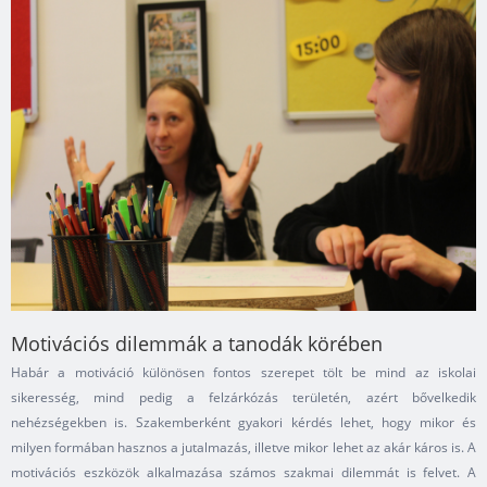
Motivációs dilemmák a tanodák körében
Habár a motiváció különösen fontos szerepet tölt be mind az iskolai
sikeresség, mind pedig a felzárkózás területén, azért bővelkedik
nehézségekben is. Szakemberként gyakori kérdés lehet, hogy mikor és
milyen formában hasznos a jutalmazás, illetve mikor lehet az akár káros is. A
motivációs eszközök alkalmazása számos szakmai dilemmát is felvet. A