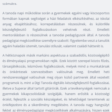
számukra.
A tanoda napi működése során a gyermekek egyéni vagy kiscsoportos
formában kapnak segítséget a házi feladatok elkészítéséhez, az iskolai
anyag elsajátításához, korrepetálásban részesülnek, és különféle
készségfejlesztő foglalkozásokon vehetnek részt. Emellett
mentorálásban is részesülnek a tanodai pedagógusok által. A tanoda
pedagógiai megközelítése személyre szabott: figyelembe veszi a tanulók
egyéni haladási ütemét, tanulási stílusát, valamint családi hátterét is.
A hétköznapok másik markáns aspektusa a szabadidős, közösségépítő
és élményalapú programokban rejlik. Ezek között szerepel közös főzés,
társasjátékozás, kézműves foglalkozások, melyek mind a munkatársak
és önkéntesek szervezésében valósulnak meg. Emellett heti
rendszerességgel valósulnak meg olyan külső partnerek által vezetett
programok is, mint a Digi Tanoda digitális készségfejlesztő foglalkozásai,
illetve a Superar által tartott gitárórák. Ezek a tevékenységek nemcsak a
gyermekek kikapcsolódását szolgálják, hanem erősítik a közösségi
érzést, fejlesztik a szociális készségeket, és lehetőséget teremtenek az
önkifejezésre és a sikerélmény megélésére. A tanoda nagy hangsúlyt
fektet az élménypedagógiai megközelítések alkalmazására, hiszen ezek