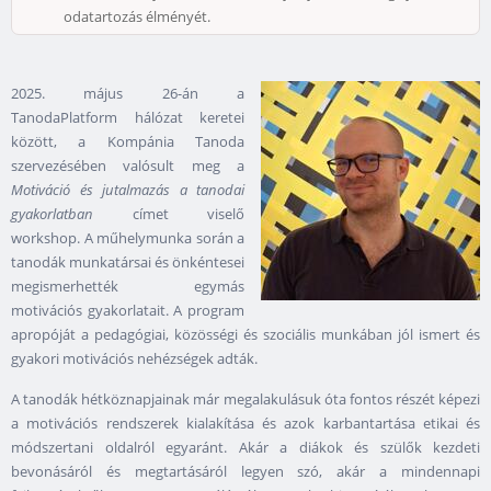
odatartozás élményét.
2025. május 26-án a
TanodaPlatform hálózat keretei
között, a Kompánia Tanoda
szervezésében valósult meg a
Motiváció és jutalmazás a tanodai
gyakorlatban
címet viselő
workshop. A műhelymunka során a
tanodák munkatársai és önkéntesei
megismerhették egymás
motivációs gyakorlatait. A program
apropóját a pedagógiai, közösségi és szociális munkában jól ismert és
gyakori motivációs nehézségek adták.
A tanodák hétköznapjainak már megalakulásuk óta fontos részét képezi
a motivációs rendszerek kialakítása és azok karbantartása etikai és
módszertani oldalról egyaránt. Akár a diákok és szülők kezdeti
bevonásáról és megtartásáról legyen szó, akár a mindennapi