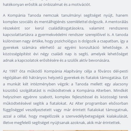
hatékonyan erősítik az önbizalmat és a motivációt.
A Kompánia Tanoda nemcsak tanulmányi segítséget nyújt, hanem
komplex szociális és mentálhigiénés szemlélettel dolgozik. A mentorálás
részeként sor kerül családlátogatásokra, valamint rendszeres
kapcsolattartásra a gyermekvédelmi rendszer szereplőivel is. A tanoda
különösen nagy értéke, hogy pszichológus is dolgozik a csapatban, így a
gyerekek számára elérhető az egyéni konzultáció lehetősége. A
közösségépítést évi négy családi nap is segíti, amelyek lehetőséget
adnak a kapcsolatok erősítésére és a szülők aktív bevonására.
Az 1997 óta működő Kompánia Alapítvány célja a főváros dél-pesti
régiójában élő hátrányos helyzetű gyerekek és fiatalok támogatása. Ezt
a munkát két intézményben végzik: a Tanoda mellett egy alacsony
küszöbű szolgáltatást is működtetnek a Kompánia Alterben. Mindkét
helyszínen egyénre szabott, komplex fejlesztéssel és közösségi terek
működtetésével segítik a fiatalokat. Az Alter programban elsősorban
függőséggel veszélyeztetett vagy már érintett fiatalokat támogatnak,
azzal a céllal, hogy megelőzzék a szenvedélybetegségek kialakulását,
illetve megfelelő segítséget nyújtsanak azoknak, akik már érintettek.