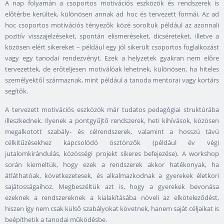
A nap folyamán a csoportos motivációs eszközök és rendszerek is
előtérbe kerültek, különösen annak ad hoc és tervezett formái. Az ad
hoc csoportos motivációs tényezők közé soroltuk például az azonnali
pozitív visszajelzéseket, spontán elismeréseket, dicséreteket, illetve a
közösen elért sikereket – például egy jól sikerült csoportos foglalkozást
vagy egy tanodai rendezvényt. Ezek a helyzetek gyakran nem előre
tervezettek, de erőteljesen motiválóak lehetnek, különösen, ha hiteles
személyektől származnak, mint például a tanoda mentorai vagy kortárs
segítők.
A tervezett motivációs eszközök már tudatos pedagógiai struktúrába
illeszkednek. Ilyenek a pontgyűjtő rendszerek, heti kihívások, közösen
megalkotott szabály- és célrendszerek, valamint a hosszú távú
célkitűzésekhez kapcsolódó ösztönzők (például év végi
jutalomkirándulás, közösségi projekt sikeres befejezése). A workshop
során kiemeltük, hogy ezek a rendszerek akkor hatékonyak, ha
átláthatóak, következetesek, és alkalmazkodnak a gyerekek életkori
sajátosságaihoz. Megbeszéltük azt is, hogy a gyerekek bevonása
ezeknek a rendszereknek a kialakításába növeli az elköteleződést,
hiszen így nem csak külső szabályokat követnek, hanem saját céljaikat is
beépíthetik a tanodai működésbe.