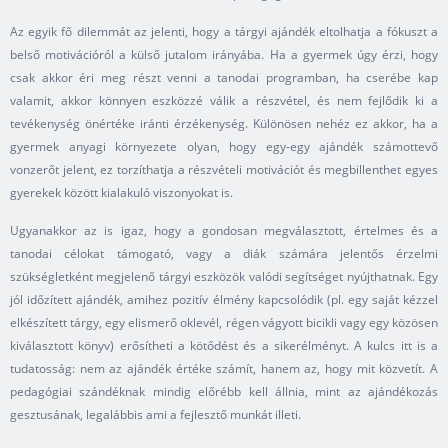
Az egyik fő dilemmát az jelenti, hogy a tárgyi ajándék eltolhatja a fókuszt a
belső motivációról a külső jutalom irányába. Ha a gyermek úgy érzi, hogy
csak akkor éri meg részt venni a tanodai programban, ha cserébe kap
valamit, akkor könnyen eszközzé válik a részvétel, és nem fejlődik ki a
tevékenység önértéke iránti érzékenység. Különösen nehéz ez akkor, ha a
gyermek anyagi környezete olyan, hogy egy-egy ajándék számottevő
vonzerőt jelent, ez torzíthatja a részvételi motivációt és megbillenthet egyes
gyerekek között kialakuló viszonyokat is.
Ugyanakkor az is igaz, hogy a gondosan megválasztott, értelmes és a
tanodai célokat támogató, vagy a diák számára jelentős érzelmi
szükségletként megjelenő tárgyi eszközök valódi segítséget nyújthatnak. Egy
jól időzített ajándék, amihez pozitív élmény kapcsolódik (pl. egy saját kézzel
elkészített tárgy, egy elismerő oklevél, régen vágyott bicikli vagy egy közösen
kiválasztott könyv) erősítheti a kötődést és a sikerélményt. A kulcs itt is a
tudatosság: nem az ajándék értéke számít, hanem az, hogy mit közvetít. A
pedagógiai szándéknak mindig előrébb kell állnia, mint az ajándékozás
gesztusának, legalábbis ami a fejlesztő munkát illeti.