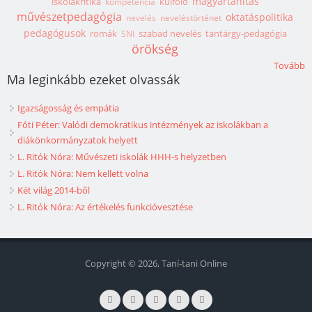
magyartanítás
iskolakritika
külföld
kompetencia
művészetpedagógia
oktatáspolitika
nevelés
neveléstörténet
pedagógusok
romák
szabad nevelés
tantárgy-pedagógia
SNI
örökség
Tovább
Ma leginkább ezeket olvassák
Igazságosság és empátia
Fóti Péter: Valódi demokratikus intézmények az iskolákban a
diákönkormányzatok helyett
L. Ritók Nóra: Művészeti iskolák HHH-s helyzetben
L. Ritók Nóra: Nem kellett volna
Két világ 2014-ből
L. Ritók Nóra: Az értékelés funkcióvesztése
Copyright © 2026, Taní-tani Online