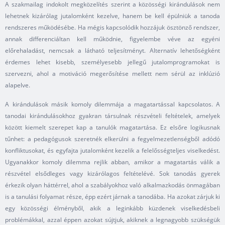
A szakmailag indokolt megközelítés szerint a közösségi kirándulások nem
lehetnek kizárólag jutalomként kezelve, hanem be kell épülniük a tanoda
rendszeres működésébe. Ha mégis kapcsolódik hozzájuk ösztönző rendszer,
annak differenciáltan kell működnie, figyelembe véve az egyéni
előrehaladást, nemcsak a látható teljesítményt. Alternatív lehetőségként
érdemes lehet kisebb, személyesebb jellegű jutalomprogramokat is
szervezni, ahol a motiváció megerősítése mellett nem sérül az inklúzió
alapelve.
A kirándulások másik komoly dilemmája a magatartással kapcsolatos. A
tanodai kirándulásokhoz gyakran társulnak részvételi feltételek, amelyek
között kiemelt szerepet kap a tanulók magatartása. Ez elsőre logikusnak
tűnhet: a pedagógusok szeretnék elkerülni a fegyelmezetlenségből adódó
konfliktusokat, és egyfajta jutalomként kezelik a felelősségteljes viselkedést.
Ugyanakkor komoly dilemma rejlik abban, amikor a magatartás válik a
részvétel elsődleges vagy kizárólagos feltételévé. Sok tanodás gyerek
érkezik olyan háttérrel, ahol a szabályokhoz való alkalmazkodás önmagában
is a tanulási folyamat része, épp ezért járnak a tanodába. Ha azokat zárjuk ki
egy közösségi élményből, akik a leginkább küzdenek viselkedésbeli
problémákkal, azzal éppen azokat sújtjuk, akiknek a legnagyobb szükségük