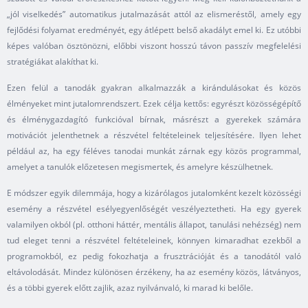
„jól viselkedés” automatikus jutalmazását attól az elismeréstől, amely egy
fejlődési folyamat eredményét, egy átlépett belső akadályt emel ki. Ez utóbbi
képes valóban ösztönözni, előbbi viszont hosszú távon passzív megfelelési
stratégiákat alakíthat ki.
Ezen felül a tanodák gyakran alkalmazzák a kirándulásokat és közös
élményeket mint jutalomrendszert. Ezek célja kettős: egyrészt közösségépítő
és élménygazdagító funkcióval bírnak, másrészt a gyerekek számára
motivációt jelenthetnek a részvétel feltételeinek teljesítésére. Ilyen lehet
például az, ha egy féléves tanodai munkát zárnak egy közös programmal,
amelyet a tanulók előzetesen megismertek, és amelyre készülhetnek.
E módszer egyik dilemmája, hogy a kizárólagos jutalomként kezelt közösségi
esemény a részvétel esélyegyenlőségét veszélyeztetheti. Ha egy gyerek
valamilyen okból (pl. otthoni háttér, mentális állapot, tanulási nehézség) nem
tud eleget tenni a részvétel feltételeinek, könnyen kimaradhat ezekből a
programokból, ez pedig fokozhatja a frusztrációját és a tanodától való
eltávolodását. Mindez különösen érzékeny, ha az esemény közös, látványos,
és a többi gyerek előtt zajlik, azaz nyilvánvaló, ki marad ki belőle.