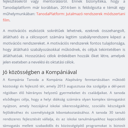
fejlesztésekről vagy mentorálásról. Ennek bizonyítéka, hogy a
Tanodaplatform már korábban, 2014-ben is feldolgozta e témát egy
műhelymunkában:
TanodaPlatform: Jutalmazó rendszerek módszertani
film
.
A motivációs eszközök sokrétűek lehetnek, ezeknek összehangolt,
átlátható és a célcsoport számára legitim szabályrendszere képezi a
motivációs rendszereket. A motivációs rendszerek fontos tulajdonsága,
hogy átlátható szabályozásokkal működnek, és céljuk tekintetében is
átláthatóak. Hosszútávú célok érdekében hozzák őket létre, amelyek
jelen eseteben a nevelési és oktatási célok.
Jó közösségben a Kompániával
A Kompánia Tanoda a Kompánia Alapítvány fenntartásában működő
közösségi és fejlesztő tér, amely 2013 augusztusa óta szolgálja a dél-pesti
régióban élő hátrányos helyzetű gyermekeket és családjaikat. A tanoda
elsődleges célja, hogy a helyi diákság számára olyan komplex támogatást
nyújtson, amely hozzájárul iskolai sikerességükhöz, szociális készségeik
fejlődéséhez és személyiségük kibontakoztatásához. A tanoda 30 tanuló
rendszeres fejlesztését vállalja, és az iskolai tanulmányaikhoz kapcsolódó
támogatás mellett szabadidős és közösségépítő programokat is biztosít