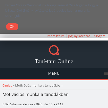
Kedves Olvasó! Weboldalunk böngészésével Ön elfogadja, hogy a
felhasználói élmény javítása céljából cookie-kat használunk.
Köszönjük!
Impresszum
Jogi nyilatkozat
A logóról
Taní-tani Online
MENU
Jelenlegi hely
Címlap
» Motivációs munka a tanodákban
Motivációs munka a tanodákban
Beküldte
matelencse
- 2025. jún. 15. - 22:12