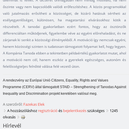
dilemmát is felvet. A dicséret önmagában nem mindig motiváló, ha nem
őszinte vagy nem kapcsolódik valódi erőfeszítéshez. A közös programokkal
való jutalmazás erősítheti a közösséget, de kizáró hatásuk sértheti az
esélyegyenlőséget, különösen, ha magatartási elvárásokhoz kötik a
részvételt. A tanodai gyakorlatban ezért fontos, hogy az ösztönzők
differenciáltan működjenek, figyelembe véve az egyéni előrehaladást, és ne
zárjanak ki senkit a közösségi élményekből. A motiváció így nemcsak egyéni,
hanem közösségi szinten is tudatosan támogatott folyamat kell, hogy legyen.
A Kompánia Tanoda ebben a tekintetben példaértékű gyakorlatot mutat, ahol
a motiváció nem cél, hanem eszköz a gyerekek egészséges, autonóm és
felelősségteljes felnőtté válása felé vezető úton.
A rendezvény az Európai Unió Citizens, Equality, Rights and Values
Programme (CERV) által támogatott STAID – Strengthening of Tanodas Against
Inequality and Discrimination projekt keretében valósul meg.
A szerzőről:
Fazekas Elek
A hozzászóláshoz
regisztráció
és
bejelentkezés
szükséges
1245
olvasás
Hírlevél