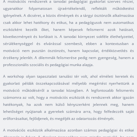
A motivációs rendszerek a tanodai pedagógiai gyakorlat szerves részei,
ugyanakkor folyamatosan újraértékelendő, reflektált működtetést
igényelnek. A dicséret, a közös élmények és a tárgyi ösztönzők alkalmazása
csak akkor lehet hatékony és etikus, ha a pedagógusok nem automatikus
eszközként kezelik őket, hanem képesek felismerni azok hatásait,
következményeit és korlátait is. A tanodai környezet sokféle élethelyzettel,
sérülékenységgel és elvárással szembesít, ebben a kontextusban a
motiváció nem pusztán ösztönzés, hanem kapcsolat, értékközvetítés és
érzékeny jelenlét. A dilemmák felismerése pedig nem gyengeség, hanem a
professzionális szociális és pedagógiai munka alapja.
A workshop olyan tapasztalati tanulási tér volt, ahol elméleti keretek és
gyakorlati példák összekapcsolásával mélyebb megértést nyerhettünk a
motiváció működéséről a tanodai közegben. A legfontosabb felismerés
számomra az volt, hogy a motivációs eszközök és rendszerek akkor igazán
hatékonyak, ha azok nem külső kényszerként jelennek meg, hanem
lehetőséget nyújtanak a gyerekek számára arra, hogy felfedezzék saját
erőforrásaikat, fejlődjenek, és megéljék az odatartozás élményét.
A motivációs eszközök alkalmazása azonban számos pedagógiai és etikai