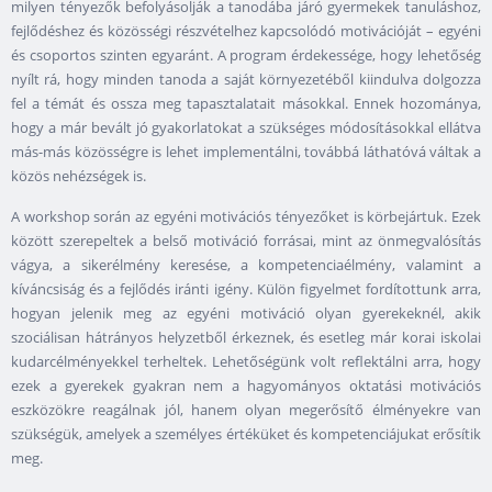
milyen tényezők befolyásolják a tanodába járó gyermekek tanuláshoz,
fejlődéshez és közösségi részvételhez kapcsolódó motivációját – egyéni
és csoportos szinten egyaránt. A program érdekessége, hogy lehetőség
nyílt rá, hogy minden tanoda a saját környezetéből kiindulva dolgozza
fel a témát és ossza meg tapasztalatait másokkal. Ennek hozománya,
hogy a már bevált jó gyakorlatokat a szükséges módosításokkal ellátva
más-más közösségre is lehet implementálni, továbbá láthatóvá váltak a
közös nehézségek is.
A workshop során az egyéni motivációs tényezőket is körbejártuk. Ezek
között szerepeltek a belső motiváció forrásai, mint az önmegvalósítás
vágya, a sikerélmény keresése, a kompetenciaélmény, valamint a
kíváncsiság és a fejlődés iránti igény. Külön figyelmet fordítottunk arra,
hogyan jelenik meg az egyéni motiváció olyan gyerekeknél, akik
szociálisan hátrányos helyzetből érkeznek, és esetleg már korai iskolai
kudarcélményekkel terheltek. Lehetőségünk volt reflektálni arra, hogy
ezek a gyerekek gyakran nem a hagyományos oktatási motivációs
eszközökre reagálnak jól, hanem olyan megerősítő élményekre van
szükségük, amelyek a személyes értéküket és kompetenciájukat erősítik
meg.