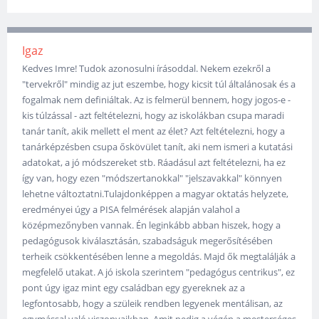
Igaz
Kedves Imre! Tudok azonosulni írásoddal. Nekem ezekről a
"tervekről" mindig az jut eszembe, hogy kicsit túl általánosak és a
fogalmak nem definiáltak. Az is felmerül bennem, hogy jogos-e -
kis túlzással - azt feltételezni, hogy az iskolákban csupa maradi
tanár tanít, akik mellett el ment az élet? Azt feltételezni, hogy a
tanárképzésben csupa őskövület tanít, aki nem ismeri a kutatási
adatokat, a jó módszereket stb. Ráadásul azt feltételezni, ha ez
így van, hogy ezen "módszertanokkal" "jelszavakkal" könnyen
lehetne változtatni.Tulajdonképpen a magyar oktatás helyzete,
eredményei úgy a PISA felmérések alapján valahol a
középmezőnyben vannak. Én leginkább abban hiszek, hogy a
pedagógusok kiválasztásán, szabadságuk megerősítésében
terheik csökkentésében lenne a megoldás. Majd ők megtalálják a
megfelelő utakat. A jó iskola szerintem "pedagógus centrikus", ez
pont úgy igaz mint egy családban egy gyereknek az a
legfontosabb, hogy a szüleik rendben legyenek mentálisan, az