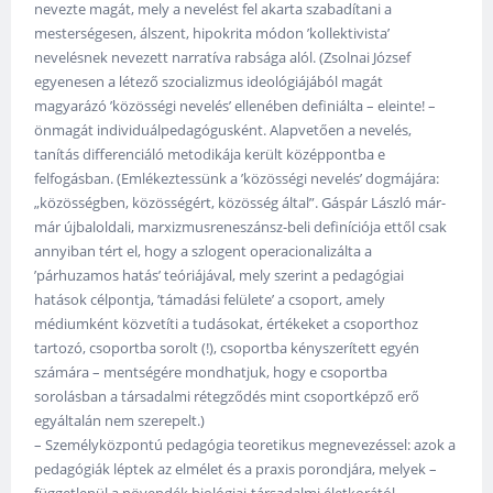
nevezte magát, mely a nevelést fel akarta szabadítani a
mesterségesen, álszent, hipokrita módon ’kollektivista’
nevelésnek nevezett narratíva rabsága alól. (Zsolnai József
egyenesen a létező szocializmus ideológiájából magát
magyarázó ’közösségi nevelés’ ellenében definiálta – eleinte! –
önmagát individuálpedagógusként. Alapvetően a nevelés,
tanítás differenciáló metodikája került középpontba e
felfogásban. (Emlékeztessünk a ’közösségi nevelés’ dogmájára:
„közösségben, közösségért, közösség által”. Gáspár László már-
már újbaloldali, marxizmusreneszánsz-beli definíciója ettől csak
annyiban tért el, hogy a szlogent operacionalizálta a
’párhuzamos hatás’ teóriájával, mely szerint a pedagógiai
hatások célpontja, ’támadási felülete’ a csoport, amely
médiumként közvetíti a tudásokat, értékeket a csoporthoz
tartozó, csoportba sorolt (!), csoportba kényszerített egyén
számára – mentségére mondhatjuk, hogy e csoportba
sorolásban a társadalmi rétegződés mint csoportképző erő
egyáltalán nem szerepelt.)
– Személyközpontú pedagógia teoretikus megnevezéssel: azok a
pedagógiák léptek az elmélet és a praxis porondjára, melyek –