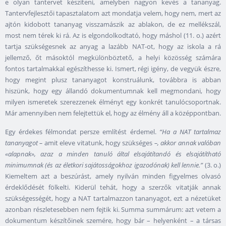
e olyan tantervet készíteni, amelyben nagyon kevés a tananyag.
Tantervfejlesztői tapasztalatom azt mondatja velem, hogy nem, mert az
ajtón kidobott tananyag visszamászik az ablakon, de ez mellékszál,
most nem térek ki rá. Az is elgondolkodtató, hogy máshol (11. o.) azért
tartja szükségesnek az anyag a lazább NAT-ot, hogy az iskola a rá
jellemző, őt másoktól megkülönböztető, a helyi közösség számára
fontos tartalmakkal egészíthesse ki. Ismert, régi igény, de vegyük észre,
hogy megint plusz tananyagot konstruálunk, továbbra is abban
hiszünk, hogy egy állandó dokumentumnak kell megmondani, hogy
milyen ismeretek szerezzenek élményt egy konkrét tanulócsoportnak.
Már amennyiben nem felejtettük el, hogy az élmény áll a középpontban.
Egy érdekes félmondat persze említést érdemel.
“Ha a NAT tartalmaz
tananyagot –
amit eleve vitatunk, hogy szükséges
–, akkor annak valóban
«alapnak», azaz a minden tanuló által elsajátítandó és elsajátítható
minimumnak (és az életkori sajátosságokhoz igazodónak) kell lennie.”
(3. o.)
Kiemeltem azt a beszúrást, amely nyilván minden figyelmes olvasó
érdeklődését fölkelti. Kiderül tehát, hogy a szerzők vitatják annak
szükségességét, hogy a NAT tartalmazzon tananyagot, ezt a nézetüket
azonban részletesebben nem fejtik ki. Summa summárum: azt vetem a
dokumentum készítőinek szemére, hogy bár – helyenként – a társas