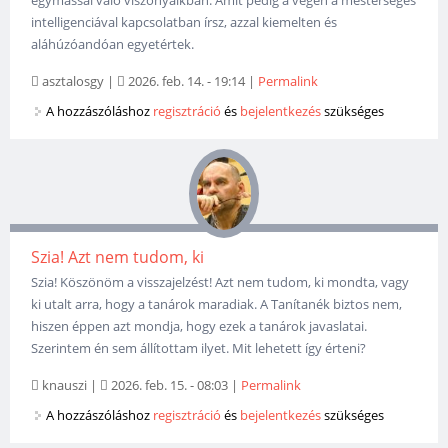
egymással való viszonyaikban. Amit pedig a végén a mesterséges
intelligenciával kapcsolatban írsz, azzal kiemelten és
aláhúzóandóan egyetértek.
asztalosgy
|
2026. feb. 14. - 19:14
|
Permalink
A hozzászóláshoz
regisztráció
és
bejelentkezés
szükséges
Szia! Azt nem tudom, ki
Szia! Köszönöm a visszajelzést! Azt nem tudom, ki mondta, vagy
ki utalt arra, hogy a tanárok maradiak. A Tanítanék biztos nem,
hiszen éppen azt mondja, hogy ezek a tanárok javaslatai.
Szerintem én sem állítottam ilyet. Mit lehetett így érteni?
knauszi
|
2026. feb. 15. - 08:03
|
Permalink
A hozzászóláshoz
regisztráció
és
bejelentkezés
szükséges