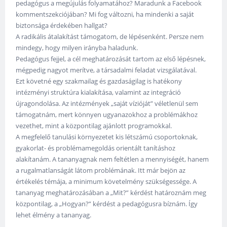
pedagógus a megújulás folyamatához? Maradunk a Facebook
kommentszekciójában? Mi fog változni, ha mindenki a saját
biztonsága érdekében hallgat?
A radikális átalakítást támogatom, de lépésenként. Persze nem
mindegy, hogy milyen irányba haladunk.
Pedagógus fejjel, a cél meghatározását tartom az első lépésnek,
mégpedig nagyot merítve, a társadalmi feladat vizsgálatával.
Ezt követné egy szakmailag és gazdaságilag is hatékony
intézményi struktúra kialakítása, valamint az integráció
újragondolása. Az intézmények „saját vízióját” véletlenül sem
támogatnám, mert könnyen ugyanazokhoz a problémákhoz
vezethet, mint a központilag ajánlott programokkal.
A megfelelő tanulási környezetet kis létszámú csoportoknak,
gyakorlat- és problémamegoldás orientált tanításhoz
alakítanám. A tananyagnak nem feltétlen a mennyiségét, hanem
a rugalmatlanságát látom problémának. Itt már bejön az
értékelés témája, a minimum követelmény szükségessége. A
tananyag meghatározásában a „Mit?” kérdést határoznám meg
központilag, a „Hogyan?” kérdést a pedagógusra bíznám. Így
lehet élmény a tananyag.