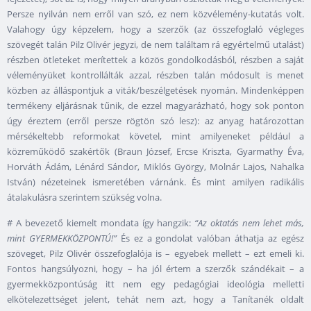
Persze nyilván nem erről van szó, ez nem közvélemény-kutatás volt.
Valahogy úgy képzelem, hogy a szerzők (az összefoglaló végleges
szövegét talán Pilz Olivér jegyzi, de nem találtam rá egyértelmű utalást)
részben ötleteket merítettek a közös gondolkodásból, részben a saját
véleményüket kontrollálták azzal, részben talán módosult is menet
közben az álláspontjuk a viták/beszélgetések nyomán. Mindenképpen
termékeny eljárásnak tűnik, de ezzel magyarázható, hogy sok ponton
úgy éreztem (erről persze rögtön szó lesz): az anyag határozottan
mérsékeltebb reformokat követel, mint amilyeneket például a
közreműködő szakértők (Braun József, Ercse Kriszta, Gyarmathy Éva,
Horváth Ádám, Lénárd Sándor, Miklós György, Molnár Lajos, Nahalka
István) nézeteinek ismeretében várnánk. És mint amilyen radikális
átalakulásra szerintem szükség volna.
# A bevezető kiemelt mondata így hangzik:
“Az oktatás nem lehet más,
mint GYERMEKKÖZPONTÚ!”
És ez a gondolat valóban áthatja az egész
szöveget, Pilz Olivér összefoglalója is – egyebek mellett – ezt emeli ki.
Fontos hangsúlyozni, hogy – ha jól értem a szerzők szándékait – a
gyermekközpontúság itt nem egy pedagógiai ideológia melletti
elkötelezettséget jelent, tehát nem azt, hogy a Tanítanék oldalt