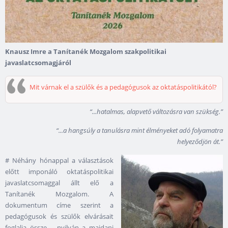
Knausz Imre a Tanítanék Mozgalom szakpolitikai
javaslatcsomagjáról
Mit várnak el a szülők és a pedagógusok az oktatáspolitikától?
“...hatalmas, alapvető változásra van szükség.”
“...a hangsúly a tanulásra mint élményeket adó folyamatra
helyeződjön át.”
# Néhány hónappal a választások
előtt imponáló oktatáspolitikai
javaslatcsomaggal állt elő a
Tanítanék Mozgalom. A
dokumentum címe szerint a
pedagógusok és szülők elvárásait
foglalja össze – nyilván a majdani