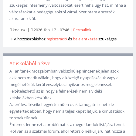
szükséges intézményi változásokat, ezért néha úgy hat, mintha a
változásokat a pedagógusoktól várná. Szerintem a szerzők
akaratán kívül.
knauszi
|
2026. feb. 17. - 07:46
|
Permalink
A hozzászóláshoz
regisztráció
és
bejelentkezés
szükséges
Az iskolából nézve
A Tanítanék Mozgalomban valószínűleg nincsenek jelen azok,
akik nem merik vállalni, hogy a közelgő nyugdíjazásuk vagy a
megélhetésük kerül veszélybe a nyilvános megjelenéssel.
Feltételezhető az is, hogy a felmérések nem a vidéki
kisiskolákban készültek.
Az erőfeszítéseiket egyértelműen csak támogatni lehet, de
egyetértek abban, hogy nem a teljes képet látjuk, a kimutatások
torznak tűnnek.
Érdemes lenne ezt a problémát is a megoldandók listájára tenni.
Hol van az a szakmai fórum, ahol retorzió nélkül járulhat hozzá a