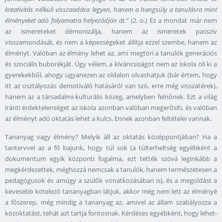
kreativitás nélküli visszaadása legyen, hanem a hangsúly a tanulásra mint
élményeket adó folyamatra helyeződjön át.”
(2. o.) Ez a mondat már nem
az ismereteket démonizálja, hanem az ismeretek passzív
visszamondását, és nem a képességeket állítja ezzel szembe, hanem az
élményt. Valóban az élmény lehet az, ami megtöri a tanulók generációs
és szociális buborékját. Úgy vélem, a kíváncsiságot nem az iskola öli ki a
gyerekekből, ahogy ugyanezen az oldalon olvashatjuk (bár értem, hogy
itt az osztályozás demotiváló hatásáról van szó, erre még visszatérek),
hanem az a társadalmi-kulturális közeg, amelyben felnőnek. Ezt a világ
iránti érdektelenséget az iskola azonban valóban megerősíti, és valóban
az élményt adó oktatás lehet a kulcs. Ennek azonban feltételei vannak.
Tananyag vagy élmény? Melyik áll az oktatás középpontjában? Ha a
tantervvel az a fő bajunk, hogy túl sok (a túlterheltség egyébként a
dokumentum egyik központi fogalma, ezt tették szóvá leginkább a
megkérdezettek, méghozzá nemcsak a tanulók, hanem természetesen a
pedagógusok és amúgy a szülők vonatkozásában is), és a megoldást a
kevesebb kötelező tananyagban látjuk, akkor még nem lett az élményé
a főszerep, még mindig a tananyag az, amivel az állam szabályozza a
közoktatást, tehát azt tartja fontosnak. Kérdéses egyébként, hogy lehet-