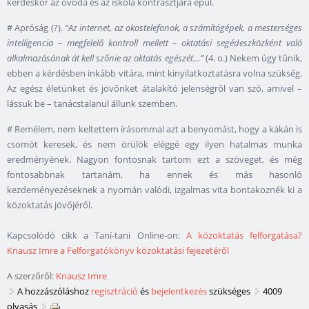
kérdéskör az óvoda és az iskola kontrasztjára épül.
# Apróság (?).
“Az internet, az okostelefonok, a számítógépek, a mesterséges
intelligencia – megfelelő kontroll mellett – oktatási segédeszközként való
alkalmazásának át kell szőnie az oktatás egészét…”
(4. o.) Nekem úgy tűnik,
ebben a kérdésben inkább vitára, mint kinyilatkoztatásra volna szükség.
Az egész életünket és jövőnket átalakító jelenségről van szó, amivel –
lássuk be – tanácstalanul állunk szemben.
# Remélem, nem keltettem írásommal azt a benyomást, hogy a kákán is
csomót keresek, és nem örülök eléggé egy ilyen hatalmas munka
eredményének. Nagyon fontosnak tartom ezt a szöveget, és még
fontosabbnak tartanám, ha ennek és más hasonló
kezdeményezéseknek a nyomán valódi, izgalmas vita bontakoznék ki a
közoktatás jövőjéről.
Kapcsolódó cikk a Taní-tani Online-on:
A közoktatás felforgatása?
Knausz Imre a Felforgatókönyv közoktatási fejezetéről
A szerzőről:
Knausz Imre
A hozzászóláshoz
regisztráció
és
bejelentkezés
szükséges
4009
olvasás