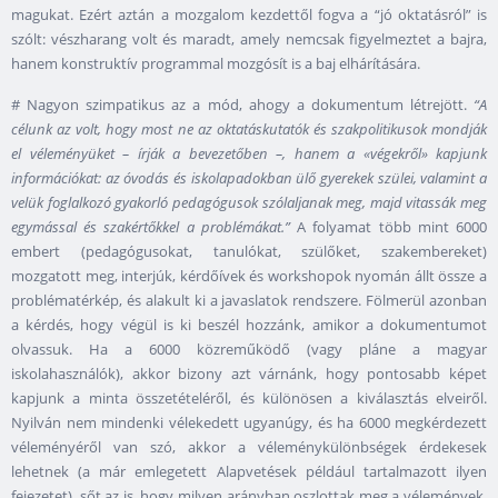
magukat. Ezért aztán a mozgalom kezdettől fogva a “jó oktatásról” is
szólt: vészharang volt és maradt, amely nemcsak figyelmeztet a bajra,
hanem konstruktív programmal mozgósít is a baj elhárítására.
# Nagyon szimpatikus az a mód, ahogy a dokumentum létrejött.
“A
célunk az volt, hogy most ne az oktatáskutatók és szakpolitikusok mondják
el véleményüket – írják a bevezetőben –, hanem a «végekről» kapjunk
információkat: az óvodás és iskolapadokban ülő gyerekek szülei, valamint a
velük foglalkozó gyakorló pedagógusok szólaljanak meg, majd vitassák meg
egymással és szakértőkkel a problémákat.”
A folyamat több mint 6000
embert (pedagógusokat, tanulókat, szülőket, szakembereket)
mozgatott meg, interjúk, kérdőívek és workshopok nyomán állt össze a
problématérkép, és alakult ki a javaslatok rendszere. Fölmerül azonban
a kérdés, hogy végül is ki beszél hozzánk, amikor a dokumentumot
olvassuk. Ha a 6000 közreműködő (vagy pláne a magyar
iskolahasználók), akkor bizony azt várnánk, hogy pontosabb képet
kapjunk a minta összetételéről, és különösen a kiválasztás elveiről.
Nyilván nem mindenki vélekedett ugyanúgy, és ha 6000 megkérdezett
véleményéről van szó, akkor a véleménykülönbségek érdekesek
lehetnek (a már emlegetett Alapvetések például tartalmazott ilyen
fejezetet), sőt az is, hogy milyen arányban oszlottak meg a vélemények.