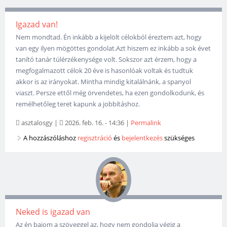
Igazad van!
Nem mondtad. Én inkább a kijelölt célokból éreztem azt, hogy
van egy ilyen mögöttes gondolat.Azt hiszem ez inkább a sok évet
tanító tanár túlérzékenysége volt. Sokszor azt érzem, hogy a
megfogalmazott célok 20 éve is hasonlóak voltak és tudtuk
akkor is az irányokat. Mintha mindig kitalálnánk, a spanyol
viaszt. Persze ettől még örvendetes, ha ezen gondolkodunk, és
remélhetőleg teret kapunk a jobbításhoz.
asztalosgy
|
2026. feb. 16. - 14:36
|
Permalink
A hozzászóláshoz
regisztráció
és
bejelentkezés
szükséges
Neked is igazad van
Az én bajom a szöveggel az, hogy nem gondolja végig a