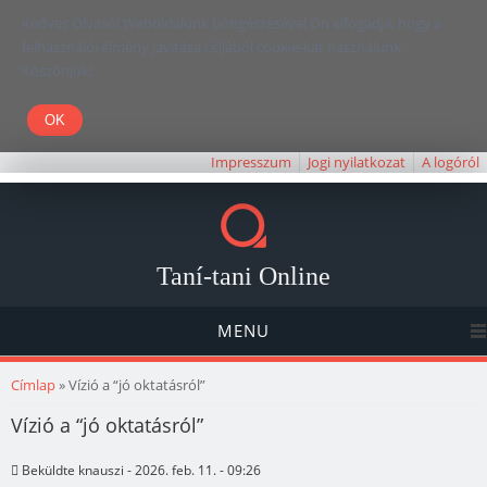
Kedves Olvasó! Weboldalunk böngészésével Ön elfogadja, hogy a
felhasználói élmény javítása céljából cookie-kat használunk.
Köszönjük!
Impresszum
Jogi nyilatkozat
A logóról
Taní-tani Online
MENU
Jelenlegi hely
Címlap
» Vízió a “jó oktatásról”
Vízió a “jó oktatásról”
Beküldte
knauszi
- 2026. feb. 11. - 09:26