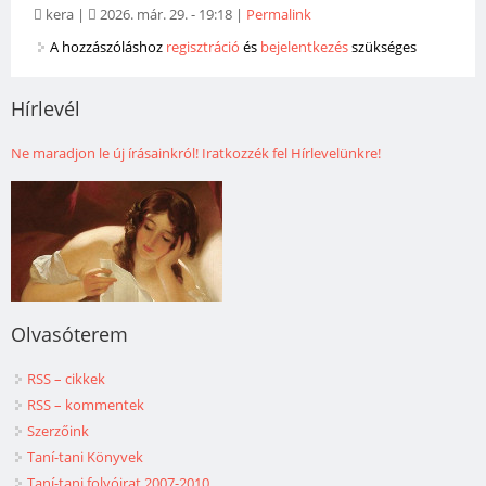
kera
|
2026. már. 29. - 19:18
|
Permalink
A hozzászóláshoz
regisztráció
és
bejelentkezés
szükséges
Hírlevél
Ne maradjon le új írásainkról! Iratkozzék fel Hírlevelünkre!
Olvasóterem
RSS – cikkek
RSS – kommentek
Szerzőink
Taní-tani Könyvek
Taní-tani folyóirat 2007-2010