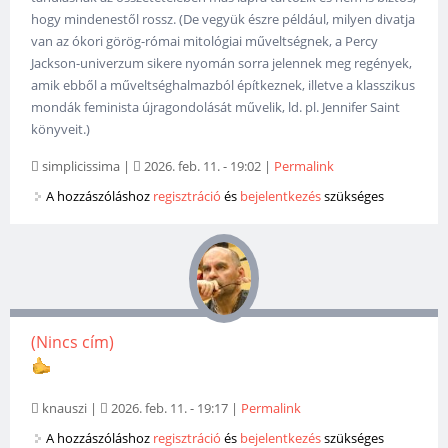
hogy mindenestől rossz. (De vegyük észre például, milyen divatja
van az ókori görög-római mitológiai műveltségnek, a Percy
Jackson-univerzum sikere nyomán sorra jelennek meg regények,
amik ebből a műveltséghalmazból építkeznek, illetve a klasszikus
mondák feminista újragondolását művelik, ld. pl. Jennifer Saint
könyveit.)
simplicissima
|
2026. feb. 11. - 19:02
|
Permalink
A hozzászóláshoz
regisztráció
és
bejelentkezés
szükséges
(Nincs cím)
knauszi
|
2026. feb. 11. - 19:17
|
Permalink
A hozzászóláshoz
regisztráció
és
bejelentkezés
szükséges