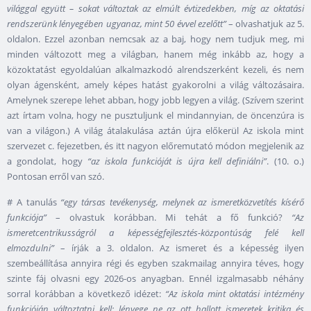
világgal együtt – sokat változtak az elmúlt évtizedekben, míg az oktatási
rendszerünk lényegében ugyanaz, mint 50 évvel ezelőtt”
– olvashatjuk az 5.
oldalon. Ezzel azonban nemcsak az a baj, hogy nem tudjuk meg, mi
minden változott meg a világban, hanem még inkább az, hogy a
közoktatást egyoldalúan alkalmazkodó alrendszerként kezeli, és nem
olyan ágensként, amely képes hatást gyakorolni a világ változásaira.
Amelynek szerepe lehet abban, hogy jobb legyen a világ. (Szívem szerint
azt írtam volna, hogy ne pusztuljunk el mindannyian, de öncenzúra is
van a világon.) A világ átalakulása aztán újra előkerül Az iskola mint
szervezet c. fejezetben, és itt nagyon előremutató módon megjelenik az
a gondolat, hogy
“az iskola funkcióját is újra kell definiálni”
. (10. o.)
Pontosan erről van szó.
# A tanulás
“egy társas tevékenység, melynek az ismeretközvetítés kísérő
funkciója”
– olvastuk korábban. Mi tehát a fő funkció?
“Az
ismeretcentrikusságról a képességfejlesztés-központúság felé kell
elmozdulni”
– írják a 3. oldalon. Az ismeret és a képesség ilyen
szembeállítása annyira régi és egyben szakmailag annyira téves, hogy
szinte fáj olvasni egy 2026-os anyagban. Ennél izgalmasabb néhány
sorral korábban a következő idézet:
“Az iskola mint oktatási intézmény
funkcióján változtatni kell: lényege ne az ott hallott ismeretek kritika és