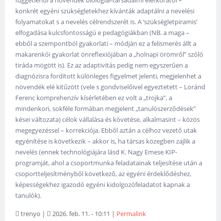
függetlenül a növendék biológiai-társadalmi életkorától –
konkrét egyéni szükségletekhez kívánták adaptálni a nevelési
folyamatokat s a nevelés célrendszerét is. A ’szükségletpiramis’
elfogadása kulcsfontosságú e pedagógiákban (NB. a maga –
ebből a szempontból gyakorlati – módján ez a felismerés állt a
makarenkói gyakorlat önreflexiójában a „holnapi örömről” szóló
tiráda mögött is). Ez az adaptivitás pedig nem egyszerűen a
diagnózisra fordított különleges figyelmet jelenti, megjelenhet a
növendék elé kitűzött (vele s gondviselőivel egyeztetett – Loránd
Ferenc komprehenzív kísérletében ez volt a „trojka”, a
mindenkori, sokféle formában megjelent „tanulószerződések”
kései változata) célok vállalása és követése, alkalmasint – közös
megegyezéssel – korrekciója. Ebből aztán a célhoz vezető utak
egyénítése is következik – akkor is, ha társas közegben zajlik a
nevelés (ennek technológiájára lásd K. Nagy Emese KIP-
programját, ahol a csoportmunka feladatainak teljesítése után a
csoportteljesítményből következő, az egyéni érdeklődéshez,
képességekhez igazodó egyéni kidolgozófeladatot kapnak a
tanulók).
trenyo
|
2026. feb. 11. - 10:11
|
Permalink