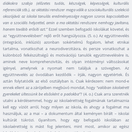
diákokra szabja (előzetes tudás, készségek, képességek, kulturális
referenciák stb.), az oktatási rendszer maga válik a szociokulturális szelekció
okozójává: az iskolai tanulás eredményessége nagyon szoros kapcsolatban
van a szociális helyzettel, amin a ma oktatási rendszere nemhogy javítana,
hanem tovább erősíti azt.”
Ezzel szemben befogadó iskolákat követel, és
az “együttnevelésben” rejlő erőt hangsúlyozza. (5. o.) Az együttnevelés
(integráció, inklúzió) azonban sokértelmű fogalom, lehet etnikai
tartalma, vonatkozhat a neurodiverzitásra, és persze vonatkozhat a
különböző felkészültségű és motivációjú tanulók együttnevelésére is,
aminek neve komprehenzivitás, és olyan intézményi változásokat
igényel, amelynek a nyomait nem találjuk a szövegben. Az
együttnevelés az óvodában kezdődik – írják, nagyon egyetértek. És
aztán folytatódik az első osztályban is. Csak kérdezem: nem mond-e
ennek ellent az a zárójelben megbúvó mondat, hogy
“valóban iskolaérett
gyerekeket ültessünk be elsősként a padokba”
? (4. o.) Csak arra szeretnék
utalni a kérdésemmel, hogy az iskolaérettség fogalmának tartalmaznia
kell egy víziót arról, hogy milyen az iskola, és ahogy a fogalmat ma
használjuk, az a mai – a dokumentum által keményen bírált – iskolai
kultúrát tükrözi. Gyanítom, hogy egy befogadó iskolában az
iskolaérettség is mást fog jelenteni, mint most, amikor az egész