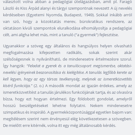
választott volna abban a pedagógiai útelágazásban, amit pl. Faragó
László és Kiss Árpád alanyi és tárgyi szempontnak nevezett A új nevelés
kérdéseiben (Egyetemi Nyomda, Budapest, 1949). Sokkal inkább arról
van szó, hogy a közoktatás merev, bürokratikus rendszere, az
oktatáson kívüli szempontok eluralkodása elhomályosítja a pedagógiai
célt, ami aligha lehet más, mint a tanuló (“a gyermek”) fejlesztése.
Ugyanakkor a szöveg egy általános és hangsúlyos helyen olvasható
megfogalmazása kifejezetten radikális, sokak szerint akár
szélsőségesnek is nyilvánítható, de mindenesetre értelmezésre szorul.
Így hangzik:
“Feladat a gyerek és a tanulócsoport megismerése, oktatási-
nevelési igényeinek beazonosítása és kielégítése. A tanulás legfőbb kerete az
kell legyen, hogy az egy társas tevékenység, melynek az ismeretközvetítés
kísérő funkciója.”
(2. o.) A második mondat az igazán érdekes, amely az
ismeretközvetítést a tanulás járulékos funkciójának tartja, és az olvasóra
bízza, hogy ezt hogyan értelmezi. Egy földobott gondolat, amelyről
hosszú beszélgetéseket lehetne folytatni. Nekem mindenesetre
szimpatikus és inspiráló. A gyermekközpontúsággal egyetlen bajom van:
megítélésem szerint nem érvényesül elég következetesen a szövegben.
De mielőtt erre kitérnék, volna itt egy még általánosabb kérdés.