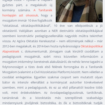
győztes párt, a megalakuló új
kormány számára.
A Tanítanék
honlapján azt olvassuk
, hogy a
mozgalom immár 10 éve foglalkozik
“oktatással, oktatáspolitikákával”, 10 éve van elképzelésük a jó
oktatásról. Valójában azonban a NER destruktív oktatáspolitikájával
szembeni konstruktív pedagógusellenállás nagyobb múltra tekinthet
vissza. Az Agóra Oktatási Kerekasztal – nem előzmények nélkül – már
2012-ben megalakult, és 2014-ben hozta nyilvánosságra
Oktatáspolitikai
Alapvetések
c. dokumentumát. Jómagam csak kívülről csodáltam a
pedagógusok mozgalmát, ezért nincs közvetlen információm a
mozgalom intézményi kereteinek alakulásáról, de nehéz lenne tagadni a
folytonosságot a tízes évek első felének forrongása és a Tanítanék
Mozgalom (valamint a Civil Közoktatási Platform) között. Nem véletlen a
csodálat emlegetése. Egyetlen szakmai csoport sem mutatott olyan
bátor és intenzív ellenállást a kormányzat autoriter törekvéseivel
szemben, mint a pedagógusok, és ez az első pillanattól kezdve több
volt, mint érdekvédelem. Az óvodapedagógusoknak, tanítóknak,
tanároknak és a közoktatás más szereplőinek szabadsága
mindannyiunk jövőjének biztosítéka, és ők e biztosítéknak tudják