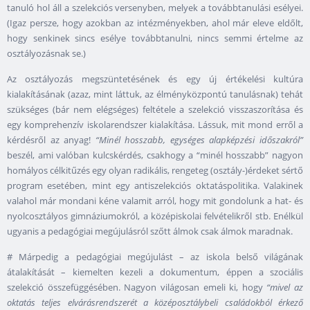
tanuló hol áll a szelekciós versenyben, melyek a továbbtanulási esélyei.
(Igaz persze, hogy azokban az intézményekben, ahol már eleve eldőlt,
hogy senkinek sincs esélye továbbtanulni, nincs semmi értelme az
osztályozásnak se.)
Az osztályozás megszüntetésének és egy új értékelési kultúra
kialakításának (azaz, mint láttuk, az élményközpontú tanulásnak) tehát
szükséges (bár nem elégséges) feltétele a szelekció visszaszorítása és
egy komprehenzív iskolarendszer kialakítása. Lássuk, mit mond erről a
kérdésről az anyag!
“Minél hosszabb, egységes alapképzési időszakról”
beszél, ami valóban kulcskérdés, csakhogy a “minél hosszabb” nagyon
homályos célkitűzés egy olyan radikális, rengeteg (osztály-)érdeket sértő
program esetében, mint egy antiszelekciós oktatáspolitika. Valakinek
valahol már mondani kéne valamit arról, hogy mit gondolunk a hat- és
nyolcosztályos gimnáziumokról, a középiskolai felvételikről stb. Enélkül
ugyanis a pedagógiai megújulásról szőtt álmok csak álmok maradnak.
# Márpedig a pedagógiai megújulást – az iskola belső világának
átalakítását – kiemelten kezeli a dokumentum, éppen a szociális
szelekció összefüggésében. Nagyon világosan emeli ki, hogy
“mivel az
oktatás teljes elvárásrendszerét a középosztálybeli családokból érkező