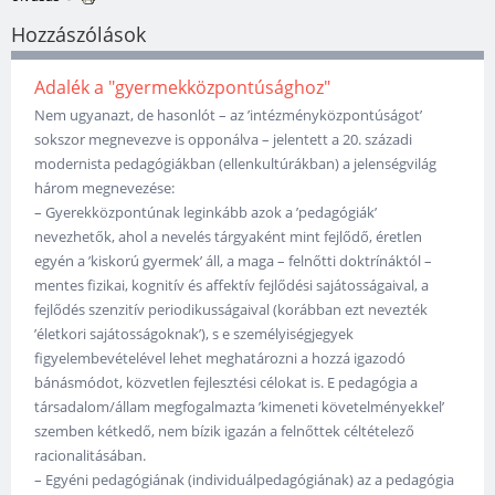
Hozzászólások
Adalék a "gyermekközpontúsághoz"
Nem ugyanazt, de hasonlót – az ’intézményközpontúságot’
sokszor megnevezve is opponálva – jelentett a 20. századi
modernista pedagógiákban (ellenkultúrákban) a jelenségvilág
három megnevezése:
– Gyerekközpontúnak leginkább azok a ’pedagógiák’
nevezhetők, ahol a nevelés tárgyaként mint fejlődő, éretlen
egyén a ’kiskorú gyermek’ áll, a maga – felnőtti doktrínáktól –
mentes fizikai, kognitív és affektív fejlődési sajátosságaival, a
fejlődés szenzitív periodikusságaival (korábban ezt nevezték
’életkori sajátosságoknak’), s e személyiségjegyek
figyelembevételével lehet meghatározni a hozzá igazodó
bánásmódot, közvetlen fejlesztési célokat is. E pedagógia a
társadalom/állam megfogalmazta ’kimeneti követelményekkel’
szemben kétkedő, nem bízik igazán a felnőttek céltételező
racionalitásában.
– Egyéni pedagógiának (individuálpedagógiának) az a pedagógia