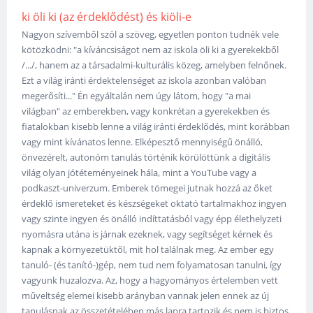
ki öli ki (az érdeklődést) és kiöli-e
Nagyon szívemből szól a szöveg, egyetlen ponton tudnék vele
kötözködni: "a kíváncsiságot nem az iskola öli ki a gyerekekből
/.../, hanem az a társadalmi-kulturális közeg, amelyben felnőnek.
Ezt a világ iránti érdektelenséget az iskola azonban valóban
megerősíti..." Én egyáltalán nem úgy látom, hogy "a mai
világban" az emberekben, vagy konkrétan a gyerekekben és
fiatalokban kisebb lenne a világ iránti érdeklődés, mint korábban
vagy mint kívánatos lenne. Elképesztő mennyiségű önálló,
önvezérelt, autonóm tanulás történik körülöttünk a digitális
világ olyan jótéteményeinek hála, mint a YouTube vagy a
podkaszt-univerzum. Emberek tömegei jutnak hozzá az őket
érdeklő ismereteket és készségeket oktató tartalmakhoz ingyen
vagy szinte ingyen és önálló indíttatásból vagy épp élethelyzeti
nyomásra utána is járnak ezeknek, vagy segítséget kérnek és
kapnak a környezetüktől, mit hol találnak meg. Az ember egy
tanuló- (és tanító-)gép, nem tud nem folyamatosan tanulni, így
vagyunk huzalozva. Az, hogy a hagyományos értelemben vett
műveltség elemei kisebb arányban vannak jelen ennek az új
tanulásnak az összetételében más lapra tartozik és nem is biztos,