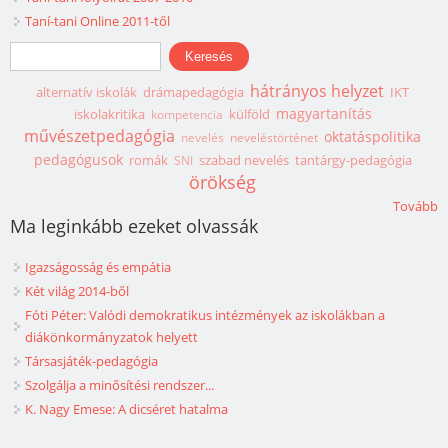
Taní-tani Online 2011-től
Keresés űrlap
Keresés
hátrányos helyzet
alternatív iskolák
drámapedagógia
IKT
magyartanítás
iskolakritika
külföld
kompetencia
művészetpedagógia
oktatáspolitika
nevelés
neveléstörténet
pedagógusok
romák
szabad nevelés
tantárgy-pedagógia
SNI
örökség
Tovább
Ma leginkább ezeket olvassák
Igazságosság és empátia
Két világ 2014-ből
Fóti Péter: Valódi demokratikus intézmények az iskolákban a
diákönkormányzatok helyett
Társasjáték-pedagógia
Szolgálja a minősítési rendszer...
K. Nagy Emese: A dicséret hatalma