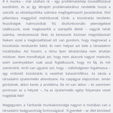
# A munka – már utaltam rá – egy problématérkép összeállításával
kezdődött, és az így létrejött problémalistához rendelték hozzá a
szerzők az oktatáspolitika számára megfogalmazott javaslatokat. Első
pillantásra meggyőző metódusnak tűnik: a közoktatás területén
feszültségek halmozódtak föl, diszfunkcionális jelenségekkel
találkozunk, ezek megkeserítik a szereplők életét – vegyük tehát
számba, rendszerezzük őket, és keressünk közösen megoldásokat!
Nekem ezzel a megközelítéssel ott van gondom, hogy megmarad a
közoktatás rendszerén belül, és nem helyezi azt bele a társadalom
totalitásába. Azt hiszem, a téma ilyen lehatárolása nem ártatlan
módszer. Nem mondhatjuk azt, hogy nem akarunk nagyot markolni,
ezért szerényebben csak azzal foglalkozunk, hogy mi fáj, és mit
szeretnénk. Arról van ugyanis szó, hogy – szélsőségesen fogalmazva –
egy működő közoktatás is vezethet katasztrófához. Az iskola a
társadalmi újratermelés alrendszere. Ha csapágyai olajozottan, simán
gördülnek, akkor kevés a probléma. De mi van akkor – és szerintem
pontosan ez a helyzet –, ha az újratermelés egész folyamata vezet
tragédiák felé?
Megjegyzem, a Tanítanék munkaközössége nagyon is tisztában van a
társadalmi beágyazottság fontosságával.
“A gyerekek – az őket körülvevő