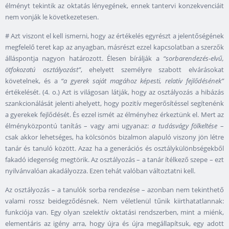
élményt tekintik az oktatás lényegének, ennek tantervi konzekvenciáit
nem vonják le következetesen.
# Azt viszont el kell ismerni, hogy az értékelés egyrészt a jelentőségének
megfelelő teret kap az anyagban, másrészt ezzel kapcsolatban a szerzők
álláspontja nagyon határozott. Élesen bírálják a
“sorbarendezés-elvű,
ötfokozatú osztályozást”
, ehelyett személyre szabott elvárásokat
követelnek, és a
“a gyerek saját magához képesti, relatív fejlődésének”
értékelését. (4. o.) Azt is világosan látják, hogy az osztályozás a hibázás
szankcionálását jelenti ahelyett, hogy pozitív megerősítéssel segítenénk
a gyerekek fejlődését. És ezzel ismét az élményhez érkeztünk el. Mert az
élményközpontú tanítás – vagy ami ugyanaz:
a tudásvágy fölkeltése
–
csak akkor lehetséges, ha kölcsönös bizalmon alapuló viszony jön létre
tanár és tanuló között. Azaz ha a generációs és osztálykülönbségekből
fakadó idegenség megtörik. Az osztályozás – a tanár ítélkező szepe – ezt
nyilvánvalóan akadályozza. Ezen tehát valóban változtatni kell.
Az osztályozás – a tanulók sorba rendezése – azonban nem tekinthető
valami rossz beidegződésnek. Nem véletlenül tűnik kiirthatatlannak:
funkciója van. Egy olyan szelektív oktatási rendszerben, mint a miénk,
elementáris az igény arra, hogy újra és újra megállapítsuk, egy adott