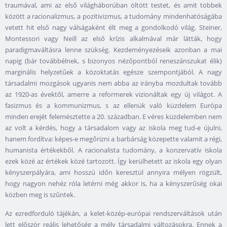
traumával, ami az első világháborúban öltött testet, és amit többek
között a racionalizmus, a pozitivizmus, a tudomány mindenhatóságába
vetett hit első nagy válságaként élt meg a gondolkodó világ. Steiner,
Montessori vagy Neill az első krízis alkalmával már látták, hogy
paradigmaváltásra lenne szükség. Kezdeményezéseik azonban a mai
napig (bár továbbélnek, s bizonyos nézőpontból reneszánszukat élik)
marginális helyzetűek a közoktatás egésze szempontjából. A nagy
társadalmi mozgások ugyanis nem abba az irányba mozdultak tovább
az 1920-as évektől, amerre a reformerek vizionáltak egy új világot. A
fasizmus és a kommunizmus, s az ellenük való küzdelem Európa
minden erejét felemésztette a 20. században. E véres küzdelemben nem
az volt a kérdés, hogy a társadalom vagy az iskola meg tud-e újulni,
hanem fordítva: képes-e megőrizni a barbárság közepette valamit a régi,
humanista értékekből. A racionalista tudomány, a konzervatív iskola
ezek közé az értékek közé tartozott. Így kerülhetett az iskola egy olyan
kényszerpályára, ami hosszú időn keresztül annyira mélyen rögzült,
hogy nagyon nehéz róla letérni még akkor is, ha a kényszerűség okai
közben meg is szűntek.
Az ezredforduló tájékán, a kelet-közép-európai rendszerváltások után
lett először reális lehetőség a mély társadalmi változásokra. Ennek a