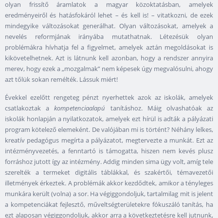
olyan frissítő áramlatok a magyar közoktatásban, amelyek
eredményeiről és hatásfokáról lehet – és kell is! – vitatkozni, de ezek
mindegyike változásokat generálhat. Olyan változásokat, amelyek a
nevelés reformjának irányába mutathatnak. Létezésük olyan
problémákra hívhatja fel a figyelmet, amelyek aztán megoldásokat is
kikövetelhetnek. Azt is látnunk kell azonban, hogy a rendszer annyira
merev, hogy ezek a „mozgalmak” nem képesek úgy megvalósulni, ahogy
azt tőlük sokan remélték. Lássuk miért!
Évekkel ezelőtt rengeteg pénzt nyerhettek azok az iskolák, amelyek
csatlakoztak a
kompetenciaalapú
tanításhoz. Máig olvashatóak az
iskolák honlapján a nyilatkozatok, amelyek ezt hírül is adták a pályázati
program kötelező elemeként. De valójában mi is történt? Néhány lelkes,
kreatív pedagógus megírta a pályázatot, megtervezte a munkát. Ezt az
intézményvezetés, a fenntartó is támogatta, hiszen nem kevés plusz
forráshoz jutott így az intézmény. Addig minden sima ügy volt, amíg tele
szerelték a termeket digitális táblákkal, és szakértői, témavezetői
illetmények érkeztek. A problémák akkor kezdődtek, amikor a tényleges
munkára került (volna) a sor. Ha végiggondoljuk, tartalmilag mit is jelent
a kompetenciákat fejlesztő, műveltségterületekre fókuszáló tanítás, ha
ezt alaposan végiggondoljuk, akkor arra a következtetésre kell jutnunk,