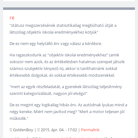
re
"státusz megszerzésének statisztikailag megbízható útját a
látszólag objektív iskolai eredményekhez kötjük"
De ez nem egy helytálló érv vagy válasz a kérdésre.
Ha ragaszkodunk az "objektív iskolai eredményekhez" (amik
sokszor nem azok, és az értékelésben hatalmas szerepet játszik
számos szubjektív tényező is), akkor is taníthatnánk sokkal
értékesebb dolgokat, és sokkal értékesebb módszerekkel.
"mert az egyik részfeladatát, a gyerekek látszólag teljesítmény
szerinti kategorizálását, nagyon jól elvégzi"
De ez megint egy logikailag hibás érv. Az autódnak lyukas mind a
négy kereke. Miért nem javítod meg? "Mert a motor teljesen jól
működik."
GoldenBoy
|
2015. ápr. 04. - 17:02
|
Permalink