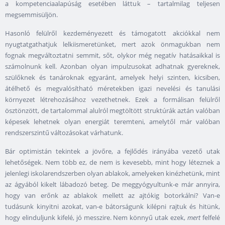
a kompetenciaalapúság esetében láttuk – tartalmilag teljesen
megsemmisüljön.
Hasonló felülről kezdeményezett és támogatott akciókkal nem
nyugtatgathatjuk lelkiismeretünket, mert azok önmagukban nem
fognak megváltoztatni semmit, sőt, olykor még negatív hatásaikkal is
számolnunk kell. Azonban olyan impulzusokat adhatnak gyereknek,
szülőknek és tanároknak egyaránt, amelyek helyi szinten, kicsiben,
átélhető és megvalósítható méretekben igazi nevelési és tanulási
környezet létrehozásához vezethetnek. Ezek a formálisan felülről
ösztönzött, de tartalommal alulról megtöltött struktúrák aztán valóban
képesek lehetnek olyan energiát teremteni, amelytől már valóban
rendszerszintű változásokat várhatunk.
Bár optimistán tekintek a jövőre, a fejlődés irányába vezető utak
lehetőségek. Nem több ez, de nem is kevesebb, mint hogy léteznek a
jelenlegi iskolarendszerben olyan ablakok, amelyeken kinézhetünk, mint
az ágyából kikelt lábadozó beteg. De meggyógyultunk-e már annyira,
hogy van erőnk az ablakok mellett az ajtókig botorkálni? Van-e
tudásunk kinyitni azokat, van-e bátorságunk kilépni rajtuk és hitünk,
hogy elinduljunk kifelé, jó messzire. Nem könnyű utak ezek,
mert
felfelé