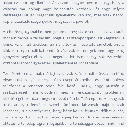
akkor ez nem fog sikerülni. Az viszont nagyon nem mindegy, hogy a
változás ma, holnap vagy holnapután kezdődik, és hogy milyen
veszteségekkel jár. Mégiscsak gyerekekről van szó, mégiscsak napról
napra leszakadó szegényekről, mégiscsak a jövőről.
A lehetőség ugyanakkor nem garancia, még akkor sem, ha a közoktatás
modernizációja a társadalmi megújulás szempontjából szükségszerű is
lenne. Az elmúlt években, amint láttuk és megéltük, születtek erre a
kihívásra olyan politikai eredetű válaszok is, amelyek nemhogy az új
igényeket segítették volna megerősödni, hanem egy sok évtizeddel
korábbi állapotot igyekeztek újraéleszteni és konzerválni.
Természetesen vannak másfajta válaszok is. Az elmúlt időszakban több
olyan ablak is nyílt, amelyen friss levegő áramolhat, és némi napfény
szűrődhet a rendszer ódon falai közé. Tudjuk, hogy pusztán a
szellőztetéssel nem oldódnak meg a rendszerszintű problémák,
jelentőségét azonban mégsem becsülném le. Talán épp ezek a sugarak
azok, amelyek fényében szembetűnőbben látszanak majd a falak
repedései, s a veszélyérzet, hogy bármikor a fejünkre dőlhet a ház,
ösztönzőleg hat majd a teljes újjáépítéshez. A kompetenciaalapú
oktatás, a tanodaprogram, legújabban a tehetséggondozás mind-mind