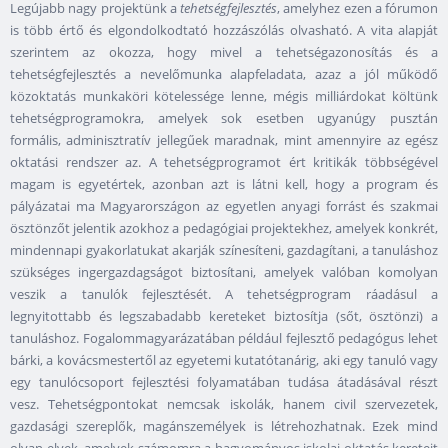
Legújabb nagy projektünk a
tehetségfejlesztés
, amelyhez ezen a fórumon
is több értő és elgondolkodtató hozzászólás olvasható. A vita alapját
szerintem az okozza, hogy mivel a tehetségazonosítás és a
tehetségfejlesztés a nevelőmunka alapfeladata, azaz a jól működő
közoktatás munkaköri kötelessége lenne, mégis milliárdokat költünk
tehetségprogramokra, amelyek sok esetben ugyanúgy pusztán
formális, adminisztratív jellegűek maradnak, mint amennyire az egész
oktatási rendszer az. A tehetségprogramot ért kritikák többségével
magam is egyetértek, azonban azt is látni kell, hogy a program és
pályázatai ma Magyarországon az egyetlen anyagi forrást és szakmai
ösztönzőt jelentik azokhoz a pedagógiai projektekhez, amelyek konkrét,
mindennapi gyakorlatukat akarják színesíteni, gazdagítani, a tanuláshoz
szükséges ingergazdagságot biztosítani, amelyek valóban komolyan
veszik a tanulók fejlesztését. A tehetségprogram ráadásul a
legnyitottabb és legszabadabb kereteket biztosítja (sőt, ösztönzi) a
tanuláshoz. Fogalommagyarázatában például fejlesztő pedagógus lehet
bárki, a kovácsmestertől az egyetemi kutatótanárig, aki egy tanuló vagy
egy tanulócsoport fejlesztési folyamatában tudása átadásával részt
vesz. Tehetségpontokat nemcsak iskolák, hanem civil szervezetek,
gazdasági szereplők, magánszemélyek is létrehozhatnak. Ezek mind