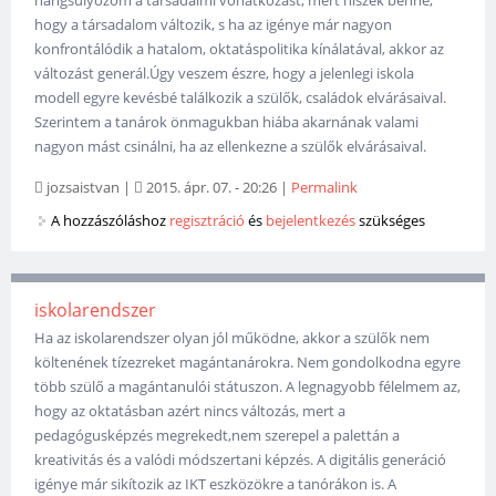
hangsúlyozom a társadalmi vonatkozást, mert hiszek benne,
hogy a társadalom változik, s ha az igénye már nagyon
konfrontálódik a hatalom, oktatáspolitika kínálatával, akkor az
változást generál.Úgy veszem észre, hogy a jelenlegi iskola
modell egyre kevésbé találkozik a szülők, családok elvárásaival.
Szerintem a tanárok önmagukban hiába akarnának valami
nagyon mást csinálni, ha az ellenkezne a szülők elvárásaival.
jozsaistvan
|
2015. ápr. 07. - 20:26
|
Permalink
A hozzászóláshoz
regisztráció
és
bejelentkezés
szükséges
iskolarendszer
Ha az iskolarendszer olyan jól működne, akkor a szülők nem
költenének tízezreket magántanárokra. Nem gondolkodna egyre
több szülő a magántanulói státuszon. A legnagyobb félelmem az,
hogy az oktatásban azért nincs változás, mert a
pedagógusképzés megrekedt,nem szerepel a palettán a
kreativitás és a valódi módszertani képzés. A digitális generáció
igénye már sikítozik az IKT eszközökre a tanórákon is. A