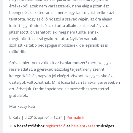
értékekből. Ezek nem varázsszerek, néha elég a józan ész
beengedése a katedrára. Ismerek egy tanítót, aki amikor azt
tanította, hogy az ó, ő hosszú a szavak végén, az óra elején
iratott egy röpdolit, és aki tudta alkalmazni a szabályt, az
játszhatott, olvashatott, aki meg nem tudta, annak
megtanította, azzal gyakoroltatta. Nyilván vannak
szofisztikáltabb pedagógiai módszerek, de legalább ez is
működik.
Szóval miért nem változik az iskolarendszer? mert az egyik
részfeladatát, a gyerekek látszólag teljesítmény szerinti
kategorizálását, nagyon jól elvégzi. Viszont az egyes iskolák,
osztályok változhatnak. Mint Józsa István tanítványai esetében
ezt láthatjuk. Eredményeidhez, elemzésedhez szeretettel
gratulálok.
Munkácsy Kati
Kata
|
2015. ápr. 04. - 12:34
|
Permalink
A hozzászóláshoz
regisztráció
és
bejelentkezés
szükséges