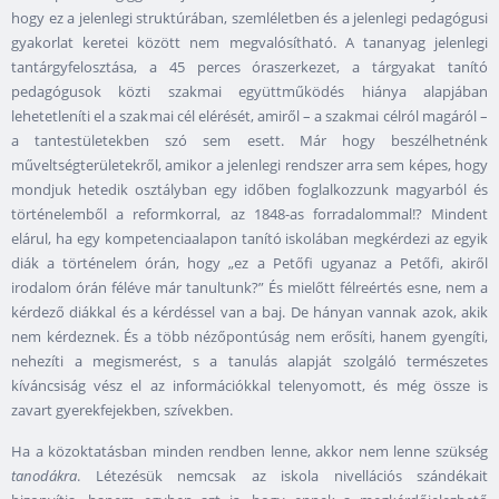
hogy ez a jelenlegi struktúrában, szemléletben és a jelenlegi pedagógusi
gyakorlat keretei között nem megvalósítható. A tananyag jelenlegi
tantárgyfelosztása, a 45 perces óraszerkezet, a tárgyakat tanító
pedagógusok közti szakmai együttműködés hiánya alapjában
lehetetleníti el a szakmai cél elérését, amiről – a szakmai célról magáról –
a tantestületekben szó sem esett. Már hogy beszélhetnénk
műveltségterületekről, amikor a jelenlegi rendszer arra sem képes, hogy
mondjuk hetedik osztályban egy időben foglalkozzunk magyarból és
történelemből a reformkorral, az 1848-as forradalommal!? Mindent
elárul, ha egy kompetenciaalapon tanító iskolában megkérdezi az egyik
diák a történelem órán, hogy „ez a Petőfi ugyanaz a Petőfi, akiről
irodalom órán féléve már tanultunk?” És mielőtt félreértés esne, nem a
kérdező diákkal és a kérdéssel van a baj. De hányan vannak azok, akik
nem kérdeznek. És a több nézőpontúság nem erősíti, hanem gyengíti,
nehezíti a megismerést, s a tanulás alapját szolgáló természetes
kíváncsiság vész el az információkkal telenyomott, és még össze is
zavart gyerekfejekben, szívekben.
Ha a közoktatásban minden rendben lenne, akkor nem lenne szükség
tanodákra
. Létezésük nemcsak az iskola nivellációs szándékait