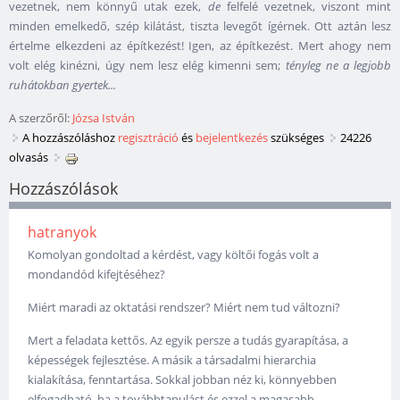
vezetnek, nem könnyű utak ezek,
de
felfelé vezetnek, viszont mint
minden emelkedő, szép kilátást, tiszta levegőt ígérnek. Ott aztán lesz
értelme elkezdeni az építkezést! Igen, az építkezést. Mert ahogy nem
volt elég kinézni, úgy nem lesz elég kimenni sem;
tényleg ne a legjobb
ruhátokban gyertek...
A szerzőről:
Józsa István
A hozzászóláshoz
regisztráció
és
bejelentkezés
szükséges
24226
olvasás
Hozzászólások
hatranyok
Komolyan gondoltad a kérdést, vagy költői fogás volt a
mondandód kifejtéséhez?
Miért maradi az oktatási rendszer? Miért nem tud változni?
Mert a feladata kettős. Az egyik persze a tudás gyarapítása, a
képességek fejlesztése. A másik a társadalmi hierarchia
kialakítása, fenntartása. Sokkal jobban néz ki, könnyebben
elfogadható, ha a továbbtanulást és ezzel a magasabb