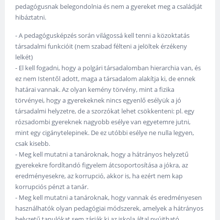
pedagógusnak belegondolnia és nem a gyereket meg a családját
hibáztatni.
- A pedagógusképzés során világossá kell tenni a közoktatás
társadalmi funkcióit (nem szabad félteni a jelöltek érzékeny
lelkét)
- El kell fogadni, hogy a polgári társadalomban hierarchia van, és
ez nem Istentől adott, maga a társadalom alakítja ki, de ennek
határai vannak. Az olyan kemény törvény, mint a fizika
törvényei, hogy a gyerekeknek nincs egyenlő esélyük a jó
társadalmi helyzetre, de a szorzókat lehet csökkenteni: pl. egy
rózsadombi gyereknek nagyobb esélye van egyetemre jutni,
mint egy cigánytelepinek. De ez utóbbi esélye ne nulla legyen,
csak kisebb.
- Meg kell mutatni a tanároknak, hogy a hátrányos helyzetű
gyerekekre fordítandó figyelem átcsoportosítása a jókra, az
eredményesekre, az korrupció, akkor is, ha ezért nem kap
korrupciós pénzt a tanár.
- Meg kell mutatni a tanároknak, hogy vannak és eredményesen
használhatók olyan pedagógiai módszerek, amelyek a hátrányos
helyzetű tanulókat sem zárják ki az iskola által nyújtható