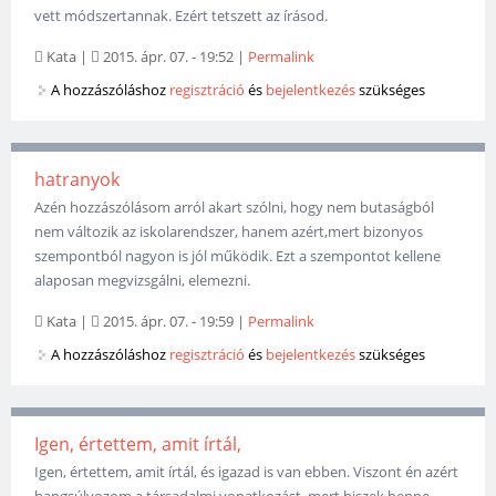
vett módszertannak. Ezért tetszett az írásod.
Kata
|
2015. ápr. 07. - 19:52
|
Permalink
A hozzászóláshoz
regisztráció
és
bejelentkezés
szükséges
hatranyok
Azén hozzászólásom arról akart szólni, hogy nem butaságból
nem változik az iskolarendszer, hanem azért,mert bizonyos
szempontból nagyon is jól működik. Ezt a szempontot kellene
alaposan megvizsgálni, elemezni.
Kata
|
2015. ápr. 07. - 19:59
|
Permalink
A hozzászóláshoz
regisztráció
és
bejelentkezés
szükséges
Igen, értettem, amit írtál,
Igen, értettem, amit írtál, és igazad is van ebben. Viszont én azért