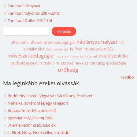
Taní-tani Könyvek
Taní-tani folyóirat 2007-2010
Taní-tani Online 2011-től
Keresés űrlap
Keresés
hátrányos helyzet
alternatív iskolák
drámapedagógia
IKT
magyartanítás
iskolakritika
külföld
kompetencia
művészetpedagógia
oktatáspolitika
nevelés
neveléstörténet
pedagógusok
romák
szabad nevelés
tantárgy-pedagógia
SNI
örökség
Tovább
Ma leginkább ezeket olvassák
Bodóczky István: Vigyázat! Kártékony festészet!
Nahalka István: Még egy rangsor!
Knausz Imre: Mi a nevelés?
Igazságosság és empátia
„Kiemelkedő” csaló iskolák
L. Ritók Nóra: Nem kellene törődni