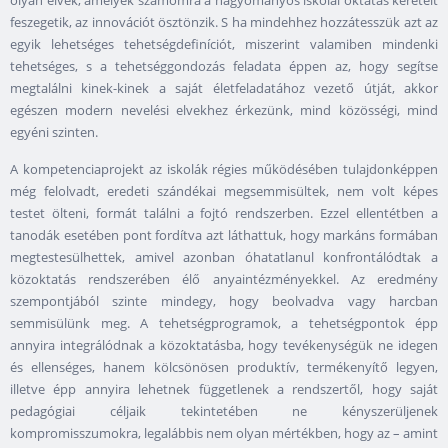
olyan elvek, amelyek számomra a hagyományos iskolai oktatás kereteit
feszegetik, az innovációt ösztönzik. S ha mindehhez hozzátesszük azt az
egyik lehetséges tehetségdefiníciót, miszerint valamiben mindenki
tehetséges, s a tehetséggondozás feladata éppen az, hogy segítse
megtalálni kinek-kinek a saját életfeladatához vezető útját, akkor
egészen modern nevelési elvekhez érkezünk, mind közösségi, mind
egyéni szinten.
A kompetenciaprojekt az iskolák régies működésében tulajdonképpen
még felolvadt, eredeti szándékai megsemmisültek, nem volt képes
testet ölteni, formát találni a fojtó rendszerben. Ezzel ellentétben a
tanodák esetében pont fordítva azt láthattuk, hogy markáns formában
megtestesülhettek, amivel azonban óhatatlanul konfrontálódtak a
közoktatás rendszerében élő anyaintézményekkel. Az eredmény
szempontjából szinte mindegy, hogy beolvadva vagy harcban
semmisülünk meg. A tehetségprogramok, a tehetségpontok épp
annyira integrálódnak a közoktatásba, hogy tevékenységük ne idegen
és ellenséges, hanem kölcsönösen produktív, termékenyítő legyen,
illetve épp annyira lehetnek függetlenek a rendszertől, hogy saját
pedagógiai céljaik tekintetében ne kényszerüljenek
kompromisszumokra, legalábbis nem olyan mértékben, hogy az – amint