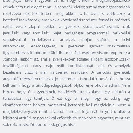
bizonyítja, hanem egyben azt is, hogy ennek a megkérdőjelezhető
célnak sem tud eleget tenni. A tanodák elvileg a rendszer legszabadabb
résztvevői sok tekintetben, még akkor is, ha őket is kötik azok a
kötelező indikátorok, amelyek a közoktatási rendszer formális, mérhető
céljait veszik alapul, például a gyerekek iskolai osztályzatait, azok
javulását vagy romlását. Saját pedagógiai programmal, működési
szabályzattal rendelkeznek, amelyek alapján sajátos, a helyi
viszonyokat, lehetőségeket, a gyerekek igényeit maximálisan
figyelembe vevő módon működhetnek. Sok esetben viszont éppen ez a
„tanodai légkör” az, ami a gyerekekben (családjaikban) először „csak”
feszültségeket okoz, majd nyílt konfliktusokat szül, és amelyek
kezelésére viszont már nincsenek eszközeik. A tanodás gyerekek
anyaintézményei nem nézik jó szemmel a tanodai innovációt, s hozzá
kell tenni, hogy a tanodapedagógusok olykor erre okot is adnak. Nem
biztos, hogy jó a gyereknek, ha délelőtt az iskolában
így
, délután a
tanodában
úgy
tanítjuk. Ő ezt úgy éli meg, hogy az eddigi egy
elvárásrendszer helyett mostantól kettőnek kell megfelelnie. Mert a
megfeleléskényszer mint a valódi tanulási folyamat helyett uralkodó
lélektani attitűd sajnos sokkal erősebb és mélyebbre ágyazott, mint azt
sok reformzászlót bontó pedagógus hiszi.