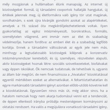
mély mozgásnak a hullámaiban élünk manapság. Az internet új
közösségeket formál, új társadalmi csoportok hallatják hangjukat, új
értékek jelennek meg, új életformákra való igény tör utat magának,
sorolhatnám, s ezek újra kívánják gondolni azokat az alapértékeket,
amelyek a 19. század óta megkérdőjelezhetetlenek voltak. Ilyen
gyakorlatilag az egész intézményesült, bürokratikus, formális,
személytelen világrend, ami immár nem az élet és szabadság
védelmezője, hanem fordítva: az emberi élet és a szabadság legfőbb
korlátja. Ennek a társadalmi változásnak az egyik jele nem más,
minthogy a legtudatosabb közösségek kilépnek a konzervatív
intézményrendszer kereteiből, és új, személyes, részvételen alapuló,
aktív közösségeket hoznak létre: szociális szövetkezeteket, biofalvakat
vagy éppen iskolákat. Ők nemcsak tudatosak, de tehetősek is, ugyanis
az állam bár megtűri, de nem finanszírozza a „hivatalos” közoktatással
egyenlő mértékben ezeket az alternatívákat. A feltartóztathatatlan és
egyre markánsabb társadalmi igényt azonban előbb-utóbb követnie kell
a közoktatásnak. Egyszerűen nincs más út, még akkor sincs, ha a
hatalom nemcsak hogy nem akarja tudomásul venni ezt a tendenciát,
de éppen ellenkező irányba próbálja mesterségesen kormányozni az
oktatási rendszert. Ha valós a megújulásra vonatkozó társadalmi igény,