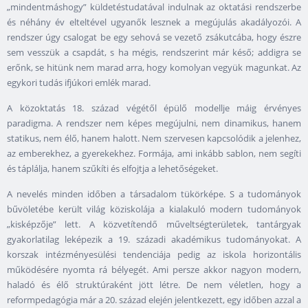
„mindentmáshogy” küldetéstudatával indulnak az oktatási rendszerbe
és néhány év elteltével ugyanők lesznek a megújulás akadályozói. A
rendszer úgy csalogat be egy sehová se vezető zsákutcába, hogy észre
sem vesszük a csapdát, s ha mégis, rendszerint már késő; addigra se
erőnk, se hitünk nem marad arra, hogy komolyan vegyük magunkat. Az
egykori tudás ifjúkori emlék marad.
A közoktatás 18. század végétől épülő modellje máig érvényes
paradigma. A rendszer nem képes megújulni, nem dinamikus, hanem
statikus, nem élő, hanem halott. Nem szervesen kapcsolódik a jelenhez,
az emberekhez, a gyerekekhez. Formája, ami inkább sablon, nem segíti
és táplálja, hanem szűkíti és elfojtja a lehetőségeket.
A nevelés minden időben a társadalom tükörképe. S a tudományok
bűvöletébe került világ köziskolája a kialakuló modern tudományok
„kisképzője” lett. A közvetítendő műveltségterületek, tantárgyak
gyakorlatilag leképezik a 19. századi akadémikus tudományokat. A
korszak intézményesülési tendenciája pedig az iskola horizontális
működésére nyomta rá bélyegét. Ami persze akkor nagyon modern,
haladó és élő struktúraként jött létre. De nem véletlen, hogy a
reformpedagógia már a 20. század elején jelentkezett, egy időben azzal a