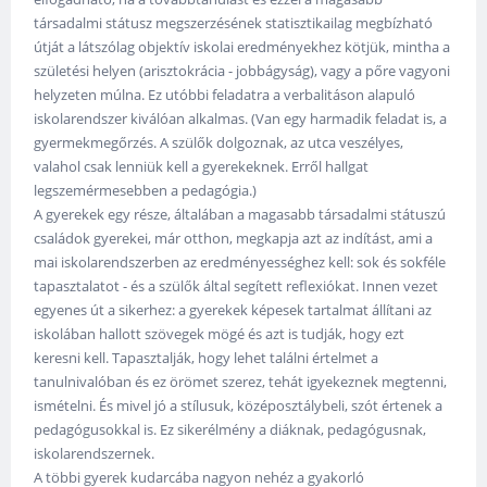
társadalmi státusz megszerzésének statisztikailag megbízható
útját a látszólag objektív iskolai eredményekhez kötjük, mintha a
születési helyen (arisztokrácia - jobbágyság), vagy a pőre vagyoni
helyzeten múlna. Ez utóbbi feladatra a verbalitáson alapuló
iskolarendszer kiválóan alkalmas. (Van egy harmadik feladat is, a
gyermekmegőrzés. A szülők dolgoznak, az utca veszélyes,
valahol csak lenniük kell a gyerekeknek. Erről hallgat
legszemérmesebben a pedagógia.)
A gyerekek egy része, általában a magasabb társadalmi státuszú
családok gyerekei, már otthon, megkapja azt az indítást, ami a
mai iskolarendszerben az eredményességhez kell: sok és sokféle
tapasztalatot - és a szülők által segített reflexiókat. Innen vezet
egyenes út a sikerhez: a gyerekek képesek tartalmat állítani az
iskolában hallott szövegek mögé és azt is tudják, hogy ezt
keresni kell. Tapasztalják, hogy lehet találni értelmet a
tanulnivalóban és ez örömet szerez, tehát igyekeznek megtenni,
ismételni. És mivel jó a stílusuk, középosztálybeli, szót értenek a
pedagógusokkal is. Ez sikerélmény a diáknak, pedagógusnak,
iskolarendszernek.
A többi gyerek kudarcába nagyon nehéz a gyakorló