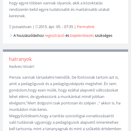
hogy egyre többen vannak olyanok, akik a közoktatás
rendszerén belül egyre tudatosabb és markánsabb utakat
keresnek.
jozsaistvan
|
2015. ápr. 05. - 07:35
|
Permalink
A hozzászóláshoz
regisztráció
és
bejelentkezés
szükséges
hatranyok
Kedves István!
Persze, vannak társadalmi teendők. De fontosnak tartom azt is,
amit a pedagógusok és a pedagógusképzés megtehet. Én sem
gondolom,hogy ezen múlik, hogy ezáltal alapvető változásokat
lehet elérni, de igyekezzünk a munkánkat minél jobban
elvégezni,"Mert dolgozni csak pontosan és szépen .." akkor is, ha
munkádon más keres.
Meggyőződésem,hogy a tanítás szociológiai vonatkozásairól
való tudásnak ugyanúgy a pedagógusok alapvető ismereteihez
kell tartoznia, mint a tananyagnak és mint a szűkebb értelemben