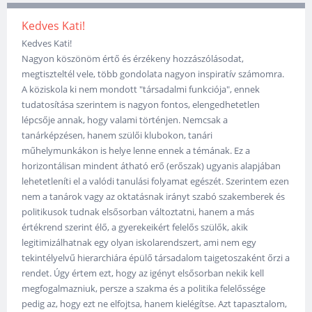
Kedves Kati!
Kedves Kati!
Nagyon köszönöm értő és érzékeny hozzászólásodat,
megtiszteltél vele, több gondolata nagyon inspiratív számomra.
A köziskola ki nem mondott "társadalmi funkciója", ennek
tudatosítása szerintem is nagyon fontos, elengedhetetlen
lépcsője annak, hogy valami történjen. Nemcsak a
tanárképzésen, hanem szülői klubokon, tanári
műhelymunkákon is helye lenne ennek a témának. Ez a
horizontálisan mindent átható erő (erőszak) ugyanis alapjában
lehetetleníti el a valódi tanulási folyamat egészét. Szerintem ezen
nem a tanárok vagy az oktatásnak irányt szabó szakemberek és
politikusok tudnak elsősorban változtatni, hanem a más
értékrend szerint élő, a gyerekeikért felelős szülők, akik
legitimizálhatnak egy olyan iskolarendszert, ami nem egy
tekintélyelvű hierarchiára épülő társadalom taigetoszaként őrzi a
rendet. Úgy értem ezt, hogy az igényt elsősorban nekik kell
megfogalmazniuk, persze a szakma és a politika felelőssége
pedig az, hogy ezt ne elfojtsa, hanem kielégítse. Azt tapasztalom,