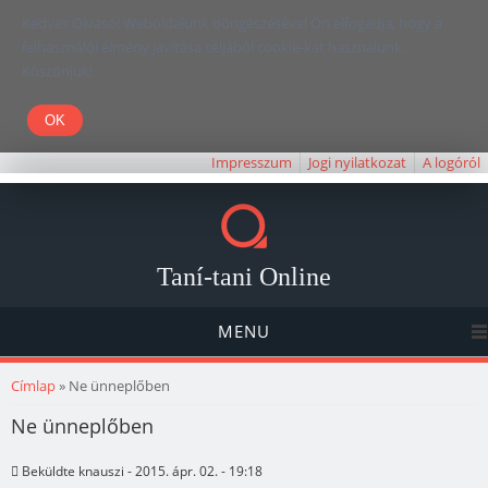
Kedves Olvasó! Weboldalunk böngészésével Ön elfogadja, hogy a
felhasználói élmény javítása céljából cookie-kat használunk.
Köszönjük!
Impresszum
Jogi nyilatkozat
A logóról
Taní-tani Online
MENU
Jelenlegi hely
Címlap
» Ne ünneplőben
Ne ünneplőben
Beküldte
knauszi
- 2015. ápr. 02. - 19:18