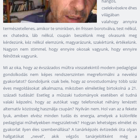
hangos,
cselekvésekre éhes
világában
valahogy annyira
természetellenes, amikor te sminkben, én frissen borotválva, test nélkül,
ex chatedra, láb nélkül, csupán beszélünk meg olvasunk meg
kérdezünk, kéz nélkül elemzünk, magyarázunk, szakértünk, értékelünk.
Nagyon nem stimmel, hogy ennyire okosak vagyunk, hogy ennyire
felnőttek vagyunk.
Mi az oka, hogy az évszázados múltra visszatekintő modern pedagógiai
gondolkodás nem képes rendszerszinten megreformálni a nevelési
gyakorlatot? Gondoljunk csak bele, hogy az orvostudomány több száz
éves megoldásokat alkalmazna, miközben elméletileg birtokolná a 21.
századi tudását! Esetleg a műszaki tudományok esetében el tudná
valaki képzelni, hogy az autókat vagy telefonokat néhány lenézett
alternatív közösség használja csupán? Nyilván nem. Hol van az a fekete
lyuk, amiben elvész minden tudás és energia, amelyek a különféle
pedagógiai műhelyekben megszületnek? Hogyan lehetséges elmélet és
gyakorlat ilyen éles szembenállása? A tanárképzés évtizedek óta olyan
hallgatókat „nevel”, akik végzős tanárjelöltként még a