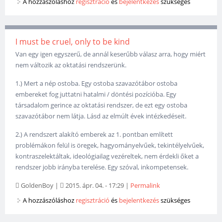
A hozzászóláshoz
regisztráció
és
bejelentkezés
szükséges
I must be cruel, only to be kind
Van egy igen egyszerű, de annál keserűbb válasz arra, hogy miért
nem változik az oktatási rendszerünk.
1.) Mert a nép ostoba. Egy ostoba szavazótábor ostoba
embereket fog juttatni hatalmi / döntési pozícióba. Egy
társadalom gerince az oktatási rendszer, de ezt egy ostoba
szavazótábor nem látja. Lásd az elmúlt évek intézkedéseit.
2.) A rendszert alakító emberek az 1. pontban említett
problémákon felül is öregek, hagyományelvűek, tekintélyelvűek,
kontraszelektáltak, ideológiailag vezéreltek, nem érdekli őket a
rendszer jobb irányba terelése. Egy szóval, inkompetensek.
GoldenBoy
|
2015. ápr. 04. - 17:29
|
Permalink
A hozzászóláshoz
regisztráció
és
bejelentkezés
szükséges