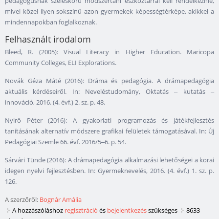
pedagógusnak széleskörű módszertani eszköztárral kell rendelkeznie,
mivel közel ilyen sokszínű azon gyermekek képességtérképe, akikkel a
mindennapokban foglalkoznak.
Felhasznált irodalom
Bleed, R. (2005): Visual Literacy in Higher Education. Maricopa
Community Colleges, ELI Explorations.
Novák Géza Máté (2016): Dráma és pedagógia. A drámapedagógia
aktuális kérdéseiről. In: Neveléstudomány, Oktatás ‒ kutatás ‒
innováció, 2016. (4. évf.) 2. sz. p. 48.
Nyirő Péter (2016): A gyakorlati programozás és játékfejlesztés
tanításának alternatív módszere grafikai felületek támogatásával. In: Új
Pedagógiai Szemle 66. évf. 2016/5‒6. p. 54.
Sárvári Tünde (2016): A drámapedagógia alkalmazási lehetőségei a korai
idegen nyelvi fejlesztésben. In: Gyermeknevelés, 2016. (4. évf.) 1. sz. p.
126.
A szerzőről:
Bognár Amália
A hozzászóláshoz
regisztráció
és
bejelentkezés
szükséges
8633