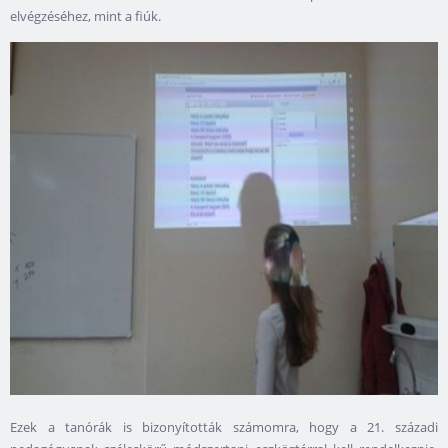
elvégzéséhez, mint a fiúk.
Ezek a tanórák is bizonyították számomra, hogy a 21. századi