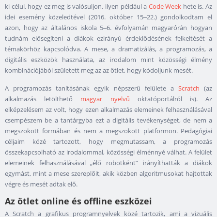
ki célul, hogy ez meg is valósuljon, ilyen például a
Code Week
hete is. Az
idei esemény közeledtével (2016. október 15‒22.) gondolkodtam el
azon, hogy az általános iskola 5‒6. évfolyamán magyarórán hogyan
tudnám elősegíteni a diákok ezirányú érdeklődésének felkeltését a
témakörhöz kapcsolódva. A mese, a dramatizálás, a programozás, a
digitális eszközök használata, az irodalom mint közösségi élmény
kombinációjából született meg az az ötlet, hogy kódoljunk mesét.
A programozás tanításának egyik népszerű felülete a
Scratch
(az
alkalmazás letölthető
magyar nyelvű
oktatóportálról is). Az
elképzelésem az volt, hogy ezen alkalmazás elemeinek felhasználásával
csempészem be a tantárgyba ezt a digitális tevékenységet, de nem a
megszokott formában és nem a megszokott platformon. Pedagógiai
céljaim közé tartozott, hogy megmutassam, a programozás
összekapcsolható az irodalommal, közösségi élménnyé válhat. A felület
elemeinek felhasználásával „élő robotként” irányíthatták a diákok
egymást, mint a mese szereplőit, akik közben algoritmusokat hajtottak
végre és mesét adtak elő.
Az ötlet online és offline eszközei
A Scratch a grafikus programnyelvek közé tartozik, ami a vizuális