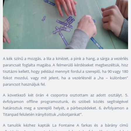
A kék színű a mozgás, a lila a kinézet, a pink a hang, a sárga a vezérlés
parancsait foglalta magába. A felmerülő kérdéseket megbeszéltük, hisz
tisztázni kellett, hogy például mennyit fordul a szereplő, ha 90 vagy 180
fokot mozdul, vagy mit jelent, ha a vezérlésnél a „ha – különben”
parancsot használjuk fel.
A következő két órán 4 csoportra osztottam az adott osztályt. 5.
évfolyamon offline programoztunk, és szóbeli közlés segítségével
határoztuk meg a szereplő helyét, a párbeszédeket. 6. évfolyamon a
Titanpad felületén irányítottuk „robotjainkat”.
A tanulók kézhez kapták La Fontaine A farkas és a bárány című