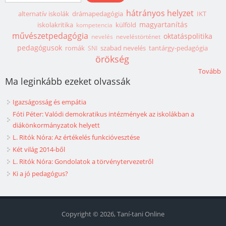
hátrányos helyzet
alternatív iskolák
drámapedagógia
IKT
magyartanítás
iskolakritika
külföld
kompetencia
művészetpedagógia
oktatáspolitika
nevelés
neveléstörténet
pedagógusok
romák
szabad nevelés
tantárgy-pedagógia
SNI
örökség
Tovább
Ma leginkább ezeket olvassák
Igazságosság és empátia
Fóti Péter: Valódi demokratikus intézmények az iskolákban a
diákönkormányzatok helyett
L. Ritók Nóra: Az értékelés funkcióvesztése
Két világ 2014-ből
L. Ritók Nóra: Gondolatok a törvénytervezetről
Ki a jó pedagógus?
Copyright © 2026, Taní-tani Online