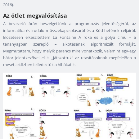
2016).
Az ötlet megvalósítása
A bevezető órán beszélgettünk a programozás jelentőségéről, az
informatika és irodalom összekapcsolásáról és a Kód hetének céljairól.
Előzetesen elkészítettem La Fontaine A róka és a gólya című – a
tananyagban szereplő – alkotásának algoritmizált formáját.
Megmutattam, hogy melyik parancs mire vonatkozik, valamint egy-egy
bátor jelentkezővel el is „játszottuk” az utasításoknak megfelelően a
mesét, eközben felfedeztük a hibákat is.