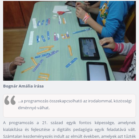
Bognár Amália írása
...a programozás összekapcsolható az irodalommal, közösségi
élménnyé válhat.
A programozás a 21. század egyik fontos képessége, amelynek
kialakítása és fejlesztése a digitális pedagógia egyik feladatává vált.
Számtalan kezdeményezés indult az elmúlt években, amelyek azt tűzték