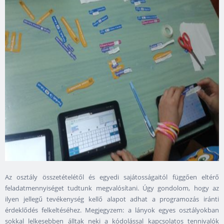
Az osztály összetételétől és egyedi sajátosságaitól függően eltérő
feladatmennyiséget tudtunk megvalósítani. Úgy gondolom, hogy az
ilyen jellegű tevékenység kellő alapot adhat a programozás iránti
érdeklődés felkeltéséhez. Megjegyzem: a lányok egyes osztályokban
sokkal lelkesebben álltak neki a kódolással kapcsolatos tennivalók