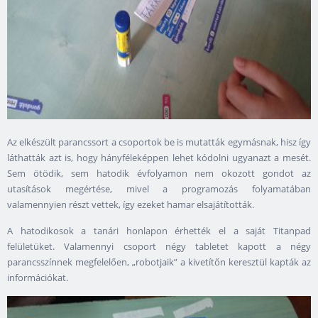
Az elkészült parancssort a csoportok be is mutatták egymásnak, hisz így
láthatták azt is, hogy hányféleképpen lehet kódolni ugyanazt a mesét.
Sem ötödik, sem hatodik évfolyamon nem okozott gondot az
utasítások megértése, mivel a programozás folyamatában
valamennyien részt vettek, így ezeket hamar elsajátították.
A hatodikosok a tanári honlapon érhették el a saját Titanpad
felületüket. Valamennyi csoport négy tabletet kapott a négy
parancsszínnek megfelelően, „robotjaik” a kivetítőn keresztül kapták az
információkat.