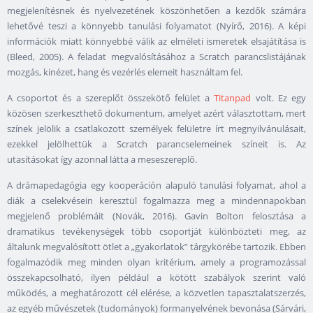
megjelenítésnek és nyelvezetének köszönhetően a kezdők számára
lehetővé teszi a könnyebb tanulási folyamatot (Nyírő, 2016). A képi
információk miatt könnyebbé válik az elméleti ismeretek elsajátítása is
(Bleed, 2005). A feladat megvalósításához a Scratch parancslistájának
mozgás, kinézet, hang és vezérlés elemeit használtam fel.
A csoportot és a szereplőt összekötő felület a
Titanpad
volt. Ez egy
közösen szerkeszthető dokumentum, amelyet azért választottam, mert
színek jelölik a csatlakozott személyek felületre írt megnyilvánulásait,
ezekkel jelölhettük a Scratch parancselemeinek színeit is. Az
utasításokat így azonnal látta a meseszereplő.
A drámapedagógia egy kooperáción alapuló tanulási folyamat, ahol a
diák a cselekvésein keresztül fogalmazza meg a mindennapokban
megjelenő problémáit (Novák, 2016). Gavin Bolton felosztása a
dramatikus tevékenységek több csoportját különbözteti meg, az
általunk megvalósított ötlet a „gyakorlatok” tárgykörébe tartozik. Ebben
fogalmazódik meg minden olyan kritérium, amely a programozással
összekapcsolható, ilyen például a kötött szabályok szerint való
működés, a meghatározott cél elérése, a közvetlen tapasztalatszerzés,
az egyéb művészetek (tudományok) formanyelvének bevonása (Sárvári,