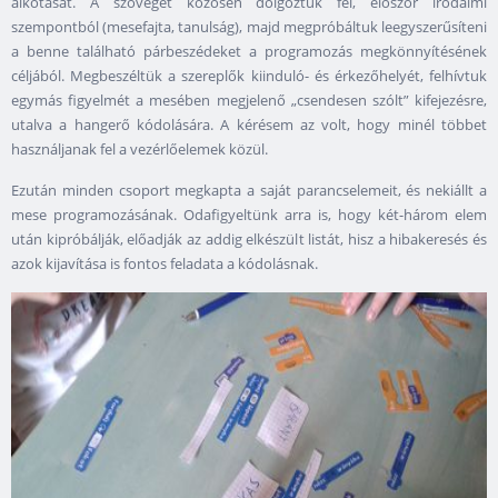
alkotását. A szöveget közösen dolgoztuk fel, először irodalmi
szempontból (mesefajta, tanulság), majd megpróbáltuk leegyszerűsíteni
a benne található párbeszédeket a programozás megkönnyítésének
céljából. Megbeszéltük a szereplők kiinduló- és érkezőhelyét, felhívtuk
egymás figyelmét a mesében megjelenő „csendesen szólt” kifejezésre,
utalva a hangerő kódolására. A kérésem az volt, hogy minél többet
használjanak fel a vezérlőelemek közül.
Ezután minden csoport megkapta a saját parancselemeit, és nekiállt a
mese programozásának. Odafigyeltünk arra is, hogy két-három elem
után kipróbálják, előadják az addig elkészült listát, hisz a hibakeresés és
azok kijavítása is fontos feladata a kódolásnak.