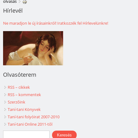
olvasás
Hírlevél
Ne maradjon le új írásainkról! Iratkozzék fel Hírlevelünkre!
Olvasóterem
RSS – cikkek
RSS – kommentek
Szerzőink
Taní-tani Könyvek
Taní-tani folyóirat 2007-2010
Taní-tani Online 2011-től
Keresés űrlap
Keresés