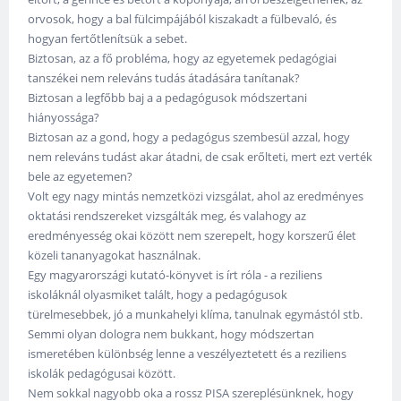
orvosok, hogy a bal fülcimpájából kiszakadt a fülbevaló, és
hogyan fertőtlenítsük a sebet.
Biztosan, az a fő probléma, hogy az egyetemek pedagógiai
tanszékei nem releváns tudás átadására tanítanak?
Biztosan a legfőbb baj a a pedagógusok módszertani
hiányossága?
Biztosan az a gond, hogy a pedagógus szembesül azzal, hogy
nem releváns tudást akar átadni, de csak erőlteti, mert ezt verték
bele az egyetemen?
Volt egy nagy mintás nemzetközi vizsgálat, ahol az eredményes
oktatási rendszereket vizsgálták meg, és valahogy az
eredményesség okai között nem szerepelt, hogy korszerű élet
közeli tananyagokat használnak.
Egy magyarországi kutató-könyvet is írt róla - a reziliens
iskoláknál olyasmiket talált, hogy a pedagógusok
türelmesebbek, jó a munkahelyi klíma, tanulnak egymástól stb.
Semmi olyan dologra nem bukkant, hogy módszertan
ismeretében különbség lenne a veszélyeztetett és a reziliens
iskolák pedagógusai között.
Nem sokkal nagyobb oka a rossz PISA szereplésünknek, hogy