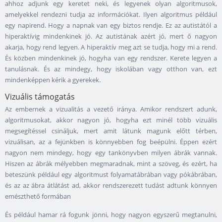
ahhoz adjunk egy keretet neki, és legyenek olyan algoritmusok,
amelyekkel rendezni tudja az információkat. Ilyen algoritmus például
egy napirend. Hogy a napnak van egy biztos rendje. Ez az autistától a
hiperaktívig mindenkinek jó. Az autistának azért jó, mert ő nagyon
akarja, hogy rend legyen. A hiperaktív meg azt se tudja, hogy mi a rend.
És közben mindenkinek jó, hogyha van egy rendszer. Kerete legyen a
tanulásnak. És az mindegy, hogy iskolában vagy otthon van, ezt
mindenképpen kérik a gyerekek.
Vizuális támogatás
Az embernek a vizualitás a vezető iránya. Amikor rendszert adunk,
algoritmusokat, akkor nagyon jó, hogyha ezt minél több vizuális
megsegítéssel csináljuk, mert amit látunk magunk előtt térben,
vizuálisan, az a fejünkben is könnyebben fog beépülni. Éppen ezért
nagyon nem mindegy, hogy egy tankönyvben milyen ábrák vannak.
Hiszen az ábrák mélyebben megmaradnak, mint a szöveg, és ezért, ha
beteszünk például egy algoritmust folyamatábrában vagy pókábrában,
és az az ábra átlátást ad, akkor rendszerezett tudást adtunk könnyen
emészthető formában
És például hamar rá fogunk jönni, hogy nagyon egyszerű megtanulni,