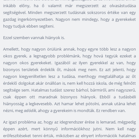
inkább előny, ha ő valamit már megszerzett az olvasástudása
segítségével. Minden megszerzett tudásnak sokszoros értéke van egy
gazdag ingerkörnyezetben. Nagyon nem mindegy, hogy a gyerekeket
hogy tudjuk ebben segíteni.
Ezzel szemben vannak hiányok is.
Amellett, hogy nagyon örülünk annak, hogy egyre több lesz a nagyon
okos gyerek, a legnagyobb problémánk, hogy hová tegyük ezeket a
nagyon okos gyerekeket. Igazából az ilyen gyerekkel az van, hogy
bizonyos területek érdeklik őt, mások meg nem. Ez azt jelenti, hogy
nagyon kiegyenlítetlen lesz a tudása, merthogy megtalálhatja az őt
érdeklő dolgokat akár önállóan is, nem kell hozzá iskola, de még felnőtt
segítsége sem. Hatalmas tudást szerez bárhol, bármiről, ami nagyszerű,
csak éppen ott maradnak bizonyos hiányok. Ebből a tudásbéli
hiányosság a legkevesebb. Azt hamar lehet pótolni, annak utána lehet
nézni, meg
adódik
, ahogy a gyerekeim is mondták. Ez rendben van.
Az igazi probléma az, hogy az idegrendszer érése is lemarad, mégpedig
éppen azért, mert könnyű információkhoz jutni. Nem kell nagy
erőfeszítéseket tenni értük, miközben az elnyert információk hatalmas