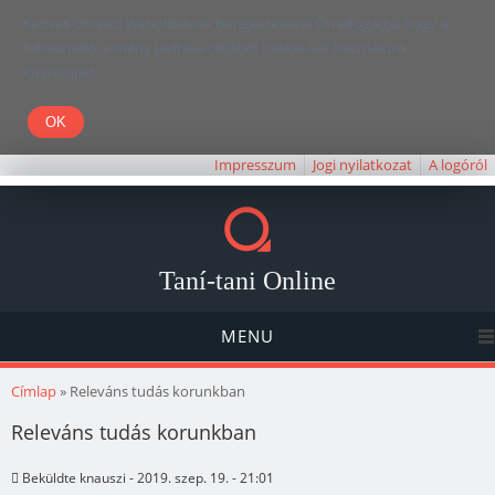
Kedves Olvasó! Weboldalunk böngészésével Ön elfogadja, hogy a
felhasználói élmény javítása céljából cookie-kat használunk.
Köszönjük!
Impresszum
Jogi nyilatkozat
A logóról
Taní-tani Online
MENU
Jelenlegi hely
Címlap
» Releváns tudás korunkban
Releváns tudás korunkban
Beküldte
knauszi
- 2019. szep. 19. - 21:01