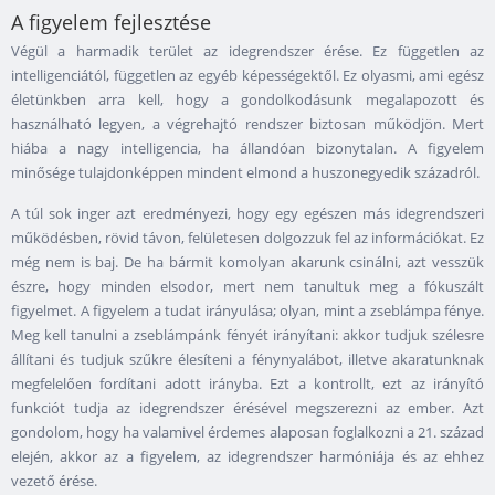
A figyelem fejlesztése
Végül a harmadik terület az idegrendszer érése. Ez független az
intelligenciától, független az egyéb képességektől. Ez olyasmi, ami egész
életünkben arra kell, hogy a gondolkodásunk megalapozott és
használható legyen, a végrehajtó rendszer biztosan működjön. Mert
hiába a nagy intelligencia, ha állandóan bizonytalan. A figyelem
minősége tulajdonképpen mindent elmond a huszonegyedik századról.
A túl sok inger azt eredményezi, hogy egy egészen más idegrendszeri
működésben, rövid távon, felületesen dolgozzuk fel az információkat. Ez
még nem is baj. De ha bármit komolyan akarunk csinálni, azt vesszük
észre, hogy minden elsodor, mert nem tanultuk meg a fókuszált
figyelmet. A figyelem a tudat irányulása; olyan, mint a zseblámpa fénye.
Meg kell tanulni a zseblámpánk fényét irányítani: akkor tudjuk szélesre
állítani és tudjuk szűkre élesíteni a fénynyalábot, illetve akaratunknak
megfelelően fordítani adott irányba. Ezt a kontrollt, ezt az irányító
funkciót tudja az idegrendszer érésével megszerezni az ember. Azt
gondolom, hogy ha valamivel érdemes alaposan foglalkozni a 21. század
elején, akkor az a figyelem, az idegrendszer harmóniája és az ehhez
vezető érése.