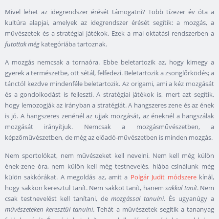
Mivel lehet az idegrendszer érését támogatni? Több tízezer év óta a
kultúra alapjai, amelyek az idegrendszer érését segítik: a mozgás, a
művészetek és a stratégiai játékok. Ezek a mai oktatási rendszerben a
futottak még
kategóriába tartoznak.
A mozgás nemcsak a tornaóra. Ebbe beletartozik az, hogy kimegy a
gyerek a természetbe, ott sétál, felfedezi. Beletartozik a zsonglőrködés; a
tánctól kezdve mindenféle beletartozik. Az origami, ami a kéz mozgását
és a gondolkodást is fejleszti. A stratégiai játékok is, mert azt segítik,
hogy lemozogják az irányban a stratégiát. A hangszeres zene és az ének
is jó. A hangszeres zenénél az ujjak mozgását, az éneknél a hangszálak
mozgását irányítjuk. Nemcsak a mozgásművészetben, a
képzőművészetben, de még az előadó-művészetben is minden mozgás.
Nem sportolókat, nem művészeket kell nevelni. Nem kell még külön
ének-zene óra, nem külön kell még testnevelés, hiába csinálunk még
külön sakkórákat. A megoldás az, amit a
Polgár Judit módszere
kínál,
hogy sakkon keresztül tanít. Nem sakkot tanít, hanem
sakkal
tanít
. Nem
csak testnevelést kell tanítani, de
mozgással tanulni
. És ugyanúgy a
művészeteken keresztül tanulni
. Tehát a művészetek segítik a tananyag