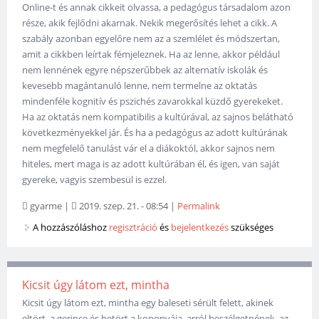
Online-t és annak cikkeit olvassa, a pedagógus társadalom azon
része, akik fejlődni akarnak. Nekik megerősítés lehet a cikk. A
szabály azonban egyelőre nem az a szemlélet és módszertan,
amit a cikkben leírtak fémjeleznek. Ha az lenne, akkor például
nem lennének egyre népszerűbbek az alternatív iskolák és
kevesebb magántanuló lenne, nem termelne az oktatás
mindenféle kognitív és pszichés zavarokkal küzdő gyerekeket.
Ha az oktatás nem kompatibilis a kultúrával, az sajnos belátható
következményekkel jár. És ha a pedagógus az adott kultúrának
nem megfelelő tanulást vár el a diákoktól, akkor sajnos nem
hiteles, mert maga is az adott kultúrában él, és igen, van saját
gyereke, vagyis szembesül is ezzel.
gyarme
|
2019. szep. 21. - 08:54
|
Permalink
A hozzászóláshoz
regisztráció
és
bejelentkezés
szükséges
Kicsit úgy látom ezt, mintha
Kicsit úgy látom ezt, mintha egy baleseti sérült felett, akinek
eltört, a gerince és betört a koponyája, arról beszélgetnének, az