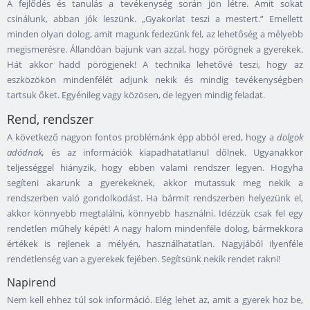
A fejlődés és tanulás a tevékenység során jön létre. Amit sokat
csinálunk, abban jók leszünk. „Gyakorlat teszi a mestert.” Emellett
minden olyan dolog, amit magunk fedezünk fel, az lehetőség a mélyebb
megismerésre. Állandóan bajunk van azzal, hogy pörögnek a gyerekek.
Hát akkor hadd pörögjenek! A technika lehetővé teszi, hogy az
eszközökön mindenfélét adjunk nekik és mindig tevékenységben
tartsuk őket. Egyénileg vagy közösen, de legyen mindig feladat.
Rend, rendszer
A következő nagyon fontos problémánk épp abból ered, hogy a
dolgok
adódnak,
és az információk kiapadhatatlanul dőlnek. Ugyanakkor
teljességgel hiányzik, hogy ebben valami rendszer legyen. Hogyha
segíteni akarunk a gyerekeknek, akkor mutassuk meg nekik a
rendszerben való gondolkodást. Ha bármit rendszerben helyezünk el,
akkor könnyebb megtalálni, könnyebb használni. Idézzük csak fel egy
rendetlen műhely képét! A nagy halom mindenféle dolog, bármekkora
értékek is rejlenek a mélyén, használhatatlan. Nagyjából ilyenféle
rendetlenség van a gyerekek fejében. Segítsünk nekik rendet rakni!
Napirend
Nem kell ehhez túl sok információ. Elég lehet az, amit a gyerek hoz be,