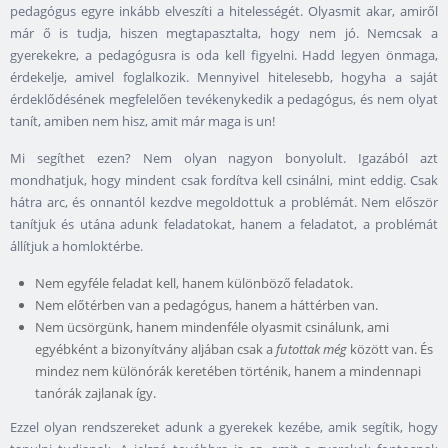
pedagógus egyre inkább elveszíti a hitelességét. Olyasmit akar, amiről
már ő is tudja, hiszen megtapasztalta, hogy nem jó. Nemcsak a
gyerekekre, a pedagógusra is oda kell figyelni. Hadd legyen önmaga,
érdekelje, amivel foglalkozik. Mennyivel hitelesebb, hogyha a saját
érdeklődésének megfelelően tevékenykedik a pedagógus, és nem olyat
tanít, amiben nem hisz, amit már maga is un!
Mi segíthet ezen? Nem olyan nagyon bonyolult. Igazából azt
mondhatjuk, hogy mindent csak fordítva kell csinálni, mint eddig. Csak
hátra arc, és onnantól kezdve megoldottuk a problémát. Nem először
tanítjuk és utána adunk feladatokat, hanem a feladatot, a problémát
állítjuk a homloktérbe.
Nem egyféle feladat kell, hanem különböző feladatok.
Nem előtérben van a pedagógus, hanem a háttérben van.
Nem ücsörgünk, hanem mindenféle olyasmit csinálunk, ami
egyébként a bizonyítvány aljában csak a
futottak még
között van. És
mindez nem különórák keretében történik, hanem a mindennapi
tanórák zajlanak így.
Ezzel olyan rendszereket adunk a gyerekek kezébe, amik segítik, hogy