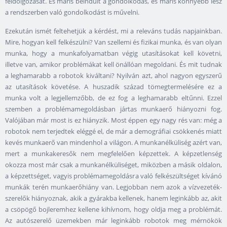
feldolgozását. És máris beindult a gondolkodás, és máris könnyebb lesz
a rendszerben való gondolkodást is művelni.
Ezekután ismét feltehetjük a kérdést, mi a releváns tudás napjainkban.
Mire, hogyan kell felkészülni? Van szellemi és fizikai munka, és van olyan
munka, hogy a munkafolyamatban végig utasításokat kell követni,
illetve van, amikor problémákat kell önállóan megoldani. És mit tudnak
a leghamarabb a robotok kiváltani? Nyilván azt, ahol nagyon egyszerű
az utasítások követése. A huszadik század tömegtermelésére ez a
munka volt a legjellemzőbb, de ez fog a leghamarabb eltűnni. Ezzel
szemben a problémamegoldásban jártas munkaerő hiányozni fog.
Valójában már most is ez hiányzik. Most éppen egy nagy rés van: még a
robotok nem terjedtek eléggé el, de már a demográfiai csökkenés miatt
kevés munkaerő van mindenhol a világon. A munkanélküliség azért van,
mert a munkakeresők nem megfelelően képzettek. A képzetlenség
okozza most már csak a munkanélküliséget, miközben a másik oldalon,
a képzettséget, vagyis problémamegoldásra való felkészültséget kívánó
munkák terén munkaerőhiány van. Legjobban nem azok a vízvezeték-
szerelők hiányoznak, akik a gyárakba kellenek, hanem leginkább az, akit
a csöpögő bojleremhez kellene kihívnom, hogy oldja meg a problémát.
Az autószerelő üzemekben már leginkább robotok meg mérnökök