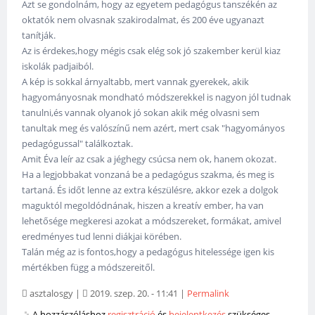
Azt se gondolnám, hogy az egyetem pedagógus tanszékén az
oktatók nem olvasnak szakirodalmat, és 200 éve ugyanazt
tanítják.
Az is érdekes,hogy mégis csak elég sok jó szakember kerül kiaz
iskolák padjaiból.
A kép is sokkal árnyaltabb, mert vannak gyerekek, akik
hagyományosnak mondható módszerekkel is nagyon jól tudnak
tanulni,és vannak olyanok jó sokan akik még olvasni sem
tanultak meg és valószínű nem azért, mert csak "hagyományos
pedagógussal" találkoztak.
Amit Éva leír az csak a jéghegy csúcsa nem ok, hanem okozat.
Ha a legjobbakat vonzaná be a pedagógus szakma, és meg is
tartaná. És időt lenne az extra készülésre, akkor ezek a dolgok
maguktól megoldódnának, hiszen a kreatív ember, ha van
lehetősége megkeresi azokat a módszereket, formákat, amivel
eredményes tud lenni diákjai körében.
Talán még az is fontos,hogy a pedagógus hitelessége igen kis
mértékben függ a módszereitől.
asztalosgy
|
2019. szep. 20. - 11:41
|
Permalink
A hozzászóláshoz
regisztráció
és
bejelentkezés
szükséges