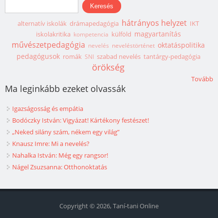
Keresés űrlap
Keresés
hátrányos helyzet
alternatív iskolák
drámapedagógia
IKT
magyartanítás
iskolakritika
külföld
kompetencia
művészetpedagógia
oktatáspolitika
nevelés
neveléstörténet
pedagógusok
romák
szabad nevelés
tantárgy-pedagógia
SNI
örökség
Tovább
Ma leginkább ezeket olvassák
Igazságosság és empátia
Bodóczky István: Vigyázat! Kártékony festészet!
„Neked silány szám, nékem egy világ”
Knausz Imre: Mi a nevelés?
Nahalka István: Még egy rangsor!
Nágel Zsuzsanna: Otthonoktatás
Copyright © 2026, Taní-tani Online