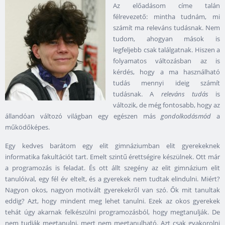
Az előadásom címe talán
félrevezető: mintha tudnám, mi
számít ma releváns tudásnak. Nem
tudom, ahogyan mások is
legfeljebb csak találgatnak. Hiszen a
folyamatos változásban az is
kérdés, hogy a ma használható
tudás mennyi ideig számít
tudásnak. A
releváns tudás
is
változik, de még fontosabb, hogy az
állandóan változó világban egy egészen más
gondolkodásmód
a
működőképes.
Egy kedves barátom egy elit gimnáziumban elit gyerekeknek
informatika fakultációt tart. Emelt szintű érettségire készülnek. Ott már
a programozás is feladat. És ott állt szegény az elit gimnázium elit
tanulóival, egy fél év eltelt, és a gyerekek nem tudtak elindulni. Miért?
Nagyon okos, nagyon motivált gyerekekről van szó. Ők mit tanultak
eddig? Azt, hogy mindent meg lehet tanulni. Ezek az okos gyerekek
tehát úgy akarnak felkészülni programozásból, hogy megtanulják. De
nem tudják megtanulni, mert nem megtanulható. Azt csak gyakorolni