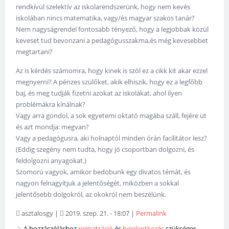
rendkívül szelektív az iskolarendszerünk, hogy nem kevés
iskolában nincs matematika, vagy/és magyar szakos tanár?
Nem nagyságrendel fontosabb tényező, hogy a legjobbak közül
keveset tud bevonzani a pedagógusszakma,és még kevesebbet
megtartani?
Az is kérdés számomra, hogy kinek is szól ez a cikk kit akar ezzel
megnyerni? A pénzes szülőket, akik elhiszik, hogy ez a legfőbb
baj, és meg tudják fizetni azokat az iskolákat, ahol ilyen
problémákra kínálnak?
Vagy arra gondol, a sok egyetemi oktató magába száll, fejére üt
és azt mondja: megvan?
Vagy a pedagógusra, aki holnaptól minden órán facilitátor lesz?
(Eddig szegény nem tudta, hogy jó csoportban dolgozni, és
feldolgozni anyagokat.)
Szomorú vagyok, amikor bedobunk egy divatos témát, és
nagyon felnagyítjuk a jelentőségét, miközben a sokkal
jelentősebb dolgokról, az okokról nem beszélünk.
asztalosgy
|
2019. szep. 21. - 18:07
|
Permalink
A hozzászóláshoz
regisztráció
és
bejelentkezés
szükséges