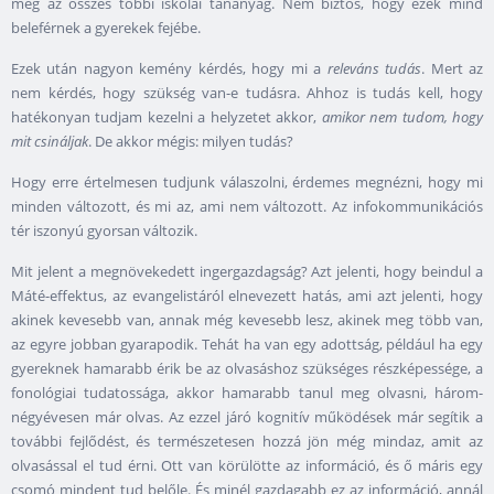
meg az összes többi iskolai tananyag. Nem biztos, hogy ezek mind
beleférnek a gyerekek fejébe.
Ezek után nagyon kemény kérdés, hogy mi a
releváns tudás
. Mert az
nem kérdés, hogy szükség van-e tudásra. Ahhoz is tudás kell, hogy
hatékonyan tudjam kezelni a helyzetet akkor,
amikor nem tudom, hogy
mit csináljak
. De akkor mégis: milyen tudás?
Hogy erre értelmesen tudjunk válaszolni, érdemes megnézni, hogy mi
minden változott, és mi az, ami nem változott. Az infokommunikációs
tér iszonyú gyorsan változik.
Mit jelent a megnövekedett ingergazdagság? Azt jelenti, hogy beindul a
Máté-effektus, az evangelistáról elnevezett hatás, ami azt jelenti, hogy
akinek kevesebb van, annak még kevesebb lesz, akinek meg több van,
az egyre jobban gyarapodik. Tehát ha van egy adottság, például ha egy
gyereknek hamarabb érik be az olvasáshoz szükséges részképessége, a
fonológiai tudatossága, akkor hamarabb tanul meg olvasni, három-
négyévesen már olvas. Az ezzel járó kognitív működések már segítik a
további fejlődést, és természetesen hozzá jön még mindaz, amit az
olvasással el tud érni. Ott van körülötte az információ, és ő máris egy
csomó mindent tud belőle. És minél gazdagabb ez az információ, annál