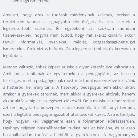
pénzügyi ismeretek.
Amellett, hogy ezek a tudások mindenkinek kellenek, ezeken a
területeken vannak a legnagyobb lehetőségek, és ezek lesznek a
legkeresettebb szakmák. Én egyébként azt szoktam mondani
tizenéveseknek, hogyha nem tudod, hogy mit akarsz csinálni, akkor
tanulj informatikát, nyelveket, médiát, közgazdasági-pénzügyi
ismereteket. Ezek biztos befutók. Ők a legkeresettebbek, ők keresnek a
legtöbbet.
Minden változik, ehhez képest az iskola olyan kétszáz éve változatlan.
Amit most tanítanak az egyetemeken a pedagógiáról, az teljesen
felesleges, mert a pedagógusnak most már tanulásszervezővé kell válni,
a háttérből kell irányítania. A hatékony pedagógus nem akkor aktív,
amikor a gyerekek tanulnak, mert akkor a gyerekek aktívak, hanem
akkor aktív, amíg ezt az egészet előkészíti. De a mi iskolai rendszerünk
azt kéri, hogy tartsa be szépen az utasítások által kijelölt irányt, tempót,
ezért a legtöbb pedagógus igazából utasításokat követ. Arra is tanítják,
hogy hogyan kell végigmenni ezen a folyamaton előírásszerűen.
Úgyhogy teljesen használhatatlan tudást hoz az iskolába, és teljesen
használhatatlan tudást ad ebből a gyerekeknek. A hagyományos