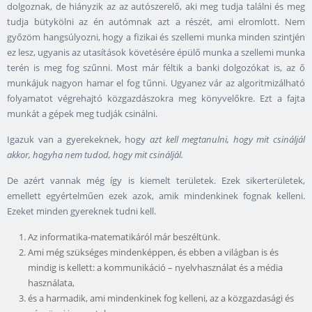
dolgoznak, de hiányzik az az autószerelő, aki meg tudja találni és meg
tudja bütykölni az én autómnak azt a részét, ami elromlott. Nem
győzöm hangsúlyozni, hogy a fizikai és szellemi munka minden szintjén
ez lesz, ugyanis az utasítások követésére épülő munka a szellemi munka
terén is meg fog szűnni. Most már féltik a banki dolgozókat is, az ő
munkájuk nagyon hamar el fog tűnni. Ugyanez vár az algoritmizálható
folyamatot végrehajtó közgazdászokra meg könyvelőkre. Ezt a fajta
munkát a gépek meg tudják csinálni.
Igazuk van a gyerekeknek, hogy
azt kell megtanulni, hogy mit csináljál
akkor, hogyha nem tudod, hogy mit csináljál.
De azért vannak még így is kiemelt területek. Ezek sikerterületek,
emellett egyértelműen ezek azok, amik mindenkinek fognak kelleni.
Ezeket minden gyereknek tudni kell.
Az informatika-matematikáról már beszéltünk.
Ami még szükséges mindenképpen, és ebben a világban is és
mindig is kellett: a kommunikáció – nyelvhasználat és a média
használata,
és a harmadik, ami mindenkinek fog kelleni, az a közgazdasági és