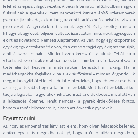
le lehet az egész világot vezetni. A bécsi International Schoolban nagyon
fluktuálnak a gyerekek, mert nemzetközi karriert építő üzletemberek
gyerekei járnak oda, akik mindig az adott tartózkodási helyükre viszik a
gyerekeket. A gyerekek ott vannak egy-két évig, esetleg random
kihagynak egy évet, teljesen változó. Ezért aztán nincs nekik egységesen
előírt és követendő Nemzeti Alaptanterv. Az van, hogy egy csoportnak
egy évig egy osztálytanítója van, és a csoport tagjai egy évig azt tanulják,
amit ő szeret csinálni. Mindent azon keresztül tanulnak. Tehát ha a
vitorlázást szereti, akkor abban az évben minden a vitorlázásról szól a
történelemtől kezdve a matematikán keresztül a fizikáig. Ha a
madárhangokkal foglalkozik, ha a lekvár főzéssel – minden jó; gondoljuk
meg, mindegyikből el lehet indulni. Ami érdekes, hogy ebben az esetben
az a legfontosabb, hogy a tanárt mi érdekli. Mert ha őt érdekli, akkor
tudja a legjobban a gyerekeknek átadni azt az érdeklődést, mivel ott van
a lelkesedés őbenne. Tehát nemcsak a gyerek érdeklődése fontos,
hanem a tanár lelkesedése is, hiszen azt átveszik a gyerekek.
Együtt tanulni
Az, hogy az ember társas lény, azt jelenti, hogy olyan feladatok kellenek,
amiket együtt is megoldhatnak. Jó, hogyha én önállóan megoldom,