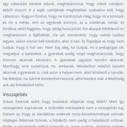
egy választási keretet adunk, meghatározzuk, hogy miket csináljon,
ebből viszont ő a saját szintjének megfelelően szabadon kell, hogy
válasszon. Nagyon fontos, hogy ne határozzuk meg, hogy mi a könnyű,
és mi a nehéz. Ami az egyiknek könnyű, az a másiknak nehéz, és
fordítva, attól függően, hogy addig hova jutott. Ne akarjuk feltétlenül mi
meghatározni a fejlődését. Ha azt szeretnénk, hogy valódi tudása
legyen, akkor onnan kell kiindulni, ahol ő van. És fogadjuk el, hogy nem
tudjuk, hogy ő hol van. Nem baj, elég, ha tudjuk, mi a pedagógiai cél,
megadjuk a kereteket, a gyerekek pedig majd meghatározzák, hogy
honnan akarnak kiindulni. A gyerekek ugyanis tanulni akarnak.
Merthogy erre születtünk mi, emberek. Mindenhol máshol tanulni
akarnak a gyerekek is, csak azon a helyen nem, ahol kötelező a tanulás.
Ne feledjük: ha bármit kötelezővé teszünk, attól kezdve már a felelősség
azé, aki kötelezővé tette.
Visszajelzés
Sokan fizetnek azért, hogy teszteket oldjanak meg. Miért? Mert így
visszajelzést kaphatnak. A különféle mérésekkel nem a visszajelzés baj,
hanem az, hogy az iskolákban ezeknek rossz következményei vannak.
Végleges ítéletnek tűnnek, a hibákról, nem pedig a haladásról szólnak.
Pedig a visszajelzés nélkül hiányzik az, hogy tudjam, érdemes nekem