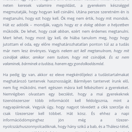
neten keresek valamire megoldást, a gyerekeim készséggel
megmutatják, hogy hogyan kell csinálni. Utána persze szeretném én is
megtanulni, hogy ezt hogy kell. Ők meg nem értik, hogy mit mondok.
Hát ez adódik – mondják, vagyis hogy
ez a dolog abban a helyzetben
működik. De lehet, hogy
csak abban
, ezért nem érdemes megtanulni.
Mert lehet, hogy most így kell, de hiába tanulom meg, hogy hogy
jutottam el oda, egy előre meghatározhatatlan ponton túl az a tudás
már nem lesz érvényes. Vagyis
nekem azt kell megtanulnom, hogy mit
csináljak akkor, amikor nem tudom, hogy mit csináljak.
És ez nem
valaminek, bárminek a tudása, hanem egy gondolkodásmód.
Ha pedig így van, akkor ez eleve megkérdőjelezi a tudástartalmakat
meghatározó tantervek hasznosságát. Bármilyen tantervet írunk elő,
nem fog működni, mert egészen másra kell felkészíteni a gyerekeket.
Nemrégiben olvastam egy becslést, hogy a mai gyerekeknek
tizenötezerszer több információt kell feldolgoznia, mint a
nagyapáinknak. Vegyük úgy, hogy nagyot tévedett a cikk szerzője és
csak tízezerszer kell többet. Hát kösz. És ehhez a napi
információdömpinghez jön még a tízezer-
nyolcszázhuszonnyolcadiknak, hogy hány szikű a bab, és a Thálesz-tétel,