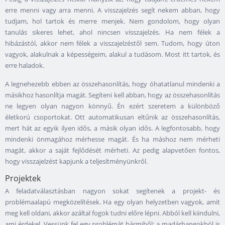
erre menni vagy arra menni. A visszajelzés segít nekem abban, hogy
tudjam, hol tartok és merre menjek. Nem gondolom, hogy olyan
tanulás sikeres lehet, ahol nincsen visszajelzés. Ha nem félek a
hibázástól, akkor nem félek a visszajelzéstől sem. Tudom, hogy úton
vagyok, alakulnak a képességeim, alakul a tudásom. Most itt tartok, és
erre haladok.
A legnehezebb ebben az összehasonlítás, hogy óhatatlanul mindenki a
másikhoz hasonlítja magát. Segíteni kell abban, hogy az összehasonlítás
ne legyen olyan nagyon könnyű. Én ezért szeretem a különböző
életkorú csoportokat. Ott automatikusan eltűnik az összehasonlítás,
mert hát az egyik ilyen idős, a másik olyan idős. A legfontosabb, hogy
mindenki önmagához mérhesse magát. És ha máshoz nem mérheti
magát, akkor a saját fejlődését mérheti. Az pedig alapvetően fontos,
hogy visszajelzést kapjunk a teljesítményünkről.
Projektek
A feladatválasztásban nagyon sokat segítenek a projekt- és
problémaalapú megközelítések. Ha egy olyan helyzetben vagyok, amit
meg kell oldani, akkor azáltal fogok tudni előre lépni. Abból kell kiindulni,
ami érdekel. Vessünk fel egy problémát bármiből; a madárhangokból is