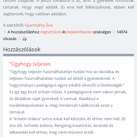
tanulni tudjanak. A jelszó továbbra is az, amit a gyerekek fontosnak
tartanak. Hogy
majd adódik
. És erre kell felkészülnünk, ebben kell
segítenünk, hogy valóban adódjon.
A szerzőről:
Gyarmathy Éva
A hozzászóláshoz
regisztráció
és
bejelentkezés
szükséges
14974
olvasás
Hozzászólások
"Úgyhogy teljesen
"Úgyhogy teljesen használhatatlan tudást hoz az iskolába, és
teljesen használhatatlan tudást ad ebből a gyerekeknek. A
hagyományos pedagógus egyre inkább elveszíti a hitelességét."
Ez így egy kicsit erősen túlzás. A pedagógusok nem vakon járnak,
és általában saját gyerekeik is vannak. Ráadásul a
továbbképzéseken is, meg mindenütt találkoznak ezzel a
témával.
A "kreatív órákra" extra sokat kell készülni, és ehhez nem heti 26
óra stb. terhelés kellene. Rengeteg kreativitás, lendület és
lelkesedés kell ehhez, meg némi művészi érzék.