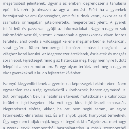
megerősítést jelentenek. Ugyanis az emberi idegrendszer a tanulásra
épült fel, ezért jutalmazza az agy a tanulást. Ezért ha a gyerekek
hozzájutnak valami újdonsághoz, amit fel tudnak venni, akkor az az ő
számukra önmagában jutalomértékű; megerősítést jelent. A gyerek
tehát leül és passzívan gyűjti az információkat. Nagyon-nagyon sok
információt vesz fel, viszont kimaradnak a gyerekkornak olyan fontos
területei, ahol őneki a valósággal kellene megismerkednie. Futkározni,
sarat gyúrni, fűben hemperegni, felmászni-lemászni, megázni – a
világhoz közel kerülni. Az idegrendszer érzékletek, észleletek és mozgás
során épül. Fejlettségét mindig az határozza meg, hogy mennyire tudott
felépülni a szenzomotorium. Ez egy olyan terület, ami még a nagyon
okos gyerekeknél is külön fejlesztést kívánhat.
Iszonyú kiegyenlítetlenek a gyerekek a képességek tekintetében. Nem
egyszerűen csak a régi gyerekektől különböznek, hanem egymástól is.
Sőt, önmagukon belül is hatalmas eltérések mutatkoznak a különböző
területek fejlettségében. Ha volt egy kicsi fejlődésbeli elmaradás,
idegrendszeri eltérés, akkor, ha ott nem segíti semmi, az egyre
tetemesebb elmaradás lesz. És a hiányok újabb hiányokat termelnek.
Úgyhogy nem tudjuk majd, hogy kit tegyünk ki a Taigetoszra, merthogy
a gyerek egyik szempontból használhatatlan, a másik szempontból