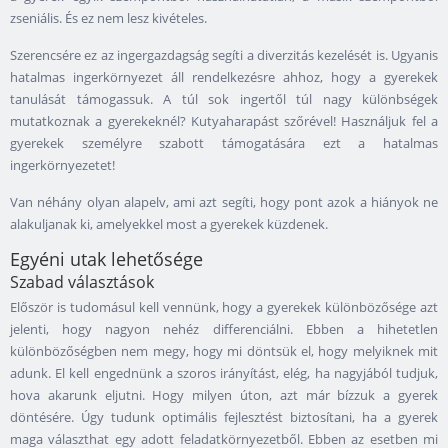
zseniális. És ez nem lesz kivételes.
Szerencsére ez az ingergazdagság segíti a diverzitás kezelését is. Ugyanis
hatalmas ingerkörnyezet áll rendelkezésre ahhoz, hogy a gyerekek
tanulását támogassuk. A túl sok ingertől túl nagy különbségek
mutatkoznak a gyerekeknél? Kutyaharapást szőrével! Használjuk fel a
gyerekek személyre szabott támogatására ezt a hatalmas
ingerkörnyezetet!
Van néhány olyan alapelv, ami azt segíti, hogy pont azok a hiányok ne
alakuljanak ki, amelyekkel most a gyerekek küzdenek.
Egyéni utak lehetősége
Szabad választások
Először is tudomásul kell vennünk, hogy a gyerekek különbözősége azt
jelenti, hogy nagyon nehéz differenciálni. Ebben a hihetetlen
különbözőségben nem megy, hogy mi döntsük el, hogy melyiknek mit
adunk. El kell engednünk a szoros irányítást, elég, ha nagyjából tudjuk,
hova akarunk eljutni. Hogy milyen úton, azt már bízzuk a gyerek
döntésére. Úgy tudunk optimális fejlesztést biztosítani, ha a gyerek
maga választhat egy adott feladatkörnyezetből. Ebben az esetben mi