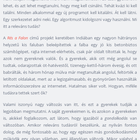
lehet, és azt lehet megtanulni, hogy meg kell csinálni. Tehát kvázi ki kell
találni. Minden alkalommal egy új programot kell kitalálni. Át kell látni.
Egy szerkezetet adni neki. Egy algoritmust kidolgozni vagy használni. Mi
itt a releváns tudás?
A
Rés a Falon
című projekt keretében Indiában egy nagyon hátrányos
helyzetű kis faluban beleépítettek a falba egy jó kis betonbiztos
számítógépet, rajta internet-elérhetés, csak pár oldalt tiltottak le, hogy
azok nem gyereknek valók. És a gyerekek, akik ott még angolul se
tudtak, odarajzottak öt-hatévestől, tizenegy-kettő-három évesig, és ott
babrálták, és három hónap múlva már megtanultak angolul, feltörték a
letiltott oldalakat, mert az a legizgalmasabb, és gyönyörűen használták
információszerzésre az internetet. Hatalmas siker volt. Hogyan, miféle
tudásra tettek szert ők?
Valami iszonyú nagy változás van itt, és ezt a gyerekek tudják a
legjobban megmutatni. A saját gyerekeimen is, és azokon a gyerekeken
is, akikkel foglalkozom, azt látom, hogy igazából a
gondolkodás
van
változóban. Amikor releváns tudásról beszélünk, az nyilván fontos
dolog, de még fontosabb az, hogy egy egészen más gondolkodásmód
működik egy olyan világban, ami állandóan változik. Mikor valahol a