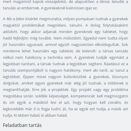
mert magamról kapok visszajelzést, de alapvetően a
társas tanulás
a
tanulás az embernek. A gyerekeknél különösen igaz ez.
A
Rés a falon
kísérlet megmutatta, milyen pompásan tudnak a gyerekek
maguktól problémákat megoldani, tanulni. A dolog folytatásaként
adódott, hogy akkor adjanak minden gyereknek egy tabletet, hogy
hadd fejlődjön még tovább. Nem működött. Egyedül nem tudta olyan
jól használni ugyanazt, amivel együtt nagyszerűen elboldogultak. Sok
mindenre lehet használni egy tabletet, de kiderült: a társas tanulás
nélkül nem hatékony a technika sem. A gyerekek tudják egymást a
legjobban tanítani, a társak tudnak a legjobban segíteni. Ráadásul ez a
tanulás szempontjából is nagyon hatékony, mert aki tanít, az tanul a
legtöbbet. Éppen mivel nagyon különbözőek a gyerekek, bizonyos
dolgokat, amiket egyes gyerekek már elég jól tudnak, a többinek is
megtaníthatják. Erre jók a projektek. Egy projekt vagy egy probléma
megoldása során sokféle képességet, kompetenciát kell megmozgatni
és ott egyik a másiktól lesi el azt, hogy hogyan kell csinálni, és
legközelebb már ő is fogja tudni. Jó, ha az egyik ezt tudja, a másik azt
tudja. Ki ebben halad, ki abban halad.
Feladatban tartás