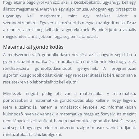
hogy akár a bagolyról van szó, akár a kecskebékáról, ugyanúgy kell egy
állatot megismerni. Mert van egy algoritmusa. Ahogyan egy országot is
ugyanúgy kell megismerni, mint egy másikat. Adott a
szempontrendszer. Egy verselemzésnek is megvan az algoritmusa. Ez az
a rendszer, amit meg kell adni a gyerekeknek. És minél jobb a vizuális
megjelenítés, annál jobban fogja segíteni a tanulást.
Matematikai gondolkodás
A rendszerben való gondolkodásra nevelést az is nagyon segíti, ha a
gyerekek az informatika és a robotika után érdeklődnek. Merthogy ezek
rendszerszerű gondolkodásmódot igényelnek. A programozás
algoritmikus gondolkodást kíván, egy rendszer átlátását kéri, és onnan a
részletekre való lebontásához kell eljutni.
Mindezek mögött pedig ott van a matematika. A matematika,
pontosabban a matematikai gondolkodás alap kellene, hogy legyen.
Nem a számolás, hanem a mintázatok levétele. Az informatikában
különböző nyelvek vannak, a matematika maga az ősnyelv. Itt megint
nem tényeket kell tanítani, hanem matematikai gondolkodást. És ez az,
ami segíti, hogy a gyerekek rendszerben, algoritmusok szerint tudjanak
mintázatokat találni, kidolgozni.