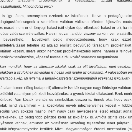
gyűrűző társadalmi problémáknak a kezelésében, amiket napjaink
pasztalhatunk. Mit gondolsz erről?
 is így látom, amennyiben ezeknek az iskoláknak, illetve a pedagógusokn
dagógusközösségnek a szemlélete valóban változna. Minden fejlesztés, móds
es marad, nem ér el lényegi hatást (sőt olykor épp ellenkező hatást ér el), ha n
götte valós szemléletváltás. Ha ez megvan, a többi viszonylag könnyen elsajátíth
 bevezethető. Egyébként pedig meggyőződésem, hogy csak ezze
emléletváltással lehetne az általad említett begyűrűző társadalmi problémákat
kolában kezelni. Illetve akkor nemcsak problémakezelés lenne, hanem a felnöve
nerációk felvértezése, képessé tevése a rájuk váró feladatok megoldására.
kan mondják, hogy az alternatív iskolák csak az elit kiváltságai, mert ezekben
kolákban a szülőknek anyagilag is hozzá kell járulni az oktatásoz. A valóságban e
nyaltabb a kép. Mi jellemzi a tanuló-összetétel szempontjából ezeket az iskolákat?
 általam ismert (főleg budapesti) alternatív iskolák nagyon nagy többsége valóban
szülőktől valamilyen pénzbeli hozzájárulást a gyerek iskolai ellátásáért. Ezek mér
lönböző. Van köztük jelentős és szimbolikus összeg is. Ennek oka, hogy ezek
kolák mind valamilyen – a közoktatás egyéb intézményeihez képest – többlet
eciális vagy sokszor máshol nem (vagy csak névlegesen) létező ellátást adna
erekeknek. Ez pedig több pénzbe kerül az iskolának is. Amióta szinte csak un
lyázatok vannak, amikben az oktatásban kizárólag fejlesztésre lehet pályázni,
kolák kényszerhelyzetbe kerültek. Mivel Magyarországon érdemi mecenatúra (m