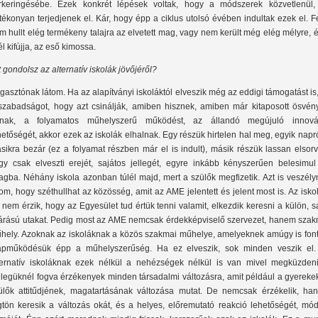
rkeringésébe. Ezek konkrét lépések voltak, hogy a módszerek közvetlenül,
tékonyan terjedjenek el. Kár, hogy épp a ciklus utolsó évében indultak ezek el. F
m hullt elég termékeny talajra az elvetett mag, vagy nem került még elég mélyre, 
él kifújja, az eső kimossa.
t gondolsz az alternatív iskolák jövőjéről?
gasztónak látom. Ha az alapítványi iskoláktól elveszik még az eddigi támogatást is
szabadságot, hogy azt csinálják, amiben hisznek, amiben már kitaposott ösvén
rnak, a folyamatos műhelyszerű működést, az állandó megújuló innová
hetőségét, akkor ezek az iskolák elhalnak. Egy részük hirtelen hal meg, egyik napr
sikra bezár (ez a folyamat részben már el is indult), másik részük lassan elsor
gy csak elveszti erejét, sajátos jellegét, egyre inkább kényszerűen belesimul
lagba. Néhány iskola azonban túlél majd, mert a szülők megfizetik. Azt is veszél
tom, hogy széthullhat az közösség, amit az AME jelentett és jelent most is. Az isko
 nem érzik, hogy az Egyesület tud értük tenni valamit, elkezdik keresni a külön, s
járású utakat. Pedig most az AME nemcsak érdekképviselő szervezet, hanem szak
hely. Azoknak az iskoláknak a közös szakmai műhelye, amelyeknek amúgy is font
apműködésük épp a műhelyszerűség. Ha ez elveszik, sok minden veszik el.
ternatív iskoláknak ezek nélkül a nehézségek nélkül is van mivel megküzdeni
llegüknél fogva érzékenyek minden társadalmi változásra, amit például a gyereke
ülők attitűdjének, magatartásának változása mutat. De nemcsak érzékelik, ha
gtön keresik a változás okát, és a helyes, előremutató reakció lehetőségét, mód