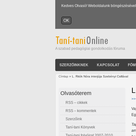
Kedves Olvasó! Weboldalunk böngészésével Ön
A szabad pedagógiai gondolkodás fóruma
SZERZŐINKNEK
KAPCSOLAT
FŐM
Címlap
» L. Ritók Nóra interjúja Szebényi Csillával
Jelenlegi hely
L
Olvasóterem
>>
RSS – cikkek
Va
RSS – kommentek
Eg
Szerzőink
Ta
Taní-tani Könyvek
am
Taní-tani folyóirat 2007-2010