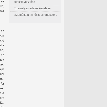
 és
funkcióvesztése
élő,
Személyes adatok kezelése
és a
Szolgálja a minősítési rendszer...
, és
yen
ció
ól a
vad,
 az
ynek
lák,
aját
mai
os,
 Az
ük.
k, a
nem
ját,