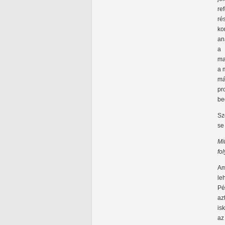
re
ré
ko
an
a 
ma
a 
má
pr
be
Sz
se 
Mi
fo
Am
le
Pé
az
is
az