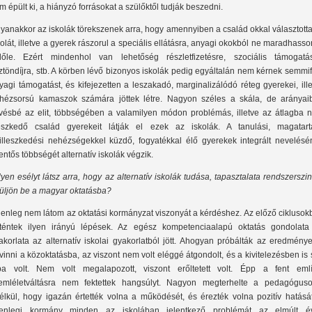
m épült ki, a hiányzó forrásokat a szülőktől tudják beszedni.
yanakkor az iskolák törekszenek arra, hogy amennyiben a család okkal választott
kolát, illetve a gyerek rászorul a speciális ellátásra, anyagi okokból ne maradhasso
lőle. Ezért mindenhol van lehetőség részletfizetésre, szociális támogatás
ztöndíjra, stb. A körben lévő bizonyos iskolák pedig egyáltalán nem kérnek semmi
yagi támogatást, és kifejezetten a leszakadó, marginalizálódó réteg gyerekei, ill
hézsorsú kamaszok számára jöttek létre. Nagyon széles a skála, de arányai
vésbé az elit, többségében a valamilyen módon problémás, illetve az átlagba 
leszkedő család gyerekeit látják el ezek az iskolák. A tanulási, magatartá
illeszkedési nehézségekkel küzdő, fogyatékkal élő gyerekek integrált nevelésé
lentős többségét alternatív iskolák végzik.
lyen esélyt látsz arra, hogy az alternatív iskolák tudása, tapasztalata rendszerszi
üljön be a magyar oktatásba?
lenleg nem látom az oktatási kormányzat viszonyát a kérdéshez. Az előző cikluso
rténtek ilyen irányú lépések. Az egész kompetenciaalapú oktatás gondolata
akorlata az alternatív iskolai gyakorlatból jött. Ahogyan próbálták az eredmény
vinni a közoktatásba, az viszont nem volt eléggé átgondolt, és a kivitelezésben is
ba volt. Nem volt megalapozott, viszont erőltetett volt. Épp a fent említ
emléletváltásra nem fektettek hangsúlyt. Nagyon megterhelte a pedagóguso
élkül, hogy igazán értették volna a működését, és érezték volna pozitív hatását
lenlegi kormány minden az iskolában jelentkező problémát az elmúlt é