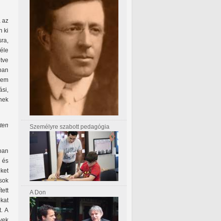
a az
n ki
ra,
féle
etve
ban
nem
si,
nek
nten
Személyre szabott pedagógia
kban
 és
eket
 sok
ett
A Don
kat
. A
vek