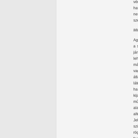
vé
ha
ne
sz
Mi
Ag
a 
já
le
má
va
át
lá
ha
ki
mű
al
al
Je
sz
rö