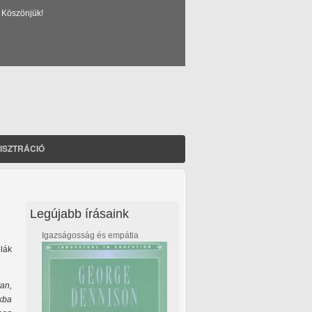
 Köszönjük!
ISZTRÁCIÓ
Legújabb írásaink
Igazságosság és empátia
olák
tan,
ákba