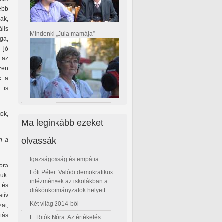
tebb
nak,
lis
Mindenki „Jula mamája”
ága,
 jó
, az
szen
k a
 is
tok,
Ma leginkább ezeket
olvassák
n a
Igazságosság és empátia
ora
Fóti Péter: Valódi demokratikus
uk.
intézmények az iskolákban a
 és
diákönkormányzatok helyett
atív
Két világ 2014-ből
zat,
atás
L. Ritók Nóra: Az értékelés