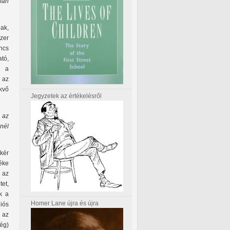
ban
ak,
zer
incs
ató,
l a
 az
kvő
Jegyzetek az értékelésről
 az
nnél
 kér
téke
 az
et,
k a
Homer Lane újra és újra
iós
 az
ég)