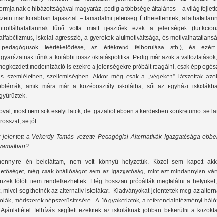
formjainak elhibázottságával magyaráz, pedig a többsége általános – a világ fejlet
szein már korábban tapasztalt – társadalmi jelenség. Érthetetlennek, átláthatatlan
ntrollálhatatlannak tűnő volta miatt ijesztőek ezek a jelenségek (funkcioná
alfabétizmus, iskolai agresszió, a gyerekek alulmotiváltsága, és motiválhatatlans
pedagógusok leértékelődése, az értékrend felborulása stb.), és ezért
gyarázatnak tűnik a korábbi rossz oktatáspolitika. Pedig már azok a változtatások
megkezdett modernizáció is ezekre a jelenségekre próbált reagálni, csak épp egé
s szemléletben, szellemiségben. Akkor még csak a „végeken” látszottak azo
oblémák, amik mára már a középosztály iskoláiba, sőt az egyházi iskolákba
gyűrűztek.
óval, most nem sok esélyt látok, de igazából ebben a kérdésben konkrétumot se lá
rosszat, se jót.
t jelentett a Vekerdy Tamás vezette Pedagógiai Alternatívák Igazgatósága ebbe
lyamatban?
ennyire én beleláttam, nem volt könnyű helyzetük. Közel sem kapott akk
hetőséget, még csak önállóságot sem az Igazgatóság, mint azt mindannyian várt
nzek fölött nem rendelkezhettek. Elég hosszan próbálták megtalálni a helyüket,
t, mivel segíthetnék az alternatív iskolákat. Kiadványokat jelentettek meg az altern
kolák, módszerek népszerűsítésére. A Jó gyakorlatok, a referenciaintézményi háló
 Ajánlattételi felhívás segített ezeknek az iskoláknak jobban bekerülni a közokt