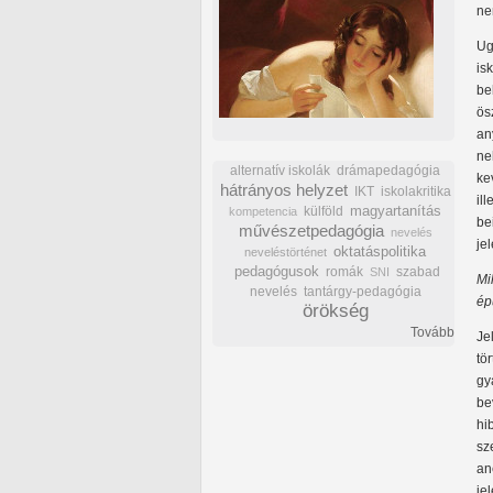
ne
Ug
is
be
ös
an
ne
alternatív iskolák
drámapedagógia
ke
hátrányos helyzet
IKT
iskolakritika
il
külföld
magyartanítás
kompetencia
be
művészetpedagógia
nevelés
je
oktatáspolitika
neveléstörténet
pedagógusok
romák
szabad
SNI
Mi
nevelés
tantárgy-pedagógia
ép
örökség
Tovább
Je
tö
gy
be
hi
sz
an
je