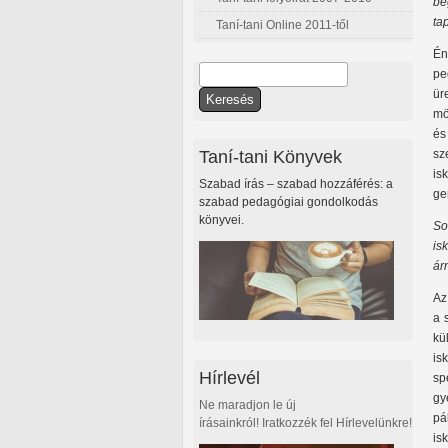
be
ta
Taní-tani Online 2011-től
Én
Keresés
pe
Keresés űrlap
ür
mö
és
Taní-tani Könyvek
sz
is
Szabad írás – szabad hozzáférés: a
ge
szabad pedagógiai gondolkodás
könyvei.
So
is
ár
Az
a 
kü
is
Hírlevél
sp
gy
Ne maradjon le új
pá
írásainkról! Iratkozzék fel Hírlevelünkre!
is