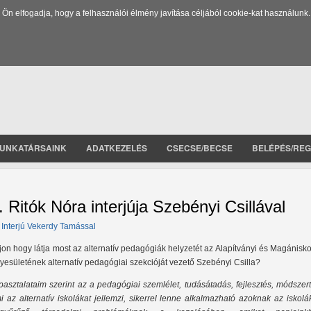
 elfogadja, hogy a felhasználói élmény javítása céljából cookie-kat használunk.
UNKATÁRSAINK
ADATKEZELÉS
CSECSE/BECSE
BELÉPÉS/REG
. Ritók Nóra interjúja Szebényi Csillával
 Interjú Vekerdy Tamással
jon hogy látja most az alternatív pedagógiák helyzetét az Alapítványi és Magánisk
yesületének alternatív pedagógiai szekcióját vezető Szebényi Csilla?
pasztalataim szerint az a pedagógiai szemlélet, tudásátadás, fejlesztés, módszer
i az alternatív iskolákat jellemzi, sikerrel lenne alkalmazható azoknak az iskol