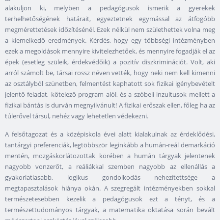
alakuljon ki, melyben a pedagógusok ismerik a gyerekek
terhelhetőségének határait, egyeztetnek egymással az átfogóbb
megmérettetések időzítésénél. Ezek nélkül nem születhettek volna meg
a kiemelkedő eredmények. Kérdés, hogy egy többségi intézményben
ezek a megoldások mennyire kivitelezhetőek, és mennyire fogadják el az
épek (esetleg szüleik, érdekvédőik) a pozitív diszkriminációt. Volt, aki
arról számolt be, társai rossz néven vették, hogy neki nem kell kimenni
az osztályból szünetben, felmentést kaphatott sok fizikai igénybevételt
jelentő feladat, kötelező program alól, és a szóbeli inzultusok mellett a
fizikai bántás is durván megnyilvánult! A fizikai erőszak ellen, főleg ha az
túlerővel társul, nehéz vagy lehetetlen védekezni.
A felsőtagozat és a középiskola évei alatt kialakulnak az érdeklődési,
tantárgyi preferenciák, legtöbbször leginkább a humán-reál demarkáció
mentén, mozgáskorlátozottak körében a humán tárgyak jelentenek
nagyobb vonzerőt, a reáliákkal szemben nagyobb az ellenállás a
gyakorlatiasabb, logikus gondolkodás nehezítettsége a
megtapasztalások hiánya okán. A szegregált intézményekben sokkal
természetesebben kezelik a pedagógusok ezt a tényt, és a
természettudományos tárgyak, a matematika oktatása során bevált