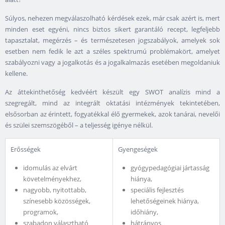
Súlyos, nehezen megválaszolható kérdések ezek, már csak azért is, mert
minden eset egyéni, nincs biztos sikert garantáló recept, legfeljebb
tapasztalat, megérzés – és természetesen jogszabályok, amelyek sok
esetben nem fedik le azt a széles spektrumú problémakört, amelyet
szabályozni vagy a jogalkotás és a jogalkalmazás esetében megoldaniuk
kellene.
Az áttekinthetőség kedvéért készült egy SWOT analízis mind a
szegregált, mind az integrált oktatási intézmények tekintetében,
elsősorban az érintett, fogyatékkal élő gyermekek, azok tanárai, nevelői
és szülei szemszögéből – a teljesség igénye nélkül.
Erősségek
Gyengeségek
idomulás az elvárt
gyógypedagógiai jártasság
követelményekhez,
hiánya,
nagyobb, nyitottabb,
speciális fejlesztés
színesebb közösségek,
lehetőségeinek hiánya,
programok,
időhiány,
szabadon választható
hátrányos