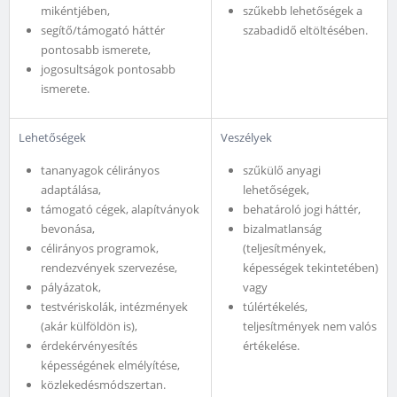
mikéntjében,
szűkebb lehetőségek a
segítő/támogató háttér
szabadidő eltöltésében.
pontosabb ismerete,
jogosultságok pontosabb
ismerete.
Lehetőségek
Veszélyek
tananyagok célirányos
szűkülő anyagi
adaptálása,
lehetőségek,
támogató cégek, alapítványok
behatároló jogi háttér,
bevonása,
bizalmatlanság
célirányos programok,
(teljesítmények,
rendezvények szervezése,
képességek tekintetében)
pályázatok,
vagy
testvériskolák, intézmények
túlértékelés,
(akár külföldön is),
teljesítmények nem valós
érdekérvényesítés
értékelése.
képességének elmélyítése,
közlekedésmódszertan.