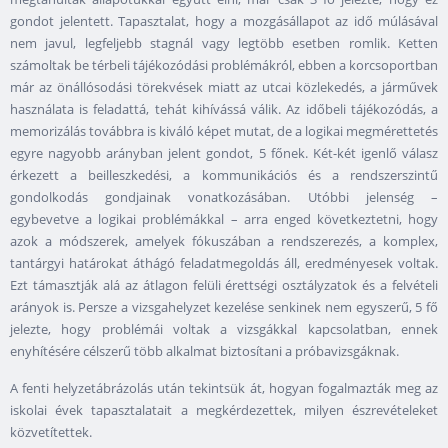
gondot jelentett. Tapasztalat, hogy a mozgásállapot az idő múlásával
nem javul, legfeljebb stagnál vagy legtöbb esetben romlik. Ketten
számoltak be térbeli tájékozódási problémákról, ebben a korcsoportban
már az önállósodási törekvések miatt az utcai közlekedés, a járművek
használata is feladattá, tehát kihívássá válik. Az időbeli tájékozódás, a
memorizálás továbbra is kiváló képet mutat, de a logikai megmérettetés
egyre nagyobb arányban jelent gondot, 5 főnek. Két-két igenlő válasz
érkezett a beilleszkedési, a kommunikációs és a rendszerszintű
gondolkodás gondjainak vonatkozásában. Utóbbi jelenség –
egybevetve a logikai problémákkal – arra enged következtetni, hogy
azok a módszerek, amelyek fókuszában a rendszerezés, a komplex,
tantárgyi határokat áthágó feladatmegoldás áll, eredményesek voltak.
Ezt támasztják alá az átlagon felüli érettségi osztályzatok és a felvételi
arányok is. Persze a vizsgahelyzet kezelése senkinek nem egyszerű, 5 fő
jelezte, hogy problémái voltak a vizsgákkal kapcsolatban, ennek
enyhítésére célszerű több alkalmat biztosítani a próbavizsgáknak.
A fenti helyzetábrázolás után tekintsük át, hogyan fogalmazták meg az
iskolai évek tapasztalatait a megkérdezettek, milyen észrevételeket
közvetítettek.