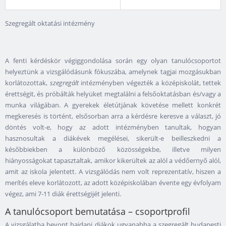
Szegregált oktatási intézmény
A fenti kérdéskör végiggondolása során egy olyan tanulócsoportot
helyeztünk a vizsgálódásunk fókuszába, amelynek tagjai mozgásukban
korlátozottak,
szegregált
intézményben végezték a középiskolát, tettek
érettségit, és próbálták helyüket megtalálni a felsőoktatásban és/vagy a
munka világában. A gyerekek életútjának követése mellett konkrét
megkeresés is történt, elsősorban arra a kérdésre keresve a választ, jó
döntés volt-e, hogy az adott intézményben tanultak, hogyan
hasznosultak a diákévek megélései, sikerült-e beilleszkedni a
későbbiekben a különböző közösségekbe, illetve milyen
hiányosságokat tapasztaltak, amikor kikerültek az alól a védőernyő alól,
amit az iskola jelentett. A vizsgálódás nem volt reprezentatív, hiszen a
merítés eleve korlátozott, az adott középiskolában évente egy évfolyam
végez, ami 7-11 diák érettségijét jelenti.
A tanulócsoport bemutatása – csoportprofil
A vizsgálatba bevont hajdani diákok ugyanabba a szegregált budapesti