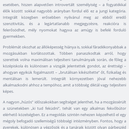
esetében, hiszen alapvetően introvertált személyiség – a fogyatékkal
élők között sokkal nagyobb arányban fordul elő ez a jungi kategória.
Integrált közegben erősebben nyilvánul meg az ebből eredő
szenzitivitás, és a legártatlanabb megjegyzésre, reakcióra is
felerősödhet, mély nyomokat hagyva az amúgy is befelé forduló
gyermekben.
Problémát okozhat az állóképesség hiánya is, sokkal fáradékonyabbak a
mozgásukban korlátozottak. Többen panaszkodtak arról, hogy
szerettek volna maximálisan teljesíteni tanulmányaik során, de főleg a
középiskola és különösen a vizsgák jelentettek gondot, az érettségi –
ahogyan egyikük fogalmazott – „brutálisan kikészítette” őt, fizikailag és
mentálisan is lemerült. Integrált környezetben jóval nehezebb
alkalmazkodni ahhoz a tempóhoz, amit a többség diktál vagy teljesíteni
képes.
A nagyon „húzós” időszakokban segítséget jelenthet, ha a mozgássérült
a szünetekben „ki tud feküdni”, tehát van egy alkalmas fekvőbútor
elérhető közelségben. Ez a megoldás szintén nehezen képzelhető el egy
mégoly befogadó szellemiségű többségi intézményben. Fontos, hogy a
gyerekek, különösen a végzősök és a tanáraik között olyan párbeszéd