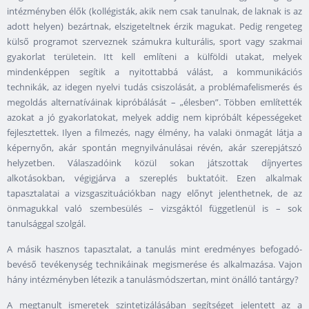
intézményben élők (kollégisták, akik nem csak tanulnak, de laknak is az
adott helyen) bezártnak, elszigeteltnek érzik magukat. Pedig rengeteg
külső programot szerveznek számukra kulturális, sport vagy szakmai
gyakorlat területein. Itt kell említeni a külföldi utakat, melyek
mindenképpen segítik a nyitottabbá válást, a kommunikációs
technikák, az idegen nyelvi tudás csiszolását, a problémafelismerés és
megoldás alternatíváinak kipróbálását – „élesben”. Többen említették
azokat a jó gyakorlatokat, melyek addig nem kipróbált képességeket
fejlesztettek. Ilyen a filmezés, nagy élmény, ha valaki önmagát látja a
képernyőn, akár spontán megnyilvánulásai révén, akár szerepjátszó
helyzetben. Válaszadóink közül sokan játszottak díjnyertes
alkotásokban, végigjárva a szereplés buktatóit. Ezen alkalmak
tapasztalatai a vizsgaszituációkban nagy előnyt jelenthetnek, de az
önmagukkal való szembesülés – vizsgáktól függetlenül is – sok
tanulsággal szolgál.
A másik hasznos tapasztalat, a tanulás mint eredményes befogadó-
bevéső tevékenység technikáinak megismerése és alkalmazása. Vajon
hány intézményben létezik a tanulásmódszertan, mint önálló tantárgy?
A megtanult ismeretek szintetizálásában segítséget jelentett az a