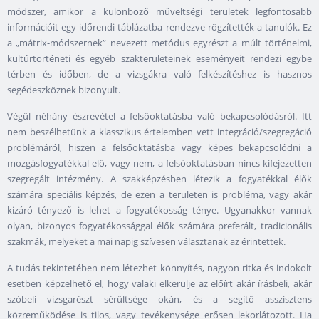
módszer, amikor a különböző műveltségi területek legfontosabb
információit egy időrendi táblázatba rendezve rögzítették a tanulók. Ez
a „mátrix-módszernek” nevezett metódus egyrészt a múlt történelmi,
kultúrtörténeti és egyéb szakterületeinek eseményeit rendezi egybe
térben és időben, de a vizsgákra való felkészítéshez is hasznos
segédeszköznek bizonyult.
Végül néhány észrevétel a felsőoktatásba való bekapcsolódásról. Itt
nem beszélhetünk a klasszikus értelemben vett integráció/szegregáció
problémáról, hiszen a felsőoktatásba vagy képes bekapcsolódni a
mozgásfogyatékkal elő, vagy nem, a felsőoktatásban nincs kifejezetten
szegregált intézmény. A szakképzésben létezik a fogyatékkal élők
számára speciális képzés, de ezen a területen is probléma, vagy akár
kizáró tényező is lehet a fogyatékosság ténye. Ugyanakkor vannak
olyan, bizonyos fogyatékossággal élők számára preferált, tradicionális
szakmák, melyeket a mai napig szívesen választanak az érintettek.
A tudás tekintetében nem létezhet könnyítés, nagyon ritka és indokolt
esetben képzelhető el, hogy valaki elkerülje az előírt akár írásbeli, akár
szóbeli vizsgarészt sérültsége okán, és a segítő asszisztens
közreműködése is tilos, vagy tevékenysége erősen lekorlátozott. Ha