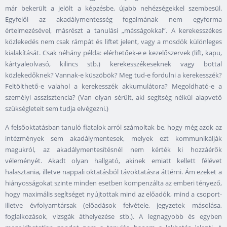
már bekerült a jelölt a képzésbe, újabb nehézségekkel szembesül.
Egyfelől az akadálymentesség fogalmának nem egyforma
értelmezésével, másrészt a tanulási „másságokkal”. A kerekesszékes
közlekedés nem csak rámpát és liftet jelent, vagy a mosdók különleges
kialakítását. Csak néhány példa: elérhetőek-e e kezelőszervek (lift, kapu,
kártyaleolvasó, kilincs stb.) kerekesszékeseknek vagy bottal
közlekedőknek? Vannak-e küszöbök? Meg tud-e fordulni a kerekesszék?
Feltölthető-e valahol a kerekesszék akkumulátora? Megoldható-e a
személyi asszisztencia? (Van olyan sérült, aki segítség nélkül alapvető
szükségleteit sem tudja elvégezni.)
A felsőoktatásban tanuló fiatalok arról számoltak be, hogy még azok az
intézmények sem akadálymentesek, melyek ezt kommunikálják
magukról, az akadálymentesítésnél nem kérték ki hozzáérők
véleményét. Akadt olyan hallgató, akinek emiatt kellett félévet
halasztania, illetve nappali oktatásból távoktatásra áttérni. Ám ezeket a
hiányosságokat szinte minden esetben kompenzálta az emberi tényező,
hogy maximális segítséget nyújtottak mind az előadók, mind a csoport-
illetve évfolyamtársak (előadások felvétele, jegyzetek másolása,
foglalkozások, vizsgák áthelyezése stb.). A legnagyobb és egyben