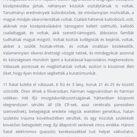
középiskolába jártak, néhányan közülük osztálytársak is voltak.
Tanulmányi eredményeik különbözőek, de mindannyian motiváltak, a
maguk módján sikerorientáltak voltak. Családi hátterük különböző, volt,
akiknek már középiskolásként támogatni kellett széthulló, kallódó
családtagjait, és voltak, akik szerető-támogató, áldozatos famíliát
tudhattak maguk mögött. Voltak köztük kollégisták és bejárók, voltak,
akiket a szülők hoztak-vittek, és voltak önállóan közlekedők.
Valamennyien sikeres érettségi vizsgát tettek, és mindegyikük azonnal
és készségesen mondott igent a kutatással kapcsolatos megkeresésre.
Válaszaik pontosak és megbízhatóak voltak, ezúton is köszönet illeti
őket, hogy ilyen módon segítették a kutatómunkát.
11 fiatal küldte el válaszait, 6 fiú és 5 lány, koruk 21 és 25 év között
szóródik. Öten élnek a fővárosban, hárman nagyvárosban és hárman
vidéken. Hét ifjú mozgáskorlátozottságának hátterében központi
idegrendszeri sérülés áll (ők CP-sek, azaz cerebralis paresisben
szenvednek), betegségük eredete négyük esetében genetikus, hatan
születési trauma következtében sérültek, és egy közülük születését
követően betegedett meg. Ép állapotról senkinek nincs emléke. Három
fiatal elektromos (passzív) kerekesszékkel tud helyet változtatni,