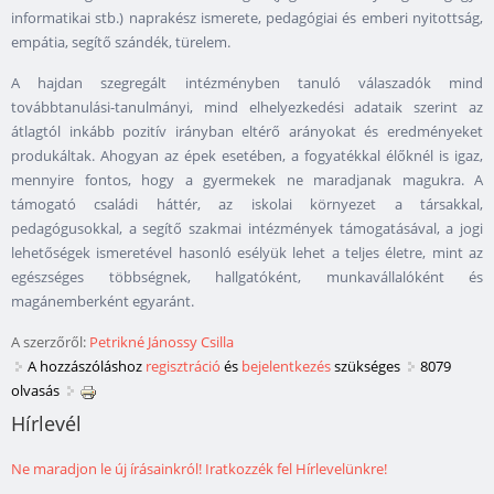
informatikai stb.) naprakész ismerete, pedagógiai és emberi nyitottság,
empátia, segítő szándék, türelem.
A hajdan szegregált intézményben tanuló válaszadók mind
továbbtanulási-tanulmányi, mind elhelyezkedési adataik szerint az
átlagtól inkább pozitív irányban eltérő arányokat és eredményeket
produkáltak. Ahogyan az épek esetében, a fogyatékkal élőknél is igaz,
mennyire fontos, hogy a gyermekek ne maradjanak magukra. A
támogató családi háttér, az iskolai környezet a társakkal,
pedagógusokkal, a segítő szakmai intézmények támogatásával, a jogi
lehetőségek ismeretével hasonló esélyük lehet a teljes életre, mint az
egészséges többségnek, hallgatóként, munkavállalóként és
magánemberként egyaránt.
A szerzőről:
Petrikné Jánossy Csilla
A hozzászóláshoz
regisztráció
és
bejelentkezés
szükséges
8079
olvasás
Hírlevél
Ne maradjon le új írásainkról! Iratkozzék fel Hírlevelünkre!