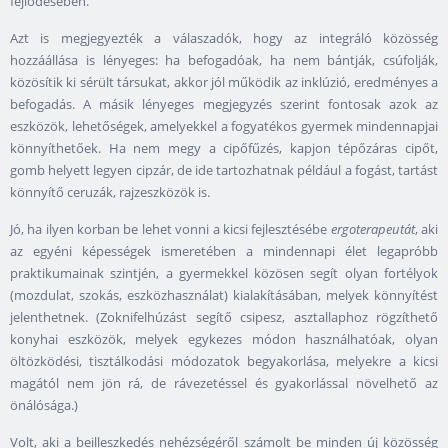
fejlődésében.
Azt is megjegyezték a válaszadók, hogy az integráló közösség
hozzáállása is lényeges: ha befogadóak, ha nem bántják, csúfolják,
közösítik ki sérült társukat, akkor jól működik az inklúzió, eredményes a
befogadás. A másik lényeges megjegyzés szerint fontosak azok az
eszközök, lehetőségek, amelyekkel a fogyatékos gyermek mindennapjai
könnyíthetőek. Ha nem megy a cipőfűzés, kapjon tépőzáras cipőt,
gomb helyett legyen cipzár, de ide tartozhatnak például a fogást, tartást
könnyítő ceruzák, rajzeszközök is.
Jó, ha ilyen korban be lehet vonni a kicsi fejlesztésébe
ergoterapeutát
, aki
az egyéni képességek ismeretében a mindennapi élet legapróbb
praktikumainak szintjén, a gyermekkel közösen segít olyan fortélyok
(mozdulat, szokás, eszközhasználat) kialakításában, melyek könnyítést
jelenthetnek. (Zoknifelhúzást segítő csipesz, asztallaphoz rögzíthető
konyhai eszközök, melyek egykezes módon használhatóak, olyan
öltözködési, tisztálkodási módozatok begyakorlása, melyekre a kicsi
magától nem jön rá, de rávezetéssel és gyakorlással növelhető az
önálósága.)
Volt, aki a beilleszkedés nehézségéről számolt be minden új közösség