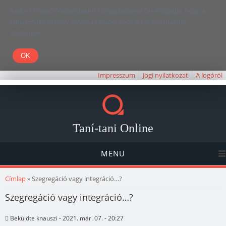
Kedves Olvasó! Weboldalunk böngészésével Ön elfogadja, hogy a
felhasználói élmény javítása céljából cookie-kat használunk.
Köszönjük!
Impresszum
Jogi nyilatkozat
A logóról
Taní-tani Online
MENU
Jelenlegi hely
Címlap
» Szegregáció vagy integráció…?
Szegregáció vagy integráció…?
Beküldte
knauszi
- 2021. már. 07. - 20:27