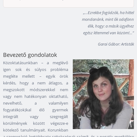
„…Ezrekbe fogódzók, ha hittel
mondanánk, mint ők odafönn
élik, hogy: a másik ügyéhez
egész létemmel van közöm!…”
Garai Gábor: Artisták
Bevezető gondolatok
Közoktatásunkban – a meglévő
igen sok és súlyos probléma
megléte mellett – egyik örök
kérdés, hogy a nem átlagos, a
megszokott módszerekkel nem
vagy nem hatékonyan oktatható,
nevelhető, a valamilyen
fogyaték(ok)kal élő gyermek
integrált vagy szegregált
körülmények között végezze-e
kötelező tanulmányait. Korunkban
a szegregáció legtöbbször szitokszónak számít, és a negatív megítélése