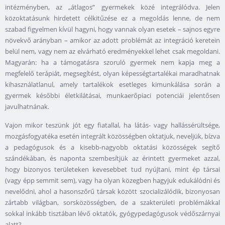
intézményben, az „átlagos” gyermekek közé integrálódva. Jelen
közoktatásunk hirdetett célkitűzése ez a megoldás lenne, de nem
szabad figyelmen kívül hagyni, hogy vannak olyan esetek – sajnos egyre
növekvő arányban – amikor az adott problémát az integráció keretein
belül nem, vagy nem az elvárható eredményekkel lehet csak megoldani.
Magyarán: ha a támogatásra szoruló gyermek nem kapja meg a
megfelelő terápiát, megsegítést, olyan képességtartalékai maradhatnak
kihasználatlanul, amely tartalékok esetleges kimunkálása során a
gyermek későbbi életkilátásai, munkaerőpiaci potenciái jelentősen
javulhatnának.
Vajon mikor teszünk jót egy fiatallal, ha látás- vagy hallássérültsége,
mozgásfogyatéka esetén integrált közösségben oktatjuk, neveljük, bízva
a pedagógusok és a kisebb-nagyobb oktatási közösségek segítő
szándékában, és naponta szembesítjük az érintett gyermeket azzal,
hogy bizonyos területeken kevesebbet tud nyújtani, mint ép társai
(vagy épp semmit sem), vagy ha olyan közegben hagyjuk edukálódni és
nevelődni, ahol a hasonszőrű társak között szocializálódik, bizonyosan
zártabb világban, sorsközösségben, de a szakterületi problémákkal
sokkal inkább tisztában lévő oktatók, gyógypedagógusok védőszárnyai
alatt?