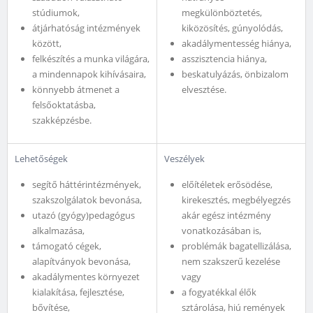
stúdiumok,
megkülönböztetés,
átjárhatóság intézmények
kiközösítés, gúnyolódás,
között,
akadálymentesség hiánya,
felkészítés a munka világára,
asszisztencia hiánya,
a mindennapok kihívásaira,
beskatulyázás, önbizalom
könnyebb átmenet a
elvesztése.
felsőoktatásba,
szakképzésbe.
Lehetőségek
Veszélyek
segítő háttérintézmények,
előítéletek erősödése,
szakszolgálatok bevonása,
kirekesztés, megbélyegzés
utazó (gyógy)pedagógus
akár egész intézmény
alkalmazása,
vonatkozásában is,
támogató cégek,
problémák bagatellizálása,
alapítványok bevonása,
nem szakszerű kezelése
akadálymentes környezet
vagy
kialakítása, fejlesztése,
a fogyatékkal élők
bővítése,
sztárolása, hiú remények