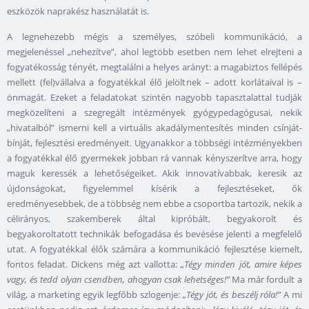
eszközök naprakész használatát is.
A legnehezebb mégis a személyes, szóbeli kommunikáció, a
megjelenéssel „nehezítve”, ahol legtöbb esetben nem lehet elrejteni a
fogyatékosság tényét, megtalálni a helyes arányt: a magabiztos fellépés
mellett (fel)vállalva a fogyatékkal élő jelöltnek – adott korlátaival is –
önmagát. Ezeket a feladatokat szintén nagyobb tapasztalattal tudják
megközelíteni a szegregált intézmények gyógypedagógusai, nekik
„hivatalból” ismerni kell a virtuális akadálymentesítés minden csínját-
bínját, fejlesztési eredményeit. Ugyanakkor a többségi intézményekben
a fogyatékkal élő gyermekek jobban rá vannak kényszerítve arra, hogy
maguk keressék a lehetőségeiket. Akik innovatívabbak, keresik az
újdonságokat, figyelemmel kísérik a fejlesztéseket, ők
eredményesebbek, de a többség nem ebbe a csoportba tartozik, nekik a
célirányos, szakemberek által kipróbált, begyakorolt és
begyakoroltatott technikák befogadása és bevésése jelenti a megfelelő
utat. A fogyatékkal élők számára a kommunikáció fejlesztése kiemelt,
fontos feladat. Dickens még azt vallotta:
„Tégy minden jót, amire képes
vagy, és tedd olyan csendben, ahogyan csak lehetséges!”
Ma már fordult a
világ, a marketing egyik legfőbb szlogenje:
„Tégy jót, és beszélj róla!”
A mi