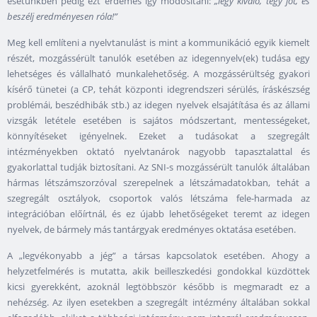
esetünkben pedig ezt érdemes így módosítani:
„légy kiváló, tégy jót, és
beszélj eredményesen róla!”
Meg kell említeni a nyelvtanulást is mint a kommunikáció egyik kiemelt
részét, mozgássérült tanulók esetében az idegennyelv(ek) tudása egy
lehetséges és vállalható munkalehetőség. A mozgássérültség gyakori
kísérő tünetei (a CP, tehát központi idegrendszeri sérülés, íráskészség
problémái, beszédhibák stb.) az idegen nyelvek elsajátítása és az állami
vizsgák letétele esetében is sajátos módszertant, mentességeket,
könnyítéseket igényelnek. Ezeket a tudásokat a szegregált
intézményekben oktató nyelvtanárok nagyobb tapasztalattal és
gyakorlattal tudják biztosítani. Az SNI-s mozgássérült tanulók általában
hármas létszámszorzóval szerepelnek a létszámadatokban, tehát a
szegregált osztályok, csoportok valós létszáma fele-harmada az
integrációban előírtnál, és ez újabb lehetőségeket teremt az idegen
nyelvek, de bármely más tantárgyak eredményes oktatása esetében.
A „legvékonyabb a jég” a társas kapcsolatok esetében. Ahogy a
helyzetfelmérés is mutatta, akik beilleszkedési gondokkal küzdöttek
kicsi gyerekként, azoknál legtöbbször később is megmaradt ez a
nehézség. Az ilyen esetekben a szegregált intézmény általában sokkal