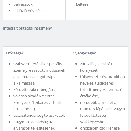
pályázatok,
keltése.
inklúzió növelése.
Integrált oktatási intézmény
Erősségek
Gyengeségek
szakszerű terápiák, speciális,
zárt világ, idealizált
személyre szabott módszerek
környezet,
alkalmazása, ergoterápia
túlkényeztetés, burokban
alkalmazása,
nevelés, túldícsérés,
képzett szakembergárda,
teljesítmények nem valós
valósan akadálymentes
értékelése,
környezet (fizikai és virtuális
nehezebb átmenet a
értelemben),
munka világába és/vagy a
asszisztencia, segítő eszközök,
felsőoktatásba,
nagyobb szabadság az
szakképzésbe,
elvárások teljesítésének
önbizalom csökkenése,