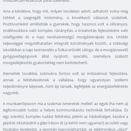
módszertani eszköztár jóval szélesebb.
Arra a kérdésre, hogy mit, milyen területen adott, adhatott volna még
többet a szegregált intézmény, a következő válaszok születtek.
Pozitívumként említették a gyerekek, hogy hasznos volt a célirányos,
önállósodásra való komplex ráirányítás, a kreativitás fejlesztésére való
odafigyelés és a napi rendszerességű mozgásterápiás óra. Utóbbi
teljességgel megoldhatatlan integrált körülmények között, a többségi
iskolákban a napi testnevelés a fizikai erőnlét záloga, de a mozgásnevelő
gyógypedagógusok által nyújtott, speciális, személyre szabott
mozgásfejlesztés gyakorlatilag nem kivitelezhető.
Kiemelték továbbá, számukra fontos volt az önbizalmuk fejlesztése,
annak a feltételezésnek a vállalása, hogy ugyanolyan szellemi
teljesítményre képesek, mint ép társaik, legfeljebb az energiabefektetés
nagyobb.
A munkaerőpiacon ma a szakmai ismeretek mellett az egyik (ha nem a)
legfontosabb tudás: a helyes kommunikációs technikák birtoklása. Ez
egy sokrétű, komplex tudást feltételez, jelenti az írásbeliséget, kezdve a
gépírás oktatásától a gépi íráson át (a kettő nem ugyanaz!) az üzleti vagy
hivatalos levelezést, a spontán kapcsolattartást, az elektronikus „okos”