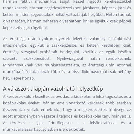
hárman (aktív) mechanikus (saját kézzel hajtott) kerekesszékkel
rendelkeznek, hárman segédeszközzel (bot, járókeret) képesek járni és
ketten minden segédeszköz nélkül változtatják helyüket. Heten tudnak
olvashatóan, hárman nehezen olvashatóan írni és egyikük csak géppel
képes szöveget rögzíteni.
Az érettségi után nyolcan nyertek felvételt valamely felsőoktatási
intézménybe, egyikük a szakképzésbe, és ketten kezdetben csak
érettségi vizsgával próbáltak boldogulni, közülük az egyik később
szerzett szakképesítést. Nyelvvizsgával hatan rendelkeznek.
Mindannyiuknak van munkatapasztalata, az érettségi után azonnal
munkába álló fiataloknak több év, a friss diplomásoknál csak néhány
hét, illetve hónap.
A válaszok alapján vázolható helyzetkép
A kérdések külön kezelték az óvódás, a kisiskolás, a felső tagozatos és a
középiskolás éveket, bár az erre vonatkozó kérdések több esetben
összevontak voltak, ennek oka, hogy a megkérdezettek többsége az
adott intézményben végezte általános és középiskolai tanulmányait is.
A kérdések – igaz, érintőlegesen – a felsőoktatással és a
munkavállalással kapcsolatban is érdeklődtek.