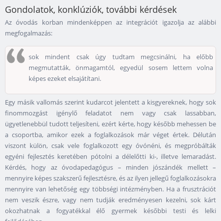
Gondolatok, konklúziók, további kérdések
Az óvodás korban mindenképpen az integrációt igazolja az alábbi
megfogalmazás:
sok mindent csak úgy tudtam megcsinálni, ha előbb
megmutatták, önmagamtól, egyedül sosem lettem volna
képes ezeket elsajátítani.
Egy másik vallomás szerint kudarcot jelentett a kisgyereknek, hogy sok
finommozgást igénylő feladatot nem vagy csak lassabban,
ügyetlenebbül tudott teljesíteni, ezért kérte, hogy később mehessen be
a csoportba, amikor ezek a foglalkozások már véget értek. Délután
viszont külön, csak vele foglalkozott egy óvónéni, és megpróbálták
egyéni fejlesztés keretében pótolni a délelőtti ki-, illetve lemaradást.
Kérdés, hogy az óvodapedagógus – minden jószándék mellett –
mennyire képes szakszerű fejlesztésre, és az ilyen jellegű foglalkozásokra
mennyire van lehetőség egy többségi intézményben. Ha a frusztrációt
nem veszik észre, vagy nem tudják eredményesen kezelni, sok kárt
okozhatnak a fogyatékkal élő gyermek későbbi testi és lelki