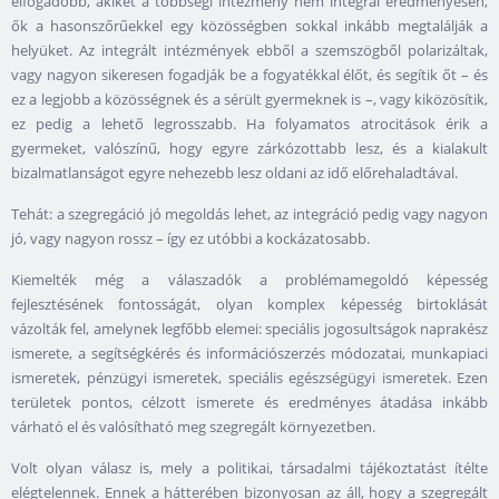
elfogadóbb, akiket a többségi intézmény nem integrál eredményesen,
ők a hasonszőrűekkel egy közösségben sokkal inkább megtalálják a
helyüket. Az integrált intézmények ebből a szemszögből polarizáltak,
vagy nagyon sikeresen fogadják be a fogyatékkal élőt, és segítik őt – és
ez a legjobb a közösségnek és a sérült gyermeknek is –, vagy kiközösítik,
ez pedig a lehető legrosszabb. Ha folyamatos atrocitások érik a
gyermeket, valószínű, hogy egyre zárkózottabb lesz, és a kialakult
bizalmatlanságot egyre nehezebb lesz oldani az idő előrehaladtával.
Tehát: a szegregáció jó megoldás lehet, az integráció pedig vagy nagyon
jó, vagy nagyon rossz – így ez utóbbi a kockázatosabb.
Kiemelték még a válaszadók a problémamegoldó képesség
fejlesztésének fontosságát, olyan komplex képesség birtoklását
vázolták fel, amelynek legfőbb elemei: speciális jogosultságok naprakész
ismerete, a segítségkérés és információszerzés módozatai, munkapiaci
ismeretek, pénzügyi ismeretek, speciális egészségügyi ismeretek. Ezen
területek pontos, célzott ismerete és eredményes átadása inkább
várható el és valósítható meg szegregált környezetben.
Volt olyan válasz is, mely a politikai, társadalmi tájékoztatást ítélte
elégtelennek. Ennek a hátterében bizonyosan az áll, hogy a szegregált