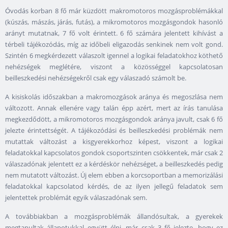
Óvodás korban 8 fő már küzdött makromotoros mozgásproblémákkal
(kúszás, mászás, járás, futás), a mikromotoros mozgásgondok hasonló
arányt mutatnak, 7 fő volt érintett. 6 fő számára jelentett kihívást a
térbeli tájékozódás, míg az időbeli eligazodás senkinek nem volt gond.
Szintén 6 megkérdezett válaszolt igennel a logikai feladatokhoz köthető
nehézségek meglétére, viszont a közösséggel kapcsolatosan
beilleszkedési nehézségekről csak egy válaszadó számolt be.
A kisiskolás időszakban a makromozgások aránya és megoszlása nem
változott. Annak ellenére vagy talán épp azért, mert az írás tanulása
megkezdődött, a mikromotoros mozgásgondok aránya javult, csak 6 fő
jelezte érintettségét. A tájékozódási és beilleszkedési problémák nem
mutattak változást a kisgyerekkorhoz képest, viszont a logikai
feladatokkal kapcsolatos gondok csoportszinten csökkentek, már csak 2
válaszadónak jelentett ez a kérdéskör nehézséget, a beilleszkedés pedig
nem mutatott változást. Új elem ebben a korcsoportban a memorizálási
feladatokkal kapcsolatod kérdés, de az ilyen jellegű feladatok sem
jelentettek problémát egyik válaszadónak sem.
A továbbiakban a mozgásproblémák állandósultak, a gyerekek
megtanultak állapotukkal együtt élni, már csak 3 fő jelezte, hogy ez