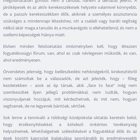
megoldhatatlan gondot nem a tanulás, hanem a lakhatás jelenti. A
járóképesek és az aktív kerekesszékesek helyzete valamivel könnyebb,
de a passzív kerekesszékben élők, akiknek a személyes asszisztencia
szükséges a mindennapi létezéshez, ott a családi vagy baráti segítség
nélkül akár maga a tanulás és a munkavégzés is ellehetetlenül, és nem a
szellemi képességek hiánya miatt.
Elvben minden felsőoktatási intézményben kell, hogy létezzen
fogyatékosügyi fórum, van, ahol ez csak névlegesen működik, és van,
ahol eredményesen.
Örvendetes jelenség, hogy beilleszkedési nehézségekről, kirekesztésről
nem számoltak be a válaszadók, de azt jelezték, hogy – főleg
kezdetekben – azok az ép társak, akik „face to face” még nem
szembesültek ilyen jellegű problémákkal, nem tudták, hogyan
viszonyuljanak hozzájuk, mit kérdezhetnek, és mit nem, hogyan
segítsenek, de ne legyenek bántóak, sértőek.
Sok lenne a tennivaló a többségi középiskolai oktatás keretein belül,
hogy érzékenyítésekkel, a kötelező önkéntes tevékenység
helyszíneinek, lehetőségeinek szélesítésével a fogyatékkal élők és az
épek közötti kapcsolat kialakulása spontánabb és eredményesebb