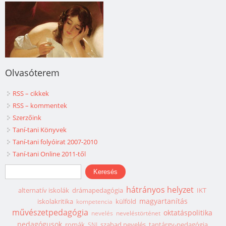
Olvasóterem
RSS – cikkek
RSS – kommentek
Szerzőink
Taní-tani Könyvek
Taní-tani folyóirat 2007-2010
Taní-tani Online 2011-től
Keresés űrlap
Keresés
hátrányos helyzet
alternatív iskolák
drámapedagógia
IKT
magyartanítás
iskolakritika
külföld
kompetencia
művészetpedagógia
oktatáspolitika
nevelés
neveléstörténet
pedagógusok
romák
szabad nevelés
tantárgy-pedagógia
SNI