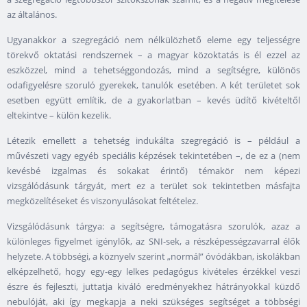
az általános.
Ugyanakkor a szegregáció nem nélkülözhető eleme egy teljességre
törekvő oktatási rendszernek – a magyar közoktatás is él ezzel az
eszközzel, mind a tehetséggondozás, mind a segítségre, különös
odafigyelésre szoruló gyerekek, tanulók esetében. A két területet sok
esetben együtt említik, de a gyakorlatban – kevés üdítő kivételtől
eltekintve – külön kezelik.
Létezik emellett a tehetség indukálta szegregáció is – például a
művészeti vagy egyéb speciális képzések tekintetében –, de ez a (nem
kevésbé izgalmas és sokakat érintő) témakör nem képezi
vizsgálódásunk tárgyát, mert ez a terület sok tekintetben másfajta
megközelítéseket és viszonyulásokat feltételez.
Vizsgálódásunk tárgya: a segítségre, támogatásra szorulók, azaz a
különleges figyelmet igénylők, az SNI-sek, a részképességzavarral élők
helyzete. A többségi, a köznyelv szerint „normál” óvódákban, iskolákban
elképzelhető, hogy egy-egy lelkes pedagógus kivételes érzékkel veszi
észre és fejleszti, juttatja kiváló eredményekhez hátrányokkal küzdő
nebulóját, aki így megkapja a neki szükséges segítséget a többségi