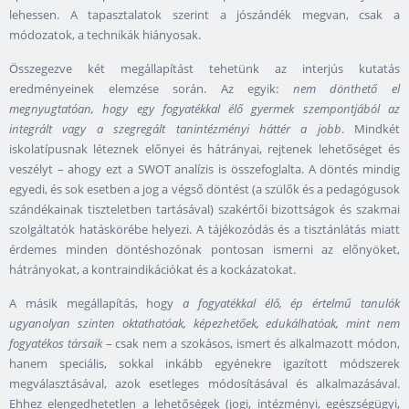
lehessen. A tapasztalatok szerint a jószándék megvan, csak a
módozatok, a technikák hiányosak.
Összegezve két megállapítást tehetünk az interjús kutatás
eredményeinek elemzése során. Az egyik:
nem dönthető el
megnyugtatóan, hogy egy fogyatékkal élő gyermek szempontjából az
integrált vagy a szegregált tanintézményi háttér a jobb
. Mindkét
iskolatípusnak léteznek előnyei és hátrányai, rejtenek lehetőséget és
veszélyt – ahogy ezt a SWOT analízis is összefoglalta. A döntés mindig
egyedi, és sok esetben a jog a végső döntést (a szülők és a pedagógusok
szándékainak tiszteletben tartásával) szakértői bizottságok és szakmai
szolgáltatók hatáskörébe helyezi. A tájékozódás és a tisztánlátás miatt
érdemes minden döntéshozónak pontosan ismerni az előnyöket,
hátrányokat, a kontraindikációkat és a kockázatokat.
A másik megállapítás, hogy
a fogyatékkal élő, ép értelmű tanulók
ugyanolyan szinten oktathatóak, képezhetőek, edukálhatóak, mint nem
fogyatékos társaik
– csak nem a szokásos, ismert és alkalmazott módon,
hanem speciális, sokkal inkább egyénekre igazított módszerek
megválasztásával, azok esetleges módosításával és alkalmazásával.
Ehhez elengedhetetlen a lehetőségek (jogi, intézményi, egészségügyi,