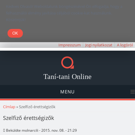
Kedves Olvasó! Weboldalunk böngészésével Ön elfogadja, hogy a
felhasználói élmény javítása céljából cookie-kat használunk.
Köszönjük!
Impresszum
Jogi nyilatkozat
A logóról
Taní-tani Online
MENU
Jelenlegi hely
Címlap
» Szelfiző érettségizők
Szelfiző érettségizők
Beküldte
molnarcili
- 2015. nov. 08. - 21:29