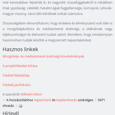
már kevesebben fejtették ki, és nagyobb összefüggésekről is ritkábban
írtak: gazdaság, celeblét, hatalmi ágak függetlensége, korrupció, szlovák-
magyar viszony, távol álló kérdések voltak számukra.
Összességében elmondhatom, hogy érdekes és élményszerű volt idén is
a mozgóképkultúra és médiaismeret érettségi, a diákoknak nagy
tájékozottságot és életszerű tudást adott. Remélem, hogy mindannyian
hasznosítani tudják később a megszerzett tapasztalatokat.
Hasznos linkek
Mozgókép- és médiaismeret érettségi követelmények
A projektfeladat kiírása
Írásbeli feladatlap
Írásbeli javítókulcs
A szerzőről:
Wilhelm Móni
A hozzászóláshoz
regisztráció
és
bejelentkezés
szükséges
5471
olvasás
Hírlevél