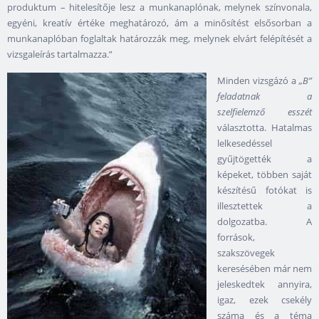
produktum – hitelesítője lesz a munkanaplónak, melynek színvonala,
egyéni, kreatív értéke meghatározó, ám a minősítést elsősorban a
munkanaplóban foglaltak határozzák meg, melynek elvárt felépítését a
vizsgaleírás tartalmazza.”
Minden vizsgázó a
„B”
feladatnak a
szelfielemző esszét
választotta. Hatalmas
lelkesedéssel
gyűjtögették a
képeket, többen saját
készítésű fotókat is
illesztettek a
dolgozatba. A
források,
szakszövegek
keresésében már nem
jeleskedtek annyira,
igaz, ezek csekély
száma és a téma