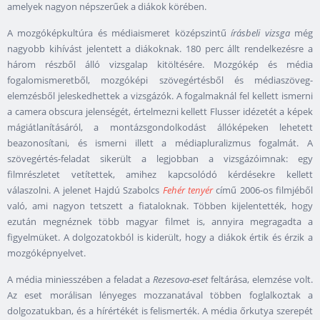
amelyek nagyon népszerűek a diákok körében.
A mozgóképkultúra és médiaismeret középszintű
írásbeli
vizsga
még
nagyobb kihívást jelentett a diákoknak. 180 perc állt rendelkezésre a
három részből álló vizsgalap kitöltésére. Mozgókép és média
fogalomismeretből, mozgóképi szövegértésből és médiaszöveg-
elemzésből jeleskedhettek a vizsgázók. A fogalmaknál fel kellett ismerni
a camera obscura jelenségét, értelmezni kellett Flusser idézetét a képek
mágiátlanításáról, a montázsgondolkodást állóképeken lehetett
beazonosítani, és ismerni illett a médiapluralizmus fogalmát. A
szövegértés-feladat sikerült a legjobban a vizsgázóimnak: egy
filmrészletet vetítettek, amihez kapcsolódó kérdésekre kellett
válaszolni. A jelenet Hajdú Szabolcs
Fehér tenyér
című 2006-os filmjéből
való, ami nagyon tetszett a fiataloknak. Többen kijelentették, hogy
ezután megnéznek több magyar filmet is, annyira megragadta a
figyelmüket. A dolgozatokból is kiderült, hogy a diákok értik és érzik a
mozgóképnyelvet.
A média miniesszében a feladat a
Rezesova-eset
feltárása, elemzése volt.
Az eset morálisan lényeges mozzanatával többen foglalkoztak a
dolgozatukban, és a hírértékét is felismerték. A média őrkutya szerepét