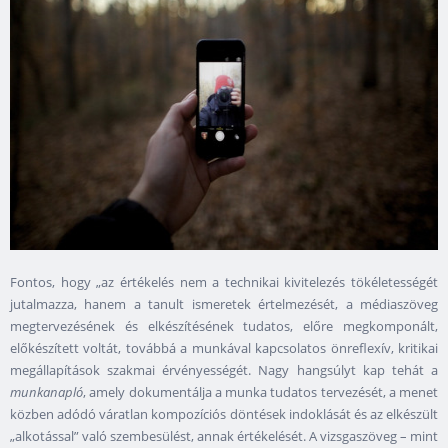
Fontos, hogy „az értékelés nem a technikai kivitelezés tökéletességét
jutalmazza, hanem a tanult ismeretek értelmezését, a médiaszöveg
megtervezésének és elkészítésének tudatos, előre megkomponált,
előkészített voltát, továbbá a munkával kapcsolatos önreflexív, kritikai
megállapítások szakmai érvényességét. Nagy hangsúlyt kap tehát a
munkanapló
, amely dokumentálja a munka tudatos tervezését, a menet
közben adódó váratlan kompozíciós döntések indoklását és az elkészült
„alkotással” való szembesülést, annak értékelését. A vizsgaszöveg – mint