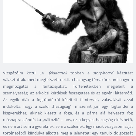
Vizsgázóim közül
„A” feladatnak
többen a
story-board
készítést
választották, mert megtetszett nekik a hazugság témaköre, ami nagyon
megmozgatta a fantáziájukat. Történeteikben megjelent a
személyesség, az erkölcsi kérdések feszegetése és az egyéni látásmód.
Az egyik diák a fogtündérről készített filmtervet, választását azzal
indokolta, hogy a szülői „hazugság”, miszerint jön egy fogtündér a
kisgyerekhez, akinek kiesett a foga, és a párna alá helyezett fog
másnapra ajándékká „változik” – nos, ez a kegyes hazugság elnézhető,
és nem árt sem a gyereknek, sem a szüleinek. Egy másik vizsgázóm saját
történetéből kiindulva alkotta meg a jelenetet: egy tanuló dolgozatát