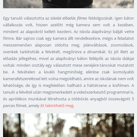
Egy tanuló választotta az
iskolai előadás filmes
feldolgozását. Igen bátor
vállalkozás volt, hiszen azelőtt még kamera sem volt a kezében,
mindent az alapokról kellett kezdeni. Az iskola alapítványi bálját vette
filmre. Bár sajnos csak egy kamera állt rendelkezésre, mégis a feladatot
messzemenően alaposan oldotta meg, plánváltások, zoomolások,
svenkek tarkították a felvételt, megőrizve a dinamikát. Ez jól illett az
előadás jellegéhez, mivel az alapítványi bálon fellépők az iskola diákjai
voltak: minden osztály egy választott mese zenéjére táncokat mutatott
be. A felvételen a kiváló hangminőség elérése csak komolyabb
kamerafelszereléssel lett volna megoldható, amire az iskolának nem volt
lehetősége, de így is megfelelően hallható a háttérzene a kisfilmen. A
tanuló a felvétel után megismerkedett a videószerkesztő programmal is,
és aprólékos munkával létrehozta a többórás anyagból összevágott 5
perces filmet, amely
itt tekinthető meg
.