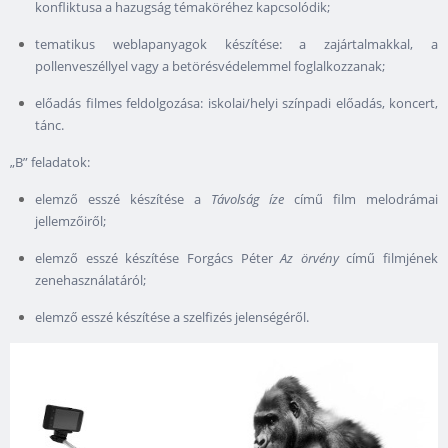
konfliktusa a hazugság témaköréhez kapcsolódik;
tematikus weblapanyagok készítése: a zajártalmakkal, a
pollenveszéllyel vagy a betörésvédelemmel foglalkozzanak;
előadás filmes feldolgozása: iskolai/helyi színpadi előadás, koncert,
tánc.
„B” feladatok:
elemző esszé készítése a
Távolság íze
című film melodrámai
jellemzőiről;
elemző esszé készítése Forgács Péter
Az örvény
című filmjének
zenehasználatáról;
elemző esszé készítése a szelfizés jelenségéről.