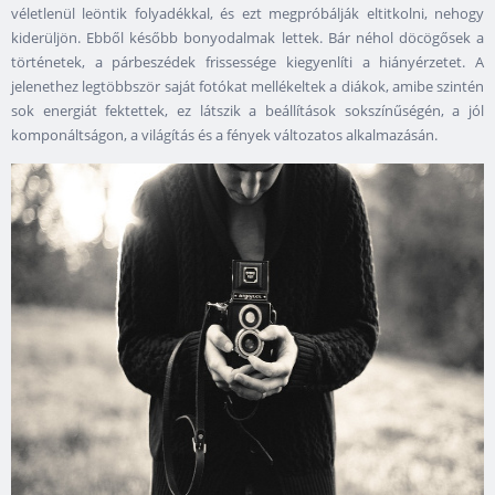
véletlenül leöntik folyadékkal, és ezt megpróbálják eltitkolni, nehogy
kiderüljön. Ebből később bonyodalmak lettek. Bár néhol döcögősek a
történetek, a párbeszédek frissessége kiegyenlíti a hiányérzetet. A
jelenethez legtöbbször saját fotókat mellékeltek a diákok, amibe szintén
sok energiát fektettek, ez látszik a beállítások sokszínűségén, a jól
komponáltságon, a világítás és a fények változatos alkalmazásán.