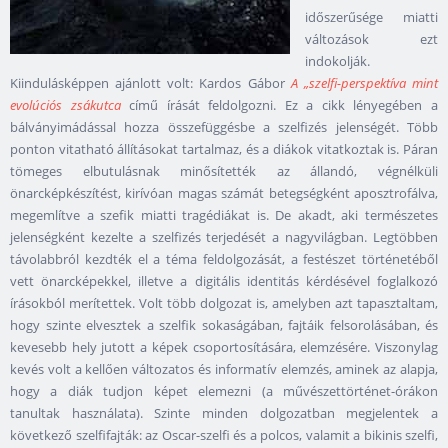
időszerűsége miatti
változások ezt
indokolják.
Kiindulásképpen ajánlott volt: Kardos Gábor
A „szelfi-perspektíva mint
evolúciós zsákutca
című írását feldolgozni. Ez a cikk lényegében a
bálványimádással hozza összefüggésbe a szelfizés jelenségét. Több
ponton vitatható állításokat tartalmaz, és a diákok vitatkoztak is. Páran
tömeges elbutulásnak minősítették az állandó, végnélküli
önarcképkészítést, kirívóan magas számát betegségként aposztrofálva,
megemlítve a szefik miatti tragédiákat is. De akadt, aki természetes
jelenségként kezelte a szelfizés terjedését a nagyvilágban. Legtöbben
távolabbról kezdték el a téma feldolgozását, a festészet történetéből
vett önarcképekkel, illetve a digitális identitás kérdésével foglalkozó
írásokból merítettek. Volt több dolgozat is, amelyben azt tapasztaltam,
hogy szinte elvesztek a szelfik sokaságában, fajtáik felsorolásában, és
kevesebb hely jutott a képek csoportosítására, elemzésére. Viszonylag
kevés volt a kellően változatos és informatív elemzés, aminek az alapja,
hogy a diák tudjon képet elemezni (a művészettörténet-órákon
tanultak használata). Szinte minden dolgozatban megjelentek a
következő szelfifajták: az Oscar-szelfi és a polcos, valamit a bikinis szelfi,