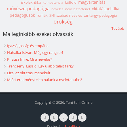
magyartanítás
iskolakritika
külföld
kompetencia
művészetpedagógia
oktatáspolitika
nevelés
neveléstörténet
pedagógusok
romák
szabad nevelés
tantárgy-pedagógia
SNI
örökség
Tovább
Ma leginkább ezeket olvassák
Igazságosság és empátia
Nahalka István: Még egy rangsor!
Knausz Imre: Mi a nevelés?
Trencsényi László: Egy újabb talált tárgy
Liza, az oktatási menekült
Miért eredménytelen nálunk a nyelvtanulás?
Copyright © 2026, Taní-tani Online
Design by
FreeBiezz