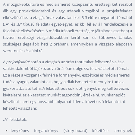
A mozgóképkultúra és médiaismeret középszintű érettségi két részből
áll: egy projektfeladatból és egy írásbeli vizsgából. A projektfeladat
elkészítéséhez a vizsgázónak választani kell 3-3 előre megadott témából
(„A” és „B” típusú feladat) egyet-egyet, és kb. fél év áll rendelkezésre a
feladatok elkészítésére. A média írásbeli érettségire (általános esetben) a
tavaszi érettségi vizsgaidőszakban kerül sor, és többéves tanulás
szükséges (legalább heti 2 órában), amennyiben a vizsgázó alaposan
szeretne felkészülni rá.
A
projektfeladat
során a vizsgázó az órán tanultakat felhasználva és a
szakirodalomból tájékozódva önállóan dolgozza fel a választott témát.
Ez a része a vizsgának felméri a formanyelvi, esztétikai és médiaismereti
tudásanyagot, valamint azt, hogy a diák ismereteit mennyire tudja a
gyakorlatba átültetni. A feladattípus sok időt igényel, meg kell tervezni,
kivitelezni, az elkészített munkát átgondolni, értékelni, munkanaplót
készíteni – ami egy hosszabb folyamat. Idén a következő feladatokat
lehetett választani:
„A” feladatok:
fényképes forgatókönyv (story-board) készítése: amelynek