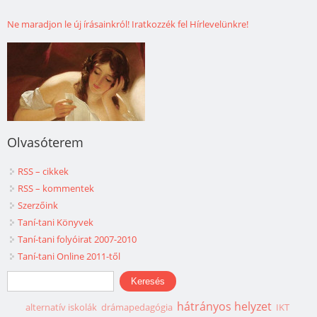
Ne maradjon le új írásainkról! Iratkozzék fel Hírlevelünkre!
Olvasóterem
RSS – cikkek
RSS – kommentek
Szerzőink
Taní-tani Könyvek
Taní-tani folyóirat 2007-2010
Taní-tani Online 2011-től
Keresés űrlap
Keresés
hátrányos helyzet
alternatív iskolák
drámapedagógia
IKT