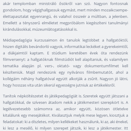
akár templomban ministráló ősökről van szó. Nagyon fontosnak
gondolom, hogy végighallgassuk egymást, mert minden mozaikcsempe-
élettapasztalat egyenrangú, és valahol összeér a múltban, a jelenben.
Emellett a tényszerű elméletet megpróbálom kiegészíteni tanulmányi
kirándulásokkal, múzeumlátogatásokkal is.
Médiapedagógia kurzusaimon én tanulok legtöbbet a hallgatóktól,
hiszen digitális bevándorló vagyok, informatikai leckéket a gyerekeimtől,
a diákjaimtól kaptam. E stúdium keretében évek óta rendezünk
filmversenyt: a hallgatóknak filmstúdiót kell alapítaniuk, és valamilyen
tematika alapján pl. vers-, oktató- vagy dokumentumfilmet kell
készíteniük. Majd rendezünk egy nyilvános filmbemutatót, ahol a
kollégáim néhány hallgatóval együtt alkotják a zsűrit. Nagyon jó látni,
hogy hosszas vita után sikerül egyességre jutniuk az értékelésről.
Tanítok népköltészetet és játékpedagógiát is. Szeretek együtt játszani a
hallgatókkal, de szívesen átadom nekik a játékmesteri szerepkört is. A
legélvezetesebb számomra az, amikor együtt, közösen ötletelve
kitalálunk egy mesejátékot. Kiválasztjuk melyik mese legyen, kiosztjuk a
feladatokat: ki a díszletes, milyen kellékeket használunk, ki az, aki énekel,
ki lesz a mesélő, ki milyen szerepet játszik, ki lesz a játékmester. Itt