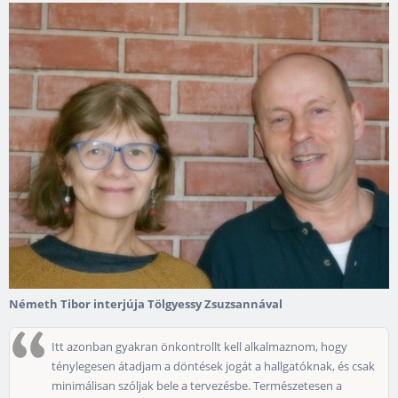
Németh Tibor interjúja Tölgyessy Zsuzsannával
Itt azonban gyakran önkontrollt kell alkalmaznom, hogy
ténylegesen átadjam a döntések jogát a hallgatóknak, és csak
minimálisan szóljak bele a tervezésbe. Természetesen a