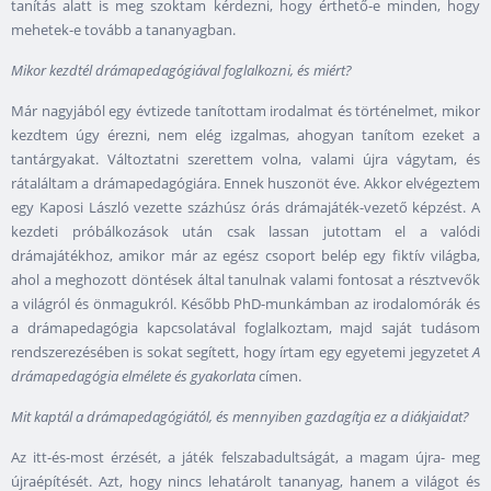
tanítás alatt is meg szoktam kérdezni, hogy érthető-e minden, hogy
mehetek-e tovább a tananyagban.
Mikor kezdtél drámapedagógiával foglalkozni, és miért?
Már nagyjából egy évtizede tanítottam irodalmat és történelmet, mikor
kezdtem úgy érezni, nem elég izgalmas, ahogyan tanítom ezeket a
tantárgyakat. Változtatni szerettem volna, valami újra vágytam, és
rátaláltam a drámapedagógiára. Ennek huszonöt éve. Akkor elvégeztem
egy Kaposi László vezette százhúsz órás drámajáték-vezető képzést. A
kezdeti próbálkozások után csak lassan jutottam el a valódi
drámajátékhoz, amikor már az egész csoport belép egy fiktív világba,
ahol a meghozott döntések által tanulnak valami fontosat a résztvevők
a világról és önmagukról. Később PhD-munkámban az irodalomórák és
a drámapedagógia kapcsolatával foglalkoztam, majd saját tudásom
rendszerezésében is sokat segített, hogy írtam egy egyetemi jegyzetet
A
drámapedagógia elmélete és gyakorlata
címen.
Mit kaptál a drámapedagógiától, és mennyiben gazdagítja ez a diákjaidat?
Az itt-és-most érzését, a játék felszabadultságát, a magam újra- meg
újraépítését. Azt, hogy nincs lehatárolt tananyag, hanem a világot és