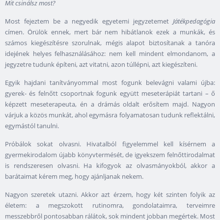
Mit csinálsz most?
Most fejeztem be a negyedik egyetemi jegyzetemet
Játékpedagógia
címen. Örülök ennek, mert bár nem hibátlanok ezek a munkák, és
számos kiegészítésre szorulnak, mégis alapot biztosítanak a tanóra
idejének helyes felhasználásához: nem kell mindent elmondanom, a
jegyzetre tudunk építeni, azt vitatni, azon túllépni, azt kiegészíteni.
Egyik hajdani tanítványommal most fogunk belevágni valami újba:
gyerek- és felnőtt csoportnak fogunk együtt meseterápiát tartani – ő
képzett meseterapeuta, én a drámás oldalt erősítem majd. Nagyon
várjuk a közös munkát, ahol egymásra folyamatosan tudunk reflektálni,
egymástól tanulni.
Próbálok sokat olvasni. Hivatalból figyelemmel kell kísérnem a
gyermekirodalom újabb könyvtermését, de igyekszem felnőttirodalmat
is rendszeresen olvasni. Ha kifogyok az olvasmányokból, akkor a
barátaimat kérem meg, hogy ajánljanak nekem.
Nagyon szeretek utazni. Akkor azt érzem, hogy két szinten folyik az
életem: a megszokott rutinomra, gondolataimra, terveimre
messzebbről pontosabban rálátok, sok mindent jobban megértek. Most