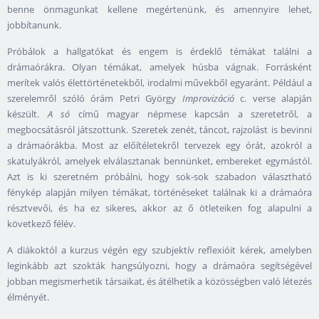
benne önmagunkat kellene megértenünk, és amennyire lehet,
jobbítanunk.
Próbálok a hallgatókat és engem is érdeklő témákat találni a
drámaórákra. Olyan témákat, amelyek húsba vágnak. Forrásként
merítek valós élettörténetekből, irodalmi művekből egyaránt. Például a
szerelemről szóló órám Petri György
Improvizáció
c. verse alapján
készült.
A só
című magyar népmese kapcsán a szeretetről, a
megbocsátásról játszottunk. Szeretek zenét, táncot, rajzolást is bevinni
a drámaórákba. Most az előítéletekről tervezek egy órát, azokról a
skatulyákról, amelyek elválasztanak bennünket, embereket egymástól.
Azt is ki szeretném próbálni, hogy sok-sok szabadon választható
fénykép alapján milyen témákat, történéseket találnak ki a drámaóra
résztvevői, és ha ez sikeres, akkor az ő ötleteiken fog alapulni a
következő félév.
A diákoktól a kurzus végén egy szubjektív reflexióit kérek, amelyben
leginkább azt szokták hangsúlyozni, hogy a drámaóra segítségével
jobban megismerhetik társaikat, és átélhetik a közösségben való létezés
élményét.