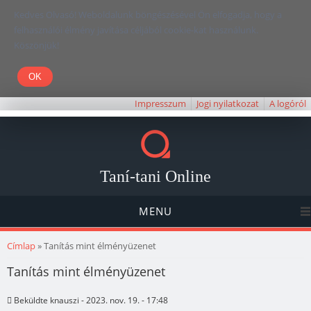
Kedves Olvasó! Weboldalunk böngészésével Ön elfogadja, hogy a
felhasználói élmény javítása céljából cookie-kat használunk.
Köszönjük!
Impresszum
Jogi nyilatkozat
A logóról
Taní-tani Online
MENU
Jelenlegi hely
Címlap
» Tanítás mint élményüzenet
Tanítás mint élményüzenet
Beküldte
knauszi
- 2023. nov. 19. - 17:48