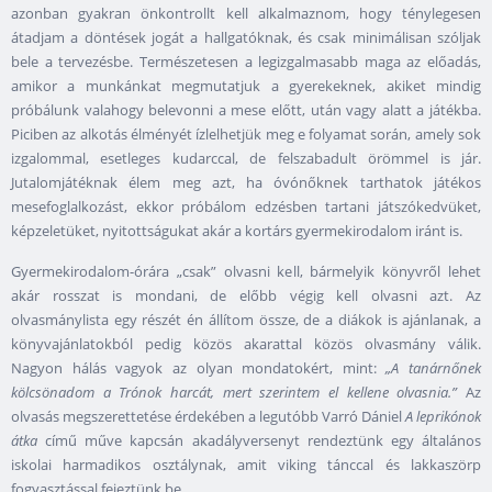
azonban gyakran önkontrollt kell alkalmaznom, hogy ténylegesen
átadjam a döntések jogát a hallgatóknak, és csak minimálisan szóljak
bele a tervezésbe. Természetesen a legizgalmasabb maga az előadás,
amikor a munkánkat megmutatjuk a gyerekeknek, akiket mindig
próbálunk valahogy belevonni a mese előtt, után vagy alatt a játékba.
Piciben az alkotás élményét ízlelhetjük meg e folyamat során, amely sok
izgalommal, esetleges kudarccal, de felszabadult örömmel is jár.
Jutalomjátéknak élem meg azt, ha óvónőknek tarthatok játékos
mesefoglalkozást, ekkor próbálom edzésben tartani játszókedvüket,
képzeletüket, nyitottságukat akár a kortárs gyermekirodalom iránt is.
Gyermekirodalom-órára „csak” olvasni kell, bármelyik könyvről lehet
akár rosszat is mondani, de előbb végig kell olvasni azt. Az
olvasmánylista egy részét én állítom össze, de a diákok is ajánlanak, a
könyvajánlatokból pedig közös akarattal közös olvasmány válik.
Nagyon hálás vagyok az olyan mondatokért, mint:
„A tanárnőnek
kölcsönadom a Trónok harcát, mert szerintem el kellene olvasnia.”
Az
olvasás megszerettetése érdekében a legutóbb Varró Dániel
A leprikónok
átka
című műve kapcsán akadályversenyt rendeztünk egy általános
iskolai harmadikos osztálynak, amit viking tánccal és lakkaszörp
fogyasztással fejeztünk be.