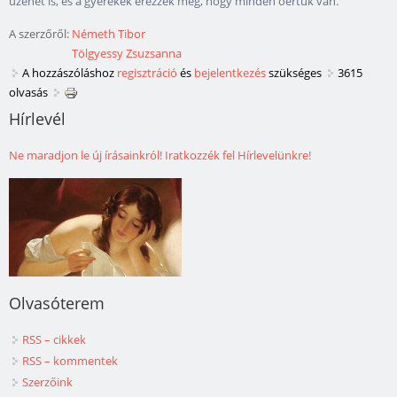
üzenet is, és a gyerekek érezzék meg, hogy minden őértük van.
A szerzőről:
Németh Tibor
Tölgyessy Zsuzsanna
A hozzászóláshoz
regisztráció
és
bejelentkezés
szükséges
3615
olvasás
Hírlevél
Ne maradjon le új írásainkról! Iratkozzék fel Hírlevelünkre!
Olvasóterem
RSS – cikkek
RSS – kommentek
Szerzőink