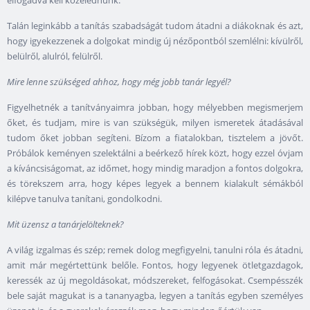
Talán leginkább a tanítás szabadságát tudom átadni a diákoknak és azt,
hogy igyekezzenek a dolgokat mindig új nézőpontból szemlélni: kívülről,
belülről, alulról, felülről.
Mire lenne szükséged ahhoz, hogy még jobb tanár legyél?
Figyelhetnék a tanítványaimra jobban, hogy mélyebben megismerjem
őket, és tudjam, mire is van szükségük, milyen ismeretek átadásával
tudom őket jobban segíteni. Bízom a fiatalokban, tisztelem a jövőt.
Próbálok keményen szelektálni a beérkező hírek közt, hogy ezzel óvjam
a kíváncsiságomat, az időmet, hogy mindig maradjon a fontos dolgokra,
és törekszem arra, hogy képes legyek a bennem kialakult sémákból
kilépve tanulva tanítani, gondolkodni.
Mit üzensz a tanárjelölteknek?
A világ izgalmas és szép; remek dolog megfigyelni, tanulni róla és átadni,
amit már megértettünk belőle. Fontos, hogy legyenek ötletgazdagok,
keressék az új megoldásokat, módszereket, felfogásokat. Csempésszék
bele saját magukat is a tananyagba, legyen a tanítás egyben személyes