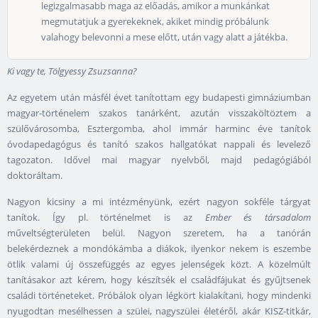
legizgalmasabb maga az előadás, amikor a munkánkat
megmutatjuk a gyerekeknek, akiket mindig próbálunk
valahogy belevonni a mese előtt, után vagy alatt a játékba.
Ki vagy te, Tölgyessy Zsuzsanna?
Az egyetem után másfél évet tanítottam egy budapesti gimnáziumban
magyar-történelem szakos tanárként, azután visszaköltöztem a
szülővárosomba, Esztergomba, ahol immár harminc éve tanítok
óvodapedagógus és tanító szakos hallgatókat nappali és levelező
tagozaton. Idővel mai magyar nyelvből, majd pedagógiából
doktoráltam.
Nagyon kicsiny a mi intézményünk, ezért nagyon sokféle tárgyat
tanítok. Így pl. történelmet is az
Ember és társadalom
műveltségterületen belül. Nagyon szeretem, ha a tanórán
belekérdeznek a mondókámba a diákok, ilyenkor nekem is eszembe
ötlik valami új összefüggés az egyes jelenségek közt. A közelmúlt
tanításakor azt kérem, hogy készítsék el családfájukat és gyűjtsenek
családi történeteket. Próbálok olyan légkört kialakítani, hogy mindenki
nyugodtan mesélhessen a szülei, nagyszülei életéről, akár KISZ-titkár,