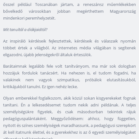
ősszel például Toscanában jártam, a reneszánsz műemlékekben
bővelkedő városokban jobban megérthettem Magyarország
mindenkori peremhelyzetét.
Mit tanultál a diákjaidtól?
Az inspiráló kérdéseik fejlesztettek, kérdéseik és válaszaik nyomán
többet értek a világból. Az internetes média világában is segítenek
eligazodni, újabb jelenségekről általuk értesülök.
Barátaimnak legalább fele volt tanítványom, ma már sok dologban
hozzájuk fordulok tanácsért. Ha nehezen is, el tudom fogadni, ha
valakinek nem vagyok szimpatikus, próbálok elutasításukból,
kritikájukból tanulni. Ez igen nehéz lecke.
Olyan emberekkel foglalkozom, akik közül sokan kisgyerekeket fognak
tanítani. Én a lelkesedésemet tudom nekik adni példának. A teljes
személyiségükre figyelek, és csak másodsorban tekintek rájuk
pedagóguspalántaként. Meggyőződésem: ahhoz, hogy független,
nyitott és színes személyiségek maradhassunk, a pedagógusi szerepkört
át kell itatnunk élettel, és a gyerekekhez is az ő egyedi személyiségüket
elfogadva kell közelednünk.