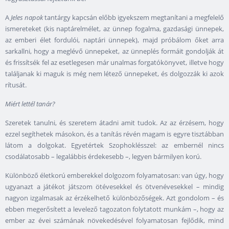
A
Jeles napok
tantárgy kapcsán előbb igyekszem megtanítani a megfelelő
ismereteket (kis naptárelmélet, az ünnep fogalma, gazdasági ünnepek,
az emberi élet fordulói, naptári ünnepek), majd próbálom őket arra
sarkallni, hogy a meglévő ünnepeket, az ünneplés formáit gondolják át
és frissítsék fel az esetlegesen már unalmas forgatókönyvet, illetve hogy
találjanak ki maguk is még nem létező ünnepeket, és dolgozzák ki azok
rítusát.
Miért lettél tanár?
Szeretek tanulni, és szeretem átadni amit tudok. Az az érzésem, hogy
ezzel segíthetek másokon, és a tanítás révén magam is egyre tisztábban
látom a dolgokat. Egyetértek Szophoklésszel: az embernél nincs
csodálatosabb – legalábbis érdekesebb –, legyen bármilyen korú.
Különböző életkorú emberekkel dolgozom folyamatosan: van úgy, hogy
ugyanazt a játékot játszom ötévesekkel és ötvenévesekkel – mindig
nagyon izgalmasak az érzékelhető különbözőségek. Azt gondolom – és
ebben megerősített a levelező tagozaton folytatott munkám –, hogy az
ember az évei számának növekedésével folyamatosan fejlődik, mind