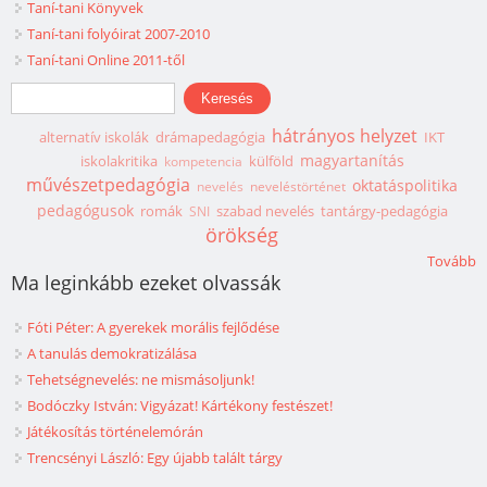
Taní-tani Könyvek
Taní-tani folyóirat 2007-2010
Taní-tani Online 2011-től
Keresés űrlap
Keresés
hátrányos helyzet
alternatív iskolák
drámapedagógia
IKT
magyartanítás
iskolakritika
külföld
kompetencia
művészetpedagógia
oktatáspolitika
nevelés
neveléstörténet
pedagógusok
romák
szabad nevelés
tantárgy-pedagógia
SNI
örökség
Tovább
Ma leginkább ezeket olvassák
Fóti Péter: A gyerekek morális fejlődése
A tanulás demokratizálása
Tehetségnevelés: ne mismásoljunk!
Bodóczky István: Vigyázat! Kártékony festészet!
Játékosítás történelemórán
Trencsényi László: Egy újabb talált tárgy