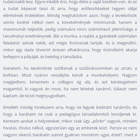
tudatosabb lesz. Egyre inkább érzi, hogy élete a saját kezében van, és ez
a tudat képessé teszi őt arra, hogy erőfeszítéseket tegyen céljai
elérésének érdekében. Mindig meghatódom azon, hogy a levelezősök
szinte kivétel nélkül nem a követelmények minimumát, hanem a
maximumát teljesítik, pedig számukra nincs számottevő jelentősége a
tanulmányi eredménynek. Bár a munka, a család, a gyerekeik számtalan
feladatot adnak nekik, ezt mégis fontosnak tartják. Az is megindító,
mikor egy dada ötvenöt évesen elhatározza, hogy óvónőként akarja
befejezni a pályáját, és belefog a tanulásba.
Szeretem, ha
tanárnő
nek szólítanak a szülővárosomban az utcán, a
boltban. Most nyáron veszélybe került a munkahelyem. Nagyon
megijedtem, kimentem a csillagos ég alá, és azt kérdezgettem
magamtól, ki vagyok én most, ha nem lehetek tanárnő. Választ nem
kaptam, de kicsit megnyugodtam.
Emellett mindig törekszem arra, hogy ne legyek kioktató tanárnős, és
hogy a barátaim ne csak a pedagógus társadalomból kerüljenek ki.
Keresem azokat a helyzeteket, mikor csak úgy „pőrén” vagyok, minden
hivatás, titulus nélkül, egyszerűen egy az emberek közt. Persze ez nem
nagyon sikerül, barátaim szerint gyakran mondom:
ugye, érted?
, mert a