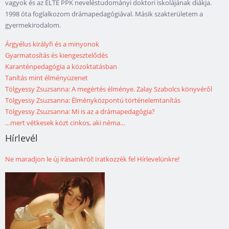
vagyok és az ELTE PPK neveléstudományi doktori iskolájának diákja.
1998 óta foglalkozom drámapedagógiával. Másik szakterületem a
gyermekirodalom.
Árgyélus királyfi és a minyonok
Gyarmatosítás és kiengesztelődés
Karanténpedagógia a közoktatásban
Tanítás mint élményüzenet
Tölgyessy Zsuzsanna: A megértés élménye. Zalay Szabolcs könyvéről
Tölgyessy Zsuzsanna: Élményközpontú történelemtanítás
Tölgyessy Zsuzsanna: Mi is az a drámapedagógia?
…mert vétkesek közt cinkos, aki néma…
Hírlevél
Ne maradjon le új írásainkról! Iratkozzék fel Hírlevelünkre!