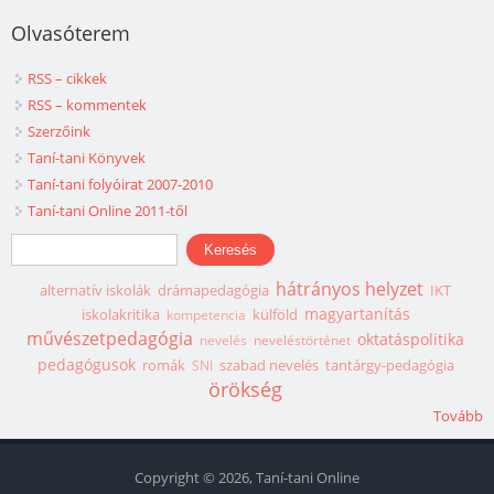
Olvasóterem
RSS – cikkek
RSS – kommentek
Szerzőink
Taní-tani Könyvek
Taní-tani folyóirat 2007-2010
Taní-tani Online 2011-től
Keresés űrlap
Keresés
hátrányos helyzet
alternatív iskolák
drámapedagógia
IKT
magyartanítás
iskolakritika
külföld
kompetencia
művészetpedagógia
oktatáspolitika
nevelés
neveléstörténet
pedagógusok
romák
szabad nevelés
tantárgy-pedagógia
SNI
örökség
Tovább
Copyright © 2026, Taní-tani Online