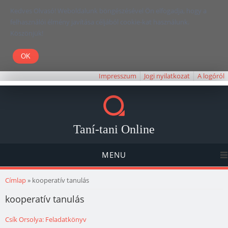
Kedves Olvasó! Weboldalunk böngészésével Ön elfogadja, hogy a
felhasználói élmény javítása céljából cookie-kat használunk.
Köszönjük!
Impresszum
Jogi nyilatkozat
A logóról
Taní-tani Online
MENU
Jelenlegi hely
Címlap
» kooperatív tanulás
kooperatív tanulás
Csík Orsolya: Feladatkönyv