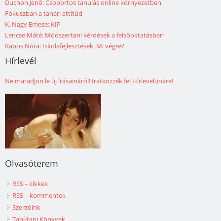
Duchon Jenő: Csoportos tanulás online környezetben
Fókuszban a tanári attitűd
K. Nagy Emese: KIP
Lencse Máté: Módszertani kérdések a felsőoktatásban
Rapos Nóra: Iskolafejlesztések. Mi végre?
Hírlevél
Ne maradjon le új írásainkról! Iratkozzék fel Hírlevelünkre!
Olvasóterem
RSS – cikkek
RSS – kommentek
Szerzőink
Taní-tani Könyvek