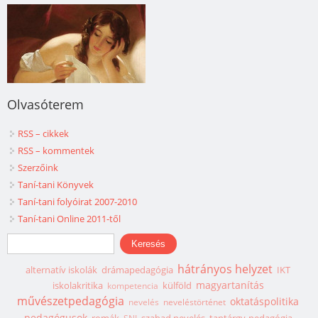
Olvasóterem
RSS – cikkek
RSS – kommentek
Szerzőink
Taní-tani Könyvek
Taní-tani folyóirat 2007-2010
Taní-tani Online 2011-től
Keresés űrlap
Keresés
hátrányos helyzet
alternatív iskolák
drámapedagógia
IKT
magyartanítás
iskolakritika
külföld
kompetencia
művészetpedagógia
oktatáspolitika
nevelés
neveléstörténet
pedagógusok
romák
szabad nevelés
tantárgy-pedagógia
SNI