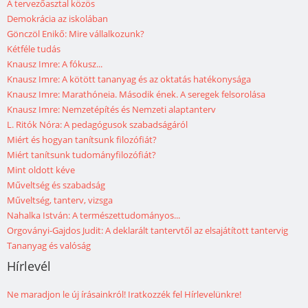
A tervezőasztal közös
Demokrácia az iskolában
Gönczöl Enikő: Mire vállalkozunk?
Kétféle tudás
Knausz Imre: A fókusz...
Knausz Imre: A kötött tananyag és az oktatás hatékonysága
Knausz Imre: Marathóneia. Második ének. A seregek felsorolása
Knausz Imre: Nemzetépítés és Nemzeti alaptanterv
L. Ritók Nóra: A pedagógusok szabadságáról
Miért és hogyan tanítsunk filozófiát?
Miért tanítsunk tudományfilozófiát?
Mint oldott kéve
Műveltség és szabadság
Műveltség, tanterv, vizsga
Nahalka István: A természettudományos...
Orgoványi-Gajdos Judit: A deklarált tantervtől az elsajátított tantervig
Tananyag és valóság
Hírlevél
Ne maradjon le új írásainkról! Iratkozzék fel Hírlevelünkre!