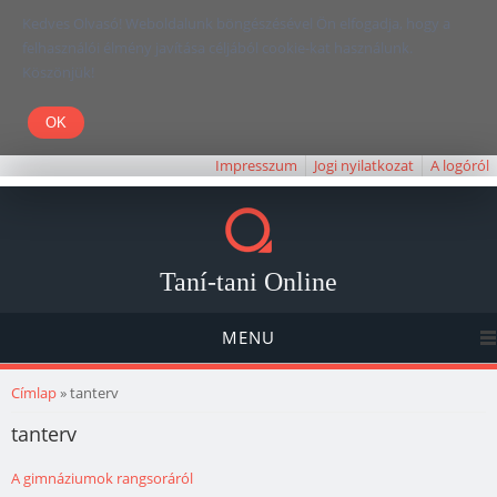
Kedves Olvasó! Weboldalunk böngészésével Ön elfogadja, hogy a
felhasználói élmény javítása céljából cookie-kat használunk.
Köszönjük!
Impresszum
Jogi nyilatkozat
A logóról
Taní-tani Online
MENU
Jelenlegi hely
Címlap
» tanterv
tanterv
A gimnáziumok rangsoráról