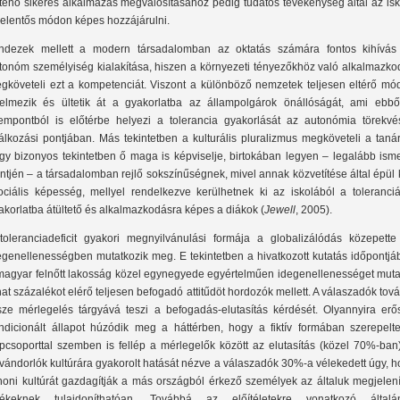
rténő sikeres alkalmazás megvalósításához pedig tudatos tevékenység által az is
 jelentős módon képes hozzájárulni.
ndezek mellett a modern társadalomban az oktatás számára fontos kihívás
tonóm személyiség kialakítása, hiszen a környezeti tényezőkhöz való alkalmazko
gköveteli ezt a kompetenciát. Viszont a különböző nemzetek teljesen eltérő mó
telmezik és ültetik át a gyakorlatba az állampolgárok önállóságát, ami ebbő
empontból is előtérbe helyezi a tolerancia gyakorlását az autonómia törekvé
lálkozási pontjában. Más tekintetben a kulturális pluralizmus megköveteli a tanár
gy bizonyos tekintetben ő maga is képviselje, birtokában legyen – legalább isme
intjén – a társadalomban rejlő sokszínűségnek, mivel annak közvetítése által épül 
ociális képesség, mellyel rendelkezve kerülhetnek ki az iskolából a toleranciá
akorlatba átültető és alkalmazkodásra képes a diákok (
Jewell
, 2005).
toleranciadeficit gyakori megnyilvánulási formája a globalizálódás közepette
egenellenességben mutatkozik meg. E tekintetben a hivatkozott kutatás időpontjá
magyar felnőtt lakosság közel egynegyede egyértelműen idegenellenességet mutat
hat százalékot elérő teljesen befogadó attitűdöt hordozók mellett. A válaszadók tov
sze mérlegelés tárgyává teszi a befogadás-elutasítás kérdését. Olyannyira erő
ndicionált állapot húzódik meg a háttérben, hogy a fiktív formában szerepeltet
pcsoporttal szemben is fellép a mérlegelők között az elutasítás (közel 70%-ban)
vándorlók kultúrára gyakorolt hatását nézve a válaszadók 30%-a vélekedett úgy, 
honi kultúrát gazdagítják a más országból érkező személyek az általuk megjelení
tékeknek tulajdoníthatóan. Továbbá az előítéletekre vonatkozó általá