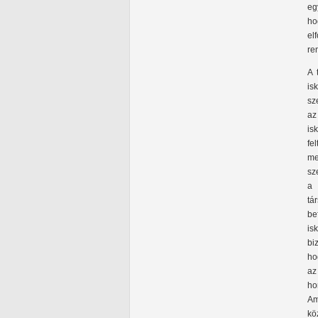
eg
ho
el
re
A 
is
sz
az
is
fe
me
sz
a 
tá
be
is
bi
ho
az
ho
Am
kö