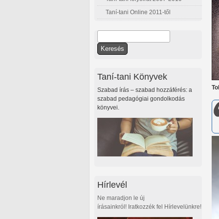
Taní-tani Online 2011-től
Keresés
Keresés űrlap
Taní-tani Könyvek
To
Szabad írás – szabad hozzáférés: a
szabad pedagógiai gondolkodás
könyvei.
Hírlevél
Ne maradjon le új
írásainkról! Iratkozzék fel Hírlevelünkre!