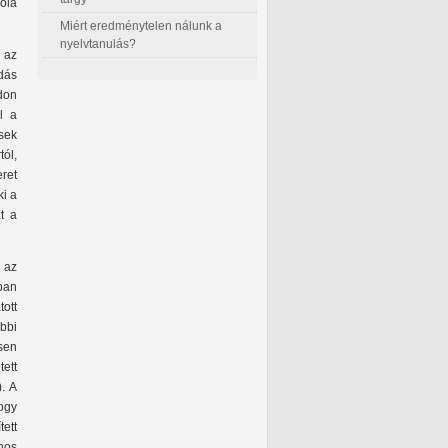
kola
Miért eredménytelen nálunk a
nyelvtanulás?
 az
dás
don
l a
sek
tól,
ret
ki a
t a
 az
ban
ott
ábbi
sen
ett
. A
hogy
tett
nos