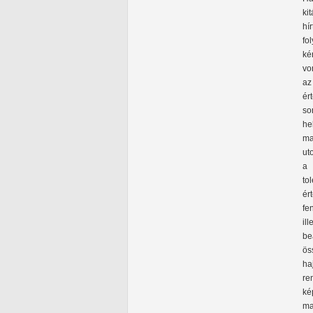
ki
hí
fo
ké
vo
az
ér
so
he
ma
ut
a 
to
ér
fe
il
be
ös
ha
re
ké
ma