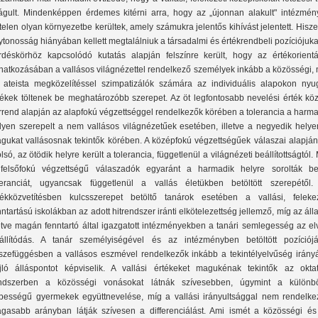
tágult. Mindenképpen érdemes kitérni arra, hogy az „újonnan alakult" intézmén
rtelen olyan környezetbe kerültek, amely számukra jelentős kihívást jelentett. Hisz
lytonosság hiányában kellett megtalálniuk a társadalmi és értékrendbeli pozíciójuka
rdéskörhöz kapcsolódó kutatás alapján felszínre került, hogy az értékorientá
natkozásában a vallásos világnézettel rendelkező személyek inkább a közösségi, 
 ateista megközelítéssel szimpatizálók számára az individuális alapokon nyu
tékek töltenek be meghatározóbb szerepet. Az öt legfontosabb nevelési érték köz
rrend alapján az alapfokú végzettséggel rendelkezők körében a tolerancia a harm
lyen szerepelt a nem vallásos világnézetűek esetében, illetve a negyedik helye
gukat vallásosnak tekintők körében. A középfokú végzettségűek válaszai alapján
olsó, az ötödik helyre került a tolerancia, függetlenül a világnézeti beállítottságtól.
felsőfokú végzettségű válaszadók egyaránt a harmadik helyre sorolták b
leranciát, ugyancsak függetlenül a vallás életükben betöltött szerepétől.
tékközvetítésben kulcsszerepet betöltő tanárok esetében a vallási, felekez
nntartású iskolákban az adott hitrendszer iránti elkötelezettség jellemző, míg az áll
letve magán fenntartó által igazgatott intézményekben a tanári semlegesség az el
állítódás. A tanár személyiségével és az intézményben betöltött pozíciójá
szefüggésben a vallásos eszmével rendelkezők inkább a tekintélyelvűség irány
jló álláspontot képviselik. A vallási értékeket magukénak tekintők az oktat
ndszerben a közösségi vonásokat látnák szívesebben, úgymint a különb
pességű gyermekek együttnevelése, míg a vallási irányultsággal nem rendelke
gasabb arányban látják szívesen a differenciálást. Ami ismét a közösségi és