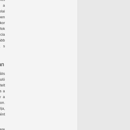
k a
olai
ben
kkor
tok
ncia
ább
, s
an
lis
uló
telt
s a
y a
on.
lja,
ént
tere