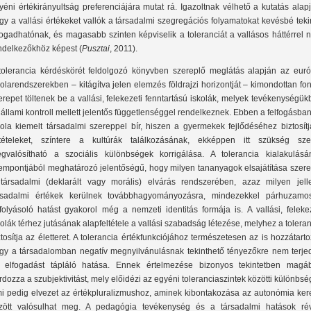
yéni értékirányultság preferenciájára mutat rá. Igazoltnak vélhető a kutatás alap
gy a vallási értékeket vallók a társadalmi szegregációs folyamatokat kevésbé teki
fogadhatónak, és magasabb szinten képviselik a toleranciát a vallásos háttérrel
ndelkezőkhöz képest (
Pusztai
, 2011).
tolerancia kérdéskörét feldolgozó könyvben szereplő meglátás alapján az euró
kolarendszerekben – kitágítva jelen elemzés földrajzi horizontját – kimondottan fo
erepet töltenek be a vallási, felekezeti fenntartású iskolák, melyek tevékenységü
 állami kontroll mellett jelentős függetlenséggel rendelkeznek. Ebben a felfogásba
kola kiemelt társadalmi szereppel bír, hiszen a gyermekek fejlődéséhez biztosít
ltételeket, színtere a kultúrák találkozásának, ekképpen itt szükség szer
gvalósítható a szociális különbségek korrigálása. A tolerancia kialakulásá
empontjából meghatározó jelentőségű, hogy milyen tananyagok elsajátítása szere
társadalmi (deklarált vagy morális) elvárás rendszerében, azaz milyen jell
rsadalmi értékek kerülnek továbbhagyományozásra, mindezekkel párhuzamo
folyásoló hatást gyakorol még a nemzeti identitás formája is. A vallási, feleke
kolák térhez jutásának alapfeltétele a vallási szabadság létezése, melyhez a tolera
ztosítja az életteret. A tolerancia értékfunkciójához természetesen az is hozzátarto
gy a társadalomban negatív megnyilvánulásnak tekinthető tényezőkre nem terjed
 elfogadást tápláló hatása. Ennek értelmezése bizonyos tekintetben magá
rdozza a szubjektivitást, mely előidézi az egyéni toleranciaszintek közötti különbsé
i pedig elvezet az értékpluralizmushoz, aminek kibontakozása az autonómia kere
zött valósulhat meg. A pedagógia tevékenység és a társadalmi hatások ré