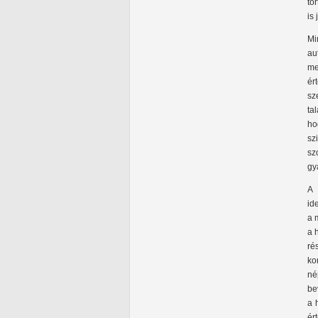
tö
is
Mi
au
me
ér
sz
ta
ho
sz
sz
gy
A 
id
a 
a 
ré
ko
né
be
a 
ér