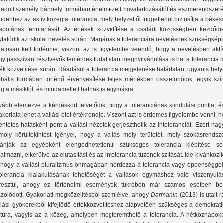
 adott személy bármely formában értelmezett hovatartozásától és eszmerendszerét
ndehhez az aktív közeg a tolerancia, mely helyzettől függetlenül biztosítja a béke
lapotának fenntartását. Az értékek közvetítése a családi közösségben kezdődik
lytatódik az iskolai nevelés során. Magának a toleranciára nevelésnek szükségké
datosan kell történnie, viszont az is figyelembe veendő, hogy a nevelésben aktí
gy passzívan résztvevők temérdek tudattalan megnyilvánulása is hat a tolerancia 
ték közvetítése során. Ráadásul a tolerancia megjelenése határtalan, ugyanis hely
obális formában történő érvényesítése teljes mértékben összefonódik, egyik szín
gg a másiktól, és mindamellett hatnak is egymásra.
vább elemezve a kérdéskört felvetődik, hogy a toleranciának kiindulási pontja, é
akorlata lehet a vallási élet értékrendje. Viszont azt is érdemes figyelembe venni, 
lentétes hatásként pont a vallási nézetek gerjeszthetik az intoleranciát. Ezért na
moly körültekintést igényel, hogy a vallás mely területét, mely szokásrendsze
vánják az egyébként elengedhetetlenül szükséges tolerancia kiépítése so
kalmazni, elkerülve az elutasítást és az intolerancia tüzének szítását. Ide kívánkozi
, hogy a vallási pluralizmus önmagában hordozza a tolerancia vagy éppenséggel
tolerancia kialakulásának lehetőségét a vallások egymáshoz való viszonyulá
resztül, ahogy ez történelmi események tükrében már számos esetben be
azolódott. Gyakorlati megközelítésből szemlélve, ahogy
Darmanin
(2013) is utalt r
llási gyökerekből kifejlődő értékközvetítéshez alapvetően szükséges a demokrati
ltúra, vagyis az a közeg, amelyben megteremthető a tolerancia. A hétköznapok