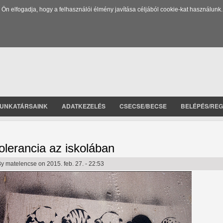
 elfogadja, hogy a felhasználói élmény javítása céljából cookie-kat használunk.
UNKATÁRSAINK
ADATKEZELÉS
CSECSE/BECSE
BELÉPÉS/REG
olerancia az iskolában
By
matelencse
on 2015. feb. 27. - 22:53