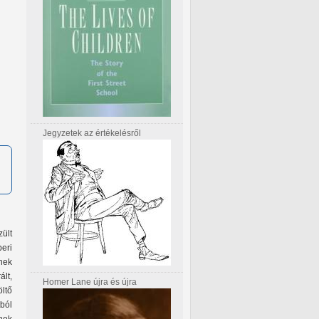
Jegyzetek az értékelésről
ült
eri
nek
ált,
Homer Lane újra és újra
ltő
tból