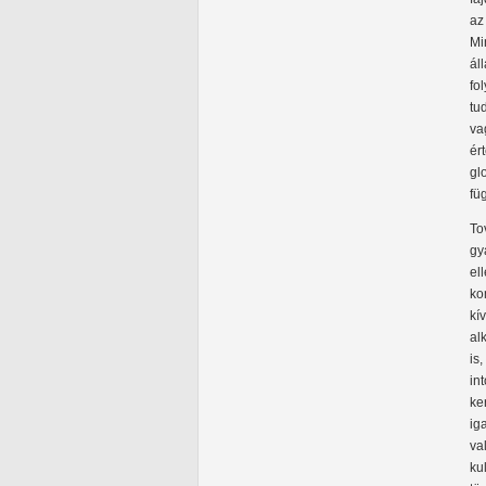
az
Mi
ál
fo
tu
va
ér
gl
fü
To
gy
el
ko
kí
al
is
in
ke
ig
va
ku