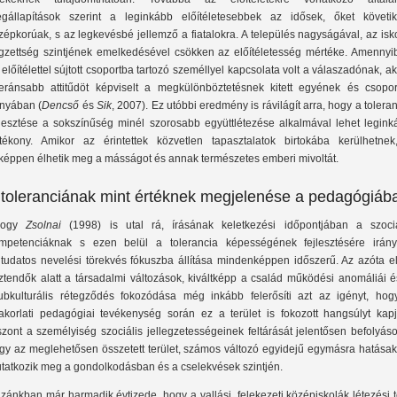
gállapítások szerint a leginkább előítéletesebbek az idősek, őket követi
zépkorúak, s az legkevésbé jellemző a fiatalokra. A település nagyságával, az isk
gzettség szintjének emelkedésével csökken az előítéletesség mértéke. Amennyi
 előítélettel sújtott csoportba tartozó személlyel kapcsolata volt a válaszadónak, a
leránsabb attitűdöt képviselt a megkülönböztetésnek kitett egyének és csopor
ányában (
Dencső
és
Sik
, 2007). Ez utóbbi eredmény is rávilágít arra, hogy a tolera
jlesztése a sokszínűség minél szorosabb együttlétezése alkalmával lehet legink
tékony. Amikor az érintettek közvetlen tapasztalatok birtokába kerülhetnek
képpen élhetik meg a másságot és annak természetes emberi mivoltát.
 toleranciának mint értéknek megjelenése a pedagógiáb
hogy
Zsolnai
(1998) is utal rá, írásának keletkezési időpontjában a szociá
mpetenciáknak s ezen belül a tolerancia képességének fejlesztésére irány
ltudatos nevelési törekvés fókuszba állítása mindenképpen időszerű. Az azóta el
ztendők alatt a társadalmi változások, kiváltképp a család működési anomáliái é
ubkulturális rétegződés fokozódása még inkább felerősíti azt az igényt, hog
akorlati pedagógiai tevékenység során ez a terület is fokozott hangsúlyt kapj
szont a személyiség szociális jellegzetességeinek feltárását jelentősen befolyáso
gy az meglehetősen összetett terület, számos változó egyidejű egymásra hatásak
tatkozik meg a gondolkodásban és a cselekvések szintjén.
zánkban már harmadik évtizede, hogy a vallási, felekezeti középiskolák létezési 