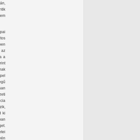
ján,
ntik
 nem
pai
ntos
kben
n az
ja a
int
nak
pel
egű
san
zeti
ncia
zik,
 ki
ban
get.
tei
vén