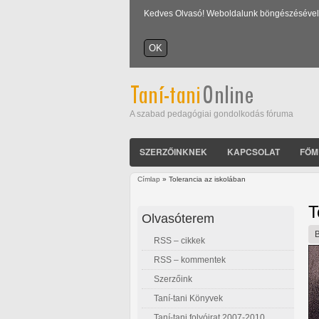
Kedves Olvasó! Weboldalunk böngészésével Ön
A szabad pedagógiai gondolkodás fóruma
SZERZŐINKNEK
KAPCSOLAT
FŐM
Címlap
» Tolerancia az iskolában
Jelenlegi hely
T
Olvasóterem
RSS – cikkek
RSS – kommentek
Szerzőink
Taní-tani Könyvek
Taní-tani folyóirat 2007-2010