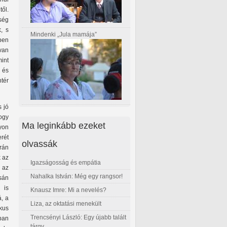
ől.
sség
, s
Mindenki „Jula mamája”
ppen
van
mint
i és
tér
s jó
hogy
Ma leginkább ezeket
gyon
rét
olvassák
rán
k az
Igazságosság és empátia
 az
Nahalka István: Még egy rangsor!
sán
 is
Knausz Imre: Mi a nevelés?
á, a
Liza, az oktatási menekült
kus
Trencsényi László: Egy újabb talált
ban
tárgy