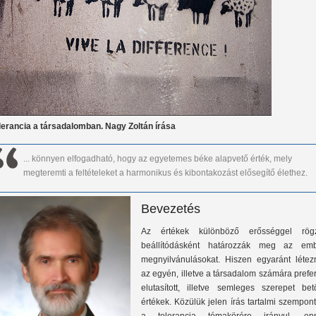
lerancia a társadalomban. Nagy Zoltán írása
... könnyen elfogadható, hogy az egyetemes béke alapvető érték, mely
megteremti a feltételeket a harmonikus és kibontakozást elősegítő élethez.
Bevezetés
Az értékek különböző erősséggel rögz
beállítódásként határozzák meg az emb
megnyilvánulásokat. Hiszen egyaránt létez
az egyén, illetve a társadalom számára prefer
elutasított, illetve semleges szerepet betö
értékek. Közülük jelen írás tartalmi szempon