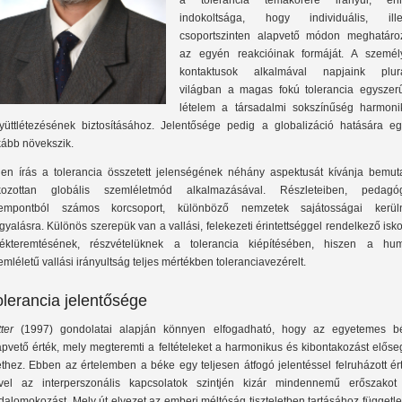
a tolerancia témakörére irányul, en
indokoltsága, hogy individuális, ille
csoportszinten alapvető módon meghatáro
az egyén reakcióinak formáját. A személ
kontaktusok alkalmával napjaink plurá
világban a magas fokú tolerancia egyszer
lételem a társadalmi sokszínűség harmoni
yüttlétezésének biztosításához. Jelentősége pedig a globalizáció hatására eg
kább növekszik.
len írás a tolerancia összetett jelenségének néhány aspektusát kívánja bemuta
kozottan globális szemléletmód alkalmazásával. Részleteiben, pedagóg
empontból számos korcsoport, különböző nemzetek sajátosságai kerül
rgyalásra. Különös szerepük van a vallási, felekezeti érintettséggel rendelkező isk
tékteremtésének, részvételüknek a tolerancia kiépítésében, hiszen a hu
emléletű vallási irányultság teljes mértékben toleranciavezérelt.
olerancia jelentősége
tter
(1997) gondolatai alapján könnyen elfogadható, hogy az egyetemes b
apvető érték, mely megteremti a feltételeket a harmonikus és kibontakozást előse
ethez. Ebben az értelemben a béke egy teljesen átfogó jelentéssel felruházott ér
vel az interperszonális kapcsolatok szintjén kizár mindennemű erőszakot
jdalomokozást. Mely út elvezet az emberi méltóság tiszteletben tartásához függetl