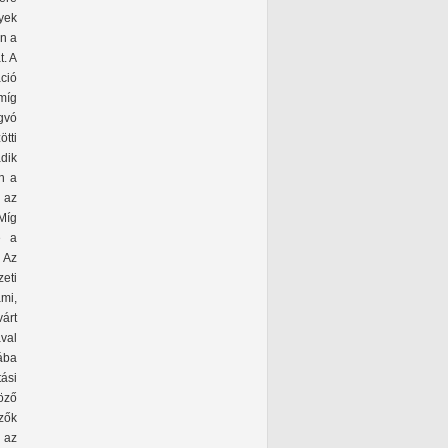
yek
en a
t. A
ció
míg
gvó
ötti
adik
n a
 az
 Míg
e a
 Az
eti
ami,
várt
val
ába
ási
öző
zők
 az