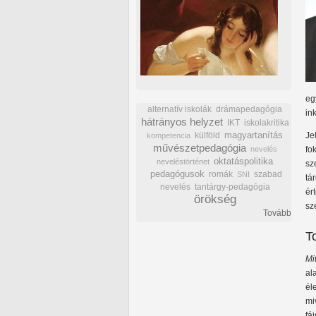
eg
alternatív iskolák
drámapedagógia
in
hátrányos helyzet
IKT
iskolakritika
külföld
magyartanítás
Je
kompetencia
művészetpedagógia
nevelés
fo
oktatáspolitika
neveléstörténet
sz
pedagógusok
romák
szabad
SNI
tá
nevelés
tantárgy-pedagógia
ér
örökség
sz
Tovább
T
Mi
al
él
mi
fá