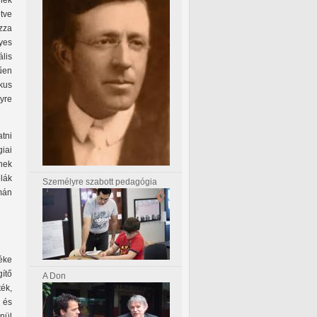
nek
tve
zza
yes
lis
űen
kus
yre
tni
iai
nek
olák
Személyre szabott pedagógia
mán
éke
gítő
A Don
ték,
 és
enül