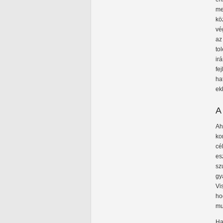
me
kö
vé
az
to
ir
fe
ha
ek
A
A
ko
cé
es
sz
gy
Vi
ho
mu
Ha