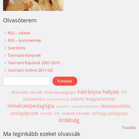
Olvasóterem
RSS – cikkek
RSS – kommentek
Szerzőink
Taní-tani Könyvek
Taní-tani folyóirat 2007-2010
Taní-tani Online 2011-től
Keresés űrlap
Keresés
hátrányos helyzet
alternatív iskolák
drámapedagógia
IKT
magyartanítás
iskolakritika
külföld
kompetencia
művészetpedagógia
oktatáspolitika
nevelés
neveléstörténet
pedagógusok
romák
szabad nevelés
tantárgy-pedagógia
SNI
örökség
Tovább
Ma leginkább ezeket olvassák