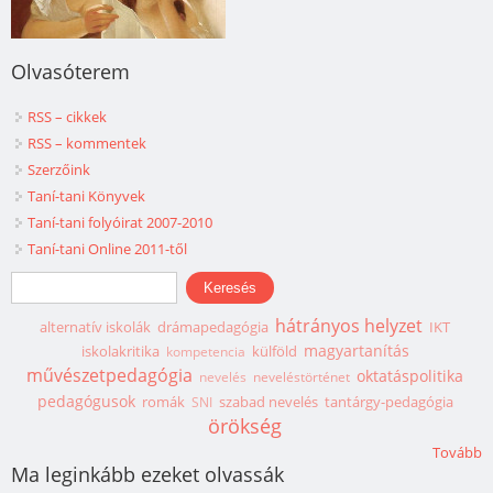
Olvasóterem
RSS – cikkek
RSS – kommentek
Szerzőink
Taní-tani Könyvek
Taní-tani folyóirat 2007-2010
Taní-tani Online 2011-től
Keresés űrlap
Keresés
hátrányos helyzet
alternatív iskolák
drámapedagógia
IKT
magyartanítás
iskolakritika
külföld
kompetencia
művészetpedagógia
oktatáspolitika
nevelés
neveléstörténet
pedagógusok
romák
szabad nevelés
tantárgy-pedagógia
SNI
örökség
Tovább
Ma leginkább ezeket olvassák