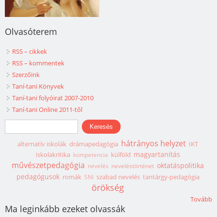
Olvasóterem
RSS – cikkek
RSS – kommentek
Szerzőink
Taní-tani Könyvek
Taní-tani folyóirat 2007-2010
Taní-tani Online 2011-től
Keresés űrlap
Keresés
hátrányos helyzet
alternatív iskolák
drámapedagógia
IKT
magyartanítás
iskolakritika
külföld
kompetencia
művészetpedagógia
oktatáspolitika
nevelés
neveléstörténet
pedagógusok
romák
szabad nevelés
tantárgy-pedagógia
SNI
örökség
Tovább
Ma leginkább ezeket olvassák