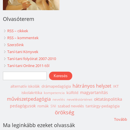
Olvasóterem
RSS – cikkek
RSS – kommentek
Szerzőink
Taní-tani Könyvek
Taní-tani folyóirat 2007-2010
Taní-tani Online 2011-től
Keresés űrlap
Keresés
hátrányos helyzet
alternatív iskolák
drámapedagógia
IKT
magyartanítás
iskolakritika
külföld
kompetencia
művészetpedagógia
oktatáspolitika
nevelés
neveléstörténet
pedagógusok
romák
szabad nevelés
tantárgy-pedagógia
SNI
örökség
Tovább
Ma leginkább ezeket olvassák