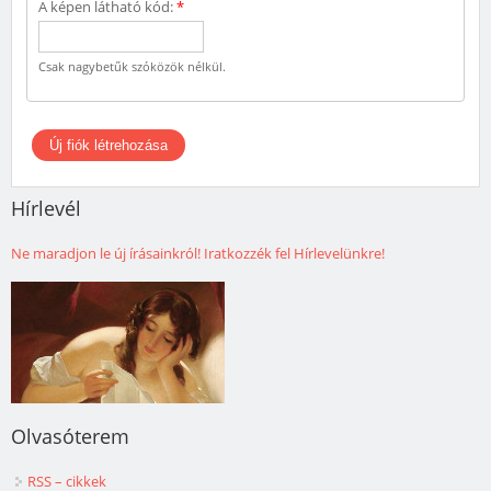
A képen látható kód:
*
Csak nagybetűk szóközök nélkül.
Hírlevél
Ne maradjon le új írásainkról! Iratkozzék fel Hírlevelünkre!
Olvasóterem
RSS – cikkek