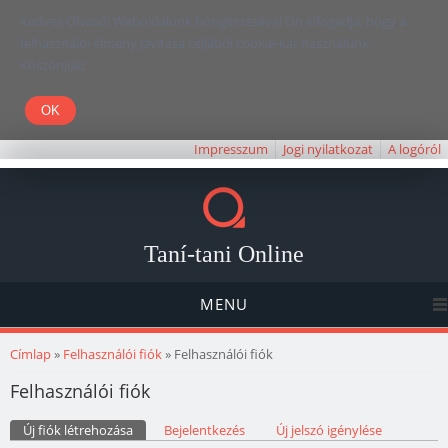
Kedves Olvasó! Weboldalunk böngészésével Ön elfogadja, hogy a
felhasználói élmény javítása céljából cookie-kat használunk.
Köszönjük!
Impresszum
Jogi nyilatkozat
A logóról
Taní-tani Online
MENU
Jelenlegi hely
Címlap
»
Felhasználói fiók
» Felhasználói fiók
Felhasználói fiók
Elsődleges fülek
Új fiók létrehozása
(aktív fül)
Bejelentkezés
Új jelszó igénylése