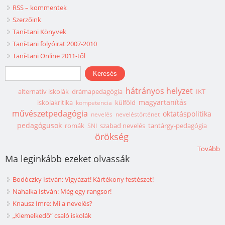
RSS – kommentek
Szerzőink
Taní-tani Könyvek
Taní-tani folyóirat 2007-2010
Taní-tani Online 2011-től
Keresés űrlap
Keresés
hátrányos helyzet
alternatív iskolák
drámapedagógia
IKT
magyartanítás
iskolakritika
külföld
kompetencia
művészetpedagógia
oktatáspolitika
nevelés
neveléstörténet
pedagógusok
romák
szabad nevelés
tantárgy-pedagógia
SNI
örökség
Tovább
Ma leginkább ezeket olvassák
Bodóczky István: Vigyázat! Kártékony festészet!
Nahalka István: Még egy rangsor!
Knausz Imre: Mi a nevelés?
„Kiemelkedő” csaló iskolák