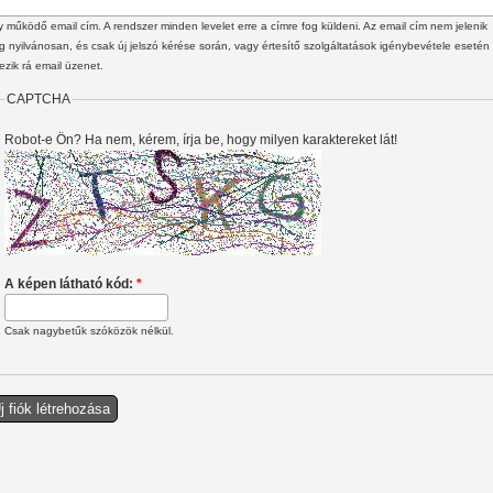
 működő email cím. A rendszer minden levelet erre a címre fog küldeni. Az email cím nem jelenik
 nyilvánosan, és csak új jelszó kérése során, vagy értesítő szolgáltatások igénybevétele esetén
ezik rá email üzenet.
CAPTCHA
Robot-e Ön? Ha nem, kérem, írja be, hogy milyen karaktereket lát!
A képen látható kód:
*
Csak nagybetűk szóközök nélkül.