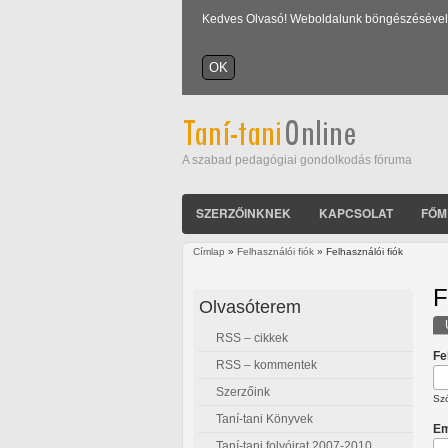
Kedves Olvasó! Weboldalunk böngészésével Ön
A szabad pedagógiai gondolkodás fóruma
SZERZŐINKNEK
KAPCSOLAT
FŐM
Címlap
»
Felhasználói fiók
» Felhasználói fiók
Jelenlegi hely
F
Olvasóterem
RSS – cikkek
E
Fe
RSS – kommentek
Szerzőink
Szó
Taní-tani Könyvek
Em
Taní-tani folyóirat 2007-2010