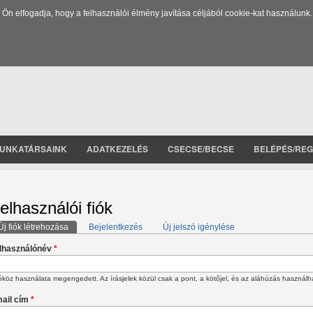
 elfogadja, hogy a felhasználói élmény javítása céljából cookie-kat használunk.
UNKATÁRSAINK
ADATKEZELÉS
CSECSE/BECSE
BELÉPÉS/REG
elhasználói fiók
Új fiók létrehozása
(aktív fül)
Bejelentkezés
Új jelszó igénylése
lsődleges fülek
lhasználónév
*
köz használata megengedett. Az írásjelek közül csak a pont, a kötőjel, és az aláhúzás használh
ail cím
*