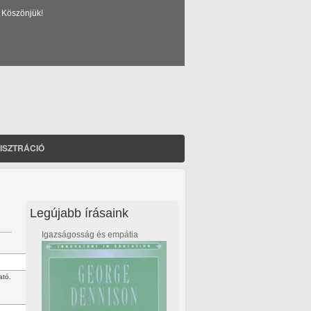
 Köszönjük!
ISZTRÁCIÓ
Legújabb írásaink
Igazságosság és empátia
ató.