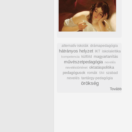
alternatív iskolák
drámapedagógia
hátrányos helyzet
IKT
iskolakritika
külföld
magyartanítás
kompetencia
művészetpedagógia
nevelés
oktatáspolitika
neveléstörténet
pedagógusok
romák
szabad
SNI
nevelés
tantárgy-pedagógia
örökség
Tovább