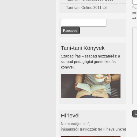
Taní-tani Online 2011-től
Egy
meg
érk
Keresés
Keresés űrlap
Taní-tani Könyvek
Szabad írás – szabad hozzáférés: a
szabad pedagógiai gondolkodás
könyvei.
Hírlevél
Ne maradjon le új
írásainkról! Iratkozzék fel Hírlevelünkre!