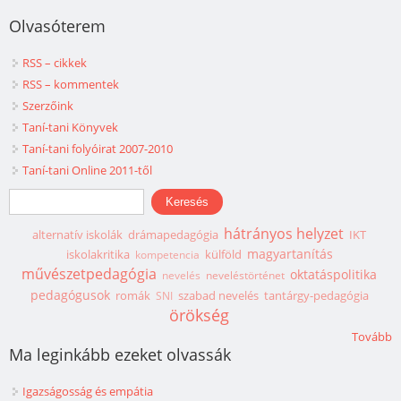
Olvasóterem
RSS – cikkek
RSS – kommentek
Szerzőink
Taní-tani Könyvek
Taní-tani folyóirat 2007-2010
Taní-tani Online 2011-től
Keresés űrlap
Keresés
hátrányos helyzet
alternatív iskolák
drámapedagógia
IKT
magyartanítás
iskolakritika
külföld
kompetencia
művészetpedagógia
oktatáspolitika
nevelés
neveléstörténet
pedagógusok
romák
szabad nevelés
tantárgy-pedagógia
SNI
örökség
Tovább
Ma leginkább ezeket olvassák
Igazságosság és empátia