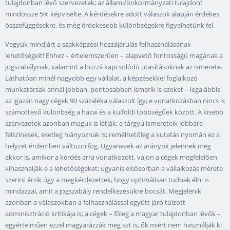
tulajdonban lévő szervezetek; az állami/önkormányzati tulajdont
mindössze 5% képviselte. A kérdésekre adott válaszok alapján érdekes
összefüggésekre, és még érdekesebb különbségekre figyelhetünk fel.
Vegyük mindjárt a szakképzési hozzájárulás felhasználásának
lehetőségeit! Ehhez – értelemszerűen – alapvető fontosságú magának a
jogszabálynak, valamint a hozzá kapcsolódó utasításoknak az ismerete.
Láthatóan minél nagyobb egy vállalat, a képzésekkel foglalkozó
munkatársak annál jobban, pontosabban ismerik is ezeket – legalábbis
az igazán nagy cégek 90 százaléka válaszolt így; e vonatkozásban nincs is
számottevő különbség a hazai és a külföldi többségűek között. A kisebb
szervezetek azonban maguk is látják: e tárgyú ismereteik jobbára
felszínesek, esetleg hiányoznak is; remélhetőleg a kutatás nyomán ez a
helyzet érdemben változni fog. Ugyanezek az arányok jelennek meg
akkor is, amikor a kérdés arra vonatkozott, vajon a cégek megfelelően
kihasználják-e a lehetőségeket; ugyanis elsősorban a vállalkozás mérete
szerint érzik úgy a megkérdezettek, hogy optimálisan tudnak élni is
mindazzal, amit a jogszabály rendelkezésükre bocsát. Megjelenik
azonban a válaszokban a felhasználással együtt járó túlzott
adminisztráció kritikája is; a cégek – főleg a magyar tulajdonban lévők –
egyértelműen ezzel magyarázzák meg azt is, ők miért nem használják ki