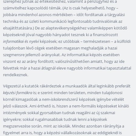
szerephez jutnak az értékesítéshez, valamint a pénzügyhez és a
számvitelhez kapcsolódó témák. (Az is csak helyeselhető, hogy –
jobbára mindenhol azonos mértékben – időt fordítanak a tárgyalási
technika és az üzleti kommunikáció legfontosabb tudnivalóinak az
elsajátíttatására.) De az alaptevékenységekhez valamiképpen kötődő
képzéseknél jóval nagyobb hányadot tesznek ki a finanszírozott
informatikai és nyelvi
képzések; ez utóbbiak – természetesen – a külföldi
tulajdonban lévő cégek esetében magasan meghaladják a hazai
szegmensre jellemző arányokat. Az informatikai képzés esetében
viszont ez az arány fordított; valószínűsíthetően amiatt, hogy az ide
felvettek már a hazai átlagnál eleve nagyobb informatikai tapasztalattal
rendelkeznek.
Végezetül a kutatók rákérdeztek a munkaadók által leginkább preferált
képzési formákra
is; e szerint minden területen, minden tulajdonosi
körnél kimagaslóak a
nem-iskolarendszerű
képzések igénybe vételét
jelző válaszok. Ami érthető is, hiszen a nem-formális képzéseket kínáló
intézmények sokkal gyorsabban tudnak reagálni az új szakmai
igényekre; sokkal rugalmasabbak tudnak lenni a képzések
megszervezése során, mint az iskolák. Mindez azonban ráirányítja a
figyelmet arra is, hogy a képzési vállalkozásoknak az eddigieknél is