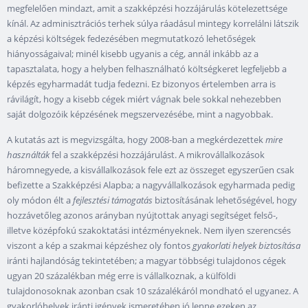
megfelelően mindazt, amit a szakképzési hozzájárulás kötelezettsége
kínál. Az adminisztrációs terhek súlya ráadásul mintegy korrelálni látszik
a képzési költségek fedezésében megmutatkozó lehetőségek
hiányosságaival; minél kisebb ugyanis a cég, annál inkább az a
tapasztalata, hogy a helyben felhasználható költségkeret legfeljebb a
képzés egyharmadát tudja fedezni. Ez bizonyos értelemben arra is
rávilágít, hogy a kisebb cégek miért vágnak bele sokkal nehezebben
saját dolgozóik képzésének megszervezésébe, mint a nagyobbak.
A kutatás azt is megvizsgálta, hogy 2008-ban a megkérdezettek
mire
használták
fel a szakképzési hozzájárulást. A mikrovállalkozások
háromnegyede, a kisvállalkozások fele ezt az összeget egyszerűen csak
befizette a Szakképzési Alapba; a nagyvállalkozások egyharmada pedig
oly módon élt a
fejlesztési támogatás
biztosításának lehetőségével, hogy
hozzávetőleg azonos arányban nyújtottak anyagi segítséget felső-,
illetve középfokú szakoktatási intézményeknek. Nem ilyen szerencsés
viszont a kép a szakmai képzéshez oly fontos
gyakorlati helyek biztosítása
iránti hajlandóság tekintetében; a magyar többségi tulajdonos cégek
ugyan 20 százalékban még erre is vállalkoznak, a külföldi
tulajdonosoknak azonban csak 10 százalékáról mondható el ugyanez. A
gyakorlóhelyek iránti igények ismeretében jó lenne ezeken az