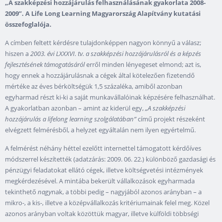
„A szakképzési hozzájárulás felhasználásának gyakorlata 2008-
2009”.
A Life Long Learning Magyarország Alapítvány kutatási
összefoglalója.
A címben feltett kérdésre tulajdonképpen nagyon könnyű a válasz;
hiszen a
2003. évi LXXXVI. tv. a szakképzési hozzájárulásról és a képzés
fejlesztésének támogatásáról
erről minden lényegeset elmond; azt is,
hogy ennek a hozzájárulásnak a cégek által kötelezően fizetendő
mértéke az éves bérköltségük 1,5 százaléka, amiből azonban
egyharmad részt ki-ki a saját munkavállalóinak képzésére felhasználhat.
A gyakorlatban azonban – amint az kiderül egy,
„A szakképzési
hozzájárulás a lifelong learning szolgálatában”
című projekt részeként
elvégzett felmérésből, a helyzet egyáltalán nem ilyen egyértelmű.
A felmérést néhány héttel ezelőtt internettel támogatott kérdőíves
módszerrel készítették (adatzárás: 2009. 06. 22.) különböző gazdasági és
pénzügyi feladatokat ellátó cégek, illetve költségvetési intézmények
megkérdezésével. A mintába bekerült vállalkozások egyharmada
tekinthető
nagy
nak, a többi pedig – nagyjából azonos arányban – a
mikro-, a kis-, illetve a középvállalkozás kritériumainak felel meg. Közel
azonos arányban voltak közöttük magyar, illetve külföldi többségi