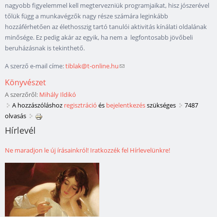
nagyobb figyelemmel kell megtervezniük programjaikat, hisz jószerével
tőlük függ a munkavégzők nagy része számára leginkább
hozzáférhetően az élethosszig tartó tanulói aktivitás kínálati oldalának
minősége. Ez pedig akár az egyik, ha nem a legfontosabb jövőbeli
beruházásnak is tekinthető.
A szerző e-mail címe:
tiblak@t-online.hu
(link sends e-mail)
Könyvészet
A szerzőről:
Mihály Ildikó
A hozzászóláshoz
regisztráció
és
bejelentkezés
szükséges
7487
olvasás
Hírlevél
Ne maradjon le új írásainkról! Iratkozzék fel Hírlevelünkre!