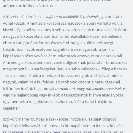
arányokon időben változtatni!
A következő kérdések a
saját munkavállalók képzésének
gyakorlatára
vonatkoztak. Amint az a korábbi számadatok alapján várható volt, a
kisebb cégeknél ez az arány kisebb, azaz kevesebb munkavállalót érint;
a nagyvállalkozásoknál azonban a munkavállalók közel fele beleesik
ebbe a kategóriába; fontos észrevétel, hogy a külföldi többségi
tulajdonban lévők esetében szignifikánsan magasabbra jön ki a
képzéseken részt vevő saját munkatársak aránya, mint a hazaiaknál.
Ami pedig a képzésben részt vevő dolgozóknak juttatott – tanulásukat
megkönnyítő – lehetőségeket illeti, a kisebb vállalatok – főleg a hazaiak
– szívesebben élnek a munkaidő-kedvezmény biztosításával, mint a
nagyok, valamint a külföldiek. Ez utóbbiak viszont a hazai cégeknél
feltűnően inkább hajlamosak
munkarend- vagy műszakátszervezésekre;
vajon a hajlandóság vagy inkább a tapasztalatok hiánya akadályozza
ugyanennek a megoldásnak az alkalmazását a hazai tulajdonú
cégeknél?
Szó volt már arról, hogy a szakképzési hozzájárulás saját dolgozó
képzésére felhasználható hányada önmagában nem fedezi a képzési
költségeket. Egyéb források bevonására is szükség van. Úgy tűnik, az