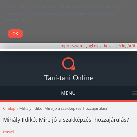
Kedves Olvasó! Weboldalunk böngészésével Ön elfogadja, hogy a
felhasználói élmény javítása céljából cookie-kat használunk.
Köszönjük!
Impresszum
Jogi nyilatkozat
A logóról
Taní-tani Online
MENU
Jelenlegi hely
Címlap
» Mihály Ildikó: Mire jó a szakképzési hozzájárulás?
Mihály Ildikó: Mire jó a szakképzési hozzájárulás?
Írásjel