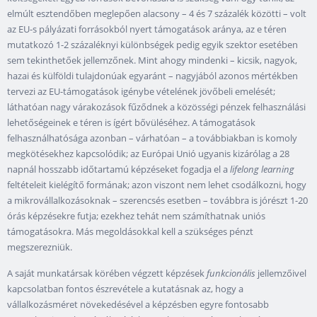
elmúlt esztendőben meglepően alacsony – 4 és 7 százalék közötti – volt
az EU-s pályázati forrásokból nyert támogatások aránya, az e téren
mutatkozó 1-2 százaléknyi különbségek pedig egyik szektor esetében
sem tekinthetőek jellemzőnek. Mint ahogy mindenki – kicsik, nagyok,
hazai és külföldi tulajdonúak egyaránt – nagyjából azonos mértékben
tervezi az EU-támogatások igénybe vételének jövőbeli emelését;
láthatóan nagy várakozások fűződnek a közösségi pénzek felhasználási
lehetőségeinek e téren is ígért bővüléséhez. A támogatások
felhasználhatósága azonban – várhatóan – a továbbiakban is komoly
megkötésekhez kapcsolódik; az Európai Unió ugyanis kizárólag a 28
napnál hosszabb időtartamú képzéseket fogadja el a
lifelong learning
feltételeit kielégítő formának; azon viszont nem lehet csodálkozni, hogy
a mikrovállalkozásoknak – szerencsés esetben – továbbra is jórészt 1-20
órás képzésekre futja; ezekhez tehát nem számíthatnak uniós
támogatásokra. Más megoldásokkal kell a szükséges pénzt
megszerezniük.
A saját munkatársak körében végzett képzések
funkcionális
jellemzőivel
kapcsolatban fontos észrevétele a kutatásnak az, hogy a
vállalkozásméret növekedésével a képzésben egyre fontosabb