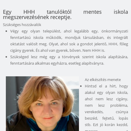
Egy HHH tanulóktól mentes iskola
megszervezésének receptje.
Szükséges hozzávalók
Végy egy olyan települést, ahol legalább egy, önkormányzati
fenntartású iskola működik, mondjuk társulásban, és integrált
oktatást valósít meg. Olyat, ahol sok a gondot jelentő, HHH, főleg
cigány gyerek. És ahol van gyerek, bőven. Nem HHH is.
Szükséged lesz még egy a törvények szerint iskola alapítására,
fenntartására alkalmas egyházra, esetleg alapítványra.
Az elkészítés menete
Hintsd el a hírt, hogy
alakul egy olyan iskola,
ahol nem lesz cigány,
nem lesz probléma,
verekedés, csúnya
beszéd, fejtetű, lopás
stb. Ezt jó korán kezdd,