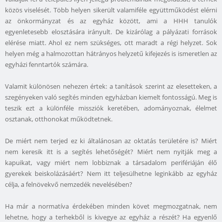
közös viselését. Több helyen sikerült valamiféle együttműködést elérni
az önkormányzat és az egyház között, ami a HHH tanulók
egyenletesebb elosztására irányult. De kizárólag a pályázati források
elérése miatt. Ahol ez nem szükséges, ott maradt a régi helyzet. Sok
helyen még a halmozottan hátrányos helyzetű kifejezés is ismeretlen az
egyházi fenntartók számára.
Valamit különösen nehezen értek: a tanítások szerint az elesetteken, a
szegényeken való segítés minden egyházban kiemelt fontosságú. Meg is
teszik ezt a különféle missziók keretében, adományoznak, élelmet
osztanak, otthonokat működtetnek.
De miért nem terjed ez ki általánosan az oktatás területére is? Miért
nem keresik itt is a segítés lehetőségét? Miért nem nyitják meg a
kapuikat, vagy miért nem lobbiznak a társadalom perifériáján élő
gyerekek beiskolázásáért? Nem itt teljesülhetne leginkább az egyház
célja, a felnövekvő nemzedék nevelésében?
Ha már a normatíva érdekében minden követ megmozgatnak, nem
lehetne, hogy a terhekből is kivegye az egyház a részét? Ha egyenlő