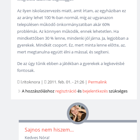
Az ilyen iskolaszervezés miatt, amit írtam, az egyháziban ez
az arány lehet 100 %-ban normál, míg az ugyanazon
településen működő önkormányzatiban akár 60%
problémás. Az könnyen működik, ennek lehetetlen. Ha
mindkettőben 30 % lenne, mindenki jól járna. Ja, legjobban a
gyerekek. Mindkét csoport. Ez, mert minta lenne előtte, az,
mert megtanulna együtt élni a mással, és segíteni.
De az úgy tűnik ebben a játékban a gyerekek a legkevésbé
fontosak.
l.ritoknora
|
2011. feb. 01. - 21:26
|
Permalink
A hozzászóláshoz
regisztráció
és
bejelentkezés
szükséges
Sajnos nem hiszem...
Kedves Nóra!