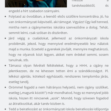
messze a
tanévkezdéstől, és
engedd a hírt szabadon szárnyalni.
Folytasd az óvodában, a leendő elsős szülőkre koncentrálva. Jó, ha
van önkormányzati képviselő, aki támogat. Vigyázz! Úgy kell tenned,
mintha nem a cigánymentes iskolára szerveződne a dolog. Tehát,
semmit leírni, csak szóban és diszkréten.
Járd végig a családokat, jellemezd az önkormányzati iskola
problémáit, jelezd, hogy mennyivel eredményesebb lesz nálatok
majd a munka. Ecseteld a gyerekek jövőjét, mennyire meghatározó,
hogy ne olyanok közt legyen, akiket nem érdekel semmi, sosem
tanulnak, stb.
Támassz olyan felvételi feltételeket, hogy a HHH, a cigány ne
jelentkezzen, de ne lehessen tetten érni a szándékosságot. Pl.
lelkészi ajánlás, kötelező egyházadó, rendszeres templomba járás,
esetleg tandíj.
Örömmel fogadd a nem hátrányos helyzetű, nem cigány szülőket,
esetleg („magunk között”) már mondhatod, hogy ez mennyivel jobb
iskola, hiszen itt nincsenek „azok”. Mondd, hogy szívesen fogadod
az átiratkozókat, akár tanév közben is.
Tedd a beiratkozást az önkormányzati iskola beiratkozási időpontja