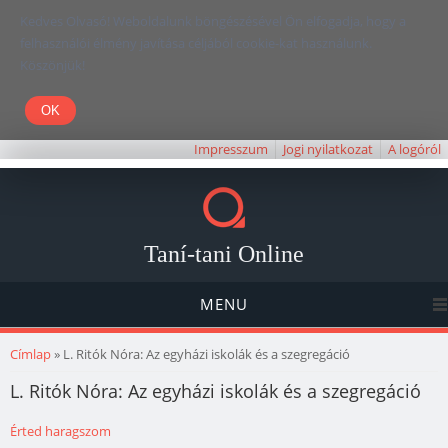
Kedves Olvasó! Weboldalunk böngészésével Ön elfogadja, hogy a
felhasználói élmény javítása céljából cookie-kat használunk.
Köszönjük!
Impresszum
Jogi nyilatkozat
A logóról
Taní-tani Online
MENU
Jelenlegi hely
Címlap
» L. Ritók Nóra: Az egyházi iskolák és a szegregáció
L. Ritók Nóra: Az egyházi iskolák és a szegregáció
Érted haragszom