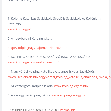
Üdvözlettel: Sz. Judit
1. Kolping Katolikus Szakiskola Speciális Szakiskola és Kollégium
Pétfürdő
www.kolpingpet.hu
2. A nagybajomi Kolping iskola
http://kolpingnagybajom.hu/index2.php
3. KOLPING KATOLIKUS SZAKKÉPZŐ ISKOLA SZEKSZÁRD
www.kolping-szekszard.sulinet.hu/
4. Nagykőrösi Kolping Katolikus Általános Iskola Nagykőrös:
www.iskolabazis.hu/nagykorosi_kolping_katolikus_altalanos_iskola_
5. Az esztergomi Kolping iskola:
www.kolping-egom.hu/
6. A gyöngyösi Kolping Iskola:
www.kolpinggyongyos.hu
Sz. Judit
|
2011. feb. 03. - 12:28
|
Permalink