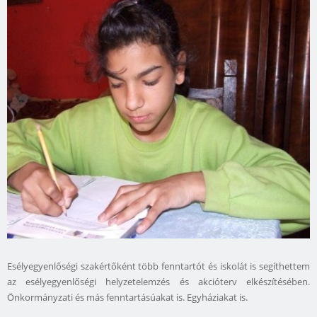
Esélyegyenlőségi szakértőként több fenntartót és iskolát is segíthettem
az esélyegyenlőségi helyzetelemzés és akcióterv elkészítésében.
Önkormányzati és más fenntartásúakat is. Egyháziakat is.