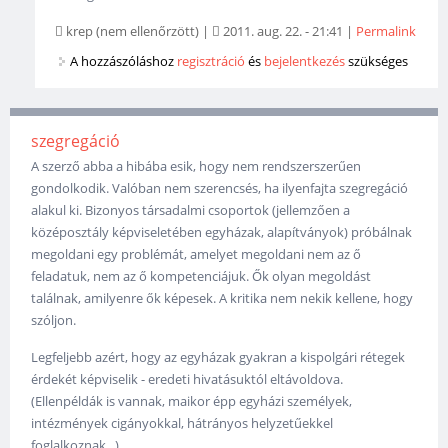
krep (nem ellenőrzött)
|
2011. aug. 22. - 21:41
|
Permalink
A hozzászóláshoz
regisztráció
és
bejelentkezés
szükséges
szegregáció
A szerző abba a hibába esik, hogy nem rendszerszerűen
gondolkodik. Valóban nem szerencsés, ha ilyenfajta szegregáció
alakul ki. Bizonyos társadalmi csoportok (jellemzően a
középosztály képviseletében egyházak, alapítványok) próbálnak
megoldani egy problémát, amelyet megoldani nem az ő
feladatuk, nem az ő kompetenciájuk. Ők olyan megoldást
találnak, amilyenre ők képesek. A kritika nem nekik kellene, hogy
szóljon.
Legfeljebb azért, hogy az egyházak gyakran a kispolgári rétegek
érdekét képviselik - eredeti hivatásuktól eltávoldova.
(Ellenpéldák is vannak, maikor épp egyházi személyek,
intézmények cigányokkal, hátrányos helyzetűekkel
foglalkoznak...)