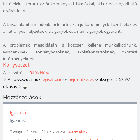
feltételeket kérnek az önkormányzati iskolákkal, akkor ez elfogadható
elvárás lenne….
A társadalomba mindenki beletartozik: a jó körülmények között élők és
a hátrányos helyzetűek, a cigányok és a nem cigányok egyaránt.
A problémák megoldásán is közösen kellene munkálkodnunk.
Mindenkinek. Törvényhozóknak, iskolafenntartóknak, oktatási
intézményeknek.
Könyvészet
A szerzőről:
L. Ritók Nóra
A hozzászóláshoz
regisztráció
és
bejelentkezés
szükséges
52597
olvasás
Hozzászólások
Igaz írás.
Igaz írás.
csiga
|
2010. júl. 17. - 21:49
|
Permalink