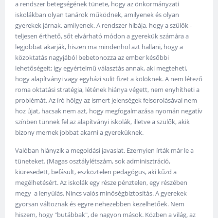
a rendszer betegségének tünete, hogy az önkormányzati
iskolákban olyan tanárok működnek, amilyenek és olyan
gyerekek járnak, amilyenek. A rendszer hibája, hogy a szülők -
teljesen érthető, sőt elvárható módon a gyerekük számára a
legjobbat akarják, hiszen ma mindenhol azt hallani, hogy a
közoktatás nagyjából bebetonozza az ember későbbi
lehetőségeit; így egyértelmű választás annak, aki megteheti,
hogy alapítványi vagy egyházi sulit fizet a kölöknek. A nem létező
roma oktatási stratégia, létének hiánya végett, nem enyhítheti a
problémát. Az író hölgy az ismert jelenségek felsorolásával nem
hoz újat, hacsak nem azt, hogy megfogalmazása nyomán negatív
színben tünnek fel az alapítványi iskolák, illetve a szülők, akik
bizony mernek jobbat akarni a gyereküknek.
Valóban hiányzik a megoldási javaslat. Ezernyien írták már le a
tüneteket. (Magas osztálylétszám, sok adminisztráció,
kiüresedett, befásult, eszköztelen pedagógus, aki kűzd a
megélhetésért. Az iskolák egy része pénztelen, egy részében
megy a lenyúlás. Nincs valós minőségbiztosítás. A gyerekek
gyorsan változnak és egyre nehezebben kezelhetőek. Nem
hiszem, hogy "butábbak", de nagyon mások. Közben a világ, az