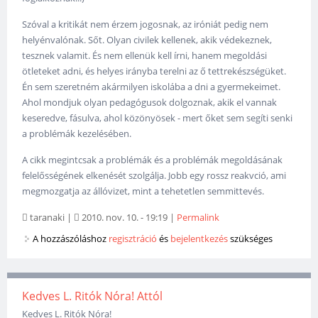
Szóval a kritikát nem érzem jogosnak, az iróniát pedig nem
helyénvalónak. Sőt. Olyan civilek kellenek, akik védekeznek,
tesznek valamit. És nem ellenük kell írni, hanem megoldási
ötleteket adni, és helyes irányba terelni az ő tettrekészségüket.
Én sem szeretném akármilyen iskolába a dni a gyermekeimet.
Ahol mondjuk olyan pedagógusok dolgoznak, akik el vannak
keseredve, fásulva, ahol közönyösek - mert őket sem segíti senki
a problémák kezelésében.
A cikk megintcsak a problémák és a problémák megoldásának
felelősségének elkenését szolgálja. Jobb egy rossz reakvció, ami
megmozgatja az állóvizet, mint a tehetetlen semmittevés.
taranaki
|
2010. nov. 10. - 19:19
|
Permalink
A hozzászóláshoz
regisztráció
és
bejelentkezés
szükséges
Kedves L. Ritók Nóra! Attól
Kedves L. Ritók Nóra!