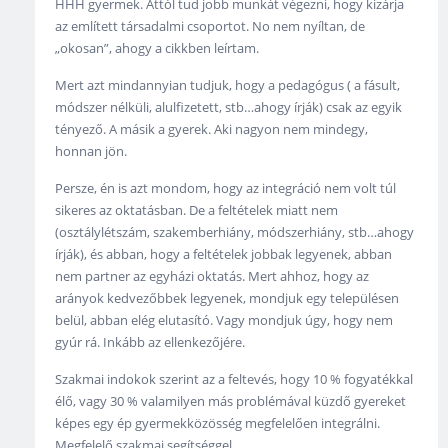
HHH gyermek. Attól tud jobb munkát végezni, hogy kizárja
az említett társadalmi csoportot. No nem nyíltan, de
„okosan”, ahogy a cikkben leírtam.
Mert azt mindannyian tudjuk, hogy a pedagógus ( a fásult,
módszer nélküli, alulfizetett, stb…ahogy írják) csak az egyik
tényező. A másik a gyerek. Aki nagyon nem mindegy,
honnan jön.
Persze, én is azt mondom, hogy az integráció nem volt túl
sikeres az oktatásban. De a feltételek miatt nem
(osztálylétszám, szakemberhiány, módszerhiány, stb…ahogy
írják), és abban, hogy a feltételek jobbak legyenek, abban
nem partner az egyházi oktatás. Mert ahhoz, hogy az
arányok kedvezőbbek legyenek, mondjuk egy településen
belül, abban elég elutasító. Vagy mondjuk úgy, hogy nem
gyúr rá. Inkább az ellenkezőjére.
Szakmai indokok szerint az a feltevés, hogy 10 % fogyatékkal
élő, vagy 30 % valamilyen más problémával küzdő gyereket
képes egy ép gyermekközösség megfelelően integrálni.
Megfelelő szakmai segítséggel.