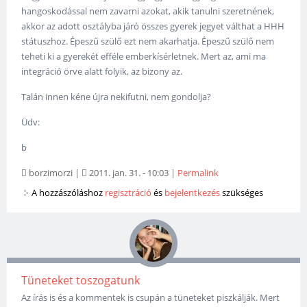
hangoskodással nem zavarni azokat, akik tanulni szeretnének,
akkor az adott osztályba járó összes gyerek jegyet válthat a HHH
státuszhoz. Épeszű szülő ezt nem akarhatja. Épeszű szülő nem
teheti ki a gyerekét efféle emberkísérletnek. Mert az, ami ma
integráció örve alatt folyik, az bizony az.
Talán innen kéne újra nekifutni, nem gondolja?
Üdv:
b
borzimorzi
|
2011. jan. 31. - 10:03
|
Permalink
A hozzászóláshoz
regisztráció
és
bejelentkezés
szükséges
Tüneteket toszogatunk
Az írás is és a kommentek is csupán a tüneteket piszkálják. Mert