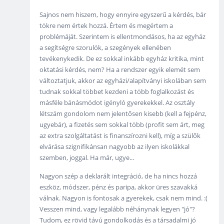
Sajnos nem hiszem, hogy ennyire egyszerű a kérdés, bár
tökre nem értek hozzá. Értem és megértem a
problémáját. Szerintem is ellentmondásos, ha az egyház
a segítségre szorulók, a szegények ellenében
tevékenykedik. De ez sokkal inkább egyház kritika, mint
oktatási kérdés, nem? Ha a rendszer egyik elemét sem
változtatjuk, akkor az egyházi/alapítványi iskolában sem
tudnak sokkal többet kezdeni a több foglalkozást és
másféle bánásmódot igényló gyerekekkel. Az osztály
létszám gondolom nem jelentősen kisebb (kell a fejpénz,
ugyebár), a fizetés sem sokkal több (profit sem árt, meg
az extra szolgáltatást is finanszírozni kell), míg a szülők
elvárása szignifikánsan nagyobb az ilyen iskolákkal
szemben, joggal. Ha már, ugye...
Nagyon szép a deklarált integráció, de ha nincs hozzá
eszköz, módszer, pénz és paripa, akkor üres szavakká
válnak. Nagyon is fontosak a gyerekek, csak nem mind. :(
Vesszen mind, vagy legalább néhánynak legyen "jó"?
Tudom, ez rövid távú gondolkodás és a társadalmi jó