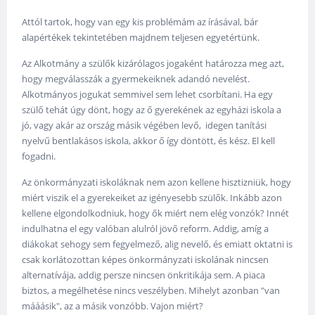
Attól tartok, hogy van egy kis problémám az írásával, bár
alapértékek tekintetében majdnem teljesen egyetértünk.
Az Alkotmány a szülők kizárólagos jogaként határozza meg azt,
hogy megválasszák a gyermekeiknek adandó nevelést.
Alkotmányos jogukat semmivel sem lehet csorbítani. Ha egy
szülő tehát úgy dönt, hogy az ő gyerekének az egyházi iskola a
jó, vagy akár az ország másik végében levő, idegen tanítási
nyelvű bentlakásos iskola, akkor ő így döntött, és kész. El kell
fogadni.
Az önkormányzati iskoláknak nem azon kellene hisztizniük, hogy
miért viszik el a gyerekeiket az igényesebb szülők. Inkább azon
kellene elgondolkodniuk, hogy ők miért nem elég vonzók? Innét
indulhatna el egy valóban alulról jövő reform. Addig, amíg a
diákokat sehogy sem fegyelmező, alig nevelő, és emiatt oktatni is
csak korlátozottan képes önkormányzati iskolának nincsen
alternatívája, addig persze nincsen önkritikája sem. A piaca
biztos, a megélhetése nincs veszélyben. Mihelyt azonban "van
mááásik", az a másik vonzóbb. Vajon miért?