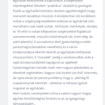
egyházak elvesztették a kapcsolatot a szegényebb
néprétegekkel. Részben "praktikus" okokból (a gazdagok
fizetik az egyházfenntartást), részben ügyetlenségből (nagy
szervezet lassabban mozdul). A középkorban (és korábban)
voltak a szegénység kezelésére eszközei az egyháznak (sőt,
mondhatni csak nekik voltak - kórházak, menhelyek, iskolák),
és '45 előtt is voltak kifejezetten szegényekkel foglalkozó
szerzetesrendek, missziós intézmények stb. (nem elég, de
azért jelentős). A szocializmus alatt gyakorlatilag a vidéki
parasztságra (lassabban nevelhető) és a városi
középosztályra sikerült sikerült az egyház(ak) befolyását
visszaszorítani. A "maradék" pedig a rendszerváltás után a
saját (középosztálybeli) tagsága és az újjáéledő
hatalomegyházi trendek miatt nem nagyon jeleskedett az
elesettek segítésében. Nagyon sok kivétel van (hál' Istennek),
de sajna kevés (és persze probléma, hogy a - jelenleg fő
csapásiránynak tekintett - célokban is nehezen győzik
magukat az egyházak).
Nem tudom, reménytelen volna-e valami nagyon magas
egyházi fensőbbséghez fordulni az pl. az Igazgyöngy
támogatásáért...