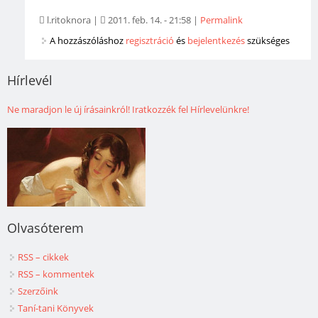
l.ritoknora
|
2011. feb. 14. - 21:58
|
Permalink
A hozzászóláshoz
regisztráció
és
bejelentkezés
szükséges
Hírlevél
Ne maradjon le új írásainkról! Iratkozzék fel Hírlevelünkre!
Olvasóterem
RSS – cikkek
RSS – kommentek
Szerzőink
Taní-tani Könyvek