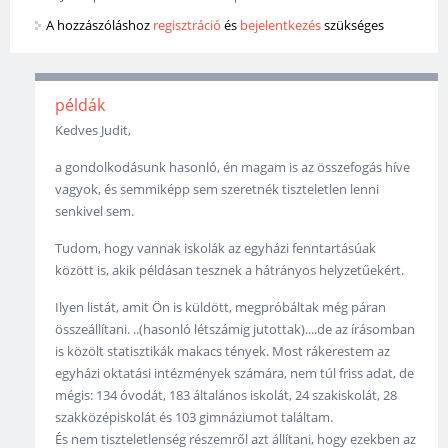
A hozzászóláshoz
regisztráció
és
bejelentkezés
szükséges
példák
Kedves Judit,
a gondolkodásunk hasonló, én magam is az összefogás híve
vagyok, és semmiképp sem szeretnék tiszteletlen lenni
senkivel sem.
Tudom, hogy vannak iskolák az egyházi fenntartásúak
között is, akik példásan tesznek a hátrányos helyzetűekért.
Ilyen listát, amit Ön is küldött, megpróbáltak még páran
összeállítani. ..(hasonló létszámig jutottak)....de az írásomban
is közölt statisztikák makacs tények. Most rákerestem az
egyházi oktatási intézmények számára, nem túl friss adat, de
mégis: 134 óvodát, 183 általános iskolát, 24 szakiskolát, 28
szakközépiskolát és 103 gimnáziumot találtam.
És nem tiszteletlenség részemről azt állítani, hogy ezekben az