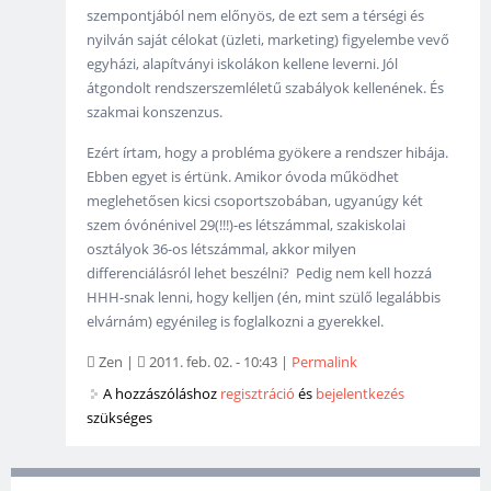
szempontjából nem előnyös, de ezt sem a térségi és
nyilván saját célokat (üzleti, marketing) figyelembe vevő
egyházi, alapítványi iskolákon kellene leverni. Jól
átgondolt rendszerszemléletű szabályok kellenének. És
szakmai konszenzus.
Ezért írtam, hogy a probléma gyökere a rendszer hibája.
Ebben egyet is értünk. Amikor óvoda működhet
meglehetősen kicsi csoportszobában, ugyanúgy két
szem óvónénivel 29(!!!)-es létszámmal, szakiskolai
osztályok 36-os létszámmal, akkor milyen
differenciálásról lehet beszélni? Pedig nem kell hozzá
HHH-snak lenni, hogy kelljen (én, mint szülő legalábbis
elvárnám) egyénileg is foglalkozni a gyerekkel.
Zen
|
2011. feb. 02. - 10:43
|
Permalink
A hozzászóláshoz
regisztráció
és
bejelentkezés
szükséges