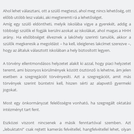
Ahol lehet választani, ott a szülő megteszi, ahol meg nincs lehetőség, ott
előbb utóbb lesz valaki, aki megteremti rá a lehetőséget.
Amíg egy szülő eldöntheti, melyik iskolába vigye a gyerekét, addig a
többségi szülők el fogják kerülni azokat az iskolákat, ahol magas a HHH
arány. Ha elsőbbséget élveznek a lakóhely szerinti tanulók, akkor a
szülők megkeresik a megoldást – ha kell, ideiglenes lakcímet szerezve –,
hogy az általuk választott iskolában a hely biztosított legyen.
A törvény ellentmondásos helyzetet alakít ki azzal, hogy piaci helyzetet
teremt, ami bizonyos körülmények között ösztönző is lehetne, ám jelen
esetben a szegregációt törvényesíti. Azt a szegregációt, amit más
törvények szerint büntetni kell, hiszen sérti az alapvető gyermeki
jogokat.
Most egy önkormányzat felelősségre vonható, ha szegregált oktatási
intézményt tart fent.
Eszközei viszont nincsenek a másik fenntartóval szemben. Azt
„lebuktatni” csak rejtett kamerás felvétellel, hangfelvétellel lehet, olyan