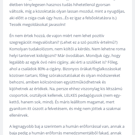
életben ténylegesen hasznos tudás hihetetlenül gyorsan
változik, míg a közoktatás olyan lassan mozdul, mint a nyugdíjas,
aki előtt a csiga csak úgy huss...És ez igaz a felsőoktatásra is.)
Tessék megoldásokat javasolni!
Én nem értek hozzá, de vajon miért nem lehet pozitív
szegregációt megvalósítani? (Lehet ez a szó pozitív értelmű?)
Komolyan tudakolózom, nem költői a kérdés. Nem lehetne roma
helyi tantervet kidolgozni? Már óvodában. Mondjuk úgy, hogy
legalább az egyik óvó néni cigány, aki érti a szülőket is? Főleg,
ahol a családok 80%-a cigány. Bizonyos órákat/foglalkozásokat
közösen tartani, főleg szórakoztatóakat és olyan módszereket
behozni, amiben kölcsönösen együttműködhetnek és
kijöhetnek az értékek. Na, persze ehhez viszonylag kis létszámú
csoportok, osztályok kellenek, LELKES pedagógusok (nem egy-
kettő, hanem sok, mind). És máris leállítom magamat, mert
gyanítom itt úszott a felvetésem, és még nem jöttek a szakmai
ellenérvek.
A legnagyobb baj a szerintem a humán erőforrással van, annak a
baja pedig a humán erőforrás menedzsmentjéből fakad, annak