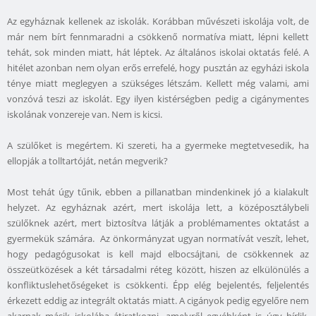
Az egyháznak kellenek az iskolák. Korábban művészeti iskolája volt, de
már nem bírt fennmaradni a csökkenő normatíva miatt, lépni kellett
tehát, sok minden miatt, hát léptek. Az általános iskolai oktatás felé. A
hitélet azonban nem olyan erős errefelé, hogy pusztán az egyházi iskola
ténye miatt meglegyen a szükséges létszám. Kellett még valami, ami
vonzóvá teszi az iskolát. Egy ilyen kistérségben pedig a cigánymentes
iskolának vonzereje van. Nem is kicsi.
A szülőket is megértem. Ki szereti, ha a gyermeke megtetvesedik, ha
ellopják a tolltartóját, netán megverik?
Most tehát úgy tűnik, ebben a pillanatban mindenkinek jó a kialakult
helyzet. Az egyháznak azért, mert iskolája lett, a középosztálybeli
szülőknek azért, mert biztosítva látják a problémamentes oktatást a
gyermekük számára. Az önkormányzat ugyan normatívát veszít, lehet,
hogy pedagógusokat is kell majd elbocsájtani, de csökkennek az
összeütközések a két társadalmi réteg között, hiszen az elkülönülés a
konfliktuslehetőségeket is csökkenti. Épp elég bejelentés, feljelentés
érkezett eddig az integrált oktatás miatt. A cigányok pedig egyelőre nem