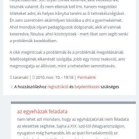
tesznek valamit. És nem ellenük kell írni, hanem megoldási
ötleteket adni, és helyes irányba terelni az ő tettrekészségüket.
Én sem szeretném akármilyen iskolába a dni a gyermekeimet.
Ahol mondjuk olyan pedagógusok dolgoznak, akik el vannak
keseredve, fásulva, ahol közönyösek - mert őket sem segíti senki
a problémák kezelésében.
A cikk megintcsak a problémák és a problémák megoldásának
felelősségének elkenését szolgálja. Jobb egy rossz reakvció, ami
megmozgatja az állóvizet, mint a tehetetlen semmittevés.
taranaki
|
2010. nov. 10. - 19:18
|
Permalink
A hozzászóláshoz
regisztráció
és
bejelentkezés
szükséges
az egyeházak feladata
nem lehet azt mondani, hogy az egyház(ak)nak nem feladata
az elesettek segítése. Sajna a XIX. szd-tól (Magyarországon,
nyugaton még hamarabb, kb az ipari forradalomtól) az