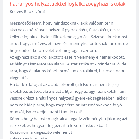
hátrányos helyzetűekkel foglalkozóegyházi iskolák
Kedves Ritók Nóra!
Meggyőződésem, hogy mindazoknak, akik valóban tenni
akarnak a hátrányos helyzetű gyerekekért, fiatalokért, össze
kellene fogniuk, tisztelniük kellene egymást. Szívesen írnék most
arról, hogy a művészeti nevelést mennyire fontosnak tartom, de
helyesbítést kérő levelet kell megfogalmaznom.
Az egyházi iskolákról alkotott és leírt vélemény elhamarkodott,
és hiányos ismereteken alapul. A statisztika sok mindenre jó, de
arra, hogy általános képet formáljunk iskolákról, biztosan nem
elegendő.
Ha bárki ellátogat az alább felsorolt (a felsorolás nem teljes)
iskolákba, és továbbra is azt állítja, hogy az egyházi iskolák nem
vesznek részt a hátrányos helyzetű gyerekek segítésében, akkor
nem volt ideje arra, hogy megnézze az intézményekben folyó
munkát, ismerkedjen az ott tanulókkal!
Kérem, hogy ha már megírták a negatív véleményt, írják meg azt
is, kikkel, és hogyan dolgoznak a felsorolt iskolákban!
Köszönöm a kiegészítő véleményt.