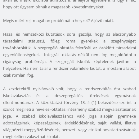
akarnak másik iskolába átiratkozni, amelyről egyébként is úgy hírlik,
hogy ott úgysem bírnák a magasabb követelményeket.
Mégis miért rejt magában problémát a helyzet? A jövő miatt.
Hazai és nemzetközi kutatások sora igazolja, hogy az alacsonyabb
társadalmi státuszú, főleg roma gyerekek a szegénységet
továbbörökítik. A szegregáló oktatás felerősíti az öröklött társadalmi
egyenlőtlenségeket. Integrált oktatás nélkül nem fog megoldódni a
cigányság problémája. A szegregált iskolák képtelenek javítani a
helyzeten. Ha nem talál a rendszer valamiféle kiutat, a mostani állapot
csak romlani fog.
A kezdetektől nyilvánvaló volt, hogy a rendszerváltás óta szabad
iskolaválasztás és a deszegregációs törekvések egymásnak
ellentmondanak. A közoktatási törvény 13. § (1) bekezdése szerint a
szülőt megilleti a nevelési-oktatási intézmény szabad megválasztásának
joga. A szabad iskolaválasztáshoz való joga alapján gyermeke
adottságainak, képességeinek, érdeklődésének, saját vallási, illetve
világnézeti meggyőződésének, nemzeti vagy etnikai hovatartozásának
megfelelően választhat iskolát.