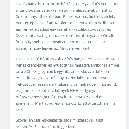
iskolákban a halmozottan hátrányos helyzetű (és nem a HH-
s) tanulók aránya sokkal, de sokkal alacsonyabb, mint az
önkormányzati iskolákban. Persze vannak üdítő kivételek,
nemrég épp a Tanítani Konferencián, Miskolcon hallhattam
egy remek előadást egy csereháti katólikus óvodáról, és
összevont alsó tagozatos iskoláról, és bizonyára az Ön által
írtak is ilyenek. De arányaiban nem ez a jellemző, bár
kívánom, hogy legyen az. Mindannyiunkért.
És lehet, kissé irónikus volt az írás hangvétele. Vállalom. Mert
nehéz csendesnek és nyugodtnak maradni, amikor az ember
orra előtt szegregálódik egy általános iskola, miközben
erősödik az egyházi, néhány asszimilálódott hátrányos
helyzetűvel reagálva a kritikára, olyannal, akivel nincs gond,
és gondosan kerülve a környék HHH-s, cigány,
mélyszegénységben élő, gyakorta tetves és piszkos
gyerekeit....Mert abból egy sincs ott. És attól tartok, nem is
lesz.
Szóval, én csak egységes társadalmi szerepválllalást
szeretnék. Fenntartótól függetlenül.