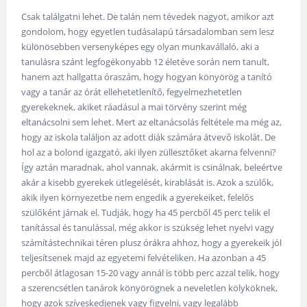
Csak találgatni lehet. De talán nem tévedek nagyot, amikor azt
gondolom, hogy egyetlen tudásalapú társadalomban sem lesz
különösebben versenyképes egy olyan munkavállaló, aki a
tanulásra szánt legfogékonyabb 12 életéve során nem tanult,
hanem azt hallgatta óraszám, hogy hogyan könyörög a tanító
vagy a tanár az órát ellehetetlenítő, fegyelmezhetetlen
gyerekeknek, akiket ráadásul a mai törvény szerint még
eltanácsolni sem lehet. Mert az eltanácsolás feltétele ma még az,
hogy az iskola találjon az adott diák számára átvevő iskolát. De
hol az a bolond igazgató, aki ilyen züllesztőket akarna felvenni?
Így aztán maradnak, ahol vannak, akármit is csinálnak, beleértve
akár a kisebb gyerekek ütlegelését, kirablását is. Azok a szülők,
akik ilyen környezetbe nem engedik a gyerekeiket, felelős
szülőként járnak el. Tudják, hogy ha 45 percből 45 perc telik el
tanítással és tanulással, még akkor is szükség lehet nyelvi vagy
számítástechnikai téren plusz órákra ahhoz, hogy a gyerekeik jól
teljesítsenek majd az egyetemi felvételiken. Ha azonban a 45
percből átlagosan 15-20 vagy annál is több perc azzal telik, hogy
a szerencsétlen tanárok könyörögnek a neveletlen kölyköknek,
hogy azok szíveskedjenek vagy figyelni, vagy legalább