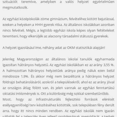
szituációt teremtve, amelyben a valós helyzet egyértelműen
megmutatkozik.
Az egyházi középiskolák zöme gimnázium, felvételihez kötött bejutással,
ezeken a helyeken a HHH gyerek ritka. Az általános iskolákban azonban
nincs felvételi. Mégis, a legtöbb egyházi iskola képes olyan feltételeket
teremteni, hogy elkerüljék az alacsony társadalmi státuszú gyerekek.
A helyzet igazolásául íme, néhány adat az OKM statisztikái alapján!
Jelenleg Magyarországon az általános iskolai tanulók egyharmada
igazoltan hátrányos helyzetű. Az egyházi iskolákban ez az arány 3,55 %.
A halmozottan hátrányos helyzetűek aránya pedig náluk ezen belül
mindössze 1,9%. És akkor még nem beszéltünk a hátrányos helyzet
földrajzi behatárolásáról, azokról a településekről, ahol ez az arány jóval
az országos átlag fölött van, és jelen vannak az egyházi fenntartású
oktatási intézmények is. Ott a különbség még sokkal szembetűnőbb.
Most, hogy az infrastrukturális fejlesztési források elérését
esélyegyenlőségi terv készítéséhez kötötték, sok településen fény derült
arra, hogy itt nincs minden rendben. Az egyházi iskolák nem igazán
vállalják fel a település ilyen jellegű problémáinak megoldását, a terhek