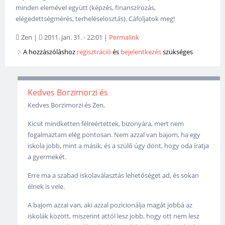
minden elemével együtt (képzés, finanszírozás,
elégedettségmérés, terheléselosztás). Cáfoljatok meg!
Zen
|
2011. jan. 31. - 22:01
|
Permalink
A hozzászóláshoz
regisztráció
és
bejelentkezés
szükséges
Kedves Borzimorzi és
Kedves Borzimorzi és Zen,
Kicsit mindketten félreértettek, bizonyára, mert nem
fogalmaztam elég pontosan. Nem azzal van bajom, ha egy
iskola jobb, mint a másik, és a szülő úgy dönt, hogy oda íratja
a gyermekét.
Erre ma a szabad iskolaválasztás lehetőséget ad, és sokan
élnek is vele.
A bajom azzal van, aki azzal pozicionálja magát jobbá az
iskolák között, miszerint attól lesz jobb, hogy ott nem lesz