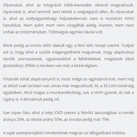
Olyanokat, ahol az integráció több-kevesebb sikerrel magvalósult,
olyanokat is, ahol semmit sem tettek a szegregáció ellen. És olyanokat
is, ahol az esélyegyenlőségi helyzetelemzés nem is mutatott HHH
tanulókat. Nem azért, mert nem vizsgálták eddig. Hanem, mert nem
voltak az intézményben. Többségük egyházi iskola volt.
Most pedig az orrom előtt alakult egy, a fent leírt recept szerint. Tudjuk
azt is, hogy ahol a szülők megengedhetik maguknak, hogy alapítványi
iskolát szervezzenek, ugyanezekkel a feltételekkel, megteszik (lásd
Jászladány). Efféle is tervben van már a kistérségben.
Írhatnék tehát alapítványiról is, most mégis az egyháziról írok, mert míg
az előző csak tervben van, emez már megvalósult, itt, a 33 LHH kistérség
egyikében. Ahol magas a munkanélküliség, sok a HHH gyerek, és sok a
cigány is. A létszámuk pedig nő.
Van olyan falu, ahol a helyi CKÖ szerint a felnőtt lakosságban a romák
aránya 25%, az iskolai arány 55%, az óvodai pedig már 75%.
A saját szempontjából mindenkinek megvan az elfogadható indoka.