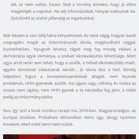
elé, ez nem nehéz, hiszen őket a törvény kötelezi, hogy jó előre
megjelöljék a napokat. Ne adj információkat, hányan iratkoztak be.
Győzködd az utolsó pillanatig az ingadozókat.
Már készen is van! Dőlj hátra kényelmesen, és nézd végig, hogyan kezdi
szegregálni magát az önkormányzati iskola, megjósolható véggel,
büntethetően.. Nyugodt lehetsz: téged meg fog mindig védeni a
demokrácia egyik vívmánya, a szabad iskolaválasztás lehetősége. Mert
ugye arról senki sem tehet, hogy a szülők, a hitbeli elköteleződés miatt,
egyéni döntéssel választanak iskolát… Jó iskola lesz a tied. Mindig
teljesíteni fogod a kompetenciamérések átlagát, nem lesznek
problémás, HHH gyerekek, szülők. Ha ügyes vagy, néhány év múlva az
összes nem cigány, nem HHH gyerek a te iskoládba fog járni, a többi
pedig az önkormányzatiba.
Nos, így szól a kissé ironikus recept ma, 2010-ben, Magyarországon, az
Európai Unióban. Próbáltam időrendben leírni, úgy, ahogy nyomon
követem. Mert mást tenni nem tudok.