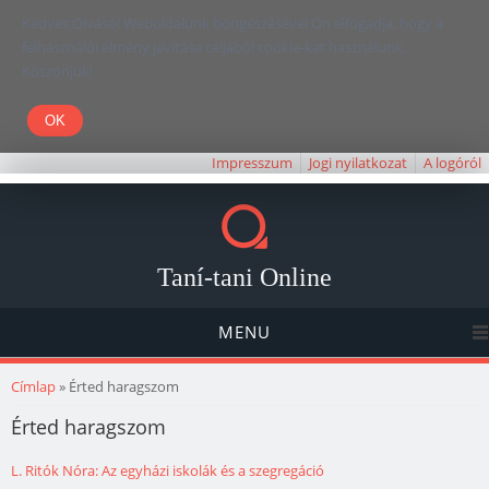
Kedves Olvasó! Weboldalunk böngészésével Ön elfogadja, hogy a
felhasználói élmény javítása céljából cookie-kat használunk.
Köszönjük!
Impresszum
Jogi nyilatkozat
A logóról
Taní-tani Online
MENU
Jelenlegi hely
Címlap
» Érted haragszom
Érted haragszom
L. Ritók Nóra: Az egyházi iskolák és a szegregáció