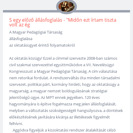
S egy előző állásfoglalás - "Midőn ezt írtam tiszta
volt az ég
A Magyar Pedagógiai Társaság
állásfoglalása
az oktatásügyet érintő folyamatokról
Az oktatás közügy! Ezzel a címmel szervezte 2008-ban számos
civil szakmai szervezettel együttműködve a VII. Nevelésügyi
Kongresszust a Magyar Pedagógiai Társaság. A cím választása
nem retorikai fordulat. A rendszerváltás óta minden társadalmi
szervezet, politikai párt, kormány hirdeti, hogy az oktatásügy a
magyarság, a magyar nemzet boldogulásának stratégiai
jelentőségű ügye. Az MPT ennek jegyében, 120 éves
hagyományára is építve fogalmazza meg jelen állásfoglalását,
melyben a változtatás szükségességét hangsúlyozva, a döntések
előkészítésének javítására kívánja az illetékesek figyelmét
felhívni.
Aggódva figyeljük a közoktatási rendszer átalakítását célzó