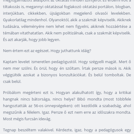
megfogalmazott álláspont az oktatás minden szintjéről. És érdemi volt a
tiltakozás is, megannyi oktatással foglakozó oktatási portálon, blogban,
interjúkban, cikkekben, újságokban megjelenő olvasói levelekben.
Gyakorlatilag mindenhol. Olyanoktól, akik a szakmát képviselik. Akiknek
tudására, véleményére nem lehet nem figyelni, akiknek hozzáértése a
témában vitathatatlan. Akik nem politizálnak, csak a szakmát képviselik.
És azt akarják, hogy jobb legyen.
Nem értem ezt az egészet. Hogy juthattunk idáig?
Kaptam levelet ismeretlen pedagógustól. Hogy szégyelli magát. Mert ő
nem mer szólni. És örül, hogy én szóltam. Írtak persze mások is. Akik
végigülték azokat a bizonyos konzultációkat. És belül tomboltak. De
csak belül.
Próbálom megérteni ezt is. Hogyan alakulhatott így, hogy a kritikai
hangnak nincs bátorsága, nincs helye? Bibó mondta (most többfele
hangoztatták az 56-os ünnepségeken): ott kezdődik a szabadság, ahol
megszűnik a félelem. Igaz. Persze ő ezt nem erre az időszakra mondta.
Most mégis furcsán idevág.
Tegnap beszéltem valakivel. Kérdezte, igaz, hogy a pedagógusok egy