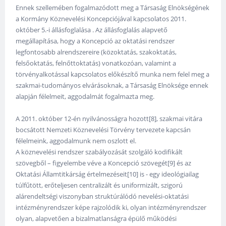
Ennek szellemében fogalmazódott meg a Társaság Elnökségének
a Kormány Köznevelési Koncepciójával kapcsolatos 2011.
október 5.-i állásfoglalása . Az állásfoglalás alapvető
megállapítása, hogy a Koncepció az oktatási rendszer
legfontosabb alrendszereire (közoktatás, szakoktatás,
felsőoktatás, felnőttoktatás) vonatkozóan, valamint a
törvényalkotással kapcsolatos előkészítő munka nem felel meg a
szakmai-tudományos elvárásoknak, a Társaság Elnöksége ennek
alapján félelmeit, aggodalmát fogalmazta meg.
A 2011. október 12-én nyilvánosságra hozott[8], szakmai vitára
bocsátott Nemzeti Köznevelési Törvény tervezete kapcsán
félelmeink, aggodalmunk nem oszlott el.
A köznevelési rendszer szabályozását szolgáló kodifikált
szövegből – figyelembe véve a Koncepció szövegét[9] és az
Oktatási Államtitkárság értelmezéseit[10] is - egy ideológiailag
túlfűtött, erőteljesen centralizált és uniformizált, szigorú
alárendeltségi viszonyban struktúrálódó nevelési-oktatási
intézményrendszer képe rajzolódik ki, olyan intézményrendszer
olyan, alapvetően a bizalmatlanságra épülő működési