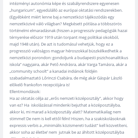
intézményi autonómia képe és szabályrendszere egyenesen
„hungaricum”, egyedülálló az európai oktatási rendszerekben.
(Egyébként miért lenne baj a nemzetközi tájékozódás egy
nemzetközivé váló világban? Megkésett pótlása a többszörös
történelmi elmaradásnak (hiszen a progresszív pedagógiák hazai
térnyerése először 1919 után torpant meg politikai okokból,
majd 1948 után). De azt is tudomásul vehetjük, hogy ez a
progresszió valóságos magyar héroszokkal büszkélkedhetik a
nemzetközi porondon: gondoljunk a budapesti pszichoanalitikus
iskola” nagyjaira, akár Pető Andrásra, akár Varga Tamásra, akár a
„community schoolt” a kanadai indiánok földjén
szabadalmaztató Lőrinczi Csabára, de még akár Gáspár László
előkelő frankofon recepciójára is!
Ellentmondások:
Ha az oktatás célja az „erős nemzeti középosztály”, akkor hogy
van ez? Ha iskolázással mindenki bejuthat a középosztályba,
akkor ki, mi marad a középosztály alatt? Matematikailag nem
stimmel! De nem is kell ettől félni! Hiszen, ha a szakiskolásoknak
expressis verbis a „minimális közismereti tudást” kell közvetíteni,
akkor soha az életbe’ nem jutnak be az áhított középosztályba