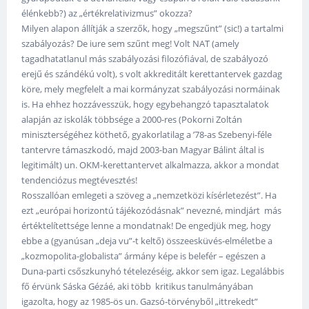
élénkebb?) az „értékrelativizmus” okozza?
Milyen alapon állítják a szerzők, hogy „megszűnt” (sic!) a tartalmi
szabályozás? De iure sem szűnt meg! Volt NAT (amely
tagadhatatlanul más szabályozási filozófiával, de szabályozó
erejű és szándékú volt), s volt akkreditált kerettantervek gazdag
köre, mely megfelelt a mai kormányzat szabályozási normáinak
is. Ha ehhez hozzávesszük, hogy egybehangzó tapasztalatok
alapján az iskolák többsége a 2000-res (Pokorni Zoltán
miniszterségéhez köthető, gyakorlatilag a ’78-as Szebenyi-féle
tantervre támaszkodó, majd 2003-ban Magyar Bálint által is
legitimált) un. OKM-kerettantervet alkalmazza, akkor a mondat
tendenciózus megtévesztés!
Rosszallóan emlegeti a szöveg a „nemzetközi kísérletezést”. Ha
ezt „európai horizontú tájékozódásnak” nevezné, mindjárt más
értéktelítettsége lenne a mondatnak! De engedjük meg, hogy
ebbe a (gyanúsan „deja vu”-t keltő) összeesküvés-elméletbe a
„kozmopolita-globalista” ármány képe is belefér – egészen a
Duna-parti csőszkunyhó tételezéséig, akkor sem igaz. Legalábbis
fő érvünk Sáska Gézáé, aki több kritikus tanulmányában
igazolta, hogy az 1985-ös un. Gazsó-törvényből „ittrekedt”