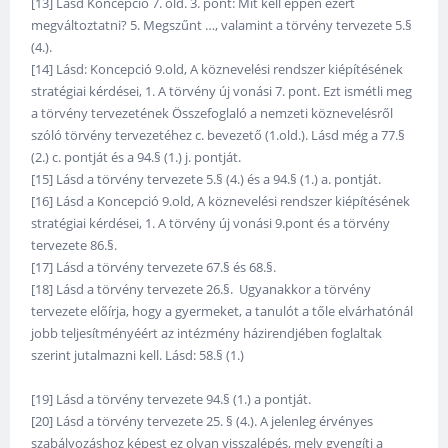
[13] Lásd Koncepció 7. old. 3. pont: Mit kell éppen ezért
megváltoztatni? 5. Megszűnt …, valamint a törvény tervezete 5.§
(4.).
[14] Lásd: Koncepció 9.old, A köznevelési rendszer kiépítésének
stratégiai kérdései, 1. A törvény új vonási 7. pont. Ezt ismétli meg
a törvény tervezetének Összefoglaló a nemzeti köznevelésről
szóló törvény tervezetéhez c. bevezető (1.old.). Lásd még a 77.§
(2.) c. pontját és a 94.§ (1.) j. pontját.
[15] Lásd a törvény tervezete 5.§ (4.) és a 94.§ (1.) a. pontját.
[16] Lásd a Koncepció 9.old, A köznevelési rendszer kiépítésének
stratégiai kérdései, 1. A törvény új vonási 9.pont és a törvény
tervezete 86.§.
[17] Lásd a törvény tervezete 67.§ és 68.§.
[18] Lásd a törvény tervezete 26.§. Ugyanakkor a törvény
tervezete előírja, hogy a gyermeket, a tanulót a tőle elvárhatónál
jobb teljesítményéért az intézmény házirendjében foglaltak
szerint jutalmazni kell. Lásd: 58.§ (1.)
[19] Lásd a törvény tervezete 94.§ (1.) a pontját.
[20] Lásd a törvény tervezete 25. § (4.). A jelenleg érvényes
szabályozáshoz képest ez olyan visszalépés, mely gyengíti a