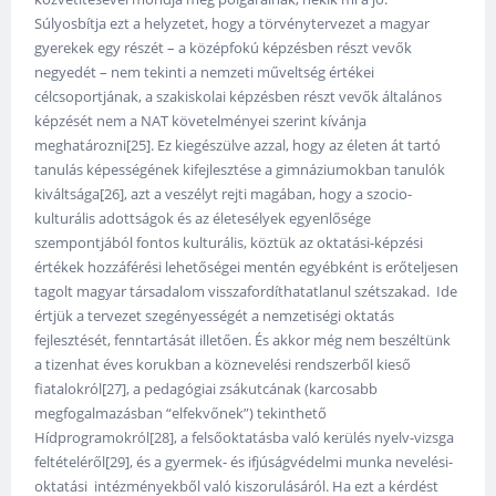
Súlyosbítja ezt a helyzetet, hogy a törvénytervezet a magyar
gyerekek egy részét – a középfokú képzésben részt vevők
negyedét – nem tekinti a nemzeti műveltség értékei
célcsoportjának, a szakiskolai képzésben részt vevők általános
képzését nem a NAT követelményei szerint kívánja
meghatározni[25]. Ez kiegészülve azzal, hogy az életen át tartó
tanulás képességének kifejlesztése a gimnáziumokban tanulók
kiváltsága[26], azt a veszélyt rejti magában, hogy a szocio-
kulturális adottságok és az életesélyek egyenlősége
szempontjából fontos kulturális, köztük az oktatási-képzési
értékek hozzáférési lehetőségei mentén egyébként is erőteljesen
tagolt magyar társadalom visszafordíthatatlanul szétszakad. Ide
értjük a tervezet szegényességét a nemzetiségi oktatás
fejlesztését, fenntartását illetően. És akkor még nem beszéltünk
a tizenhat éves korukban a köznevelési rendszerből kieső
fiatalokról[27], a pedagógiai zsákutcának (karcosabb
megfogalmazásban “elfekvőnek”) tekinthető
Hídprogramokról[28], a felsőoktatásba való kerülés nyelv-vizsga
feltételéről[29], és a gyermek- és ifjúságvédelmi munka nevelési-
oktatási intézményekből való kiszorulásáról. Ha ezt a kérdést