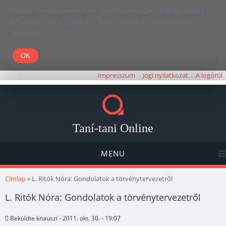
Kedves Olvasó! Weboldalunk böngészésével Ön elfogadja, hogy a
felhasználói élmény javítása céljából cookie-kat használunk.
Köszönjük!
Impresszum
Jogi nyilatkozat
A logóról
Taní-tani Online
MENU
Jelenlegi hely
Címlap
» L. Ritók Nóra: Gondolatok a törvénytervezetről
L. Ritók Nóra: Gondolatok a törvénytervezetről
Beküldte
knauszi
- 2011. okt. 30. - 19:07