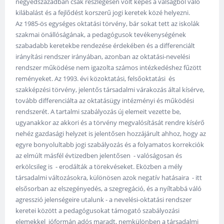
negyedszázadban csak részlegesen volt képes a válságból való
kilábalást és a fejlődést korszerű jogi keretek közé helyezni.
Az 1985-ös egységes oktatási törvény, bár sokat tett az iskolák
szakmai önállóságának, a pedagógusok tevékenységének
szabadabb keretekbe rendezése érdekében és a differenciált
irányítási rendszer irányában, azonban az oktatási-nevelési
rendszer működése nem igazolta számos intézkedéshez fűzött
reményeket. Az 1993. évi közoktatási, felsőoktatási és
szakképzési törvény, jelentős társadalmi várakozás által kísérve,
tovább differenciálta az oktatásügy intézményi és működési
rendszerét. A tartalmi szabályozás új elemeit vezette be,
ugyanakkor az akkori és a törvény megvalósítását rendre kísérő
nehéz gazdasági helyzet is jelentősen hozzájárult ahhoz, hogy az
egyre bonyolultabb jogi szabályozás és a folyamatos korrekciók
az elmúlt másfél évtizedben jelentősen - valóságosan és
erkölcsileg is - erodálták a törekvéseket. Eközben a mély
társadalmi változásokra, különösen azok negatív hatásaira - itt
elsősorban az elszegényedés, a szegregáció, és a nyíltabbá váló
agresszió jelenségeire utalunk - a nevelési-oktatási rendszer
keretei között a pedagógusokat támogató szabályozási
elemekkel jóformán adós maradt, nemkülönben a társadalmi