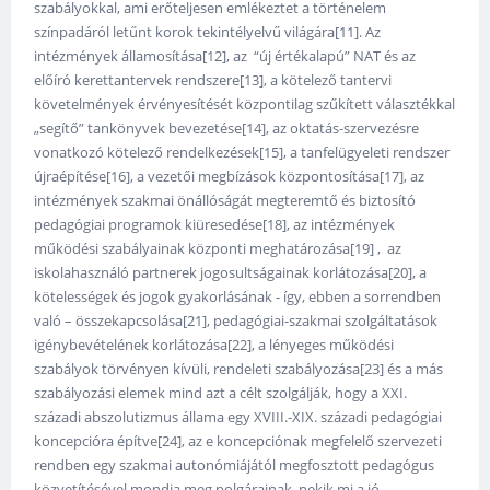
szabályokkal, ami erőteljesen emlékeztet a történelem
színpadáról letűnt korok tekintélyelvű világára[11]. Az
intézmények államosítása[12], az “új értékalapú” NAT és az
előíró kerettantervek rendszere[13], a kötelező tantervi
követelmények érvényesítését központilag szűkített választékkal
„segítő” tankönyvek bevezetése[14], az oktatás-szervezésre
vonatkozó kötelező rendelkezések[15], a tanfelügyeleti rendszer
újraépítése[16], a vezetői megbízások központosítása[17], az
intézmények szakmai önállóságát megteremtő és biztosító
pedagógiai programok kiüresedése[18], az intézmények
működési szabályainak központi meghatározása[19] , az
iskolahasználó partnerek jogosultságainak korlátozása[20], a
kötelességek és jogok gyakorlásának - így, ebben a sorrendben
való – összekapcsolása[21], pedagógiai-szakmai szolgáltatások
igénybevételének korlátozása[22], a lényeges működési
szabályok törvényen kívüli, rendeleti szabályozása[23] és a más
szabályozási elemek mind azt a célt szolgálják, hogy a XXI.
századi abszolutizmus állama egy XVIII.-XIX. századi pedagógiai
koncepcióra építve[24], az e koncepciónak megfelelő szervezeti
rendben egy szakmai autonómiájától megfosztott pedagógus
közvetítésével mondja meg polgárainak, nekik mi a jó.