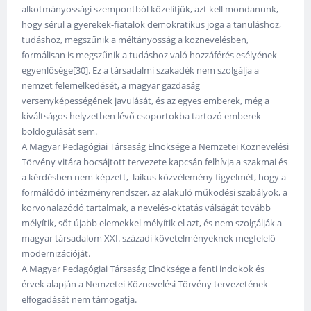
alkotmányossági szempontból közelítjük, azt kell mondanunk,
hogy sérül a gyerekek-fiatalok demokratikus joga a tanuláshoz,
tudáshoz, megszűnik a méltányosság a köznevelésben,
formálisan is megszűnik a tudáshoz való hozzáférés esélyének
egyenlősége[30]. Ez a társadalmi szakadék nem szolgálja a
nemzet felemelkedését, a magyar gazdaság
versenyképességének javulását, és az egyes emberek, még a
kiváltságos helyzetben lévő csoportokba tartozó emberek
boldogulását sem.
A Magyar Pedagógiai Társaság Elnöksége a Nemzetei Köznevelési
Törvény vitára bocsájtott tervezete kapcsán felhívja a szakmai és
a kérdésben nem képzett, laikus közvélemény figyelmét, hogy a
formálódó intézményrendszer, az alakuló működési szabályok, a
körvonalazódó tartalmak, a nevelés-oktatás válságát tovább
mélyítik, sőt újabb elemekkel mélyítik el azt, és nem szolgálják a
magyar társadalom XXI. századi követelményeknek megfelelő
modernizációját.
A Magyar Pedagógiai Társaság Elnöksége a fenti indokok és
érvek alapján a Nemzetei Köznevelési Törvény tervezetének
elfogadását nem támogatja.