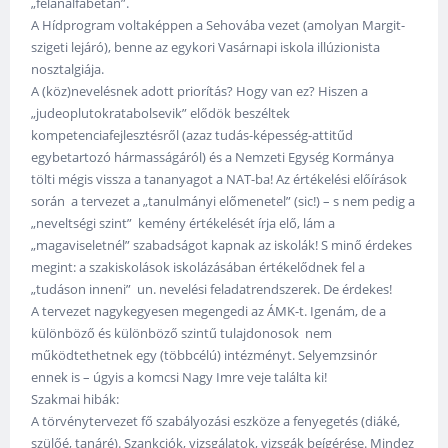
„félanalfabétán”.
A Hídprogram voltaképpen a Sehovába vezet (amolyan Margit-
szigeti lejáró), benne az egykori Vasárnapi iskola illúzionista
nosztalgiája.
A (köz)nevelésnek adott priorítás? Hogy van ez? Hiszen a
„judeoplutokratabolsevik” elődök beszéltek
kompetenciafejlesztésről (azaz tudás-képesség-attitűd
egybetartozó hármasságáról) és a Nemzeti Egység Kormánya
tölti mégis vissza a tananyagot a NAT-ba! Az értékelési előírások
során a tervezet a „tanulmányi előmenetel” (sic!) – s nem pedig a
„neveltségi szint” kemény értékelését írja elő, lám a
„magaviseletnél” szabadságot kapnak az iskolák! S minő érdekes
megint: a szakiskolások iskolázásában értékelődnek fel a
„tudáson inneni” un. nevelési feladatrendszerek. De érdekes!
A tervezet nagykegyesen megengedi az ÁMK-t. Igenám, de a
különböző és különböző szintű tulajdonosok nem
működtethetnek egy (többcélú) intézményt. Selyemzsinór
ennek is – úgyis a komcsi Nagy Imre veje találta ki!
Szakmai hibák:
A törvénytervezet fő szabályozási eszköze a fenyegetés (diáké,
szülőé, tanáré). Szankciók, vizsgálatok, vizsgák beígérése. Mindez