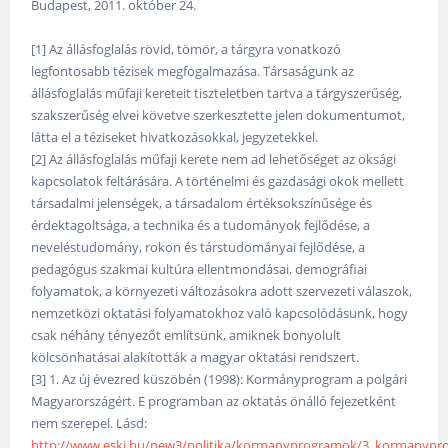
Budapest, 2011. október 24.
[1] Az állásfoglalás rövid, tömör, a tárgyra vonatkozó
legfontosabb tézisek megfogalmazása. Társaságunk az
állásfoglalás műfaji kereteit tiszteletben tartva a tárgyszerűség,
szakszerűség elvei követve szerkesztette jelen dokumentumot,
látta el a téziseket hivatkozásokkal, jegyzetekkel.
[2] Az állásfoglalás műfaji kerete nem ad lehetőséget az oksági
kapcsolatok feltárására. A történelmi és gazdasági okok mellett
társadalmi jelenségek, a társadalom értéksokszínűsége és
érdektagoltsága, a technika és a tudományok fejlődése, a
neveléstudomány, rokon és társtudományai fejlődése, a
pedagógus szakmai kultúra ellentmondásai, demográfiai
folyamatok, a környezeti változásokra adott szervezeti válaszok,
nemzetközi oktatási folyamatokhoz való kapcsolódásunk, hogy
csak néhány tényezőt említsünk, amiknek bonyolult
kölcsönhatásai alakították a magyar oktatási rendszert.
[3] 1. Az új évezred küszöbén (1998): Kormányprogram a polgári
Magyarországért. E programban az oktatás önálló fejezetként
nem szerepel. Lásd:
http://www.eski.hu/new3/politika/kormanyprogramok/3_kormanypro