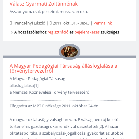
Válasz Gyarmati Zoltánnénak
Asszonyom, csak pesszimizmusra van oka.
Trencsényi László
|
2011. okt. 31. - 08:43
|
Permalink
A hozzászóláshoz
regisztráció
és
bejelentkezés
szükséges
A Magyar Pedagógiai Társaság állásfoglalása a
törvénytervezetről
A Magyar Pedagógiai Társaság
állásfoglalása[1]
a Nemzeti Köznevelési Törvény tervezetéről
……………………………………………………………………………………………….
Elfogadta az MPT Elnöksége 2011. október 24-én
A magyar oktatásügy válságban van. E válság nem új keletű,
történelmi, gazdasági okai rendkívül összetettek[2]. A hazai
oktatáspolitika, a szabályozási-jogalkotási gyakorlat az utóbbi