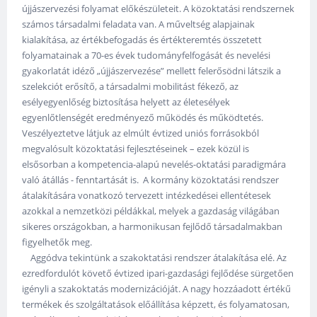
újjászervezési folyamat előkészületeit. A közoktatási rendszernek
számos társadalmi feladata van. A műveltség alapjainak
kialakítása, az értékbefogadás és értékteremtés összetett
folyamatainak a 70-es évek tudományfelfogását és nevelési
gyakorlatát idéző „újjászervezése” mellett felerősödni látszik a
szelekciót erősítő, a társadalmi mobilitást fékező, az
esélyegyenlőség biztosítása helyett az életesélyek
egyenlőtlenségét eredményező működés és működtetés.
Veszélyeztetve látjuk az elmúlt évtized uniós forrásokból
megvalósult közoktatási fejlesztéseinek – ezek közül is
elsősorban a kompetencia-alapú nevelés-oktatási paradigmára
való átállás - fenntartását is. A kormány közoktatási rendszer
átalakítására vonatkozó tervezett intézkedései ellentétesek
azokkal a nemzetközi példákkal, melyek a gazdaság világában
sikeres országokban, a harmonikusan fejlődő társadalmakban
figyelhetők meg.
Aggódva tekintünk a szakoktatási rendszer átalakítása elé. Az
ezredfordulót követő évtized ipari-gazdasági fejlődése sürgetően
igényli a szakoktatás modernizációját. A nagy hozzáadott értékű
termékek és szolgáltatások előállítása képzett, és folyamatosan,