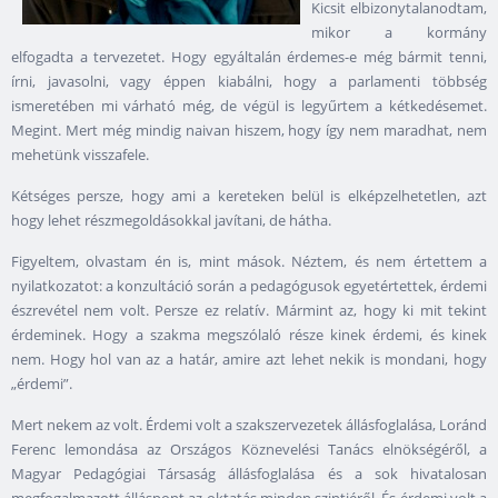
Kicsit elbizonytalanodtam,
mikor a kormány
elfogadta a tervezetet. Hogy egyáltalán érdemes-e még bármit tenni,
írni, javasolni, vagy éppen kiabálni, hogy a parlamenti többség
ismeretében mi várható még, de végül is legyűrtem a kétkedésemet.
Megint. Mert még mindig naivan hiszem, hogy így nem maradhat, nem
mehetünk visszafele.
Kétséges persze, hogy ami a kereteken belül is elképzelhetetlen, azt
hogy lehet részmegoldásokkal javítani, de hátha.
Figyeltem, olvastam én is, mint mások. Néztem, és nem értettem a
nyilatkozatot: a konzultáció során a pedagógusok egyetértettek, érdemi
észrevétel nem volt. Persze ez relatív. Mármint az, hogy ki mit tekint
érdeminek. Hogy a szakma megszólaló része kinek érdemi, és kinek
nem. Hogy hol van az a határ, amire azt lehet nekik is mondani, hogy
„érdemi”.
Mert nekem az volt. Érdemi volt a szakszervezetek állásfoglalása, Loránd
Ferenc lemondása az Országos Köznevelési Tanács elnökségéről, a
Magyar Pedagógiai Társaság állásfoglalása és a sok hivatalosan