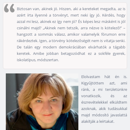
Biztosan van, akinek jó. Hiszen, aki a kereteket megadta, az is
azért írta ilyenné a törvényt, mert neki így jó. Kérdés, hogy
azzal mi lesz, akinek ez így nem jó? És képes lesz másként is jól
csinálni majd? „Akinek nem tetszik, arra nézve is kötelező!” –
hangzott a sommás válasz, amikor valamelyik fórumon erre
rákérdeztek. Igen, a törvény kötelezőségét nem is vitatja senki.
De talán egy modern demokráciában elvárhatók a tágabb
keretek. Amibe jobban betagozódhat ez a sokféle gyerek,
iskolatípus, módszertan.
Elolvastam hát én is.
Kigyűjtöttem azt, ami
ránk, a mi területünkre
vonatkozik, és az
észrevételekkel elküldtem
azoknak, akik tudásukkal
majd módosító javaslattá
alakítják a leírtakat.