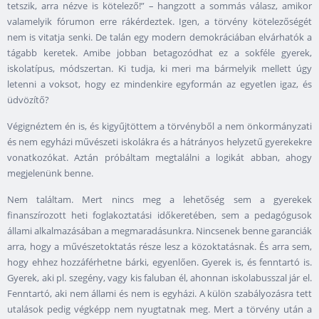
tetszik, arra nézve is kötelező!” – hangzott a sommás válasz, amikor
valamelyik fórumon erre rákérdeztek. Igen, a törvény kötelezőségét
nem is vitatja senki. De talán egy modern demokráciában elvárhatók a
tágabb keretek. Amibe jobban betagozódhat ez a sokféle gyerek,
iskolatípus, módszertan. Ki tudja, ki meri ma bármelyik mellett úgy
letenni a voksot, hogy ez mindenkire egyformán az egyetlen igaz, és
üdvözítő?
Végignéztem én is, és kigyűjtöttem a törvényből a nem önkormányzati
és nem egyházi művészeti iskolákra és a hátrányos helyzetű gyerekekre
vonatkozókat. Aztán próbáltam megtalálni a logikát abban, ahogy
megjelenünk benne.
Nem találtam. Mert nincs meg a lehetőség sem a gyerekek
finanszírozott heti foglakoztatási időkeretében, sem a pedagógusok
állami alkalmazásában a megmaradásunkra. Nincsenek benne garanciák
arra, hogy a művészetoktatás része lesz a közoktatásnak. És arra sem,
hogy ehhez hozzáférhetne bárki, egyenlően. Gyerek is, és fenntartó is.
Gyerek, aki pl. szegény, vagy kis faluban él, ahonnan iskolabusszal jár el.
Fenntartó, aki nem állami és nem is egyházi. A külön szabályozásra tett
utalások pedig végképp nem nyugtatnak meg. Mert a törvény után a