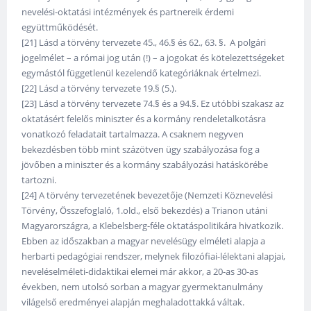
nevelési-oktatási intézmények és partnereik érdemi
együttműködését.
[21] Lásd a törvény tervezete 45., 46.§ és 62., 63. §. A polgári
jogelmélet – a római jog után (!) – a jogokat és kötelezettségeket
egymástól függetlenül kezelendő kategóriáknak értelmezi.
[22] Lásd a törvény tervezete 19.§ (5.).
[23] Lásd a törvény tervezete 74.§ és a 94.§. Ez utóbbi szakasz az
oktatásért felelős miniszter és a kormány rendeletalkotásra
vonatkozó feladatait tartalmazza. A csaknem negyven
bekezdésben több mint százötven ügy szabályozása fog a
jövőben a miniszter és a kormány szabályozási hatáskörébe
tartozni.
[24] A törvény tervezetének bevezetője (Nemzeti Köznevelési
Törvény, Összefoglaló, 1.old., első bekezdés) a Trianon utáni
Magyarországra, a Klebelsberg-féle oktatáspolitikára hivatkozik.
Ebben az időszakban a magyar nevelésügy elméleti alapja a
herbarti pedagógiai rendszer, melynek filozófiai-lélektani alapjai,
neveléselméleti-didaktikai elemei már akkor, a 20-as 30-as
években, nem utolsó sorban a magyar gyermektanulmány
világelső eredményei alapján meghaladottakká váltak.