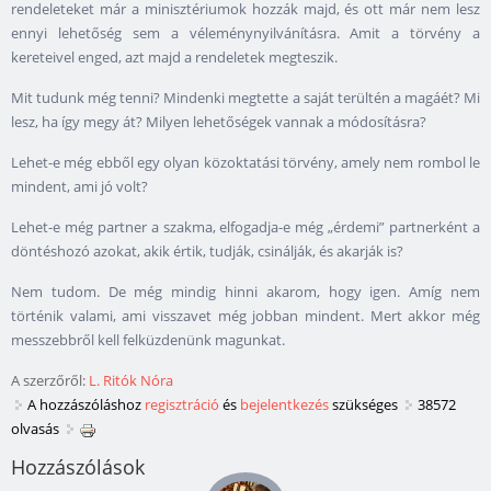
rendeleteket már a minisztériumok hozzák majd, és ott már nem lesz
ennyi lehetőség sem a véleménynyilvánításra. Amit a törvény a
kereteivel enged, azt majd a rendeletek megteszik.
Mit tudunk még tenni? Mindenki megtette a saját terültén a magáét? Mi
lesz, ha így megy át? Milyen lehetőségek vannak a módosításra?
Lehet-e még ebből egy olyan közoktatási törvény, amely nem rombol le
mindent, ami jó volt?
Lehet-e még partner a szakma, elfogadja-e még „érdemi” partnerként a
döntéshozó azokat, akik értik, tudják, csinálják, és akarják is?
Nem tudom. De még mindig hinni akarom, hogy igen. Amíg nem
történik valami, ami visszavet még jobban mindent. Mert akkor még
messzebbről kell felküzdenünk magunkat.
A szerzőről:
L. Ritók Nóra
A hozzászóláshoz
regisztráció
és
bejelentkezés
szükséges
38572
olvasás
Hozzászólások