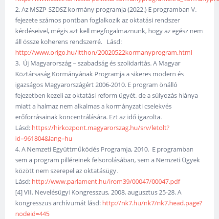
2. Az MSZP-SZDSZ kormány programja (2022.) E programban V.
fejezete számos pontban foglalkozik az oktatási rendszer
kérdéseivel, mégis azt kell megfogalmaznunk, hogy az egész nem
áll össze koherens rendszerré. Lásd:
http://www.origo.hu/itthon/20020522kormanyprogram.html
3. Új Magyarország – szabadság és szolidaritás. A Magyar
Köztársaság Kormányának Programja a sikeres modern és
igazságos Magyarországért 2006-2010. E program önálló
fejezetben kezeli az oktatási reform ügyét, de a súlyozás hiánya
miatt a halmaz nem alkalmas a kormányzati cselekvés
erőforrásainak koncentrálására. Ezt az idő igazolta.
Lásd:
https://hirkozpont.magyarorszag.hu/srv/letolt?
id=961804&lang=hu
4. A Nemzeti Együttműködés Programja, 2010. E programban
sem a program pilléreinek felsorolásában, sem a Nemzeti Ügyek
között nem szerepel az oktatásügy.
Lásd:
http://www.parlament.hu/irom39/00047/00047.pdf
[4] VII. Nevelésügyi Kongresszus, 2008. augusztus 25-28. A
kongresszus archívumát lásd:
http://nk7.hu/nk7/nk7.head.page?
nodeid=445