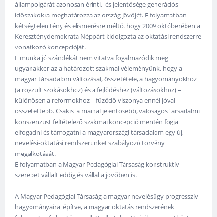
állampolgárát azonosan érinti, és jelentősége generációs
időszakokra meghatározza az ország jövőjét. E folyamatban
kétségtelen tény és elismerésre méltó, hogy 2009 októberében a
Kereszténydemokrata Néppárt kidolgozta az oktatási rendszerre
vonatkozó koncepcióját.
E munka jó szándékát nem vitatva fogalmazódik meg
ugyanakkor az a határozott szakmai véleményünk, hogy a
magyar társadalom változásai, összetétele, a hagyományokhoz
(a rögzült szokásokhoz) és a fejlődéshez (változásokhoz) –
különösen a reformokhoz - fűződő viszonya ennél jóval
összetettebb. Csakis a mainál jelentősebb, valóságos társadalmi
konszenzust feltételező szakmai koncepció mentén fogja
elfogadni és támogatni a magyarországi társadalom egy új,
nevelési-oktatási rendszerünket szabályozó törvény
megalkotását.
E folyamatban a Magyar Pedagógiai Társaság konstruktív
szerepet vállalt eddig és vállal a jövőben is.
A Magyar Pedagógiai Társaság a magyar nevelésügy progresszív
hagyományaira építve, a magyar oktatás rendszerének