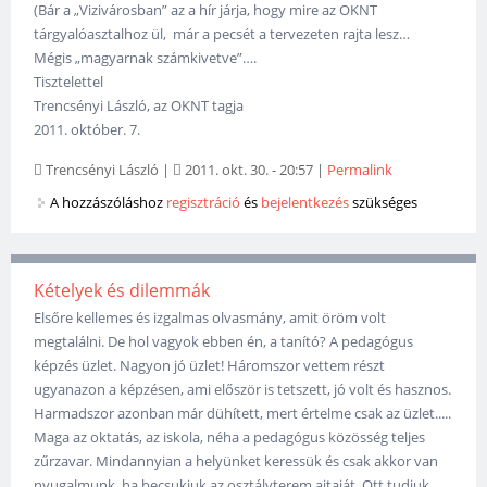
(Bár a „Vizivárosban” az a hír járja, hogy mire az OKNT
tárgyalóasztalhoz ül, már a pecsét a tervezeten rajta lesz…
Mégis „magyarnak számkivetve”….
Tisztelettel
Trencsényi László, az OKNT tagja
2011. október. 7.
Trencsényi László
|
2011. okt. 30. - 20:57
|
Permalink
A hozzászóláshoz
regisztráció
és
bejelentkezés
szükséges
Kételyek és dilemmák
Elsőre kellemes és izgalmas olvasmány, amit öröm volt
megtalálni. De hol vagyok ebben én, a tanító? A pedagógus
képzés üzlet. Nagyon jó üzlet! Háromszor vettem részt
ugyanazon a képzésen, ami először is tetszett, jó volt és hasznos.
Harmadszor azonban már dühített, mert értelme csak az üzlet.....
Maga az oktatás, az iskola, néha a pedagógus közösség teljes
zűrzavar. Mindannyian a helyünket keressük és csak akkor van
nyugalmunk, ha becsukjuk az osztályterem ajtaját. Ott tudjuk