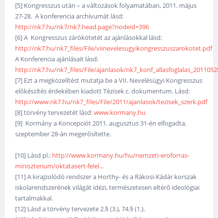
[5] Kongresszus után – a változások folyamatában, 2011. május
27-28. A konferencia archívumát lásd:
http://nk7.hu/nk7/nk7.head.page?nodeid=396
[6] A Kongresszus zárókötetét az ajánlásokkal lásd:
http://nk7.hu/nk7_files/File/viinevelesugyikongresszuszarokotet.pdf
A Konferencia ajánlásait lásd:
http://nk7.hu/nk7_files/File/ajanlasok/nk7_konf_allasfoglalas_2011052
[7] Ezt a megközelítést mutatja be a VII. Nevelésügyi Kongresszus
előkészítés érdekében kiadott Tézisek c. dokumentum. Lásd:
http://www.nk7.hu/nk7_files/File/2011/ajanlasok/tezisek_szerk.pdf
[8] törvény tervezetét lásd:
www.kormany.hu
[9] Kormány a Koncepciót 2011. augusztus 31-én elfogadta,
szeptember 28-án megerősítette.
[10] Lásd pl.:
http://www.kormany.hu/hu/nemzeti-eroforras-
miniszterium/oktatasert-felel...
[11] A kirajzolódó rendszer a Horthy- és a Rákosi-Kádár korszak
iskolarendszerének világát idézi, természetesen eltérő ideológiai
tartalmakkal.
[12] Lásd a törvény tervezete 2.§ (3.), 74.§ (1.).