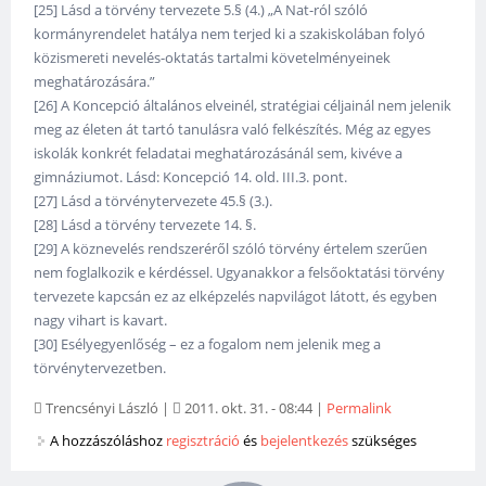
[25] Lásd a törvény tervezete 5.§ (4.) „A Nat-ról szóló
kormányrendelet hatálya nem terjed ki a szakiskolában folyó
közismereti nevelés-oktatás tartalmi követelményeinek
meghatározására.”
[26] A Koncepció általános elveinél, stratégiai céljainál nem jelenik
meg az életen át tartó tanulásra való felkészítés. Még az egyes
iskolák konkrét feladatai meghatározásánál sem, kivéve a
gimnáziumot. Lásd: Koncepció 14. old. III.3. pont.
[27] Lásd a törvénytervezete 45.§ (3.).
[28] Lásd a törvény tervezete 14. §.
[29] A köznevelés rendszeréről szóló törvény értelem szerűen
nem foglalkozik e kérdéssel. Ugyanakkor a felsőoktatási törvény
tervezete kapcsán ez az elképzelés napvilágot látott, és egyben
nagy vihart is kavart.
[30] Esélyegyenlőség – ez a fogalom nem jelenik meg a
törvénytervezetben.
Trencsényi László
|
2011. okt. 31. - 08:44
|
Permalink
A hozzászóláshoz
regisztráció
és
bejelentkezés
szükséges