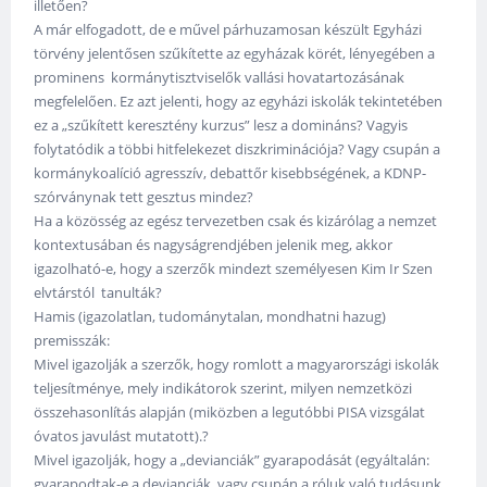
illetően?
A már elfogadott, de e művel párhuzamosan készült Egyházi
törvény jelentősen szűkítette az egyházak körét, lényegében a
prominens kormánytisztviselők vallási hovatartozásának
megfelelően. Ez azt jelenti, hogy az egyházi iskolák tekintetében
ez a „szűkített keresztény kurzus” lesz a domináns? Vagyis
folytatódik a többi hitfelekezet diszkriminációja? Vagy csupán a
kormánykoalíció agresszív, debattőr kisebbségének, a KDNP-
szórványnak tett gesztus mindez?
Ha a közösség az egész tervezetben csak és kizárólag a nemzet
kontextusában és nagyságrendjében jelenik meg, akkor
igazolható-e, hogy a szerzők mindezt személyesen Kim Ir Szen
elvtárstól tanulták?
Hamis (igazolatlan, tudománytalan, mondhatni hazug)
premisszák:
Mivel igazolják a szerzők, hogy romlott a magyarországi iskolák
teljesítménye, mely indikátorok szerint, milyen nemzetközi
összehasonlítás alapján (miközben a legutóbbi PISA vizsgálat
óvatos javulást mutatott).?
Mivel igazolják, hogy a „devianciák” gyarapodását (egyáltalán:
gyarapodtak-e a devianciák, vagy csupán a róluk való tudásunk