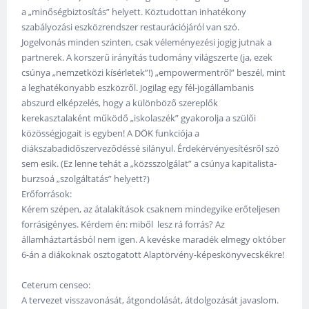
a „minőségbiztosítás” helyett. Köztudottan inhatékony
szabályozási eszközrendszer restaurációjáról van szó.
Jogelvonás minden szinten, csak véleményezési jogig jutnak a
partnerek. A korszerű irányítás tudomány világszerte (ja, ezek
csúnya „nemzetközi kísérletek”!) „empowermentről” beszél, mint
a leghatékonyabb eszközről. Jogilag egy fél-jogállambanis
abszurd elképzelés, hogy a különböző szereplők
kerekasztalaként működő „iskolaszék” gyakorolja a szülői
közösségjogait is egyben! A DÖK funkciója a
diákszabadidőszerveződéssé silányul. Érdekérvényesítésről szó
sem esik. (Ez lenne tehát a „közsszolgálat” a csúnya kapitalista-
burzsoá „szolgáltatás” helyett?)
Erőforrások:
Kérem szépen, az átalakítások csaknem mindegyike erőteljesen
forrásigényes. Kérdem én: miből lesz rá forrás? Az
államháztartásból nem igen. A kevéske maradék elmegy október
6-án a diákoknak osztogatott Alaptörvény-képeskönyvecskékre!
Ceterum censeo:
A tervezet visszavonását, átgondolását, átdolgozását javaslom.