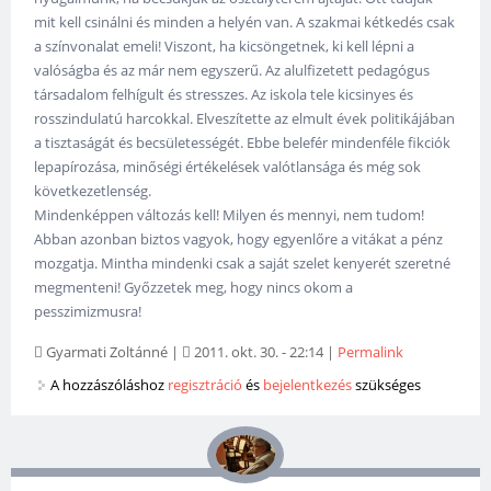
mit kell csinálni és minden a helyén van. A szakmai kétkedés csak
a színvonalat emeli! Viszont, ha kicsöngetnek, ki kell lépni a
valóságba és az már nem egyszerű. Az alulfizetett pedagógus
társadalom felhígult és stresszes. Az iskola tele kicsinyes és
rosszindulatú harcokkal. Elveszítette az elmult évek politikájában
a tisztaságát és becsületességét. Ebbe belefér mindenféle fikciók
lepapírozása, minőségi értékelések valótlansága és még sok
következetlenség.
Mindenképpen változás kell! Milyen és mennyi, nem tudom!
Abban azonban biztos vagyok, hogy egyenlőre a vitákat a pénz
mozgatja. Mintha mindenki csak a saját szelet kenyerét szeretné
megmenteni! Győzzetek meg, hogy nincs okom a
pesszimizmusra!
Gyarmati Zoltánné
|
2011. okt. 30. - 22:14
|
Permalink
A hozzászóláshoz
regisztráció
és
bejelentkezés
szükséges