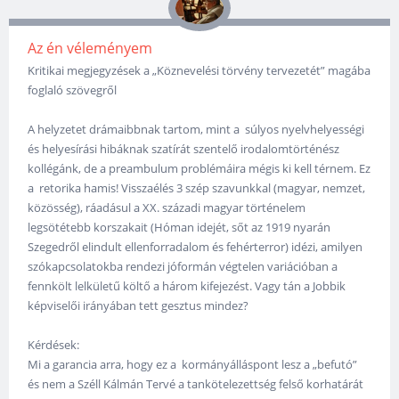
Az én véleményem
Kritikai megjegyzések a „Köznevelési törvény tervezetét” magába
foglaló szövegről
A helyzetet drámaibbnak tartom, mint a súlyos nyelvhelyességi
és helyesírási hibáknak szatírát szentelő irodalomtörténész
kollégánk, de a preambulum problémáira mégis ki kell térnem. Ez
a retorika hamis! Visszaélés 3 szép szavunkkal (magyar, nemzet,
közösség), ráadásul a XX. századi magyar történelem
legsötétebb korszakait (Hóman idejét, sőt az 1919 nyarán
Szegedről elindult ellenforradalom és fehérterror) idézi, amilyen
szókapcsolatokba rendezi jóformán végtelen variációban a
fennkölt lelkületű költő a három kifejezést. Vagy tán a Jobbik
képviselői irányában tett gesztus mindez?
Kérdések:
Mi a garancia arra, hogy ez a kormányálláspont lesz a „befutó”
és nem a Széll Kálmán Tervé a tankötelezettség felső korhatárát