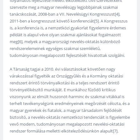
folyamatos fejlesztése mellett elkötelezett civil szervezetként
szervezte meg a magyar nevelésügy legjobbjainak szakmai
tanácskozását, 2008-ban a VII. Nevelésügyi Kongresszust[4],
2011-ben a kongresszust követő konferenciát[5]. A Kongresszus
is, a konferencia is, a nemzetközi gyakorlat figyelemre érdemes
példáit is alapul véve olyan szakmai ajánlásokat fogalmazott
meg[6], melyek a magyarországi nevelés-oktatás különböző
rendszerelemeinek egységes szakmai szemléletű,
tudományosan megalapozott fejlesztését hivatottak szolgálni.
A Társaság tagjai a 2010. évi választásokat követően nagy
várakozással figyelték az Országgyűlés és a Kormány oktatási
rendszert érintő törvényalkotási és a teljes rendszert érintő
törvényelőkészítő munkáját. E munkához fűződő kritikus
viszonyunk az elmúlt huszonöt-harminc év szakmai vitákkal is
terhelt tevékenységünk eredményeinek megőrzését célozta, és a
magyar gyerekek és fiatalok, a magyar társadalom fejlődését
biztosító, a nevelés-oktatás nemzetközi tendenciáit is figyelembe
vevő modern, tudományosan megalapozott nevelési-oktatási
rendszer formálása melletti elköteleződésünkön alapult[7].