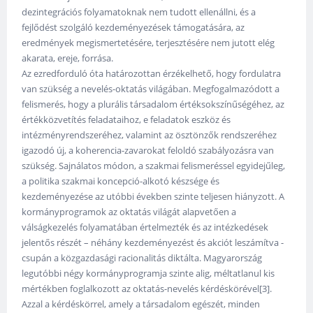
dezintegrációs folyamatoknak nem tudott ellenállni, és a
fejlődést szolgáló kezdeményezések támogatására, az
eredmények megismertetésére, terjesztésére nem jutott elég
akarata, ereje, forrása.
Az ezredforduló óta határozottan érzékelhető, hogy fordulatra
van szükség a nevelés-oktatás világában. Megfogalmazódott a
felismerés, hogy a plurális társadalom értéksokszínűségéhez, az
értékközvetítés feladataihoz, e feladatok eszköz és
intézményrendszeréhez, valamint az ösztönzők rendszeréhez
igazodó új, a koherencia-zavarokat feloldó szabályozásra van
szükség. Sajnálatos módon, a szakmai felismeréssel egyidejűleg,
a politika szakmai koncepció-alkotó készsége és
kezdeményezése az utóbbi években szinte teljesen hiányzott. A
kormányprogramok az oktatás világát alapvetően a
válságkezelés folyamatában értelmezték és az intézkedések
jelentős részét – néhány kezdeményezést és akciót leszámítva -
csupán a közgazdasági racionalitás diktálta. Magyarország
legutóbbi négy kormányprogramja szinte alig, méltatlanul kis
mértékben foglalkozott az oktatás-nevelés kérdéskörével[3].
Azzal a kérdéskörrel, amely a társadalom egészét, minden