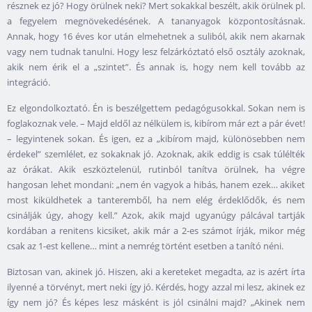
résznek ez jó? Hogy örülnek neki? Mert sokakkal beszélt, akik örülnek pl.
a fegyelem megnövekedésének. A tananyagok központosításnak.
Annak, hogy 16 éves kor után elmehetnek a suliból, akik nem akarnak
vagy nem tudnak tanulni. Hogy lesz felzárkóztató első osztály azoknak,
akik nem érik el a „szintet”. És annak is, hogy nem kell tovább az
integráció.
Ez elgondolkoztató. Én is beszélgettem pedagógusokkal. Sokan nem is
foglakoznak vele. – Majd eldől az nélkülem is, kibírom már ezt a pár évet!
– legyintenek sokan. És igen, ez a „kibírom majd, különösebben nem
érdekel” szemlélet, ez sokaknak jó. Azoknak, akik eddig is csak túlélték
az órákat. Akik eszköztelenül, rutinból tanítva örülnek, ha végre
hangosan lehet mondani: „nem én vagyok a hibás, hanem ezek… akiket
most kiküldhetek a tanteremből, ha nem elég érdeklődők, és nem
csinálják úgy, ahogy kell.” Azok, akik majd ugyanúgy pálcával tartják
kordában a renitens kicsiket, akik már a 2-es számot írják, mikor még
csak az 1-est kellene… mint a nemrég történt esetben a tanító néni.
Biztosan van, akinek jó. Hiszen, aki a kereteket megadta, az is azért írta
ilyenné a törvényt, mert neki így jó. Kérdés, hogy azzal mi lesz, akinek ez
így nem jó? És képes lesz másként is jól csinálni majd? „Akinek nem