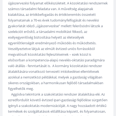
újjászervezési folyamat előkészületeit. A közoktatási rendszernek
számos társadalmi feladata van. A műveltség alapjainak
kialakítása, az értékbefogadás és értékteremtés összetett
folyamatainak a 70-es évek tudományfelfogását és nevelési
gyakorlatát idéző „újjászervezése” mellett felerősödni látszik a
szelekciót erősítő, a társadalmi mobilitást fékező, az
esélyegyenlőség biztosítása helyett az életesélyek
egyenlőtlenségét eredményező működés és működtetés.
Veszélyeztetve látjuk az elmúlt évtized uniós forrásokból
megvalósult közoktatási fejlesztéseinek – ezek közül is
elsősorban a kompetencia-alapú nevelés-oktatási paradigmára
való átállás - fenntartását is. A kormány közoktatási rendszer
átalakítására vonatkozó tervezett intézkedései ellentétesek
azokkal a nemzetközi példákkal, melyek a gazdaság világában
sikeres országokban, a harmonikusan fejlődő társadalmakban
figyelhetők meg.
Aggódva tekintünk a szakoktatási rendszer átalakítása elé. Az
ezredfordulót követő évtized ipari-gazdasági fejlődése sürgetően
igényli a szakoktatás modernizációját. A nagy hozzáadott értékű
termékek és szolgáltatások előállítása képzett, és folyamatosan,