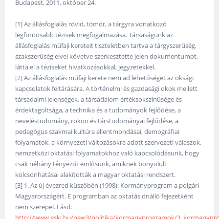
Budapest, 2011. október 24.
[1] Az állásfoglalás rövid, tömör, a tárgyra vonatkozó
legfontosabb tézisek megfogalmazása. Társaságunk az
állásfoglalás műfaji kereteit tiszteletben tartva a tárgyszerűség,
szakszerűség elvei követve szerkesztette jelen dokumentumot,
látta el a téziseket hivatkozásokkal, jegyzetekkel.
[2] Az állásfoglalás műfaji kerete nem ad lehetőséget az oksági
kapcsolatok feltárására. A történelmi és gazdasági okok mellett
társadalmi jelenségek, a társadalom értéksokszínűsége és
érdektagoltsága, a technika és a tudományok fejlődése, a
neveléstudomány, rokon és társtudományai fejlődése, a
pedagógus szakmai kultúra ellentmondásai, demográfiai
folyamatok, a környezeti változásokra adott szervezeti válaszok,
nemzetközi oktatási folyamatokhoz való kapcsolódásunk, hogy
csak néhány tényezőt említsünk, amiknek bonyolult
kölcsönhatásai alakították a magyar oktatási rendszert.
[3] 1. Az új évezred küszöbén (1998): Kormányprogram a polgári
Magyarországért. E programban az oktatás önálló fejezetként
nem szerepel. Lásd:
http://www.eski.hu/new3/politika/kormanyprogramok/3_kormanypro