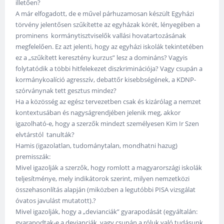
illetően?
A már elfogadott, de e művel párhuzamosan készült Egyházi
törvény jelentősen szűkítette az egyházak körét, lényegében a
prominens kormánytisztviselők vallási hovatartozásának
megfelelően. Ez azt jelenti, hogy az egyházi iskolák tekintetében
ez a „szűkített keresztény kurzus” lesz a domináns? Vagyis
folytatódik a többi hitfelekezet diszkriminációja? Vagy csupán a
kormánykoalíció agresszív, debattőr kisebbségének, a KDNP-
szórványnak tett gesztus mindez?
Ha a közösség az egész tervezetben csak és kizárólag a nemzet
kontextusában és nagyságrendjében jelenik meg, akkor
igazolható-e, hogy a szerzők mindezt személyesen Kim Ir Szen
elvtárstól tanulták?
Hamis (igazolatlan, tudománytalan, mondhatni hazug)
premisszák:
Mivel igazolják a szerzők, hogy romlott a magyarországi iskolák
teljesítménye, mely indikátorok szerint, milyen nemzetközi
összehasonlítás alapján (miközben a legutóbbi PISA vizsgálat
óvatos javulást mutatott).?
Mivel igazolják, hogy a „devianciák” gyarapodását (egyáltalán:
gyarapodtak-e a devianciák, vagy csupán a róluk való tudásunk