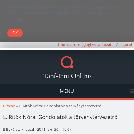
Kedves Olvasó! Weboldalunk böngészésével Ön elfogadja, hogy a
felhasználói élmény javítása céljából cookie-kat használunk.
Köszönjük!
Impresszum
Jogi nyilatkozat
A logóról
Taní-tani Online
MENU
Jelenlegi hely
Címlap
» L. Ritók Nóra: Gondolatok a törvénytervezetről
L. Ritók Nóra: Gondolatok a törvénytervezetről
Beküldte
knauszi
- 2011. okt. 30. - 19:07