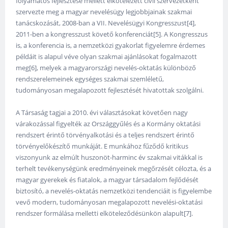
folyamatos fejlesztése mellett elkötelezett civil szervezetként
szervezte meg a magyar nevelésügy legjobbjainak szakmai
tanácskozását, 2008-ban a VII. Nevelésügyi Kongresszust[4],
2011-ben a kongresszust követő konferenciát[5]. A Kongresszus
is, a konferencia is, a nemzetközi gyakorlat figyelemre érdemes
példáit is alapul véve olyan szakmai ajánlásokat fogalmazott
meg[6], melyek a magyarországi nevelés-oktatás különböző
rendszerelemeinek egységes szakmai szemléletű,
tudományosan megalapozott fejlesztését hivatottak szolgálni.
A Társaság tagjai a 2010. évi választásokat követően nagy
várakozással figyelték az Országgyűlés és a Kormány oktatási
rendszert érintő törvényalkotási és a teljes rendszert érintő
törvényelőkészítő munkáját. E munkához fűződő kritikus
viszonyunk az elmúlt huszonöt-harminc év szakmai vitákkal is
terhelt tevékenységünk eredményeinek megőrzését célozta, és a
magyar gyerekek és fiatalok, a magyar társadalom fejlődését
biztosító, a nevelés-oktatás nemzetközi tendenciáit is figyelembe
vevő modern, tudományosan megalapozott nevelési-oktatási
rendszer formálása melletti elköteleződésünkön alapult[7].