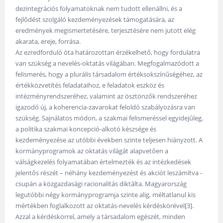
dezintegrációs folyamatoknak nem tudott ellenállni, és a
fejlődést szolgáló kezdeményezések támogatására, az
eredmények megismertetésére, terjesztésére nem jutott elég
akarata, ereje, forrása.
Az ezredforduló óta határozottan érzékelhető, hogy fordulatra
van szükség a nevelés-oktatás világában. Megfogalmazódott a
felismerés, hogy a plurális társadalom értéksokszínűségéhez, az
értékközvetítés feladataihoz, e feladatok eszköz és
intézményrendszeréhez, valamint az ösztönzők rendszeréhez
igazodó új, a koherencia-zavarokat feloldó szabályozásra van
szükség. Sajnálatos módon, a szakmai felismeréssel egyidejűleg,
a politika szakmai koncepció-alkotó készsége és
kezdeményezése az utóbbi években szinte teljesen hiányzott. A
kormányprogramok az oktatás világát alapvetően a
válságkezelés folyamatában értelmezték és az intézkedések
jelentős részét – néhány kezdeményezést és akciót leszámítva -
csupán a közgazdasági racionalitás diktálta. Magyarország
legutóbbi négy kormányprogramja szinte alig, méltatlanul kis
mértékben foglalkozott az oktatás-nevelés kérdéskörével[3].
Azzal a kérdéskörrel, amely a társadalom egészét, minden