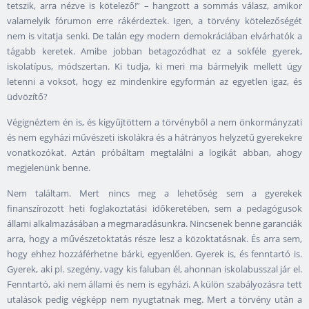
tetszik, arra nézve is kötelező!” – hangzott a sommás válasz, amikor
valamelyik fórumon erre rákérdeztek. Igen, a törvény kötelezőségét
nem is vitatja senki. De talán egy modern demokráciában elvárhatók a
tágabb keretek. Amibe jobban betagozódhat ez a sokféle gyerek,
iskolatípus, módszertan. Ki tudja, ki meri ma bármelyik mellett úgy
letenni a voksot, hogy ez mindenkire egyformán az egyetlen igaz, és
üdvözítő?
Végignéztem én is, és kigyűjtöttem a törvényből a nem önkormányzati
és nem egyházi művészeti iskolákra és a hátrányos helyzetű gyerekekre
vonatkozókat. Aztán próbáltam megtalálni a logikát abban, ahogy
megjelenünk benne.
Nem találtam. Mert nincs meg a lehetőség sem a gyerekek
finanszírozott heti foglakoztatási időkeretében, sem a pedagógusok
állami alkalmazásában a megmaradásunkra. Nincsenek benne garanciák
arra, hogy a művészetoktatás része lesz a közoktatásnak. És arra sem,
hogy ehhez hozzáférhetne bárki, egyenlően. Gyerek is, és fenntartó is.
Gyerek, aki pl. szegény, vagy kis faluban él, ahonnan iskolabusszal jár el.
Fenntartó, aki nem állami és nem is egyházi. A külön szabályozásra tett
utalások pedig végképp nem nyugtatnak meg. Mert a törvény után a