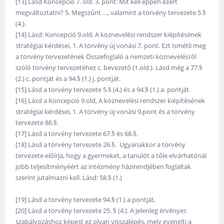
[13] Lásd Koncepció 7. old. 3. pont: Mit kell éppen ezért
megváltoztatni? 5. Megszűnt …, valamint a törvény tervezete 5.§
(4.).
[14] Lásd: Koncepció 9.old, A köznevelési rendszer kiépítésének
stratégiai kérdései, 1. A törvény új vonási 7. pont. Ezt ismétli meg
a törvény tervezetének Összefoglaló a nemzeti köznevelésről
szóló törvény tervezetéhez c. bevezető (1.old.). Lásd még a 77.§
(2.) c. pontját és a 94.§ (1.) j. pontját.
[15] Lásd a törvény tervezete 5.§ (4.) és a 94.§ (1.) a. pontját.
[16] Lásd a Koncepció 9.old, A köznevelési rendszer kiépítésének
stratégiai kérdései, 1. A törvény új vonási 9.pont és a törvény
tervezete 86.§.
[17] Lásd a törvény tervezete 67.§ és 68.§.
[18] Lásd a törvény tervezete 26.§. Ugyanakkor a törvény
tervezete előírja, hogy a gyermeket, a tanulót a tőle elvárhatónál
jobb teljesítményéért az intézmény házirendjében foglaltak
szerint jutalmazni kell. Lásd: 58.§ (1.)
[19] Lásd a törvény tervezete 94.§ (1.) a pontját.
[20] Lásd a törvény tervezete 25. § (4.). A jelenleg érvényes
szabályozáshoz képest ez olyan visszalépés, mely gyengíti a