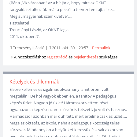
(Bár a „Vizivárosban” az a hír járja, hogy mire az OKNT
tárgyalóasztalhoz ül, már a pecsét a tervezeten rajta lesz…
Mégis „magyarnak számkivetve”….
Tisztelettel
Trencsényi László, az OKNT tagja
2011. október. 7.
Trencsényi László
|
2011. okt. 30. - 20:57
|
Permalink
A hozzászóláshoz
regisztráció
és
bejelentkezés
szükséges
Kételyek és dilemmák
Elsőre kellemes és izgalmas olvasmány, amit öröm volt
megtalálni. De hol vagyok ebben én, a tanító? A pedagógus
képzés üzlet. Nagyon jó üzlet! Háromszor vettem részt
ugyanazon a képzésen, ami először is tetszett, jó volt és hasznos.
Harmadszor azonban már dühített, mert értelme csak az üzlet.....
Maga az oktatás, az iskola, néha a pedagógus közösség teljes
zűrzavar. Mindannyian a helyünket keressük és csak akkor van
nyugalmunk, ha becsukjuk az osztályterem ajtaját. Ott tudjuk