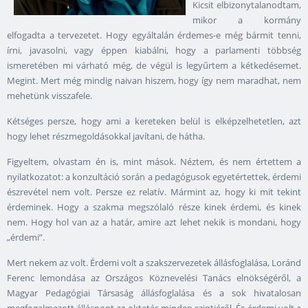
Kicsit elbizonytalanodtam,
mikor a kormány
elfogadta a tervezetet. Hogy egyáltalán érdemes-e még bármit tenni,
írni, javasolni, vagy éppen kiabálni, hogy a parlamenti többség
ismeretében mi várható még, de végül is legyűrtem a kétkedésemet.
Megint. Mert még mindig naivan hiszem, hogy így nem maradhat, nem
mehetünk visszafele.
Kétséges persze, hogy ami a kereteken belül is elképzelhetetlen, azt
hogy lehet részmegoldásokkal javítani, de hátha.
Figyeltem, olvastam én is, mint mások. Néztem, és nem értettem a
nyilatkozatot: a konzultáció során a pedagógusok egyetértettek, érdemi
észrevétel nem volt. Persze ez relatív. Mármint az, hogy ki mit tekint
érdeminek. Hogy a szakma megszólaló része kinek érdemi, és kinek
nem. Hogy hol van az a határ, amire azt lehet nekik is mondani, hogy
„érdemi”.
Mert nekem az volt. Érdemi volt a szakszervezetek állásfoglalása, Loránd
Ferenc lemondása az Országos Köznevelési Tanács elnökségéről, a
Magyar Pedagógiai Társaság állásfoglalása és a sok hivatalosan