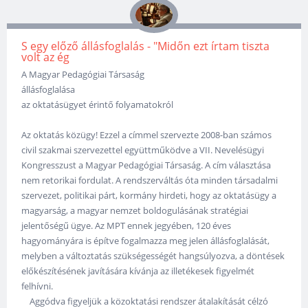
S egy előző állásfoglalás - "Midőn ezt írtam tiszta
volt az ég
A Magyar Pedagógiai Társaság
állásfoglalása
az oktatásügyet érintő folyamatokról
Az oktatás közügy! Ezzel a címmel szervezte 2008-ban számos
civil szakmai szervezettel együttműködve a VII. Nevelésügyi
Kongresszust a Magyar Pedagógiai Társaság. A cím választása
nem retorikai fordulat. A rendszerváltás óta minden társadalmi
szervezet, politikai párt, kormány hirdeti, hogy az oktatásügy a
magyarság, a magyar nemzet boldogulásának stratégiai
jelentőségű ügye. Az MPT ennek jegyében, 120 éves
hagyományára is építve fogalmazza meg jelen állásfoglalását,
melyben a változtatás szükségességét hangsúlyozva, a döntések
előkészítésének javítására kívánja az illetékesek figyelmét
felhívni.
Aggódva figyeljük a közoktatási rendszer átalakítását célzó