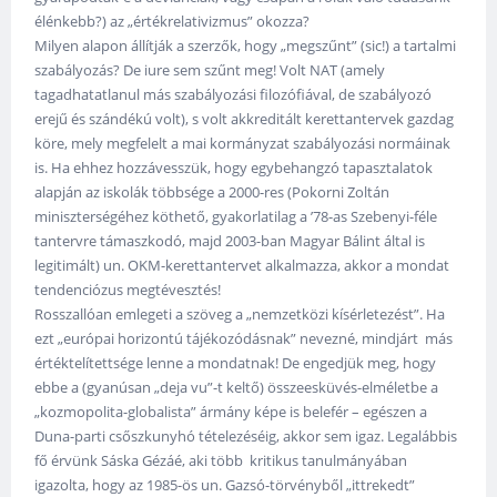
élénkebb?) az „értékrelativizmus” okozza?
Milyen alapon állítják a szerzők, hogy „megszűnt” (sic!) a tartalmi
szabályozás? De iure sem szűnt meg! Volt NAT (amely
tagadhatatlanul más szabályozási filozófiával, de szabályozó
erejű és szándékú volt), s volt akkreditált kerettantervek gazdag
köre, mely megfelelt a mai kormányzat szabályozási normáinak
is. Ha ehhez hozzávesszük, hogy egybehangzó tapasztalatok
alapján az iskolák többsége a 2000-res (Pokorni Zoltán
miniszterségéhez köthető, gyakorlatilag a ’78-as Szebenyi-féle
tantervre támaszkodó, majd 2003-ban Magyar Bálint által is
legitimált) un. OKM-kerettantervet alkalmazza, akkor a mondat
tendenciózus megtévesztés!
Rosszallóan emlegeti a szöveg a „nemzetközi kísérletezést”. Ha
ezt „európai horizontú tájékozódásnak” nevezné, mindjárt más
értéktelítettsége lenne a mondatnak! De engedjük meg, hogy
ebbe a (gyanúsan „deja vu”-t keltő) összeesküvés-elméletbe a
„kozmopolita-globalista” ármány képe is belefér – egészen a
Duna-parti csőszkunyhó tételezéséig, akkor sem igaz. Legalábbis
fő érvünk Sáska Gézáé, aki több kritikus tanulmányában
igazolta, hogy az 1985-ös un. Gazsó-törvényből „ittrekedt”