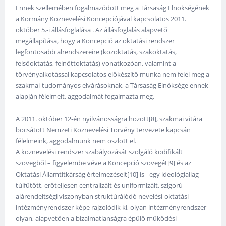
Ennek szellemében fogalmazódott meg a Társaság Elnökségének
a Kormány Köznevelési Koncepciójával kapcsolatos 2011.
október 5.-i állásfoglalása . Az állásfoglalás alapvető
megállapítása, hogy a Koncepció az oktatási rendszer
legfontosabb alrendszereire (közoktatás, szakoktatás,
felsőoktatás, felnőttoktatás) vonatkozóan, valamint a
törvényalkotással kapcsolatos előkészítő munka nem felel meg a
szakmai-tudományos elvárásoknak, a Társaság Elnöksége ennek
alapján félelmeit, aggodalmát fogalmazta meg.
A 2011. október 12-én nyilvánosságra hozott[8], szakmai vitára
bocsátott Nemzeti Köznevelési Törvény tervezete kapcsán
félelmeink, aggodalmunk nem oszlott el.
A köznevelési rendszer szabályozását szolgáló kodifikált
szövegből – figyelembe véve a Koncepció szövegét[9] és az
Oktatási Államtitkárság értelmezéseit[10] is - egy ideológiailag
túlfűtött, erőteljesen centralizált és uniformizált, szigorú
alárendeltségi viszonyban struktúrálódó nevelési-oktatási
intézményrendszer képe rajzolódik ki, olyan intézményrendszer
olyan, alapvetően a bizalmatlanságra épülő működési