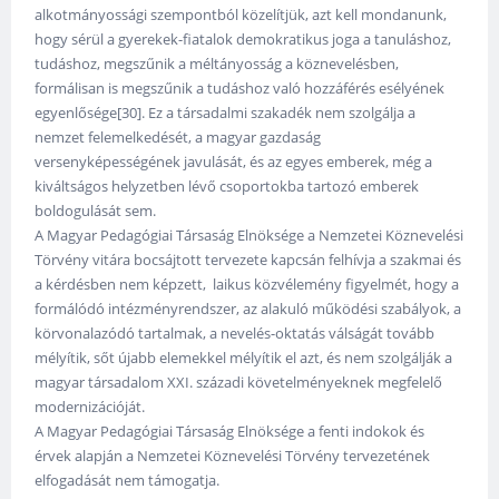
alkotmányossági szempontból közelítjük, azt kell mondanunk,
hogy sérül a gyerekek-fiatalok demokratikus joga a tanuláshoz,
tudáshoz, megszűnik a méltányosság a köznevelésben,
formálisan is megszűnik a tudáshoz való hozzáférés esélyének
egyenlősége[30]. Ez a társadalmi szakadék nem szolgálja a
nemzet felemelkedését, a magyar gazdaság
versenyképességének javulását, és az egyes emberek, még a
kiváltságos helyzetben lévő csoportokba tartozó emberek
boldogulását sem.
A Magyar Pedagógiai Társaság Elnöksége a Nemzetei Köznevelési
Törvény vitára bocsájtott tervezete kapcsán felhívja a szakmai és
a kérdésben nem képzett, laikus közvélemény figyelmét, hogy a
formálódó intézményrendszer, az alakuló működési szabályok, a
körvonalazódó tartalmak, a nevelés-oktatás válságát tovább
mélyítik, sőt újabb elemekkel mélyítik el azt, és nem szolgálják a
magyar társadalom XXI. századi követelményeknek megfelelő
modernizációját.
A Magyar Pedagógiai Társaság Elnöksége a fenti indokok és
érvek alapján a Nemzetei Köznevelési Törvény tervezetének
elfogadását nem támogatja.