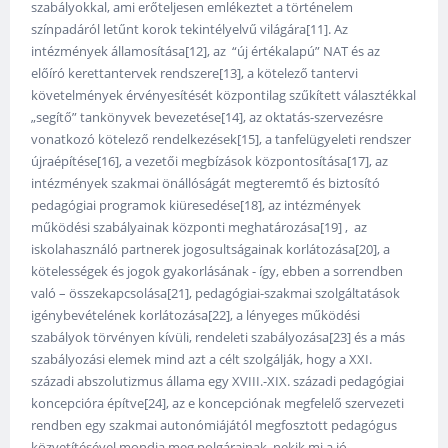
szabályokkal, ami erőteljesen emlékeztet a történelem
színpadáról letűnt korok tekintélyelvű világára[11]. Az
intézmények államosítása[12], az “új értékalapú” NAT és az
előíró kerettantervek rendszere[13], a kötelező tantervi
követelmények érvényesítését központilag szűkített választékkal
„segítő” tankönyvek bevezetése[14], az oktatás-szervezésre
vonatkozó kötelező rendelkezések[15], a tanfelügyeleti rendszer
újraépítése[16], a vezetői megbízások központosítása[17], az
intézmények szakmai önállóságát megteremtő és biztosító
pedagógiai programok kiüresedése[18], az intézmények
működési szabályainak központi meghatározása[19] , az
iskolahasználó partnerek jogosultságainak korlátozása[20], a
kötelességek és jogok gyakorlásának - így, ebben a sorrendben
való – összekapcsolása[21], pedagógiai-szakmai szolgáltatások
igénybevételének korlátozása[22], a lényeges működési
szabályok törvényen kívüli, rendeleti szabályozása[23] és a más
szabályozási elemek mind azt a célt szolgálják, hogy a XXI.
századi abszolutizmus állama egy XVIII.-XIX. századi pedagógiai
koncepcióra építve[24], az e koncepciónak megfelelő szervezeti
rendben egy szakmai autonómiájától megfosztott pedagógus
közvetítésével mondja meg polgárainak, nekik mi a jó.