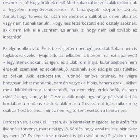
résznek ez jó? Hogy örülnek neki? Mert sokakkal beszélt, akik örülnek pl.
a fegyelem megnövekedésének. A tananyagok központosításnak.
Annak, hogy 16 éves kor után elmehetnek a suliból, akik nem akarnak
vagy nem tudnak tanulni. Hogy lesz felzárkóztató első osztály azoknak,
akik nem érik el a „szintet”. És annak is, hogy nem kell tovább az
integráció.
Ez elgondolkoztató. Én is beszélgettem pedagógusokkal. Sokan nem is
foglakoznak vele. – Majd eldől az nélkülem is, kibírom már ezt a pár évet!
– legyintenek sokan. És igen, ez a „kibírom majd, különösebben nem
érdekel” szemlélet, ez sokaknak jó. Azoknak, akik eddig is csak túlélték
az órákat. Akik eszköztelenül, rutinból tanítva örülnek, ha végre
hangosan lehet mondani: „nem én vagyok a hibás, hanem ezek… akiket
most kiküldhetek a tanteremből, ha nem elég érdeklődők, és nem
csinálják úgy, ahogy kell.” Azok, akik majd ugyanúgy pálcával tartják
kordában a renitens kicsiket, akik már a 2-es számot írják, mikor még
csak az 1-est kellene… mint a nemrég történt esetben a tanító néni.
Biztosan van, akinek jó. Hiszen, aki a kereteket megadta, az is azért írta
ilyenné a törvényt, mert neki így jó. Kérdés, hogy azzal mi lesz, akinek ez
így nem jó? És képes lesz másként is jól csinálni majd? „Akinek nem