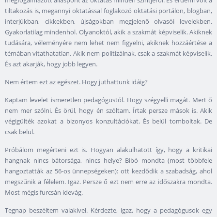
megfogalmazott álláspont az oktatás minden szintjéről. És érdemi volt a
tiltakozás is, megannyi oktatással foglakozó oktatási portálon, blogban,
interjúkban, cikkekben, újságokban megjelenő olvasói levelekben.
Gyakorlatilag mindenhol. Olyanoktól, akik a szakmát képviselik. Akiknek
tudására, véleményére nem lehet nem figyelni, akiknek hozzáértése a
témában vitathatatlan. Akik nem politizálnak, csak a szakmát képviselik.
És azt akarják, hogy jobb legyen.
Nem értem ezt az egészet. Hogy juthattunk idáig?
Kaptam levelet ismeretlen pedagógustól. Hogy szégyelli magát. Mert ő
nem mer szólni. És örül, hogy én szóltam. Írtak persze mások is. Akik
végigülték azokat a bizonyos konzultációkat. És belül tomboltak. De
csak belül.
Próbálom megérteni ezt is. Hogyan alakulhatott így, hogy a kritikai
hangnak nincs bátorsága, nincs helye? Bibó mondta (most többfele
hangoztatták az 56-os ünnepségeken): ott kezdődik a szabadság, ahol
megszűnik a félelem. Igaz. Persze ő ezt nem erre az időszakra mondta.
Most mégis furcsán idevág.
Tegnap beszéltem valakivel. Kérdezte, igaz, hogy a pedagógusok egy