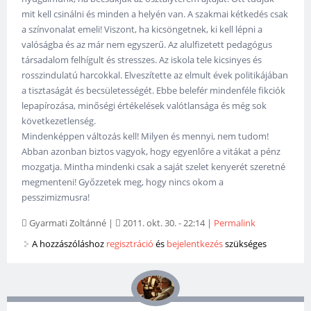
mit kell csinálni és minden a helyén van. A szakmai kétkedés csak
a színvonalat emeli! Viszont, ha kicsöngetnek, ki kell lépni a
valóságba és az már nem egyszerű. Az alulfizetett pedagógus
társadalom felhígult és stresszes. Az iskola tele kicsinyes és
rosszindulatú harcokkal. Elveszítette az elmult évek politikájában
a tisztaságát és becsületességét. Ebbe belefér mindenféle fikciók
lepapírozása, minőségi értékelések valótlansága és még sok
következetlenség.
Mindenképpen változás kell! Milyen és mennyi, nem tudom!
Abban azonban biztos vagyok, hogy egyenlőre a vitákat a pénz
mozgatja. Mintha mindenki csak a saját szelet kenyerét szeretné
megmenteni! Győzzetek meg, hogy nincs okom a
pesszimizmusra!
Gyarmati Zoltánné
|
2011. okt. 30. - 22:14
|
Permalink
A hozzászóláshoz
regisztráció
és
bejelentkezés
szükséges