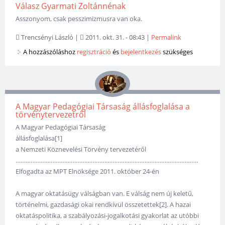
Válasz Gyarmati Zoltánnénak
Asszonyom, csak pesszimizmusra van oka.
Trencsényi László
|
2011. okt. 31. - 08:43
|
Permalink
A hozzászóláshoz
regisztráció
és
bejelentkezés
szükséges
A Magyar Pedagógiai Társaság állásfoglalása a
törvénytervezetről
A Magyar Pedagógiai Társaság
állásfoglalása[1]
a Nemzeti Köznevelési Törvény tervezetéről
……………………………………………………………………………………………….
Elfogadta az MPT Elnöksége 2011. október 24-én
A magyar oktatásügy válságban van. E válság nem új keletű,
történelmi, gazdasági okai rendkívül összetettek[2]. A hazai
oktatáspolitika, a szabályozási-jogalkotási gyakorlat az utóbbi