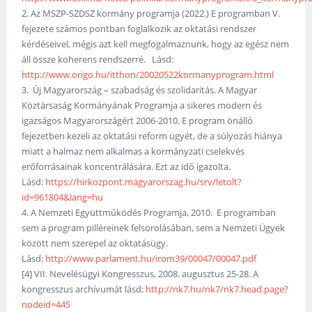
2. Az MSZP-SZDSZ kormány programja (2022.) E programban V.
fejezete számos pontban foglalkozik az oktatási rendszer
kérdéseivel, mégis azt kell megfogalmaznunk, hogy az egész nem
áll össze koherens rendszerré. Lásd:
http://www.origo.hu/itthon/20020522kormanyprogram.html
3. Új Magyarország – szabadság és szolidaritás. A Magyar
Köztársaság Kormányának Programja a sikeres modern és
igazságos Magyarországért 2006-2010. E program önálló
fejezetben kezeli az oktatási reform ügyét, de a súlyozás hiánya
miatt a halmaz nem alkalmas a kormányzati cselekvés
erőforrásainak koncentrálására. Ezt az idő igazolta.
Lásd:
https://hirkozpont.magyarorszag.hu/srv/letolt?
id=961804&lang=hu
4. A Nemzeti Együttműködés Programja, 2010. E programban
sem a program pilléreinek felsorolásában, sem a Nemzeti Ügyek
között nem szerepel az oktatásügy.
Lásd:
http://www.parlament.hu/irom39/00047/00047.pdf
[4] VII. Nevelésügyi Kongresszus, 2008. augusztus 25-28. A
kongresszus archívumát lásd:
http://nk7.hu/nk7/nk7.head.page?
nodeid=445