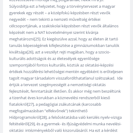
Súlyosbítja ezt a helyzetet, hogy a törvénytervezet a magyar
gyerekek egy részét – a középfokú képzésben részt vevők
negyedét – nem tekinti a nemzeti műveltség értékei
célcsoportjának, a szakiskolai képzésben részt vevők általános
képzését nem a NAT követelményei szerint kívánja
meghatározni[25]. Ez kiegészülve azzal, hogy az életen át tartó
tanulás képességének kifejlesztése a gimnáziumokban tanulók
kiváltsága[26], azt a veszélyt rejti magában, hogy a szocio-
kulturális adottságok és az életesélyek egyenlősége
szempontjából fontos kulturális, köztük az oktatási-képzési
értékek hozzáférési lehetőségei mentén egyébként is erőteljesen
tagolt magyar társadalom visszafordíthatatlanul szétszakad. Ide
értjük a tervezet szegényességét a nemzetiségi oktatás
fejlesztését, fenntartását illetően. És akkor még nem beszéltünk
a tizenhat éves korukban a köznevelési rendszerből kieső
fiatalokról[27], a pedagógiai zsákutcának (karcosabb
megfogalmazásban “elfekvőnek”) tekinthető
Hídprogramokról[28], a felsőoktatásba való kerülés nyelv-vizsga
feltételéről[29], és a gyermek- és ifjúságvédelmi munka nevelési-
oktatási intézményekből való kiszorulásáról. Ha ezt a kérdést