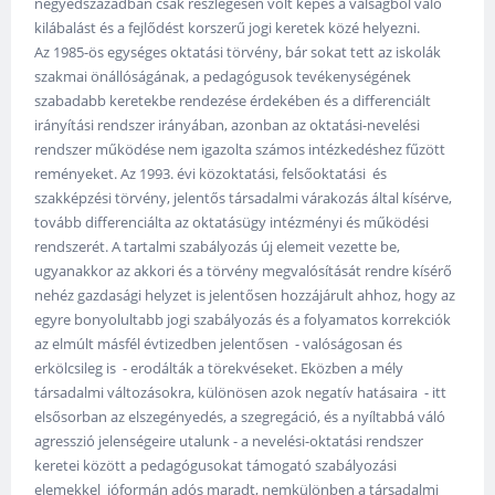
negyedszázadban csak részlegesen volt képes a válságból való
kilábalást és a fejlődést korszerű jogi keretek közé helyezni.
Az 1985-ös egységes oktatási törvény, bár sokat tett az iskolák
szakmai önállóságának, a pedagógusok tevékenységének
szabadabb keretekbe rendezése érdekében és a differenciált
irányítási rendszer irányában, azonban az oktatási-nevelési
rendszer működése nem igazolta számos intézkedéshez fűzött
reményeket. Az 1993. évi közoktatási, felsőoktatási és
szakképzési törvény, jelentős társadalmi várakozás által kísérve,
tovább differenciálta az oktatásügy intézményi és működési
rendszerét. A tartalmi szabályozás új elemeit vezette be,
ugyanakkor az akkori és a törvény megvalósítását rendre kísérő
nehéz gazdasági helyzet is jelentősen hozzájárult ahhoz, hogy az
egyre bonyolultabb jogi szabályozás és a folyamatos korrekciók
az elmúlt másfél évtizedben jelentősen - valóságosan és
erkölcsileg is - erodálták a törekvéseket. Eközben a mély
társadalmi változásokra, különösen azok negatív hatásaira - itt
elsősorban az elszegényedés, a szegregáció, és a nyíltabbá váló
agresszió jelenségeire utalunk - a nevelési-oktatási rendszer
keretei között a pedagógusokat támogató szabályozási
elemekkel jóformán adós maradt, nemkülönben a társadalmi