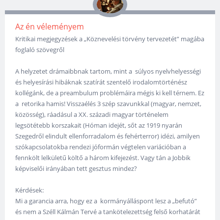
Az én véleményem
Kritikai megjegyzések a „Köznevelési törvény tervezetét” magába
foglaló szövegről
A helyzetet drámaibbnak tartom, mint a súlyos nyelvhelyességi
és helyesírási hibáknak szatírát szentelő irodalomtörténész
kollégánk, de a preambulum problémáira mégis ki kell térnem. Ez
a retorika hamis! Visszaélés 3 szép szavunkkal (magyar, nemzet,
közösség), ráadásul a XX. századi magyar történelem
legsötétebb korszakait (Hóman idejét, sőt az 1919 nyarán
Szegedről elindult ellenforradalom és fehérterror) idézi, amilyen
szókapcsolatokba rendezi jóformán végtelen variációban a
fennkölt lelkületű költő a három kifejezést. Vagy tán a Jobbik
képviselői irányában tett gesztus mindez?
Kérdések:
Mi a garancia arra, hogy ez a kormányálláspont lesz a „befutó”
és nem a Széll Kálmán Tervé a tankötelezettség felső korhatárát