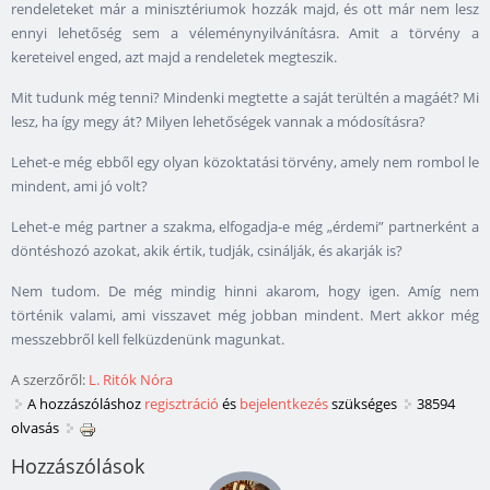
rendeleteket már a minisztériumok hozzák majd, és ott már nem lesz
ennyi lehetőség sem a véleménynyilvánításra. Amit a törvény a
kereteivel enged, azt majd a rendeletek megteszik.
Mit tudunk még tenni? Mindenki megtette a saját terültén a magáét? Mi
lesz, ha így megy át? Milyen lehetőségek vannak a módosításra?
Lehet-e még ebből egy olyan közoktatási törvény, amely nem rombol le
mindent, ami jó volt?
Lehet-e még partner a szakma, elfogadja-e még „érdemi” partnerként a
döntéshozó azokat, akik értik, tudják, csinálják, és akarják is?
Nem tudom. De még mindig hinni akarom, hogy igen. Amíg nem
történik valami, ami visszavet még jobban mindent. Mert akkor még
messzebbről kell felküzdenünk magunkat.
A szerzőről:
L. Ritók Nóra
A hozzászóláshoz
regisztráció
és
bejelentkezés
szükséges
38594
olvasás
Hozzászólások