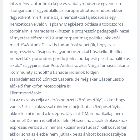
intézményi autonómia képe és szabályrendszere egyenesen
„hungaricum”, egyedülálló az európai oktatási rendszerekben.
(Egyébként miért lenne baj a nemzetközi tájékozódás egy
nemzetközivé váló világban? Megkésett pótlása a többszörös
történelmi elmaradásnak (hiszen a progresszív pedagógiák hazai
térnyerése először 1919 után torpant meg politikai okokból,
majd 1948 után). De azt is tudomásul vehetjük, hogy ez a
progresszió valóságos magyar héroszokkal büszkélkedhetik a
nemzetközi porondon: gondoljunk a budapesti pszichoanalitikus
iskola” nagyjaira, akár Pető Andrásra, akár Varga Tamásra, akár a
„community schoolt” a kanadai indiánok földjén
szabadalmaztató Lőrinczi Csabára, de még akár Gáspár László
előkelő frankofon recepciójára is!
Ellentmondások:
Ha az oktatás célja az „erős nemzeti középosztály”, akkor hogy
van ez? Ha iskolázással mindenki bejuthat a középosztályba,
akkor ki, mi marad a középosztály alatt? Matematikailag nem
stimmel! De nem is kell ettől félni! Hiszen, ha a szakiskolásoknak
expressis verbis a „minimális közismereti tudást” kell közvetíteni,
akkor soha az életbe’ nem jutnak be az áhított középosztályba