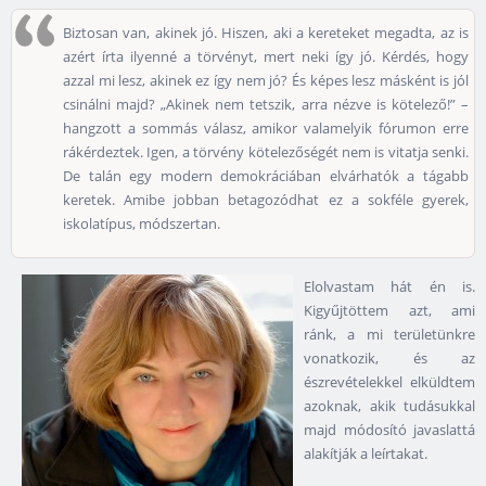
Biztosan van, akinek jó. Hiszen, aki a kereteket megadta, az is
azért írta ilyenné a törvényt, mert neki így jó. Kérdés, hogy
azzal mi lesz, akinek ez így nem jó? És képes lesz másként is jól
csinálni majd? „Akinek nem tetszik, arra nézve is kötelező!” –
hangzott a sommás válasz, amikor valamelyik fórumon erre
rákérdeztek. Igen, a törvény kötelezőségét nem is vitatja senki.
De talán egy modern demokráciában elvárhatók a tágabb
keretek. Amibe jobban betagozódhat ez a sokféle gyerek,
iskolatípus, módszertan.
Elolvastam hát én is.
Kigyűjtöttem azt, ami
ránk, a mi területünkre
vonatkozik, és az
észrevételekkel elküldtem
azoknak, akik tudásukkal
majd módosító javaslattá
alakítják a leírtakat.