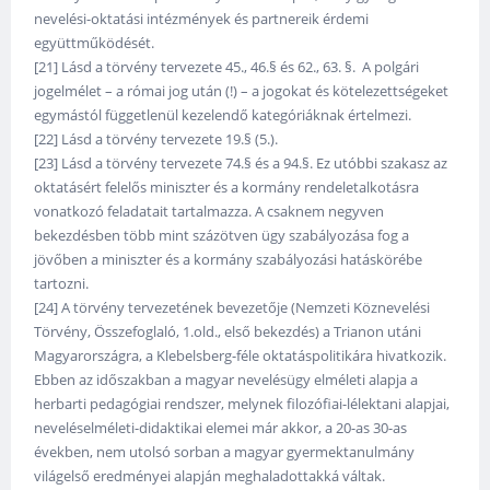
nevelési-oktatási intézmények és partnereik érdemi
együttműködését.
[21] Lásd a törvény tervezete 45., 46.§ és 62., 63. §. A polgári
jogelmélet – a római jog után (!) – a jogokat és kötelezettségeket
egymástól függetlenül kezelendő kategóriáknak értelmezi.
[22] Lásd a törvény tervezete 19.§ (5.).
[23] Lásd a törvény tervezete 74.§ és a 94.§. Ez utóbbi szakasz az
oktatásért felelős miniszter és a kormány rendeletalkotásra
vonatkozó feladatait tartalmazza. A csaknem negyven
bekezdésben több mint százötven ügy szabályozása fog a
jövőben a miniszter és a kormány szabályozási hatáskörébe
tartozni.
[24] A törvény tervezetének bevezetője (Nemzeti Köznevelési
Törvény, Összefoglaló, 1.old., első bekezdés) a Trianon utáni
Magyarországra, a Klebelsberg-féle oktatáspolitikára hivatkozik.
Ebben az időszakban a magyar nevelésügy elméleti alapja a
herbarti pedagógiai rendszer, melynek filozófiai-lélektani alapjai,
neveléselméleti-didaktikai elemei már akkor, a 20-as 30-as
években, nem utolsó sorban a magyar gyermektanulmány
világelső eredményei alapján meghaladottakká váltak.