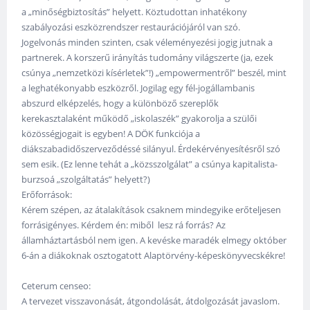
a „minőségbiztosítás” helyett. Köztudottan inhatékony
szabályozási eszközrendszer restaurációjáról van szó.
Jogelvonás minden szinten, csak véleményezési jogig jutnak a
partnerek. A korszerű irányítás tudomány világszerte (ja, ezek
csúnya „nemzetközi kísérletek”!) „empowermentről” beszél, mint
a leghatékonyabb eszközről. Jogilag egy fél-jogállambanis
abszurd elképzelés, hogy a különböző szereplők
kerekasztalaként működő „iskolaszék” gyakorolja a szülői
közösségjogait is egyben! A DÖK funkciója a
diákszabadidőszerveződéssé silányul. Érdekérvényesítésről szó
sem esik. (Ez lenne tehát a „közsszolgálat” a csúnya kapitalista-
burzsoá „szolgáltatás” helyett?)
Erőforrások:
Kérem szépen, az átalakítások csaknem mindegyike erőteljesen
forrásigényes. Kérdem én: miből lesz rá forrás? Az
államháztartásból nem igen. A kevéske maradék elmegy október
6-án a diákoknak osztogatott Alaptörvény-képeskönyvecskékre!
Ceterum censeo:
A tervezet visszavonását, átgondolását, átdolgozását javaslom.