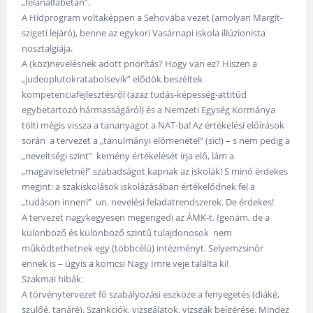
„félanalfabétán”.
A Hídprogram voltaképpen a Sehovába vezet (amolyan Margit-
szigeti lejáró), benne az egykori Vasárnapi iskola illúzionista
nosztalgiája.
A (köz)nevelésnek adott priorítás? Hogy van ez? Hiszen a
„judeoplutokratabolsevik” elődök beszéltek
kompetenciafejlesztésről (azaz tudás-képesség-attitűd
egybetartozó hármasságáról) és a Nemzeti Egység Kormánya
tölti mégis vissza a tananyagot a NAT-ba! Az értékelési előírások
során a tervezet a „tanulmányi előmenetel” (sic!) – s nem pedig a
„neveltségi szint” kemény értékelését írja elő, lám a
„magaviseletnél” szabadságot kapnak az iskolák! S minő érdekes
megint: a szakiskolások iskolázásában értékelődnek fel a
„tudáson inneni” un. nevelési feladatrendszerek. De érdekes!
A tervezet nagykegyesen megengedi az ÁMK-t. Igenám, de a
különböző és különböző szintű tulajdonosok nem
működtethetnek egy (többcélú) intézményt. Selyemzsinór
ennek is – úgyis a komcsi Nagy Imre veje találta ki!
Szakmai hibák:
A törvénytervezet fő szabályozási eszköze a fenyegetés (diáké,
szülőé, tanáré). Szankciók, vizsgálatok, vizsgák beígérése. Mindez