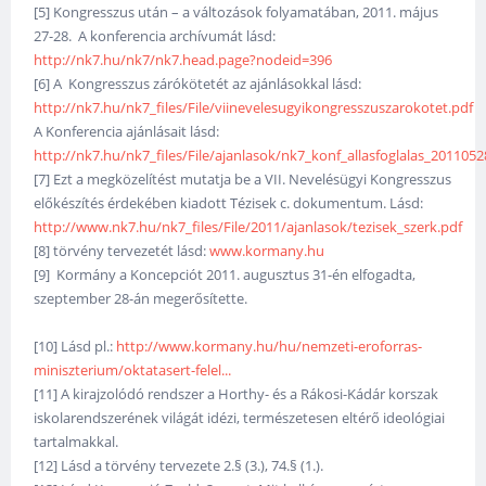
[5] Kongresszus után – a változások folyamatában, 2011. május
27-28. A konferencia archívumát lásd:
http://nk7.hu/nk7/nk7.head.page?nodeid=396
[6] A Kongresszus zárókötetét az ajánlásokkal lásd:
http://nk7.hu/nk7_files/File/viinevelesugyikongresszuszarokotet.pdf
A Konferencia ajánlásait lásd:
http://nk7.hu/nk7_files/File/ajanlasok/nk7_konf_allasfoglalas_2011052
[7] Ezt a megközelítést mutatja be a VII. Nevelésügyi Kongresszus
előkészítés érdekében kiadott Tézisek c. dokumentum. Lásd:
http://www.nk7.hu/nk7_files/File/2011/ajanlasok/tezisek_szerk.pdf
[8] törvény tervezetét lásd:
www.kormany.hu
[9] Kormány a Koncepciót 2011. augusztus 31-én elfogadta,
szeptember 28-án megerősítette.
[10] Lásd pl.:
http://www.kormany.hu/hu/nemzeti-eroforras-
miniszterium/oktatasert-felel...
[11] A kirajzolódó rendszer a Horthy- és a Rákosi-Kádár korszak
iskolarendszerének világát idézi, természetesen eltérő ideológiai
tartalmakkal.
[12] Lásd a törvény tervezete 2.§ (3.), 74.§ (1.).