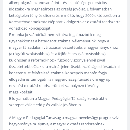
állampolgárát azonosan érinti, és jelentősége generációs
időszakokra meghatározza az ország jövőjét. E folyamatban
kétségtelen tény és elismerésre méltó, hogy 2009 októberében a
Kereszténydemokrata Néppárt kidolgozta az oktatási rendszerre
vonatkozó koncepcióját.
E munka jó szándékát nem vitatva fogalmazódik meg
ugyanakkor az a határozott szakmai véleményünk, hogy a
magyar társadalom változásai, összetétele, a hagyományokhoz
(a rögzült szokásokhoz) és a fejlődéshez (változásokhoz) –
különösen a reformokhoz - fűződő viszonya ennél jóval
összetettebb. Csakis a mainál jelentősebb, valóságos társadalmi
konszenzust feltételező szakmai koncepció mentén fogja
elfogadni és támogatni a magyarországi társadalom egy új,
nevelési-oktatási rendszerünket szabályozó törvény
megalkotását.
E folyamatban a Magyar Pedagógiai Társaság konstruktív
szerepet vállalt eddig és vállal a jövőben is.
A Magyar Pedagógiai Társaság a magyar nevelésügy progresszív
hagyományaira építve, a magyar oktatás rendszerének