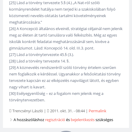
[25] Lásd a törvény tervezete 5.§ (4.) „A Nat-ról szóló
kormányrendelet hatálya nem terjed ki a szakiskolában folyó
közismereti nevelés-oktatás tartalmi követelményeinek
meghatározására.”
[26] A Koncepció általános elveinél, stratégiai céljainál nem jelenik
meg az életen át tartó tanulásra való felkészítés. Még az egyes
iskolák konkrét feladatai meghatározásánál sem, kivéve a
gimnáziumot. Lásd: Koncepció 14. old. III.3. pont.
[27] Lásd a törvénytervezete 45.§ (3.).
[28] Lásd a törvény tervezete 14. §.
[29] A köznevelés rendszeréről szóló törvény értelem szerűen
nem foglalkozik e kérdéssel. Ugyanakkor a felsőoktatási törvény
tervezete kapcsán ez az elképzelés napvilágot látott, és egyben
nagy vihart is kavart.
[30] Esélyegyenlőség – ez a fogalom nem jelenik meg a
törvénytervezetben.
Trencsényi László
|
2011. okt. 31. - 08:44
|
Permalink
A hozzászóláshoz
regisztráció
és
bejelentkezés
szükséges