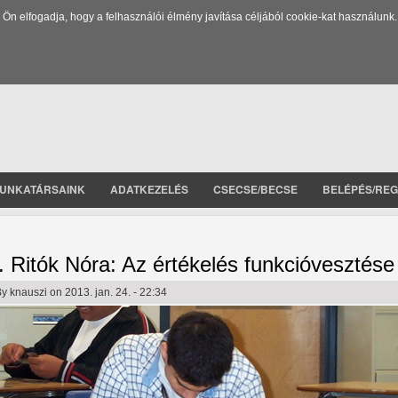
 elfogadja, hogy a felhasználói élmény javítása céljából cookie-kat használunk.
UNKATÁRSAINK
ADATKEZELÉS
CSECSE/BECSE
BELÉPÉS/REG
. Ritók Nóra: Az értékelés funkcióvesztése
By
knauszi
on 2013. jan. 24. - 22:34