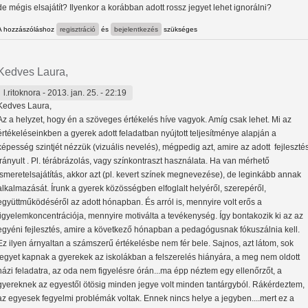
de mégis elsajátít? Ilyenkor a korábban adott rossz jegyet lehet ignorálni?
A hozzászóláshoz
regisztráció
és
bejelentkezés
szükséges
Kedves Laura,
l.ritoknora
- 2013. jan. 25. - 22:19
Kedves Laura,
Az a helyzet, hogy én a szöveges értékelés híve vagyok. Amíg csak lehet. Mi az
értékeléseinkben a gyerek adott feladatban nyújtott teljesítménye alapján a
képesség szintjét nézzük (vizuális nevelés), mégpedig azt, amire az adott fejleszté
irányult . Pl. térábrázolás, vagy színkontraszt használata. Ha van mérhető
ismeretelsajátítás, akkor azt (pl. kevert színek megnevezése), de leginkább annak
alkalmazását. Írunk a gyerek közösségben elfoglalt helyéről, szerepéről,
együttműködéséről az adott hónapban. És arról is, mennyire volt erős a
figyelemkoncentrációja, mennyire motiválta a tevékenység. Így bontakozik ki az az
egyéni fejlesztés, amire a következő hónapban a pedagógusnak fókuszálnia kell.
Ez ilyen árnyaltan a számszerű értékelésbe nem fér bele. Sajnos, azt látom, sok
jegyet kapnak a gyerekek az iskolákban a felszerelés hiányára, a meg nem oldott
házi feladatra, az oda nem figyelésre órán...ma épp néztem egy ellenőrzőt, a
gyereknek az egyestől ötösig minden jegye volt minden tantárgyból. Rákérdeztem,
az egyesek fegyelmi problémák voltak. Ennek nincs helye a jegyben....mert ez a