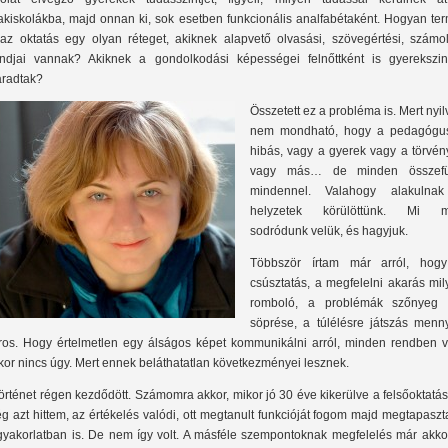
akiskolákba, majd onnan ki, sok esetben funkcionális analfabétaként. Hogyan ter
 az oktatás egy olyan réteget, akiknek alapvető olvasási, szövegértési, számol
ndjai vannak? Akiknek a gondolkodási képességei felnőttként is gyerekszin
radtak?
Összetett ez a probléma is. Mert nyi
nem mondható, hogy a pedagógu
hibás, vagy a gyerek vagy a törvén
vagy más… de minden összef
mindennel. Valahogy alakulna
helyzetek körülöttünk. Mi 
sodródunk velük, és hagyjuk.
Többször írtam már arról, hog
csúsztatás, a megfelelni akarás mi
romboló, a problémák szőnyeg 
söprése, a túlélésre játszás menny
ros. Hogy értelmetlen egy álságos képet kommunikálni arról, minden rendben v
kor nincs úgy. Mert ennek beláthatatlan következményei lesznek.
történet régen kezdődött. Számomra akkor, mikor jó 30 éve kikerülve a felsőoktatá
g azt hittem, az értékelés valódi, ott megtanult funkcióját fogom majd megtapaszt
gyakorlatban is. De nem így volt. A másféle szempontoknak megfelelés már akkor