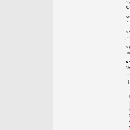
ol
Sz
Az
lá
Mo
jo
Me
Ut
A 
A 