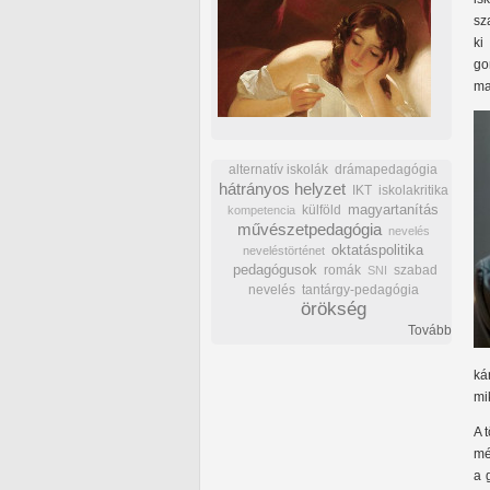
sz
ki
go
ma
alternatív iskolák
drámapedagógia
hátrányos helyzet
IKT
iskolakritika
külföld
magyartanítás
kompetencia
művészetpedagógia
nevelés
oktatáspolitika
neveléstörténet
pedagógusok
romák
szabad
SNI
nevelés
tantárgy-pedagógia
örökség
Tovább
ká
mi
A 
mé
a 