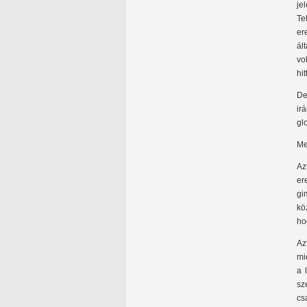
je
Te
er
ál
vo
hi
De
ir
gl
Me
Az
er
gi
kö
ho
Az
mi
a 
sz
cs