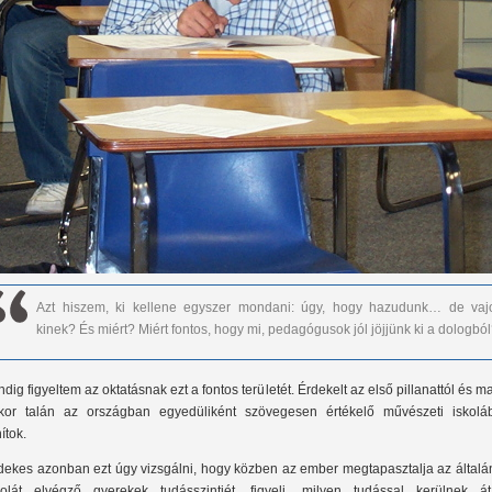
Azt hiszem, ki kellene egyszer mondani: úgy, hogy hazudunk… de vaj
kinek? És miért? Miért fontos, hogy mi, pedagógusok jól jöjjünk ki a dologbó
ndig figyeltem az oktatásnak ezt a fontos területét. Érdekelt az első pillanattól és ma
kor talán az országban egyedüliként szövegesen értékelő művészeti iskolá
ítok.
dekes azonban ezt úgy vizsgálni, hogy közben az ember megtapasztalja az általá
kolát elvégző gyerekek tudásszintjét, figyeli, milyen tudással kerülnek á