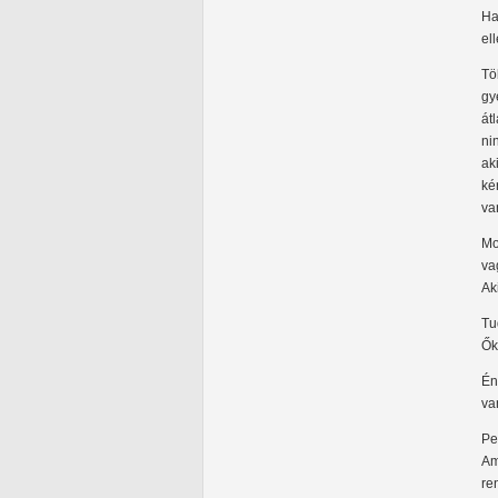
Ha
el
Tö
gy
át
ni
ak
ké
va
Mo
va
Ak
Tu
Ők
Én
va
Pe
Am
re