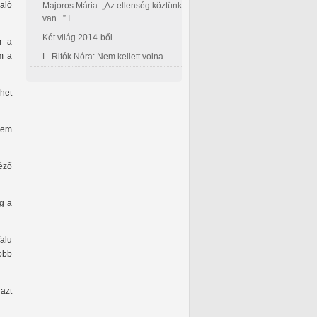
aló
Majoros Mária: „Az ellenség köztünk
van...” I.
Két világ 2014-ből
m a
em a
L. Ritók Nóra: Nem kellett volna
het
Nem
éző
ég a
alu
jobb
azt