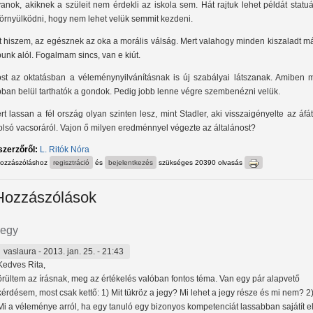
yanok, akiknek a szüleit nem érdekli az iskola sem. Hát rajtuk lehet példát statuá
örnyülködni, hogy nem lehet velük semmit kezdeni.
t hiszem, az egésznek az oka a morális válság. Mert valahogy minden kiszaladt m
bunk alól. Fogalmam sincs, van e kiút.
st az oktatásban a véleménynyilvánításnak is új szabályai látszanak. Amiben 
bban belül tarthatók a gondok. Pedig jobb lenne végre szembenézni velük.
rt lassan a fél ország olyan szinten lesz, mint Stadler, aki visszaigényelte az áfá
olsó vacsoráról. Vajon ő milyen eredménnyel végezte az általánost?
szerzőről:
L. Ritók Nóra
hozzászóláshoz
regisztráció
és
bejelentkezés
szükséges
20390 olvasás
Hozzászólások
jegy
vaslaura
- 2013. jan. 25. - 21:43
Kedves Rita,
örültem az írásnak, meg az értékelés valóban fontos téma. Van egy pár alapvető
kérdésem, most csak kettő: 1) Mit tükröz a jegy? Mi lehet a jegy része és mi nem? 2
Mi a véleménye arról, ha egy tanuló egy bizonyos kompetenciát lassabban sajátít el