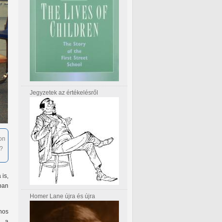
Jegyzetek az értékelésről
on
l?
 is,
ban
Homer Lane újra és újra
nos
t a