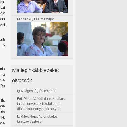
tt.
kat
olc
abb
Mindenki „Jula mamája”
 Azt
nti
? A
ola
Ma leginkább ezeket
i a
olvassák
, a
. De
Igazságosság és empátia
Fóti Péter: Valódi demokratikus
 És
intézmények az iskolákban a
enne
diákönkormányzatok helyett
más
L. Ritók Nóra: Az értékelés
ki,
funkcióvesztése
gy a