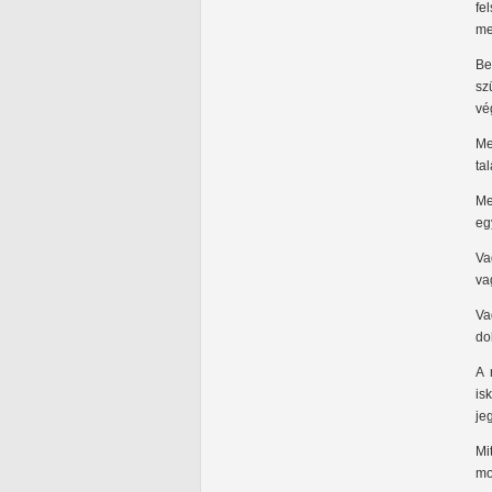
fe
me
Be
sz
vé
Me
ta
Me
eg
Va
va
Va
do
A 
is
je
Mi
mo