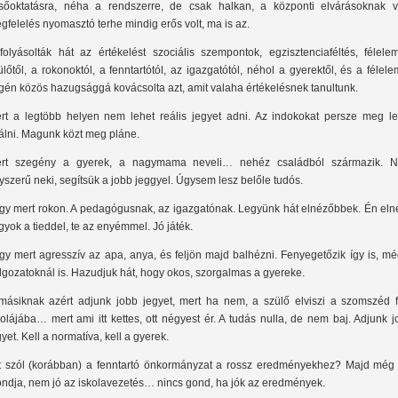
lsőoktatásra, néha a rendszerre, de csak halkan, a központi elvárásoknak v
gfelelés nyomasztó terhe mindig erős volt, ma is az.
folyásolták hát az értékelést szociális szempontok, egzisztenciaféltés, félele
ülőtől, a rokonoktól, a fenntartótól, az igazgatótól, néhol a gyerektől, és a félel
gén közös hazugsággá kovácsolta azt, amit valaha értékelésnek tanultunk.
rt a legtöbb helyen nem lehet reális jegyet adni. Az indokokat persze meg le
lálni. Magunk közt meg pláne.
rt szegény a gyerek, a nagymama neveli… nehéz családból származik. 
yszerű neki, segítsük a jobb jeggyel. Úgysem lesz belőle tudós.
gy mert rokon. A pedagógusnak, az igazgatónak. Legyünk hát elnézőbbek. Én eln
gyok a tieddel, te az enyémmel. Jó játék.
gy mert agresszív az apa, anya, és feljön majd balhézni. Fenyegetőzik így is, m
lgozatoknál is. Hazudjuk hát, hogy okos, szorgalmas a gyereke.
másiknak azért adjunk jobb jegyet, mert ha nem, a szülő elviszi a szomszéd f
kolájába… mert ami itt kettes, ott négyest ér. A tudás nulla, de nem baj. Adjunk 
gyet. Kell a normatíva, kell a gyerek.
t szól (korábban) a fenntartó önkormányzat a rossz eredményekhez? Majd még 
ndja, nem jó az iskolavezetés… nincs gond, ha jók az eredmények.