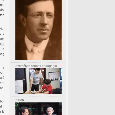
mel
ási
ten
lván
s a
yek
ügg
k a
meg
Személyre szabott pedagógia
y a
lyen
alá
ire
an,
A Don
sból
alni
 is