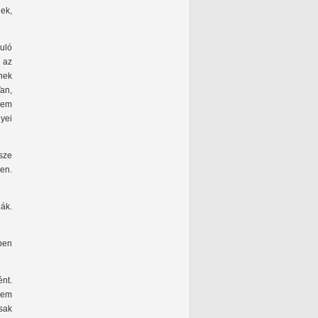
ek,
uló
 az
nek
an,
 sem
yei
sze
en.
ák.
ben
nt.
nem
sak