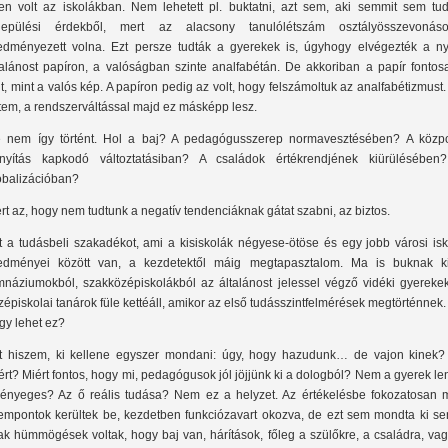
len volt az iskolákban. Nem lehetett pl. buktatni, azt sem, aki semmit sem tudo
lepülési érdekből, mert az alacsony tanulólétszám osztályösszevonáso
edményezett volna. Ezt persze tudták a gyerekek is, úgyhogy elvégezték a ny
talánost papíron, a valóságban szinte analfabétán. De akkoriban a papír fontos
lt, mint a valós kép. A papíron pedig az volt, hogy felszámoltuk az analfabétizmust.
ttem, a rendszerváltással majd ez másképp lesz.
 nem így történt. Hol a baj? A pedagógusszerep normavesztésében? A közpo
ányítás kapkodó változtatásiban? A családok értékrendjének kiürülésében
obalizációban?
rt az, hogy nem tudtunk a negatív tendenciáknak gátat szabni, az biztos.
t a tudásbeli szakadékot, ami a kisiskolák négyese-ötöse és egy jobb városi isk
edményei között van, a kezdetektől máig megtapasztalom. Ma is buknak k
mnáziumokból, szakközépiskolákból az általánost jelessel végző vidéki gyerekek
zépiskolai tanárok füle kettéáll, amikor az első tudásszintfelmérések megtörténnek
gy lehet ez?
t hiszem, ki kellene egyszer mondani: úgy, hogy hazudunk… de vajon kinek?
ért? Miért fontos, hogy mi, pedagógusok jól jöjjünk ki a dologból? Nem a gyerek l
lényeges? Az ő reális tudása? Nem ez a helyzet. Az értékelésbe fokozatosan 
empontok kerültek be, kezdetben funkciózavart okozva, de ezt sem mondta ki sen
ak hümmögések voltak, hogy baj van, hárítások, főleg a szülőkre, a családra, va