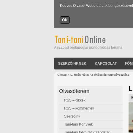
Kedves Olvasó! Weboldalunk böngészésével Ön
A szabad pedagógiai gondolkodás fóruma
SZERZŐINKNEK
KAPCSOLAT
FŐM
Címlap
» L. Ritók Nóra: Az értékelés funkcióvesztése
Jelenlegi hely
L
Olvasóterem
RSS – cikkek
RSS – kommentek
Szerzőink
Taní-tani Könyvek
Taní-tani folyóirat 2007-2010