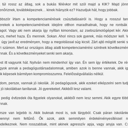
 túl rossz az átlag, sok a bukás félévkor mit szól majd a KIK? Majd jönn
lenőriznek, továbbképeznek… kinek hiányzik ez? Hazudjuk hát, hogy jobbak.
bbször írtam a kompetenciamérések csúsztatásairól is. Hogy a rosszul tan
erekek a kompetenciamérések idejére otthon maradhatnak, hogy ne rontsák
lagot. Vagy aki nem akarja így nyíltan kimondani, az zsebszámológépet kér. Aki
ncs, mehet haza. És mennek. Sokan. Ahol nincs sok gyerek, más módszer kell. V
i úgy javít az eredményen, hogy a megoldással súg kicsit. Zárt ajtó mögött senki
ri számon. Mert az országos átlag alatti kompetenciamérési szintnek következmén
nnak. És a következményeket senki sem akarja.
st itt vagyunk hát. Nyilván nem mindenhol így van. Én sem így értékelek. De ré
gyok annak a pedagógustársadalomnak, amiben azok is benne vannak, akik ig
ik képesek bármilyen kompromisszumra. Felelősségvállalás nélkül.
dom, persze, vannak jó iskolák. Jó pedagógusok, akik ezeket elképzelni sem tudj
 jó iskolákban tanítanak. Jó gyerekeket. Akikből lesz valami.
 pedig évtizedek óta figyelek olyanokat, akikből nem lesz semmi. Akik egyre töb
nnak.
rsze van lejjebb is. Akik buknak most is, sok tárgyból. Csak páran iskolánké
ennyi nem feltűnő. Ők azok, akik semmilyen érdekérvényesítéssel 
ndelkeznek. Nem rosszabbak, mint akinek agresszív apja, vagy anyja van. C