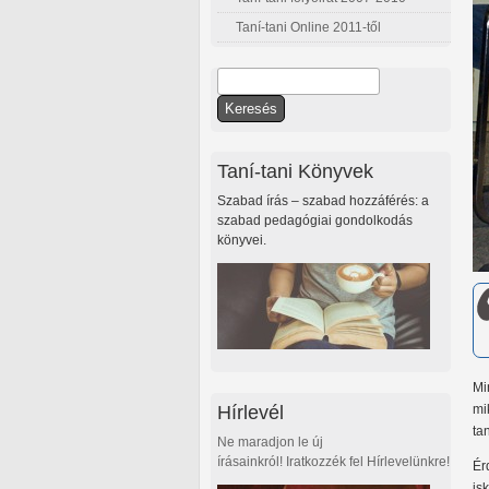
Taní-tani Online 2011-től
Keresés
Keresés űrlap
Taní-tani Könyvek
Szabad írás – szabad hozzáférés: a
szabad pedagógiai gondolkodás
könyvei.
Mi
Hírlevél
mi
tan
Ne maradjon le új
írásainkról! Iratkozzék fel Hírlevelünkre!
Ér
is