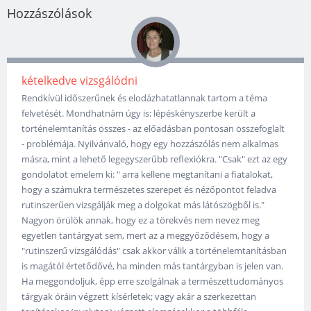
Hozzászólások
kételkedve vizsgálódni
Rendkívül időszerűnek és elodázhatatlannak tartom a téma
felvetését. Mondhatnám úgy is: lépéskényszerbe került a
történelemtanítás összes - az előadásban pontosan összefoglalt
- problémája. Nyilvánvaló, hogy egy hozzászólás nem alkalmas
másra, mint a lehető legegyszerűbb reflexiókra. "Csak" ezt az egy
gondolatot emelem ki: " arra kellene megtanítani a fiatalokat,
hogy a számukra természetes szerepet és nézőpontot feladva
rutinszerűen vizsgálják meg a dolgokat más látószögből is."
Nagyon örülök annak, hogy ez a törekvés nem nevez meg
egyetlen tantárgyat sem, mert az a meggyőződésem, hogy a
"rutinszerű vizsgálódás" csak akkor válik a történelemtanításban
is magától értetődővé, ha minden más tantárgyban is jelen van.
Ha meggondoljuk, épp erre szolgálnak a természettudományos
tárgyak óráin végzett kísérletek; vagy akár a szerkezettan