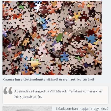
Knausz Imre történelemtanításról és nemzeti kultúráról
Az előadás elhangzott a VIII. Miskolci Taní-tani Konferencián
2015. január 31-én.
Előadásomban napjaink egy kínzó