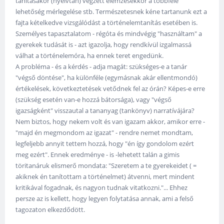
tanításakor (nyelvtan) végzett elemzésekkor a többféle
lehetőség mérlegelése stb. Természetesnek kéne tartanunk ezt a
fajta kételkedve vizsgálódást a történelemtanítás esetében is.
Személyes tapasztalatom - régóta és mindvégig "használtam" a
gyerekek tudását is - azt igazolja, hogy rendkívül izgalmassá
válhat a történelemóra, ha ennek teret engedünk.
A probléma - és a kérdés - adja magát: szükséges-e a tanár
"végső döntése", ha különféle (egymásnak akár ellentmondó)
értékelések, következtetések vetődnek fel az órán? Képes-e erre
(szükség esetén van-e hozzá bátorsága), vagy "végső
igazságként" visszautal a tananyag (tankönyv) narratívájára?
Nem biztos, hogy nekem volt és van igazam akkor, amikor erre -
"majd én megmondom az igazat" - rendre nemet mondtam,
legfeljebb annyit tettem hozzá, hogy "én így gondolom ezért
meg ezért". Ennek eredménye - is -lehetett talán a gimis
töritanáruk elismerő mondata: "Szeretem a te gyerekeidet ( =
akiknek én tanítottam a történelmet) átvenni, mert mindent
kritikával fogadnak, és nagyon tudnak vitatkozni."... Ehhez
persze az is kellett, hogy legyen folytatása annak, ami a felső
tagozaton elkezdődött.