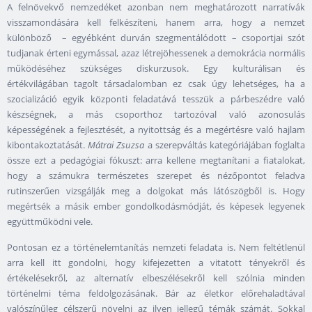
A felnövekvő nemzedéket azonban nem meghatározott narratívák
visszamondására kell felkészíteni, hanem arra, hogy a nemzet
különböző – egyébként durván szegmentálódott – csoportjai szót
tudjanak érteni egymással, azaz létrejöhessenek a demokrácia normális
működéséhez szükséges diskurzusok. Egy kulturálisan és
értékvilágában tagolt társadalomban ez csak úgy lehetséges, ha a
szocializáció egyik központi feladatává tesszük a párbeszédre való
készségnek, a más csoporthoz tartozóval való azonosulás
képességének a fejlesztését, a nyitottság és a megértésre való hajlam
kibontakoztatását.
Mátrai Zsuzsa
a szerepváltás kategóriájában foglalta
össze ezt a pedagógiai fókuszt: arra kellene megtanítani a fiatalokat,
hogy a számukra természetes szerepet és nézőpontot feladva
rutinszerűen vizsgálják meg a dolgokat más látószögből is. Hogy
megértsék a másik ember gondolkodásmódját, és képesek legyenek
együttműködni vele.
Pontosan ez a történelemtanítás nemzeti feladata is. Nem feltétlenül
arra kell itt gondolni, hogy kifejezetten a vitatott tényekről és
értékelésekről, az alternatív elbeszélésekről kell szólnia minden
történelmi téma feldolgozásának. Bár az életkor előrehaladtával
valószínűleg célszerű növelni az ilyen jellegű témák számát. Sokkal