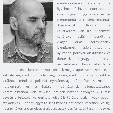
ellentmondására szeretném a
figyelmet felhívni. Pontosabban
arra, hogyan függ össze ez az
ellentmondás a történelemtanítás
dilemmáival. Röviden a
következőről van szó. A nemzeti
kultúrákon belül mindenütt a
világon óriási törésvonalak
jelentkeznek, másfelől viszont a
nyilvános politikai diskurzusok és
döntések legnagyobb része
nemzetállami, illetve afölötti –
európai uniós – keretek között történik meg. Alaptézisem szerint ez a
két jelenség azért mond ellent egymásnak, mert mind a demokratikus
vitákhoz, mind a politikai nyilvánosság működéséhez, mind a
hatalomnak és a hatalom döntéseinek elfogadtatásához
kommunikációra van szükség, aminek viszont bizonyos kulturális
egység a feltétele. Az említett kulturális törésvonalak – vagy éppen
szakadékok – tehát egyfajta legitimációs deficithez vezetnek, és így
hosszú távon a demokrácia alapjait ássák alá. Az az állításom, hogy ez