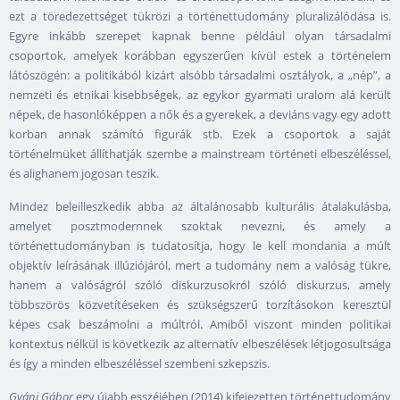
ezt a töredezettséget tükrözi a történettudomány pluralizálódása is.
Egyre inkább szerepet kapnak benne például olyan társadalmi
csoportok, amelyek korábban egyszerűen kívül estek a történelem
látószögén: a politikából kizárt alsóbb társadalmi osztályok, a „nép”, a
nemzeti és etnikai kisebbségek, az egykor gyarmati uralom alá került
népek, de hasonlóképpen a nők és a gyerekek, a deviáns vagy egy adott
korban annak számító figurák stb. Ezek a csoportok a saját
történelmüket állíthatják szembe a mainstream történeti elbeszéléssel,
és alighanem jogosan teszik.
Mindez beleilleszkedik abba az általánosabb kulturális átalakulásba,
amelyet posztmodernnek szoktak nevezni, és amely a
történettudományban is tudatosítja, hogy le kell mondania a múlt
objektív leírásának illúziójáról, mert a tudomány nem a valóság tükre,
hanem a valóságról szóló diskurzusokról szóló diskurzus, amely
többszörös közvetítéseken és szükségszerű torzításokon keresztül
képes csak beszámolni a múltról. Amiből viszont minden politikai
kontextus nélkül is következik az alternatív elbeszélések létjogosultsága
és így a minden elbeszéléssel szembeni szkepszis.
Gyáni Gábor
egy újabb esszéjében (2014) kifejezetten történettudomány