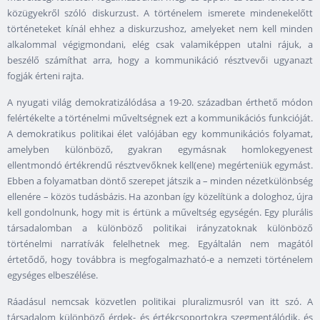
közügyekről szóló diskurzust. A történelem ismerete mindenekelőtt
történeteket kínál ehhez a diskurzushoz, amelyeket nem kell minden
alkalommal végigmondani, elég csak valamiképpen utalni rájuk, a
beszélő számíthat arra, hogy a kommunikáció résztvevői ugyanazt
fogják érteni rajta.
A nyugati világ demokratizálódása a 19-20. században érthető módon
felértékelte a történelmi műveltségnek ezt a kommunikációs funkcióját.
A demokratikus politikai élet valójában egy kommunikációs folyamat,
amelyben különböző, gyakran egymásnak homlokegyenest
ellentmondó értékrendű résztvevőknek kell(ene) megérteniük egymást.
Ebben a folyamatban döntő szerepet játszik a – minden nézetkülönbség
ellenére – közös tudásbázis. Ha azonban így közelítünk a dologhoz, újra
kell gondolnunk, hogy mit is értünk a műveltség egységén. Egy plurális
társadalomban a különböző politikai irányzatoknak különböző
történelmi narratívák felelhetnek meg. Egyáltalán nem magától
értetődő, hogy továbbra is megfogalmazható-e a nemzeti történelem
egységes elbeszélése.
Ráadásul nemcsak közvetlen politikai pluralizmusról van itt szó. A
társadalom különböző érdek- és értékcsoportokra szegmentálódik, és