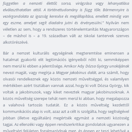
független a nemzeti élettől; sorsa, virágzása vagy lehanyatlása
elválaszthatatlan attól. A történettudomány is függ tőle. Bármennyire is
vezérgondolata az igazság keresése és megállapítása, emellett mindig van
egy eszme, amelyet segít diadalra jutni és érvényesülni.”
Nyilván nem
véletlen az sem, hogy a rendszeres történelemtanítás Magyarországon
– de máshol is – a 19. században vált az iskolai tantervek szerves
alkotórészévé.
Bár a nemzet kulturális egységének megteremtése eminensen a
hatalmat gyakorló elit legitimációs igényeiből nőtt ki, semmiképpen
nem merül ki ebben a jelentősége. Amikor Ady
Dózsa György unokájának
nevezi magát, vagy megírja a
Magyar jakobinus dalát
, arra számít, hogy
olvasói rendelkeznek egy közös nemzeti műveltséggel, és valamilyen
mértékben azért tisztában vannak azzal, hogy ki volt Dózsa György, kik
voltak a jakobinusok, vagy kiket neveztek magyar jakobinusoknak. A
közös műveltség szerepe tehát nem merül ki abban, hogy megalapozza
a valahová tartozás tudatát. Ez a közös műveltség kezdettől
kommunikációs alap is volt, azaz azt a célt is szolgálta, hogy segítségével
jobban (illetve egyáltalán) megértsék egymást a nemzeti közösség
tagjai. Az ellenzéki vagy éppen rendszerkritikai gondolatok ugyanezen a
műveltségi felületen fogalmazódnak meg, és éppen ez teszi lehetővé a