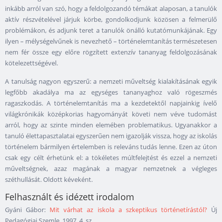
inkább arról van szó, hogy a feldolgozandó témákat alaposan, a tanulók
aktív részvételével járjuk körbe, gondolkodjunk közösen a felmerülő
problémákon, és adjunk teret a tanulók önálló kutatómunkájának. Egy
ilyen – mélységelvűnek is nevezhető – történelemtanítás természetesen
nem fér össze egy előre rögzített extenzív tananyag feldolgozásának
kötelezettségével.
A tanulság nagyon egyszerű: a nemzeti műveltség kialakításának egyik
legfőbb akadálya ma az egységes tananyaghoz való rögeszmés
ragaszkodás. A történelemtanítás ma a kezdetektől napjainkig ívelő
világkrónikák középkorias hagyományát követi nem véve tudomást
arról, hogy az szinte minden elemében problematikus. Ugyanakkor a
tanuló élettapasztalatai egyszerűen nem igazolják vissza, hogy az iskolás
történelem bármilyen értelemben is releváns tudás lenne. Ezen az úton
csak egy célt érhetünk el: a tökéletes múltfelejtést és ezzel a nemzeti
műveltségnek, azaz magának a magyar nemzetnek a végleges
széthullását. Oldott kéveként.
Felhasznált és idézett irodalom
Gyáni Gábor:
Mit várhat az iskola a szkeptikus történetírástól?
Új
Pedagógiai Szemle, 1997. 4. sz.