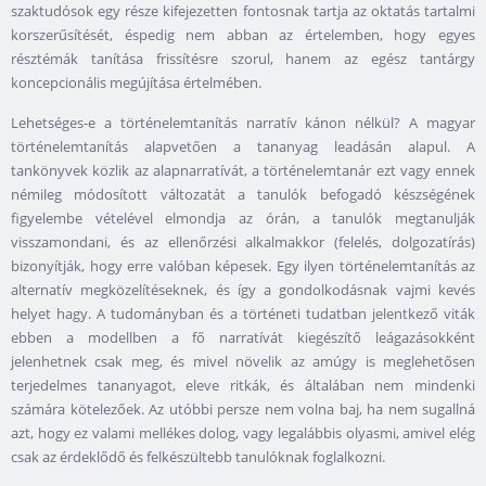
szaktudósok egy része kifejezetten fontosnak tartja az oktatás tartalmi
korszerűsítését, éspedig nem abban az értelemben, hogy egyes
résztémák tanítása frissítésre szorul, hanem az egész tantárgy
koncepcionális megújítása értelmében.
Lehetséges-e a történelemtanítás narratív kánon nélkül? A magyar
történelemtanítás alapvetően a tananyag leadásán alapul. A
tankönyvek közlik az alapnarratívát, a történelemtanár ezt vagy ennek
némileg módosított változatát a tanulók befogadó készségének
figyelembe vételével elmondja az órán, a tanulók megtanulják
visszamondani, és az ellenőrzési alkalmakkor (felelés, dolgozatírás)
bizonyítják, hogy erre valóban képesek. Egy ilyen történelemtanítás az
alternatív megközelítéseknek, és így a gondolkodásnak vajmi kevés
helyet hagy. A tudományban és a történeti tudatban jelentkező viták
ebben a modellben a fő narratívát kiegészítő leágazásokként
jelenhetnek csak meg, és mivel növelik az amúgy is meglehetősen
terjedelmes tananyagot, eleve ritkák, és általában nem mindenki
számára kötelezőek. Az utóbbi persze nem volna baj, ha nem sugallná
azt, hogy ez valami mellékes dolog, vagy legalábbis olyasmi, amivel elég
csak az érdeklődő és felkészültebb tanulóknak foglalkozni.