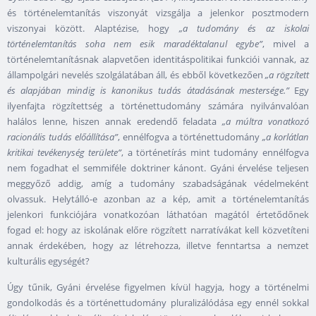
és történelemtanítás viszonyát vizsgálja a jelenkor posztmodern
viszonyai között. Alaptézise, hogy
„a tudomány és az iskolai
történelemtanítás soha nem esik maradéktalanul egybe”
, mivel a
történelemtanításnak alapvetően identitáspolitikai funkciói vannak, az
állampolgári nevelés szolgálatában áll, és ebből következően
„a rögzített
és alapjában mindig is kanonikus tudás átadásának mestersége.”
Egy
ilyenfajta rögzítettség a történettudomány számára nyilvánvalóan
halálos lenne, hiszen annak eredendő feladata
„a múltra vonatkozó
racionális tudás előállítása”
, ennélfogva a történettudomány
„a korlátlan
kritikai tevékenység területe”
, a történetírás mint tudomány ennélfogva
nem fogadhat el semmiféle doktriner kánont. Gyáni érvelése teljesen
meggyőző addig, amíg a tudomány szabadságának védelmeként
olvassuk. Helytálló-e azonban az a kép, amit a történelemtanítás
jelenkori funkciójára vonatkozóan láthatóan magától értetődőnek
fogad el: hogy az iskolának előre rögzített narratívákat kell közvetíteni
annak érdekében, hogy az létrehozza, illetve fenntartsa a nemzet
kulturális egységét?
Úgy tűnik, Gyáni érvelése figyelmen kívül hagyja, hogy a történelmi
gondolkodás és a történettudomány pluralizálódása egy ennél sokkal