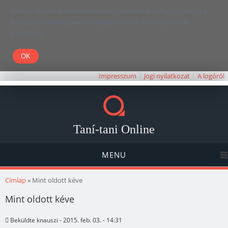
Kedves Olvasó! Weboldalunk böngészésével Ön elfogadja, hogy a
felhasználói élmény javítása céljából cookie-kat használunk.
Köszönjük!
Impresszum
Jogi nyilatkozat
A logóról
Taní-tani Online
MENU
Jelenlegi hely
Címlap
» Mint oldott kéve
Mint oldott kéve
Beküldte
knauszi
- 2015. feb. 03. - 14:31