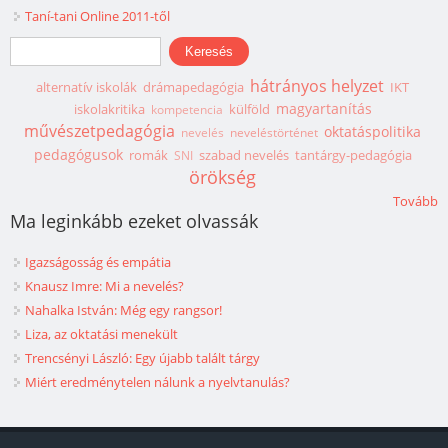
Taní-tani Online 2011-től
Keresés űrlap
Keresés
hátrányos helyzet
alternatív iskolák
drámapedagógia
IKT
magyartanítás
iskolakritika
külföld
kompetencia
művészetpedagógia
oktatáspolitika
nevelés
neveléstörténet
pedagógusok
romák
szabad nevelés
tantárgy-pedagógia
SNI
örökség
Tovább
Ma leginkább ezeket olvassák
Igazságosság és empátia
Knausz Imre: Mi a nevelés?
Nahalka István: Még egy rangsor!
Liza, az oktatási menekült
Trencsényi László: Egy újabb talált tárgy
Miért eredménytelen nálunk a nyelvtanulás?