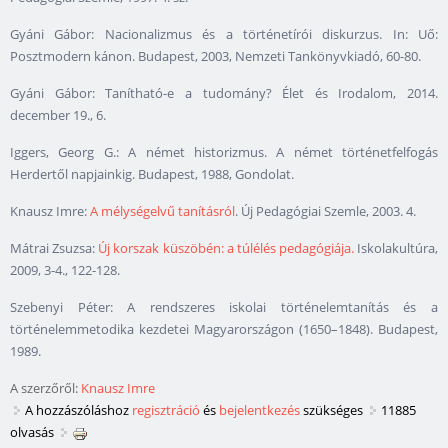
Gyáni Gábor: Nacionalizmus és a történetírói diskurzus. In: Uő:
Posztmodern kánon. Budapest, 2003, Nemzeti Tankönyvkiadó, 60-80.
Gyáni Gábor: Tanítható-e a tudomány? Élet és Irodalom, 2014.
december 19., 6.
Iggers, Georg G.: A német historizmus. A német történetfelfogás
Herdertől napjainkig. Budapest, 1988, Gondolat.
Knausz Imre:
A mélységelvű tanításról
. Új Pedagógiai Szemle, 2003. 4.
Mátrai Zsuzsa:
Új korszak küszöbén: a túlélés pedagógiája.
Iskolakultúra,
2009, 3-4., 122-128.
Szebenyi Péter: A rendszeres iskolai történelemtanítás és a
történelemmetodika kezdetei Magyarországon (1650–1848). Budapest,
1989.
A szerzőről:
Knausz Imre
A hozzászóláshoz
regisztráció
és
bejelentkezés
szükséges
11885
olvasás