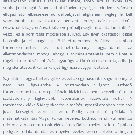
általánosabb kulturális átalakulás tünete, amely alól az iskola sem
vonhatja ki magát. A nemzeti történelem egységes, mindenki számára
elfogadható elbeszélésének délibábjával alighanem végleg le kell
számolnunk. Ha az iskola a nemzeti homogenizációt az elmúlt
évszázadok hagyományait követve próbálja segíteni, óhatatlanul hitelét
veszti, és a bornírtság mocsarába süllyed. Egy ilyen oktatástól joggal
határolhatja el magát a történettudomány. Valójában azonban
történelemtanítás és történettudomány ugyanabban az
ellentmondásban mozog: ahogy a történelemtanítás nem válhat a
rögzített narratívák rabjává, ugyanúgy a történetírás sem tagadhatja
meg identitáspolitikai funkcióját. Egymásra vagyunk utalva.
Sajnálatos, hogy a tantervfejlesztés ezt az egymásrautaltságot mennyire
nem veszi figyelembe. A posztmodern világhoz illeszkedő
történelemtanítás koncepciójának kialakítása nem képzelhető el a
szaktudomány legkiválóbb képviselőinek részvétele nélkül. A
történészek előkelő idegenkedése a tanítás ügyeitől azonban nem sok
jóval kecsegtet ezen a téren. Pedig vannak jó példák. A
matematikatanítás
Varga Tamás
nevéhez köthető rendkívül jelentős
reformja a matematikusok élénk érdeklődése mellett zajlott, újabban
pedig az irodalomtanítás és a nyelvi nevelés terén érzékelhető, hogy a