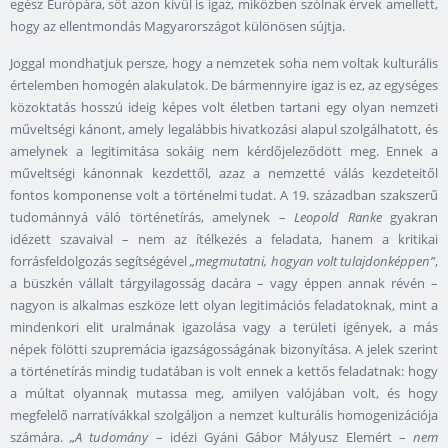
egész Európára, sőt azon kívül is igaz, miközben szólnak érvek amellett,
hogy az ellentmondás Magyarországot különösen sújtja.
Joggal mondhatjuk persze, hogy a nemzetek soha nem voltak kulturális
értelemben homogén alakulatok. De bármennyire igaz is ez, az egységes
közoktatás hosszú ideig képes volt életben tartani egy olyan nemzeti
műveltségi kánont, amely legalábbis hivatkozási alapul szolgálhatott, és
amelynek a legitimitása sokáig nem kérdőjeleződött meg. Ennek a
műveltségi kánonnak kezdettől, azaz a nemzetté válás kezdeteitől
fontos komponense volt a történelmi tudat. A 19. században szakszerű
tudománnyá váló történetírás, amelynek –
Leopold Ranke
gyakran
idézett szavaival – nem az ítélkezés a feladata, hanem a kritikai
forrásfeldolgozás segítségével
„megmutatni, hogyan volt tulajdonképpen”
,
a büszkén vállalt tárgyilagosság dacára – vagy éppen annak révén –
nagyon is alkalmas eszköze lett olyan legitimációs feladatoknak, mint a
mindenkori elit uralmának igazolása vagy a területi igények, a más
népek fölötti szupremácia igazságosságának bizonyítása. A jelek szerint
a történetírás mindig tudatában is volt ennek a kettős feladatnak: hogy
a múltat olyannak mutassa meg, amilyen valójában volt, és hogy
megfelelő narratívákkal szolgáljon a nemzet kulturális homogenizációja
számára.
„A tudomány
– idézi Gyáni Gábor Mályusz Elemért –
nem