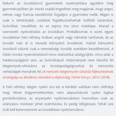
Nálunk az óvodáskorú gyermekek nyelvtanítása egyelőre még
gyermekcipőben jár. Kevés család engedheti meg magának, hogy angol,
német vagy francia nevelő(nő)t fogadjon a gyermeke mellé. Régen is
csak a tehetősebb családok foglalkoztathattak külföldi tanárokat,
óvónőket, nevelőket, és ez sajnos ma sincs másképp. Marad a
szervezett nyelvoktatás az óvodában. Próbálkoznak is ezzel, egyes
óvodákban heti néhány órában angolt vagy németet tanítanak, és az
óvodát már el is nevezik kétnyelvű óvodának. Valódi kétnyelvű
óvodáról nálunk csak a nemzetiségi óvodák esetében beszélhetünk. A
többi óvodai nyelvoktatásról nincs statisztikai adatgyűjtés, nincs adat a
hatékonyságáról sem, az óvónőképző intézmények nem készítik fel
idegennyelv-oktatásra az óvodapedagógusokat, és szervezési
nehézségek merülnek fel. (
A nemzeti idegennyelv-oktatás fejlesztésének
stratégiája az általános iskolától a diplomáig. Fehér könyv. 2012–2018
).
A heti néhány idegen nyelvi óra ezt a kérdést valóban nem oldhatja
meg. Mivel kisgyermekkorban nem alapozhatunk nyelvi logikai
gondolkodásra, az anyanyelvi nyelvtanuláshoz hasonlóan csak az
utánzásos módszer jöhet számításba. Ez pedig időigényes. Tehát sok
órát kell beterveznünk az óvodákban nyelvtanulásra.