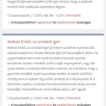
megpróbálja reprodukálni. Ezért igen fontos, hogy a nyelvvel
történő első találkozás autentikus legyen.
Suzana Guoth
|
2015. okt. 04. - 12:19
|
Permalink
A hozzászóláshoz
regisztráció
és
bejelentkezés
szükséges
Kedves Enikő, az unokáid igen
Kedves Enikő, az unokáid igen jó helyre születtek nyelvtanulás
szempontjából (is). Ennek előnyeit igen jól használják ki akkor, ha
a gyermekkel nem a két szülő közösen használt nyelvén
beszélnek, hanem mindkét szülő a saját anyanyelvén, vagy két
nyelv esetén, a számára domináns nyelven. Az is érdekes, hogy a
gyermek mindkét nyelv használata esetén az adott szülőhöz
mindig azon a nyelven fog szólni, amelyik az ő anyanyelve, ill. a
domináns nyelve. A másikat természetellenesnek tartja, és nem
használja. Fantasztikusan racionálisak ezek a „kis” agyak.
Suzana Guoth
|
2015. okt. 04. - 13:04
|
Permalink
A hozzászóláshoz
regisztráció
és
bejelentkezés
szükséges