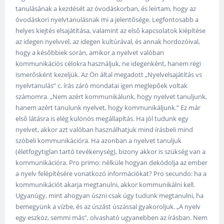
tanulásának a kezdését az óvodáskorban, és leírtam, hogy az
óvodáskori nyelvtanulásnak mi a jelentősége. Legfontosabb a
helyes kiejtés elsajátítása, valamint az első kapcsolatok kiépítése
az idegen nyelvvel, az idegen kultúrával, és annak hordozóival,
hogy a későbbiek során, amikor a nyelvet valóban
kommunikációs célokra használjuk, ne idegenként, hanem régi
ismerősként kezeljük. Az Ön által megadott „Nyelvelsajátítás vs
nyelvtanulás” c. írás záró mondatai igen meglepőek voltak
számomra. „Nem azért kommunikálunk, hogy nyelvet tanuljunk,
hanem azért tanulunk nyelvet, hogy kommunikáljunk.” Ez már
első látásra is elég különös megállapítás. Ha jól tudunk egy
nyelvet, akkor azt valóban használhatjuk mind írásbeli mind
szóbeli kommunikációra. Ha azonban a nyelvet tanuljuk
(életfogytiglan tartó tevékenység), bizony akkor is szükség van a
kommunikációra. Pro primo: nélküle hogyan dekódolja az ember
a nyelv felépítésére vonatkozó információkat? Pro secundo: ha a
kommunikációt akarja megtanulni, akkor kommunikálni kell.
Ugyanúgy, mint ahogyan úszni csak úgy tudunk megtanulni, ha
bemegyünk a vízbe, és az úszást úszással gyakoroljuk. „A nyelv
egy eszköz, semmi más”, olvasható ugyanebben az írásban. Nem