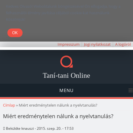
Kedves Olvasó! Weboldalunk böngészésével Ön elfogadja, hogy a
felhasználói élmény javítása céljából cookie-kat használunk.
Köszönjük!
Impresszum
Jogi nyilatkozat
A logóról
Taní-tani Online
MENU
Jelenlegi hely
Címlap
» Miért eredménytelen nálunk a nyelvtanulás?
Miért eredménytelen nálunk a nyelvtanulás?
Beküldte
knauszi
- 2015. szep. 20. - 17:53