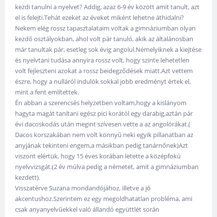
kezdi tanulni a nyelvet? Addig, azaz 6-9 év között amit tanult, azt
el is felejti.Tehát ezeket az éveket miként lehetne áthidalni?
Nekem elég rossz tapasztalataim voltak a gimnáziumban olyan
kezdő osztályokban, ahol volt pár tanuló, akik az általánosban
már tanultak pár, esetleg sok évig angolul.Némelyiknek a kiejtése
és nyelvtani tudása annyira rossz volt, hogy szinte lehetetlen
volt fejleszteni azokat a rossz beidegződések miatt.Azt vettem
észre, hogy a nulláról indulók sokkal jobb eredményt értek el,
mint a fent említettek.
Én abban a szerencsés helyzetben voltam,hogy a kislányom
hagyta magát tanítani egész pici korától egy darabig,aztán pár
évi dacoskodás után megint szívesen vette a az angolórákat.(
Dacos korszakában nem volt könnyű neki egyik pillanatban az
anyjának tekinteni engem,a másikban pedig tanárnőnek)Azt
viszont elértük, hogy 15 éves korában letette a középfokú
nyelvvizsgát.(2 év múlva pedig a németet, amit a gimnáziumban
kezdett).
Visszatérve Suzana mondandójához, illetve a jó
akcentushoz.Szerintem ez egy megoldhatatlan probléma, ami
csak anyanyelvűekkel való állandó együttlét során