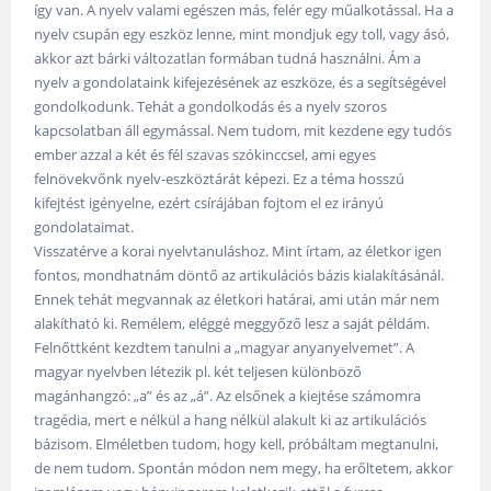
így van. A nyelv valami egészen más, felér egy műalkotással. Ha a
nyelv csupán egy eszköz lenne, mint mondjuk egy toll, vagy ásó,
akkor azt bárki változatlan formában tudná használni. Ám a
nyelv a gondolataink kifejezésének az eszköze, és a segítségével
gondolkodunk. Tehát a gondolkodás és a nyelv szoros
kapcsolatban áll egymással. Nem tudom, mit kezdene egy tudós
ember azzal a két és fél szavas szókinccsel, ami egyes
felnövekvőnk nyelv-eszköztárát képezi. Ez a téma hosszú
kifejtést igényelne, ezért csírájában fojtom el ez irányú
gondolataimat.
Visszatérve a korai nyelvtanuláshoz. Mint írtam, az életkor igen
fontos, mondhatnám döntő az artikulációs bázis kialakításánál.
Ennek tehát megvannak az életkori határai, ami után már nem
alakítható ki. Remélem, eléggé meggyőző lesz a saját példám.
Felnőttként kezdtem tanulni a „magyar anyanyelvemet”. A
magyar nyelvben létezik pl. két teljesen különböző
magánhangzó: „a” és az „á”. Az elsőnek a kiejtése számomra
tragédia, mert e nélkül a hang nélkül alakult ki az artikulációs
bázisom. Elméletben tudom, hogy kell, próbáltam megtanulni,
de nem tudom. Spontán módon nem megy, ha erőltetem, akkor