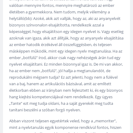
valóban mennyire fontos, mennyire meghatározó az ember
életében a gyermekkora. Nem tudom, melyik vélemény a
helytálló(bb): Azoké, akik azt vallják, hogy az, aki az anyanyelvét
bizonyos színvonalon elsajátította, rendelkezik azzal a
képességgel, hogy elsajátítson egy idegen nyelvet is. Vagy esetleg
azoknak van igaza, akik azt állítják, hogy az anyanyelv elsajátítása
az ember hatodik érzékével áll összefüggésben, és teljesen
másképpen működik, mint egy idegen nyelv megtanulása. Ha az
ember „botfülű” írod, akkor csak nagy nehézségek árán tud egy
nyelvet elsajátítani. Ez minden bizonnyal igaz is. De mi van akkor,
ha az ember nem „botfülű”, jól hallja a megtanulandót, de
reprodukálni mégsem tudja? Ez azt jelenti, hogy nem a fülével
van a baj, hanem az artikulációs bázisával, amit az említett
életkorban ebben az irányban nem fejlesztett ki, és egy bizonyos
hang kiejtési kompetenciájával nem rendelkezik. Egy ügyes
„Tante” ezt meg tudja oldani, ha a saját gyerekét meg tudta
tanítani beszélni a szóban forgó nyelven.
Abban viszont teljesen egyetértek veled, hogy a „memoriter”,
mint a nyelvtanulás egyik komponense rendkívül fontos, hiszen