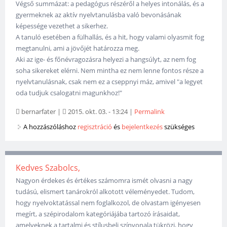
Végső summázat: a pedagógus részéről a helyes intonálás, és a
gyermeknek az aktív nyelvtanulásba való bevonásának
képessége vezethet a sikerhez.
A tanuló esetében a fülhallás, és a hit, hogy valami olyasmit fog
megtanulni, ami a jövőjét határozza meg.
Aki az ige- és főnévragozásra helyezi a hangsúlyt, az nem fog
soha sikereket elérni. Nem mintha ez nem lenne fontos része a
nyelvtanulásnak, csak nem ez a cseppnyi máz, amivel "a legyet
oda tudjuk csalogatni magunkhoz!"
bernarfater
|
2015. okt. 03. - 13:24
|
Permalink
A hozzászóláshoz
regisztráció
és
bejelentkezés
szükséges
Kedves Szabolcs,
Nagyon érdekes és értékes számomra ismét olvasni a nagy
tudású, elismert tanárokról alkotott véleményedet. Tudom,
hogy nyelvoktatással nem foglalkozol, de olvastam igényesen
megírt, a szépirodalom kategóriájába tartozó írásaidat,
amelyeknek a tartalmi és stílusbeli színvonala tükrözi, hogy