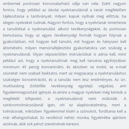
embernek pontosan körvonalazható célja van vele. Ezért nagyon
fontos, hogy például az iskolai nyelvtanulásnál a tanár megfelelően
tájékoztassa a tanítványait, milyen kapuk nyílnak meg előttük, ha
idegen nyelveket tudnak. Nagyon fontos, hogy a nyelvtanár ismertesse
a tanulókkal a nyelvtanulást alkotó tevékenységeket, és pontosan
bemutassa, hogy az egyes tevékenységi formák hogyan folynak a
gyakorlatban, mit hogyan kell tanulni, mit hogyan és hányszor kell
átismételni, milyen memóriafejlesztési gyakorlatokra van szükség a
nyelvtanulásnál. Olyan népszerűtlen instrukciókat is adnia kell, mint
például azt, hogy a nyelvtanulónak meg kell tanulnia egyfolytában
minimum 45 percig koncentrálni, és eközben se mobil, se e-mail
szünetet nem szabad beiktatni, mert az megzavarja a nyelvtanuláshoz
szükséges koncentrációt, és a tanulás nem lesz eredményes. Az ún.
multitasking (többféle tevékenység egyidejű végzése), ami
figyelemmegosztást igényel, és amire a magyar nyelvben még keresik a
megfelelő kifejezést, a nyelvtanulásnál nem működik. A
szinkrontolmácsolásnál igen, ott ez alapkövetelmény, mert a
tolmácsnak, miközben figyelemmel kíséri a szónokot, fordítania kell a
már elhangzottakat. Ez rendkívül nehéz munka, figyelmébe ajánlom
azoknak, akik sok pénzt szeretnének keresni.