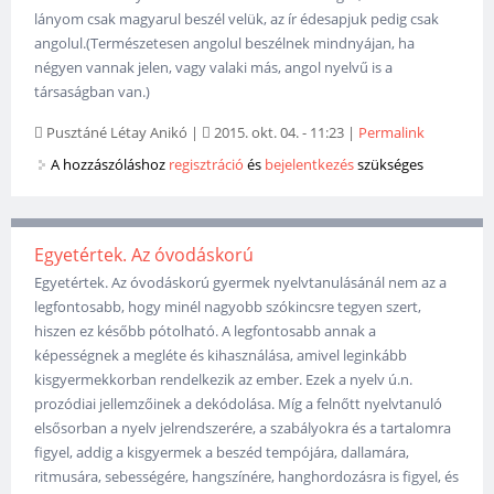
lányom csak magyarul beszél velük, az ír édesapjuk pedig csak
angolul.(Természetesen angolul beszélnek mindnyájan, ha
négyen vannak jelen, vagy valaki más, angol nyelvű is a
társaságban van.)
Pusztáné Létay Anikó
|
2015. okt. 04. - 11:23
|
Permalink
A hozzászóláshoz
regisztráció
és
bejelentkezés
szükséges
Egyetértek. Az óvodáskorú
Egyetértek. Az óvodáskorú gyermek nyelvtanulásánál nem az a
legfontosabb, hogy minél nagyobb szókincsre tegyen szert,
hiszen ez később pótolható. A legfontosabb annak a
képességnek a megléte és kihasználása, amivel leginkább
kisgyermekkorban rendelkezik az ember. Ezek a nyelv ú.n.
prozódiai jellemzőinek a dekódolása. Míg a felnőtt nyelvtanuló
elsősorban a nyelv jelrendszerére, a szabályokra és a tartalomra
figyel, addig a kisgyermek a beszéd tempójára, dallamára,
ritmusára, sebességére, hangszínére, hanghordozásra is figyel, és