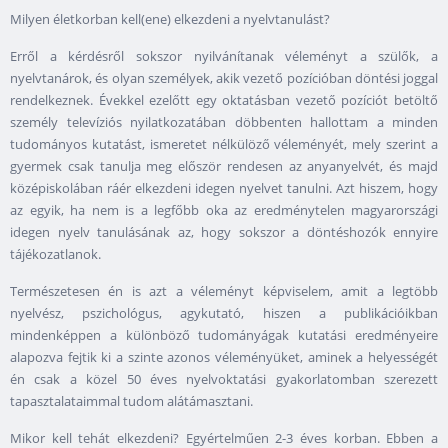
Milyen életkorban kell(ene) elkezdeni a nyelvtanulást?
Erről a kérdésről sokszor nyilvánítanak véleményt a szülők, a
nyelvtanárok, és olyan személyek, akik vezető pozícióban döntési joggal
rendelkeznek. Évekkel ezelőtt egy oktatásban vezető pozíciót betöltő
személy televíziós nyilatkozatában döbbenten hallottam a minden
tudományos kutatást, ismeretet nélkülöző véleményét, mely szerint a
gyermek csak tanulja meg először rendesen az anyanyelvét, és majd
középiskolában ráér elkezdeni idegen nyelvet tanulni. Azt hiszem, hogy
az egyik, ha nem is a legfőbb oka az eredménytelen magyarországi
idegen nyelv tanulásának az, hogy sokszor a döntéshozók ennyire
tájékozatlanok.
Természetesen én is azt a véleményt képviselem, amit a legtöbb
nyelvész, pszichológus, agykutató, hiszen a publikációikban
mindenképpen a különböző tudományágak kutatási eredményeire
alapozva fejtik ki a szinte azonos véleményüket, aminek a helyességét
én csak a közel 50 éves nyelvoktatási gyakorlatomban szerezett
tapasztalataimmal tudom alátámasztani.
Mikor kell tehát elkezdeni? Egyértelműen 2-3 éves korban. Ebben a