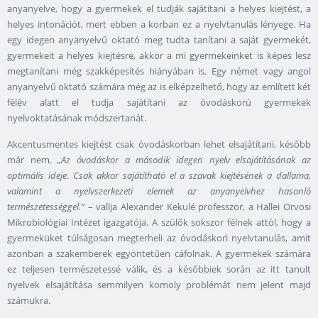
anyanyelve, hogy a gyermekek el tudják sajátítani a helyes kiejtést, a
helyes intonációt, mert ebben a korban ez a nyelvtanulás lényege. Ha
egy idegen anyanyelvű oktató meg tudta tanítani a saját gyermekét,
gyermekeit a helyes kiejtésre, akkor a mi gyermekeinket is képes lesz
megtanítani még szakképesítés hiányában is. Egy német vagy angol
anyanyelvű oktató számára még az is elképzelhető, hogy az említett két
félév alatt el tudja sajátítani az óvodáskorú gyermekek
nyelvoktatásának módszertanát.
Akcentusmentes kiejtést csak óvodáskorban lehet elsajátítani, később
már nem.
„Az óvodáskor a második idegen nyelv elsajátításának az
optimális ideje. Csak akkor sajátítható el a szavak kiejtésének a dallama,
valamint a nyelvszerkezeti elemek az anyanyelvhez hasonló
természetességgel.”
– vallja Alexander Kekulé professzor, a Hallei Orvosi
Mikrobiológiai Intézet igazgatója. A szülők sokszor félnek attól, hogy a
gyermeküket túlságosan megterheli az óvodáskori nyelvtanulás, amit
azonban a szakemberek egyöntetűen cáfolnak. A gyermekek számára
ez teljesen természetessé válik, és a későbbiek során az itt tanult
nyelvek elsajátítása semmilyen komoly problémát nem jelent majd
számukra.