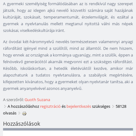
A gyermeki személyiség formálódásában az is rendkívül nagy szerepet
játszik, hogy az idegen ajkú nevelő közvetíti számára saját hazájának
kultúráját, szokásait, temperamentumát, érzelemvilágát, és ezáltal a
gyermek a nyelvtanulás mellett megtanul nyitottá válni más népek
szokásai, viselkedéskultúrája iránt.
Az óvodai két-háromnyelvű nevelés természetesen valamennyi anyagi
ráfordítást igényel mind a szülőtől, mind az államtól. De nem hiszem,
hogy ennek az országnak a kormánya ugyanúgy, mint a szülők, éppen a
felnövekvő generációtól akarnák megvonni ezt a szükséges ráfordítást.
Később, iskoláskorban, a hetedik életévüktől kezdve, amikor már
alapozhatunk a tudatos nyelvtanulásra, a szabályok megértésére,
kifejezetten kívánatos, hogy a gyermeket olyan nyelvtanár tanítsa, aki a
gyermek anyanyelvével azonos anyanyelvű.
A szerzőről:
Guoth Suzana
A hozzászóláshoz
regisztráció
és
bejelentkezés
szükséges
58128
olvasás
Hozzászólások