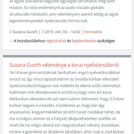
az egyes szavaknál nagyobb egységek tanulhatók meg ilyen
módon. Ez vitte eredményre az audio-vizuális globális
strukturális módszert, ami véleményem szerint eddig az egyik
legeredményesebb nyelvtanulási forma volt.
Suzana Guoth
|
2015. okt. 03. - 14:32
|
Permalink
A hozzászóláshoz
regisztráció
és
bejelentkezés
szükséges
Suzana Guoth véleménye a korai nyelvtanulásról
14-18 éves gimnazistáknak tanítottam angol nyelvet(korábban
oroszt is), így nincs tapasztalatom az óvodás korban elkezdett
nyelvtanulásról.Nagyon sok mellette és ellene szóló véleményt
hallottam már.Mindenesetre az biztos,hogy nem árt korai
életkorban elkezdeni,de azt nem tudom eldönteni, hogy 2-3 éves
korban legyen-e a kezdés. A bökkenő az, hogy bár egy
anyanyelvű, kisgyermekekhez jól értő tanár csodákat tehet, de
ma országos szinten ez a helyzet elképzelhetetlen sokféle ok
miatt.De ha mégis sikerül ezt megvalósítani néhány óvodában,
mi lesz a gyerekkel az általános iskolában, ahol csak 4. osztályban