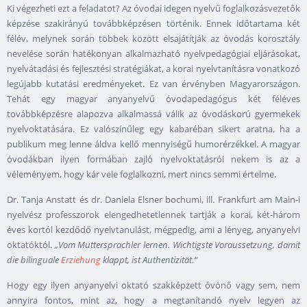
Ki végezheti ezt a feladatot? Az óvodai idegen nyelvű foglalkozásvezetők
képzése szakirányú továbbképzésen történik. Ennek időtartama két
félév, melynek során többek között elsajátítják az óvodás korosztály
nevelése során hatékonyan alkalmazható nyelvpedagógiai eljárásokat,
nyelvátadási és fejlesztési stratégiákat, a korai nyelvtanításra vonatkozó
legújabb kutatási eredményeket. Ez van érvényben Magyarországon.
Tehát egy magyar anyanyelvű óvodapedagógus két féléves
továbbképzésre alapozva alkalmassá válik az óvodáskorú gyermekek
nyelvoktatására. Ez valószínűleg egy kabaréban sikert aratna, ha a
publikum meg lenne áldva kellő mennyiségű humorérzékkel. A magyar
óvodákban ilyen formában zajló nyelvoktatásról nekem is az a
véleményem, hogy kár vele foglalkozni, mert nincs semmi értelme.
Dr. Tanja Anstatt és dr. Daniela Elsner bochumi, ill. Frankfurt am Main-i
nyelvész professzorok elengedhetetlennek tartják a korai, két-három
éves kortól kezdődő nyelvtanulást, mégpedig, ami a lényeg, anyanyelvi
oktatóktól.
„Vom Muttersprachler lernen. Wichtigste Voraussetzung, damit
die bilinguale
Erziehung
klappt, ist Authentizität.“
Hogy egy ilyen anyanyelvi oktató szakképzett óvónő vagy sem, nem
annyira fontos, mint az, hogy a megtanítandó nyelv legyen az