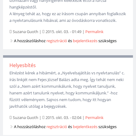
izomlázam vagy hányingerem keletkezik ettől a furcsa
hangképzéstől.
A lényeg tehát az, hogy ez az írásom csupán annyiban foglalkozik
a nyelvtanulásunk hibáival, ami az óvodáskorra vonatkozik.
Suzana Guoth
|
2015. okt. 03. - 01:49
|
Permalink
A hozzászóláshoz
regisztráció
és
bejelentkezés
szükséges
Helyesbítés
Elnézést kérek a hibámért, a „Nyelvelsajátítás vs nyelvtanulás” c.
írás linkjét nem Fejes József Balázs adta meg. Így tehát nem neki
szól a „Nem azért kommunikálunk, hogy nyelvet tanuljunk,
hanem azért tanulunk nyelvet, hogy kommunikáljunk.” -hoz
fűzött véleményem. Sajnos nem tudom, hogy itt hogyan
javíthatók utólag a bejegyzések.
Suzana Guoth
|
2015. okt. 03. - 02:04
|
Permalink
A hozzászóláshoz
regisztráció
és
bejelentkezés
szükséges