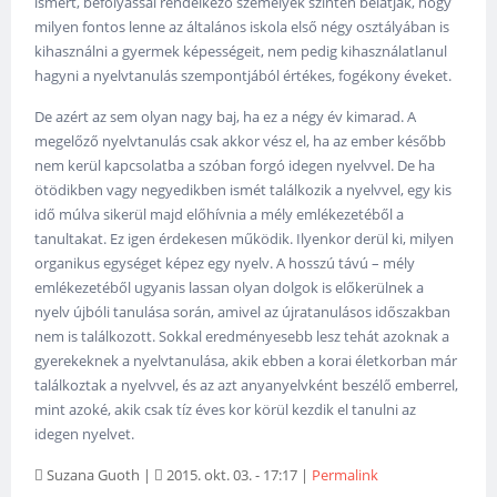
ismert, befolyással rendelkező személyek szintén belátják, hogy
milyen fontos lenne az általános iskola első négy osztályában is
kihasználni a gyermek képességeit, nem pedig kihasználatlanul
hagyni a nyelvtanulás szempontjából értékes, fogékony éveket.
De azért az sem olyan nagy baj, ha ez a négy év kimarad. A
megelőző nyelvtanulás csak akkor vész el, ha az ember később
nem kerül kapcsolatba a szóban forgó idegen nyelvvel. De ha
ötödikben vagy negyedikben ismét találkozik a nyelvvel, egy kis
idő múlva sikerül majd előhívnia a mély emlékezetéből a
tanultakat. Ez igen érdekesen működik. Ilyenkor derül ki, milyen
organikus egységet képez egy nyelv. A hosszú távú – mély
emlékezetéből ugyanis lassan olyan dolgok is előkerülnek a
nyelv újbóli tanulása során, amivel az újratanulásos időszakban
nem is találkozott. Sokkal eredményesebb lesz tehát azoknak a
gyerekeknek a nyelvtanulása, akik ebben a korai életkorban már
találkoztak a nyelvvel, és az azt anyanyelvként beszélő emberrel,
mint azoké, akik csak tíz éves kor körül kezdik el tanulni az
idegen nyelvet.
Suzana Guoth
|
2015. okt. 03. - 17:17
|
Permalink