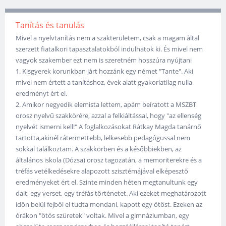
Tanítás és tanulás
Mivel a nyelvtanítás nem a szakterületem, csak a magam által
szerzett fiatalkori tapasztalatokból indulhatok ki. És mivel nem
vagyok szakember ezt nem is szeretném hosszúra nyújtani
1. Kisgyerek korunkban járt hozzánk egy német "Tante". Aki
mivel nem értett a tanításhoz, évek alatt gyakorlatilag nulla
eredményt ért el.
2. Amikor negyedik elemista lettem, apám beíratott a MSZBT
orosz nyelvű szakkörére, azzal a felkiáltással, hogy "az ellenség
nyelvét ismerni kell!" A foglalkozásokat Rátkay Magda tanárnő
tartotta,akinél rátermettebb, lelkesebb pedagógussal nem
sokkal találkoztam. A szakkörben és a későbbiekben, az
általános iskola (Dózsa) orosz tagozatán, a memoriterekre és a
tréfás vetélkedésekre alapozott szisztémájával elképesztő
eredményeket ért el. Szinte minden héten megtanultunk egy
dalt, egy verset, egy tréfás történetet. Aki ezeket meghatározott
időn belül fejből el tudta mondani, kapott egy ötöst. Ezeken az
órákon "ötös szüretek" voltak. Mivel a gimnáziumban, egy