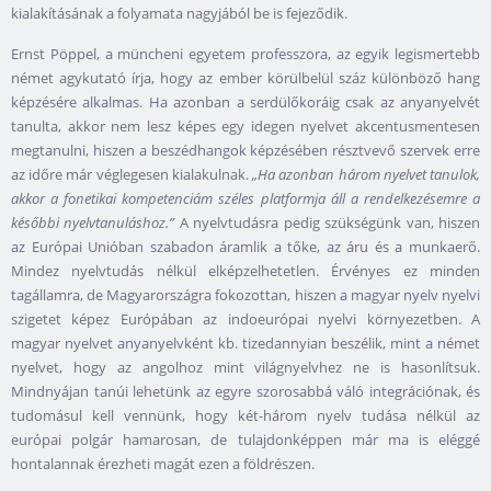
kialakításának a folyamata nagyjából be is fejeződik.
Ernst Pöppel, a müncheni egyetem professzora, az egyik legismertebb
német agykutató írja, hogy az ember körülbelül száz különböző hang
képzésére alkalmas. Ha azonban a serdülőkoráig csak az anyanyelvét
tanulta, akkor nem lesz képes egy idegen nyelvet akcentusmentesen
megtanulni, hiszen a beszédhangok képzésében résztvevő szervek erre
az időre már véglegesen kialakulnak.
„Ha azonban három nyelvet tanulok,
akkor a fonetikai kompetenciám széles platformja áll a rendelkezésemre a
későbbi nyelvtanuláshoz.”
A nyelvtudásra pedig szükségünk van, hiszen
az Európai Unióban szabadon áramlik a tőke, az áru és a munkaerő.
Mindez nyelvtudás nélkül elképzelhetetlen. Érvényes ez minden
tagállamra, de Magyarországra fokozottan, hiszen a magyar nyelv nyelvi
szigetet képez Európában az indoeurópai nyelvi környezetben. A
magyar nyelvet anyanyelvként kb. tizedannyian beszélik, mint a német
nyelvet, hogy az angolhoz mint világnyelvhez ne is hasonlítsuk.
Mindnyájan tanúi lehetünk az egyre szorosabbá váló integrációnak, és
tudomásul kell vennünk, hogy két-három nyelv tudása nélkül az
európai polgár hamarosan, de tulajdonképpen már ma is eléggé
hontalannak érezheti magát ezen a földrészen.