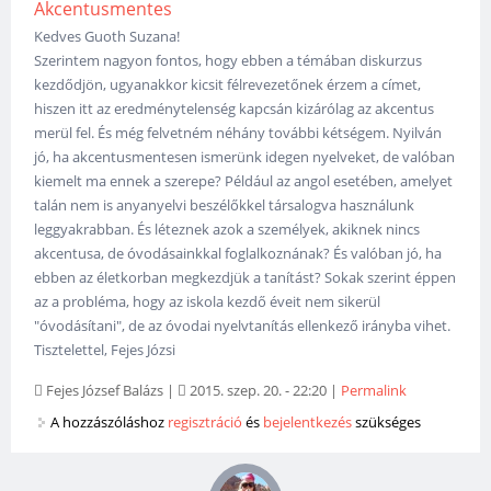
Akcentusmentes
Kedves Guoth Suzana!
Szerintem nagyon fontos, hogy ebben a témában diskurzus
kezdődjön, ugyanakkor kicsit félrevezetőnek érzem a címet,
hiszen itt az eredménytelenség kapcsán kizárólag az akcentus
merül fel. És még felvetném néhány további kétségem. Nyilván
jó, ha akcentusmentesen ismerünk idegen nyelveket, de valóban
kiemelt ma ennek a szerepe? Például az angol esetében, amelyet
talán nem is anyanyelvi beszélőkkel társalogva használunk
leggyakrabban. És léteznek azok a személyek, akiknek nincs
akcentusa, de óvodásainkkal foglalkoznának? És valóban jó, ha
ebben az életkorban megkezdjük a tanítást? Sokak szerint éppen
az a probléma, hogy az iskola kezdő éveit nem sikerül
"óvodásítani", de az óvodai nyelvtanítás ellenkező irányba vihet.
Tisztelettel, Fejes Józsi
Fejes József Balázs
|
2015. szep. 20. - 22:20
|
Permalink
A hozzászóláshoz
regisztráció
és
bejelentkezés
szükséges