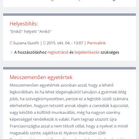
Helyesbítés:
"Enikő" helyett "Anikó"
Suzana Guoth
|
2015. okt. 04. - 13:07
|
Permalink
A hozzászóláshoz
regisztráció
és
bejelentkezés
szükséges
Messzemenően egyetértek
Messzemenően egyetértek azonban azzal, hogy a lehető
legkorábban, és ha lehet idegenajkútól tanuljon a gyermek.Még
jobb, ha szövegkörnyezetben, persze ez a legtöbb szülő számára
elérhetetlen. Nagyon tetszett annak idején a cserediák kapcsolat,
vagy később a külföldi munkavállás, még ha nagyon szerény
képességgel rendelkezik is valaki. Fiam tegnap utazott újra
Franciaországba azzal a nem titkolt céllal, hogy a nyelvet is minél
magasabb szinte, sajátítsa el. Nyáron Biaritzban (Dél-