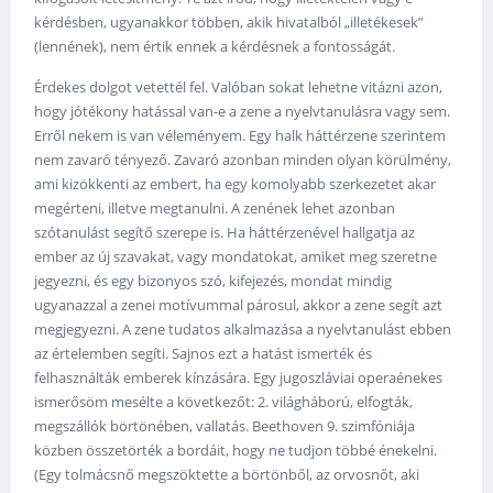
kérdésben, ugyanakkor többen, akik hivatalból „illetékesek”
(lennének), nem értik ennek a kérdésnek a fontosságát.
Érdekes dolgot vetettél fel. Valóban sokat lehetne vitázni azon,
hogy jótékony hatással van-e a zene a nyelvtanulásra vagy sem.
Erről nekem is van véleményem. Egy halk háttérzene szerintem
nem zavaró tényező. Zavaró azonban minden olyan körülmény,
ami kizökkenti az embert, ha egy komolyabb szerkezetet akar
megérteni, illetve megtanulni. A zenének lehet azonban
szótanulást segítő szerepe is. Ha háttérzenével hallgatja az
ember az új szavakat, vagy mondatokat, amiket meg szeretne
jegyezni, és egy bizonyos szó, kifejezés, mondat mindig
ugyanazzal a zenei motívummal párosul, akkor a zene segít azt
megjegyezni. A zene tudatos alkalmazása a nyelvtanulást ebben
az értelemben segíti. Sajnos ezt a hatást ismerték és
felhasználták emberek kínzására. Egy jugoszláviai operaénekes
ismerősöm mesélte a következőt: 2. világháború, elfogták,
megszállók börtönében, vallatás. Beethoven 9. szimfóniája
közben összetörték a bordáit, hogy ne tudjon többé énekelni.
(Egy tolmácsnő megszöktette a börtönből, az orvosnőt, aki