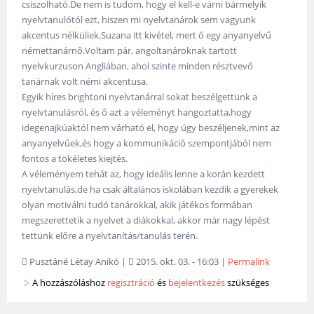
csiszolható.De nem is tudom, hogy el kell-e várni bármelyik
nyelvtanulótól ezt, hiszen mi nyelvtanárok sem vagyunk
akcentus nélküliek.Suzana itt kivétel, mert ő egy anyanyelvű
némettanárnő.Voltam pár, angoltanároknak tartott
nyelvkurzuson Angliában, ahol szinte minden résztvevő
tanárnak volt némi akcentusa.
Egyik híres brightoni nyelvtanárral sokat beszélgettünk a
nyelvtanulásról, és ő azt a véleményt hangoztatta,hogy
idegenajkúaktól nem várható el, hogy úgy beszéljenek,mint az
anyanyelvűek,és hogy a kommunikáció szempontjából nem
fontos a tökéletes kiejtés.
A véleményem tehát az, hogy ideális lenne a korán kezdett
nyelvtanulás,de ha csak általános iskolában kezdik a gyerekek
olyan motiválni tudó tanárokkal, akik játékos formában
megszerettetik a nyelvet a diákokkal, akkor már nagy lépést
tettünk előre a nyelvtanítás/tanulás terén.
Pusztáné Létay Anikó
|
2015. okt. 03. - 16:03
|
Permalink
A hozzászóláshoz
regisztráció
és
bejelentkezés
szükséges