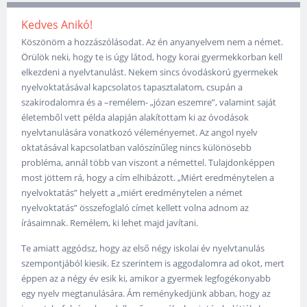
Kedves Anikó!
Köszönöm a hozzászólásodat. Az én anyanyelvem nem a német.
Örülök neki, hogy te is úgy látod, hogy korai gyermekkorban kell
elkezdeni a nyelvtanulást. Nekem sincs óvodáskorú gyermekek
nyelvoktatásával kapcsolatos tapasztalatom, csupán a
szakirodalomra és a –remélem- „józan eszemre”, valamint saját
életemből vett példa alapján alakítottam ki az óvodások
nyelvtanulására vonatkozó véleményemet. Az angol nyelv
oktatásával kapcsolatban valószínűleg nincs különösebb
probléma, annál több van viszont a némettel. Tulajdonképpen
most jöttem rá, hogy a cím elhibázott. „Miért eredménytelen a
nyelvoktatás” helyett a „miért eredménytelen a német
nyelvoktatás” összefoglaló címet kellett volna adnom az
írásaimnak. Remélem, ki lehet majd javítani.
Te amiatt aggódsz, hogy az első négy iskolai év nyelvtanulás
szempontjából kiesik. Ez szerintem is aggodalomra ad okot, mert
éppen az a négy év esik ki, amikor a gyermek legfogékonyabb
egy nyelv megtanulására. Ám reménykedjünk abban, hogy az