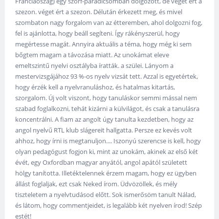
Franciaoszág) egy szörf-paradicsomban dolgozott, de véget ért a
szezon. véget ért a szezon. Délután érkezett meg, és mivel
szombaton nagy forgalom van az étteremben, ahol dolgozni fog,
fel is ajánlotta, hogy beáll segíteni. Így rákényszerül, hogy
megértesse magát. Annyira aktuális a téma, hogy még ki sem
bőgtem magam a távozása miatt. Az unokámat eleve
emeltszintű nyelvi osztályba íratták. a szülei. Lányom a
mestervizsgájához 93 %-os nyelv vizsát tett. Azzal is egyetértek,
hogy érzék kell a nyelvranuláshoz, és hatalmas kitartás,
szorgalom. Új volt viszont, hogy tanuláskor semmi mással nem
szabad foglalkozni, tehát kizárni a külvilágot, és csak a tanulásra
koncentrálni. A fiam az angolt úgy tanulta kezdetben, hogy az
angol nyelvű RTL klub slágereit hallgatta. Persze ez kevés volt
ahhoz, hogy írni is megtanuljon.... Iszonyú szerencse is kell, hogy
olyan pedagógust fogjon ki, mint az unokám, akinek az első két
évét, egy Oxfordban magyar anyától, angol apától született
hölgy tanította. Illetéktelennek érzem magam, hogy ez ügyben
állást foglaljak, ezt csak Neked írom. Üdvözöllek, és mély
tiszteletem a nyelvtudásod előtt. Sok ismerősöm tanult Nálad,
és látom, hogy commentjeidet, is legalább két nyelven írod! Szép
estét!