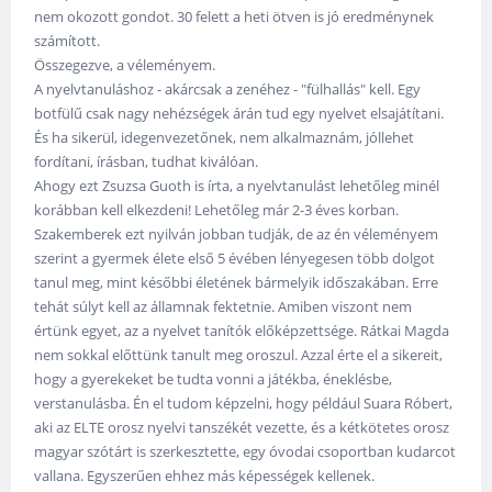
nem okozott gondot. 30 felett a heti ötven is jó eredménynek
számított.
Összegezve, a véleményem.
A nyelvtanuláshoz - akárcsak a zenéhez - "fülhallás" kell. Egy
botfülű csak nagy nehézségek árán tud egy nyelvet elsajátítani.
És ha sikerül, idegenvezetőnek, nem alkalmaznám, jóllehet
fordítani, írásban, tudhat kiválóan.
Ahogy ezt Zsuzsa Guoth is írta, a nyelvtanulást lehetőleg minél
korábban kell elkezdeni! Lehetőleg már 2-3 éves korban.
Szakemberek ezt nyilván jobban tudják, de az én véleményem
szerint a gyermek élete első 5 évében lényegesen több dolgot
tanul meg, mint későbbi életének bármelyik időszakában. Erre
tehát súlyt kell az államnak fektetnie. Amiben viszont nem
értünk egyet, az a nyelvet tanítók előképzettsége. Rátkai Magda
nem sokkal előttünk tanult meg oroszul. Azzal érte el a sikereit,
hogy a gyerekeket be tudta vonni a játékba, éneklésbe,
verstanulásba. Én el tudom képzelni, hogy például Suara Róbert,
aki az ELTE orosz nyelvi tanszékét vezette, és a kétkötetes orosz
magyar szótárt is szerkesztette, egy óvodai csoportban kudarcot
vallana. Egyszerűen ehhez más képességek kellenek.