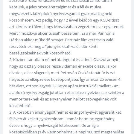
abszolúte rossz rendszerben és hozzáállással tanító tanárt
kaptunk, a jeles orosz érettségimet és a fél év múlva
megszerzett, középfokú nyelvvizsgámat gyakorlatilag neki
köszönhetem. Azt pedig, hogy 12 évvel később egy KGB-s tiszt
azt kérdezte tőlem, hogy Moszkvában végeztem-e az egyetemet.
Mert "moszkvai akcentussal" beszéltem. Ez a mai, Pannónia
Házban akkor működő szovjet Tisztiház filmvetítésein való
részvételnek, meg a "pionyírokkal" való, időnkénti
beszélgetéseknek volt köszönhető.
2. Közben tanultam németül, angolul és latinul. Olaszul annyit,
hogy az osztály olaszos része vidáman énekelte olaszul a kor
divatos, olasz slágereit, mert Petrován Oszkár tanár úr is ezt
helyezte az elképzelése középpontjába. Így amikor 25 évesen 4
hét alatt, otthon egyedül - illetve apám instrukciói mellett - az
alapfokú nyelvvizsgáig jutottam el az olasz nyelvben, az szintén a
memoritereknek és az anyanyelven hallott szövegeknek volt
köszönhető.
3. A korábban elhanyagolt német és angol nyelvet egyaránt két
féléven át kellett gyakorolnom - immár harminc-egynéhány
évesen, hogy a nyelvvizsgát letehessem. De amíg a
középiskolában (1 év Pannonhalma!) a napi 100 szó megtanulása