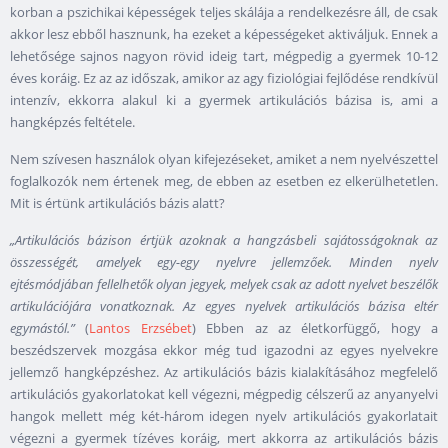
korban a pszichikai képességek teljes skálája a rendelkezésre áll, de csak
akkor lesz ebből hasznunk, ha ezeket a képességeket aktiváljuk. Ennek a
lehetősége sajnos nagyon rövid ideig tart, mégpedig a gyermek 10-12
éves koráig. Ez az az időszak, amikor az agy fiziológiai fejlődése rendkívül
intenzív, ekkorra alakul ki a gyermek artikulációs bázisa is, ami a
hangképzés feltétele.
Nem szívesen használok olyan kifejezéseket, amiket a nem nyelvészettel
foglalkozók nem értenek meg, de ebben az esetben ez elkerülhetetlen.
Mit is értünk artikulációs bázis alatt?
„Artikulációs bázison értjük azoknak a hangzásbeli sajátosságoknak az
összességét, amelyek egy-egy nyelvre jellemzőek. Minden nyelv
ejtésmódjában fellelhetők olyan jegyek, melyek csak az adott nyelvet beszélők
artikulációjára vonatkoznak. Az egyes nyelvek artikulációs bázisa eltér
egymástól.”
(
Lantos Erzsébet
) Ebben az az életkorfüggő, hogy a
beszédszervek mozgása ekkor még tud igazodni az egyes nyelvekre
jellemző hangképzéshez. Az artikulációs bázis kialakításához megfelelő
artikulációs gyakorlatokat kell végezni, mégpedig célszerű az anyanyelvi
hangok mellett még két-három idegen nyelv artikulációs gyakorlatait
végezni a gyermek tízéves koráig, mert akkorra az artikulációs bázis