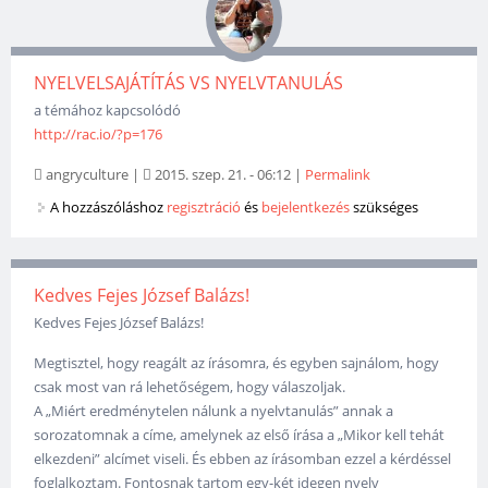
NYELVELSAJÁTÍTÁS VS NYELVTANULÁS
a témához kapcsolódó
http://rac.io/?p=176
angryculture
|
2015. szep. 21. - 06:12
|
Permalink
A hozzászóláshoz
regisztráció
és
bejelentkezés
szükséges
Kedves Fejes József Balázs!
Kedves Fejes József Balázs!
Megtisztel, hogy reagált az írásomra, és egyben sajnálom, hogy
csak most van rá lehetőségem, hogy válaszoljak.
A „Miért eredménytelen nálunk a nyelvtanulás” annak a
sorozatomnak a címe, amelynek az első írása a „Mikor kell tehát
elkezdeni” alcímet viseli. És ebben az írásomban ezzel a kérdéssel
foglalkoztam. Fontosnak tartom egy-két idegen nyelv