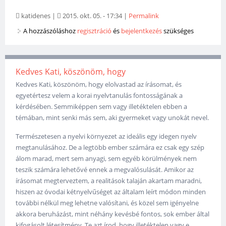
katidenes
|
2015. okt. 05. - 17:34
|
Permalink
A hozzászóláshoz
regisztráció
és
bejelentkezés
szükséges
Kedves Kati, köszönöm, hogy
Kedves Kati, köszönöm, hogy elolvastad az írásomat, és
egyetértesz velem a korai nyelvtanulás fontosságának a
kérdésében. Semmiképpen sem vagy illetéktelen ebben a
témában, mint senki más sem, aki gyermeket vagy unokát nevel.
Természetesen a nyelvi környezet az ideális egy idegen nyelv
megtanulásához. De a legtöbb ember számára ez csak egy szép
álom marad, mert sem anyagi, sem egyéb körülmények nem
teszik számára lehetővé ennek a megvalósulását. Amikor az
írásomat megterveztem, a realitások talaján akartam maradni,
hiszen az óvodai kétnyelvűséget az általam leírt módon minden
további nélkül meg lehetne valósítani, és közel sem igényelne
akkora beruházást, mint néhány kevésbé fontos, sok ember által
kifogásolt létesítmény. Te azt írod, hogy illetéktelen vagy e