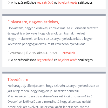
A hozzászóláshoz
regisztráció
és
bejelentkezés
szükséges
Elolvastam, nagyon érdekes,
Elolvastam, nagyon érdekes, korrekt írás. Az különösen tetszett,
és egyet is értek vele, hogy olyanok tanítsanak nyelvet
kisgyermekeknek, akiknek az az anyanyelvük. Inkább legyen
kevesebb pedagógiai érzék, mint kevesebb nyelvtudás.
Zsuzsa63
|
2015. okt. 03. - 18:21
|
Permalink
A hozzászóláshoz
regisztráció
és
bejelentkezés
szükséges
Tévedésem
Ne haragudj, elfelejtettem, hogy szlovén az anyanyelved.Csak az
járt a fejemben, hogy nagyon jól beszélsz németül.
Más: Az akcentusra visszatérve.Van két kicsi unokám,(4 és 6
évesek) akikről valóban elmondható,hogy akcentus nélkül
beszélnek két nyelvet. De ez csak azért lehetséges, mert a