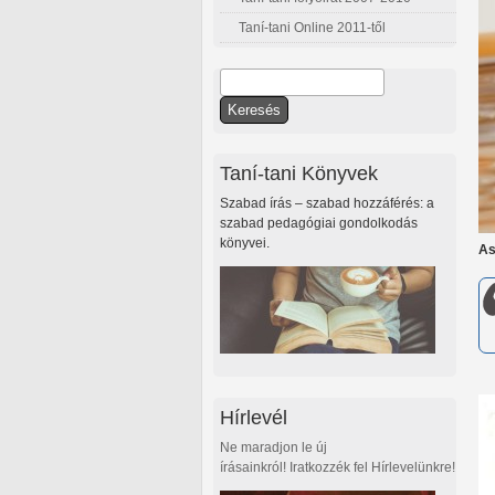
Taní-tani Online 2011-től
Keresés
Keresés űrlap
Taní-tani Könyvek
Szabad írás – szabad hozzáférés: a
szabad pedagógiai gondolkodás
könyvei.
As
Hírlevél
Ne maradjon le új
írásainkról! Iratkozzék fel Hírlevelünkre!