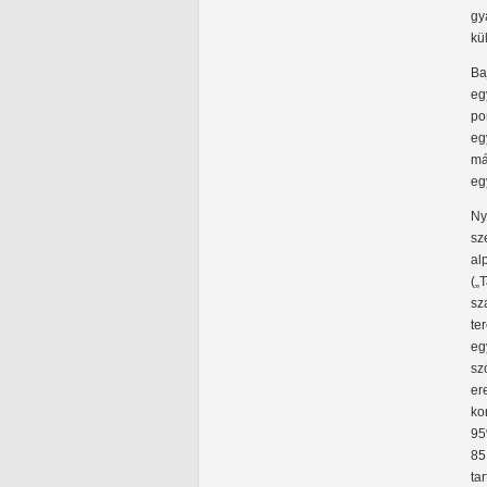
gy
kü
Ba
eg
po
eg
má
eg
Ny
sz
al
(„
sz
te
eg
sz
er
ko
95
85
ta