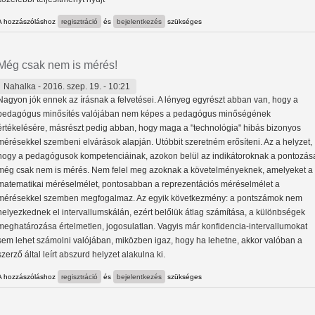
A hozzászóláshoz
regisztráció
és
bejelentkezés
szükséges
Még csak nem is mérés!
Nahalka
- 2016. szep. 19. - 10:21
Nagyon jók ennek az írásnak a felvetései. A lényeg egyrészt abban van, hogy a
pedagógus minősítés valójában nem képes a pedagógus minőségének
értékelésére, másrészt pedig abban, hogy maga a "technológia" hibás bizonyos
mérésekkel szembeni elvárások alapján. Utóbbit szeretném erősíteni. Az a helyzet,
hogy a pedagógusok kompetenciáinak, azokon belül az indikátoroknak a pontozás
még csak nem is mérés. Nem felel meg azoknak a követelményeknek, amelyeket a
matematikai méréselmélet, pontosabban a reprezentációs méréselmélet a
mérésekkel szemben megfogalmaz. Az egyik következmény: a pontszámok nem
helyezkednek el intervallumskálán, ezért belőlük átlag számítása, a különbségek
meghatározása értelmetlen, jogosulatlan. Vagyis már konfidencia-intervallumokat
sem lehet számolni valójában, miközben igaz, hogy ha lehetne, akkor valóban a
szerző által leírt abszurd helyzet alakulna ki.
A hozzászóláshoz
regisztráció
és
bejelentkezés
szükséges