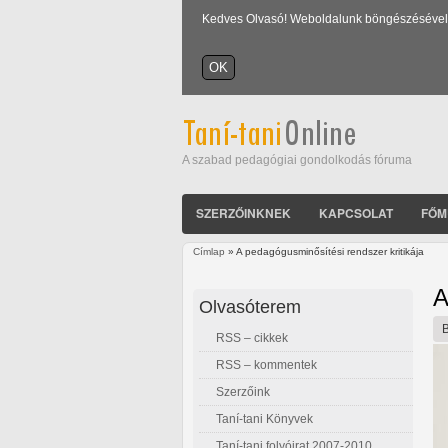
Kedves Olvasó! Weboldalunk böngészésével Ön
A szabad pedagógiai gondolkodás fóruma
SZERZŐINKNEK
KAPCSOLAT
FŐM
Címlap
» A pedagógusminősítési rendszer kritikája
Jelenlegi hely
A
Olvasóterem
RSS – cikkek
RSS – kommentek
Szerzőink
Taní-tani Könyvek
Taní-tani folyóirat 2007-2010