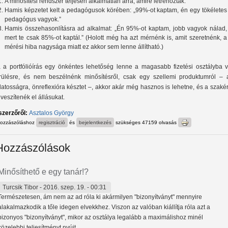
A minősítési rendszer teljesen alkalmatlan arra, amire létrehozták.
Hamis képzetet kelt a pedagógusok körében: „99%-ot kaptam, én egy tökéletes
pedagógus vagyok.”
Hamis összehasonlításra ad alkalmat: „Én 95%-ot kaptam, jobb vagyok nálad,
mert te csak 85%-ot kaptál.” (Holott még ha azt mérnénk is, amit szeretnénk, a
mérési hiba nagysága miatt ez akkor sem lenne állítható.)
 a portfólióírás egy önkéntes lehetőség lenne a magasabb fizetési osztályba v
rülésre, és nem beszélnénk minősítésről, csak egy szellemi produktumról ‒ 
datosságra, önreflexióra késztet ‒, akkor akár még hasznos is lehetne, és a szaké
 veszítenék el állásukat.
szerzőről:
Asztalos György
hozzászóláshoz
regisztráció
és
bejelentkezés
szükséges
47159 olvasás
Hozzászólások
Minősíthető e egy tanár!?
Turcsik Tibor
- 2016. szep. 19. - 00:31
Természetesen, ám nem az ad róla ki akármilyen "bizonyítványt" mennyire
alakalmazkodik a tőle idegen elvekkhez. Viszon az valóban kiállítja róla azt a
bizonyos "bizonyítványt", mikor az osztálya legalább a maximálishoz minél
közelebbi teljesítményt nyújt