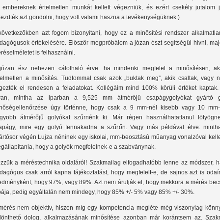
 embereknek értelmetlen munkát kellett végezniük, és ezért csekély jutalom já
kezdték azt gondolni, hogy volt valami haszna a tevékenységüknek.)
következőkben azt fogom bizonyítani, hogy ez a minősítési rendszer alkalmatla
dagógusok értékelésére. Először megpróbálom a józan észt segítségül hívni, maj
réselméletet is felhasználni.
józan ész nehezen cáfolható érve: ha mindenki megfelel a minősítésen, ak
telmetlen a minősítés. Tudtommal csak azok „buktak meg”, akik csaltak, vagy 
gezték el rendesen a feladatokat. Kollégáim mind 100% körüli értéket kaptak.
yan, mintha az iparban a 9,525 mm átmérőjű csapágygolyókat gyártó 
nőségellenőrzése úgy történne, hogy csak a 9 mm-nél kisebb vagy 10 mm-
gyobb átmérőjű golyókat szűrnénk ki. Már régen használhatatlanul lötyögn
apágy, mire egy golyó fennakadna a szűrőn. Vagy más példával élve: minth
ártósor végén Lujza néninek egy iskolai, mm-beosztású műanyag vonalzóval kell
gállapítania, hogy a golyók megfelelnek-e a szabványnak.
zzük a méréstechnika oldaláról! Szakmailag elfogadhatóbb lenne az módszer, h
dagógus csak arról kapna tájékoztatást, hogy megfelelt-e, de sajnos azt is odaí
edményként, hogy 97%, vagy 89%. Azt nem árulják el, hogy mekkora a mérés becs
bája, pedig egyáltalán nem mindegy, hogy 85% +/- 5% vagy 85% +/- 30%.
mérés nem objektív, hiszen míg egy kompetencia megléte még viszonylag könn
dönthető dolog, alkalmazásának minősítése azonban már korántsem az. Szak