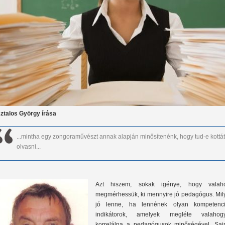
ztalos György írása
...mintha egy zongoraművészt annak alapján minősítenénk, hogy tud-e kottát
olvasni...
Azt hiszem, sokak igénye, hogy valah
megmérhessük, ki mennyire jó pedagógus. Mil
jó lenne, ha lennének olyan kompetenci
indikátorok, amelyek megléte valahog
korrelálna a pedagógusok minőségével. Saj