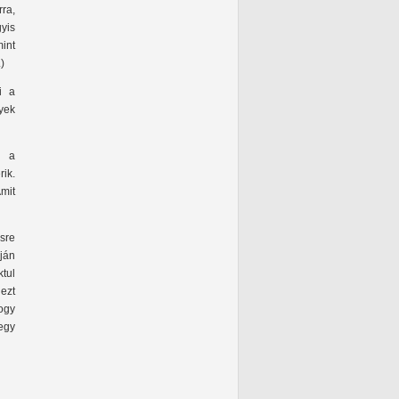
ra,
yis
mint
)
i a
yek
n a
ik.
Amit
sre
pján
tul
ezt
ogy
 egy