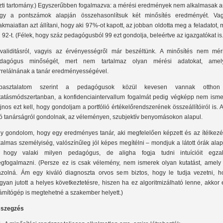
zti tartomány.) Egyszerűbben fogalmazva: a mérési eredmények nem alkalmasak ar
gy a pontszámok alapján összehasonlítsuk két minősítés eredményét. Vag
akmaiatlan azt állítani, hogy aki 97%-ot kapott, az jobban oldotta meg a feladatot, 
i 92-t. (Félek, hogy száz pedagógusból 99 ezt gondolja, beleértve az igazgatókat is.
validitásról, vagyis az érvényességről már beszéltünk. A minősítés nem mér
dagógus minőségét, mert nem tartalmaz olyan mérési adatokat, amel
rrelálnának a tanár eredményességével.
pasztalatom szerint a pedagógusok közül kevesen vannak ottho
tatásmódszertanban, a konfidenciaintervallum fogalmát pedig végképp nem ismer
jnos ezt kell, hogy gondoljam a portfólió értékelőrendszerének összeállítóiról is. 
jó tanárságról gondolnak, az véleményen, szubjektív benyomásokon alapul.
y gondolom, hogy egy eredményes tanár, aki megfelelően képzett és az ítélkezé
kalmas személyiség, valószínűleg jól képes megítélni ‒ mondjuk a látott órák ala
 hogy valaki milyen pedagógus, de aligha fogja tudni intuícióit egzak
gfogalmazni. (Persze ez is csak vélemény, nem ismerek olyan kutatást, amely 
azolná. Ám egy kiváló diagnoszta orvos sem biztos, hogy le tudja vezetni, h
gyan jutott a helyes következtetésre, hiszen ha ez algoritmizálható lenne, akkor
ámítógép is megtehetné a szakember helyett.)
szegzés