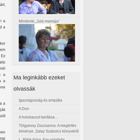
rt,
n a
Mindenki „Jula mamája”
d a
kor
nem
 Ez
gép
nél
e a
Ma leginkább ezeket
a a
ene
olvassák
Igazságosság és empátia
a a
A Don
rják
ült
A holokauszt tanítása…
Tölgyessy Zsuzsanna: A megértés
élménye. Zalay Szabolcs könyvéről
yen
mai
L. Ritók Nóra: Egy másfajta