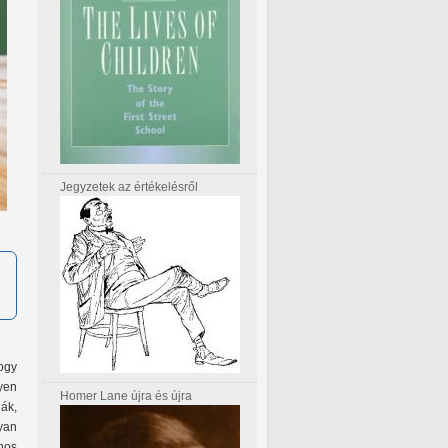
Jegyzetek az értékelésről
ogy
yen
Homer Lane újra és újra
ák,
yan
nos