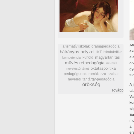
Am
alternatív iskolák
drámapedagógia
hátrányos helyzet
ak
IKT
iskolakritika
al
külföld
magyartanítás
kompetencia
művészetpedagógia
ol
nevelés
oktatáspolitika
neveléstörténet
gy
pedagógusok
romák
szabad
SNI
tu
nevelés
tantárgy-pedagógia
örökség
A 
Tovább
ta
Va
ko
te
Eg
mó
a 
er