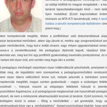
az eddigi külföldi és magyar vizsgálatok ‒ a k
tanárok tapasztalatlanságán kívül ‒ nem talál
ilyen mutatókat. (Ezzel kapcsolatban érde
elolvasni az MTA-KTI tanulmányát, mely
A taná
hatása a tanulói kompetenciák fejlődésére
cím
jelent meg.)
ikor kompetenciák megléte, illetve a portfólióban való dokumentálásuk alap
arjuk tanárainkat minősíteni, akkor úgy járunk el, mintha egy zongoraművészt an
apján minősítenénk, hogy tud-e kottát olvasni, vagy milyen ujjgyakorlatokat ismer
vassa-e a zenekritikusokat. Aki pedagógus diplomát kapott, ráadásul több
akorlata van, meg tud írni egy portfóliót gyakorlatilag maximális pontszámmal, és
d tartani két olyan órát, ami szintén meg fogja ütni a szintet.
jó pedagógus minőségét valamilyen olyan háttérváltozók jelezhetnék, amelyeket 
láltak meg, de legalábbis nem szerepelnek a pedagógusminősítési rendszerb
lami olyan látens váltózókról lenne szó, melyek jeleznék a mérésben szere
mpetenciák meglétét, magas szinten gyakorlását ‒ vagyis a szükséges feltéte
ljesülését ‒, hiányuk viszont az elégséges feltételek hiányát is jelente
yszerűbben fogalmazva: a jó pedagógusok megtanulnak sok használható pedagóg
dszert, de nem a módszerek alkalmazásától lesznek jó tanárok. Ezért szomorú, h
kollégáim közül is sokan ‒ főleg a minősítettek ‒ azt gondolják, hogy a
edményeiknek köze van a „minőségükhöz”. (Ismert pszichológiai kísérlet, hogy am