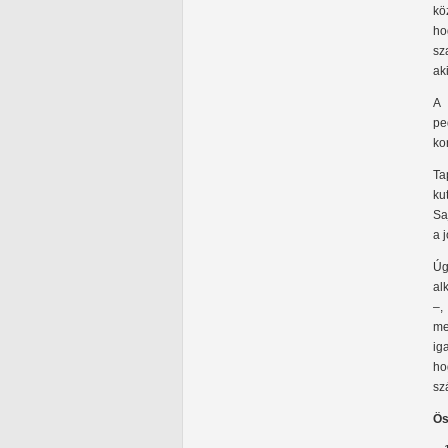
kö
ho
sz
ak
A 
pe
ko
Ta
ku
Sa
a 
Úg
al
‒,
me
ig
ho
sz
Ös