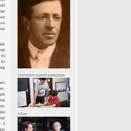
ezdő
tak
mes
rok
mel
ján
nak
, és
 év
 meg
Személyre szabott pedagógia
nem
en.
plő
lek
né.
iai
A Don
ogy
z ő
ikor