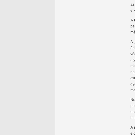
az
el
A 
pe
mé
A 
ér
vé
ol
mi
na
cs
gy
me
Né
pe
er
hi
A 
el