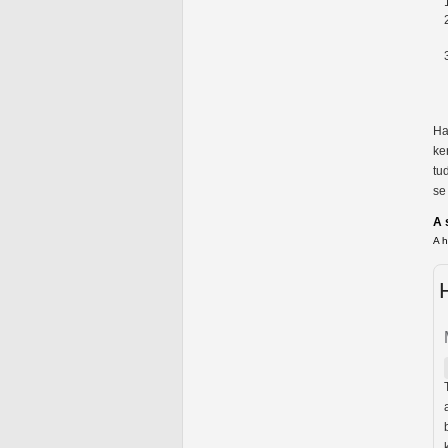
Ha
ke
tu
se
A 
A 