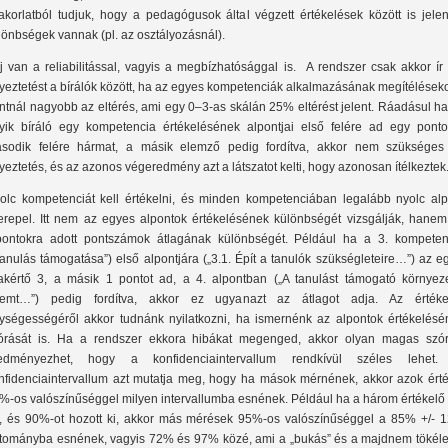
akorlatból tudjuk, hogy a pedagógusok által végzett értékelések között is jelen
lönbségek vannak (pl. az osztályozásnál).
j van a reliabilitással, vagyis a megbízhatósággal is. A rendszer csak akkor ír
yeztetést a bírálók között, ha az egyes kompetenciák alkalmazásának megítélések
ntnál nagyobb az eltérés, ami egy 0‒3-as skálán 25% eltérést jelent. Ráadásul h
yik bíráló egy kompetencia értékelésének alpontjai első felére ad egy ponto
sodik felére hármat, a másik elemző pedig fordítva, akkor nem szükséges
yeztetés, és az azonos végeredmény azt a látszatot kelti, hogy azonosan ítélkeztek
olc kompetenciát kell értékelni, és minden kompetenciában legalább nyolc alp
erepel. Itt nem az egyes alpontok értékelésének különbségét vizsgálják, hanem
pontokra adott pontszámok átlagának különbségét. Például ha a 3. kompeten
Tanulás támogatása”) első alpontjára („3.1. Épít a tanulók szükségleteire…”) az e
akértő 3, a másik 1 pontot ad, a 4. alpontban („A tanulást támogató környeze
remt…”) pedig fordítva, akkor ez ugyanazt az átlagot adja. Az értéke
ységességéről akkor tudnánk nyilatkozni, ha ismernénk az alpontok értékelésé
órását is. Ha a rendszer ekkora hibákat megenged, akkor olyan magas szór
edményezhet, hogy a konfidenciaintervallum rendkívül széles lehet.
nfidenciaintervallum azt mutatja meg, hogy ha mások mérnének, akkor azok érté
%-os valószínűséggel milyen intervallumba esnének. Például ha a három értékelő 
, és 90%-ot hozott ki, akkor más mérések 95%-os valószínűséggel a 85% +/- 
rtományba esnének, vagyis 72% és 97% közé, ami a „bukás” és a majdnem tökéle