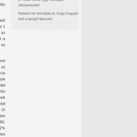
tős
iskolamodell
Nekem ne mondják el, hogy hogyan
kell a tangót táncolni
 elő
or 1
a az
t a
 az
.
ont
 az
cia
gyik
tet
lés
nek
ást
 (A
kei
80,
12%
tes