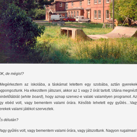
OK, de mégis!?
Megérkeztem az iskolába, a táskámat letettem egy szobába, aztán gyerekek
ngpongoztunk. Ha elkezdtem játszani, akkor az 1 vagy 2 órát tartott. Utána megné
hirdetőtáblát (
white board
), hogy aznap szervez-e valaki valamilyen programot. A
gy ebéd volt, vagy bementem valami órára. Később lehetett egy gyűlés…Vag
erekek valami játékot szerveztek.
És délután?
Vagy gyűlés volt, vagy bementem valami órára, vagy játszottunk. Nagyon rugalmas!