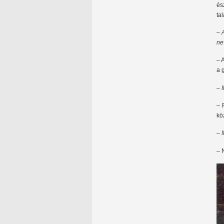
és
ta
–
A
ne
– 
a 
– 
– 
kö
– 
– 