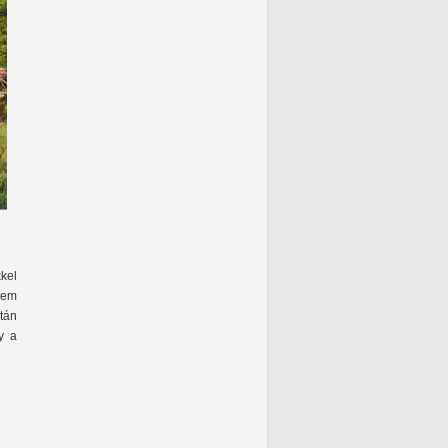
kel
ztem
ztán
y a