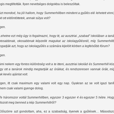
gis megtiltották. Ilyen nevetséges dolgokba is beleszóltak.
Azt mondod, ha jól hallom, hogy Summerhillben mindent a gyűlés elé lehetett vinni
it ott eldöntöttetek, annak súlya volt?
Igen.
Lehetne ezt még úgy is fogalmazni, hogy itt, az ausztriai „szabad” iskolában a tan
ntosabbnak, okosabbnak képzelik magukat az iskolagyűlésnél, míg Summerhill
fogadják azt, hogy az iskolagyűlés a számára kijelölt körben a legfelsőbb fórum?
Igen.
Ami nekem egy fontos különbség volt a te itteni, ausztriai iskolád és Summerhill köz
gy ott a tanárok mindig megtartják az óráikat, és rendszeresen vannak órák, míg
ak kevés ajánlat volt.
Igen, itt csak maximum egy valami volt egy nap. Gyakran az se volt igazi tanít
nem csak valami gyenge dolog.
Te háromszor voltál Summerhillben, egyszer 3 egyszer 4 és egyszer 5 hétre. Hog
ltozott meg benned a kép Summerhillről?
Előszörre azt gondoltam, aha, ez a szabadság, ilyenek a gyűlések… Másodszo