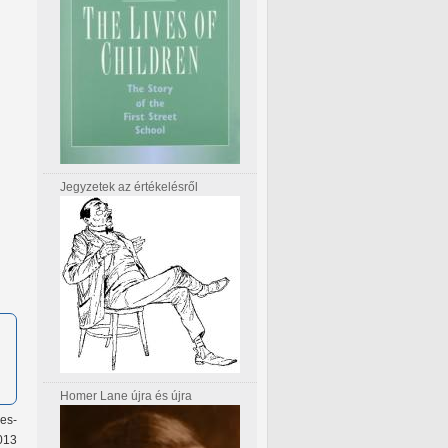
Jegyzetek az értékelésről
Homer Lane újra és újra
res-
013