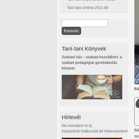
Taní-tani Online 2011-től
Keresés
Keresés űrlap
Taní-tani Könyvek
Szabad írás – szabad hozzáférés: a
szabad pedagógiai gondolkodás
könyvei.
Fó
Hírlevél
Ne maradjon le új
Ré
írásainkról! Iratkozzék fel Hírlevelünkre!
hí