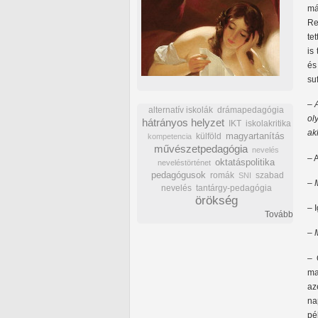
má
Re
te
is
és
suf
–
alternatív iskolák
drámapedagógia
ol
hátrányos helyzet
IKT
iskolakritika
ak
külföld
magyartanítás
kompetencia
művészetpedagógia
nevelés
– 
oktatáspolitika
neveléstörténet
pedagógusok
romák
szabad
SNI
–
nevelés
tantárgy-pedagógia
örökség
– 
Tovább
– 
– 
ma
az
na
pé