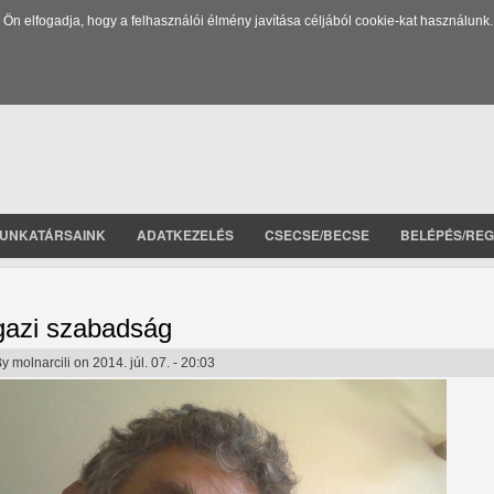
 elfogadja, hogy a felhasználói élmény javítása céljából cookie-kat használunk.
UNKATÁRSAINK
ADATKEZELÉS
CSECSE/BECSE
BELÉPÉS/REG
gazi szabadság
By
molnarcili
on 2014. júl. 07. - 20:03