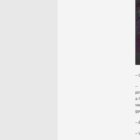
– 
– 
pi
a 
va
gy
– 
– 