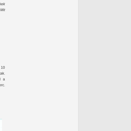
kek
Mit
 10
tak.
l a
erc.