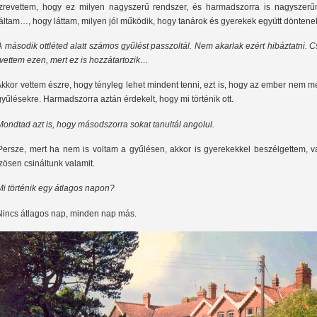
zrevettem, hogy ez milyen nagyszerű rendszer, és harmadszorra is nagyszerű
láltam…, hogy láttam, milyen jól működik, hogy tanárok és gyerekek együtt döntene
 második ottléted alatt számos gyűlést passzoltál. Nem akarlak ezért hibáztatni. 
vettem ezen, mert ez is hozzátartozik…
Akkor vettem észre, hogy tényleg lehet mindent tenni, ezt is, hogy az ember nem 
gyűlésekre. Harmadszorra aztán érdekelt, hogy mi történik ott.
Mondtad azt is, hogy másodszorra sokat tanultál angolul.
Persze, mert ha nem is voltam a gyűlésen, akkor is gyerekekkel beszélgettem, v
zösen csináltunk valamit.
Mi történik egy átlagos napon?
Nincs átlagos nap, minden nap más.