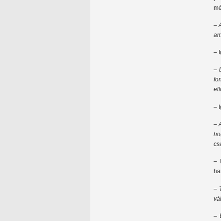
mé
– 
am
– 
– 
fo
el
– 
– 
ho
cs
– 
ha
– 
vá
– 