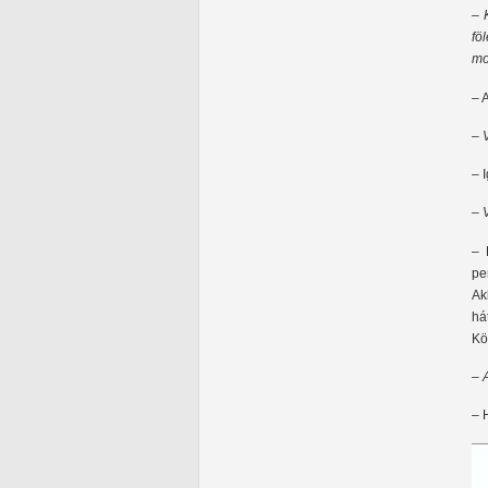
– 
fö
mo
– 
– 
– 
– 
– 
pe
Ak
há
Kö
– 
– 