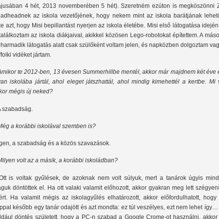
jusában 4 hét, 2013 novemberében 5 hét). Szeretném ezúton is megköszönni 
adheadnek az iskola vezetőjének, hogy nekem mint az iskola barátjának lehet
tte azt, hogy Misi bepillantást nyerjen az iskola életébe. Misi első látogatása idejé
 találkoztam az iskola diákjaival, akikkel közösen Lego-robotokat építettem. A más
 harmadik látogatás alatt csak szülőként voltam jelen, és napközben dolgoztam va
folki vidéket jártam.
Amikor te 2012-ben, 13 évesen Summerhillbe mentél, akkor már majdnem két éve 
yan iskolába jártál, ahol eleget játszhattál, ahol mindig kimehettél a kertbe. Mi 
kor mégis új neked?
A szabadság.
Még a korábbi iskolával szemben is?
Igen, a szabadság és a közös szavazások.
Milyen volt az a másik, a korábbi iskoládban?
Ott is voltak gyűlések, de azoknak nem volt súlyuk, mert a tanárok úgyis mind
guk döntöttek el. Ha ott valaki valamit előhozott, akkor gyakran meg lett szégyen
ért. Ha valamit mégis az iskolagyűlés elhatározott, akkor előfordulhatott, hogy
ppal később egy tanár odajött és azt mondta: ez túl veszélyes, ezt nem lehet így
ldául döntés született, hogy a PC-n szabad a Google Crome-ot használni, akkor 