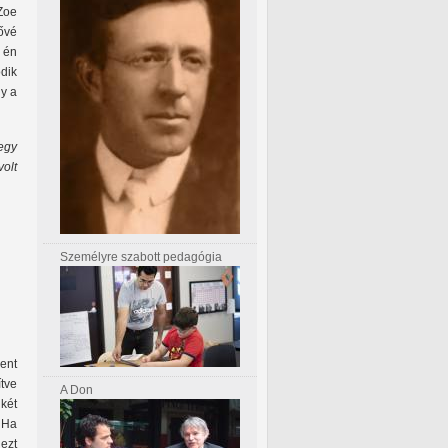
Zoe
ővé
n én
odik
gy a
egy
volt
Személyre szabott pedagógia
ent
ítve
A Don
 két
… Ha
ezt