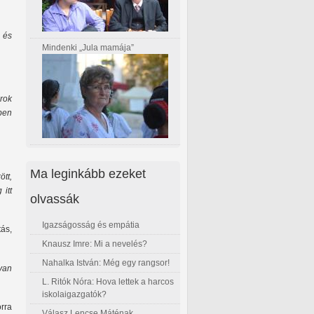
, és
Mindenki „Jula mamája”
árok
ben
Ma leginkább ezeket
ött,
 itt
olvassák
Igazságosság és empátia
ás,
Knausz Imre: Mi a nevelés?
Nahalka István: Még egy rangsor!
yan
L. Ritók Nóra: Hova lettek a harcos
iskolaigazgatók?
rra
Válasz Lencse Máténak