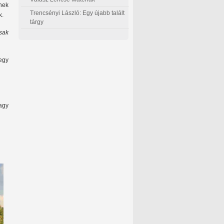
nek
Trencsényi László: Egy újabb talált
k.
tárgy
Csak
megy
agy