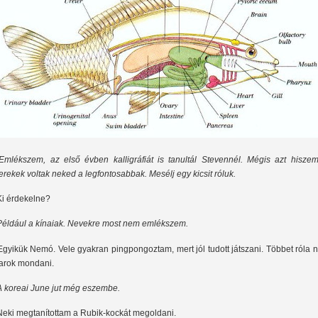
Emlékszem, az első évben kalligráfiát is tanultál Stevennél. Mégis azt hiszem
erekek voltak neked a legfontosabbak. Mesélj egy kicsit róluk.
Ki érdekelne?
Például a kínaiak. Nevekre most nem emlékszem.
Egyikük Nemó. Vele gyakran pingpongoztam, mert jól tudott játszani. Többet róla
arok mondani.
A koreai June jut még eszembe.
Neki megtanítottam a Rubik-kockát megoldani.