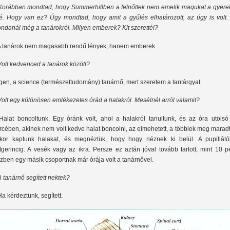
Korábban mondtad, hogy Summerhillben a felnőttek nem emelik magukat a gyere
lé. Hogy van ez? Úgy mondtad, hogy amit a gyűlés elhatározott, az úgy is volt. 
ndanál még a tanárokról. Milyen emberek? Kit szerettél?
A tanárok nem magasabb rendű lények, hanem emberek.
Volt kedvenced a tanárok között?
Igen, a science (természettudomány) tanárnő, mert szeretem a tantárgyat.
Volt egy különösen emlékezetes órád a halakról. Mesélnél arról valamit?
Halat boncoltunk. Egy óránk volt, ahol a halakról tanultunk, és az óra utolsó
rcében, akinek nem volt kedve halat boncolni, az elmehetett, a többiek meg marad
kor kaptunk halakat, és megnéztük, hogy hogy néznek ki belül. A pupillátó
tgerincig. A vesék vagy az ikra. Persze ez aztán jóval tovább tartott, mint 10 p
zben egy másik csoportnak már órája volt a tanárnővel.
A tanárnő segített nektek?
Ha kérdeztünk, segített.