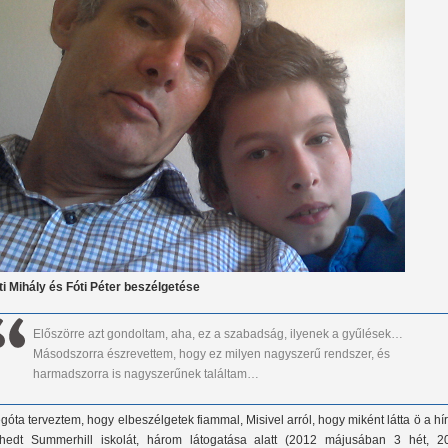
ti Mihály és Fóti Péter beszélgetése
Előszörre azt gondoltam, aha, ez a szabadság, ilyenek a gyűlések…
Másodszorra észrevettem, hogy ez milyen nagyszerű rendszer, és
harmadszorra is nagyszerűnek találtam…
góta terveztem, hogy elbeszélgetek fiammal, Misivel arról, hogy miként látta ö a hí
rhedt Summerhill iskolát, három látogatása alatt (2012 májusában 3 hét, 2