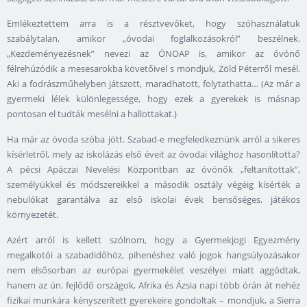
Emlékeztettem arra is a résztvevőket, hogy szóhasználatuk
szabálytalan, amikor „óvodai foglalkozásokról” beszélnek.
„Kezdeményezésnek” nevezi az ÓNOAP is, amikor az óvónő
félrehúzódik a mesesarokba követőivel s mondjuk, Zöld Péterről mesél.
Aki a fodrászműhelyben játszott, maradhatott, folytathatta… (Az már a
gyermeki lélek különlegessége, hogy ezek a gyerekek is másnap
pontosan el tudták mesélni a hallottakat.)
Ha már az óvoda szóba jött. Szabad-e megfeledkeznünk arról a sikeres
kísérletről, mely az iskolázás első éveit az óvodai világhoz hasonlította?
A pécsi Apáczai Nevelési Központban az óvónők „feltanítottak”,
személyükkel és módszereikkel a második osztály végéig kísérték a
nebulókat garantálva az első iskolai évek bensőséges, játékos
környezetét.
Azért arról is kellett szólnom, hogy a Gyermekjogi Egyezmény
megalkotói a szabadidőhöz, pihenéshez való jogok hangsúlyozásakor
nem elsősorban az európai gyermekélet veszélyei miatt aggódtak,
hanem az ún. fejlődő országok, Afrika és Ázsia napi több órán át nehéz
fizikai munkára kényszerített gyerekeire gondoltak – mondjuk, a Sierra