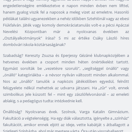
engedetlenségére emlékeztetve e napon minden évben nem lifttel,
hanem gyalog viszik fel a naposok a meleg vizet az emeletre. Hasonló
példákat találni ugyanezekben a nehéz időkben Sztehlónál vagy az ebesi
Fiúkfalván. Játék vagy komoly demokráciatanulás volt-e a pécsi Apáczai
Nevelési Központban már a nyolcvanas években az
„Osztályalkotmányok” írása? S mi az értéke Csáky László híres
dombóvári iskola-köztársaságának?
Szabadság? Kereszty Zsuzsa és Eperjessy Gézáné klubnapközijében a
hetvenes években a csoport minden héten önértékelést tartott.
Egymást sorolták be „vezetésre szoruló”, „segítséggel önálló” vagy
„önálló” kategóriákba – a névsor nyilván változott minden alkalommal.
Nos az „önálló” tanulók a napközis játékidőben egyedül, felnőtt
felügyelete nélkül mehettek az udvarra játszani. Ha „zűr” volt, ennek
szimbolikus jele kúszott fel – mint egy zászlófelvonásnál – az emeleti
ablakig, s a pedagógus tudta: intézkednie kell.
Önállóság? Nyolcvanas évek. Szolnok, Varga Katalin Gimnázium.
Fakultáció a végtelenségig. Ha egy diák választotta, igényelte a „színház”
fakultációt, amikor ennek eljött az ideje, vette kabátját s átballagott a
Szigligeti Színházba, ahol már mestere várta. Óra után visszaballagott.