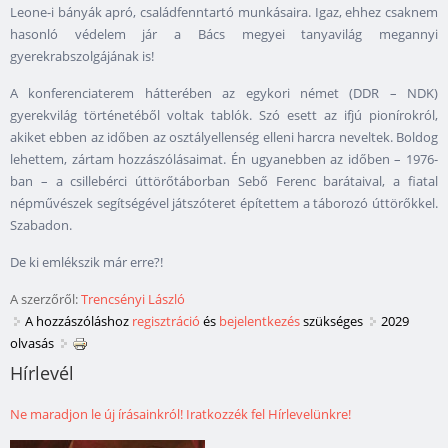
Leone-i bányák apró, családfenntartó munkásaira. Igaz, ehhez csaknem
hasonló védelem jár a Bács megyei tanyavilág megannyi
gyerekrabszolgájának is!
A konferenciaterem hátterében az egykori német (DDR – NDK)
gyerekvilág történetéből voltak tablók. Szó esett az ifjú pionírokról,
akiket ebben az időben az osztályellenség elleni harcra neveltek. Boldog
lehettem, zártam hozzászólásaimat. Én ugyanebben az időben – 1976-
ban – a csillebérci úttörőtáborban Sebő Ferenc barátaival, a fiatal
népművészek segítségével játszóteret építettem a táborozó úttörőkkel.
Szabadon.
De ki emlékszik már erre?!
A szerzőről:
Trencsényi László
A hozzászóláshoz
regisztráció
és
bejelentkezés
szükséges
2029
olvasás
Hírlevél
Ne maradjon le új írásainkról! Iratkozzék fel Hírlevelünkre!