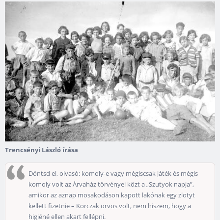
Trencsényi László írása
Döntsd el, olvasó: komoly-e vagy mégiscsak játék és mégis
komoly volt az Árvaház törvényei közt a „Szutyok napja”,
amikor az aznap mosakodáson kapott lakónak egy zlotyt
kellett fizetnie – Korczak orvos volt, nem hiszem, hogy a
higiéné ellen akart fellépni.