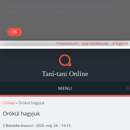
Kedves Olvasó! Weboldalunk böngészésével Ön elfogadja, hogy a
felhasználói élmény javítása céljából cookie-kat használunk.
Köszönjük!
Impresszum
Jogi nyilatkozat
A logóról
Taní-tani Online
MENU
Jelenlegi hely
Címlap
» Örökül hagyjuk
Örökül hagyjuk
Beküldte
knauszi
- 2026. máj. 26. - 16:13