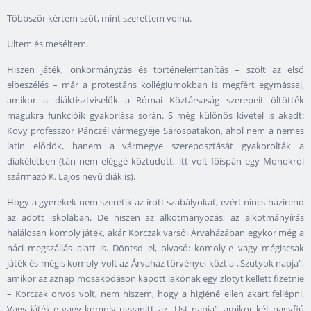
Többször kértem szót, mint szerettem volna.
Ültem és meséltem.
Hiszen játék, önkormányzás és történelemtanítás – szólt az első
elbeszélés – már a protestáns kollégiumokban is megfért egymással,
amikor a diáktisztviselők a Római Köztársaság szerepeit öltötték
magukra funkcióik gyakorlása során. S még különös kivétel is akadt:
Kövy professzor Pánczél vármegyéje Sárospatakon, ahol nem a nemes
latin elődök, hanem a vármegye szereposztását gyakorolták a
diákéletben (tán nem eléggé köztudott, itt volt főispán egy Monokról
származó K. Lajos nevű diák is).
Hogy a gyerekek nem szeretik az írott szabályokat, ezért nincs házirend
az adott iskolában. De hiszen az alkotmányozás, az alkotmányírás
halálosan komoly játék, akár Korczak varsói Árvaházában egykor még a
náci megszállás alatt is. Döntsd el, olvasó: komoly-e vagy mégiscsak
játék és mégis komoly volt az Árvaház törvényei közt a „Szutyok napja”,
amikor az aznap mosakodáson kapott lakónak egy zlotyt kellett fizetnie
– Korczak orvos volt, nem hiszem, hogy a higiéné ellen akart fellépni.
Vagy játék-e vagy komoly ugyanitt az „Üst napja”, amikor két nagyfiú