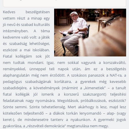
Kedves beszélgetésen
vettem részt a minap egy
jó nevű és szabad kulturális
intézményben. A téma
kedvemre való volt: a játék
és szabadság lehetőségei,
eszközei a mai iskolában.
Fiatal kollégáim sok jót
nem tudtak mondani. Igaz, nem sokkal vagyunk a korszakváltó,
reményekkel, ünneppel teli napok után, ám ez a beszélgetés
alaphangulatán még nem érződött. A szokásos panaszok a NAT-ra, a
pedagógus szabadságának korlátaira, a gyerekek még kevesebb
szabadidejére, a követelmények (mármint a „kimenetiek” – a tanult
fiatal kollégák jól ismerik a korszerű szakzsargont) teljesítési
feladatainak nagy nyomására. Megoldások, próbálkozások, eszközök?
Szinte semmi. Szinte tehetetlenség. Mert akárhogy is lesz, majd lesz
kötelezően teljesítendő – a diákok torkán lenyomandó – alap- (vagy
keret-), de mindenesetre tanterv a nyakunkon. A gyermeki jogok
gyakorlása, a „részvételi demokrácia” megtanulása nem megy.