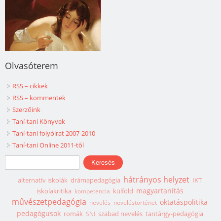
Olvasóterem
RSS – cikkek
RSS – kommentek
Szerzőink
Taní-tani Könyvek
Taní-tani folyóirat 2007-2010
Taní-tani Online 2011-től
Keresés űrlap
Keresés
hátrányos helyzet
alternatív iskolák
drámapedagógia
IKT
magyartanítás
iskolakritika
külföld
kompetencia
művészetpedagógia
oktatáspolitika
nevelés
neveléstörténet
pedagógusok
romák
szabad nevelés
tantárgy-pedagógia
SNI