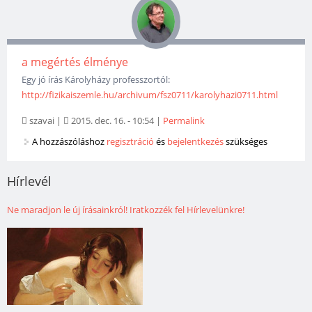
a megértés élménye
Egy jó írás Károlyházy professzortól:
http://fizikaiszemle.hu/archivum/fsz0711/karolyhazi0711.html
szavai
|
2015. dec. 16. - 10:54
|
Permalink
A hozzászóláshoz
regisztráció
és
bejelentkezés
szükséges
Hírlevél
Ne maradjon le új írásainkról! Iratkozzék fel Hírlevelünkre!