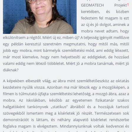
1
GEOMATECH Projekt
keretében, és közben
fedeztem fel magam is ezt
az új és jó dolgot, aminek a
mobra nevet adtam, hogy
elkülönítsem a régitől. Miért új ez, miben új? A teljesség igényét mellőzve
egy példán keresztül szeretném megmutatni, hogy mitől más, mitől
jobb egy mobra, mint bármelyik szemléltetési mód, ami eddig létezett,
már most kiemelve, hogy nem helyettesíti az eddigieket, de hozzáad
valami eddig nem létező többletet. Miért jó a mobra tanárnak, miért jó
diáknak?
A képekben elbeszélt világ, az ábra mint szemléltetőeszköz az oktatás
kezdeteire nyúlik vissza. Azonban ma már létezik egy a mozgóképen, a
filmen is túlmutató újfajta szemléltetési lehetőség, a mozgó ábra, azaz a
mobra. Az iskolákban, később az egyetemen fizikatanár szakos
hallgatóként tankönyvek „statikus” ábráiból és a hozzájuk tartozó
szövegekből ismertem meg a kísérletek jó részét. Természetesen sok
demonstrációt is láttam, és néhány alapvető kísérletet rendszerbe
foglalva magam is elvégeztem. Mindannyiunknak voltak kedvencei és