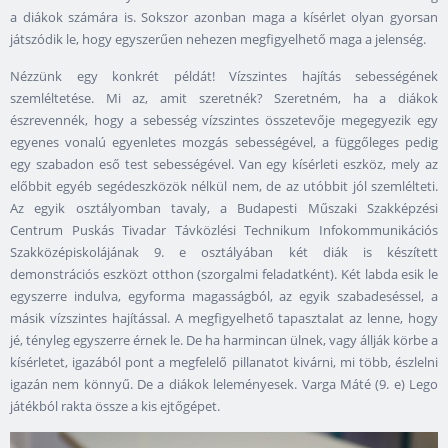
a diákok számára is. Sokszor azonban maga a kísérlet olyan gyorsan
játszódik le, hogy egyszerűen nehezen megfigyelhető maga a jelenség.
Nézzünk egy konkrét példát! Vízszintes hajítás sebességének
szemléltetése. Mi az, amit szeretnék? Szeretném, ha a diákok
észrevennék, hogy a sebesség vízszintes összetevője megegyezik egy
egyenes vonalú egyenletes mozgás sebességével, a függőleges pedig
egy szabadon eső test sebességével. Van egy kísérleti eszköz, mely az
előbbit egyéb segédeszközök nélkül nem, de az utóbbit jól szemlélteti.
Az egyik osztályomban tavaly, a Budapesti Műszaki Szakképzési
Centrum Puskás Tivadar Távközlési Technikum Infokommunikációs
Szakközépiskolájának 9. e osztályában két diák is készített
demonstrációs eszközt otthon (szorgalmi feladatként). Két labda esik le
egyszerre indulva, egyforma magasságból, az egyik szabadeséssel, a
másik vízszintes hajítással. A megfigyelhető tapasztalat az lenne, hogy
jé, tényleg egyszerre érnek le. De ha harmincan ülnek, vagy állják körbe a
kísérletet, igazából pont a megfelelő pillanatot kivárni, mi több, észlelni
igazán nem könnyű. De a diákok leleményesek. Varga Máté (9. e) Lego
játékból rakta össze a kis ejtőgépet.