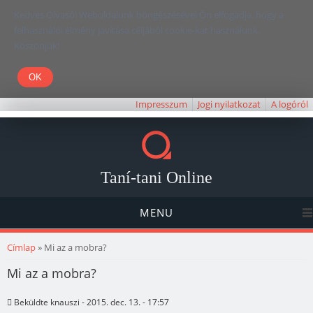
Kedves Olvasó! Weboldalunk böngészésével Ön elfogadja, hogy a
felhasználói élmény javítása céljából cookie-kat használunk.
Köszönjük!
Impresszum
Jogi nyilatkozat
A logóról
Taní-tani Online
MENU
Jelenlegi hely
Címlap
» Mi az a mobra?
Mi az a mobra?
Beküldte
knauszi
- 2015. dec. 13. - 17:57