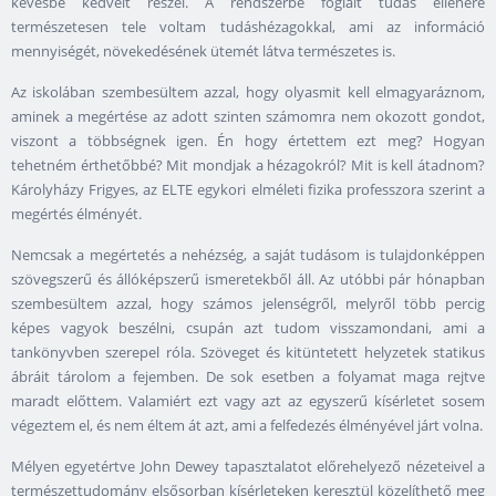
kevésbé kedvelt részei. A rendszerbe foglalt tudás ellenére
természetesen tele voltam tudáshézagokkal, ami az információ
mennyiségét, növekedésének ütemét látva természetes is.
Az iskolában szembesültem azzal, hogy olyasmit kell elmagyaráznom,
aminek a megértése az adott szinten számomra nem okozott gondot,
viszont a többségnek igen. Én hogy értettem ezt meg? Hogyan
tehetném érthetőbbé? Mit mondjak a hézagokról? Mit is kell átadnom?
Károlyházy Frigyes, az ELTE egykori elméleti fizika professzora szerint a
megértés élményét.
Nemcsak a megértetés a nehézség, a saját tudásom is tulajdonképpen
szövegszerű és állóképszerű ismeretekből áll. Az utóbbi pár hónapban
szembesültem azzal, hogy számos jelenségről, melyről több percig
képes vagyok beszélni, csupán azt tudom visszamondani, ami a
tankönyvben szerepel róla. Szöveget és kitüntetett helyzetek statikus
ábráit tárolom a fejemben. De sok esetben a folyamat maga rejtve
maradt előttem. Valamiért ezt vagy azt az egyszerű kísérletet sosem
végeztem el, és nem éltem át azt, ami a felfedezés élményével járt volna.
Mélyen egyetértve John Dewey tapasztalatot előrehelyező nézeteivel a
természettudomány elsősorban kísérleteken keresztül közelíthető meg