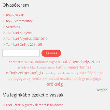
Olvasóterem
RSS – cikkek
RSS – kommentek
Szerzőink
Taní-tani Könyvek
Taní-tani folyóirat 2007-2010
Taní-tani Online 2011-től
Keresés űrlap
Keresés
hátrányos helyzet
alternatív iskolák
drámapedagógia
IKT
magyartanítás
iskolakritika
külföld
kompetencia
művészetpedagógia
oktatáspolitika
nevelés
neveléstörténet
pedagógusok
romák
szabad nevelés
tantárgy-pedagógia
SNI
örökség
Tovább
Ma leginkább ezeket olvassák
Fóti Péter: A gyerekek morális fejlődése