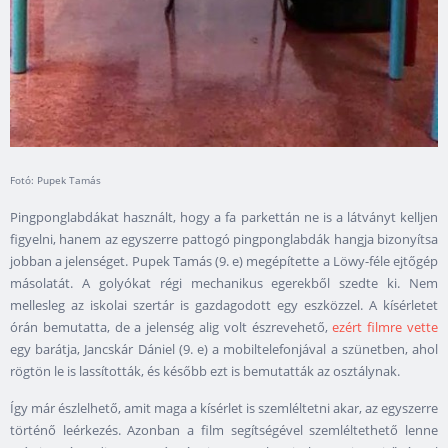
Fotó: Pupek Tamás
Pingponglabdákat használt, hogy a fa parkettán ne is a látványt kelljen
figyelni, hanem az egyszerre pattogó pingponglabdák hangja bizonyítsa
jobban a jelenséget. Pupek Tamás (9. e) megépítette a Löwy-féle ejtőgép
másolatát. A golyókat régi mechanikus egerekből szedte ki. Nem
mellesleg az iskolai szertár is gazdagodott egy eszközzel. A kísérletet
órán bemutatta, de a jelenség alig volt észrevehető,
ezért filmre vette
egy barátja, Jancskár Dániel (9. e) a mobiltelefonjával a szünetben, ahol
rögtön le is lassították, és később ezt is bemutatták az osztálynak.
Így már észlelhető, amit maga a kísérlet is szemléltetni akar, az egyszerre
történő leérkezés. Azonban a film segítségével szemléltethető lenne