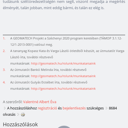
tudásunk széttöredezettségén nem segít, viszont megadja a megértés
élményét, talán jobban, mint eddig bármi, és talán ez elég is.
1.
A GEOMATECH Projekt a Széchenyi 2020 program keretében (TÁMOP 3.1.12-
12/1-2013-0001) valósul meg.
2.
A tananyag Kopasz Kata és Varga László ötletéből készült, az útmutatót Varga
László írta, további résztvevő
munkatársak:
http://geomatech.hu/rolunk/munkatarsaink
3.
Az útmutatót Bankó Melinda írta, további résztvevő
munkatársak:
http://geomatech.hu/rolunk/munkatarsaink
4.
Az útmutatót Gulyás Erzsébet írta, további résztvevő
munkatársak:
http://geomatech.hu/rolunk/munkatarsaink
A szerzőről:
Valentné Albert Éva
A hozzászóláshoz
regisztráció
és
bejelentkezés
szükséges
8684
olvasás
Hozzászólások