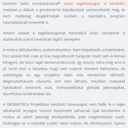
4
keretein belül munkatársaival
olyan segédanyagot is készített
,
melyben a diákok a gömbtükrök képalkotását szerkeszthetik meg, és
nem mellesleg elsajátíthatják közben a GeoGebra program
használatának ismeretét is.
Amikor ezeket a segédanyagokat használjuk órán, szerepünk is
átalakulhat a jövő tanárának segítő szerepére.
A mobra időtakarékos, eszköztakarékos. Nem helyettesíti a kísérleteket,
hisz azokat már csak az órai megváltozott hangulat miatt sem érdemes
kihagyni, de nincs saját demonstrátorunk, így bizony néha még erre is
jó. Arról nem is beszélve, hogy nem tudunk mindent bemutatni, de
számítógép és egy projektor talán már mindenhol elérhető.
Megmutathatunk olyasmit, ami nem látható, mezőket, melyeket
hatásaikról ismerünk csak, környezetfizikai globális jelenségeket,
atomfizikai történéseket stb.
A GEOMATECH Projektben készített tananyagok nem fedik le a teljes
oktatandó anyagot, viszont ösztönzést adhatnak újak készítésére. A
mobra az adott jelenség elmélyedtebb, jobb megértéséhez vezet.
Szükséges ez a mélyebb tudás? Nem tudom. De élményszerű. Sajnos