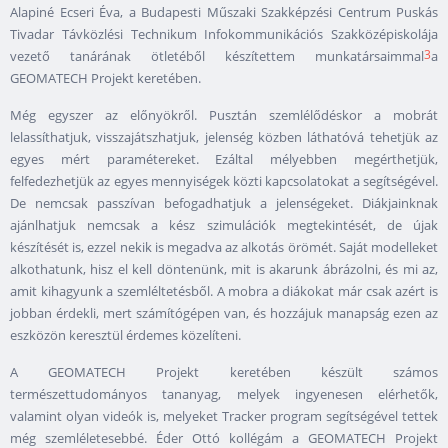
Alapiné Ecseri Éva, a Budapesti Műszaki Szakképzési Centrum Puskás
Tivadar Távközlési Technikum Infokommunikációs Szakközépiskolája
3
vezető tanárának ötletéből készítettem munkatársaimmal
a
GEOMATECH Projekt keretében.
Még egyszer az előnyökről. Pusztán szemlélődéskor a mobrát
lelassíthatjuk, visszajátszhatjuk, jelenség közben láthatóvá tehetjük az
egyes mért paramétereket. Ezáltal mélyebben megérthetjük,
felfedezhetjük az egyes mennyiségek közti kapcsolatokat a segítségével.
De nemcsak passzívan befogadhatjuk a jelenségeket. Diákjainknak
ajánlhatjuk nemcsak a kész szimulációk megtekintését, de újak
készítését is, ezzel nekik is megadva az alkotás örömét. Saját modelleket
alkothatunk, hisz el kell döntenünk, mit is akarunk ábrázolni, és mi az,
amit kihagyunk a szemléltetésből. A mobra a diákokat már csak azért is
jobban érdekli, mert számítógépen van, és hozzájuk manapság ezen az
eszközön keresztül érdemes közelíteni.
A GEOMATECH Projekt keretében készült számos
természettudományos tananyag, melyek ingyenesen elérhetők,
valamint olyan videók is, melyeket Tracker program segítségével tettek
még szemléletesebbé. Éder Ottó kollégám a GEOMATECH Projekt