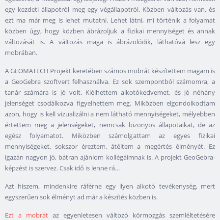
egy kezdeti állapotról meg egy végállapotról. Közben változás van, és
ezt ma már meg is lehet mutatni. Lehet látni, mi történik a folyamat
közben úgy, hogy közben ábrázoljuk a fizikai mennyiséget és annak
változását is. A változás maga is ábrázolódik, láthatóvá lesz egy
mobrában.
A GEOMATECH Projekt keretében számos mobrát készítettem magam is
a GeoGebra szoftvert felhasználva. Ez sok szempontból számomra, a
tanár számára is jó volt. Kiélhettem alkotókedvemet, és jó néhány
jelenséget csodálkozva figyelhettem meg. Miközben elgondolkodtam
azon, hogy is kell vizualizálni a nem látható mennyiségeket, mélyebben
értettem meg a jelenségeket, nemcsak bizonyos állapotaikat, de az
egész folyamatot. Miközben számolgattam az egyes fizikai
mennyiségeket, sokszor éreztem, átéltem a megértés élményét. Ez
igazán nagyon jó, bátran ajánlom kollégáimnak is. A projekt GeoGebra-
képzést is szervez. Csak idő is lenne rá…
Azt hiszem, mindenkire ráférne egy ilyen alkotó tevékenység, mert
egyszerűen sok élményt ad már a készítés közben is.
Ezt a mobrát
az egyenletesen változó körmozgás szemléltetésére