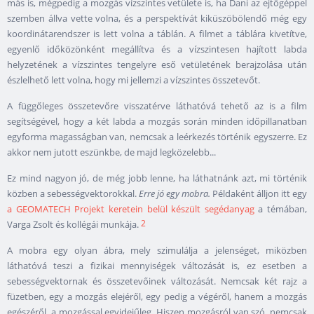
más is, mégpedig a mozgás vízszintes vetülete is, ha Dani az ejtőgéppel
szemben állva vette volna, és a perspektívát kiküszöbölendő még egy
koordinátarendszer is lett volna a táblán. A filmet a táblára kivetítve,
egyenlő időközönként megállítva és a vízszintesen hajított labda
helyzetének a vízszintes tengelyre eső vetületének berajzolása után
észlelhető lett volna, hogy mi jellemzi a vízszintes összetevőt.
A függőleges összetevőre visszatérve láthatóvá tehető az is a film
segítségével, hogy a két labda a mozgás során minden időpillanatban
egyforma magasságban van, nemcsak a leérkezés történik egyszerre. Ez
akkor nem jutott eszünkbe, de majd legközelebb...
Ez mind nagyon jó, de még jobb lenne, ha láthatnánk azt, mi történik
közben a sebességvektorokkal.
Erre jó egy mobra.
Példaként álljon itt egy
a GEOMATECH Projekt keretein belül készült segédanyag
a témában,
2
Varga Zsolt és kollégái munkája.
A mobra egy olyan ábra, mely szimulálja a jelenséget, miközben
láthatóvá teszi a fizikai mennyiségek változását is, ez esetben a
sebességvektornak és összetevőinek változását. Nemcsak két rajz a
füzetben, egy a mozgás elejéről, egy pedig a végéről, hanem a mozgás
egészéről, a mozgással egyidejűleg. Hiszen mozgásról van szó, nemcsak