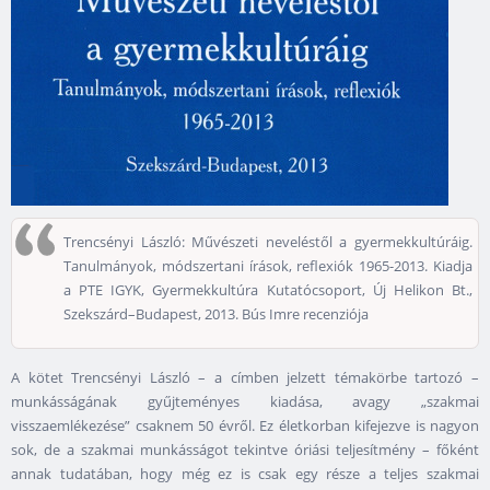
Trencsényi László: Művészeti neveléstől a gyermekkultúráig.
Tanulmányok, módszertani írások, reflexiók 1965-2013. Kiadja
a PTE IGYK, Gyermekkultúra Kutatócsoport, Új Helikon Bt.,
Szekszárd–Budapest, 2013. Bús Imre recenziója
A kötet Trencsényi László – a címben jelzett témakörbe tartozó –
munkásságának gyűjteményes kiadása, avagy „szakmai
visszaemlékezése” csaknem 50 évről. Ez életkorban kifejezve is nagyon
sok, de a szakmai munkásságot tekintve óriási teljesítmény – főként
annak tudatában, hogy még ez is csak egy része a teljes szakmai