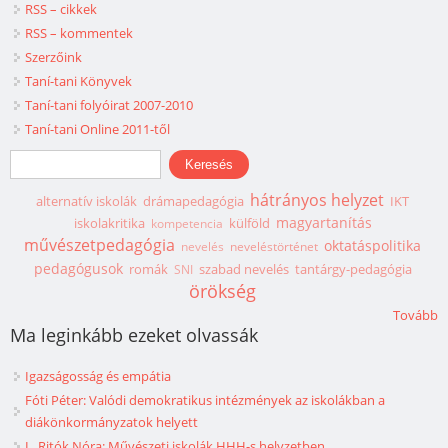
RSS – cikkek
RSS – kommentek
Szerzőink
Taní-tani Könyvek
Taní-tani folyóirat 2007-2010
Taní-tani Online 2011-től
Keresés űrlap
Keresés
hátrányos helyzet
alternatív iskolák
drámapedagógia
IKT
magyartanítás
iskolakritika
külföld
kompetencia
művészetpedagógia
oktatáspolitika
nevelés
neveléstörténet
pedagógusok
romák
szabad nevelés
tantárgy-pedagógia
SNI
örökség
Tovább
Ma leginkább ezeket olvassák
Igazságosság és empátia
Fóti Péter: Valódi demokratikus intézmények az iskolákban a
diákönkormányzatok helyett
L. Ritók Nóra: Művészeti iskolák HHH-s helyzetben