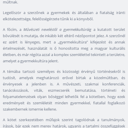
múltnak.
Legelőször a szerzőnek a gyermekek és általában a fiatalság iránti
elkötelezettsége, felelősségérzete tűnik ki a könyvből.
A főcím, a
Művészeti neveléstől a gyermekkultúráig
a kutatott terület
bővülését is mutatja, de inkább két eltérő nézőpontot jelez. A szerzőnél
ez azért is lényeges, mert a „gyermekkultúra” kifejezést és annak
értelmezését, használatát is ő honosította meg a magyar kulturális
életben, és már régóta azzal a komplex szemlélettel tekintett a területre,
amelyet a gyermekkultúra jelent.
A témába tartozó személyes és közösségi érvényű történésekről is
tudósít, amelyek meghatározó erővel bírtak a közelmúltban, és
érvényesek a jelenben is. A művészeti, szakmai konferenciák,
tanácskozások, viták, eszmecserék bemutatása, történeti és
folyamatelemzések olyan bőséggel lelhetők fel a kötetben, hogy ezek
eredményeit és szemléletét minden gyermekkel, fiatallal foglalkozó
szakembernek ismernie kellene.
A kötet szerkezetében műfajok szerint tagolódnak a tanulmányok,
írások, bár ezek nem merev határok, ugyanis a tartalmi összefüggések