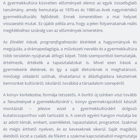
A gyermekkultúra közvetlen előzményeit elemzi az egyik összefoglaló
tanulmány, amely bemutatja az 1970-es és 1980-as évek nagymértékű
gyermekkulturális fejlődését. Ennek ismeretében a mai helyzet
visszaesést mutat. Ez újabb példa arra, hogy a jelen folyamatainak reális
megítéléséhez szükség van az előzmények ismeretére.
Az
Elméleti írások, programfogalmazási kísérletek
a hagyományok és
megújulás, a drámapedagógia, a művészeti nevelés és a gyermekkultúra
több területén nyújtanak átfogó képet. Több szempontból bemutatják,
értelmezik, értékelik a tapasztalatokat is. Mivel ezen írások a
gyermekeink életének, és így a saját életünknek is meghatározó,
minőségi oldaláról szólnak, óhatatlanul is állásfoglalásra késztetnek
bennünket kultúráról, iskoláról, továbbá a társadalom szerepéről.
A könyv kivitelezése, formája tetszetős. A borító új színben viszi tovább
a
Tanulmányok a gyermekkultúráról
c. könyv gyermekrajzokból készült
montázsát – jelezve ezzel a gyermekkultúráért dolgozó
kutatócsoporthoz való tartozást is. A szerző egyéni hangon mutatja be
az adott témát, embert, szemléletet, tapasztalatot, programot. Szakmai
és mégis érthető nyelven, és ez keveseknek sikerül. Saját magából,
életéből, kicsit a családi, de főként a szakmai kapcsolataiból megmutatja