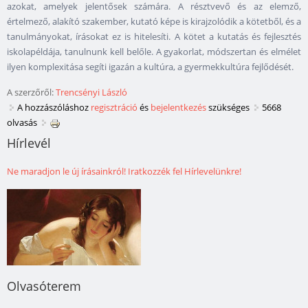
azokat, amelyek jelentősek számára. A résztvevő és az elemző,
értelmező, alakító szakember, kutató képe is kirajzolódik a kötetből, és a
tanulmányokat, írásokat ez is hitelesíti. A kötet a kutatás és fejlesztés
iskolapéldája, tanulnunk kell belőle. A gyakorlat, módszertan és elmélet
ilyen komplexitása segíti igazán a kultúra, a gyermekkultúra fejlődését.
A szerzőről:
Trencsényi László
A hozzászóláshoz
regisztráció
és
bejelentkezés
szükséges
5668
olvasás
Hírlevél
Ne maradjon le új írásainkról! Iratkozzék fel Hírlevelünkre!
Olvasóterem