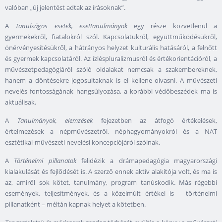
valóban „új jelentést adtak az írásoknak”.
A
Tanulságos esetek, esettanulmányok
egy része közvetlenül a
gyermekekről, fiatalokról szól. Kapcsolatukról, együttműködésükről,
önérvényesítésükről, a hátrányos helyzet kulturális hatásáról, a felnőtt
és gyermek kapcsolatáról. Az ízléspluralizmusról és értékorientációról, a
művészetpedagógiáról szóló oldalakat nemcsak a szakembereknek,
hanem a döntésekre jogosultaknak is el kellene olvasni. A művészeti
nevelés fontosságának hangsúlyozása, a korábbi védőbeszédek ma is
aktuálisak.
A
Tanulmányok, elemzések
fejezetben az átfogó értékelések,
értelmezések a népművészetről, néphagyományokról és a NAT
esztétikai-művészeti nevelési koncepciójáról szólnak.
A
Történelmi pillanatok
felidézik a drámapedagógia magyarországi
kialakulását és fejlődését is. A szerző ennek aktív alakítója volt, és ma is
az, amiről sok kötet, tanulmány, program tanúskodik. Más régebbi
események, teljesítmények, és a közelmúlt értékei is – történelmi
pillanatként – méltán kapnak helyet a kötetben.