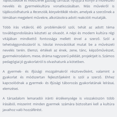
Tapasztalatok és módszerek
gazdag tárházát nyújtja a könyv a művészeti
nevelés és gyermekkultúra vonatkozásában. Más művekről is
tájékozódhatunk a
Recenziók, könyvkritikák
révén, amelyek a szerzőnek a
témában megjelent művekre, alkotásokra adott reakcióit mutatják.
Több írás vitákról, élő problémákról szól, tehát az adott téma
továbbgondolására készteti az olvasót. A népi és modern kultúra régi
vitájában mindkettő fontossága mellett érvel a szerző. Szól a
tehetséggondozásról is. Iskolai innovációkat mutat be a művészeti
nevelés terén. Elemzi, értékeli az ének, zene, tánc, képzőművészet,
gyermekirodalom, mese, dráma nagyszerű példáit, projektjeit is. Számos
pedagógiai jó gyakorlatról is olvashatunk a kötetben.
A gyermek- és ifjúsági mozgalmakról résztvevőként, valamint a
gyakorlat és módszertan fejlesztőjeként is szól a szerző. Ehhez
kapcsolódnak a gyermek- és ifjúsági táborozás gyakorlatának leírásai,
elemzései.
A társadalom lemaradói iránti érzékenysége is visszaköszön több
írásából, miszerint minden gyermek számára biztosítani kell a kultúra
javaihoz való hozzáférést.