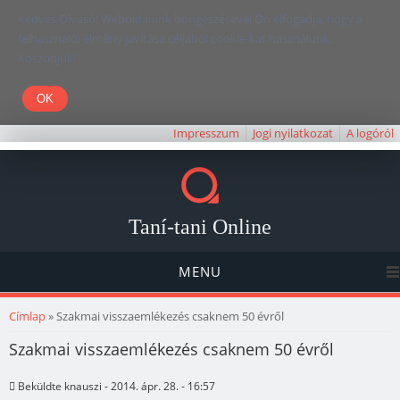
Kedves Olvasó! Weboldalunk böngészésével Ön elfogadja, hogy a
felhasználói élmény javítása céljából cookie-kat használunk.
Köszönjük!
Impresszum
Jogi nyilatkozat
A logóról
Taní-tani Online
MENU
Jelenlegi hely
Címlap
» Szakmai visszaemlékezés csaknem 50 évről
Szakmai visszaemlékezés csaknem 50 évről
Beküldte
knauszi
- 2014. ápr. 28. - 16:57