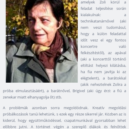
amelyek Zoli körül a
feladat teljesítése során
kialakulnak: a
technikatanárnővel (aki
nem veszi tudomásul,
hogy a külön feladattal
időt vesz el egy fontos
koncertre való
felkészítéstől), az apával
(aki a koncerttől történő
eltiltást helyezi kilátásba,
ha fia nem javítja ki az
elégtelent), a barátokkal
(akik neheztelnek Zolira a
próba elmulasztásáért), a barátnővel, Brigivel (aki úgy érzi: a fiú a
zenekar miatt elhanyagolja őt) stb.
A problémák azonban sorra megoldódnak. Kreatív megoldási
próbálkozások tanúi lehetünk, s ezek egy része sikerrel jár. Közben az is
kiderül, hogy együttműködéssel, csapatmunkával gyorsabban lehet
előbbre jutni. A történet végén a szereplő diákok és felnőttek