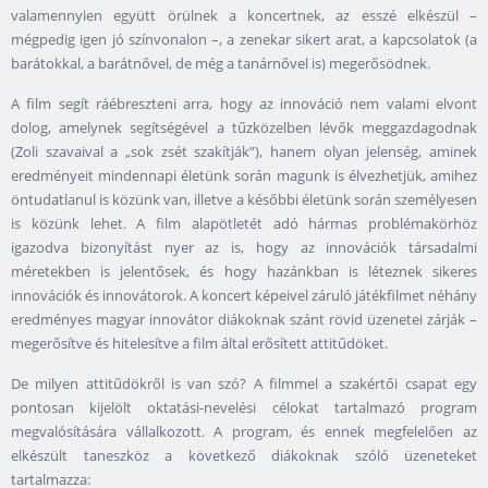
valamennyien együtt örülnek a koncertnek, az esszé elkészül –
mégpedig igen jó színvonalon –, a zenekar sikert arat, a kapcsolatok (a
barátokkal, a barátnővel, de még a tanárnővel is) megerősödnek.
A film segít ráébreszteni arra, hogy az innováció nem valami elvont
dolog, amelynek segítségével a tűzközelben lévők meggazdagodnak
(Zoli szavaival a „sok zsét szakítják”), hanem olyan jelenség, aminek
eredményeit mindennapi életünk során magunk is élvezhetjük, amihez
öntudatlanul is közünk van, illetve a későbbi életünk során személyesen
is közünk lehet. A film alapötletét adó hármas problémakörhöz
igazodva bizonyítást nyer az is, hogy az innovációk társadalmi
méretekben is jelentősek, és hogy hazánkban is léteznek sikeres
innovációk és innovátorok. A koncert képeivel záruló játékfilmet néhány
eredményes magyar innovátor diákoknak szánt rövid üzenetei zárják –
megerősítve és hitelesítve a film által erősített attitűdöket.
De milyen attitűdökről is van szó? A filmmel a szakértői csapat egy
pontosan kijelölt oktatási-nevelési célokat tartalmazó program
megvalósítására vállalkozott. A program, és ennek megfelelően az
elkészült taneszköz a következő diákoknak szóló üzeneteket
tartalmazza: