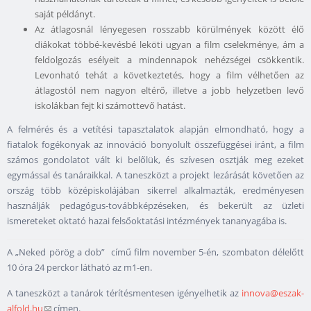
saját példányt.
Az átlagosnál lényegesen rosszabb körülmények között élő
diákokat többé-kevésbé leköti ugyan a film cselekménye, ám a
feldolgozás esélyeit a mindennapok nehézségei csökkentik.
Levonható tehát a következtetés, hogy a film vélhetően az
átlagostól nem nagyon eltérő, illetve a jobb helyzetben levő
iskolákban fejt ki számottevő hatást.
A felmérés és a vetítési tapasztalatok alapján elmondható, hogy a
fiatalok fogékonyak az innováció bonyolult összefüggései iránt, a film
számos gondolatot vált ki belőlük, és szívesen osztják meg ezeket
egymással és tanáraikkal. A taneszközt a projekt lezárását követően az
ország több középiskolájában sikerrel alkalmazták, eredményesen
használják pedagógus-továbbképzéseken, és bekerült az üzleti
ismereteket oktató hazai felsőoktatási intézmények tananyagába is.
A „Neked pörög a dob” című film november 5-én, szombaton délelőtt
10 óra 24 perckor látható az m1-en.
A taneszközt a tanárok térítésmentesen igényelhetik az
innova@eszak-
alfold.hu
(link sends e-mail)
címen.