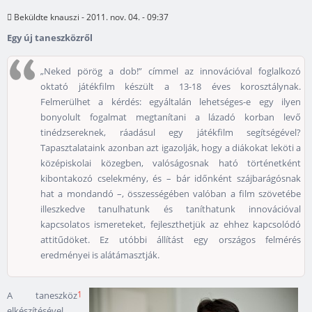
Beküldte
knauszi
- 2011. nov. 04. - 09:37
Egy új taneszközről
„Neked pörög a dob!” címmel az innovációval foglalkozó
oktató játékfilm készült a 13-18 éves korosztálynak.
Felmerülhet a kérdés: egyáltalán lehetséges-e egy ilyen
bonyolult fogalmat megtanítani a lázadó korban levő
tinédzsereknek, ráadásul egy játékfilm segítségével?
Tapasztalataink azonban azt igazolják, hogy a diákokat leköti a
középiskolai közegben, valóságosnak ható történetként
kibontakozó cselekmény, és – bár időnként szájbarágósnak
hat a mondandó –, összességében valóban a film szövetébe
illeszkedve tanulhatunk és taníthatunk innovációval
kapcsolatos ismereteket, fejleszthetjük az ehhez kapcsolódó
attitűdöket. Ez utóbbi állítást egy országos felmérés
eredményei is alátámasztják.
1
A taneszköz
elkészítésével