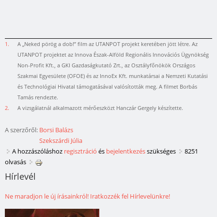
1.
A „Neked pörög a dob!” film az UTANPOT projekt keretében jött létre. Az
UTANPOT projektet az Innova Észak-Alföld Regionális Innovációs Ügynökség
Non-Profit Kft., a GKI Gazdaságkutató Zrt., az Osztályfőnökök Országos
Szakmai Egyesülete (OFOE) és az InnoEx Kft. munkatársai a Nemzeti Kutatási
és Technológiai Hivatal támogatásával valósították meg. A filmet Borbás
Tamás rendezte.
2.
A vizsgálatnál alkalmazott mérőeszközt Hanczár Gergely készítette.
A szerzőről:
Borsi Balázs
Szekszárdi Júlia
A hozzászóláshoz
regisztráció
és
bejelentkezés
szükséges
8251
olvasás
Hírlevél
Ne maradjon le új írásainkról! Iratkozzék fel Hírlevelünkre!