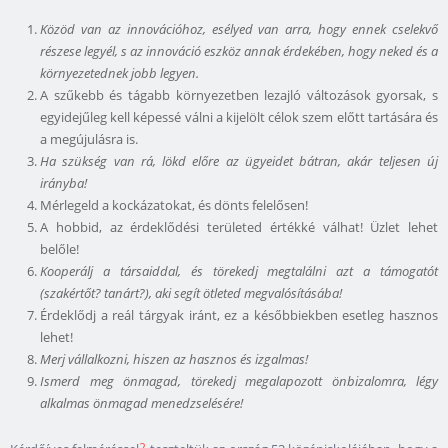
Közöd van az innovációhoz, esélyed van arra, hogy ennek cselekvő
részese legyél, s az innováció eszköz annak érdekében, hogy neked és a
környezetednek jobb legyen.
A szűkebb és tágabb környezetben lezajló változások gyorsak, s
egyidejűleg kell képessé válni a kijelölt célok szem előtt tartására és
a megújulásra is.
Ha szükség van rá, lökd előre az ügyeidet bátran, akár teljesen új
irányba!
Mérlegeld a kockázatokat, és dönts felelősen!
A hobbid, az érdeklődési területed értékké válhat! Üzlet lehet
belőle!
Kooperálj a társaiddal, és törekedj megtalálni azt a támogatót
(szakértőt? tanárt?), aki segít ötleted megvalósításába!
Érdeklődj a reál tárgyak iránt, ez a későbbiekben esetleg hasznos
lehet!
Merj vállalkozni, hiszen az hasznos és izgalmas!
Ismerd meg önmagad, törekedj megalapozott önbizalomra, légy
alkalmas önmagad menedzselésére!
2