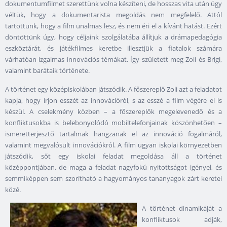
dokumentumfilmet szerettünk volna készíteni, de hosszas vita után úgy
véltük, hogy a dokumentarista megoldás nem megfelelő. Attól
tartottunk, hogy a film unalmas lesz, és nem éri el a kívánt hatást. Ezért
döntöttünk úgy, hogy céljaink szolgálatába állítjuk a drámapedagógia
eszköztárát, és játékfilmes keretbe illesztjük a fiatalok számára
várhatóan izgalmas innovációs témákat. Így született meg Zoli és Brigi,
valamint barátaik története.
A történet egy középiskolában játszódik. A főszereplő Zoli azt a feladatot
kapja, hogy írjon esszét az innovációról, s az esszé a film végére el is
készül. A cselekmény közben – a főszereplők megelevenedő és a
konfliktusokba is belebonyolódó mobiltelefonjainak köszönhetően –
ismeretterjesztő tartalmak hangzanak el az innováció fogalmáról,
valamint megvalósult innovációkról. A film ugyan iskolai környezetben
játszódik, sőt egy iskolai feladat megoldása áll a történet
középpontjában, de maga a feladat nagyfokú nyitottságot igényel, és
semmiképpen sem szorítható a hagyományos tananyagok zárt keretei
közé.
A történet dinamikáját a
konfliktusok adják,