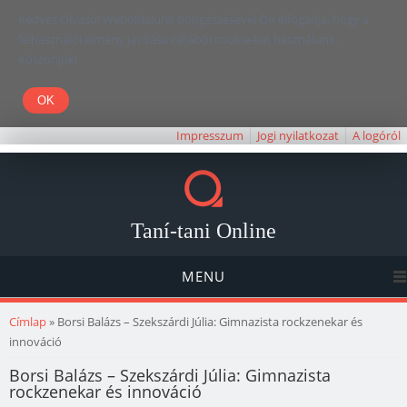
Kedves Olvasó! Weboldalunk böngészésével Ön elfogadja, hogy a
felhasználói élmény javítása céljából cookie-kat használunk.
Köszönjük!
Impresszum
Jogi nyilatkozat
A logóról
Taní-tani Online
MENU
Jelenlegi hely
Címlap
» Borsi Balázs – Szekszárdi Júlia: Gimnazista rockzenekar és
innováció
Borsi Balázs – Szekszárdi Júlia: Gimnazista
rockzenekar és innováció