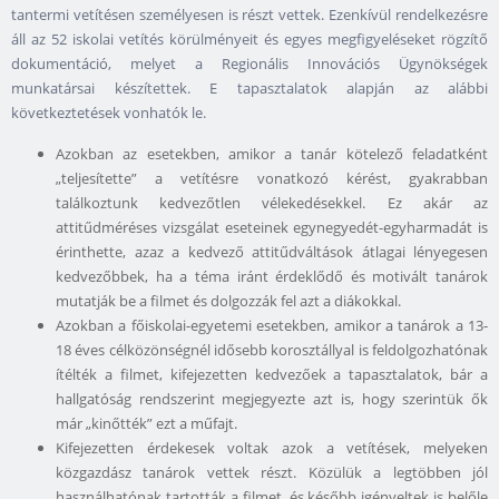
tantermi vetítésen személyesen is részt vettek. Ezenkívül rendelkezésre
áll az 52 iskolai vetítés körülményeit és egyes megfigyeléseket rögzítő
dokumentáció, melyet a Regionális Innovációs Ügynökségek
munkatársai készítettek. E tapasztalatok alapján az alábbi
következtetések vonhatók le.
Azokban az esetekben, amikor a tanár kötelező feladatként
„teljesítette” a vetítésre vonatkozó kérést, gyakrabban
találkoztunk kedvezőtlen vélekedésekkel. Ez akár az
attitűdméréses vizsgálat eseteinek egynegyedét-egyharmadát is
érinthette, azaz a kedvező attitűdváltások átlagai lényegesen
kedvezőbbek, ha a téma iránt érdeklődő és motivált tanárok
mutatják be a filmet és dolgozzák fel azt a diákokkal.
Azokban a főiskolai-egyetemi esetekben, amikor a tanárok a 13-
18 éves célközönségnél idősebb korosztállyal is feldolgozhatónak
ítélték a filmet, kifejezetten kedvezőek a tapasztalatok, bár a
hallgatóság rendszerint megjegyezte azt is, hogy szerintük ők
már „kinőtték” ezt a műfajt.
Kifejezetten érdekesek voltak azok a vetítések, melyeken
közgazdász tanárok vettek részt. Közülük a legtöbben jól
használhatónak tartották a filmet, és később igényeltek is belőle