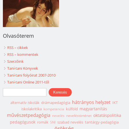
Olvasóterem
RSS – cikkek
RSS – kommentek
Szerzőink
Taní-tani Könyvek
Taní-tani folyóirat 2007-2010
Taní-tani Online 2011-től
Keresés űrlap
Keresés
hátrányos helyzet
alternatív iskolák
drámapedagógia
IKT
magyartanítás
iskolakritika
külföld
kompetencia
művészetpedagógia
oktatáspolitika
nevelés
neveléstörténet
pedagógusok
romák
szabad nevelés
tantárgy-pedagógia
SNI
örökség