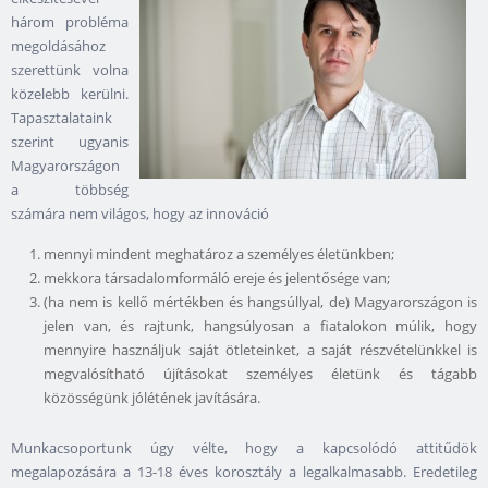
három probléma
megoldásához
szerettünk volna
közelebb kerülni.
Tapasztalataink
szerint ugyanis
Magyarországon
a többség
számára nem világos, hogy az innováció
mennyi mindent meghatároz a személyes életünkben;
mekkora társadalomformáló ereje és jelentősége van;
(ha nem is kellő mértékben és hangsúllyal, de) Magyarországon is
jelen van, és rajtunk, hangsúlyosan a fiatalokon múlik, hogy
mennyire használjuk saját ötleteinket, a saját részvételünkkel is
megvalósítható újításokat személyes életünk és tágabb
közösségünk jólétének javítására.
Munkacsoportunk úgy vélte, hogy a kapcsolódó attitűdök
megalapozására a 13-18 éves korosztály a legalkalmasabb. Eredetileg