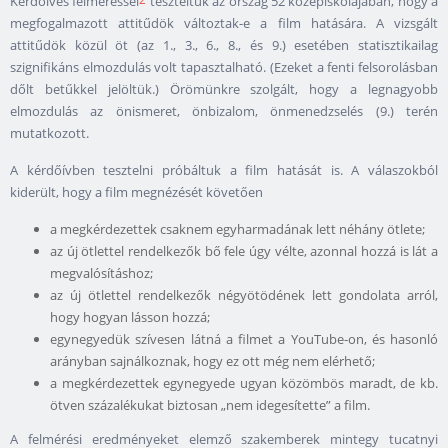
Kérdőíves felméréssel
teszteltük az ország 52 középiskolájában, hogy a
megfogalmazott attitűdök változtak-e a film hatására. A vizsgált
attitűdök közül öt (az 1., 3., 6., 8., és 9.) esetében statisztikailag
szignifikáns elmozdulás volt tapasztalható. (Ezeket a fenti felsorolásban
dőlt betűkkel jelöltük.) Örömünkre szolgált, hogy a legnagyobb
elmozdulás az önismeret, önbizalom, önmenedzselés (9.) terén
mutatkozott.
A kérdőívben tesztelni próbáltuk a film hatását is. A válaszokból
kiderült, hogy a film megnézését követően
a megkérdezettek csaknem egyharmadának lett néhány ötlete;
az új ötlettel rendelkezők bő fele úgy vélte, azonnal hozzá is lát a
megvalósításhoz;
az új ötlettel rendelkezők négyötödének lett gondolata arról,
hogy hogyan lásson hozzá;
egynegyedük szívesen látná a filmet a YouTube-on, és hasonló
arányban sajnálkoznak, hogy ez ott még nem elérhető;
a megkérdezettek egynegyede ugyan közömbös maradt, de kb.
ötven százalékukat biztosan „nem idegesítette” a film.
A felmérési eredményeket elemző szakemberek mintegy tucatnyi