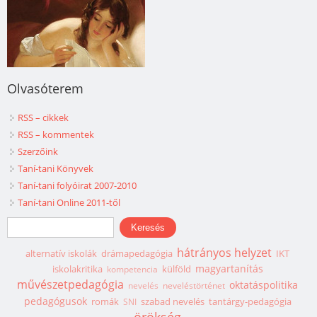
Olvasóterem
RSS – cikkek
RSS – kommentek
Szerzőink
Taní-tani Könyvek
Taní-tani folyóirat 2007-2010
Taní-tani Online 2011-től
Keresés űrlap
Keresés
hátrányos helyzet
alternatív iskolák
drámapedagógia
IKT
magyartanítás
iskolakritika
külföld
kompetencia
művészetpedagógia
oktatáspolitika
nevelés
neveléstörténet
pedagógusok
romák
szabad nevelés
tantárgy-pedagógia
SNI
örökség