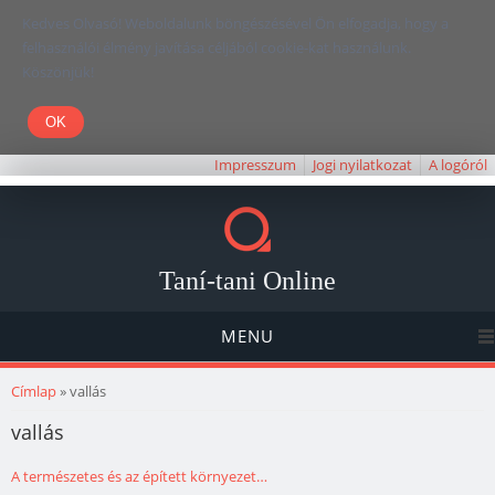
Kedves Olvasó! Weboldalunk böngészésével Ön elfogadja, hogy a
felhasználói élmény javítása céljából cookie-kat használunk.
Köszönjük!
Impresszum
Jogi nyilatkozat
A logóról
Taní-tani Online
MENU
Jelenlegi hely
Címlap
» vallás
vallás
A természetes és az épített környezet…