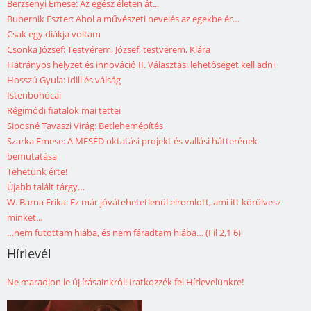
Berzsenyi Emese: Az egész életen át...
Bubernik Eszter: Ahol a művészeti nevelés az egekbe ér…
Csak egy diákja voltam
Csonka József: Testvérem, József, testvérem, Klára
Hátrányos helyzet és innováció II. Választási lehetőséget kell adni
Hosszú Gyula: Idill és válság
Istenbohócai
Régimódi fiatalok mai tettei
Siposné Tavaszi Virág: Betlehemépítés
Szarka Emese: A MESÉD oktatási projekt és vallási hátterének
bemutatása
Tehetünk érte!
Újabb talált tárgy…
W. Barna Erika: Ez már jóvátehetetlenül elromlott, ami itt körülvesz
minket...
…nem futottam hiába, és nem fáradtam hiába… (Fil 2,1 6)
Hírlevél
Ne maradjon le új írásainkról! Iratkozzék fel Hírlevelünkre!