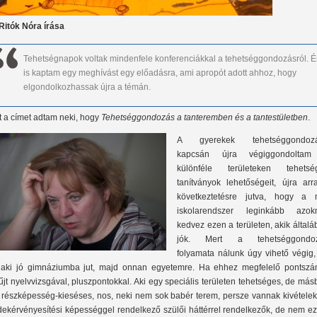
 Ritók Nóra írása
Tehetségnapok voltak mindenfele konferenciákkal a tehetséggondozásról. 
is kaptam egy meghívást egy előadásra, ami apropót adott ahhoz, hogy
elgondolkozhassak újra a témán.
t a címet adtam neki, hogy
Tehetséggondozás a tanteremben és a tantestületben
.
A gyerekek tehetséggondoz
kapcsán újra végiggondolta
különféle területeken tehetsé
tanítványok lehetőségeit, újra arr
következtetésre jutva, hogy a 
iskolarendszer leginkább azok
kedvez ezen a területen, akik által
jók. Mert a tehetséggondo
folyamata nálunk úgy vihető végig,
laki jó gimnáziumba jut, majd onnan egyetemre. Ha ehhez megfelelő pontszá
űjt nyelvvizsgával, pluszpontokkal. Aki egy speciális területen tehetséges, de má
. részképesség-kieséses, nos, neki nem sok babér terem, persze vannak kivételek
dekérvényesítési képességgel rendelkező szülői háttérrel rendelkezők, de nem ez