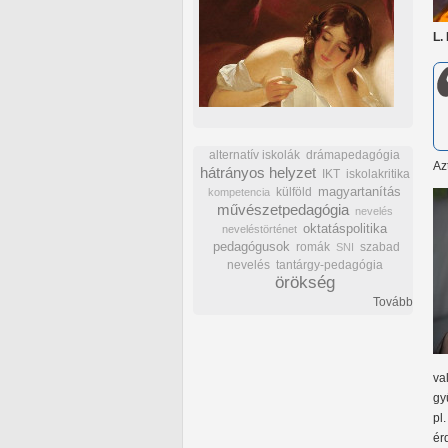
L.
alternatív iskolák
drámapedagógia
Az
hátrányos helyzet
IKT
iskolakritika
külföld
magyartanítás
kompetencia
művészetpedagógia
nevelés
oktatáspolitika
neveléstörténet
pedagógusok
romák
szabad
SNI
nevelés
tantárgy-pedagógia
örökség
Tovább
va
gy
pl
ér