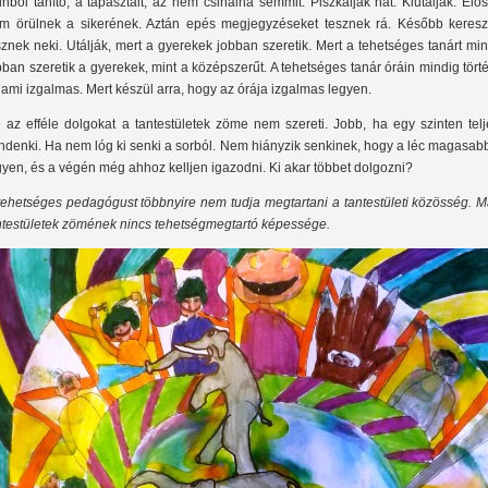
tinból tanító, a tapasztalt, az nem csinálna semmit. Piszkálják hát. Kiutálják. Elő
m örülnek a sikerének. Aztán epés megjegyzéseket tesznek rá. Később keresz
sznek neki. Utálják, mert a gyerekek jobban szeretik. Mert a tehetséges tanárt mi
bban szeretik a gyerekek, mint a középszerűt. A tehetséges tanár óráin mindig tört
lami izgalmas. Mert készül arra, hogy az órája izgalmas legyen.
 az efféle dolgokat a tantestületek zöme nem szereti. Jobb, ha egy szinten telj
ndenki. Ha nem lóg ki senki a sorból. Nem hiányzik senkinek, hogy a léc magasab
gyen, és a végén még ahhoz kelljen igazodni. Ki akar többet dolgozni?
tehetséges pedagógust többnyire nem tudja megtartani a tantestületi közösség. M
ntestületek zömének nincs tehetségmegtartó képessége.