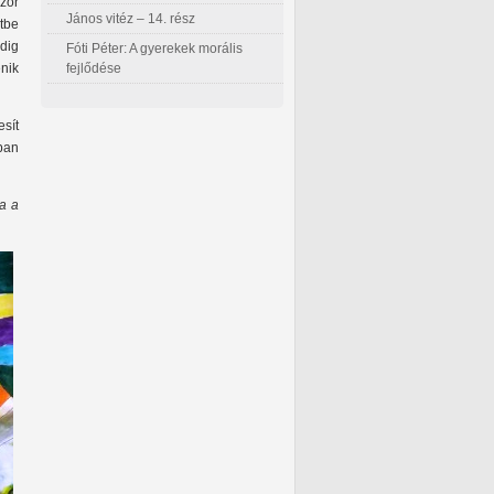
ször
János vitéz – 14. rész
tbe
ndig
Fóti Péter: A gyerekek morális
fejlődése
énik
esít
ban
a a