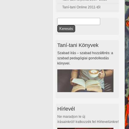
Taní-tani Online 2011-től
Keresés
Keresés űrlap
Taní-tani Könyvek
Szabad írás – szabad hozzáférés: a
szabad pedagógiai gondolkodás
könyvei.
Hírlevél
Ne maradjon le új
írásainkról! Iratkozzék fel Hírlevelünkre!