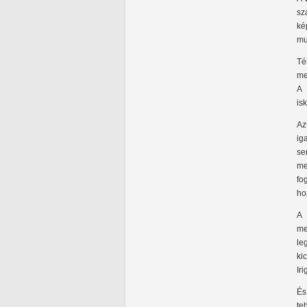
sz
ké
mu
Té
me
A 
is
Az
ig
se
me
fo
ho
A 
me
le
ki
Ir
És
te