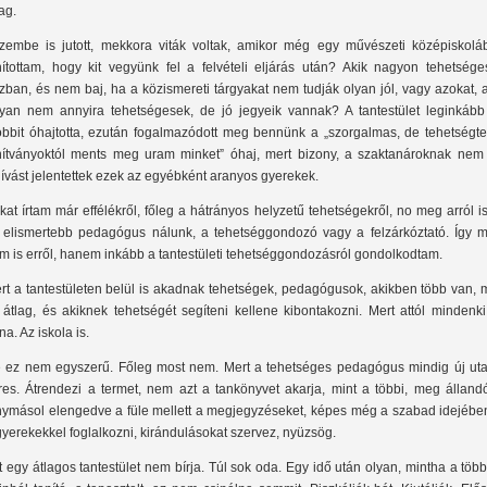
ag.
zembe is jutott, mekkora viták voltak, amikor még egy művészeti középiskolá
nítottam, hogy kit vegyünk fel a felvételi eljárás után? Akik nagyon tehetsége
jzban, és nem baj, ha a közismereti tárgyakat nem tudják olyan jól, vagy azokat, 
yan nem annyira tehetségesek, de jó jegyeik vannak? A tantestület leginkább
óbbit óhajtotta, ezután fogalmazódott meg bennünk a „szorgalmas, de tehetségte
nítványoktól ments meg uram minket” óhaj, mert bizony, a szaktanároknak nem 
hívást jelentettek ezek az egyébként aranyos gyerekek.
kat írtam már effélékről, főleg a hátrányos helyzetű tehetségekről, no meg arról is
 elismertebb pedagógus nálunk, a tehetséggondozó vagy a felzárkóztató. Így m
m is erről, hanem inkább a tantestületi tehetséggondozásról gondolkodtam.
rt a tantestületen belül is akadnak tehetségek, pedagógusok, akikben több van, 
 átlag, és akiknek tehetségét segíteni kellene kibontakozni. Mert attól mindenki
na. Az iskola is.
 ez nem egyszerű. Főleg most nem. Mert a tehetséges pedagógus mindig új uta
res. Átrendezi a termet, nem azt a tankönyvet akarja, mint a többi, meg álland
nymásol elengedve a füle mellett a megjegyzéseket, képes még a szabad idejében
gyerekekkel foglalkozni, kirándulásokat szervez, nyüzsög.
t egy átlagos tantestület nem bírja. Túl sok oda. Egy idő után olyan, mintha a több