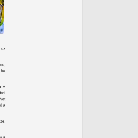
 ez
eme,
 ha
b. A
ahol
vet
 ő a
ze.
em a