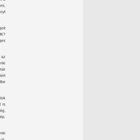
eni,
ányt
eit
IK?
ges
s az
nki
már
iért
tbe
tok
 is
ég,
ép.
enki
is.