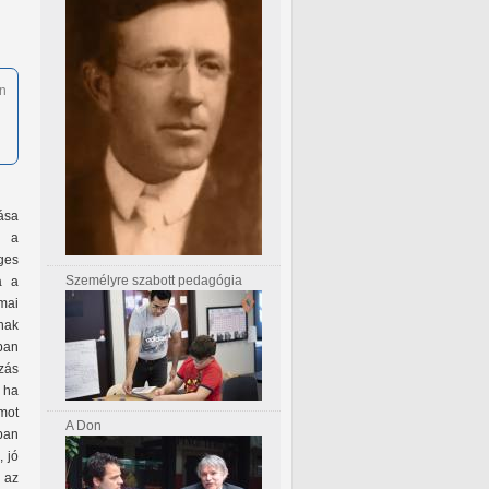
Én
ása
m a
ges
Személyre szabott pedagógia
a a
mai
nak
ában
zás
 ha
mot
A Don
sban
, jó
 az