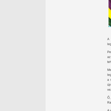
A 
le
Pe
az
te
Me
le
a 
új
ve
Ő,
Ra
A 