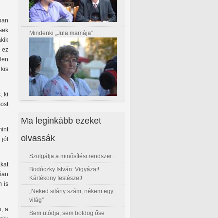
ban
sek
Mindenki „Jula mamája”
akik
 ez
len
kis
, ki
ost
Ma leginkább ezeket
mint
olvassák
 jól
Szolgálja a minősítési rendszer...
kat
Bodóczky István: Vigyázat!
óan
Kártékony festészet!
 is
„Neked silány szám, nékem egy
világ”
i, a
Sem utódja, sem boldog őse