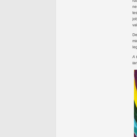
ru
ne
te
jo
va
De
mi
le
A 
ta