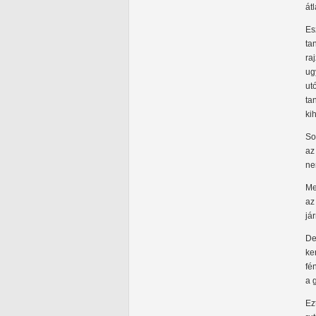
átl
Es
ta
ra
ug
ut
ta
ki
So
az
ne
Me
az
jár
De
ke
fé
a 
Ez