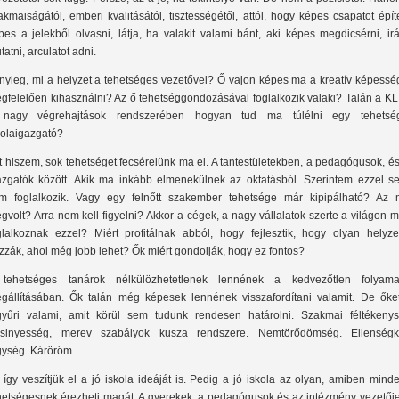
akmaiságától, emberi kvalitásától, tisztességétől, attól, hogy képes csapatot épít
pes a jelekből olvasni, látja, ha valakit valami bánt, aki képes megdicsérni, ir
tatni, arculatot adni.
nyleg, mi a helyzet a tehetséges vezetővel? Ő vajon képes ma a kreatív képesség
gfelelően kihasználni? Az ő tehetséggondozásával foglalkozik valaki? Talán a KL
nagy végrehajtások rendszerében hogyan tud ma túlélni egy tehetsé
kolaigazgató?
t hiszem, sok tehetséget fecsérelünk ma el. A tantestületekben, a pedagógusok, é
azgatók között. Akik ma inkább elmenekülnek az oktatásból. Szerintem ezzel se
m foglalkozik. Vagy egy felnőtt szakember tehetsége már kipipálható? Az 
gvolt? Arra nem kell figyelni? Akkor a cégek, a nagy vállalatok szerte a világon m
glalkoznak ezzel? Miért profitálnak abból, hogy fejlesztik, hogy olyan helyze
zzák, ahol még jobb lehet? Ők miért gondolják, hogy ez fontos?
tehetséges tanárok nélkülözhetetlenek lennének a kedvezőtlen folyama
gállításában. Ők talán még képesek lennének visszafordítani valamit. De őket
gyűri valami, amit körül sem tudunk rendesen határolni. Szakmai féltékenys
csinyesség, merev szabályok kusza rendszere. Nemtörődömség. Ellenségk
igység. Káröröm.
 így veszítjük el a jó iskola ideáját is. Pedig a jó iskola az olyan, amiben mind
hetségesnek érezheti magát. A gyerekek, a pedagógusok és az intézmény vezetője 