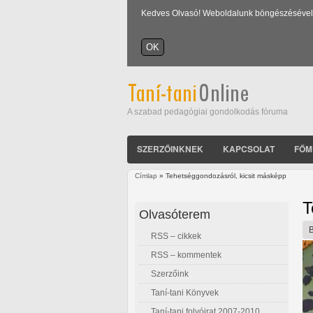
Kedves Olvasó! Weboldalunk böngészésével Ön
A szabad pedagógiai gondolkodás fóruma
SZERZŐINKNEK
KAPCSOLAT
FŐM
Címlap
» Tehetséggondozásról, kicsit másképp
Jelenlegi hely
T
Olvasóterem
RSS – cikkek
RSS – kommentek
Szerzőink
Taní-tani Könyvek
Taní-tani folyóirat 2007-2010