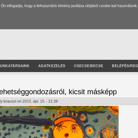
 elfogadja, hogy a felhasználói élmény javítása céljából cookie-kat használunk.
UNKATÁRSAINK
ADATKEZELÉS
CSECSE/BECSE
BELÉPÉS/REG
ehetséggondozásról, kicsit másképp
By
knauszi
on 2015. ápr. 15. - 21:38