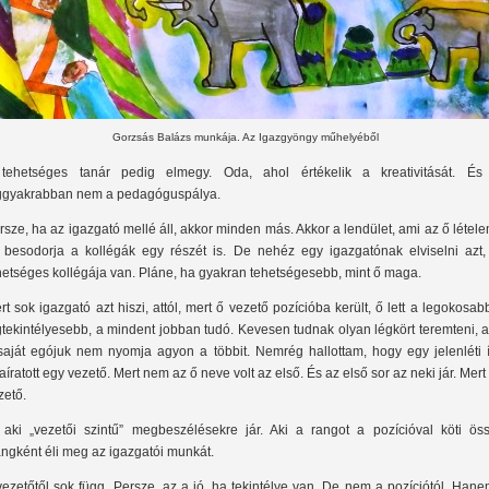
Gorzsás Balázs munkája. Az Igazgyöngy műhelyéből
tehetséges tanár pedig elmegy. Oda, ahol értékelik a kreativitását. És
ggyakrabban nem a pedagóguspálya.
rsze, ha az igazgató mellé áll, akkor minden más. Akkor a lendület, ami az ő létel
 besodorja a kollégák egy részét is. De nehéz egy igazgatónak elviselni azt,
hetséges kollégája van. Pláne, ha gyakran tehetségesebb, mint ő maga.
rt sok igazgató azt hiszi, attól, mert ő vezető pozícióba került, ő lett a legokosab
gtekintélyesebb, a mindent jobban tudó. Kevesen tudnak olyan légkört teremteni, 
saját egójuk nem nyomja agyon a többit. Nemrég hallottam, hogy egy jelenléti í
raíratott egy vezető. Mert nem az ő neve volt az első. És az első sor az neki jár. Mert
zető.
 aki „vezetői szintű” megbeszélésekre jár. Aki a rangot a pozícióval köti öss
ngként éli meg az igazgatói munkát.
vezetőtől sok függ. Persze, az a jó, ha tekintélye van. De nem a pozíciótól. Han