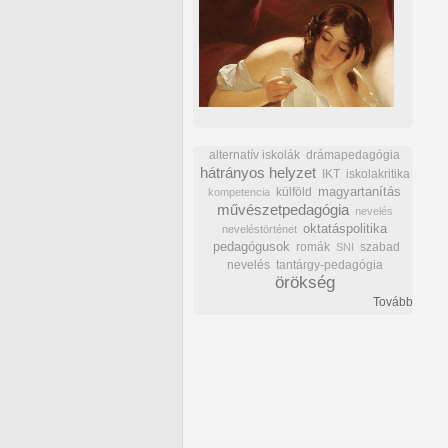
alternatív iskolák
drámapedagógia
hátrányos helyzet
IKT
iskolakritika
külföld
magyartanítás
kompetencia
művészetpedagógia
nevelés
oktatáspolitika
neveléstörténet
pedagógusok
romák
szabad
SNI
nevelés
tantárgy-pedagógia
örökség
Tovább