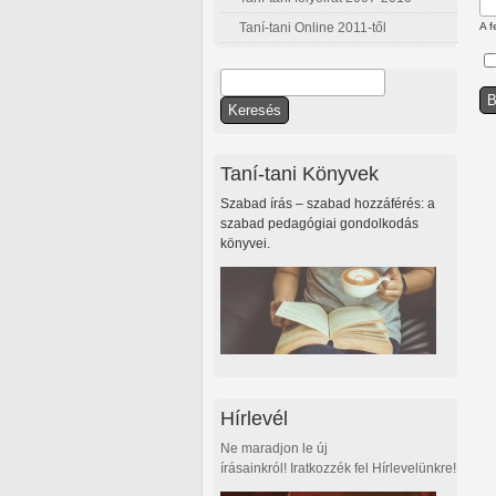
Taní-tani Online 2011-től
A f
Keresés
Keresés űrlap
Taní-tani Könyvek
Szabad írás – szabad hozzáférés: a
szabad pedagógiai gondolkodás
könyvei.
Hírlevél
Ne maradjon le új
írásainkról! Iratkozzék fel Hírlevelünkre!