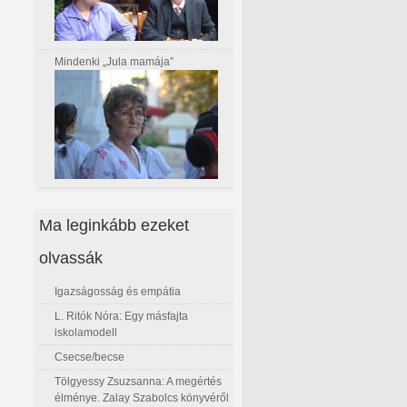
Mindenki „Jula mamája”
Ma leginkább ezeket
olvassák
Igazságosság és empátia
L. Ritók Nóra: Egy másfajta
iskolamodell
Csecse/becse
Tölgyessy Zsuzsanna: A megértés
élménye. Zalay Szabolcs könyvéről