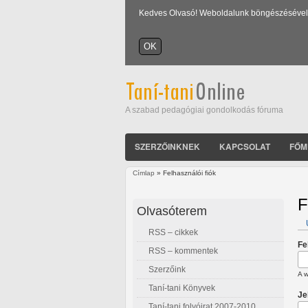
Kedves Olvasó! Weboldalunk böngészésével Ön
A szabad pedagógiai gondolkodás fóruma
SZERZŐINKNEK
KAPCSOLAT
FŐM
Címlap
» Felhasználói fiók
Jelenlegi hely
F
Olvasóterem
RSS – cikkek
E
Fe
RSS – kommentek
Szerzőink
A w
Taní-tani Könyvek
Je
Taní-tani folyóirat 2007-2010