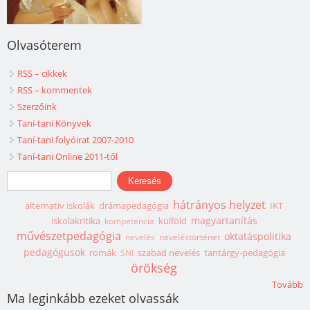
Olvasóterem
RSS – cikkek
RSS – kommentek
Szerzőink
Taní-tani Könyvek
Taní-tani folyóirat 2007-2010
Taní-tani Online 2011-től
Keresés űrlap
Keresés
hátrányos helyzet
alternatív iskolák
drámapedagógia
IKT
magyartanítás
iskolakritika
külföld
kompetencia
művészetpedagógia
oktatáspolitika
nevelés
neveléstörténet
pedagógusok
romák
szabad nevelés
tantárgy-pedagógia
SNI
örökség
Tovább
Ma leginkább ezeket olvassák