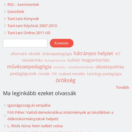
RSS – kommentek
Szerzőink
Taní-tani Könyvek
Taní-tani folyóirat 2007-2010
Taní-tani Online 2011-től
Keresés űrlap
Keresés
hátrányos helyzet
alternatív iskolák
drámapedagógia
IKT
magyartanítás
iskolakritika
külföld
kompetencia
művészetpedagógia
oktatáspolitika
nevelés
neveléstörténet
pedagógusok
romák
szabad nevelés
tantárgy-pedagógia
SNI
örökség
Tovább
Ma leginkább ezeket olvassák
Igazságosság és empátia
Fóti Péter: Valódi demokratikus intézmények az iskolákban a
diákönkormányzatok helyett
L. Ritók Nóra: Nem kellett volna