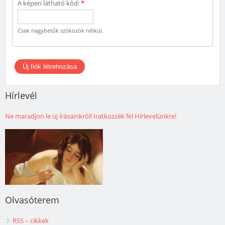
A képen látható kód:
*
Csak nagybetűk szóközök nélkül.
Hírlevél
Ne maradjon le új írásainkról! Iratkozzék fel Hírlevelünkre!
Olvasóterem
RSS – cikkek