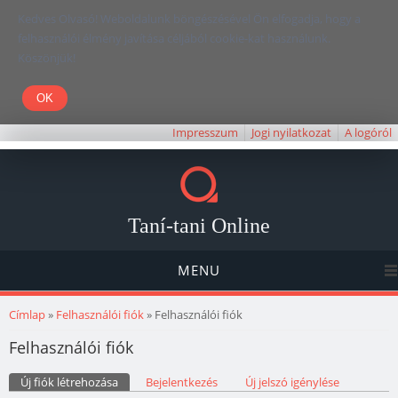
Kedves Olvasó! Weboldalunk böngészésével Ön elfogadja, hogy a
felhasználói élmény javítása céljából cookie-kat használunk.
Köszönjük!
Impresszum
Jogi nyilatkozat
A logóról
Taní-tani Online
MENU
Jelenlegi hely
Címlap
»
Felhasználói fiók
» Felhasználói fiók
Felhasználói fiók
Elsődleges fülek
Új fiók létrehozása
(aktív fül)
Bejelentkezés
Új jelszó igénylése