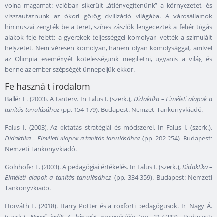
volna magamat: valóban sikerült „átlényegítenünk” a környezetet, és
visszautaznunk az ókori görög civilizáció világába. A városállamok
himnuszai zengték be a teret, színes zászlók lengedeztek a fehér tógás
alakok feje felett; a gyerekek teljességgel komolyan vették a szimulált
helyzetet. Nem véresen komolyan, hanem olyan komolysággal, amivel
az Olimpia eseményét kötelességünk megilletni, ugyanis a világ és
benne az ember szépségét ünnepeljük ekkor.
Felhasznált irodalom
Ballér E. (2003). A tanterv. In Falus I. (szerk.),
Didaktika – Elméleti alapok a
tanítás tanulásához
(pp. 154-179). Budapest: Nemzeti Tankönyvkiadó.
Falus I. (2003). Az oktatás stratégiái és módszerei. In Falus I. (szerk.),
Didaktika – Elméleti alapok a tanítás tanulásához
(pp. 202-254). Budapest:
Nemzeti Tankönyvkiadó.
Golnhofer E. (2003). A pedagógiai értékelés. In Falus I. (szerk.),
Didaktika –
Elméleti alapok a tanítás tanulásához
(pp. 334-359). Budapest: Nemzeti
Tankönyvkiadó.
Horváth L. (2018). Harry Potter és a roxforti pedagógusok. In Nagy Á.
(szerk.),
Nevelj jedit! A képzelet pdeagógiája
(pp. 217-243). Budapest: