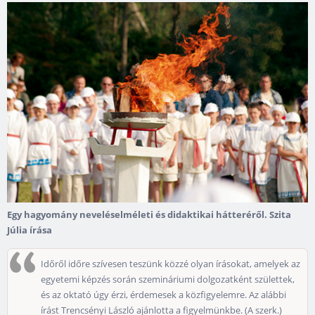
Egy hagyomány neveléselméleti és didaktikai hátteréről.
Szita
Júlia írása
Időről időre szívesen teszünk közzé olyan írásokat, amelyek az
egyetemi képzés során szemináriumi dolgozatként születtek,
és az oktató úgy érzi, érdemesek a közfigyelemre. Az alábbi
írást Trencsényi László ajánlotta a figyelmünkbe. (A szerk.)