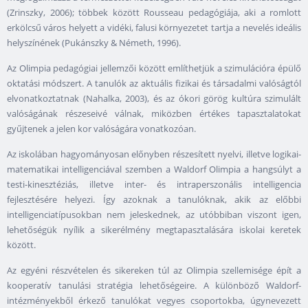
(Zrinszky, 2006); többek között Rousseau pedagógiája, aki a romlott
erkölcsű város helyett a vidéki, falusi környezetet tartja a nevelés ideális
helyszínének (Pukánszky & Németh, 1996).
Az Olimpia pedagógiai jellemzői között említhetjük a szimulációra épülő
oktatási módszert. A tanulók az aktuális fizikai és társadalmi valóságtól
elvonatkoztatnak (Nahalka, 2003), és az ókori görög kultúra szimulált
valóságának részeseivé válnak, miközben értékes tapasztalatokat
gyűjtenek a jelen kor valóságára vonatkozóan.
Az iskolában hagyományosan előnyben részesített nyelvi, illetve logikai-
matematikai intelligenciával szemben a Waldorf Olimpia a hangsúlyt a
testi-kinesztéziás, illetve inter- és intraperszonális intelligencia
fejlesztésére helyezi. Így azoknak a tanulóknak, akik az előbbi
intelligenciatípusokban nem jeleskednek, az utóbbiban viszont igen,
lehetőségük nyílik a sikerélmény megtapasztalására iskolai keretek
között.
Az egyéni részvételen és sikereken túl az Olimpia szellemisége épít a
kooperatív tanulási stratégia lehetőségeire. A különböző Waldorf-
intézményekből érkező tanulókat vegyes csoportokba, úgynevezett