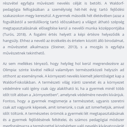
részvétel egyfajta művészeti nevelés célját is betölti. A Waldorf-
pedagógia felfogásában a személyiség hét-hét évig tartó fejlődési
szakaszokon megy keresztül. A gyermek második hét életévében (azaz a
fogváltástól a serdülőkorig tartó időszakban) a világot átható szépség
megtapasztalásának elősegítése kerül a nevelői munka középpontjába
(Turós, 2018). A fogalmi értés helyett a képi értésre helyeződik a
hangsúly. Ehhez a nevelő az érzékelés és értelem között álló birodalmat,
a művészetet alkalmazza (Steiner, 2013), s a mozgás is egyfajta
művészetnek tekinthető.
Az sem mellékes tényező, hogy helyileg hol kerül megrendezésre az
Olimpia: szinte kivétel nélkül valamilyen természetközeli helyszín ad
otthont az eseménynek. A környezeti nevelés kiemelt jelentőséget kap a
Waldorf-iskolákban. A természeti világ iránti szeretet és a környezet
védelmére való igény csak úgy alakítható ki, ha a gyermek minél több
időt tölt abban a „környezetben”, amelynek védelmére nevelni kívánjuk.
Fontos, hogy a gyermek megismerje a természetet, ugyanis szeretni
csak azt vagyunk képesek, amit ismerünk, s csak azt ismerhetjük, amivel
időt töltünk. A természetes örömök a gyermeki lét megtapasztalásának
és a gyermek fejlődésének feltételei, és számos pedagógiai módszer
megfogalmazza a természettel közelségben való nevelés kívánatosságát