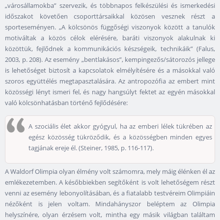
„városállamokba” szervezik, és többnapos felkészülési és ismerkedési
időszakot követően csoporttársaikkal közösen vesznek részt a
sporteseményen. „A kölcsönös függőségi viszonyok között a tanulók
motiváltak a közös célok elérésére, baráti viszonyok alakulnak ki
közöttük, fejlődnek a kommunikációs készségeik, technikáik” (Falus,
2003, p. 208). Az esemény „bentlakásos”, kempingezős/sátorozós jellege
is lehetőséget biztosít a kapcsolatok elmélyítésére és a másokkal való
szoros együttélés megtapasztalására. Az antropozófia az embert mint
közösségi lényt ismeri fel, és nagy hangsúlyt fektet az egyén másokkal
való kölcsönhatásban történő fejlődésére:
A szociális élet akkor gyógyul, ha az emberi lélek tükrében az
egész közösség tükröződik, és a közösségben minden egyes
tagjának ereje él. (Steiner, 1985, p. 116-117).
A Waldorf Olimpia olyan élmény volt számomra, mely máig élénken él az
emlékezetemben. A későbbiekben segítőként is volt lehetőségem részt
venni az esemény lebonyolításában, és a fiatalabb testvéreim Olimpiáin
nézőként is jelen voltam. Mindahányszor beléptem az Olimpia
helyszínére, olyan érzésem volt, mintha egy másik világban találtam