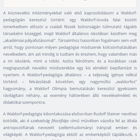
A köznevelési intézményekkel való első kapcsolódásom a Waldorf-
pedagógián keresztül történt: egy Waldorf-óvoda falai között
ismerkedtem először a családi fészek biztonságán túlmutató tágabb
társadalmi közeggel, majd Waldorf általános iskolában kezdtem meg
„akadémiai pályafutásomat”. Társaimhoz hasonlóan fogalmam sem volt
arról, hogy pontosan milyen pedagógiai módszerek kölcsönhatásában
nevelkedem, ám azt mindig is tudtam és éreztem, hogy valamiben más
a mi iskolánk, mint a többi. Azóta felnőttem, és a korábban csak
megtapasztalt nevelési módszerekbe egy kis elméleti bepillantást is
nyertem. A Waldorf-pedagógia általános – a teljesség igénye nélkül
történő – felvázolását követően, egy nagymúltú „waldorfos”
hagyomány, a Waldorf Olimpia bemutatásán keresztül igyekszem
rávilágítani néhány, az esemény hátterében álló neveléselméleti és
didaktikai szempontra.
A Waldorf-pedagógia kibontakozása elsősorban Rudolf Steiner nevéhez
kötődik, aki
A szabadság filozófiája
című művében vázolta fel az általa
antropozófiának nevezett szellemtudományi irányzat ember- és
világképét. A Waldorf-pedagógia ebből az emberképből táplálkozik, s