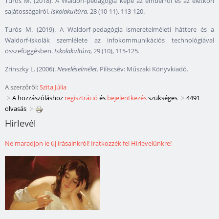
Turós M. (2018). A Waldorf-pedagógia képe az emberről és az életkori
sajátosságairól.
Iskolakultúra
, 28 (10-11), 113-120.
Turós M. (2019). A Waldorf-pedagógia ismeretelméleti háttere és a
Waldorf-iskolák szemlélete az infokommunikációs technológiával
összefüggésben.
Iskolakultúra
, 29 (10), 115-125.
Zrinszky L. (2006).
Neveléselmélet
. Piliscsév: Műszaki Könyvkiadó.
A szerzőről:
Szita Júlia
A hozzászóláshoz
regisztráció
és
bejelentkezés
szükséges
4491
olvasás
Hírlevél
Ne maradjon le új írásainkról! Iratkozzék fel Hírlevelünkre!