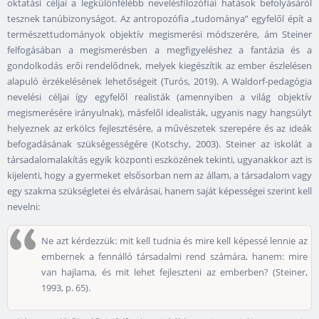
oktatási céljai a legkülönfélébb nevelésfilozófiai hatások befolyásáról
tesznek tanúbizonyságot. Az antropozófia „tudománya” egyfelől épít a
természettudományok objektív megismerési módszerére, ám Steiner
felfogásában a megismerésben a megfigyeléshez a fantázia és a
gondolkodás erői rendelődnek, melyek kiegészítik az ember észlelésen
alapuló érzékelésének lehetőségeit (Turós, 2019). A Waldorf-pedagógia
nevelési céljai így egyfelől realisták (amennyiben a világ objektív
megismerésére irányulnak), másfelől idealisták, ugyanis nagy hangsúlyt
helyeznek az erkölcs fejlesztésére, a művészetek szerepére és az ideák
befogadásának szükségességére (Kotschy, 2003). Steiner az iskolát a
társadalomalakítás egyik központi eszközének tekinti, ugyanakkor azt is
kijelenti, hogy a gyermeket elsősorban nem az állam, a társadalom vagy
egy szakma szükségletei és elvárásai, hanem saját képességei szerint kell
nevelni:
Ne azt kérdezzük: mit kell tudnia és mire kell képessé lennie az
embernek a fennálló társadalmi rend számára, hanem: mire
van hajlama, és mit lehet fejleszteni az emberben? (Steiner,
1993, p. 65).