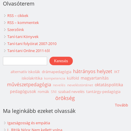
Olvasóterem
RSS – cikkek
RSS – kommentek
Szerzőink
Taní-tani Könyvek
Taní-tani folyóirat 2007-2010
Taní-tani Online 2011-től
Keresés űrlap
Keresés
hátrányos helyzet
alternatív iskolák
drámapedagógia
IKT
magyartanítás
iskolakritika
külföld
kompetencia
művészetpedagógia
oktatáspolitika
nevelés
neveléstörténet
pedagógusok
romák
szabad nevelés
tantárgy-pedagógia
SNI
örökség
Tovább
Ma leginkább ezeket olvassák
Igazságosság és empátia
L. Ritók Nóra: Nem kellett volna