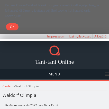
Kedves Olvasó! Weboldalunk böngészésével Ön elfogadja, hogy a
felhasználói élmény javítása céljából cookie-kat használunk.
Köszönjük!
Impresszum
Jogi nyilatkozat
A logóról
Taní-tani Online
MENU
Jelenlegi hely
Címlap
» Waldorf Olimpia
Waldorf Olimpia
Beküldte
knauszi
- 2022. jan. 02. - 15:38