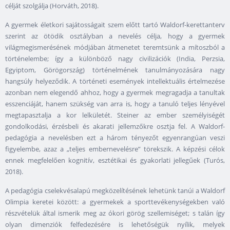
célját szolgálja (Horváth, 2018).
A gyermek életkori sajátosságait szem előtt tartó Waldorf-kerettanterv
szerint az ötödik osztályban a nevelés célja, hogy a gyermek
világmegismerésének módjában átmenetet teremtsünk a mítoszból a
történelembe; így a különböző nagy civilizációk (India, Perzsia,
Egyiptom, Görögország) történelmének tanulmányozására nagy
hangsúly helyeződik. A történeti események intellektuális értelmezése
azonban nem elegendő ahhoz, hogy a gyermek megragadja a tanultak
esszenciáját, hanem szükség van arra is, hogy a tanuló teljes lényével
megtapasztalja a kor lelkületét. Steiner az ember személyiségét
gondolkodási, érzésbeli és akarati jellemzőkre osztja fel. A Waldorf-
pedagógia a nevelésben ezt a három tényezőt egyenrangúan veszi
figyelembe, azaz a „teljes embernevelésre” törekszik. A képzési célok
ennek megfelelően kognitív, esztétikai és gyakorlati jellegűek (Turós,
2018).
A pedagógia cselekvésalapú megközelítésének lehetünk tanúi a Waldorf
Olimpia keretei között: a gyermekek a sporttevékenységekben való
részvételük által ismerik meg az ókori görög szellemiséget; s talán így
olyan dimenziók felfedezésére is lehetőségük nyílik, melyek