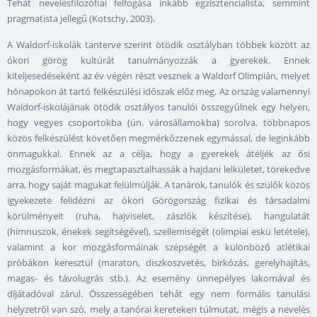
Tehát nevelésfilozófiai felfogása inkább egzisztencialista, semmint
pragmatista jellegű (Kotschy, 2003).
A Waldorf-iskolák tanterve szerint ötödik osztályban többek között az
ókori görög kultúrát tanulmányozzák a gyerekek. Ennek
kiteljesedéseként az év végén részt vesznek a Waldorf Olimpián, melyet
hónapokon át tartó felkészülési időszak előz meg. Az ország valamennyi
Waldorf-iskolájának ötödik osztályos tanulói összegyűlnek egy helyen,
hogy vegyes csoportokba (ún. városállamokba) sorolva, többnapos
közös felkészülést követően megmérkőzzenek egymással, de leginkább
önmagukkal. Ennek az a célja, hogy a gyerekek átéljék az ősi
mozgásformákat, és megtapasztalhassák a hajdani lelkületet, törekedve
arra, hogy saját magukat felülmúlják. A tanárok, tanulók és szülők közös
igyekezete felidézni az ókori Görögország fizikai és társadalmi
körülményeit (ruha, hajviselet, zászlók készítése), hangulatát
(himnuszok, énekek segítségével), szellemiségét (olimpiai eskü letétele),
valamint a kor mozgásformáinak szépségét a különböző atlétikai
próbákon keresztül (maraton, diszkoszvetés, birkózás, gerelyhajítás,
magas- és távolugrás stb.). Az esemény ünnepélyes lakomával és
díjátadóval zárul. Összességében tehát egy nem formális tanulási
helyzetről van szó, mely a tanórai kereteken túlmutat, mégis a nevelés