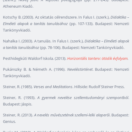
Atheneum Kiadó.
Kotschy B. (2003). Az oktatás célrendszere. In Falus I. (szerk.),
Didaktika –
Elméleti alapok a tanítás tanulásához
(pp. 107-133). Budapest: Nemzeti
Tankönyvkiadó.
Nahalka I. (2003). A tanulás. In Falus I. (szerk.),
Didaktika – Elméleti alapok
a tanítás tanulásához
(pp. 78-106). Budapest: Nemzeti Tankönyvkiadó.
Pesthidegkúti Waldorf Iskola. (2013).
Horizontális tanterv: ötödik évfolyam
.
Pukánszky B. & Németh A. (1996).
Neveléstörténet
. Budapest: Nemzeti
Tankönyvkiadó.
Steiner, R. (1985).
Verses and Meditations
. Hillside: Rudolf Steiner Press.
Steiner, R. (1993).
A gyermek nevelése szellemtudományi szempontból
.
Budapest: Jáspis.
Steiner, R. (2013).
A nevelés művészetének szellemi-lelki alaperői
. Budapest:
Genius.