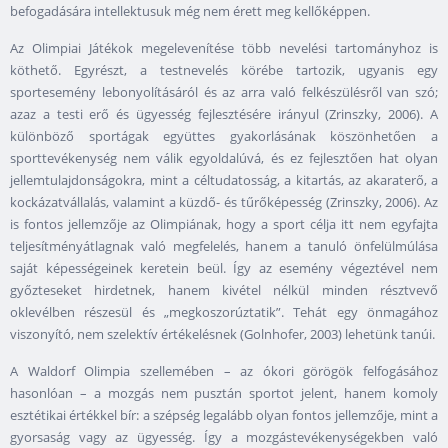
befogadására intellektusuk még nem érett meg kellőképpen.
Az Olimpiai Játékok megelevenítése több nevelési tartományhoz is
köthető. Egyrészt, a testnevelés körébe tartozik, ugyanis egy
sportesemény lebonyolításáról és az arra való felkészülésről van szó;
azaz a testi erő és ügyesség fejlesztésére irányul (Zrinszky, 2006). A
különböző sportágak együttes gyakorlásának köszönhetően a
sporttevékenység nem válik egyoldalúvá, és ez fejlesztően hat olyan
jellemtulajdonságokra, mint a céltudatosság, a kitartás, az akaraterő, a
kockázatvállalás, valamint a küzdő- és tűrőképesség (Zrinszky, 2006). Az
is fontos jellemzője az Olimpiának, hogy a sport célja itt nem egyfajta
teljesítményátlagnak való megfelelés, hanem a tanuló önfelülmúlása
saját képességeinek keretein beül. Így az esemény végeztével nem
győzteseket hirdetnek, hanem kivétel nélkül minden résztvevő
oklevélben részesül és „megkoszorúztatik”. Tehát egy önmagához
viszonyító, nem szelektív értékelésnek (Golnhofer, 2003) lehetünk tanúi.
A Waldorf Olimpia szellemében – az ókori görögök felfogásához
hasonlóan – a mozgás nem pusztán sportot jelent, hanem komoly
esztétikai értékkel bír: a szépség legalább olyan fontos jellemzője, mint a
gyorsaság vagy az ügyesség. Így a mozgástevékenységekben való