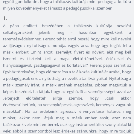
együtt gondolkodni, hogy a találkozás kultúrája mint pedagógiai kultúra
milyen követelményeket támaszt a pedagógusokkal szemben.
1.
A pápa említett beszédében a találkozás kultúrája nevelési
célkategóriaként jelenik meg – hasonlóan egyébként a
teremtésvédelemhez. Ferenc tehát arról beszél, hogy mire kell nevelni
az ifjúságot: nyitottságra, mondja, vagyis arra, hogy úgy fogják fel a
másik embert, „mint arcot, személyt, fivért és nővért, akit meg kell
ismerni és tisztelni kell a maga élettörténetével, értékeivel és
hiányosságaival, gazdagságaival és korlátaival.” Ferenc pápa szerint az
Egyház törekvése, hogy előmozdítsa a találkozás kultúráját azáltal, hogy
a pedagógusok erre a nyitottságra nevelik a tanítványaikat. Nyitottság a
másik személy iránt, a másik arcának meglátása. Jobban megértjük a
képes beszédet, ha látjuk, hogy az egyházfő a személyességet azzal az
„elterjedt előítélettel” állítja szembe, hogy „csak akkor
érvényesülhetünk, ha versenyképesek, agresszívek, kemények vagyunk
másokkal”. Ha az érdekeink agresszív érvényesítése határoz meg
minket, akkor nem látjuk meg a másik ember arcát, azaz nem
találkozunk vele mint emberrel, csak egy instrumentális viszony alakul ki
vele: abból a szempontból lesz érdekes számunkra, hogy mire tudjuk