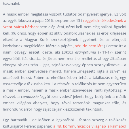
használni.
A másik ember meglátása viszont tudatos odafigyelést igényel. Ez volt
az egyik fókusza a pápa 2016. szeptember 13-i
reggeli elmélkedésének a
Szent Márta-házban
: nem elég látni, nézni kell, nem elég hallani, figyelni
kell. (Különös, hogy éppen az aktív odafordulásnak ez az erős kifejezése
elkerülte a Magyar Kurír szerkesztőjének figyelmét, és az elterjedt
közhelynek megfelelően idézte a pápát:
„néz, de nem lát”
.) Ferenc itt a
naimi özvegy esetét idézte, aki
Lukács evangéliuma
(7:11-17) szerint
egyszülött fiát siratta, és Jézus nem ment el mellette, ahogy általában
elmegyünk az utcán – igaz, sajnálkozva vagy éppen szörnyülködve – a
másik ember szenvedése mellett, hanem „megesett rajta a szíve”, és
odalépett hozzá. Ebben az elmélkedésben tehát a találkozás még egy
összetevője a fókuszba kerül: a részvét. A találkozás itt nem egyszerűen
a másik ember, hanem a másik ember szenvedése iránti nyitottság. A
részvét, a
compassio
’együttszenvedést’ jelent: hogy belépünk a másik
ember világába ahelyett, hogy távol tartanánk magunkat tőle, és
lemondunk arról, hogy saját céljaink eszközének tekintsük.
Egy harmadik – de időben a legkorábbi – fontos szöveg a találkozás
kultúrájáról Ferenc pápának
a 48. kommunikációs világnap alkalmából