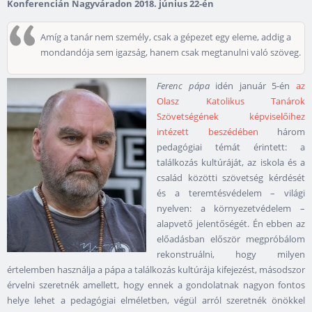
Konferencián Nagyváradon 2018. június 22-én
Amíg a tanár nem személy, csak a gépezet egy eleme, addig a
mondandója sem igazság, hanem csak megtanulni való szöveg.
Ferenc pápa
idén január 5-én
az
Olasz Katolikus Tanárok
Szövetségének képviselőihez
intézett beszédében
három
pedagógiai témát érintett: a
találkozás kultúráját, az iskola és a
család közötti szövetség kérdését
és a teremtésvédelem – világi
nyelven: a környezetvédelem –
alapvető jelentőségét. Én ebben az
előadásban először megpróbálom
rekonstruálni, hogy milyen
értelemben használja a pápa a találkozás kultúrája kifejezést, másodszor
érvelni szeretnék amellett, hogy ennek a gondolatnak nagyon fontos
helye lehet a pedagógiai elméletben, végül arról szeretnék önökkel