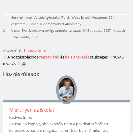
1.
Honneth, Axel:
Az eldologiasodás
(Ford.: Weiss János). Veszprém, 2011,
Veszprémi Humán Tudományokért Alapítvány.
2.
Ancsel Éva:
Százkilencvennégy bekezdés az emberről.
Budapest, 1987, Kossuth
Könyvkiadó, 76. o.
A szerzőről:
Knausz Imre
A hozzászóláshoz
regisztráció
és
bejelentkezés
szükséges
10946
olvasás
Hozzászólások
Miért ilyen az iskola?
Kedves Imre,
Az irod: "A legnagyobb akadály nem a politikai szférában
keresendő, hanem magában a rendszerben". Amikor ezt