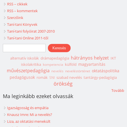
RSS – cikkek
RSS – kommentek
Szerzőink
Taní-tani Könyvek
Taní-tani folyóirat 2007-2010
Taní-tani Online 2011-től
Keresés űrlap
Keresés
hátrányos helyzet
alternatív iskolák
drámapedagógia
IKT
magyartanítás
iskolakritika
külföld
kompetencia
művészetpedagógia
oktatáspolitika
nevelés
neveléstörténet
pedagógusok
romák
szabad nevelés
tantárgy-pedagógia
SNI
örökség
Tovább
Ma leginkább ezeket olvassák
Igazságosság és empátia
Knausz Imre: Mi a nevelés?
Liza, az oktatási menekült