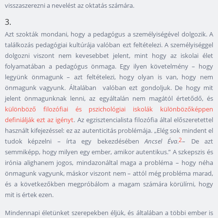
visszaszerezni a nevelést az oktatás számára.
3.
Azt szokták mondani, hogy a pedagógus a személyiségével dolgozik. A
találkozás pedagógiai kultúrája valóban ezt feltételezi. A személyiséggel
dolgozni viszont nem kevesebbet jelent, mint hogy az iskolai élet
folyamatában a pedagógus önmaga. Egy ilyen követelmény – hogy
legyünk önmagunk – azt feltételezi, hogy olyan is van, hogy nem
önmagunk vagyunk. Általában valóban ezt gondoljuk. De hogy mit
jelent önmagunknak lenni, az egyáltalán nem magától értetődő, és
különböző filozófiai és pszichológiai iskolák különbözőképpen
definiálják ezt az igényt
. Az egzisztencialista filozófia által előszeretettel
használt kifejezéssel: ez az autenticitás problémája. „Elég sok mindent el
2
tudok képzelni – írta egy bekezdésében
Ancsel Éva
.
– De azt
semmiképp, hogy milyen egy ember, amikor autentikus.”
A szkepszis és
irónia alighanem jogos, mindazonáltal maga a probléma – hogy néha
önmagunk vagyunk, máskor viszont nem – attól még probléma marad,
és a következőkben megpróbálom a magam számára körülírni, hogy
mit is értek ezen.
Mindennapi életünket szerepekben éljük, és általában a többi ember is