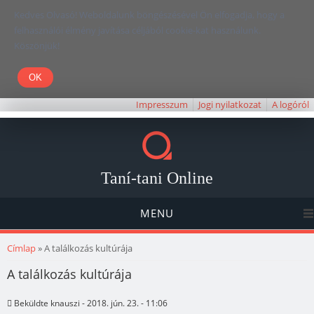
Kedves Olvasó! Weboldalunk böngészésével Ön elfogadja, hogy a
felhasználói élmény javítása céljából cookie-kat használunk.
Köszönjük!
Impresszum
Jogi nyilatkozat
A logóról
Taní-tani Online
MENU
Jelenlegi hely
Címlap
» A találkozás kultúrája
A találkozás kultúrája
Beküldte
knauszi
- 2018. jún. 23. - 11:06