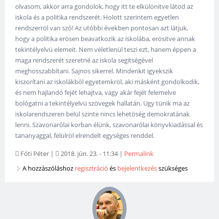
olvasom, akkor arra gondolok, hogy itt te elkülönitve látod az
iskola és a politika rendszerét. Holott szerintem egyetlen
rendszerröl van szó! Az utóbbi években pontosan azt látjuk,
hogy a politika erösen beavatkozik az iskolába, erösitve annak
tekintélyelvü elemeit. Nem véletlenül teszi ezt, hanem éppen a
maga rendszerét szeretné az iskola segitségével
meghosszabbítani. Sajnos sikerrel. Mindenkit igyekszik
kiszorítani az iskolákból egyetemkröl, aki másként gondolkodik,
és nem hajlandó fejét lehajtva, vagy akár fejét felemelve
bológatni a tekintélyelvü szövegek hallatán. Ugy tünik ma az
iskolarendszeren belül szinte nincs lehetöség demokratának
lenni. Szavonarólai korban élünk, szavonarólai könyvkiadással és
tananyaggal, felülröl elrendelt egységes renddel.
Fóti Péter
|
2018. jún. 23. - 11:34
|
Permalink
A hozzászóláshoz
regisztráció
és
bejelentkezés
szükséges