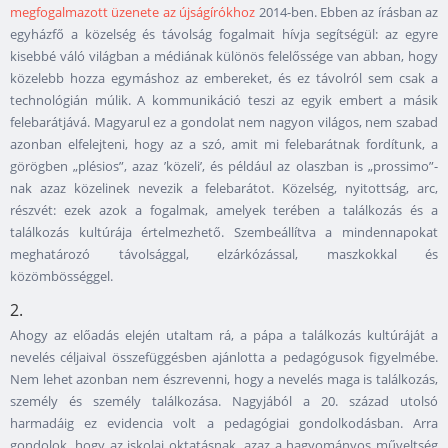
megfogalmazott üzenete az újságírókhoz
2014-ben. Ebben az írásban az
egyházfő a közelség és távolság fogalmait hívja segítségül: az egyre
kisebbé váló világban a médiának különös felelőssége van abban, hogy
közelebb hozza egymáshoz az embereket, és ez távolról sem csak a
technológián múlik. A kommunikáció teszi az egyik embert a másik
felebarátjává. Magyarul ez a gondolat nem nagyon világos, nem szabad
azonban elfelejteni, hogy az a szó, amit mi felebarátnak fordítunk, a
görögben „plésios”, azaz ’közeli’, és például az olaszban is „prossimo”-
nak azaz közelinek nevezik a felebarátot. Közelség, nyitottság, arc,
részvét: ezek azok a fogalmak, amelyek terében a találkozás és a
találkozás kultúrája értelmezhető. Szembeállítva a mindennapokat
meghatározó távolsággal, elzárkózással, maszkokkal és
közömbösséggel.
2.
Ahogy az előadás elején utaltam rá, a pápa a találkozás kultúráját a
nevelés céljaival összefüggésben ajánlotta a pedagógusok figyelmébe.
Nem lehet azonban nem észrevenni, hogy a nevelés maga is találkozás,
személy és személy találkozása. Nagyjából a 20. század utolsó
harmadáig ez evidencia volt a pedagógiai gondolkodásban. Arra
gondolok, hogy az iskolai oktatásnak, azaz a hagyományos műveltség