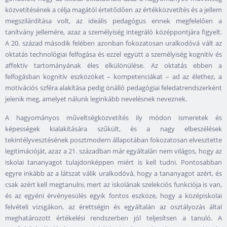
közvetítésének a célja magától értetődően az értékközvetítés és a jellem
megszilárdítása volt, az ideális pedagógus ennek megfelelően a
tanítvány jellemére, azaz a személyiség integráló középpontjára figyelt.
A 20. század második felében azonban fokozatosan uralkodóvá vált az
oktatás technológiai felfogása és ezzel együtt a személyiség kognitív és
affektív tartományának éles elkülönülése. Az oktatás ebben a
felfogásban kognitív eszközöket – kompetenciákat – ad az élethez, a
motivációs szféra alakítása pedig önálló pedagógiai feledatrendszerként
jelenik meg, amelyet nálunk leginkább nevelésnek neveznek.
A hagyományos műveltségközvetítés ily módon ismeretek és
képességek kialakítására szűkült, és a nagy elbeszélések
tekintélyvesztésének posztmodern állapotában fokozatosan elvesztette
legitimációját, azaz a 21. században már egyáltalán nem világos, hogy az
iskolai tananyagot tulajdonképpen miért is kell tudni. Pontosabban
egyre inkább az a látszat válik uralkodóvá, hogy a tananyagot azért, és
csak azért kell megtanulni, mert az iskolának szelekciós funkciója is van,
és az egyéni érvényesülés egyik fontos eszköze, hogy a középiskolai
felvételi vizsgákon, az érettségin és egyáltalán az osztályozás által
meghatározott értékelési rendszerben jól teljesítsen a tanuló. A