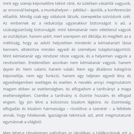
mint egy szerep képviselőire tekint ránk. Az üzletben vásárlók vagyunk,
az orvosnál betegek, a munkahelyen – például – ápolók, a konferencián
előadók. Mindig csak egy oldalunk látszik, szerepekbe szóródunk szét.
Az embernek ez a redukciója ugyanakkor biztonságot is ad, a
szükségszerűség biztonságát: mint kémiatanár nem véletlenül vagyok
az osztályban, hanem azért, mert szerepem ezt diktálja, és megillett az a
méltóság, hogy az adott helyzetben mindenki a kémiatanárt lássa
bennem, eltekintve minden egyedi és személyes tulajdonságomtól.
Mint kémiatanár egy rendszer része vagyok, és a helyemen vagyok a
rendszerben. Eredendően azonban nem kémiatanár vagyok, hanem
éppen én
. Nem valami, hanem valaki. Nem egy általános kategória
képviselője, nem egy funkció, hanem egy teljesen egyedi lény és
egyediségemben esetleges és esetlen. A nevelés annyi, megmutatom
magam ebben az esetlenségben, és elfogadom a tanítványt a maga
esetlenségében. Cserébe a tanítvány is őszinte hozzám, és elfogad
engem. Így jön létre a kölcsönös bizalom légköre. Az őszinteség,
elfogadás és bizalom hármassága – rövidítve: a szeretet – a feltétele
annak, hogy hitelesnek, igazságnak tekintsük azt, amit megmutatunk
egymásnak a világból.
Meg lehet-e ténylegesen valósítani az iskolában a találkozásnak ezt a