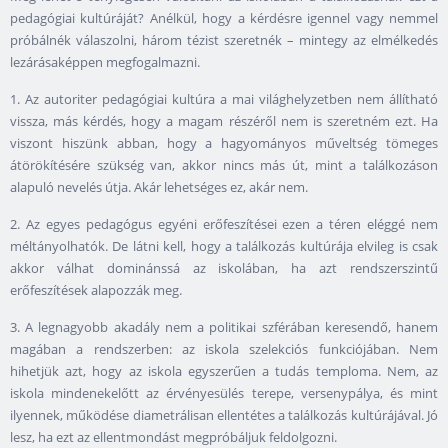
pedagógiai kultúráját? Anélkül, hogy a kérdésre igennel vagy nemmel
próbálnék válaszolni, három tézist szeretnék – mintegy az elmélkedés
lezárásaképpen megfogalmazni.
1. Az autoriter pedagógiai kultúra a mai világhelyzetben nem állítható
vissza, más kérdés, hogy a magam részéről nem is szeretném ezt. Ha
viszont hiszünk abban, hogy a hagyományos műveltség tömeges
átörökítésére szükség van, akkor nincs más út, mint a találkozáson
alapuló nevelés útja. Akár lehetséges ez, akár nem.
2. Az egyes pedagógus egyéni erőfeszítései ezen a téren eléggé nem
méltányolhatók. De látni kell, hogy a találkozás kultúrája elvileg is csak
akkor válhat dominánssá az iskolában, ha azt rendszerszintű
erőfeszítések alapozzák meg.
3. A legnagyobb akadály nem a politikai szférában keresendő, hanem
magában a rendszerben: az iskola szelekciós funkciójában. Nem
hihetjük azt, hogy az iskola egyszerűen a tudás temploma. Nem, az
iskola mindenekelőtt az érvényesülés terepe, versenypálya, és mint
ilyennek, működése diametrálisan ellentétes a találkozás kultúrájával. Jó
lesz, ha ezt az ellentmondást megpróbáljuk feldolgozni.