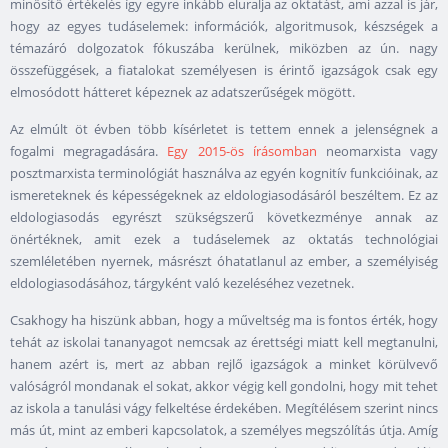
minősítő értékelés így egyre inkább eluralja az oktatást, ami azzal is jár,
hogy az egyes tudáselemek: információk, algoritmusok, készségek a
témazáró dolgozatok fókuszába kerülnek, miközben az ún. nagy
összefüggések, a fiatalokat személyesen is érintő igazságok csak egy
elmosódott hátteret képeznek az adatszerűségek mögött.
Az elmúlt öt évben több kísérletet is tettem ennek a jelenségnek a
fogalmi megragadására.
Egy 2015-ös írásomban
neomarxista vagy
posztmarxista terminológiát használva az egyén kognitív funkcióinak, az
ismereteknek és képességeknek az eldologiasodásáról beszéltem. Ez az
eldologiasodás egyrészt szükségszerű következménye annak az
önértéknek, amit ezek a tudáselemek az oktatás technológiai
szemléletében nyernek, másrészt óhatatlanul az ember, a személyiség
eldologiasodásához, tárgyként való kezeléséhez vezetnek.
Csakhogy ha hiszünk abban, hogy a műveltség ma is fontos érték, hogy
tehát az iskolai tananyagot nemcsak az érettségi miatt kell megtanulni,
hanem azért is, mert az abban rejlő igazságok a minket körülvevő
valóságról mondanak el sokat, akkor végig kell gondolni, hogy mit tehet
az iskola a tanulási vágy felkeltése érdekében. Megítélésem szerint nincs
más út, mint az emberi kapcsolatok, a személyes megszólítás útja. Amíg