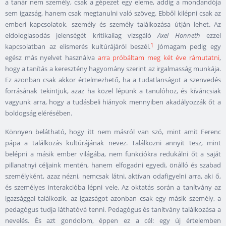
a tanár nem személy, csak a gépezet egy eleme, addig a mondandója
sem igazság, hanem csak megtanulni való szöveg. Ebből kilépni csak az
emberi kapcsolatok, személy és személy találkozása útján lehet. Az
eldologiasodás jelenségét kritikailag vizsgáló
Axel Honneth
ezzel
1
kapcsolatban az elismerés kultúrájáról beszél.
Jómagam pedig egy
egész más nyelvet használva
arra próbáltam meg két éve rámutatni
,
hogy a tanítás a keresztény hagyomány szerint az irgalmasság munkája.
Ez azonban csak akkor értelmezhető, ha a tudatlanságot a szenvedés
forrásának tekintjük, azaz ha közel lépünk a tanulóhoz, és kíváncsiak
vagyunk arra, hogy a tudásbeli hiányok mennyiben akadályozzák őt a
boldogság elérésében.
Könnyen belátható, hogy itt nem másról van szó, mint amit Ferenc
pápa a találkozás kultúrájának nevez. Találkozni annyit tesz, mint
belépni a másik ember világába, nem funkciókra redukálni őt a saját
pillanatnyi céljaink mentén, hanem elfogadni egyedi, önálló és szabad
személyként, azaz nézni, nemcsak látni, aktívan odafigyelni arra, aki ő,
és személyes interakcióba lépni vele. Az oktatás során a tanítvány az
igazsággal találkozik, az igazságot azonban csak egy másik személy, a
pedagógus tudja láthatóvá tenni. Pedagógus és tanítvány találkozása a
nevelés. És azt gondolom, éppen ez a cél: egy új értelemben