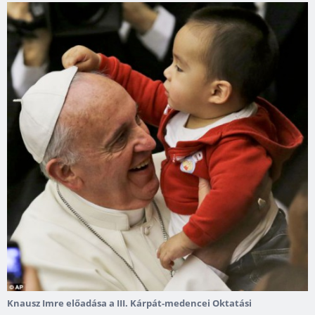
Knausz Imre előadása a III. Kárpát-medencei Oktatási