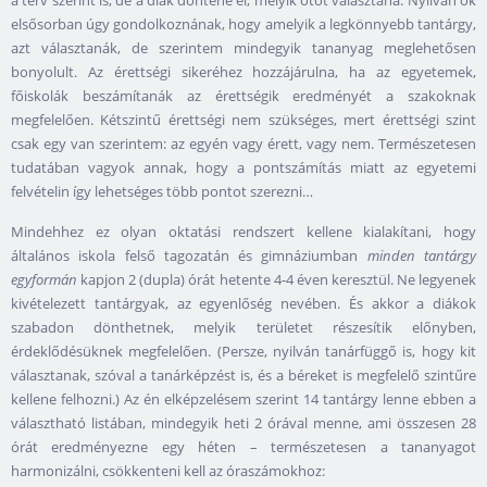
elsősorban úgy gondolkoznának, hogy amelyik a legkönnyebb tantárgy,
azt választanák, de szerintem mindegyik tananyag meglehetősen
bonyolult. Az érettségi sikeréhez hozzájárulna, ha az egyetemek,
főiskolák beszámítanák az érettségik eredményét a szakoknak
megfelelően. Kétszintű érettségi nem szükséges, mert érettségi szint
csak egy van szerintem: az egyén vagy érett, vagy nem. Természetesen
tudatában vagyok annak, hogy a pontszámítás miatt az egyetemi
felvételin így lehetséges több pontot szerezni…
Mindehhez ez olyan oktatási rendszert kellene kialakítani, hogy
általános iskola felső tagozatán és gimnáziumban
minden tantárgy
egyformán
kapjon 2 (dupla) órát hetente 4-4 éven keresztül. Ne legyenek
kivételezett tantárgyak, az egyenlőség nevében. És akkor a diákok
szabadon dönthetnek, melyik területet részesítik előnyben,
érdeklődésüknek megfelelően. (Persze, nyilván tanárfüggő is, hogy kit
választanak, szóval a tanárképzést is, és a béreket is megfelelő szintűre
kellene felhozni.) Az én elképzelésem szerint 14 tantárgy lenne ebben a
választható listában, mindegyik heti 2 órával menne, ami összesen 28
órát eredményezne egy héten – természetesen a tananyagot
harmonizálni, csökkenteni kell az óraszámokhoz: