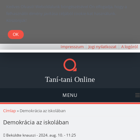
Kedves Olvasó! Weboldalunk böngészésével Ön elfogadja, hogy a
felhasználói élmény javítása céljából cookie-kat használunk.
Köszönjük!
Impresszum
Jogi nyilatkozat
A logóról
Taní-tani Online
MENU
Jelenlegi hely
Címlap
» Demokrácia az iskolában
Demokrácia az iskolában
Beküldte
knauszi
- 2024. aug. 10. - 11:25