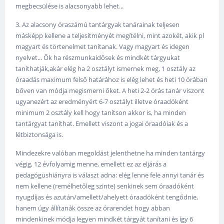
megbecsülése is alacsonyabb lehet...
3. Az alacsony óraszámú tantárgyak tanárainak teljesen
másképp kellene a teljesítményét megítélni, mint azokét, akik pl
magyart és törtenelmet tanítanak. Vagy magyart és idegen
nyelvet... Ők ha részmunkaidősek és mindkét tárgyukat
taníthatják,akár elég ha 2 osztályt ismernek meg, 1 osztály az
óraadás maximum felső határához is elég lehet és heti 10 órában
bőven van módja megismerni őket. A heti 2-2 órás tanár viszont
ugyanezért az eredményért 6-7 osztályt illetve óraadóként
minimum 2 osztály kell hogy tanítson akkor is, ha minden
tantárgyat taníthat. Emellett viszont a jogai óraadóiak és a
létbiztonsága is.
Mindezekre valóban megoldást jelenthetne ha minden tantárgy
végig, 12 évfolyamig menne, emellett ez az eljárás a
pedagógushiányra is választ adna: elég lenne fele annyi tanár és
nem kellene (remélhetőleg szinte) senkinek sem óraadóként
nyugdíjas és azután/amellett/ahelyett óraadóként tengődnie,
hanem úgy állítanák össze az órarendet hogy abban
mindenkinek módja legyen mindkét tárgyát tanítani és így 6