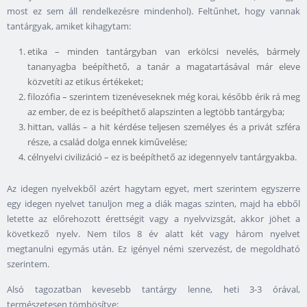
most ez sem áll rendelkezésre mindenhol). Feltűnhet, hogy vannak
tantárgyak, amiket kihagytam:
etika – minden tantárgyban van erkölcsi nevelés, bármely
tananyagba beépíthető, a tanár a magatartásával már eleve
közvetíti az etikus értékeket;
filozófia – szerintem tizenéveseknek még korai, később érik rá meg
az ember, de ez is beépíthető alapszinten a legtöbb tantárgyba;
hittan, vallás – a hit kérdése teljesen személyes és a privát szféra
része, a család dolga ennek kiművelése;
célnyelvi civilizáció – ez is beépíthető az idegennyelv tantárgyakba.
Az idegen nyelvekből azért hagytam egyet, mert szerintem egyszerre
egy idegen nyelvet tanuljon meg a diák magas szinten, majd ha ebből
letette az előrehozott érettségit vagy a nyelvvizsgát, akkor jöhet a
következő nyelv. Nem tilos 8 év alatt két vagy három nyelvet
megtanulni egymás után. Ez igényel némi szervezést, de megoldható
szerintem.
Alsó tagozatban kevesebb tantárgy lenne, heti 3-3 órával,
természetesen tömbösítve: