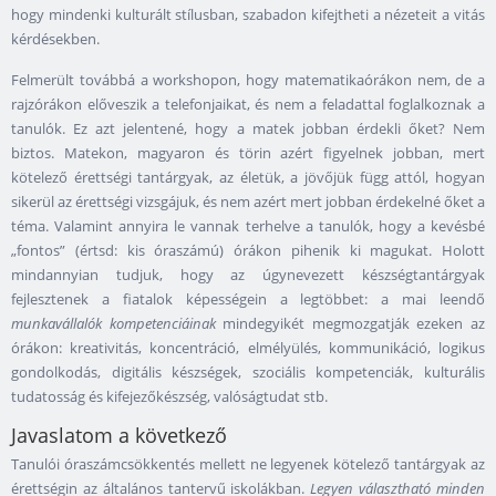
hogy mindenki kulturált stílusban, szabadon kifejtheti a nézeteit a vitás
kérdésekben.
Felmerült továbbá a workshopon, hogy matematikaórákon nem, de a
rajzórákon előveszik a telefonjaikat, és nem a feladattal foglalkoznak a
tanulók. Ez azt jelentené, hogy a matek jobban érdekli őket? Nem
biztos. Matekon, magyaron és törin azért figyelnek jobban, mert
kötelező érettségi tantárgyak, az életük, a jövőjük függ attól, hogyan
sikerül az érettségi vizsgájuk, és nem azért mert jobban érdekelné őket a
téma. Valamint annyira le vannak terhelve a tanulók, hogy a kevésbé
„fontos” (értsd: kis óraszámú) órákon pihenik ki magukat. Holott
mindannyian tudjuk, hogy az úgynevezett készségtantárgyak
fejlesztenek a fiatalok képességein a legtöbbet: a mai leendő
munkavállalók kompetenciáinak
mindegyikét megmozgatják ezeken az
órákon: kreativitás, koncentráció, elmélyülés, kommunikáció, logikus
gondolkodás, digitális készségek, szociális kompetenciák, kulturális
tudatosság és kifejezőkészség, valóságtudat stb.
Javaslatom a következő
Tanulói óraszámcsökkentés mellett ne legyenek kötelező tantárgyak az
érettségin az általános tantervű iskolákban.
Legyen választható minden