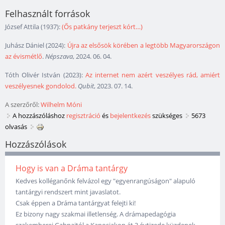
Felhasznált források
József Attila (1937):
(Ős patkány terjeszt kórt…)
Juhász Dániel (2024):
Újra az elsősök körében a legtöbb Magyarországon
az évismétlő
.
Népszava
, 2024. 06. 04.
Tóth Olivér István (2023):
Az internet nem azért veszélyes rád, amiért
veszélyesnek gondolod.
Qubit
, 2023. 07. 14.
A szerzőről:
Wilhelm Móni
A hozzászóláshoz
regisztráció
és
bejelentkezés
szükséges
5673
olvasás
Hozzászólások
Hogy is van a Dráma tantárgy
Kedves kolléganőnk felvázol egy "egyenrangúságon" alapuló
tantárgyi rendszert mint javaslatot.
Csak éppen a Dráma tantárgyat felejti ki!
Ez bizony nagy szakmai illetlenség. A drámapedagógia
szakemberei Gabnaitól a Kaposiakon át 3 évtizede küzdenek