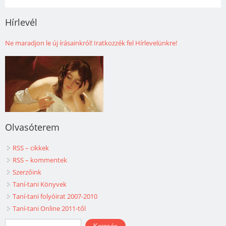
Hírlevél
Ne maradjon le új írásainkról! Iratkozzék fel Hírlevelünkre!
Olvasóterem
RSS – cikkek
RSS – kommentek
Szerzőink
Taní-tani Könyvek
Taní-tani folyóirat 2007-2010
Taní-tani Online 2011-től
Keresés űrlap
Keresés