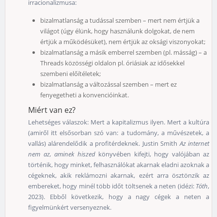
irracionalizmusa:
bizalmatlanság a tudással szemben – mert nem értjük a
világot (úgy élünk, hogy használunk dolgokat, de nem
értjük a működésüket), nem értjük az oksági viszonyokat;
bizalmatlanság a másik emberrel szemben (pl. másság) – a
Threads közösségi oldalon pl. óriásiak az idősekkel
szembeni előítéletek;
bizalmatlanság a változással szemben – mert ez
fenyegetheti a konvencióinkat.
Miért van ez?
Lehetséges válaszok: Mert a kapitalizmus ilyen. Mert a kultúra
(amiről itt elsősorban szó van: a tudomány, a művészetek, a
vallás) alárendelődik a profitérdeknek. Justin Smith
Az internet
nem az, aminek hiszed
könyvében kifejti, hogy valójában az
történik, hogy minket, felhasználókat akarnak eladni azoknak a
cégeknek, akik reklámozni akarnak, ezért arra ösztönzik az
embereket, hogy minél több időt töltsenek a neten (idézi:
Tóth
,
2023). Ebből következik, hogy a nagy cégek a neten a
figyelmünkért versenyeznek.