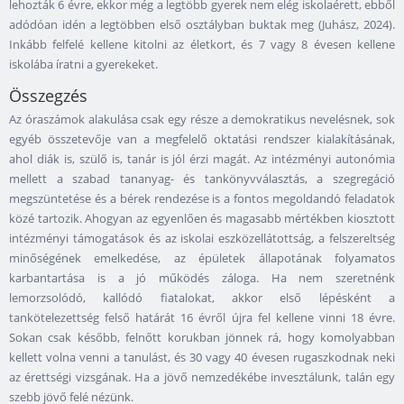
lehozták 6 évre, ekkor még a legtöbb gyerek nem elég iskolaérett, ebből
adódóan idén a legtöbben első osztályban buktak meg (Juhász, 2024).
Inkább felfelé kellene kitolni az életkort, és 7 vagy 8 évesen kellene
iskolába íratni a gyerekeket.
Összegzés
Az óraszámok alakulása csak egy része a demokratikus nevelésnek, sok
egyéb összetevője van a megfelelő oktatási rendszer kialakításának,
ahol diák is, szülő is, tanár is jól érzi magát. Az intézményi autonómia
mellett a szabad tananyag- és tankönyvválasztás, a szegregáció
megszüntetése és a bérek rendezése is a fontos megoldandó feladatok
közé tartozik. Ahogyan az egyenlően és magasabb mértékben kiosztott
intézményi támogatások és az iskolai eszközellátottság, a felszereltség
minőségének emelkedése, az épületek állapotának folyamatos
karbantartása is a jó működés záloga. Ha nem szeretnénk
lemorzsolódó, kallódó fiatalokat, akkor első lépésként a
tankötelezettség felső határát 16 évről újra fel kellene vinni 18 évre.
Sokan csak később, felnőtt korukban jönnek rá, hogy komolyabban
kellett volna venni a tanulást, és 30 vagy 40 évesen rugaszkodnak neki
az érettségi vizsgának. Ha a jövő nemzedékébe invesztálunk, talán egy
szebb jövő felé nézünk.