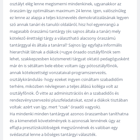
osztályt elég lenne megismerni mindenkinek, ugyanakkor az
óraszám így optimálisan maximum 24 lenne. Igen, valószínűleg
ez lenne az alapja a teljes köznevelés demokratizalásának legyen
szó annak tanári és tanulói oldaláról, hisz hol egyenrangú a
magasabb óraszámú tantárgy (és sajnos általa a tanár) mely
kötelező érettségi tárgy a választható alacsony óraszámú
tantárggyal és általa a tanárral? Sajnos így egyfajta informális
hierarchiát látnak a diákok (+ugye óraado osztályfőnök sem
lehet, szakkepzesben közismereti tárgyat oktató pedagógusként
már én is sétáltam bele ebbe: voltam úgy pótosztályfőnök,
annak kötelezettségi vonzataival-programszervezés,
osztálykirándulás- hogy ezeket ingyen csináltam szabadidőm
terhére, miközben névlegesen a teljes állású kolléga volt az
osztályfőnök. Ő vitte az adminisztrációs én a szabadidős és
rendezvényszervezési pluszfeladatokat, ezzel a diákok tisztában
voltak: azért van így, mert "csak" óraadó vagyok).
Ha mindenki minden tantárgyat azonos óraszamban taníthatna
és a kimeneteli követelmények is azonosak lennének úgy az
effajta presztízskülöbségek megszűnnének és valóban egy
svédasztal lenne a bőséges tantárgyi választék.