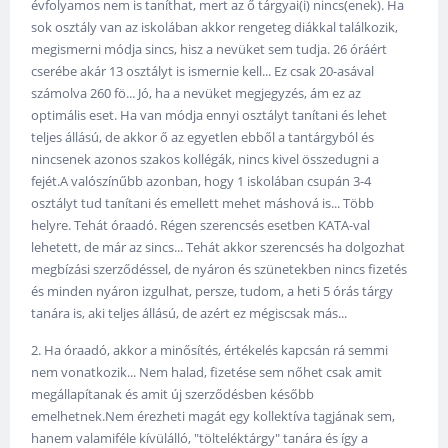
évfolyamos nem is taníthat, mert az ő tárgyai(i) nincs(enek). Ha
sok osztály van az iskolában akkor rengeteg diákkal találkozik,
megismerni módja sincs, hisz a nevüket sem tudja. 26 óráért
cserébe akár 13 osztályt is ismernie kell... Ez csak 20-asával
számolva 260 fö... Jó, ha a nevüket megjegyzés, ám ez az
optimális eset. Ha van módja ennyi osztályt tanítani és lehet
teljes állású, de akkor ő az egyetlen ebből a tantárgyból és
nincsenek azonos szakos kollégák, nincs kivel összedugni a
fejét.A valószínűbb azonban, hogy 1 iskolában csupán 3-4
osztályt tud tanítani és emellett mehet máshová is... Több
helyre. Tehát óraadó. Régen szerencsés esetben KATA-val
lehetett, de már az sincs... Tehát akkor szerencsés ha dolgozhat
megbízási szerződéssel, de nyáron és szünetekben nincs fizetés
és minden nyáron izgulhat, persze, tudom, a heti 5 órás tárgy
tanára is, aki teljes állású, de azért ez mégiscsak más...
2. Ha óraadó, akkor a minősítés, értékelés kapcsán rá semmi
nem vonatkozik... Nem halad, fizetése sem nőhet csak amit
megállapítanak és amit új szerződésben később
emelhetnek.Nem érezheti magát egy kollektíva tagjának sem,
hanem valamiféle kívülálló, "tölteléktárgy" tanára és így a