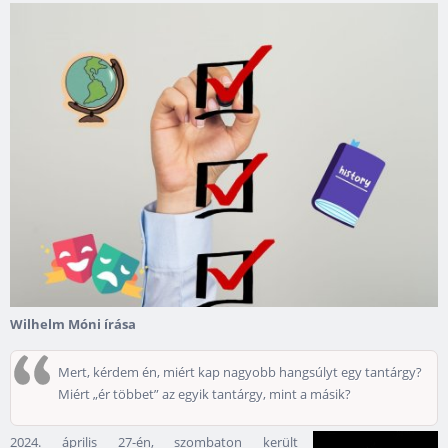
Wilhelm Móni írása
Mert, kérdem én, miért kap nagyobb hangsúlyt egy tantárgy?
Miért „ér többet” az egyik tantárgy, mint a másik?
2024. április 27-én, szombaton került