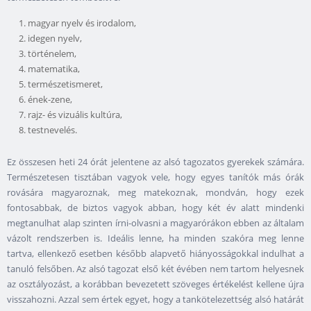
magyar nyelv és irodalom,
idegen nyelv,
történelem,
matematika,
természetismeret,
ének-zene,
rajz- és vizuális kultúra,
testnevelés.
Ez összesen heti 24 órát jelentene az alsó tagozatos gyerekek számára.
Természetesen tisztában vagyok vele, hogy egyes tanítók más órák
rovására magyaroznak, meg matekoznak, mondván, hogy ezek
fontosabbak, de biztos vagyok abban, hogy két év alatt mindenki
megtanulhat alap szinten írni-olvasni a magyarórákon ebben az általam
vázolt rendszerben is. Ideális lenne, ha minden szakóra meg lenne
tartva, ellenkező esetben később alapvető hiányosságokkal indulhat a
tanuló felsőben. Az alsó tagozat első két évében nem tartom helyesnek
az osztályozást, a korábban bevezetett szöveges értékelést kellene újra
visszahozni. Azzal sem értek egyet, hogy a tankötelezettség alsó határát