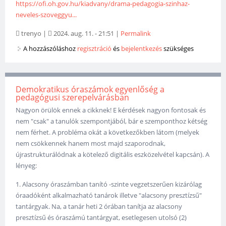
https://ofi.oh.gov.hu/kiadvany/drama-pedagogia-szinhaz-
neveles-szoveggyu...
trenyo
|
2024. aug. 11. - 21:51
|
Permalink
A hozzászóláshoz
regisztráció
és
bejelentkezés
szükséges
Demokratikus óraszámok egyenlőség a
pedagógusi szerepelvárásban
Nagyon örülök ennek a cikknek! E kérdések nagyon fontosak és
nem "csak" a tanulók szempontjából, bár e szemponthoz kétség
nem férhet. A probléma okát a következőkben látom (melyek
nem csökkennek hanem most majd szaporodnak,
újrastrukturálódnak a kötelező digitális eszközelvétel kapcsán). A
lényeg:
1. Alacsony óraszámban tanító -szinte vegzetszerűen kizárólag
óraadóként alkalmazható tanárok illetve "alacsony presztízsű"
tantárgyak. Na, a tanár heti 2 órában tanítja az alacsony
presztízsű és óraszámú tantárgyat, esetlegesen utolsó (2)