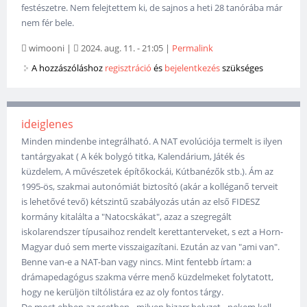
festészetre. Nem felejtettem ki, de sajnos a heti 28 tanórába már
nem fér bele.
wimooni
|
2024. aug. 11. - 21:05
|
Permalink
A hozzászóláshoz
regisztráció
és
bejelentkezés
szükséges
ideiglenes
Minden mindenbe integrálható. A NAT evolúciója termelt is ilyen
tantárgyakat ( A kék bolygó titka, Kalendárium, Játék és
küzdelem, A művészetek építőkockái, Kútbanézők stb.). Ám az
1995-ös, szakmai autonómiát biztosító (akár a kolléganő terveit
is lehetővé tevő) kétszintű szabályozás után az első FIDESZ
kormány kitalálta a "Natocskákat", azaz a szegregált
iskolarendszer típusaihoz rendelt kerettanterveket, s ezt a Horn-
Magyar duó sem merte visszaigazítani. Ezután az van "ami van".
Benne van-e a NAT-ban vagy nincs. Mint fentebb írtam: a
drámapedagógus szakma vérre menő küzdelmeket folytatott,
hogy ne kerüljön tiltólistára ez az oly fontos tárgy.
De most ebben az esetben - milyen bizarr helyzet - nekem kell