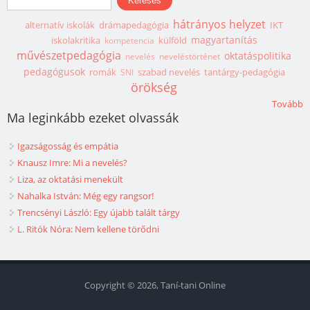
hátrányos helyzet
alternatív iskolák
drámapedagógia
IKT
magyartanítás
iskolakritika
külföld
kompetencia
művészetpedagógia
oktatáspolitika
nevelés
neveléstörténet
pedagógusok
romák
szabad nevelés
tantárgy-pedagógia
SNI
örökség
Tovább
Ma leginkább ezeket olvassák
Igazságosság és empátia
Knausz Imre: Mi a nevelés?
Liza, az oktatási menekült
Nahalka István: Még egy rangsor!
Trencsényi László: Egy újabb talált tárgy
L. Ritók Nóra: Nem kellene törődni
Copyright © 2026, Taní-tani Online