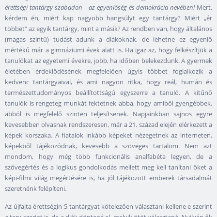
érettségi tantárgy szabadon – az egyenlőség és demokrácia nevében!
Mert,
kérdem én, miért kap nagyobb hangsúlyt egy tantárgy? Miért „ér
többet” az egyik tantárgy, mint a másik? Az rendben van, hogy általános
(magas szintű) tudást adunk a diákoknak, de lehetne ez egyenlő
mértékű már a gimnáziumi évek alatt is. Ha igaz az, hogy felkészítjük a
tanulókat az egyetemi évekre, jobb, ha időben belekezdünk. A gyermek
életében érdeklődésének megfelelően úgyis többet foglalkozik a
kedvenc tantárgyaival, és ami nagyon ritka, hogy reál, humán és
természettudományos beállítottságú egyszerre a tanuló. A kitűnő
tanulók is rengeteg munkát fektetnek abba, hogy amiből gyengébbek,
abból is megfelelő szinten teljesítsenek. Napjainkban sajnos egyre
kevesebben olvasnak rendszeresen, már a 21. század elején elérkezett a
képek korszaka. A fiatalok inkább képeket nézegetnek az interneten,
képekből tájékozódnak, kevesebb a szöveges tartalom. Nem azt
mondom, hogy még több funkcionális analfabéta legyen, de a
szövegértés és a logikus gondolkodás mellett meg kell tanítani őket a
képi-filmi világ megértésére is, ha jól tájékozott emberek társadalmát
szeretnénk felépíteni.
Az újfajta érettségin 5 tantárgyat kötelezően választani kellene e szerint
a terv szerint is, de a diák döntené el, melyik ötöt választaná. Nyilván ők