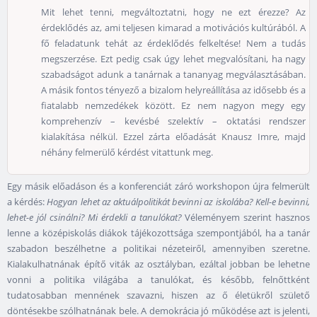
Mit lehet tenni, megváltoztatni, hogy ne ezt érezze? Az
érdeklődés az, ami teljesen kimarad a motivációs kultúrából. A
fő feladatunk tehát az érdeklődés felkeltése! Nem a tudás
megszerzése. Ezt pedig csak úgy lehet megvalósítani, ha nagy
szabadságot adunk a tanárnak a tananyag megválasztásában.
A másik fontos tényező a bizalom helyreállítása az idősebb és a
fiatalabb nemzedékek között. Ez nem nagyon megy egy
komprehenzív – kevésbé szelektív – oktatási rendszer
kialakítása nélkül. Ezzel zárta előadását Knausz Imre, majd
néhány felmerülő kérdést vitattunk meg.
Egy másik előadáson és a konferenciát záró workshopon újra felmerült
a kérdés:
Hogyan lehet az aktuálpolitikát bevinni az iskolába? Kell-e bevinni,
lehet-e jól csinálni? Mi érdekli a tanulókat?
Véleményem szerint hasznos
lenne a középiskolás diákok tájékozottsága szempontjából, ha a tanár
szabadon beszélhetne a politikai nézeteiről, amennyiben szeretne.
Kialakulhatnának építő viták az osztályban, ezáltal jobban be lehetne
vonni a politika világába a tanulókat, és később, felnőttként
tudatosabban mennének szavazni, hiszen az ő életükről születő
döntésekbe szólhatnának bele. A demokrácia jó működése azt is jelenti,