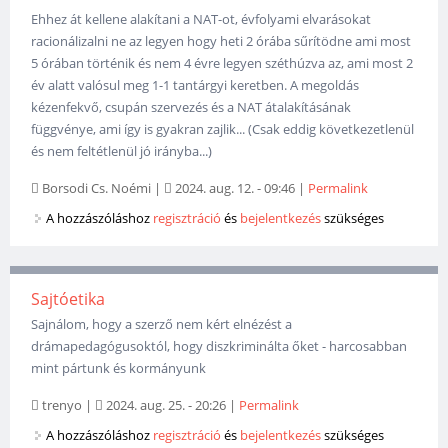
Ehhez át kellene alakítani a NAT-ot, évfolyami elvarásokat
racionálizalni ne az legyen hogy heti 2 órába sűrítödne ami most
5 órában történik és nem 4 évre legyen széthúzva az, ami most 2
év alatt valósul meg 1-1 tantárgyi keretben. A megoldás
kézenfekvő, csupán szervezés és a NAT átalakításának
függvénye, ami így is gyakran zajlik... (Csak eddig következetlenül
és nem feltétlenül jó irányba...)
Borsodi Cs. Noémi
|
2024. aug. 12. - 09:46
|
Permalink
A hozzászóláshoz
regisztráció
és
bejelentkezés
szükséges
Sajtóetika
Sajnálom, hogy a szerző nem kért elnézést a
drámapedagógusoktól, hogy diszkriminálta őket - harcosabban
mint pártunk és kormányunk
trenyo
|
2024. aug. 25. - 20:26
|
Permalink
A hozzászóláshoz
regisztráció
és
bejelentkezés
szükséges