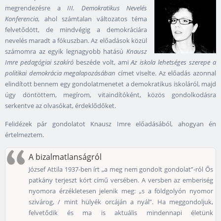
megrendezésre a
III. Demokratikus Nevelés
Konferencia
, ahol számtalan változatos téma
felvetődött, de mindvégig a demokráciára
nevelés maradt a fókuszban. Az előadások közül
számomra az egyik legnagyobb hatású
Knausz
Imre pedagógiai szakíró
beszéde volt, ami
Az iskola lehetséges szerepe a
politikai demokrácia megalapozásában
címet viselte. Az előadás azonnal
elindított bennem egy gondolatmenetet a demokratikus iskoláról, majd
úgy döntöttem, megírom, vitaindítóként, közös gondolkodásra
serkentve az olvasókat, érdeklődőket.
Felidézek pár gondolatot Knausz Imre előadásából, ahogyan én
értelmeztem.
A bizalmatlanságról
József Attila 1937-ben írt „a meg nem gondolt gondolat”-ról Ős
patkány terjeszt kórt című versében. A versben az emberiség
nyomora érzékletesen jelenik meg: „s a földgolyón nyomor
szivárog, / mint hülyék orcáján a nyál”. Ha meggondoljuk,
felvetődik és ma is aktuális mindennapi életünk