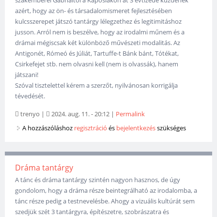
azért, hogy az ön- és társadalomismeret fejlesztésében
kulcsszerepet játszó tantárgy lélegzethez és legitimitáshoz
jusson. Arról nem is beszélve, hogy az irodalmi műnem és a
drámai mégiscsak két különböző művészeti modalitás. Az
Antigonét, Rómeó és Júliát, Tartuffe-t Bánk bánt, Tótékat,
Csirkefejet stb. nem olvasni kell (nem is olvassák), hanem
játszani!
Szóval tisztelettel kérem a szerzőt, nyilvánosan korrigálja
tévedését.
trenyo
|
2024. aug. 11. - 20:12
|
Permalink
A hozzászóláshoz
regisztráció
és
bejelentkezés
szükséges
Dráma tantárgy
A tánc és dráma tantárgy szintén nagyon hasznos, de úgy
gondolom, hogy a dráma része beintegrálható az irodalomba, a
tánc része pedig a testnevelésbe. Ahogy a vizuális kultúrát sem
szedjük szét 3 tantárgyra, építészetre, szobrászatra és