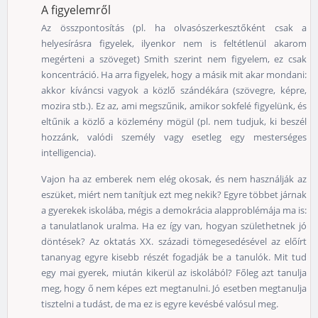
A figyelemről
Az összpontosítás (pl. ha olvasószerkesztőként csak a
helyesírásra figyelek, ilyenkor nem is feltétlenül akarom
megérteni a szöveget) Smith szerint nem figyelem, ez csak
koncentráció. Ha arra figyelek, hogy a másik mit akar mondani:
akkor kíváncsi vagyok a közlő szándékára (szövegre, képre,
mozira stb.). Ez az, ami megszűnik, amikor sokfelé figyelünk, és
eltűnik a közlő a közlemény mögül (pl. nem tudjuk, ki beszél
hozzánk, valódi személy vagy esetleg egy mesterséges
intelligencia).
Vajon ha az emberek nem elég okosak, és nem használják az
eszüket, miért nem tanítjuk ezt meg nekik? Egyre többet járnak
a gyerekek iskolába, mégis a demokrácia alapproblémája ma is:
a tanulatlanok uralma. Ha ez így van, hogyan születhetnek jó
döntések? Az oktatás XX. századi tömegesedésével az előírt
tananyag egyre kisebb részét fogadják be a tanulók. Mit tud
egy mai gyerek, miután kikerül az iskolából? Főleg azt tanulja
meg, hogy ő nem képes ezt megtanulni. Jó esetben megtanulja
tisztelni a tudást, de ma ez is egyre kevésbé valósul meg.