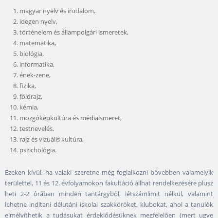
magyar nyelv és irodalom,
idegen nyelv,
történelem és állampolgári ismeretek,
matematika,
biológia,
informatika,
ének-zene,
fizika,
földrajz,
kémia,
mozgóképkultúra és médiaismeret,
testnevelés,
rajz és vizuális kultúra,
pszichológia.
Ezeken kívül, ha valaki szeretne még foglalkozni bővebben valamelyik
területtel, 11 és 12. évfolyamokon fakultáció állhat rendelkezésére plusz
heti 2-2 órában minden tantárgyból, létszámlimit nélkül, valamint
lehetne indítani délutáni iskolai szakköröket, klubokat, ahol a tanulók
elmélyíthetik a tudásukat érdeklődésüknek megfelelően (mert ugye