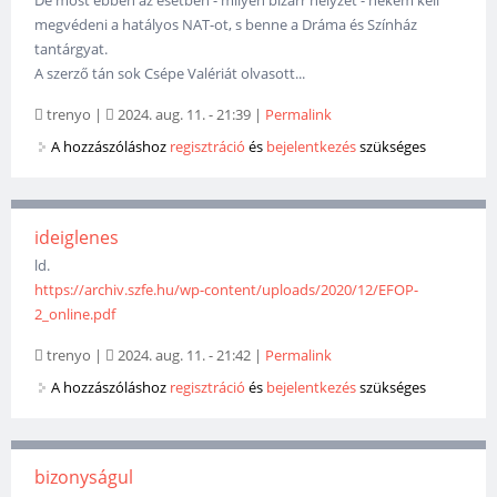
megvédeni a hatályos NAT-ot, s benne a Dráma és Színház
tantárgyat.
A szerző tán sok Csépe Valériát olvasott...
trenyo
|
2024. aug. 11. - 21:39
|
Permalink
A hozzászóláshoz
regisztráció
és
bejelentkezés
szükséges
ideiglenes
ld.
https://archiv.szfe.hu/wp-content/uploads/2020/12/EFOP-
2_online.pdf
trenyo
|
2024. aug. 11. - 21:42
|
Permalink
A hozzászóláshoz
regisztráció
és
bejelentkezés
szükséges
bizonyságul