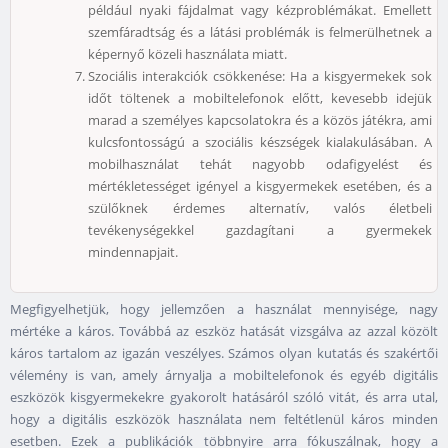
például nyaki fájdalmat vagy kézproblémákat. Emellett
szemfáradtság és a látási problémák is felmerülhetnek a
képernyő közeli használata miatt.
Szociális interakciók csökkenése: Ha a kisgyermekek sok
időt töltenek a mobiltelefonok előtt, kevesebb idejük
marad a személyes kapcsolatokra és a közös játékra, ami
kulcsfontosságú a szociális készségek kialakulásában. A
mobilhasználat tehát nagyobb odafigyelést és
mértékletességet igényel a kisgyermekek esetében, és a
szülőknek érdemes alternatív, valós életbeli
tevékenységekkel gazdagítani a gyermekek
mindennapjait.
Megfigyelhetjük, hogy jellemzően a használat mennyisége, nagy
mértéke a káros. Továbbá az eszköz hatását vizsgálva az azzal közölt
káros tartalom az igazán veszélyes. Számos olyan kutatás és szakértői
vélemény is van, amely árnyalja a mobiltelefonok és egyéb digitális
eszközök kisgyermekekre gyakorolt hatásáról szóló vitát, és arra utal,
hogy a digitális eszközök használata nem feltétlenül káros minden
esetben. Ezek a publikációk többnyire arra fókuszálnak, hogy a