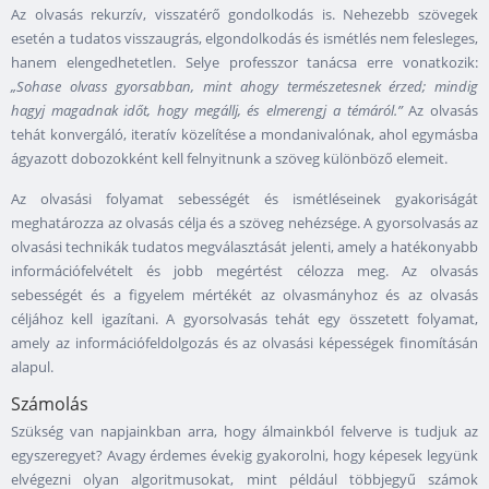
Az olvasás rekurzív, visszatérő gondolkodás is. Nehezebb szövegek
esetén a tudatos visszaugrás, elgondolkodás és ismétlés nem felesleges,
hanem elengedhetetlen. Selye professzor tanácsa erre vonatkozik:
„Sohase olvass gyorsabban, mint ahogy természetesnek érzed; mindig
hagyj magadnak időt, hogy megállj, és elmerengj a témáról.”
Az olvasás
tehát konvergáló, iteratív közelítése a mondanivalónak, ahol egymásba
ágyazott dobozokként kell felnyitnunk a szöveg különböző elemeit.
Az olvasási folyamat sebességét és ismétléseinek gyakoriságát
meghatározza az olvasás célja és a szöveg nehézsége. A gyorsolvasás az
olvasási technikák tudatos megválasztását jelenti, amely a hatékonyabb
információfelvételt és jobb megértést célozza meg. Az olvasás
sebességét és a figyelem mértékét az olvasmányhoz és az olvasás
céljához kell igazítani. A gyorsolvasás tehát egy összetett folyamat,
amely az információfeldolgozás és az olvasási képességek finomításán
alapul.
Számolás
Szükség van napjainkban arra, hogy álmainkból felverve is tudjuk az
egyszeregyet? Avagy érdemes évekig gyakorolni, hogy képesek legyünk
elvégezni olyan algoritmusokat, mint például többjegyű számok