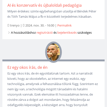
AI és konzervatív és újbaloldali pedagógia
Milyen érdekes: szinte egybehangzóan utasítja el Béndek Péter
és Tóth Tamás Május a fb-n közzétett terjedelmes írásaiban.
trenyo
|
2024. nov. 30. - 16:00
|
Permalink
A hozzászóláshoz
regisztráció
és
bejelentkezés
szükséges
Ez egy okos írás, de én
Ez egy okos írás, de én egyoldalúnak tartom. Azt a narrativát
követi, hogy az okostelefon, az internet egy eszköz, egy
technológia, amelynek a felhasználása tőlünk függ. Szerintem ez
nem így van, a technológia mögött társadalmi és hatalmi
viszonyok vannak. Ezek elemzése itt hosszadalmas lenne, de
rövidre zárva a dolgot azt mondanám, hogy felszámolja az
odafigyelés képességét, a készséget arra, hogy bonyolult