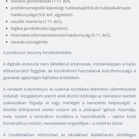
induktív gondolkodás (1-11. évf),
problémamegoldó képesség: tudáselsajátítás és tudásalkalmazás
hatékonysága (5-8. évf., egyetem),
vizuális memória (1-11. évf.),
logikai gondolkodás (egyetem),
internetes információkeresési hatékonyság (5-11. évf.),
olvasás-szövegértés.
A professzor asszony következtetése:
A digitális eszközök nem feltétlenül ártalmasak, mindenképpen a hatás
időtartamától függőek, de körültekintő használatuk kulcsfontosságú a
gyerekek egészséges fejlődése érdekében.
A rendelet tudományos és szakmai körökben ellentétes véleményeket
indukált. Vizsgálatom szerint ezek döntő többsége az iskoláskor kezdeti
szakaszában fogadja el vagy mérlegeli a bevezetés helyességét, a
felsőbb évfolyamok esetén viszont azt a „kiskaput” igényli, használja,
mely szerint a tanórákon továbbra is használhatók – sajnos kissé
bürokratikus módon, nevezetesen engedéllyel – a mobil és társai.
A továbbiakban elsősorban az iskolákban kialakítandó elsődleges