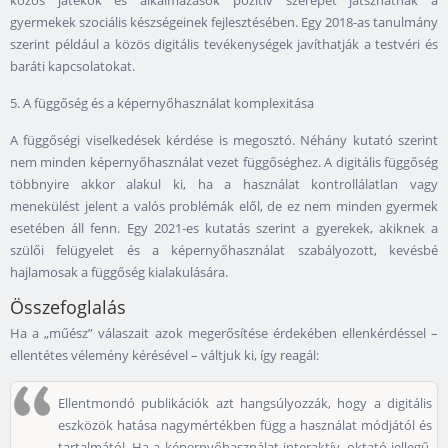
közös játékok és alkalmazások pozitív szerepet játszhatnak a
gyermekek szociális készségeinek fejlesztésében. Egy 2018-as tanulmány
szerint például a közös digitális tevékenységek javíthatják a testvéri és
baráti kapcsolatokat.
5. A függőség és a képernyőhasználat komplexitása
A függőségi viselkedések kérdése is megosztó. Néhány kutató szerint
nem minden képernyőhasználat vezet függőséghez. A digitális függőség
többnyire akkor alakul ki, ha a használat kontrollálatlan vagy
menekülést jelent a valós problémák elől, de ez nem minden gyermek
esetében áll fenn. Egy 2021-es kutatás szerint a gyerekek, akiknek a
szülői felügyelet és a képernyőhasználat szabályozott, kevésbé
hajlamosak a függőség kialakulására.
Összefoglalás
Ha a „műész” válaszait azok megerősítése érdekében ellenkérdéssel –
ellentétes vélemény kérésével – váltjuk ki, így reagál:
Ellentmondó publikációk azt hangsúlyozzák, hogy a digitális
eszközök hatása nagymértékben függ a használat módjától és
tartalmától. Ha a képernyőhasználat interaktív, oktató jellegű,