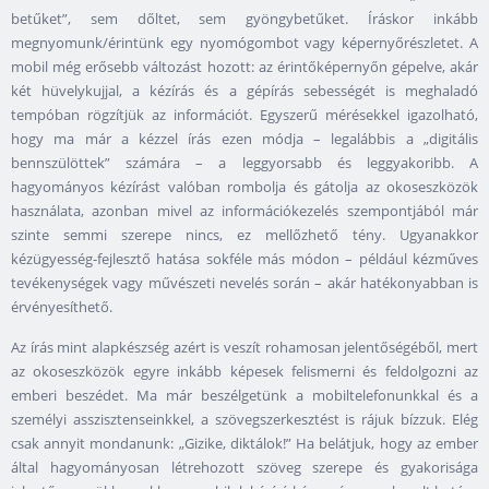
betűket”, sem dőltet, sem gyöngybetűket. Íráskor inkább
megnyomunk/érintünk egy nyomógombot vagy képernyőrészletet. A
mobil még erősebb változást hozott: az érintőképernyőn gépelve, akár
két hüvelykujjal, a kézírás és a gépírás sebességét is meghaladó
tempóban rögzítjük az információt. Egyszerű mérésekkel igazolható,
hogy ma már a kézzel írás ezen módja – legalábbis a „digitális
bennszülöttek” számára – a leggyorsabb és leggyakoribb. A
hagyományos kézírást valóban rombolja és gátolja az okoseszközök
használata, azonban mivel az információkezelés szempontjából már
szinte semmi szerepe nincs, ez mellőzhető tény. Ugyanakkor
kézügyesség-fejlesztő hatása sokféle más módon – például kézműves
tevékenységek vagy művészeti nevelés során – akár hatékonyabban is
érvényesíthető.
Az írás mint alapkészség azért is veszít rohamosan jelentőségéből, mert
az okoseszközök egyre inkább képesek felismerni és feldolgozni az
emberi beszédet. Ma már beszélgetünk a mobiltelefonunkkal és a
személyi asszisztenseinkkel, a szövegszerkesztést is rájuk bízzuk. Elég
csak annyit mondanunk: „Gizike, diktálok!” Ha belátjuk, hogy az ember
által hagyományosan létrehozott szöveg szerepe és gyakorisága