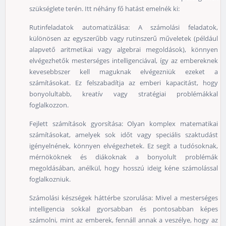
szükséglete terén. Itt néhány fő hatást emelnék ki:
Rutinfeladatok automatizálása: A számolási feladatok,
különösen az egyszerűbb vagy rutinszerű műveletek (például
alapvető aritmetikai vagy algebrai megoldások), könnyen
elvégezhetők mesterséges intelligenciával, így az embereknek
kevesebbszer kell maguknak elvégezniük ezeket a
számításokat. Ez felszabadítja az emberi kapacitást, hogy
bonyolultabb, kreatív vagy stratégiai problémákkal
foglalkozzon.
Fejlett számítások gyorsítása: Olyan komplex matematikai
számításokat, amelyek sok időt vagy speciális szaktudást
igényelnének, könnyen elvégezhetek. Ez segít a tudósoknak,
mérnököknek és diákoknak a bonyolult problémák
megoldásában, anélkül, hogy hosszú ideig kéne számolással
foglalkozniuk.
Számolási készségek háttérbe szorulása: Mivel a mesterséges
intelligencia sokkal gyorsabban és pontosabban képes
számolni, mint az emberek, fennáll annak a veszélye, hogy az