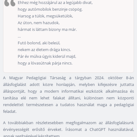
Ehhez még hozzájárul az a legújabb divat,
hogy autómobilok benzinje csöpög.
Harsog a tülök, megsüketülök,
Az úton, nem hazudok,
hármat is láttam bizony ma már.
…
Futó bolond, aki beleül,
nekem az életem drága kincs.
Pár év múlva úgyis kiderül majd,
hogy a lóvasútnak párja nincs.
A Magyar Pedagógiai Társaság a tárgyban 2024. október 8-án
állásfoglalást adott közre honlapján, melyben kifejezésre juttatta
álláspontját, hogy a modern informatikai eszközök alkalmazása és
tanítása elé nem lehet falakat állítani, különösen nem központi
rendelettel: természetesen a tudatos használat maga a pedagógiai
feladat.
A továbbiakban részletesebben megfogalmazom az állásfoglalásunk
érvényességét erősítő érveket. Írásomat a ChatGPT használatával,
annak segítségével készítettem.