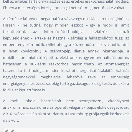
kell az értékes tartalomválasztás és az értékes eszközhasználat módjait.
Ebben a mesterséges intelligencia segíthet, sőt megmentőnkké válhat.
A kérdésre könnyen megadható a válasz egy dilettáns szemszögéből is.
Hiszen ki ne tudná, hogy minden eszköz – így a mobil is, amit
tekinthetünk az információtechnológiai eszközök jellemző
képviselőjének – értéke és haszna kizárólag a felhasználótól függ, az
emberi tényezőn múlik. (Mint ahogy a közmondásos ekevasból kardot
is lehet kovácsolni.) A számítógép, illetve annak inkarnációja, a
mobiltelefon, mióta túllépett az elektronikus agy embrionális állapotán,
hatásában a nukleáris reaktorhoz hasonlítható. Az atomenergiát
hasznosító technológia minden korábbi energetikai átalakítás hatását
nagyságrendekkel meghaladja, lehetővé téve az emberiség
energiaigényeinek évszázadokig tartó gazdaságos kielégítését, de akár a
földi élet kipusztítását is.
A mobil iskolai használatát nem szorgalmazni, akadályozni
anakronizmus, számomra az operett világának bájos előkelőségét idézi.
A XIX. század elején alkotott darab, a Luxemburg grófja egyik közkedvelt
dala volt: