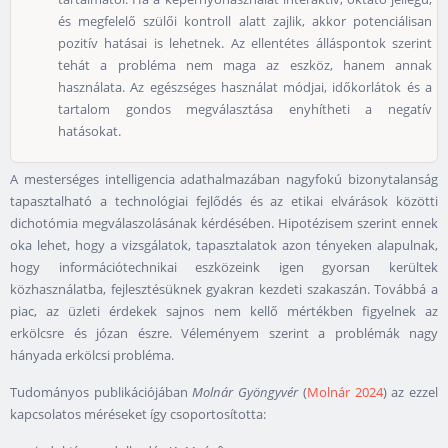
és megfelelő szülői kontroll alatt zajlik, akkor potenciálisan
pozitív hatásai is lehetnek. Az ellentétes álláspontok szerint
tehát a probléma nem maga az eszköz, hanem annak
használata. Az egészséges használat módjai, időkorlátok és a
tartalom gondos megválasztása enyhítheti a negatív
hatásokat.
A mesterséges intelligencia adathalmazában nagyfokú bizonytalanság
tapasztalható a technológiai fejlődés és az etikai elvárások közötti
dichotómia megválaszolásának kérdésében. Hipotézisem szerint ennek
oka lehet, hogy a vizsgálatok, tapasztalatok azon tényeken alapulnak,
hogy információtechnikai eszközeink igen gyorsan kerültek
közhasználatba, fejlesztésüknek gyakran kezdeti szakaszán. Továbbá a
piac, az üzleti érdekek sajnos nem kellő mértékben figyelnek az
erkölcsre és józan észre. Véleményem szerint a problémák nagy
hányada erkölcsi probléma.
Tudományos publikációjában
Molnár Gyöngyvér
(
Molnár 2024
) az ezzel
kapcsolatos méréseket így csoportosította: