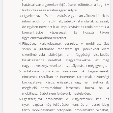
hatással van a gyerekek fejlődésére, különösen a kognitív
funkciókra és az érzelmi egyensúlyra.
Figyelemzavar és impulzivitás: A gyorsan változó képek és
információk (pl. rajzfilmek, játékok) stimulálják az agyat,
de egyben növelhetik az impulzivitást és csökkenthetik a
koncentrációs képességet. Ez hosszú távon
figyelemzavarokhoz vezethet.
Függőség kialakulásának veszélye: A mobilhasználat
során a jutalmazó rendszert (pl. játékoknál elért
sikerélmények) aktiválják, ami függőségi viselkedés
kialakulásához vezethet. Kisgyermekeknél ez még
nagyobb veszély, mivel az önszabályozásuk még gyenge.
Tartalomra vonatkozó veszélyek: A kisgyermekek
nincsenek tisztában az internetes tartalmak biztonsági
kockázataival. Káros, erőszakos vagy nem életkornak
megfelelő tartalmakhoz férhetnek hozzá, ha a
mobilhasználatot nem felügyelik megfelelően.
Egészségügyi problémák: A kisgyermekek kéz- és
nyakmozgása még fejlődésben van, és a hosszú ideig
tartó mobilhasználat ortopédiai problémákat okozhat,