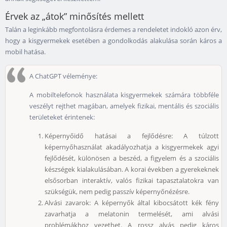
Érvek az „átok” minősítés mellett
Talán a leginkább megfontolásra érdemes a rendeletet indokló azon érv,
hogy a kisgyermekek esetében a gondolkodás alakulása során káros a
mobil hatása.
A ChatGPT véleménye:
A mobiltelefonok használata kisgyermekek számára többféle
veszélyt rejthet magában, amelyek fizikai, mentális és szociális
területeket érintenek:
Képernyőidő hatásai a fejlődésre: A túlzott
képernyőhasználat akadályozhatja a kisgyermekek agyi
fejlődését, különösen a beszéd, a figyelem és a szociális
készségek kialakulásában. A korai években a gyerekeknek
elsősorban interaktív, valós fizikai tapasztalatokra van
szükségük, nem pedig passzív képernyőnézésre.
Alvási zavarok: A képernyők által kibocsátott kék fény
zavarhatja a melatonin termelését, ami alvási
problémákhoz vezethet. A rossz alvás pedig káros