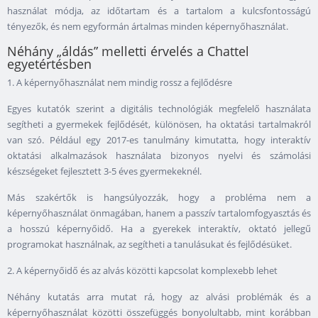
használat módja, az időtartam és a tartalom a kulcsfontosságú
tényezők, és nem egyformán ártalmas minden képernyőhasználat.
Néhány „áldás” melletti érvelés a Chattel
egyetértésben
1. A képernyőhasználat nem mindig rossz a fejlődésre
Egyes kutatók szerint a digitális technológiák megfelelő használata
segítheti a gyermekek fejlődését, különösen, ha oktatási tartalmakról
van szó. Például egy 2017-es tanulmány kimutatta, hogy interaktív
oktatási alkalmazások használata bizonyos nyelvi és számolási
készségeket fejlesztett 3-5 éves gyermekeknél.
Más szakértők is hangsúlyozzák, hogy a probléma nem a
képernyőhasználat önmagában, hanem a passzív tartalomfogyasztás és
a hosszú képernyőidő. Ha a gyerekek interaktív, oktató jellegű
programokat használnak, az segítheti a tanulásukat és fejlődésüket.
2. A képernyőidő és az alvás közötti kapcsolat komplexebb lehet
Néhány kutatás arra mutat rá, hogy az alvási problémák és a
képernyőhasználat közötti összefüggés bonyolultabb, mint korábban