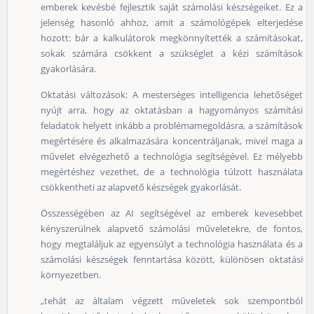
emberek kevésbé fejlesztik saját számolási készségeiket. Ez a
jelenség hasonló ahhoz, amit a számológépek elterjedése
hozott: bár a kalkulátorok megkönnyítették a számításokat,
sokak számára csökkent a szükséglet a kézi számítások
gyakorlására.
Oktatási változások: A mesterséges intelligencia lehetőséget
nyújt arra, hogy az oktatásban a hagyományos számítási
feladatok helyett inkább a problémamegoldásra, a számítások
megértésére és alkalmazására koncentráljanak, mivel maga a
művelet elvégezhető a technológia segítségével. Ez mélyebb
megértéshez vezethet, de a technológia túlzott használata
csökkentheti az alapvető készségek gyakorlását.
Összességében az AI segítségével az emberek kevesebbet
kényszerülnek alapvető számolási műveletekre, de fontos,
hogy megtaláljuk az egyensúlyt a technológia használata és a
számolási készségek fenntartása között, különösen oktatási
környezetben.
„tehát az általam végzett műveletek sok szempontból