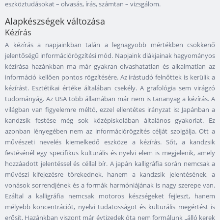
eszköztudásokat – olvasás, írás, számtan – vizsgálom.
Alapkészségek változása
Kézírás
A kézírás a napjainkban talán a legnagyobb mértékben csökkenő
jelentőségű információrögzítési mód. Napjaink diákjainak hagyományos
kézírása hazánkban ma már gyakran olvashatatlan és alkalmatlan az
információ kellően pontos rögzítésére. Az írástudó felnőttek is kerülik a
kézírást. Esztétikai értéke általában csekély. A grafológia sem virágzó
tudományág. Az USA több államában már nem is tananyag a kézírás. A
világban van figyelemre méltó, ezzel ellentétes irányzat is: Japánban a
kandzsik festése még sok középiskolában általános gyakorlat. Ez
azonban lényegében nem az információrögzítés célját szolgálja. Ott a
művészeti nevelés kiemelkedő eszköze a kézírás. Sőt, a kandzsik
festésénél egy specifikus kulturális és nyelvi elem is megjelenik, amely
hozzáadott jelentéssel és céllal bír. A japán kalligráfia során nemcsak a
művészi kifejezésre törekednek, hanem a kandzsik jelentésének, a
vonások sorrendjének és a formák harmóniájának is nagy szerepe van.
Ezáltal a kalligráfia nemcsak motoros készségeket fejleszt, hanem
mélyebb koncentrációt, nyelvi tudatosságot és kulturális megértést is
erősít. Hazánkban viszont már évtizedek óta nem formálunk „álló kerek