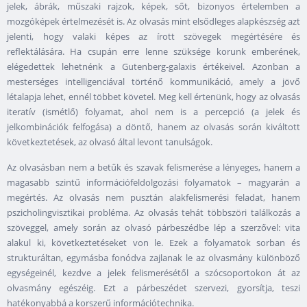
jelek, ábrák, műszaki rajzok, képek, sőt, bizonyos értelemben a
mozgóképek értelmezését is. Az olvasás mint elsődleges alapkészség azt
jelenti, hogy valaki képes az írott szövegek megértésére és
reflektálására. Ha csupán erre lenne szüksége korunk emberének,
elégedettek lehetnénk a Gutenberg-galaxis értékeivel. Azonban a
mesterséges intelligenciával történő kommunikáció, amely a jövő
létalapja lehet, ennél többet követel. Meg kell értenünk, hogy az olvasás
iteratív (ismétlő) folyamat, ahol nem is a percepció (a jelek és
jelkombinációk felfogása) a döntő, hanem az olvasás során kiváltott
következtetések, az olvasó által levont tanulságok.
Az olvasásban nem a betűk és szavak felismerése a lényeges, hanem a
magasabb szintű információfeldolgozási folyamatok – magyarán a
megértés. Az olvasás nem pusztán alakfelismerési feladat, hanem
pszicholingvisztikai probléma. Az olvasás tehát többszöri találkozás a
szöveggel, amely során az olvasó párbeszédbe lép a szerzővel: vita
alakul ki, következtetéseket von le. Ezek a folyamatok sorban és
strukturáltan, egymásba fonódva zajlanak le az olvasmány különböző
egységeinél, kezdve a jelek felismerésétől a szócsoportokon át az
olvasmány egészéig. Ezt a párbeszédet szervezi, gyorsítja, teszi
hatékonyabbá a korszerű információtechnika.