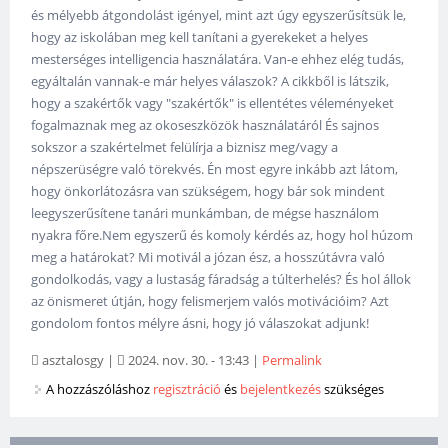
és mélyebb átgondolást igényel, mint azt úgy egyszerűsítsük le,
hogy az iskolában meg kell tanítani a gyerekeket a helyes
mesterséges intelligencia használatára. Van-e ehhez elég tudás,
egyáltalán vannak-e már helyes válaszok? A cikkből is látszik,
hogy a szakértők vagy "szakértők" is ellentétes véleményeket
fogalmaznak meg az okoseszközök használatáról És sajnos
sokszor a szakértelmet felülírja a biznisz meg/vagy a
népszerüségre való törekvés. Én most egyre inkább azt látom,
hogy önkorlátozásra van szükségem, hogy bár sok mindent
leegyszerűsítene tanári munkámban, de mégse használom
nyakra főre.Nem egyszerű és komoly kérdés az, hogy hol húzom
meg a határokat? Mi motivál a józan ész, a hosszútávra való
gondolkodás, vagy a lustaság fáradság a túlterhelés? És hol állok
az önismeret útján, hogy felismerjem valós motivációim? Azt
gondolom fontos mélyre ásni, hogy jó válaszokat adjunk!
asztalosgy
|
2024. nov. 30. - 13:43
|
Permalink
A hozzászóláshoz
regisztráció
és
bejelentkezés
szükséges