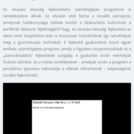
Az olvasási készség fejlesztésére számítógépes programok is
rendelkezésre állnak. Az olvasás első fázisa a vizuális percepció,
amelynek hatékonysága többek között a látásunktól, különösen a
perifériás látásunk fejlettségétől függ. Az olvasási készség fejlesztése az
elemi szint elsajátítása után is hosszasan folytatódhat. Így tanulhatjuk
meg a gyorsolvasás technikáit. E fejlesztő gyakorlatok közül egyet
említek: számítógépes program, amely a figyelem összpontosítását és a
„panorámalátás” fejlesztését szolgálja. A gyakorlás során mérhetjük
fixációs időnket, és a mérés ismétléseivel – amelyek során a program a
javuláshoz igazodva változtatja a villanás időtartamát – képességünk
tovább fejleszthető.