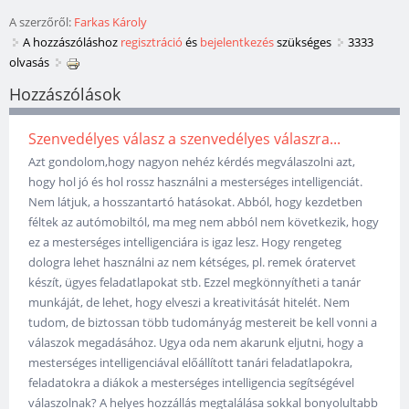
A szerzőről:
Farkas Károly
A hozzászóláshoz
regisztráció
és
bejelentkezés
szükséges
3333
olvasás
Hozzászólások
Szenvedélyes válasz a szenvedélyes válaszra...
Azt gondolom,hogy nagyon nehéz kérdés megválaszolni azt,
hogy hol jó és hol rossz használni a mesterséges intelligenciát.
Nem látjuk, a hosszantartó hatásokat. Abból, hogy kezdetben
féltek az autómobiltól, ma meg nem abból nem következik, hogy
ez a mesterséges intelligenciára is igaz lesz. Hogy rengeteg
dologra lehet használni az nem kétséges, pl. remek óratervet
készít, ügyes feladatlapokat stb. Ezzel megkönnyítheti a tanár
munkáját, de lehet, hogy elveszi a kreativitását hitelét. Nem
tudom, de biztossan több tudományág mestereit be kell vonni a
válaszok megadásához. Ugya oda nem akarunk eljutni, hogy a
mesterséges intelligenciával előállított tanári feladatlapokra,
feladatokra a diákok a mesterséges intelligencia segítségével
válaszolnak? A helyes hozzállás megtalálása sokkal bonyolultabb