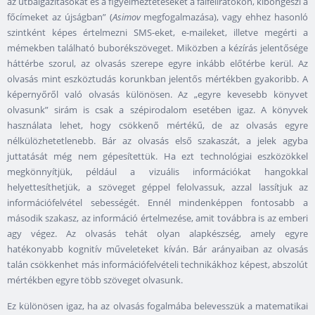
az útbaigazításokat és a figyelmeztetéseket a falfeliratokon, kiböngészi a
főcímeket az újságban” (
Asimov
megfogalmazása), vagy ehhez hasonló
szintként képes értelmezni SMS-eket, e-maileket, illetve megérti a
mémekben található buborékszöveget. Miközben a kézírás jelentősége
háttérbe szorul, az olvasás szerepe egyre inkább előtérbe kerül. Az
olvasás mint eszköztudás korunkban jelentős mértékben gyakoribb. A
képernyőről való olvasás különösen. Az „egyre kevesebb könyvet
olvasunk” sirám is csak a szépirodalom esetében igaz. A könyvek
használata lehet, hogy csökkenő mértékű, de az olvasás egyre
nélkülözhetetlenebb. Bár az olvasás első szakaszát, a jelek agyba
juttatását még nem gépesítettük. Ha ezt technológiai eszközökkel
megkönnyítjük, például a vizuális információkat hangokkal
helyettesíthetjük, a szöveget géppel felolvassuk, azzal lassítjuk az
információfelvétel sebességét. Ennél mindenképpen fontosabb a
második szakasz, az információ értelmezése, amit továbbra is az emberi
agy végez. Az olvasás tehát olyan alapkészség, amely egyre
hatékonyabb kognitív műveleteket kíván. Bár arányaiban az olvasás
talán csökkenhet más információfelvételi technikákhoz képest, abszolút
mértékben egyre több szöveget olvasunk.
Ez különösen igaz, ha az olvasás fogalmába belevesszük a matematikai