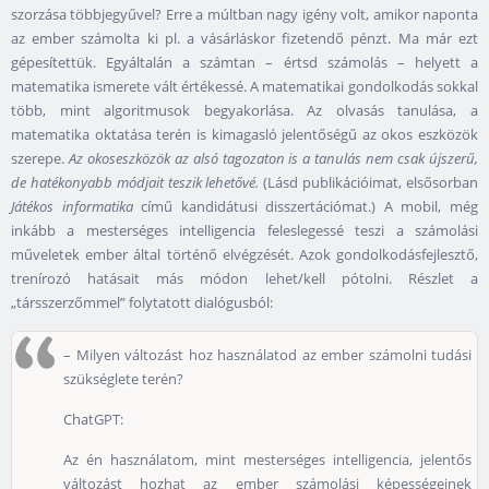
szorzása többjegyűvel? Erre a múltban nagy igény volt, amikor naponta
az ember számolta ki pl. a vásárláskor fizetendő pénzt. Ma már ezt
gépesítettük. Egyáltalán a számtan – értsd számolás – helyett a
matematika ismerete vált értékessé. A matematikai gondolkodás sokkal
több, mint algoritmusok begyakorlása. Az olvasás tanulása, a
matematika oktatása terén is kimagasló jelentőségű az okos eszközök
szerepe.
Az okoseszközök az alsó tagozaton is a tanulás nem csak újszerű,
de hatékonyabb módjait teszik lehetővé.
(Lásd publikációimat, elsősorban
Játékos informatika
című kandidátusi disszertációmat.) A mobil, még
inkább a mesterséges intelligencia feleslegessé teszi a számolási
műveletek ember által történő elvégzését. Azok gondolkodásfejlesztő,
trenírozó hatásait más módon lehet/kell pótolni. Részlet a
„társszerzőmmel” folytatott dialógusból:
– Milyen változást hoz használatod az ember számolni tudási
szükséglete terén?
ChatGPT:
Az én használatom, mint mesterséges intelligencia, jelentős
változást hozhat az ember számolási képességeinek