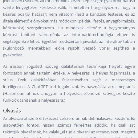
jelentősen csökken, akkor a mobilok kézíró képességre gyakorolt hatása
szinte lényegtelen kérdéssé válik. Ismételten hangsúlyozom, hogy a
kézírás pozitív hatásait nem vitatom (lásd a kandzsik festése), és az
általa elérhető előnyöket más módokon (például festés, anyagformázás,
kézimunka) szorgalmazom. Ha mindezek ellenére a hagyományos
kézírást tanítani szeretnénk, az információtechnológia ebben is
segítségünkre lehet. Egyetlen módszertani javaslat: az interaktív táblán
(különböző méretekben) előre rajzolt vezető vonal segítheti a
gyakorlást.
Az írásban rögzített szöveg kialakításnak technikája helyett egyre
fontosabb annak tartalmi értéke. A helyesírás, a helyes fogalmazás, a
stílus. Ezek kialakításában, fejlesztésében segít a mesterséges
intelligencia. A ChatGPT tud fogalmazni, és használata arra megtanít.
(Hasonlóan ahhoz, ahogyan a helyesírás-ellenőrző szövegszerkesztő
funkciók tanítanak a helyesírásra.)
Olvasás
Az olvasásról szóló értekezést célszerű annak definiálásával kezdeni. Ez
alapvetően fontos, hiszen számos félreértés adódik, ha csak azt
tekintjük olvasásnak, ha valaki „el tudja olvasni az utcaneveket, megérti