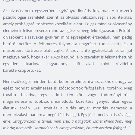
Az olvasás nem egyszerűen egyirányú, lineáris folyamat. A korszerű
pszichológiai szemlélet szerint az olvasás valószínűségi alapú iterálás,
amely próbálgató, többszöri közelítést jelent. Ez igaz mind az olvasmány
elemeinek felismerésére, mind az egész szöveg feldolgozására. Felnőtt
olvasóként a szavakat gyakran mint egységeket érzékeljük, nem pedig
betűről betűre. A felismerés folyamata nagyrészt tudat alatti, és a
másodperc törtrésze alatt zajlik. A szóvillantó gyakorlatok során jól
megfigyelhető, hogy akár 10-20 betűből álló szavakat is felismerhetünk
egyetlen fixációval ugyanannyi idő alatt, mint rövidebb
karaktercsoportokat.
Nem szükséges minden betűt külön értelmezni a szavakhoz, ahogy az
egész mondat értelmezése is szócsoportok felfogásával történik. Még
tovább haladva, egy adott témakör vagy tudományterület
megismerése is többszöri, ismétlődő közelítést igényel, akár egész
életünk során. „Az ismétlés a tudás anyja” mondás nemcsak a
memorizálást, hanem a megértést is segíti. Egy jól ismert vicc is rávilágít
erre:
„Magyarázom a témát, nem értik a hallgatók. Ismét elmondom, még
mindig nem értik. Harmadszor is elmagyarázom, én már kezdem felfogni…”