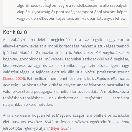
algoritmusokat hajtom végre a rendelkezésemre álló szabályok
alapján. Gyorsaság és pontosság szempontjából viszont képes
vagyok kiemelkedően teljesíteni, ami valóban látványos lehet.
Konklúzió
A szabályzó rendelet megjelenése óta az egyik leggyakoribb
ellenvélemény/javaslat a mobil korlátozása helyett a szükséges teendő
(például Madách Gimnáziumtól): a
tudatos használat megtanítása
. A
kognitív, gondolkodási műveletek technikai eszközökkel való segítése,
kiszervezése, az agy és az elektronikus agy szimbiózisa igen nagy
valószínűséggel a fejlődés előttünk álló útja.
Szécsi
professzor szerint
(
Szécsi 2024
): Ezt mellőzni nem lehet, és nem is kell: „
Fejlődés ellen nincs
orvosság
.” Az okostelefon kitiltása helyett annak folytonos használatára
való felkészítés a pedagógia kiemelten fontos feladata. A mobileszköz a
tanításban-tanulásban nélkülözhetetlen segítőtárs. Használata
napjainkban elkerülhetetlen.
Arra a kérdésre, hogyan lehet Magyarországon a mobiltelefon az iskolai
élet hasznos eszköze,
Nyíri
professzor válasza egyértelmű: „…
a honi
felsőoktatás reformja
útján.” (
Nyíri 2024
)