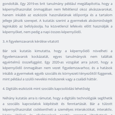
gondolták. Egy 2019-es brit tanulmány például megállapította, hogy a
képernyőhasználat önmagában nem feltétlenül okoz alvászavarokat,
hanem inkább az eszközök használatának időpontja és a tartalom
jellege játszik szerepet. A kutatás szerint a gyermekek alvásminőségét
leginkább az befolyásolja, ha közvetlenül lefekvés előtt használják a
képernyőket, nem pedig a napi összes képernyőidő.
3. A figyelemzavarok kérdése vitatott
Bár sok kutatás kimutatta, hogy a képernyőidő növelheti a
figyelemzavarok kockázatát, egyes tanulmányok nem találtak
egyértelmű összefüggést. Egy 2020-as vizsgálat arra jutott, hogy a
képernyőidő önmagában nem vezet figyelemzavarhoz, és a hatások
inkább a gyermekek egyéb szociális és környezeti tényezőitől függenek,
mint például a szülői nevelési módszerek vagy a családi háttér.
4. Digitális eszközök mint szociális kapcsolódási lehetőség
Néhány kutatás arra is rámutat, hogy a digitális technológiák segíthetik
a szociális kapcsolatok kiépítését és fenntartását. Bár a túlzott
képernyőhasználat csökkentheti a személyes interakciókat, interaktív,