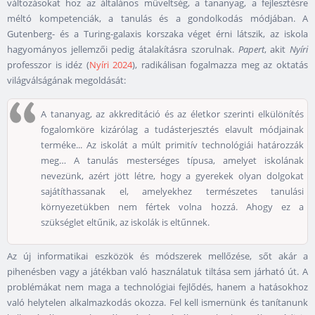
változásokat hoz az általános műveltség, a tananyag, a fejlesztésre
méltó kompetenciák, a tanulás és a gondolkodás módjában. A
Gutenberg- és a Turing-galaxis korszaka véget érni látszik, az iskola
hagyományos jellemzői pedig átalakításra szorulnak.
Papert
, akit
Nyíri
professzor is idéz (
Nyíri 2024
), radikálisan fogalmazza meg az oktatás
világválságának megoldását:
A tananyag, az akkreditáció és az életkor szerinti elkülönítés
fogalomköre kizárólag a tudásterjesztés elavult módjainak
terméke... Az iskolát a múlt primitív technológiái határozzák
meg… A tanulás mesterséges típusa, amelyet iskolának
nevezünk, azért jött létre, hogy a gyerekek olyan dolgokat
sajátíthassanak el, amelyekhez természetes tanulási
környezetükben nem fértek volna hozzá. Ahogy ez a
szükséglet eltűnik, az iskolák is eltűnnek.
Az új informatikai eszközök és módszerek mellőzése, sőt akár a
pihenésben vagy a játékban való használatuk tiltása sem járható út. A
problémákat nem maga a technológiai fejlődés, hanem a hatásokhoz
való helytelen alkalmazkodás okozza. Fel kell ismernünk és tanítanunk