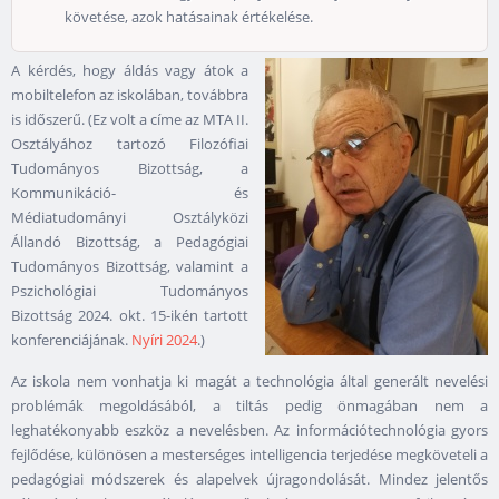
követése, azok hatásainak értékelése.
A kérdés, hogy áldás vagy átok a
mobiltelefon az iskolában, továbbra
is időszerű. (Ez volt a címe az MTA II.
Osztályához tartozó Filozófiai
Tudományos Bizottság, a
Kommunikáció- és
Médiatudományi Osztályközi
Állandó Bizottság, a Pedagógiai
Tudományos Bizottság, valamint a
Pszichológiai Tudományos
Bizottság 2024. okt. 15-ikén tartott
konferenciájának.
Nyíri 2024
.)
Az iskola nem vonhatja ki magát a technológia által generált nevelési
problémák megoldásából, a tiltás pedig önmagában nem a
leghatékonyabb eszköz a nevelésben. Az információtechnológia gyors
fejlődése, különösen a mesterséges intelligencia terjedése megköveteli a
pedagógiai módszerek és alapelvek újragondolását. Mindez jelentős