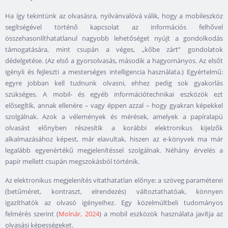
Ha így tekintünk az olvasásra, nyilvánvalóvá válik, hogy a mobileszköz
segítségével történő kapcsolat az információs felhővel
összehasonlíthatatlanul nagyobb lehetőséget nyújt a gondolkodás
támogatására, mint csupán a véges, „kőbe zárt” gondolatok
dédelgetése. (Az első a gyorsolvasás, második a hagyományos. Az elsőt
igényli és fejleszti a mesterséges intelligencia használata.) Egyértelmű:
egyre jobban kell tudnunk olvasni, ehhez pedig sok gyakorlás
szükséges. A mobil- és egyéb információtechnikai eszközök ezt
elősegítik, annak ellenére – vagy éppen azzal – hogy gyakran képekkel
szolgálnak. Azok a vélemények és mérések, amelyek a papíralapú
olvasást előnyben részesítik a korábbi elektronikus kijelzők
alkalmazásához képest, már elavultak, hiszen az e-könyvek ma már
legalább egyenértékű megjelenítéssel szolgálnak. Néhány érvelés a
papír mellett csupán megszokásból történik.
Az elektronikus megjelenítés vitathatatlan előnye: a szöveg paraméterei
(betűméret, kontraszt, elrendezés) változtathatóak, könnyen
igazíthatók az olvasó igényeihez. Egy közelmúltbeli tudományos
felmérés szerint (
Molnár, 2024
) a mobil eszközök használata javítja az
olvasási képességeket.