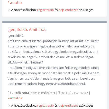
Permalink
A hozzászóláshoz
regisztráció
és
bejelentkezés
szükséges
Igen, Ildikó. Amit írsz,
Igen, Ildikó.
Amit írsz, amiket idéztél, pontosan mutatja azt az űrt, ami miatt
itt tartunk. A szépen megfogalmazott elmélet, ami erkölcsös,
pozitív, emberi,szakmai stb...és a gyakorlati megvalósulást, ami
erkölcstelen, negatív, embertelen és mellőzi a szakmaiságot,
stb.Melyiknek hihetünk?
Próbálom mindig azt keresni: miért történik meg mindez? Kinek
a felelőssége? Könnyen mondhatnám most: a politikáé. De nem.
Vagyis nem csak. Valami más is megromlott, az emberekben.
Csak remélni tudom, hogy nem visszafordíthatatlanul.
L. Ritók Nóra (nem ellenőrzött)
|
2011. júl. 19. - 17:47
|
Permalink
A hozzászóláshoz
regisztráció
és
bejelentkezés
szükséges