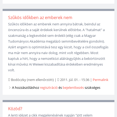
Szűkös időkben az emberek nem
Szűkös időkben az emberek nem annyira bátrak, beindul az
öncenzúra és a saját érdekek kerülnek előtérbe. A "hatalmat" a
szakmaiság a legkevésbé sem érdekli (elég csak a Magyar
Tudományos Akadémia megalázó semmibevételére gondolni).
Azért engem is optimistává tesz egy kicsit, hogy a civil összefogás
ma már nem annyira naiv dolog, mint volt régebben. Most
kaptuk a hírt, hogy a nemzetközi aláírásgyűjtés a bebörtönzött
kínai művész Ai Weiwei kiszabadítása érdekében eredményes
volt.
Bodóczky (nem ellenőrzött)
|
2011. júl. 01. - 15:36
|
Permalink
A hozzászóláshoz
regisztráció
és
bejelentkezés
szükséges
Közöd?
A lenti idézet a cikk megjelenésének napján "jött velem