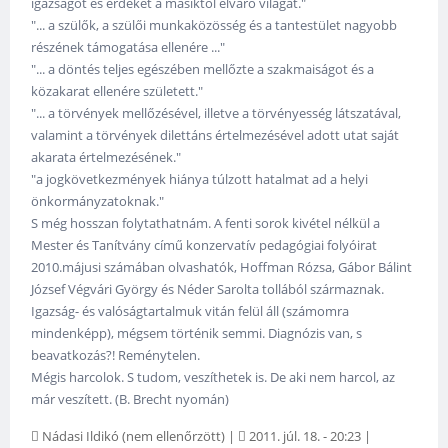
igazságot és érdeket a másiktól elváró világát."
"... a szülők, a szülői munkaközösség és a tantestület nagyobb
részének támogatása ellenére ..."
"... a döntés teljes egészében mellőzte a szakmaiságot és a
közakarat ellenére született."
"... a törvények mellőzésével, illetve a törvényesség látszatával,
valamint a törvények dilettáns értelmezésével adott utat saját
akarata értelmezésének."
"a jogkövetkezmények hiánya túlzott hatalmat ad a helyi
önkormányzatoknak."
S még hosszan folytathatnám. A fenti sorok kivétel nélkül a
Mester és Tanítvány című konzervatív pedagógiai folyóirat
2010.májusi számában olvashatók, Hoffman Rózsa, Gábor Bálint
József Végvári György és Néder Sarolta tollából származnak.
Igazság- és valóságtartalmuk vitán felül áll (számomra
mindenképp), mégsem történik semmi. Diagnózis van, s
beavatkozás?! Reménytelen.
Mégis harcolok. S tudom, veszíthetek is. De aki nem harcol, az
már veszített. (B. Brecht nyomán)
Nádasi Ildikó (nem ellenőrzött)
|
2011. júl. 18. - 20:23
|