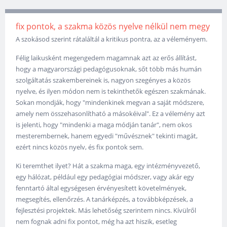
fix pontok, a szakma közös nyelve nélkül nem megy
A szokásod szerint rátaláltál a kritikus pontra, az a véleményem.
Félig laikusként megengedem magamnak azt az erős állítást,
hogy a magyarországi pedagógusoknak, sőt több más humán
szolgáltatás szakembereinek is, nagyon szegényes a közös
nyelve, és ilyen módon nem is tekinthetők egészen szakmának.
Sokan mondják, hogy "mindenkinek megvan a saját módszere,
amely nem összehasonlítható a másokéival". Ez a vélemény azt
is jelenti, hogy "mindenki a maga módján tanár", nem okos
mesterembernek, hanem egyedi "művésznek" tekinti magát,
ezért nincs közös nyelv, és fix pontok sem.
Ki teremthet ilyet? Hát a szakma maga, egy intézményvezető,
egy hálózat, például egy pedagógiai módszer, vagy akár egy
fenntartó által egységesen érvényesített követelmények,
megsegítés, ellenőrzés. A tanárképzés, a továbbképzések, a
fejlesztési projektek. Más lehetőség szerintem nincs. Kívülről
nem fognak adni fix pontot, még ha azt hiszik, esetleg