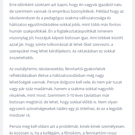
Erre időnként szoktam azt kapni, hogy én vagyok igazából naiv,
de szerintem vannak rá empirikus bizonyítékok. Például hogy az
iskolarendszer és a pedagógus szakma változatossága és
hálózatos együttműködése sokkal jobb, mint több más fontos
humán szakpolitikáé. Én a foglalkoztatáspolitikát ismerem
viszonylag jól, hozzájuk képest biztosan igaz. Ami többek között
azzal jár, hogy szinte tollvonással át lehet őket szervezni, a
szerepüket meg lehet kérdőjelezni. Az oktatásban ez sokkal
összetettebb.
Az osztálytermi, iskolavezetési, fenntartói gyakorlatok
reflektálásában illetve a hálózatosodásban még nagy
lehetőségek vannak. Persze dolgozni kell vele, és nem pár tucat
vagy pár száz madárnak, hanem a szakma sokkal nagyobb
részének, mint most. Szerintem 5-10 éves távlatban már
biztosan megtérül, de lehet, hogy sokkal előbb is. Nem olyan
egyszerű szövetségeseket találni egy jó ötlethez, és ez a legjobb
módszer rá.
Persze meg kell oldani azt a problémát, kinek-kinek személyesen,
és közösen is, ha a kollégám, a főnököm, a fenntartóm rossz