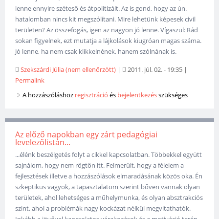
lenne ennyire széteső és átpolitizált. Az is gond, hogy az ún.
hatalomban nincs kit megszólítani. Mire lehetünk képesek civil
területen? Az összefogás, igen az nagyon jó lenne. Vígaszul: Rád
sokan figyelnek, ezt mutatja a lájkolások kiugróan magas száma.
Jó lenne, ha nem csak klikkelnének, hanem szólnának is.
Szekszárdi Júlia (nem ellenőrzött)
|
2011. júl. 02. - 19:35
|
Permalink
A hozzászóláshoz
regisztráció
és
bejelentkezés
szükséges
Az előző napokban egy zárt pedagógiai
levelezőlistán...
...élénk beszélgetés folyt a cikkel kapcsolatban. Többekkel együtt
sajnálom, hogy nem rögtön itt. Felmerült, hogy a félelem a
fejlesztések illetve a hozzászólások elmaradásának közös oka. Én
szkeptikus vagyok, a tapasztalatom szerint bőven vannak olyan
területek, ahol lehetséges a műhelymunka, és olyan absztrakciós
szint, ahol a problémák nagy kockázat nélkül megvitathatók.