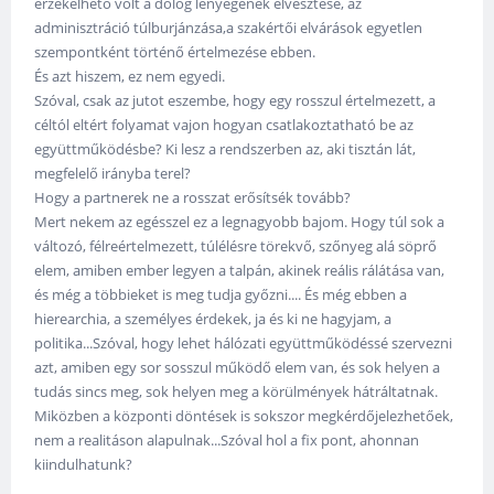
érzékelhető volt a dolog lényegének elvesztése, az
adminisztráció túlburjánzása,a szakértői elvárások egyetlen
szempontként történő értelmezése ebben.
És azt hiszem, ez nem egyedi.
Szóval, csak az jutot eszembe, hogy egy rosszul értelmezett, a
céltól eltért folyamat vajon hogyan csatlakoztatható be az
együttműködésbe? Ki lesz a rendszerben az, aki tisztán lát,
megfelelő irányba terel?
Hogy a partnerek ne a rosszat erősítsék tovább?
Mert nekem az egésszel ez a legnagyobb bajom. Hogy túl sok a
változó, félreértelmezett, túlélésre törekvő, szőnyeg alá söprő
elem, amiben ember legyen a talpán, akinek reális rálátása van,
és még a többieket is meg tudja győzni.... És még ebben a
hierearchia, a személyes érdekek, ja és ki ne hagyjam, a
politika...Szóval, hogy lehet hálózati együttműködéssé szervezni
azt, amiben egy sor sosszul működő elem van, és sok helyen a
tudás sincs meg, sok helyen meg a körülmények hátráltatnak.
Miközben a központi döntések is sokszor megkérdőjelezhetőek,
nem a realitáson alapulnak...Szóval hol a fix pont, ahonnan
kiindulhatunk?