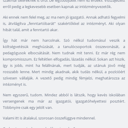
szakmai sikereknek is örül. De legtöbbjüket nem ez érdekli. Visszajelzést
erről pedig a legkevesebb esetben kapnak az intézményvezetők.
Aki ennek nem felel meg, az ma nem jó igazgató. Annak adható fegyelmi
is, átvilágítva „fenntartóbarát” szakértőkkel az intézményt. Aki olyan
hibát talál, amit a fenntartó akar.
Így hát már nem harcolnak. Szó nélkül tudomásul veszik a
költségvetésük meghúzását, a tanulócsoportok összevonását, a
pedagógusok elbocsátását. Nem tudnak mit tenni. Ez már rég nem
kompromisszum. Ez feltétlen elfogadás, lázadás nélkül. Sokan azt hiszik,
így is jobb, mint ha felállnának, mert tudják, az utánuk jövő még
rosszabb lenne. Mert mindig akadnak, akik tudás nélkül, a pozícióért
szívesen vállalják. A vezető pedig mindig fémjelzi, meghatározza az
intézményt is.
Nem egyszerű, tudom. Mindez abból is látszik, hogy kevés iskolában
versengenek ma már az igazgatói, igazgatóhelyettesi posztért.
Többnyire csak egy jelölt van.
Valami itt is átalakul, szorosan összefüggve mindennel.