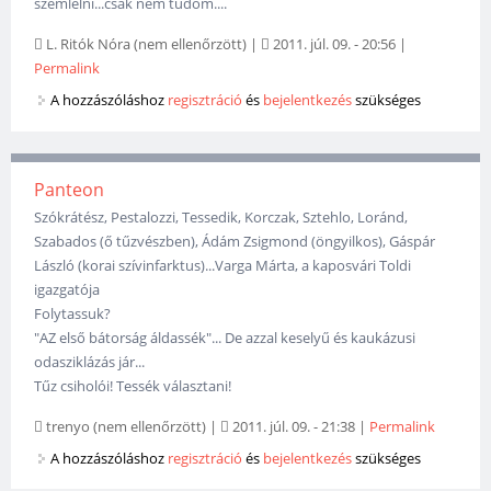
szemlélni...csak nem tudom....
L. Ritók Nóra (nem ellenőrzött)
|
2011. júl. 09. - 20:56
|
Permalink
A hozzászóláshoz
regisztráció
és
bejelentkezés
szükséges
Panteon
Szókrátész, Pestalozzi, Tessedik, Korczak, Sztehlo, Loránd,
Szabados (ő tűzvészben), Ádám Zsigmond (öngyilkos), Gáspár
László (korai szívinfarktus)...Varga Márta, a kaposvári Toldi
igazgatója
Folytassuk?
"AZ első bátorság áldassék"... De azzal keselyű és kaukázusi
odasziklázás jár...
Tűz csiholói! Tessék választani!
trenyo (nem ellenőrzött)
|
2011. júl. 09. - 21:38
|
Permalink
A hozzászóláshoz
regisztráció
és
bejelentkezés
szükséges