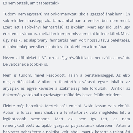
És nem tetszik, amit tapasztalok.
Tudom, nem egyszerű ma önkormányzati iskola igazgatójának lenni. Én
sok mindent másképp akartam, ami abban a rendszerben nem ment.
Ezért lett alapítványi fenntartású az iskolám. Mert egy idő után úgy
éreztem, számomra méltatlan kompromisszumokat kellene kötni. Most
úgy néz ki, az alapítványi fenntartás nem volt hosszú távú befektetés,
de mindenképpen sikeresebbek voltunk ebben a formában.
Nézem a többieket is. Változnak. Egy részük feladja, nem vállalja tovább.
De változnak a többiek is.
Nem is tudom, mivel kezdődött. Talán a pénztelenséggel. Az első
megszorításokkal. Amikor a fenntartó elvárásai egyre inkább az
anyagiak és egyre kevésbé a szakmaiság felé fordultak. Amikor az
önkormányzatoknál a gazdaságos működés lassan felülírt mindent.
Eleinte még harcoltak. Mertek szót emelni. Aztán lassan ez is elmúlt.
Abban a furcsa hierarchiában a fenntartónak való megfelelés lett a
legfontosabb szempont. Mert aki nem így tett, az nem
reménykedhetett az újabb igazgatói pályázatának sikerében. Aztán a
helyzetet nehezítette a politika. Volt, ahol „maguk között” a települési