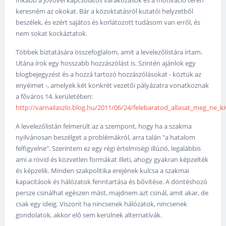
Inkább a jövővel kapcsolatos várakozások és a motiváció terén
keresném az okokat. Bár a közoktatásról kutatói helyzetből
beszélek, és ezért sajátos és korlátozott tudásom van erről, és
nem sokat kockáztatok.
Többek biztatására összefoglalom, amit a levelezőlistára írtam.
Utána írok egy hosszabb hozzászólást is. Szintén ajánlok egy
blogbejegyzést és a hozzá tartozó hozzászólásokat - köztük az
enyéimet -, amelyek két konkrét vezetői pályázatra vonatkoznak
a főváros 14. kerületében:
http://varnailaszlo.blog.hu/2011/06/24/felebaratod_allasat_meg_ne_k
A levelezőlistán felmerült az a szempont, hogy ha a szakma
nyilvánosan beszélget a problémákról, arra talán "a hatalom
felfigyelne". Szerintem ez egy régi értelmiségi illúzió, legalábbis
ami a rövid és közvetlen formákat illeti, ahogy gyakran képzelték
és képzelik. Minden szakpolitika erejének kulcsa a szakmai
kapacitások és hálózatok fenntartása és bővítése. A döntéshozó
persze csinálhat egészen mást, majdnem azt csinál, amit akar, de
csak egy ideig. Viszont ha nincsenek hálózatok, nincsenek
gondolatok, akkor elő sem kerülnek alternatívák.