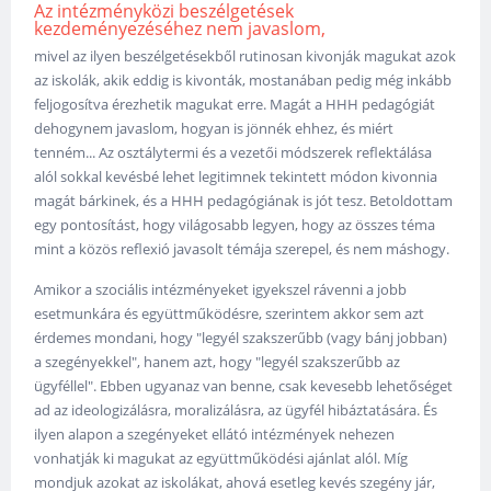
Az intézményközi beszélgetések
kezdeményezéséhez nem javaslom,
mivel az ilyen beszélgetésekből rutinosan kivonják magukat azok
az iskolák, akik eddig is kivonták, mostanában pedig még inkább
feljogosítva érezhetik magukat erre. Magát a HHH pedagógiát
dehogynem javaslom, hogyan is jönnék ehhez, és miért
tenném... Az osztálytermi és a vezetői módszerek reflektálása
alól sokkal kevésbé lehet legitimnek tekintett módon kivonnia
magát bárkinek, és a HHH pedagógiának is jót tesz. Betoldottam
egy pontosítást, hogy világosabb legyen, hogy az összes téma
mint a közös reflexió javasolt témája szerepel, és nem máshogy.
Amikor a szociális intézményeket igyekszel rávenni a jobb
esetmunkára és együttműködésre, szerintem akkor sem azt
érdemes mondani, hogy "legyél szakszerűbb (vagy bánj jobban)
a szegényekkel", hanem azt, hogy "legyél szakszerűbb az
ügyféllel". Ebben ugyanaz van benne, csak kevesebb lehetőséget
ad az ideologizálásra, moralizálásra, az ügyfél hibáztatására. És
ilyen alapon a szegényeket ellátó intézmények nehezen
vonhatják ki magukat az együttműködési ajánlat alól. Míg
mondjuk azokat az iskolákat, ahová esetleg kevés szegény jár,