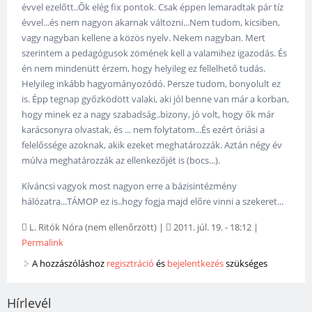
évvel ezelőtt..Ők elég fix pontok. Csak éppen lemaradtak pár tíz
évvel...és nem nagyon akarnak változni...Nem tudom, kicsiben,
vagy nagyban kellene a közös nyelv. Nekem nagyban. Mert
szerintem a pedagógusok zömének kell a valamihez igazodás. És
én nem mindenütt érzem, hogy helyileg ez fellelhető tudás.
Helyileg inkább hagyományozódó. Persze tudom, bonyolult ez
is. Épp tegnap győzködött valaki, aki jól benne van már a korban,
hogy minek ez a nagy szabadság..bizony, jó volt, hogy ők már
karácsonyra olvastak, és ... nem folytatom...És ezért óriási a
felelőssége azoknak, akik ezeket meghatározzák. Aztán négy év
múlva meghatározzák az ellenkezőjét is (bocs...).
Kíváncsi vagyok most nagyon erre a bázisintézmény
hálózatra...TÁMOP ez is..hogy fogja majd előre vinni a szekeret...
L. Ritók Nóra (nem ellenőrzött)
|
2011. júl. 19. - 18:12
|
Permalink
A hozzászóláshoz
regisztráció
és
bejelentkezés
szükséges
Hírlevél