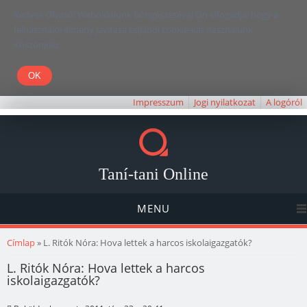
Kedves Olvasó! Weboldalunk böngészésével Ön elfogadja, hogy a
felhasználói élmény javítása céljából cookie-kat használunk.
Köszönjük!
Impresszum
Jogi nyilatkozat
A logóról
Taní-tani Online
MENU
Jelenlegi hely
Címlap
» L. Ritók Nóra: Hova lettek a harcos iskolaigazgatók?
L. Ritók Nóra: Hova lettek a harcos
iskolaigazgatók?