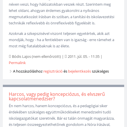
néven veszi, hogy hálózatokban veszek részt. Szerintem meg
lehet oldani, ahogyan érdemes gyakorolni a nyilvános
megmutatkozást írásban és szóban, a tanítási és iskolavezetési
technikák reflexívebb és önreflexívebb figyelését is.
Azoknak a szkepszisével viszont teljesen egyetértek, akik azt
mondják, hogy - ha a fentiekben van is igazság - erre rámehet a
most még fiatalabbaknak is az élete.
Bódis Lajos (nem ellenőrzött)
|
2011. júl. 05. - 11:35
|
Permalink
A hozzászóláshoz
regisztráció
és
bejelentkezés
szükséges
Harcos, vagy pedig koncepciózus, és elvszerű
kapcsolatmenedzser?
Én nem harcos, hanem koncepciózus, és a pedagógiai siker
érdekében szükséges együttműködéseket menedzselni tudó
iskolaigazgatókat szeretnék. Bár ez talán önmagát magyarázza,
és teljesen összeegyeztethetőnek gondolom a Nóra írásával,