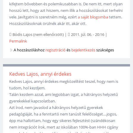
kifejtem bővebben és polemikusabban is. De nem itt, mert olyan
hosszú lett, hogy azt hiszem, nem illik a hozzászólásokat terhelni
vele. Javítgatni is szeretném még, ezért
a saját blogomba
tettem.
Hozzászólásoknak örülnék akár itt, akár ott.
Bódis Lajos (nem ellenőrzött)
|
2011. júl. 06. - 20:16
|
Permalink
A hozzászóláshoz
regisztráció
és
bejelentkezés
szükséges
Kedves Lajos, annyi érdekes
Kedves Lajos, annyi érdekes megközelítést teszel, hogy nem is
tudom, hol kezdjem.
Talán kezdem azzal, ami legjobban izgat, a hátrányos helyzetű
gyerekekkel kapcsolatban.
Azt írod, nem javaslod a hátrányos helyzetű gyerekek
pedagógiáját, ha a fenntartó nem tanúsít felelősséget....jogos,
épp ma hallottam, hogy egy sikeres fejlesztést (szándékosan
nem integrációt írok, mert az iskolában 100%-ban HHH cigány