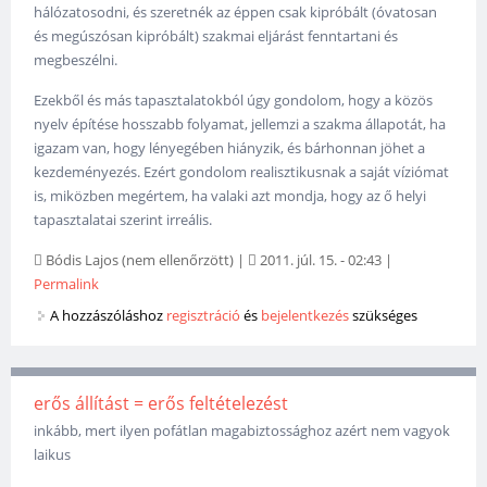
hálózatosodni, és szeretnék az éppen csak kipróbált (óvatosan
és megúszósan kipróbált) szakmai eljárást fenntartani és
megbeszélni.
Ezekből és más tapasztalatokból úgy gondolom, hogy a közös
nyelv építése hosszabb folyamat, jellemzi a szakma állapotát, ha
igazam van, hogy lényegében hiányzik, és bárhonnan jöhet a
kezdeményezés. Ezért gondolom realisztikusnak a saját víziómat
is, miközben megértem, ha valaki azt mondja, hogy az ő helyi
tapasztalatai szerint irreális.
Bódis Lajos (nem ellenőrzött)
|
2011. júl. 15. - 02:43
|
Permalink
A hozzászóláshoz
regisztráció
és
bejelentkezés
szükséges
erős állítást = erős feltételezést
inkább, mert ilyen pofátlan magabiztossághoz azért nem vagyok
laikus