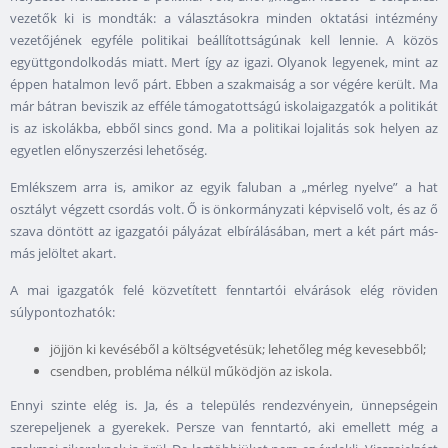
vezetők ki is mondták: a választásokra minden oktatási intézmény
vezetőjének egyféle politikai beállítottságúnak kell lennie. A közös
együttgondolkodás miatt. Mert így az igazi. Olyanok legyenek, mint az
éppen hatalmon levő párt. Ebben a szakmaiság a sor végére került. Ma
már bátran beviszik az efféle támogatottságú iskolaigazgatók a politikát
is az iskolákba, ebből sincs gond. Ma a politikai lojalitás sok helyen az
egyetlen előnyszerzési lehetőség.
Emlékszem arra is, amikor az egyik faluban a „mérleg nyelve” a hat
osztályt végzett csordás volt. Ő is önkormányzati képviselő volt, és az ő
szava döntött az igazgatói pályázat elbírálásában, mert a két párt más-
más jelöltet akart.
A mai igazgatók felé közvetített fenntartói elvárások elég röviden
súlypontozhatók:
jöjjön ki kevéséből a költségvetésük; lehetőleg még kevesebből;
csendben, probléma nélkül működjön az iskola.
Ennyi szinte elég is. Ja, és a település rendezvényein, ünnepségein
szerepeljenek a gyerekek. Persze van fenntartó, aki emellett még a