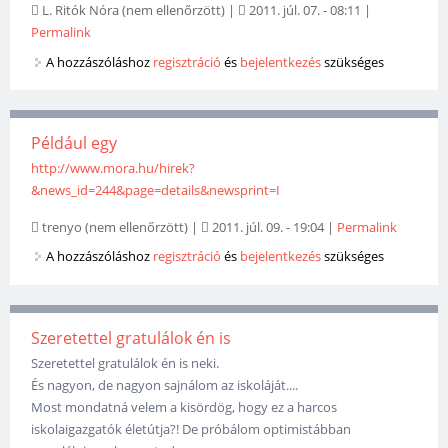
L. Ritók Nóra (nem ellenőrzött)
|
2011. júl. 07. - 08:11
|
Permalink
A hozzászóláshoz
regisztráció
és
bejelentkezés
szükséges
Például egy
http://www.mora.hu/hirek?
&news_id=244&page=details&newsprint=I
trenyo (nem ellenőrzött)
|
2011. júl. 09. - 19:04
|
Permalink
A hozzászóláshoz
regisztráció
és
bejelentkezés
szükséges
Szeretettel gratulálok én is
Szeretettel gratulálok én is neki.
És nagyon, de nagyon sajnálom az iskoláját....
Most mondatná velem a kisördög, hogy ez a harcos
iskolaigazgatók életútja?! De próbálom optimistábban