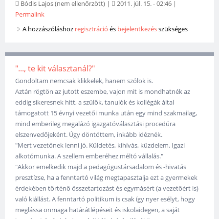
Bódis Lajos (nem ellenőrzött)
|
2011. júl. 15. - 02:46
|
Permalink
A hozzászóláshoz
regisztráció
és
bejelentkezés
szükséges
"..., te kit választanál?"
Gondoltam nemcsak klikkelek, hanem szólok is.
Aztán rögtön az jutott eszembe, vajon mit is mondhatnék az
eddig sikeresnek hitt, a szülők, tanulók és kollégák által
támogatott 15 évnyi vezetői munka után egy mind szakmailag,
mind emberileg megalázó igazgatóválasztási procedúra
elszenvedőjeként. Úgy döntöttem, inkább idéznék.
"Mert vezetőnek lenni jó. Küldetés, kihívás, küzdelem. Igazi
alkotómunka. A szellem emberéhez méltó vállalás."
"Akkor emelkedik majd a pedagógustársadalom és -hivatás
presztízse, ha a fenntartó világ megtapasztalja ezt a gyermekek
érdekében történő összetartozást és egymásért (a vezetőért is)
való kiállást. A fenntartó politikum is csak így nyer esélyt, hogy
meglássa önmaga határátlépéseit és iskolaidegen, a saját