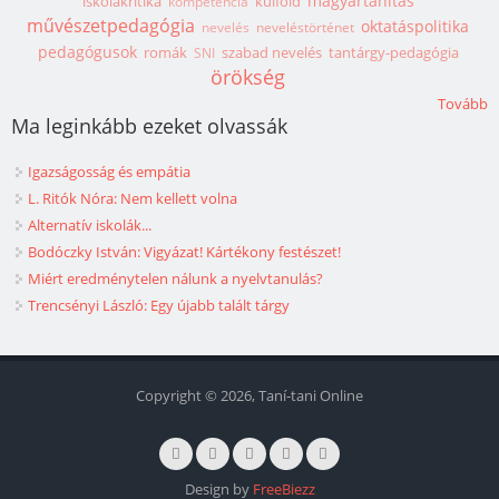
magyartanítás
iskolakritika
külföld
kompetencia
művészetpedagógia
oktatáspolitika
nevelés
neveléstörténet
pedagógusok
romák
szabad nevelés
tantárgy-pedagógia
SNI
örökség
Tovább
Ma leginkább ezeket olvassák
Igazságosság és empátia
L. Ritók Nóra: Nem kellett volna
Alternatív iskolák...
Bodóczky István: Vigyázat! Kártékony festészet!
Miért eredménytelen nálunk a nyelvtanulás?
Trencsényi László: Egy újabb talált tárgy
Copyright © 2026, Taní-tani Online
Design by
FreeBiezz