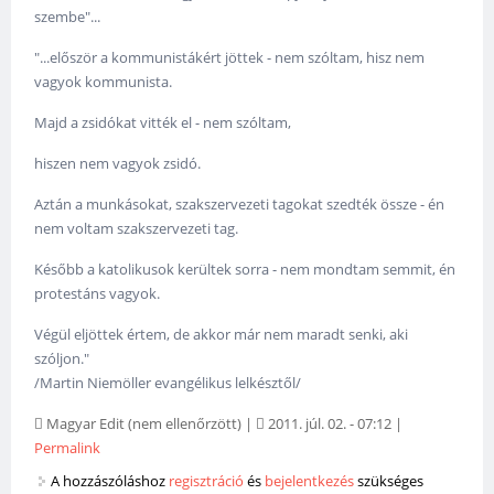
szembe"...
‎"...először a kommunistákért jöttek - nem szóltam, hisz nem
vagyok kommunista.
Majd a zsidókat vitték el - nem szóltam,
hiszen nem vagyok zsidó.
Aztán a munkásokat, szakszervezeti tagokat szedték össze - én
nem voltam szakszervezeti tag.
Később a katolikusok kerültek sorra - nem mondtam semmit, én
protestáns vagyok.
Végül eljöttek értem, de akkor már nem maradt senki, aki
szóljon."
/Martin Niemöller evangélikus lelkésztől/
Magyar Edit (nem ellenőrzött)
|
2011. júl. 02. - 07:12
|
Permalink
A hozzászóláshoz
regisztráció
és
bejelentkezés
szükséges