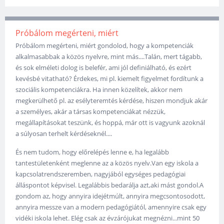
Próbálom megérteni, miért
Próbálom megérteni, miért gondolod, hogy a kompetenciák
alkalmasabbak a közös nyelvre, mint más....Talán, mert tágabb,
és sok elméleti dolog is belefér, ami jól definiálható, és ezért
kevésbé vitatható? Érdekes, mi pl. kiemelt figyelmet fordítunk a
szociális kompetenciákra. Ha innen közelítek, akkor nem
megkerülhető pl. az esélyteremtés kérdése, hiszen mondjuk akár
a személyes, akár a társas kompetenciákat nézzük,
megállapításokat teszünk, és hoppá, már ott is vagyunk azoknál
a súlyosan terhelt kérdéseknél....
És nem tudom, hogy előrelépés lenne e, ha legalább
tantestületenként meglenne az a közös nyelv.Van egy iskola a
kapcsolatrendszeremben, nagyjából egységes pedagógiai
álláspontot képvisel. Legalábbis bedarálja azt,aki mást gondol.A
gondom az, hogy annyira idejétmúlt, annyira megcsontosodott,
annyira messze van a modern pedagógiától, amennyire csak egy
vidéki iskola lehet. Elég csak az évzárójukat megnézni...mint 50