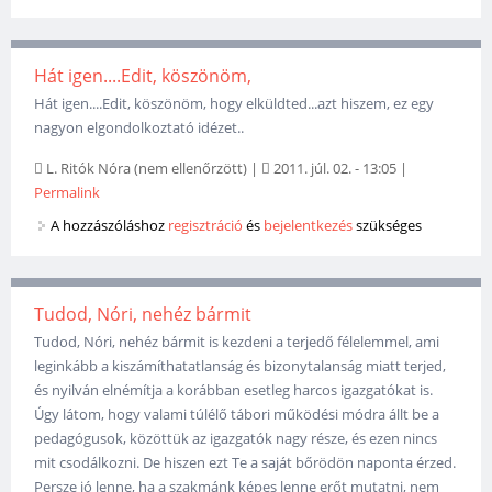
Hát igen....Edit, köszönöm,
Hát igen....Edit, köszönöm, hogy elküldted...azt hiszem, ez egy
nagyon elgondolkoztató idézet..
L. Ritók Nóra (nem ellenőrzött)
|
2011. júl. 02. - 13:05
|
Permalink
A hozzászóláshoz
regisztráció
és
bejelentkezés
szükséges
Tudod, Nóri, nehéz bármit
Tudod, Nóri, nehéz bármit is kezdeni a terjedő félelemmel, ami
leginkább a kiszámíthatatlanság és bizonytalanság miatt terjed,
és nyilván elnémítja a korábban esetleg harcos igazgatókat is.
Úgy látom, hogy valami túlélő tábori működési módra állt be a
pedagógusok, közöttük az igazgatók nagy része, és ezen nincs
mit csodálkozni. De hiszen ezt Te a saját bőrödön naponta érzed.
Persze jó lenne, ha a szakmánk képes lenne erőt mutatni, nem