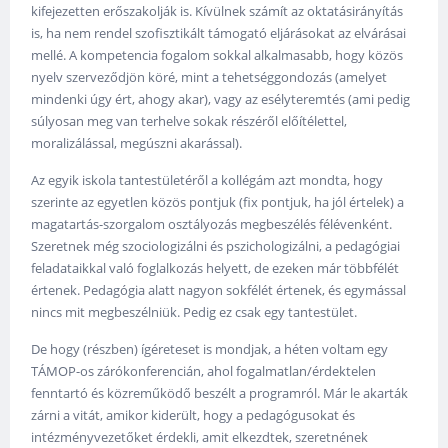
kifejezetten erőszakolják is. Kívülnek számít az oktatásirányítás
is, ha nem rendel szofisztikált támogató eljárásokat az elvárásai
mellé. A kompetencia fogalom sokkal alkalmasabb, hogy közös
nyelv szerveződjön köré, mint a tehetséggondozás (amelyet
mindenki úgy ért, ahogy akar), vagy az esélyteremtés (ami pedig
súlyosan meg van terhelve sokak részéről előítélettel,
moralizálással, megúszni akarással).
Az egyik iskola tantestületéről a kollégám azt mondta, hogy
szerinte az egyetlen közös pontjuk (fix pontjuk, ha jól értelek) a
magatartás-szorgalom osztályozás megbeszélés félévenként.
Szeretnek még szociologizálni és pszichologizálni, a pedagógiai
feladataikkal való foglalkozás helyett, de ezeken már többfélét
értenek. Pedagógia alatt nagyon sokfélét értenek, és egymással
nincs mit megbeszélniük. Pedig ez csak egy tantestület.
De hogy (részben) ígéreteset is mondjak, a héten voltam egy
TÁMOP-os zárókonferencián, ahol fogalmatlan/érdektelen
fenntartó és közreműködő beszélt a programról. Már le akarták
zárni a vitát, amikor kiderült, hogy a pedagógusokat és
intézményvezetőket érdekli, amit elkezdtek, szeretnének