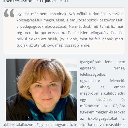
Beküldte
knauszi
- 2011. jún. 23. - 20:41
Így hát már nem harcolnak. Szó nélkül tudomásul veszik a
költségvetésük meghúzását, a tanulócsoportok összevonását,
a pedagógusok elbocsátását. Nem tudnak mit tenni. Ez már
rég nem kompromisszum. Ez feltétlen elfogadás, lázadás
nélkül. Sokan azt hiszik, így is jobb, mint ha felállnának, mert
tudják, az utánuk jövő még rosszabb lenne.
Igazgatónak lenni nem
egyszerű. Nehéz,
felelősségteljes,
ugyanakkor felemelő,
ahogy az ember
megpróbál arculatot adni
egy iskolának és
működtetni azt. Régóta
figyelem magam és azokat
az iskolaigazgatókat is,
akikkel találkozom. Figyelem, hogyan alkalmazkodunk a változásokhoz.