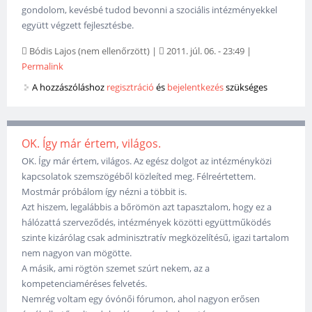
gondolom, kevésbé tudod bevonni a szociális intézményekkel
együtt végzett fejlesztésbe.
Bódis Lajos (nem ellenőrzött)
|
2011. júl. 06. - 23:49
|
Permalink
A hozzászóláshoz
regisztráció
és
bejelentkezés
szükséges
OK. Így már értem, világos.
OK. Így már értem, világos. Az egész dolgot az intézményközi
kapcsolatok szemszögéből közleíted meg. Félreértettem.
Mostmár próbálom így nézni a többit is.
Azt hiszem, legalábbis a bőrömön azt tapasztalom, hogy ez a
hálózattá szerveződés, intézmények közötti együttműködés
szinte kizárólag csak adminisztratív megközelítésű, igazi tartalom
nem nagyon van mögötte.
A másik, ami rögtön szemet szúrt nekem, az a
kompetenciaméréses felvetés.
Nemrég voltam egy óvónői fórumon, ahol nagyon erősen