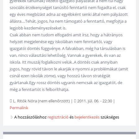
gyerekek tanulnak) vezető igazgató pályázatát a nem túl nagy
szociális érzékenységet tanúsító fenntartó nem fogadta el, csak
egy éves megbízást adna az egyébként senki által nem pályázott
állásra....Tehát, jogos, ha nem támogató a fenntartó, megfojtja a
legjobb kezdeményezéseket is.
Csak abban nem tudom elfogadni amit írsz, hogy a hátrányos
helyzet megjelenése egy iskolában nem fenntartói, vagy
igazgatói döntés függvénye. A falvakban, még ha társulásban is
van, nincs választási lehetőség. Vannak a gyerekek, és van az
iskola. Itt muszáj foglalkozni velük..A döntés csak annyiban
jogos, hogy rövid távon le akarják e nyomni a problémákat (amit
csinál ezen iskolák zöme), vagy hosszú távon stratégiát
gyártanak.Egy rossz döntés ugyanis nemcsak az igazgatót, de
még a fenntartót is felboríthatja.
L. Ritók Nóra (nem ellenőrzött)
|
2011. júl. 06. - 22:30
|
Permalink
A hozzászóláshoz
regisztráció
és
bejelentkezés
szükséges