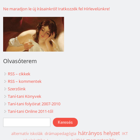
Ne maradjon le új írásainkról! Iratkozzék fel Hírlevelünkre!
Olvasóterem
RSS – cikkek
RSS – kommentek
Szerzőink
Taní-tani Könyvek
Taní-tani folyóirat 2007-2010
Taní-tani Online 2011-től
Keresés űrlap
Keresés
hátrányos helyzet
alternatív iskolák
drámapedagógia
IKT