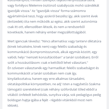
kulturkampfos, minden szereplőt teljesítményvisszatartásra,
vagy fortélyos félelemre ösztönző szabályozás mohó szándékát
igazolják vissza." Az "igazolják vissza" forma számomra
egyértelművé teszi, hogy azokról beszélsz így, akik szerint évek
(évtizedek) óta nem működik az egész, akik szerint autonómia
csak itt-ott, ellenszélben létezik, és nem a rendszerből
következik, hanem néhány ember megszállottságából.
Mert igencsak tévedsz: "Nincs alternatíva: vagy tantervi diktatúra
(kinek tetszésére, kinek nem) vagy felelős szabadság és
kommunikáció (kompromisszumok, alkuk egymás között, egy
valódi, helyi "nemzeti konzultációban" a tanári szobában). Erről
szólt a hozzászólásom: csak e kettőből lehet választani."
Én szívesen választanék egy harmadikat: felelős szabadságot és
kommunikációt a tanári szobában nem csak így,
kinyilatkoztatva, hanem egy erre alkalmas társadalmi,
oktatáspolitikai környezetben, ne adj' Isten a nagybetűs Szakma
támogató szeretetével (csak néhány szófordulat tőled ebből a
vitából: önfeledt behódolás, sunyítva várja, sok pedagógus pedig
boldogan hajtja igába a fejét - régebbi vitáinkból most nem
idézek).