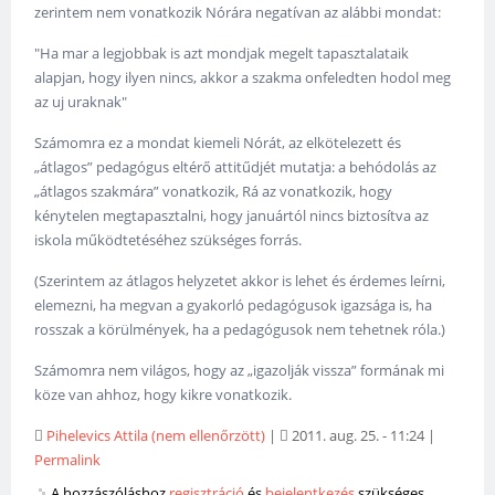
zerintem nem vonatkozik Nórára negatívan az alábbi mondat:
"Ha mar a legjobbak is azt mondjak megelt tapasztalataik
alapjan, hogy ilyen nincs, akkor a szakma onfeledten hodol meg
az uj uraknak"
Számomra ez a mondat kiemeli Nórát, az elkötelezett és
„átlagos” pedagógus eltérő attitűdjét mutatja: a behódolás az
„átlagos szakmára” vonatkozik, Rá az vonatkozik, hogy
kénytelen megtapasztalni, hogy januártól nincs biztosítva az
iskola működtetéséhez szükséges forrás.
(Szerintem az átlagos helyzetet akkor is lehet és érdemes leírni,
elemezni, ha megvan a gyakorló pedagógusok igazsága is, ha
rosszak a körülmények, ha a pedagógusok nem tehetnek róla.)
Számomra nem világos, hogy az „igazolják vissza” formának mi
köze van ahhoz, hogy kikre vonatkozik.
Pihelevics Attila (nem ellenőrzött)
|
2011. aug. 25. - 11:24
|
Permalink
A hozzászóláshoz
regisztráció
és
bejelentkezés
szükséges