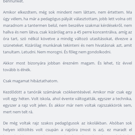
bennünket.
Amikor elkezdtem, még sok mindent nem láttam, nem értettem. Ma
úgy vélem, ha már a pedagógus pályát választottam, jobb lett volna ott
maradnom a tantermen belül, nem beszélve szakmai kérdésekről, nem
hallva és nem látva, csak kizárólag arra a 45 perre koncentrálva, amíg az
óra tart, szó nélkül követve a mindig változó utasításokat, élvezve a
szüneteket. Kizárólag munkának tekinteni és nem hivatásnak azt, amit
tanultam. Letudni. Nem morogni. És főleg nem gondolkodni.
Akkor most bizonyára jobban érezném magam. És lehet, tíz évvel
tovább is élnék.
Csak magamat hibáztathatom.
Kezdődött a tanórák számának csökkentésével. Amikor már csak egy
volt egy héten. Volt iskola, ahol évente váltogatták, egyszer a technika,
egyszer a rajz volt jelen. És akkor már nem voltak rajzszakkörök sem,
mert nem telt rá.
De még voltak rajz szakos pedagógusok az iskolákban. Alsóban sok
helyen időtöltés volt csupán a rajzóra (most is az), ez maradt el