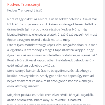
Kedves Trencsényi
Kedves Trencsényi László!
Nóra írt egy cikket. Az a Nóra, akit én sokszor olvasok. Akivel már
több közös programunk volt. Akinek a szövegeit beleépítettük a
drámaérettségink produkciós részébe (kedves Nóra, még
kiegészítettem az ellenséges állatokról szóló szöveggel). Aki most
éppen a nagyon keserű oldalát mutatta meg.
Erre te ilyen mondatot vagy képes leírni reagálásodban: "Ha mar
a legjobbak is azt mondjak megelt tapasztalataik alapjan, hogy
ilyen nincs, akkor a szakma onfeledten hodol meg az uj uraknak"
Pont a Nóra cikkével kapcsolatban írni önfeledt behódolásról -
ezért másztam bele ebbe a vitába.
Mert iszonyú bántónak érzem. És egydimenziósnak. Ahogy a
későbbi szövegeidet is. Amely gondolkozás éppen úgy nem ad
helyet az alternatíváknak, mint azon gondolkodások, amelyek
ellen látszólag küzdesz.
Mit jelent például ez? "Akik ezen elvet sértik, bántják, tagadják,
azok a centralizált, inhatékony, bürokratikus, hatalmi,