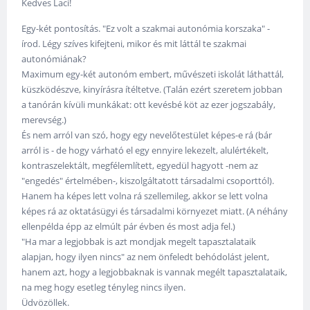
Kedves Laci!
Egy-két pontosítás. "Ez volt a szakmai autonómia korszaka" -
írod. Légy szíves kifejteni, mikor és mit láttál te szakmai
autonómiának?
Maximum egy-két autonóm embert, művészeti iskolát láthattál,
küszködészve, kinyírásra ítéltetve. (Talán ezért szeretem jobban
a tanórán kívüli munkákat: ott kevésbé köt az ezer jogszabály,
merevség.)
És nem arról van szó, hogy egy nevelőtestület képes-e rá (bár
arról is - de hogy várható el egy ennyire lekezelt, alulértékelt,
kontraszelektált, megfélemlített, egyedül hagyott -nem az
"engedés" értelmében-, kiszolgáltatott társadalmi csoporttól).
Hanem ha képes lett volna rá szellemileg, akkor se lett volna
képes rá az oktatásügyi és társadalmi környezet miatt. (A néhány
ellenpélda épp az elmúlt pár évben és most adja fel.)
"Ha mar a legjobbak is azt mondjak megelt tapasztalataik
alapjan, hogy ilyen nincs" az nem önfeledt behódolást jelent,
hanem azt, hogy a legjobbaknak is vannak megélt tapasztalataik,
na meg hogy esetleg tényleg nincs ilyen.
Üdvözöllek.