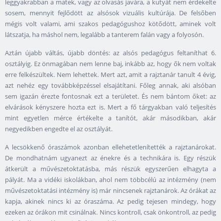
leggyakrabban a matek, vagy az olvasás javára, a kutyát nem érdekelte
sosem, mennyit fejlődött az alsósok vizuális kultúrája. De felsőben
mégis volt valami, ami szakos pedagógushoz kötődött, aminek volt
látszatja, ha máshol nem, legalább a tanterem falán vagy a folyosón.
Aztán újabb váltás, újabb döntés: az alsós pedagógus feltaníthat 6.
osztályig. Ez önmagában nem lenne baj, inkább az, hogy ők nem voltak
erre felkészültek. Nem lehettek. Mert azt, amit a rajztanár tanult 4 évig,
azt nehéz egy továbbképzéssel elsajátítani. Főleg annak, aki alsóban
sem igazán érezte fontosnak ezt a területet. És nem bántom őket: az
elvárások kényszere hozta ezt is. Mert a fő tárgyakban való teljesítés
mint egyetlen mérce értékelte a tanítót, akár másodikban, akár
negyedikben engedte el az osztályát.
A lecsökkenő óraszámok azonban ellehetetlenítették a rajztanárokat.
De mondhatnám ugyanezt az énekre és a technikára is. Egy részük
átkerült a művészetoktatásba, más részük egyszerűen elhagyta a
pályát. Ma a vidéki iskolákban, ahol nem többcélú az intézmény (nem
művészetoktatási intézmény is) már nincsenek rajztanárok. Az órákat az
kapja, akinek nincs ki az óraszáma. Az pedig tejesen mindegy, hogy
ezeken az órákon mit csinálnak. Nincs kontroll, csak önkontroll, az pedig