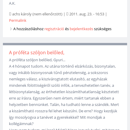
A.K.
achs károly (nem ellenőrzött)
|
2011. aug. 23. - 16:53
|
Permalink
A hozzászóláshoz
regisztráció
és
bejelentkezés
szükséges
A próféta szóljon belőled,
A próféta szóljon belőled, Gyuri...
A 4 hónapot tudom. Az utána történő elzárkózás, bizonytalan,
vagy inkább bizonyosnak tűnő pénztelenség, a sokszoros
nemleges válasz, a kiszivárogtatott elutasító, az egyházak
mindenek fölöttiségéről szóló infók, a tervezhetetlen tanév, a
létbizonytalanság, az érthetetlen kiszámíthatatlanság késztetett
erre az írásra. Egyszerűen nem értem, miért tartanak ebben a
helyzetben bennünket. Talán, ha tudható lenne a szándék. Mert
a kiszámítható rosszra fel lehet készülni. De erre? Hogy kezdjük
így mosolyogva a tanévet a gyerekekkel? Mit mondjak a
kollégáimnak?
Hogy nem tudom, mi lesz? Miért? Nincs jogunk tudni, mit tervez