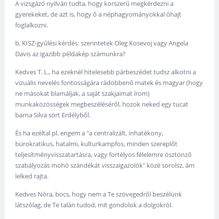
A vizsgázó nyilván tudta, hogy korszerű megkérdezni a
gyerekeket, de azt is, hogy ő a néphagyományokkal óhajt
foglalkozni.
b, KISZ-gyűlési kérdés: szerintetek Oleg Kosevoj vagy Angela
Davis az igazibb példakép számunkra?
Kedves T. L., ha ezeknél hitelesebb párbeszédet tudsz alkotni a
vizuális nevelés fontosságára rádöbbenő matek és magyar (hogy
ne másokat blamáljak, a saját szakjaimat írom)
munkaközösségek megbeszéléséről, hozok neked egy tucat
barna Silva sört Erdélyből.
És ha ezéltal pl. engem a "a centralizált, inhatékony,
bürokratikus, hatalmi, kulturkampfos, minden szereplőt
teljesítményvisszatartásra, vagy fortélyos félelemre ösztönző
szabályozás mohó szándékát visszaigazolók" közé sorolsz, ám
lelked rajta.
Kedves Nóra, bocs, hogy nem a Te szövegedről beszélünk
látszólag, de Te talán tudod, mit gondolok a dolgokról.