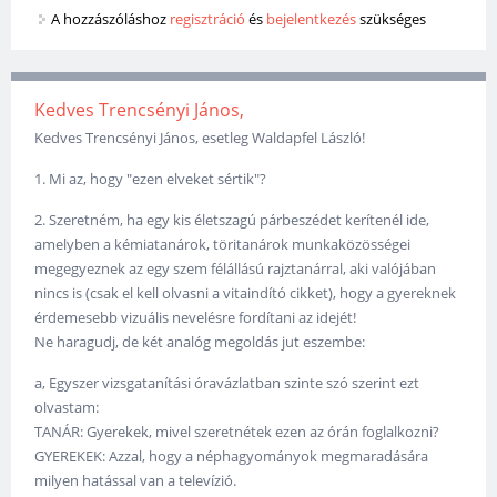
A hozzászóláshoz
regisztráció
és
bejelentkezés
szükséges
Kedves Trencsényi János,
Kedves Trencsényi János, esetleg Waldapfel László!
1. Mi az, hogy "ezen elveket sértik"?
2. Szeretném, ha egy kis életszagú párbeszédet kerítenél ide,
amelyben a kémiatanárok, töritanárok munkaközösségei
megegyeznek az egy szem félállású rajztanárral, aki valójában
nincs is (csak el kell olvasni a vitaindító cikket), hogy a gyereknek
érdemesebb vizuális nevelésre fordítani az idejét!
Ne haragudj, de két analóg megoldás jut eszembe:
a, Egyszer vizsgatanítási óravázlatban szinte szó szerint ezt
olvastam:
TANÁR: Gyerekek, mivel szeretnétek ezen az órán foglalkozni?
GYEREKEK: Azzal, hogy a néphagyományok megmaradására
milyen hatással van a televízió.