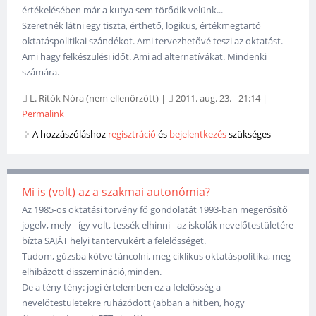
értékelésében már a kutya sem törődik velünk...
Szeretnék látni egy tiszta, érthető, logikus, értékmegtartó
oktatáspolitikai szándékot. Ami tervezhetővé teszi az oktatást.
Ami hagy felkészülési időt. Ami ad alternatívákat. Mindenki
számára.
L. Ritók Nóra (nem ellenőrzött)
|
2011. aug. 23. - 21:14
|
Permalink
A hozzászóláshoz
regisztráció
és
bejelentkezés
szükséges
Mi is (volt) az a szakmai autonómia?
Az 1985-ös oktatási törvény fő gondolatát 1993-ban megerősítő
jogelv, mely - így volt, tessék elhinni - az iskolák nevelőtestületére
bízta SAJÁT helyi tantervükért a felelősséget.
Tudom, gúzsba kötve táncolni, meg ciklikus oktatáspolitika, meg
elhibázott disszemináció,minden.
De a tény tény: jogi értelemben ez a felelősség a
nevelőtestületekre ruházódott (abban a hitben, hogy