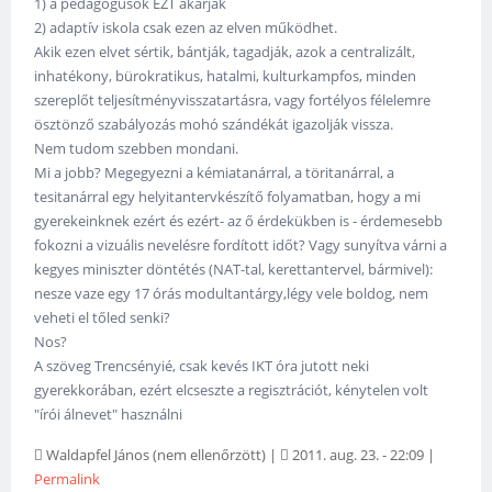
1) a pedagógusok EZT akarják
2) adaptív iskola csak ezen az elven működhet.
Akik ezen elvet sértik, bántják, tagadják, azok a centralizált,
inhatékony, bürokratikus, hatalmi, kulturkampfos, minden
szereplőt teljesítményvisszatartásra, vagy fortélyos félelemre
ösztönző szabályozás mohó szándékát igazolják vissza.
Nem tudom szebben mondani.
Mi a jobb? Megegyezni a kémiatanárral, a töritanárral, a
tesitanárral egy helyitantervkészítő folyamatban, hogy a mi
gyerekeinknek ezért és ezért- az ő érdekükben is - érdemesebb
fokozni a vizuális nevelésre fordított időt? Vagy sunyítva várni a
kegyes miniszter döntétés (NAT-tal, kerettantervel, bármivel):
nesze vaze egy 17 órás modultantárgy,légy vele boldog, nem
veheti el tőled senki?
Nos?
A szöveg Trencsényié, csak kevés IKT óra jutott neki
gyerekkorában, ezért elcseszte a regisztrációt, kénytelen volt
"írói álnevet" használni
Waldapfel János (nem ellenőrzött)
|
2011. aug. 23. - 22:09
|
Permalink