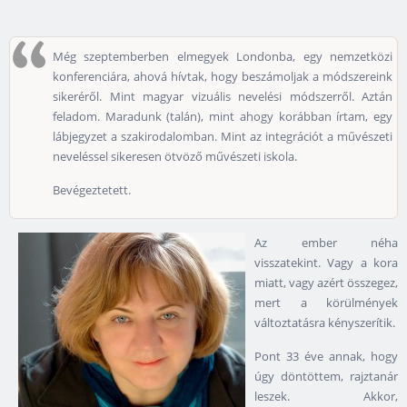
Még szeptemberben elmegyek Londonba, egy nemzetközi
konferenciára, ahová hívtak, hogy beszámoljak a módszereink
sikeréről. Mint magyar vizuális nevelési módszerről. Aztán
feladom. Maradunk (talán), mint ahogy korábban írtam, egy
lábjegyzet a szakirodalomban. Mint az integrációt a művészeti
neveléssel sikeresen ötvöző művészeti iskola.
Bevégeztetett.
Az ember néha
visszatekint. Vagy a kora
miatt, vagy azért összegez,
mert a körülmények
változtatásra kényszerítik.
Pont 33 éve annak, hogy
úgy döntöttem, rajztanár
leszek. Akkor,