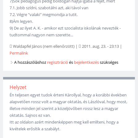
7)Sok pedagógus pedig boldogan hajtja igába a fejét, mert
7.1. Jobb szídni, szabotálni azt, aki távol van
7.2. Végre "valaki" megmondja a tutit.
8)Ám legyen.
9) De az ilyet A. K. - amikor ezt szocialista iskolának nevezték -
tudtommal nagyon nem szerette...
Waldapfel János (nem ellenőrzött)
|
2011. aug. 23. - 23:13
|
Permalink
A hozzászóláshoz
regisztráció
és
bejelentkezés
szükséges
Helyzet
Én teljesen egyet tudok érteni Károllyal, hogy a korábbi években
alapvetően rossz volt a magyar oktatás, és Lászlóval, hogy most,
illetve minden jel szerint a közeljövőben rossz lesz a magyar
oktatás. Sajnos ez van.
Itt az oldalon azért mindenképpen meg kell említeni, hogy a
kivételek erősítik a szabályt.