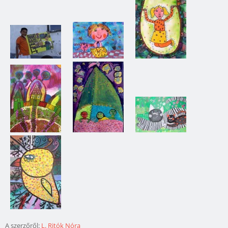
A szerzőről:
L. Ritók Nóra