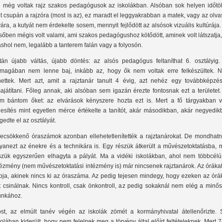
 még voltak rajz szakos pedagógusok az iskolákban. Alsóban sok helyen időtöl
lt csupán a rajzóra (most is az), ez maradt el leggyakrabban a matek, vagy az olv
vára, a kutyát nem érdekelte sosem, mennyit fejlődött az alsósok vizuális kultúrája
lsőben mégis volt valami, ami szakos pedagógushoz kötődött, aminek volt látszatja
shol nem, legalább a tanterem falán vagy a folyosón.
tán újabb váltás, újabb döntés: az alsós pedagógus feltaníthat 6. osztályig.
magában nem lenne baj, inkább az, hogy ők nem voltak erre felkészültek. 
hettek. Mert azt, amit a rajztanár tanult 4 évig, azt nehéz egy továbbképzés
sajátítani. Főleg annak, aki alsóban sem igazán érezte fontosnak ezt a területet
m bántom őket: az elvárások kényszere hozta ezt is. Mert a fő tárgyakban v
ljesítés mint egyetlen mérce értékelte a tanítót, akár másodikban, akár negyedi
gedte el az osztályát.
lecsökkenő óraszámok azonban ellehetetlenítették a rajztanárokat. De mondhat
yanezt az énekre és a technikára is. Egy részük átkerült a művészetoktatásba, 
szük egyszerűen elhagyta a pályát. Ma a vidéki iskolákban, ahol nem többcélú
tézmény (nem művészetoktatási intézmény is) már nincsenek rajztanárok. Az óráka
pja, akinek nincs ki az óraszáma. Az pedig tejesen mindegy, hogy ezeken az órá
t csinálnak. Nincs kontroll, csak önkontroll, az pedig sokaknál nem elég a minő
nkához.
st, az elmúlt tanév végén az iskolák zömét a kormányhivatal átellenőrizte. 
kolában kiderült, hogy nem felelnek meg a törvény által előírt feltételeknek. Mert 7