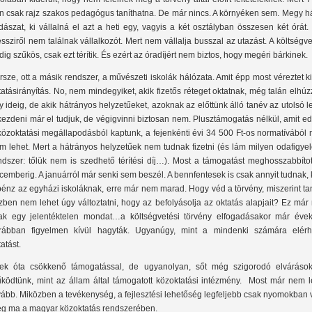
n csak rajz szakos pedagógus taníthatna. De már nincs. A környéken sem. Megy há
dászat, ki vállalná el azt a heti egy, vagyis a két osztályban összesen két órát.
ssziről nem találnak vállalkozót. Mert nem vállalja busszal az utazást. A költségv
dig szűkös, csak ezt térítik. És ezért az óradíjért nem biztos, hogy megéri bárkinek.
rsze, ott a másik rendszer, a művészeti iskolák hálózata. Amit épp most véreztet k
tatásirányítás. No, nem mindegyiket, akik fizetős réteget oktatnak, még talán elhú
y ideig, de akik hátrányos helyzetűeket, azoknak az előttünk álló tanév az utolsó l
kezdeni már el tudjuk, de végigvinni biztosan nem. Plusztámogatás nélkül, amit e
közoktatási megállapodásból kaptunk, a fejenkénti évi 34 500 Ft-os normatívából
m lehet. Mert a hátrányos helyzetűek nem tudnak fizetni (és lám milyen odafigye
ndszer: tőlük nem is szedhető térítési díj…). Most a támogatást meghosszabbítot
cemberig. A januárról már senki sem beszél. A bennfentesek is csak annyit tudnak, 
pénz az egyházi iskoláknak, erre már nem marad. Hogy véd a törvény, miszerint t
zben nem lehet úgy változtatni, hogy az befolyásolja az oktatás alapjait? Ez már
ak egy jelentéktelen mondat…a költségvetési törvény elfogadásakor már évek
rábban figyelmen kívül hagyták. Ugyanúgy, mint a mindenki számára elérh
atást.
ek óta csökkenő támogatással, de ugyanolyan, sőt még szigorodó elvárások
ködtünk, mint az állam által támogatott közoktatási intézmény. Most már nem l
vább. Miközben a tevékenység, a fejlesztési lehetőség legfeljebb csak nyomokban
g ma a magyar közoktatás rendszerében.