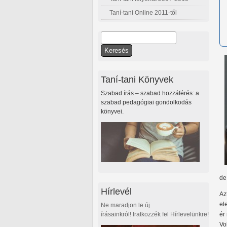
Taní-tani Online 2011-től
Keresés
Keresés űrlap
Taní-tani Könyvek
Szabad írás – szabad hozzáférés: a
szabad pedagógiai gondolkodás
könyvei.
de
Hírlevél
Az
el
Ne maradjon le új
írásainkról! Iratkozzék fel Hírlevelünkre!
ér
Vo