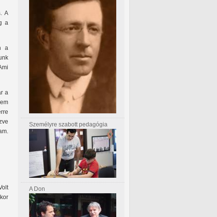
. A
g a
n a
unk
Ami
r a
nem
erre
ezve
Személyre szabott pedagógia
am.
Volt
A Don
kkor