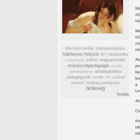
Ma
mű
há
Me
mű
cs
alternatív iskolák
drámapedagógia
né
hátrányos helyzet
IKT
iskolakritika
Am
külföld
magyartanítás
kompetencia
művészetpedagógia
pe
nevelés
oktatáspolitika
neveléstörténet
be
pedagógusok
romák
szabad
SNI
ko
nevelés
tantárgy-pedagógia
a 
örökség
Le
Tovább
Ak
Cs
Ke
is
má