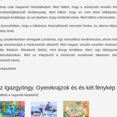
óval csak magamat hibáztathatom. Mert hittem, hogy a művészeti nevelés fon
emélyiségfejlesztő tevékenység. Mert hittem, hogy ez nem lehet elitképzés
zdagok kiváltsága, és azt akartam, hogy mindenki elérje. Mert hittem a törvényben.
 bizonyítottam, hogy a hátrányos helyzetűeknél mennyire fontos, és sikeres fejle
zköz lehet.
g szeptemberben elmegyek Londonba, egy nemzetközi konferenciára, ahová hívt
gy beszámoljak a módszereink sikeréről. Mint magyar vizuális nevelési módszerr
tán feladom. Maradunk (talán), mint ahogy korábban írtam, egy lábjegyze
akirodalomban. Mint az integrációt a művészeti neveléssel sikeresen ötv
vészeti iskola.
végeztetett.
z Igazgyöngy. Gyerekrajzok és és két fénykép
attints a nagyobb képekért!)