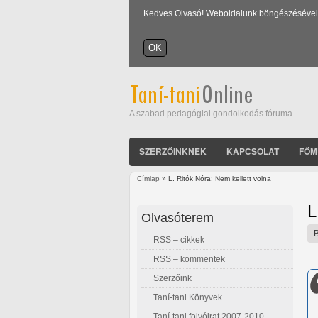
Kedves Olvasó! Weboldalunk böngészésével Ön
A szabad pedagógiai gondolkodás fóruma
SZERZŐINKNEK
KAPCSOLAT
FŐM
Címlap
» L. Ritók Nóra: Nem kellett volna
Jelenlegi hely
L
Olvasóterem
RSS – cikkek
RSS – kommentek
Szerzőink
Taní-tani Könyvek
Taní-tani folyóirat 2007-2010