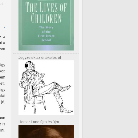
ti
y a
rt a
sra
Jegyzetek az értékelésről
úgy
or,
em
tt,
így
lát
jó,
ban
Homer Lane újra és újra
z is
lni.