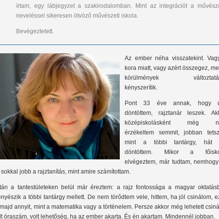
írtam, egy lábjegyzet a szakirodalomban. Mint az integrációt a művésze
neveléssel sikeresen ötvöző művészeti iskola.
Bevégeztetett.
Az ember néha visszatekint. Vag
kora miatt, vagy azért összegez, me
körülmények változtatá
kényszerítik.
Pont 33 éve annak, hogy 
döntöttem, rajztanár leszek. Akk
középiskolásként még n
érzékeltem semmit, jobban tetsze
mint a többi tantárgy, hát 
döntöttem. Mikor a főisko
elvégeztem, már tudtam, nemhogy 
 sokkal jobb a rajztanítás, mint amire számítottam.
tán a tantestületeken belül már éreztem: a rajz fontossága a magyar oktatás
enyészik a többi tantárgy mellett. De nem törődtem vele, hittem, ha jól csinálom, e
 majd annyit, mint a matematika vagy a történelem. Persze akkor még lehetett csiná
lt óraszám, volt lehetőség, ha az ember akarta. És én akartam. Mindennél jobban.