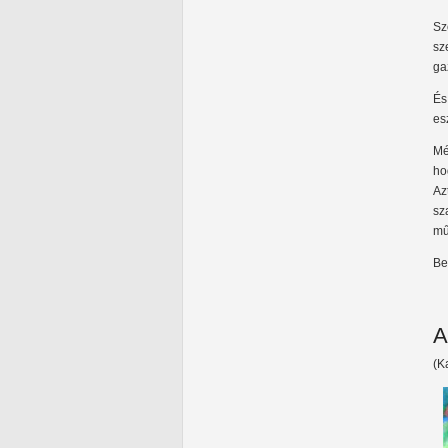
Sz
sz
ga
És
es
Mé
ho
Az
sz
mű
Be
A
(K