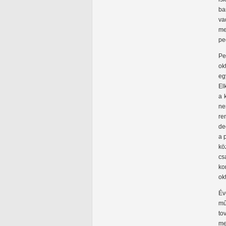
ba
va
me
pe
Pe
ok
eg
El
a 
ne
re
de
a 
kö
cs
ko
okt
Év
mű
to
me