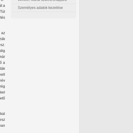
t a
Személyes adatok kezelése
 Túl
etés
i az
zzák
esz.
ddig
 már
lő a
ták
kell
anév
 rég
kel
ető
kal
esz
 van