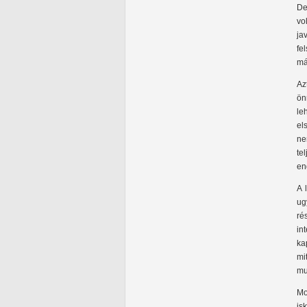
De
vo
ja
fe
má
Az
ön
le
el
ne
te
en
A 
ug
ré
in
ka
mi
mu
Mo
is