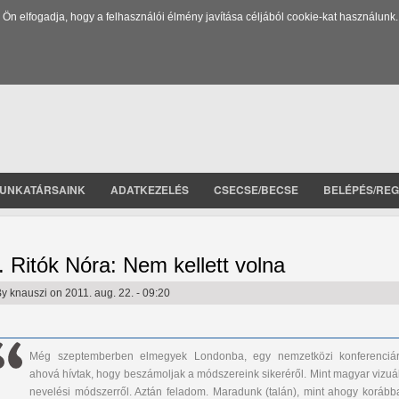
 elfogadja, hogy a felhasználói élmény javítása céljából cookie-kat használunk.
UNKATÁRSAINK
ADATKEZELÉS
CSECSE/BECSE
BELÉPÉS/REG
. Ritók Nóra: Nem kellett volna
By
knauszi
on 2011. aug. 22. - 09:20
Még szeptemberben elmegyek Londonba, egy nemzetközi konferenciár
ahová hívtak, hogy beszámoljak a módszereink sikeréről. Mint magyar vizuál
nevelési módszerről. Aztán feladom. Maradunk (talán), mint ahogy korább