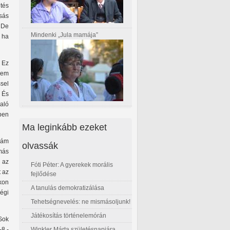
tés
asás
. De
Mindenki „Jula mamája”
, ha
 Ez
Nem
sel
. És
aló
kben
Ma leginkább ezeket
nám
olvassák
más
 az
Fóti Péter: A gyerekek morális
t az
fejlődése
kon
A tanulás demokratizálása
ségi
Tehetségnevelés: ne mismásoljunk!
Játékosítás történelemórán
Sok
Winkler Márta születésnapjára
-8.-