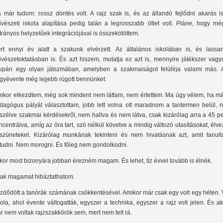
 már tudom: rossz döntés volt. A rajz szak is, és az állandó fejlődni akarás is
vészeti iskola alapítása pedig talán a legrosszabb ötlet volt. Pláne, hogy mé
trányos helyzetűek integrációjával is összekötöttem.
rt ennyi év alatt a szakunk elvérzett. Az általános iskolában is, és lassa
vészetoktatásban is. És azt hiszem, mutatja ez azt is, mennyire játékszer vagy
upán egy olyan játszmában, amelyben a szakmaiságot felülírja valami más. 
gyévente még lejjebb rúgott bennünket.
ikor elkezdtem, még sok mindent nem láttam, nem értettem. Ma úgy vélem, ha má
dagógus pályát választottam, jobb lett volna ott maradnom a tantermen belül, 
szélve szakmai kérdésekről, nem hallva és nem látva, csak kizárólag arra a 45 p
ncentrálva, amíg az óra tart, szó nélkül követve a mindig változó utasításokat, élv
szüneteket. Kizárólag munkának tekinteni és nem hivatásnak azt, amit tanult
tudni. Nem morogni. És főleg nem gondolkodni.
kor most bizonyára jobban érezném magam. És lehet, tíz évvel tovább is élnék.
ak magamat hibáztathatom.
zdődött a tanórák számának csökkentésével. Amikor már csak egy volt egy héten. 
kola, ahol évente váltogatták, egyszer a technika, egyszer a rajz volt jelen. És a
r nem voltak rajzszakkörök sem, mert nem telt rá.