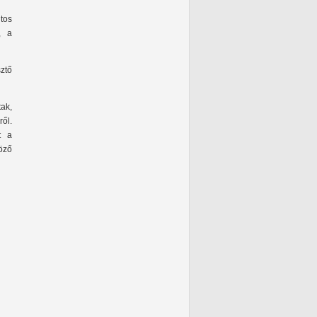
tos
, a
sztő
ak,
ől.
t a
öző