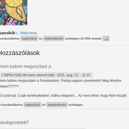
szerzőről:
L. Ritók Nóra
hozzászóláshoz
regisztráció
és
bejelentkezés
szükséges
117408 olvasás
Hozzászólások
Nem tudom megosztani a
CSIPKA SZILVIA (nem ellenőrzött)
- 2011. aug. 22. - 11:37
Nem tudom megosztani a Facebookon. Pedig nagyon szeretném! Meg lehetne
oldani?????
És szörnyű. Csak reménykedem, hátha mégsem.... Az nem lehet, hogy Nóri kiszáll.
A hozzászóláshoz
regisztráció
és
bejelentkezés
szükséges
bevégeztetett?