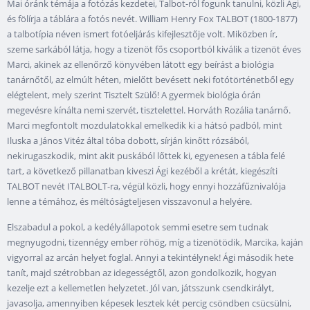
Mai óránk témája a fotózás kezdetei, Talbot-ról fogunk tanulni, közli Ági,
és fölírja a táblára a fotós nevét. William Henry Fox TALBOT (1800-1877)
a talbotípia néven ismert fotóeljárás kifejlesztője volt. Miközben ír,
szeme sarkából látja, hogy a tizenöt fős csoportból kiválik a tizenöt éves
Marci, akinek az ellenőrző könyvében látott egy beírást a biológia
tanárnőtől, az elmúlt héten, mielőtt bevésett neki fotótörténetből egy
elégtelent, mely szerint Tisztelt Szülő! A gyermek biológia órán
megevésre kínálta nemi szervét, tisztelettel. Horváth Rozália tanárnő.
Marci megfontolt mozdulatokkal emelkedik ki a hátsó padból, mint
Iluska a János Vitéz által tóba dobott, sírján kinőtt rózsából,
nekirugaszkodik, mint akit puskából lőttek ki, egyenesen a tábla felé
tart, a következő pillanatban kiveszi Ági kezéből a krétát, kiegészíti
TALBOT nevét ITALBOLT-ra, végül közli, hogy ennyi hozzáfűznivalója
lenne a témához, és méltóságteljesen visszavonul a helyére.
Elszabadul a pokol, a kedélyállapotok semmi esetre sem tudnak
megnyugodni, tizennégy ember röhög, míg a tizenötödik, Marcika, kaján
vigyorral az arcán helyet foglal. Annyi a tekintélynek! Ági második hete
tanít, majd szétrobban az idegességtől, azon gondolkozik, hogyan
kezelje ezt a kellemetlen helyzetet. Jól van, játsszunk csendkirályt,
javasolja, amennyiben képesek lesztek két percig csöndben csücsülni,