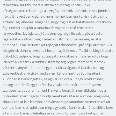
felkészülni, lazítani, mert lélekszakadva száguld felé Pirike,
kétségbeesetten kapkodja a levegőt, tanárnő, tanárnő, tessék jönni! A
fiúk a lányvécében cigiznek, nem mernek bemenni a kis nőcik pisilni,
érthető. Ági eltervezi magában, hogy rögvest és hatékonyan intézkedni
fog. Beteszi a naplót a tanáriba, fölvágtat az első emeletre a
lányvécéhez, kivágja az ajtót, s tényleg, négy fiú szívja gőzerővel a
cigarettát a budiban, vágni lehet a füstöt, az orra hegyéig se lát a
gomolytól, csak sziluetteket tapogat tekintetével, próbálja kitotózni, kik
ízlelgetnek dohánylevelet a tilosban, a játék neve: Találd ki. Megkérdezi a
diákoktól, tudják-e, hogy az igazgatói irodában lenne a helyük, s hogy
jelenlétükkel sértik a többiek személyiségi jogait, mert nem mernek
vécézni a lányok hímnemű egyedek társaságában? Danika kuncog,
szégyenlősek a kicsikék, pedig nem kéne a húrt tovább feszíteni,
különben is becsöngettek, és Ágival van órája. Ez egy rövid szünet,
pattog a tanárnő, egyébként, ha valaki mindenáron dohányozni
szeretne, az udvarra menjen! Érzi Ági a fonákját, nem tilthatja meg a
pöfékelést, mert bagoly mondja verébnek? Marad a szóbeli megrovás,
zihálva caplat le a lépcsőn, odavánszorog a tanárihoz, szemei szikrákat
vetnek. Nem siet, adni akar még egy esélyt Danikának, hátha előtte beér
a tanórára, bár érzi, feleslegesen erőlködik, megmossa krétaporos