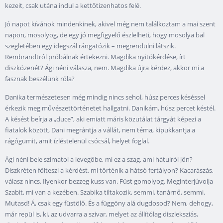
kezeit, csak utána indul a kettőtizenhatos felé.
Jó napot kívánok mindenkinek, akivel még nem találkoztam a mai szent
napon, mosolyog, de egy jó megfigyelő észlelheti, hogy mosolya bal
szegletében egy idegszál rángatózik – megrendülni látszik.
Rembrandtról próbálnak értekezni. Magdika nyitókérdése, írt
diszkózenét? Ági néni válasza, nem. Magdika újra kérdez, akkor mi a
fasznak beszélünk róla?
Danika természetesen még mindig nincs sehol, húsz perces késéssel
érkezik meg művészettörténetet hallgatni. Danikám, húsz percet késtél.
A késést beírja a „duce”, aki emiatt máris közutálat tárgyát képezi a
fiatalok között, Dani megrántja a vállát, nem téma, kipukkantja a
rágógumit, amit ízléstelenül csócsál, helyet foglal.
Ági néni bele szimatol a levegőbe, mi ez a szag, ami hátulról jön?
Diszkréten fölteszi a kérdést, mi történik a hátsó fertályon? Kacarászás,
válasz nincs. Ilyenkor bezzeg kuss van. Füst gomolyog. Meginterjúvolja
Szabit, mi van a kezében. Szabika tiltakozik, semmi, tanárnő, semmi.
Mutasd! Á, csak egy füstölő. És a függöny alá dugdosod? Nem, dehogy,
már repül is, ki, az udvarra a szivar, melyet az állítólag diszleksziás,