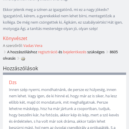
Ekkor jelenik meg a színen az igazgatónő, mi ez a nagy jókedv?
Igazgatónő, kérem, a gyerekekkel nem lehet bírni, mentegetőzik a
kolléga. De még nem csöngettek ki, Ágikám, ez szabálysértés! Hát igen,
motyogja Ági, a tanítás mestersége olyan jó, olyan szép!
Könyvészet
A szerzőről:
Vadas Vera
A hozzászóláshoz
regisztráció
és
bejelentkezés
szükséges
8605
olvasás
Hozzászólások
Dzs
Innen szép nyerni, mondhatnánk, de persze ez hülyeség, innen
nem lehet. Vagy igen, de ki hinné el, hogy már az is siker, ha lesz
előbb két, majd öt mondatunk, mit meghallgatnak. Persze
lehetne másképp, hisz ha már jártunk a csoportban, tudjuk,
hogy beszélni kár, ha fotózás, akkor kép és kép, mert a szó kevés
és érdektelen, s ha volt már sok dráma, akkor talán lehet
beszúrni mást, hol nem az óvodai csendkirály a próbajáték. S a