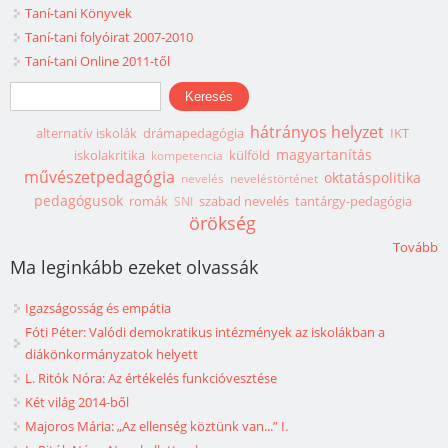
Taní-tani Könyvek
Taní-tani folyóirat 2007-2010
Taní-tani Online 2011-től
Keresés űrlap
Keresés
hátrányos helyzet
alternatív iskolák
drámapedagógia
IKT
magyartanítás
iskolakritika
külföld
kompetencia
művészetpedagógia
oktatáspolitika
nevelés
neveléstörténet
pedagógusok
romák
szabad nevelés
tantárgy-pedagógia
SNI
örökség
Tovább
Ma leginkább ezeket olvassák
Igazságosság és empátia
Fóti Péter: Valódi demokratikus intézmények az iskolákban a
diákönkormányzatok helyett
L. Ritók Nóra: Az értékelés funkcióvesztése
Két világ 2014-ből
Majoros Mária: „Az ellenség köztünk van...” I.