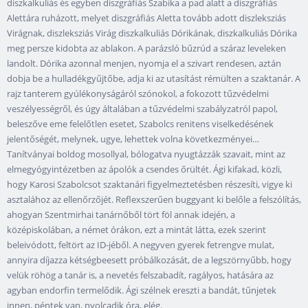
diszkalkuliás és egyben diszgráfiás Szabika a pad alatt a diszgráfiás
Alettára ruházott, melyet diszgráfiás Aletta tovább adott diszleksziás
Virágnak, diszleksziás Virág diszkalkuliás Dórikának, diszkalkuliás Dórika
meg persze kidobta az ablakon. A parázsló bűzrúd a száraz leveleken
landolt. Dórika azonnal menjen, nyomja el a szivart rendesen, aztán
dobja be a hulladékgyűjtőbe, adja ki az utasítást rémülten a szaktanár. A
rajz tanterem gyúlékonyságáról szónokol, a fokozott tűzvédelmi
veszélyességről, és úgy általában a tűzvédelmi szabályzatról papol,
beleszőve eme felelőtlen esetet, Szabolcs renitens viselkedésének
jelentőségét, melynek, ugye, lehettek volna következményei…
Tanítványai boldog mosollyal, bólogatva nyugtázzák szavait, mint az
elmegyógyintézetben az ápolók a csendes őrültét. Ági kifakad, közli,
hogy Karosi Szabolcsot szaktanári figyelmeztetésben részesíti, vigye ki
asztalához az ellenőrzőjét. Reflexszerűen buggyant ki belőle a felszólítás,
ahogyan Szentmirhai tanárnőből tört föl annak idején, a
középiskolában, a német órákon, ezt a mintát látta, ezek szerint
beleivódott, feltört az ID-jéből. A negyven gyerek fetrengve mulat,
annyira díjazza kétségbeesett próbálkozását, de a legszörnyűbb, hogy
velük röhög a tanár is, a nevetés felszabadít, ragályos, hatására az
agyban endorfin termelődik. Ági szélnek ereszti a bandát, tűnjetek
innen, péntek van, nyolcadik óra, elég.