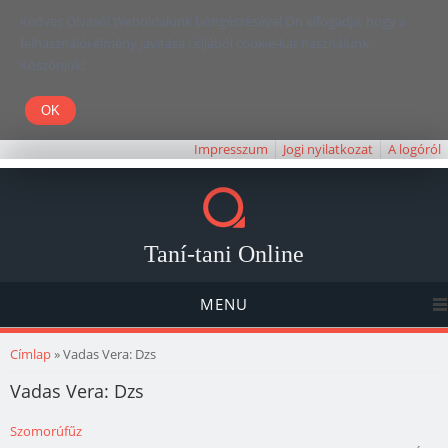
Kedves Olvasó! Weboldalunk böngészésével Ön elfogadja, hogy a
felhasználói élmény javítása céljából cookie-kat használunk.
Köszönjük!
Impresszum
Jogi nyilatkozat
A logóról
Taní-tani Online
MENU
Jelenlegi hely
Címlap
» Vadas Vera: Dzs
Vadas Vera: Dzs
Szomorúfűz