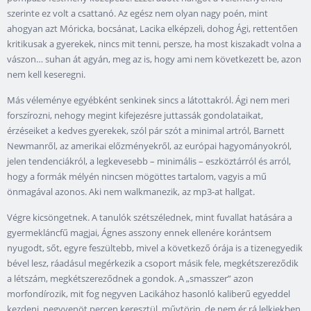
szerinte ez volt a csattanó. Az egész nem olyan nagy poén, mint
ahogyan azt Móricka, bocsánat, Lacika elképzeli, dohog Ági, rettentően
kritikusak a gyerekek, nincs mit tenni, persze, ha most kiszakadt volna a
vászon… suhan át agyán, meg az is, hogy ami nem következett be, azon
nem kell keseregni.
Más véleménye egyébként senkinek sincs a látottakról. Ági nem meri
forszírozni, nehogy megint kifejezésre juttassák gondolataikat,
érzéseiket a kedves gyerekek, szól pár szót a minimal artról, Barnett
Newmanről, az amerikai előzményekről, az európai hagyományokról,
jelen tendenciákról, a legkevesebb – minimális – eszköztárról és arról,
hogy a formák mélyén nincsen mögöttes tartalom, vagyis a mű
önmagával azonos. Aki nem walkmanezik, az mp3-at hallgat.
Végre kicsöngetnek. A tanulók szétszélednek, mint fuvallat hatására a
gyermekláncfű magjai, Ágnes asszony ennek ellenére korántsem
nyugodt, sőt, egyre feszültebb, mivel a következő órája is a tizenegyedik
bével lesz, ráadásul megérkezik a csoport másik fele, megkétszereződik
a létszám, megkétszereződnek a gondok. A „smasszer” azon
morfondírozik, mit fog negyven Lacikához hasonló kaliberű egyeddel
kezdeni, negyvenöt percen keresztül, művtörin, de nem ér rá lelkiekben