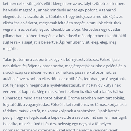
két perccel kicsöngetés előtt kiengedem az osztályt szünetre, ellenben,
ha valaki megszólal, annak mindenki adhat egy pofont. A tanárnő
elégedetten visszafordul a táblához, hogy befejezze a mondókáját, és
elkészítse a vázlatot, mégiscsak feltalálta magát, a tanulók elcsitultak
végre, ám az osztály legcsöndesebb tanulója, Mercédesz egy óvatlan
pillanatban elköhenti magát, s a következő másodpercben tizenöt ököl
sújt le rá – a sajátját is beleértve. Ági rémülten visít, elég, elég, még
megölik.
Talán jót tenne a csoportnak egy kis környezetváltozás. Felszólítja a
nebulókat, fejlődjenek páros sorba, meglátogatják az iskola galériáját. A
srácok szép csendesen vonulnak, halkan, pissz nélkül osonnak, az
aulába lépve azonban elkezdődik az ordibálás, fennhangon óbégatnak,
sőt, fejhangon, megindul a nyálelválasztásuk, mint Pavlov kutyáinak,
vérszemet kapnak. Még nincs szünet, szilenció, rikácsol a tanár, hátha
túlharsogja mind a tizenötöt. Sikerül. Öröme azonban nem tart sokáig,
folytatódik a vagánykodás. Fölszólít két renitenst, ne támaszkodjanak a
tárlókra, másik kettőt, ne könyököljenek a szobrokon, újabb kettőt
pedig, hogy ne fogdossák a képeket, de a szép szó mit sem ér, már ugrik
is Lacika, mi ez? – üvölti, és dzs, belevág egy nagyot a fő helyen
pompázó festmény közepébe. Ezzel adott hangot a véleményének,